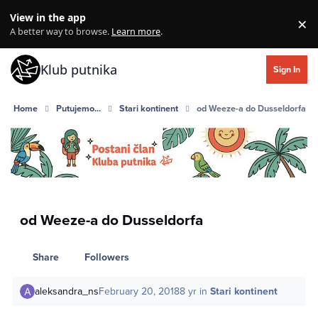
Skip to content
View in the app
×
Di
A better way to browse.
Learn more
.
Klub putnika
Sign In
Home
Putujemo...
Stari kontinent
od Weeze-a do Dusseldorfa
od Weeze-a do Dusseldorfa
Share
Followers
aleksandra_ns
February 20, 2018
8 yr
in
Stari kontinent