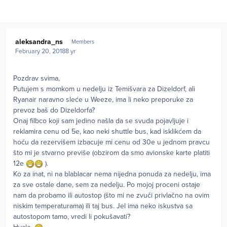
Author stats
aleksandra_ns
Members
February 20, 2018
8 yr
Pozdrav svima,
Putujem s momkom u nedelju iz Temišvara za Dizeldorf, ali
Ryanair naravno sleće u Weeze, ima li neko preporuke za
prevoz baš do Dizeldorfa?
Onaj filbco koji sam jedino našla da se svuda pojavljuje i
reklamira cenu od 5e, kao neki shuttle bus, kad isklikćem da
hoću da rezervišem izbacuje mi cenu od 30e u jednom pravcu
što mi je stvarno previše (obzirom da smo avionske karte platiti
12e
).
Ko za inat, ni na blablacar nema nijedna ponuda za nedelju, ima
za sve ostale dane, sem za nedelju. Po mojoj proceni ostaje
nam da probamo ili autostop (što mi ne zvuči privlačno na ovim
niskim temperaturama) ili taj bus. Jel ima neko iskustva sa
autostopom tamo, vredi li pokušavati?