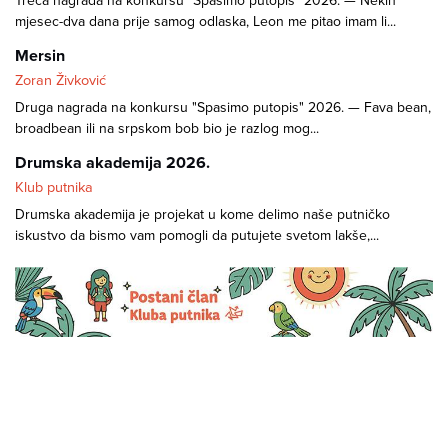
Treća nagrada na konkursu "Spasimo putopis" 2026. — Nekih
mjesec-dva dana prije samog odlaska, Leon me pitao imam li...
Mersin
Zoran Živković
Druga nagrada na konkursu "Spasimo putopis" 2026. — Fava bean,
broadbean ili na srpskom bob bio je razlog mog...
Drumska akademija 2026.
Klub putnika
Drumska akademija je projekat u kome delimo naše putničko
iskustvo da bismo vam pomogli da putujete svetom lakše,...