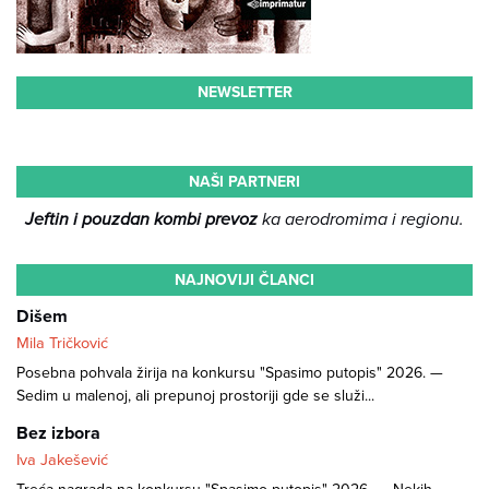
NEWSLETTER
NAŠI PARTNERI
Jeftin i pouzdan kombi prevoz
ka aerodromima i regionu.
NAJNOVIJI ČLANCI
Dišem
Mila Tričković
Posebna pohvala žirija na konkursu "Spasimo putopis" 2026. —
Sedim u malenoj, ali prepunoj prostoriji gde se služi...
Bez izbora
Iva Jakešević