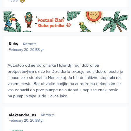
Hvala
Author stats
Ruby
Members
February 20, 2018
8 yr
Autostop od aerodroma ka Holandiji radi dobro, pa
pretpostavljam da ce ka Dizeldorfu takodje raditi dobro, posto je
i inace lako stopirati u Nemackoj. Ja bih definitivno stopirala na
vasem mestu. Bar uhvatite nadjite na aerodromu nekoga ko ce
vas odbaciti do prve pumpe na autoputu, napisite znak, posle
na pumpi pitajte ljude i ici ce lako.
Author stats
aleksandra_ns
Members
February 20, 2018
8 yr