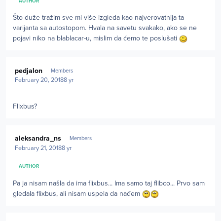
AUTHOR
Što duže tražim sve mi više izgleda kao najverovatnija ta
varijanta sa autostopom. Hvala na savetu svakako, ako se ne
pojavi niko na blablacar-u, mislim da ćemo te poslušati
Author stats
pedjalon
Members
February 20, 2018
8 yr
Flixbus?
Author stats
aleksandra_ns
Members
February 21, 2018
8 yr
AUTHOR
Pa ja nisam našla da ima flixbus... Ima samo taj flibco... Prvo sam
gledala flixbus, ali nisam uspela da nađem
Author stats