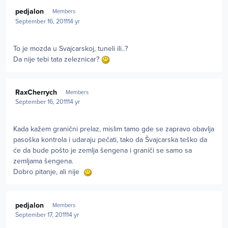
Author stats
pedjalon
Members
September 16, 2011
14 yr
To je mozda u Svajcarskoj, tuneli ili..?
Da nije tebi tata zeleznicar?
Author stats
RaxCherrych
Members
September 16, 2011
14 yr
Kada kažem granični prelaz, mislim tamo gde se zapravo obavlja
pasoška kontrola i udaraju pečati, tako da Švajcarska teško da
će da bude pošto je zemlja šengena i graniči se samo sa
zemljama šengena.
Dobro pitanje, ali nije
Author stats
pedjalon
Members
September 17, 2011
14 yr