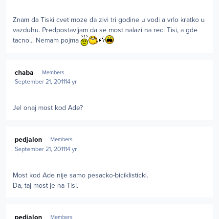
Znam da Tiski cvet moze da zivi tri godine u vodi a vrlo kratko u
vazduhu. Predpostavljam da se most nalazi na reci Tisi, a gde
tacno... Nemam pojma
Author stats
chaba
Members
September 21, 2011
14 yr
Jel onaj most kod Ade?
Author stats
pedjalon
Members
September 21, 2011
14 yr
Most kod Ade nije samo pesacko-biciklisticki.
Da, taj most je na Tisi.
Author stats
pedjalon
Members