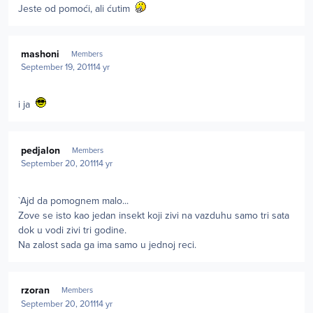
Jeste od pomoći, ali ćutim
Author stats
mashoni
Members
September 19, 2011
14 yr
i ja
Author stats
pedjalon
Members
September 20, 2011
14 yr
`Ajd da pomognem malo...
Zove se isto kao jedan insekt koji zivi na vazduhu samo tri sata
dok u vodi zivi tri godine.
Na zalost sada ga ima samo u jednoj reci.
Author stats
rzoran
Members
September 20, 2011
14 yr