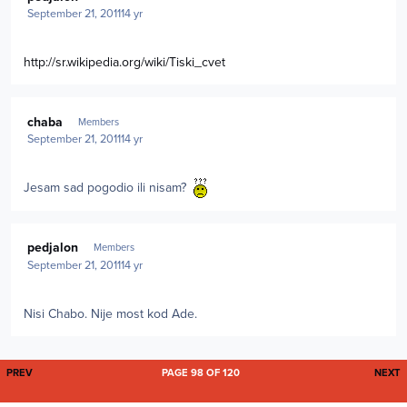
September 21, 2011
14 yr
http://sr.wikipedia.org/wiki/Tiski_cvet
Author stats
chaba
Members
September 21, 2011
14 yr
Jesam sad pogodio ili nisam?
Author stats
pedjalon
Members
September 21, 2011
14 yr
Nisi Chabo. Nije most kod Ade.
FIRST PAGE
L
PREV
PAGE 98 OF 120
NEXT