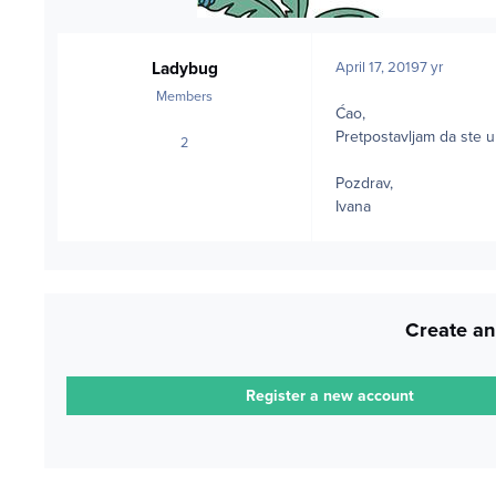
Ladybug
April 17, 2019
7 yr
Members
Ćao,
Pretpostavljam da ste
2
posts
Pozdrav,
Ivana
Create an
Register a new account