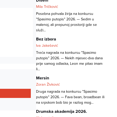
Dišem
Mila Tričković
Posebna pohvala žirija na konkursu
"Spasimo putopis" 2026. — Sedim u
malenoj, ali prepunoj prostoriji gde se
služi...
Bez izbora
Iva Jakešević
Treća nagrada na konkursu "Spasimo
putopis" 2026. — Nekih mjesec-dva dana
prije samog odlaska, Leon me pitao imam
li...
Mersin
Zoran Živković
Druga nagrada na konkursu "Spasimo
putopis" 2026. — Fava bean, broadbean ili
na srpskom bob bio je razlog mog...
Drumska akademija 2026.