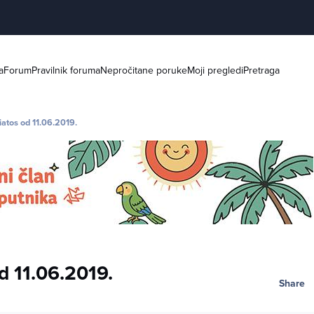
a
Forum
Pravilnik foruma
Nepročitane poruke
Moji pregledi
Pretraga
iatos od 11.06.2019.
d 11.06.2019.
Share