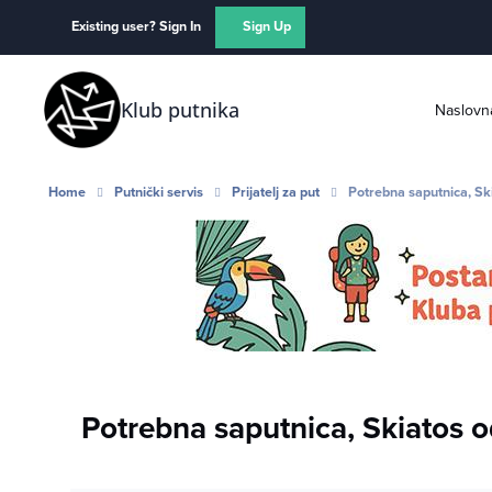
Skip to content
Existing user? Sign In
Sign Up
Klub putnika
Naslovn
Home
Putnički servis
Prijatelj za put
Potrebna saputnica, Sk
Potrebna saputnica, Skiatos o