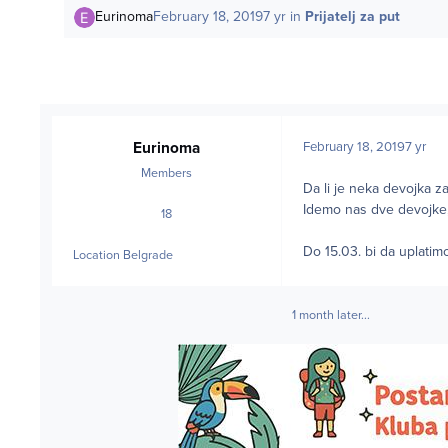
Eurinoma
February 18, 2019
7 yr
in
Prijatelj za put
Eurinoma
February 18, 2019
7 yr
Members
Da li je neka devojka z
Idemo nas dve devojke, 
18
posts
Do 15.03. bi da uplati
Location
Belgrade
1 month later...