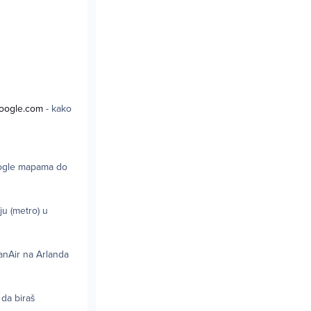
google.com
- kako
Google mapama do
ju (metro) u
ianAir na Arlanda
da biraš