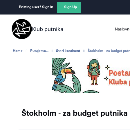
Skip to content
Existing user? Sign In
Sign Up
Klub putnika
Naslovn
Home
Putujemo...
Stari kontinent
Štokholm - za budget put
Štokholm - za budget putnika