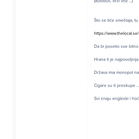
(autobus, brzi voz ...)
Što se tiče smeštaja, tu 
https://www.thelocal.se
Da bi posetio sve bitno
Hrana ti je najpovoljnij
Država ima monopol na 
Cigare su ti preskupe ..
Svi znaju engleski i h