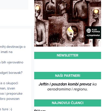
ih) destinacija o
 imati na
NEWSLETTER
 bih vjerovatno
budget boravak?
NAŠI PARTNERI
ča o skupoći
Jeftin i pouzdan kombi prevoz
ka
man, izvan
aerodromima i regionu.
stva i preporuke
dobro povezan
NAJNOVIJI ČLANCI
ture :-)