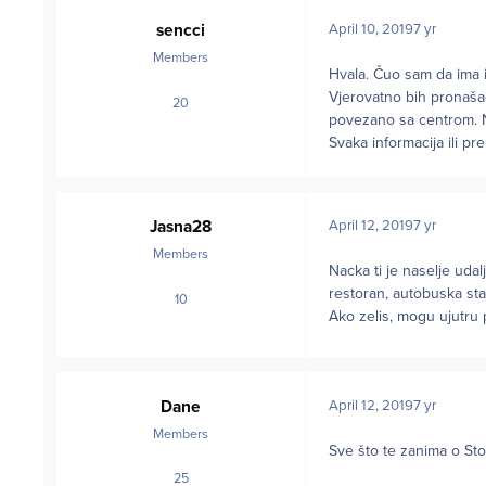
sencci
April 10, 2019
7 yr
Members
Hvala. Čuo sam da ima i 
Vjerovatno bih pronašao
20
posts
povezano sa centrom. Ne
Svaka informacija ili pr
Jasna28
April 12, 2019
7 yr
Members
Nacka ti je naselje uda
restoran, autobuska sta
10
posts
Ako zelis, mogu ujutru p
Dane
April 12, 2019
7 yr
Members
Sve što te zanima o St
25
posts