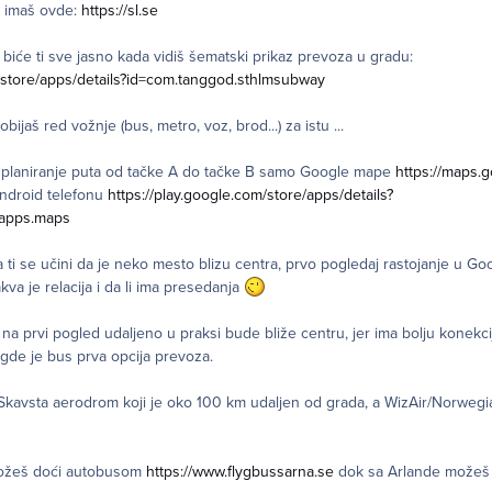
e imaš ovde:
https://sl.se
u i biće ti sve jasno kada vidiš šematski prikaz prevoza u gradu:
m/store/apps/details?id=com.tanggod.sthlmsubway
ijaš red vožnje (bus, metro, voz, brod...) za istu ...
 i planiranje puta od tačke A do tačke B samo Google mape
https://maps.
android telefonu
https://play.google.com/store/apps/details?
.apps.maps
a ti se učini da je neko mesto blizu centra, prvo pogledaj rastojanje u 
kva je relacija i da li ima presedanja
na prvi pogled udaljeno u praksi bude bliže centru, jer ima bolju konekci
de je bus prva opcija prevoza.
na Skavsta aerodrom koji je oko 100 km udaljen od grada, a WizAir/Norweg
možeš doći autobusom
https://www.flygbussarna.se
dok sa Arlande možeš 