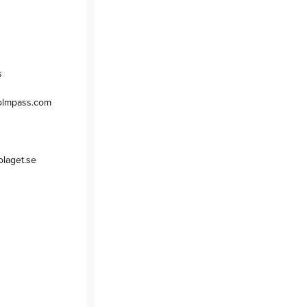
s
holmpass.com
olaget.se