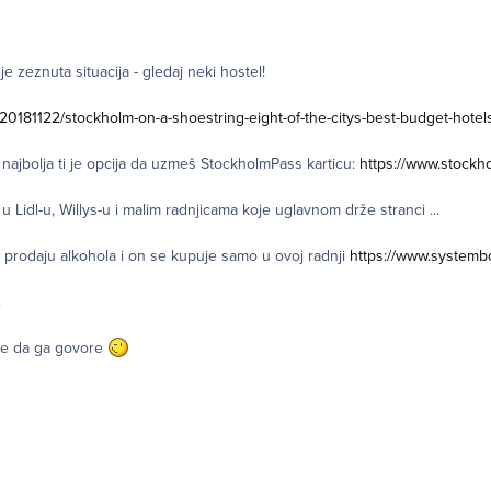
je zeznuta situacija - gledaj neki hostel!
/20181122/stockholm-on-a-shoestring-eight-of-the-citys-best-budget-hotel
 najbolja ti je opcija da uzmeš StockholmPass karticu:
https://www.stock
a u Lidl-u, Willys-u i malim radnjicama koje uglavnom drže stranci ...
prodaju alkohola i on se kupuje samo u ovoj radnji
https://www.systemb
.
oće da ga govore