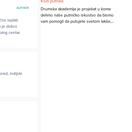
Klub putnika
AUTHOR
Drumska akademija je projekat u kome
delimo naše putničko iskustvo da bismo
no isplati.
vam pomogli da putujete svetom lakše,...
a je dobro
ping centar.
red, indijski