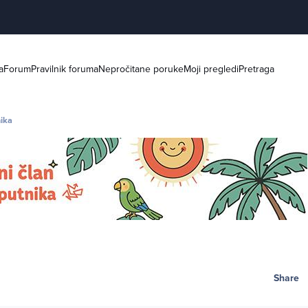
a
Forum
Pravilnik foruma
Nepročitane poruke
Moji pregledi
Pretraga
nika
Share