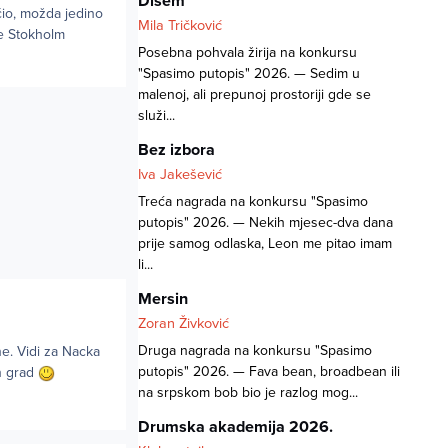
Dišem
io, možda jedino
Mila Tričković
je Stokholm
Posebna pohvala žirija na konkursu
"Spasimo putopis" 2026. — Sedim u
malenoj, ali prepunoj prostoriji gde se
služi...
Bez izbora
Iva Jakešević
Treća nagrada na konkursu "Spasimo
putopis" 2026. — Nekih mjesec-dva dana
prije samog odlaska, Leon me pitao imam
li...
Mersin
Zoran Živković
Druga nagrada na konkursu "Spasimo
ne. Vidi za Nacka
putopis" 2026. — Fava bean, broadbean ili
an grad
na srpskom bob bio je razlog mog...
Drumska akademija 2026.