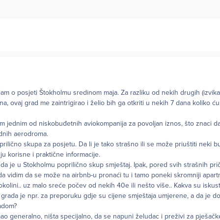
am o posjeti Štokholmu sredinom maja. Za razliku od nekih drugih (izvikan
na, ovaj grad me zaintrigirao i želio bih ga otkriti u nekih 7 dana koliko ću
m jednim od niskobuđetnih aviokompanija za povoljan iznos, što znaci da
ednih aerodroma.
ilično skupa za posjetu. Da li je tako strašno ili se može priuštiti neki 
u korisne i praktične informacije.
da je u Stokholmu poprilično skup smještaj. Ipak, pored svih strašnih pri
a vidim da se može na airbnb-u pronaći tu i tamo poneki skromniji apart
 okolini.. uz malo sreće počev od nekih 40e ili nešto više.. Kakva su isku
o grada je npr. za preporuku gdje su cijene smještaja umjerene, a da je 
adom?
ao generalno, ništa specijalno, da se napuni želudac i preživi za pješačke 