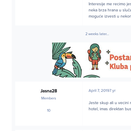
Interesije me recimo j
neka brza hrana u sluča
moguće izvesti u nekom
2 weeks later...
Jasna28
April 7, 2019
7 yr
Members
Jeste skup ali u vecini 
hotel, imas direktan bus
10
posts