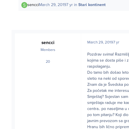
sencci
March 29, 2019
7 yr
in
Stari kontinent
sencci
March 29, 2019
7 yr
Members
Pozdrav svima! Razmišlj
kojima se dosta piše i z
20
posts
raspolaganju.
Do tamo bih došao leto
sletio na neki od spor
Znam da je Švedska popr
Za početak me interesuj
Smještaj? Svjestan sam 
smještaja raduje me kad
centra.. po naseljima u
po tom pitanju? Koji di
javnim prevozom sa gr
Hranu bih lično priprem