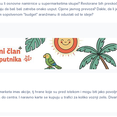
esu li osnovne namirnice u supermarketima skupe? Restorane bih preskoč
ju da baš baš zatreba onako usput. Cijene javnog prevoza? Dakle, da li 
 sopstvenom "budget" aranžmanu ili odustati od te ideje?
marketa imas akcije, tj hrane koje su pred istekom i mogu biti jako povolj
 do centra. I naravno karte se kupuju u trafici za koliko voznji zelis. Div