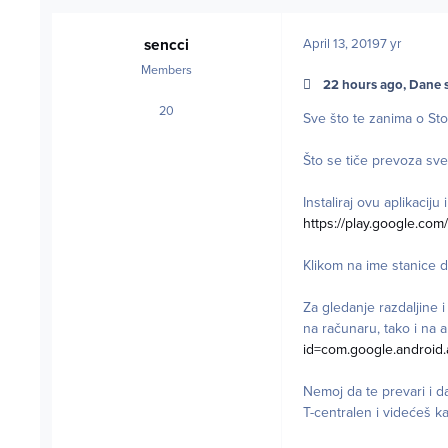
sencci
April 13, 2019
7 yr
Members
22 hours ago, Dane s
20
posts
Sve što te zanima o St
Što se tiče prevoza sv
Instaliraj ovu aplikacij
https://play.google.co
Klikom na ime stanice dob
Za gledanje razdaljine
na računaru, tako i na 
id=com.google.android
Nemoj da te prevari i d
T-centralen i videćeš ka