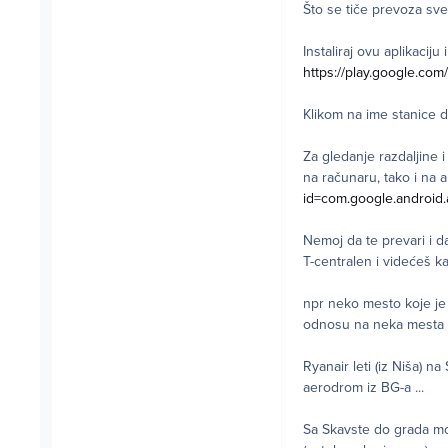
Što se tiče prevoza sv
Instaliraj ovu aplikacij
https://play.google.co
Klikom na ime stanice dob
Za gledanje razdaljine
na računaru, tako i na 
id=com.google.android
Nemoj da te prevari i d
T-centralen i videćeš ka
npr neko mesto koje je 
odnosu na neka mesta g
Ryanair leti (iz Niša) 
aerodrom iz BG-a ...
Sa Skavste do grada 