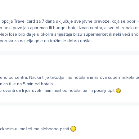
opcija Travel card za 7 dana uključuje sve javne prevoze, koja se poprilič
 neki povoljan apartman ili budget hotel izvan centra, a sve bi trebalo d
bi loše bilo da je u okolini smještaja blizu supermarket ili neki veći sho
eporuka za naselja gdje da tražim je dobro došla...
ljeno od centra. Nacka ti je takodje ime hotela a imas dva supermarketa po
nica ti je na 5 min od hotela.
roveriti da li jos uvek imam mail od hotela, pa im posalji upit
ockholm-u, možeš me slobodno pitati