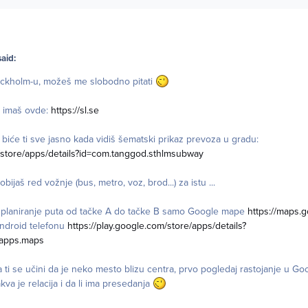
aid:
ockholm-u, možeš me slobodno pitati
e imaš ovde:
https://sl.se
u i biće ti sve jasno kada vidiš šematski prikaz prevoza u gradu:
m/store/apps/details?id=com.tanggod.sthlmsubway
ijaš red vožnje (bus, metro, voz, brod...) za istu ...
 i planiranje puta od tačke A do tačke B samo Google mape
https://maps.
android telefonu
https://play.google.com/store/apps/details?
.apps.maps
a ti se učini da je neko mesto blizu centra, prvo pogledaj rastojanje u 
kva je relacija i da li ima presedanja