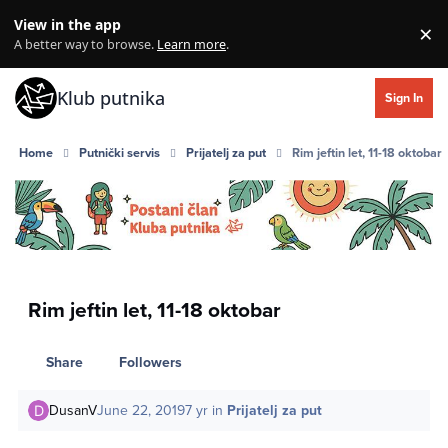
Skip to content
View in the app
×
Di
A better way to browse.
Learn more
.
Klub putnika
Sign In
Home
Putnički servis
Prijatelj za put
Rim jeftin let, 11-18 oktobar
Rim jeftin let, 11-18 oktobar
Share
Followers
DusanV
June 22, 2019
7 yr
in
Prijatelj za put