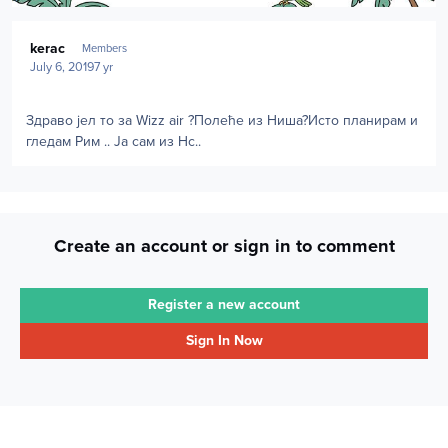
Author stats
kerac
Members
July 6, 2019
7 yr
Здраво јел то за Wizz air ?Полеће из Ниша?Исто планирам и
гледам Рим .. Ја сам из Нс..
Create an account or sign in to comment
Register a new account
Sign In Now