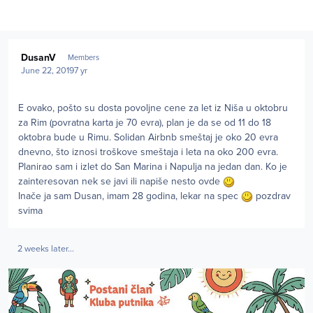
Author stats
DusanV
Members
June 22, 2019
7 yr
E ovako, pošto su dosta povoljne cene za let iz Niša u oktobru
za Rim (povratna karta je 70 evra), plan je da se od 11 do 18
oktobra bude u Rimu. Solidan Airbnb smeštaj je oko 20 evra
dnevno, što iznosi troškove smeštaja i leta na oko 200 evra.
Planirao sam i izlet do San Marina i Napulja na jedan dan. Ko je
zainteresovan nek se javi ili napiše nesto ovde
Inače ja sam Dusan, imam 28 godina, lekar na spec
pozdrav
svima
2 weeks later...