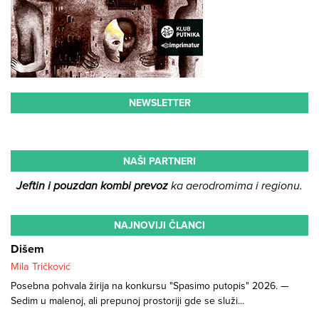
NEWSLETTER
NAŠI PARTNERI
Jeftin i pouzdan kombi prevoz
ka aerodromima i regionu.
NAJNOVIJI ČLANCI
Dišem
Mila Tričković
Posebna pohvala žirija na konkursu "Spasimo putopis" 2026. —
Sedim u malenoj, ali prepunoj prostoriji gde se služi...