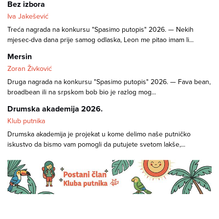
Bez izbora
Iva Jakešević
Treća nagrada na konkursu "Spasimo putopis" 2026. — Nekih
mjesec-dva dana prije samog odlaska, Leon me pitao imam li...
Mersin
Zoran Živković
Druga nagrada na konkursu "Spasimo putopis" 2026. — Fava bean,
broadbean ili na srpskom bob bio je razlog mog...
Drumska akademija 2026.
Klub putnika
Drumska akademija je projekat u kome delimo naše putničko
iskustvo da bismo vam pomogli da putujete svetom lakše,...