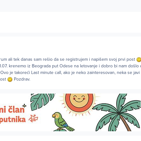
um ali tek danas sam rešio da se registrujem i napišem svoj prvi post
1.07. krenemo iz Beograda put Odese na letovanje i dobro bi nam došlo 
vo je takoreći Last minute call, ako je neko zainteresovan, neka se javi 
post
Pozdrav.