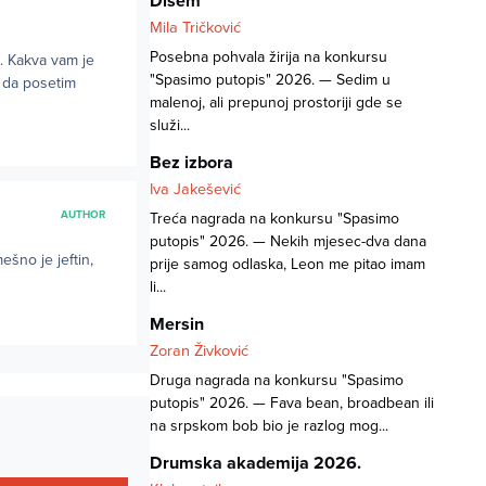
Dišem
Mila Tričković
Posebna pohvala žirija na konkursu
. Kakva vam je
"Spasimo putopis" 2026. — Sedim u
a da posetim
malenoj, ali prepunoj prostoriji gde se
služi...
Bez izbora
Iva Jakešević
AUTHOR
Treća nagrada na konkursu "Spasimo
putopis" 2026. — Nekih mjesec-dva dana
ešno je jeftin,
prije samog odlaska, Leon me pitao imam
li...
Mersin
Zoran Živković
Druga nagrada na konkursu "Spasimo
putopis" 2026. — Fava bean, broadbean ili
na srpskom bob bio je razlog mog...
Drumska akademija 2026.