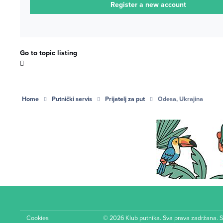
Register a new account
Go to topic listing
Home
Putnički servis
Prijatelj za put
Odesa, Ukrajina
Cookies
© 2026 Klub putnika. Sva prava zadržana. 