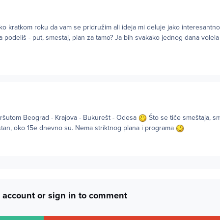
o kratkom roku da vam se pridružim ali ideja mi deluje jako interesantno
da podeliš - put, smestaj, plan za tamo? Ja bih svakako jednog dana volel
ršutom Beograd - Krajova - Bukurešt - Odesa
Što se tiče smeštaja, sm
tan, oko 15e dnevno su. Nema striktnog plana i programa
 account or sign in to comment