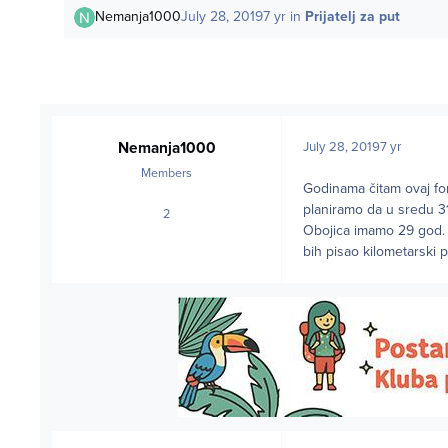
Nemanja1000
July 28, 2019
7 yr
in
Prijatelj za put
Nemanja1000
July 28, 2019
7 yr
Members
Godinama čitam ovaj for
planiramo da u sredu 3
2
posts
Obojica imamo 29 god. O
bih pisao kilometarski 