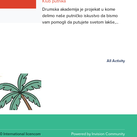
Klub putnika
Drumska akademija je projekat u kome
delimo naše putničko iskustvo da bismo
vam pomogli da putujete svetom lakše,...
All Activity
.0 International licencom
.
Powered by
Invision Community