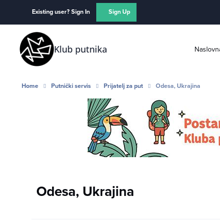
Skip to content
Existing user? Sign In
Sign Up
Klub putnika
Naslovn
Home
Putnički servis
Prijatelj za put
Odesa, Ukrajina
Odesa, Ukrajina