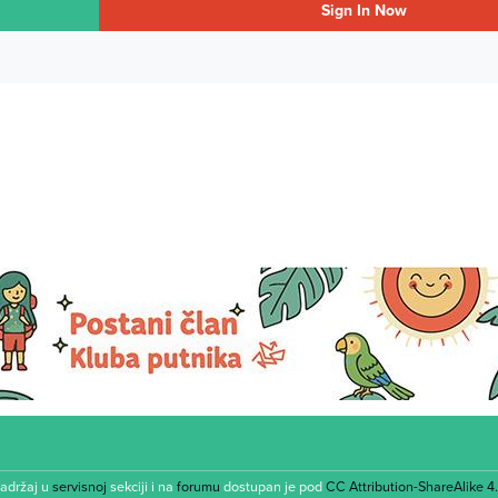
Sign In Now
Sadržaj u
servisnoj
sekciji i na
forumu
dostupan je pod
CC Attribution-ShareAlike 4