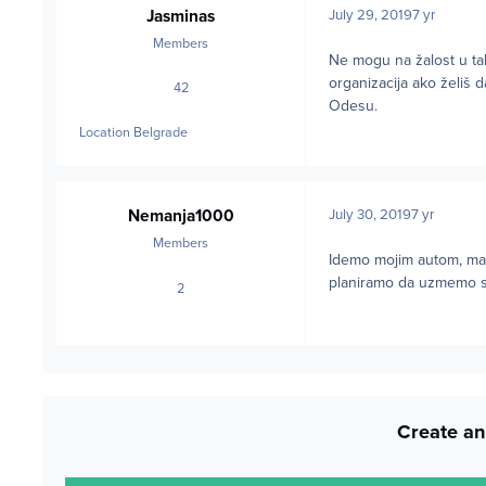
Jasminas
July 29, 2019
7 yr
Members
Ne mogu na žalost u tak
organizacija ako želiš 
42
posts
Odesu.
Location
Belgrade
Nemanja1000
July 30, 2019
7 yr
Members
Idemo mojim autom, ma
planiramo da uzmemo s
2
posts
Create an