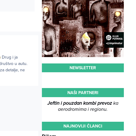
Drug i ja
društvo u autu.
NEWSLETTER
za detalje, ne
NAŠI PARTNERI
Jeftin i pouzdan kombi prevoz
ka
aerodromima i regionu.
NAJNOVIJI ČLANCI