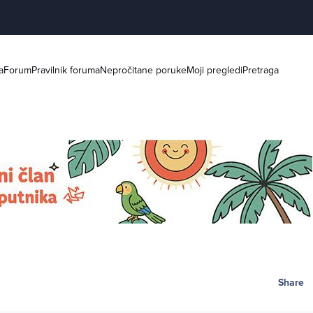
a
Forum
Pravilnik foruma
Nepročitane poruke
Moji pregledi
Pretraga
Share