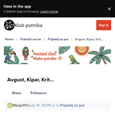
Skip to content
View in the app
×
Di
A better way to browse.
Learn more
.
Klub putnika
Sign In
Home
Putnički servis
Prijatelj za put
Avgust, Kipar, Krit…
Avgust, Kipar, Krit…
Share
Followers
Marija3112
July 10, 2021
5 yr
in
Prijatelj za put