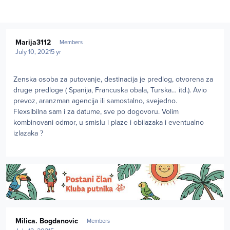
Author stats
Marija3112
Members
July 10, 2021
5 yr
Zenska osoba za putovanje, destinacija je predlog, otvorena za
druge predloge ( Spanija, Francuska obala, Turska… itd.). Avio
prevoz, aranzman agencija ili samostalno, svejedno.
Flexsibilna sam i za datume, sve po dogovoru. Volim
kombinovani odmor, u smislu i plaze i obilazaka i eventualno
izlazaka
?
Author stats
Milica. Bogdanovic
Members