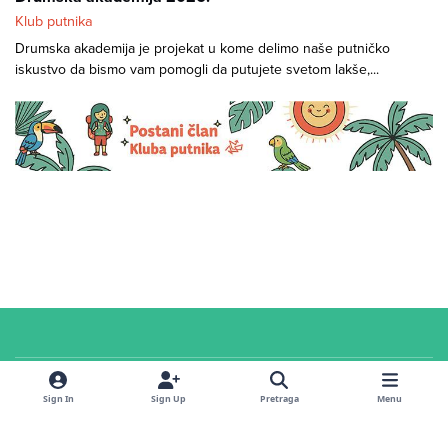
Klub putnika
Drumska akademija je projekat u kome delimo naše putničko
iskustvo da bismo vam pomogli da putujete svetom lakše,...
Cookies
© 2026 Klub putnika. Sva prava zadržana. Sadržaj u
servisnoj
sekciji i na
Sign In
Sign Up
Pretraga
Menu
forumu
dostupan je pod
CC Attribution-ShareAlike 4.0 International
licencom
.