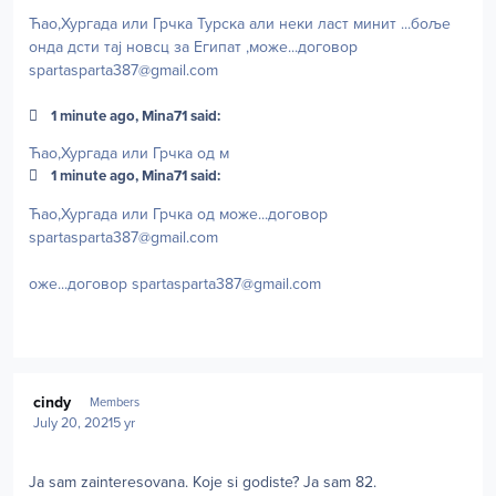
Ћао,Хургада или Грчка Турска али неки ласт минит ...боље
онда дсти тај новсц за Египат ,може...договор
spartasparta387@gmail.com
1 minute ago, Mina71 said:
Ћао,Хургада или Грчка од м
1 minute ago, Mina71 said:
Ћао,Хургада или Грчка од може...договор
spartasparta387@gmail.com
оже...договор
spartasparta387@gmail.com
Author stats
cindy
Members
July 20, 2021
5 yr
Ja sam zainteresovana. Koje si godiste? Ja sam 82.