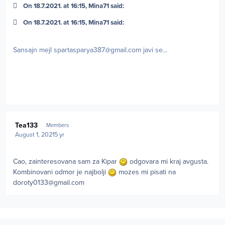
On 18.7.2021. at 16:15, Mina71 said:
On 18.7.2021. at 16:15, Mina71 said:
Sansajn mejl
spartasparya387@gmail.com
javi se...
Author stats
Tea133
Members
August 1, 2021
5 yr
Cao, zainteresovana sam za Kipar
odgovara mi kraj avgusta.
Kombinovani odmor je najbolji
mozes mi pisati na
doroty0133@gmail.com