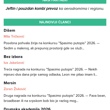
NAŠI PARTNERI
Jeftin i pouzdan kombi prevoz
ka aerodromima i regionu.
NAJNOVIJI ČLANCI
Dišem
Mila Tričković
Posebna pohvala žirija na konkursu "Spasimo putopis" 2026. —
Sedim u malenoj, ali prepunoj prostoriji gde se služi...
Bez izbora
Iva Jakešević
Treća nagrada na konkursu "Spasimo putopis" 2026. — Nekih
mjesec-dva dana prije samog odlaska, Leon me pitao imam li...
Mersin
Zoran Živković
Druga nagrada na konkursu "Spasimo putopis" 2026. — Fava bean,
broadbean ili na srpskom bob bio je razlog mog...
Drumska akademija 2026.