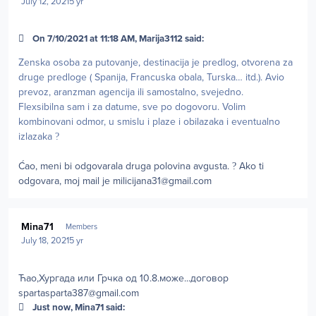
July 12, 2021
5 yr
On 7/10/2021 at 11:18 AM, Marija3112 said:
Zenska osoba za putovanje, destinacija je predlog, otvorena za
druge predloge ( Spanija, Francuska obala, Turska… itd.). Avio
prevoz, aranzman agencija ili samostalno, svejedno.
Flexsibilna sam i za datume, sve po dogovoru. Volim
kombinovani odmor, u smislu i plaze i obilazaka i eventualno
izlazaka
?
Ćao, meni bi odgovarala druga polovina avgusta.
?
Ako ti
odgovara, moj mail je
milicijana31@gmail.com
Author stats
Mina71
Members
July 18, 2021
5 yr
Ћао,Хургада или Грчка од 10.8.може...договор
spartasparta387@gmail.com
Just now, Mina71 said: