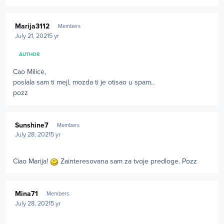
Author stats
Marija3112
Members
July 21, 2021
5 yr
AUTHOR
Cao Milice,
poslala sam ti mejl, mozda ti je otisao u spam..
pozz
Author stats
Sunshine7
Members
July 28, 2021
5 yr
Ciao Marija!
Zainteresovana sam za tvoje predloge. Pozz
Author stats
Mina71
Members
July 28, 2021
5 yr