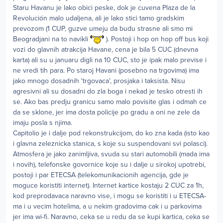
Staru Havanu je lako obici peske, dok je cuvena Plaza de la
Revolución malo udaljena, ali je lako stici tamo gradskim
prevozom (1 CUP, guzve umeju da budu strasne ali smo mi
Beogradjani na to navikli
). Postoji i hop on hop off bus koji
vozi do glavnih atrakcija Havane, cena je bila 5 CUC (dnevna
karta) ali su u januaru digli na 10 CUC, sto je ipak malo previse i
ne vredi tih para. Po staroj Havani (posebno na trgovima) ima
jako mnogo dosadnih 'trgovaca', prosjaka i taksista. Nisu
agresivni ali su dosadni do zla boga i nekad je tesko otresti ih
se. Ako bas predju granicu samo malo povisite glas i odmah ce
da se sklone, jer ima dosta policije po gradu a oni ne zele da
imaju posla s njima.
Capitolio je i dalje pod rekonstrukcijom, do ko zna kada (isto kao
i glavna zeleznicka stanica, s koje su suspendovani svi polasci).
Atmosfera je jako zanimljiva, svuda su stari automobili (mada ima
i novih), telefonske govornice koje su i dalje u sirokoj upotrebi,
postoji i par ETECSA (telekomunikacionih agencija, gde je
moguce koristiti internet). Internet kartice kostaju 2 CUC za 1h,
kod preprodavaca naravno vise, i mogu se koristiti i u ETECSA-
ma i u vecim hotelima, a u nekim gradovima cak i u parkovima
jer ima wi-fi. Naravno, ceka se u redu da se kupi kartica, ceka se