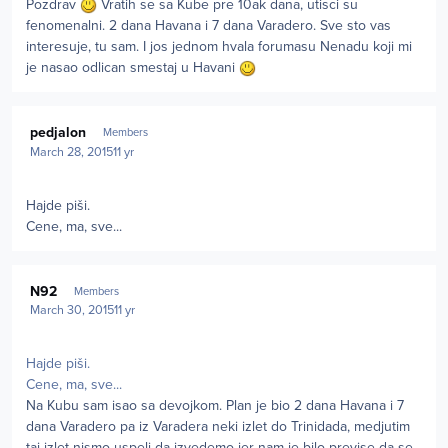
Pozdrav
Vratih se sa Kube pre 10ak dana, utisci su
fenomenalni. 2 dana Havana i 7 dana Varadero. Sve sto vas
interesuje, tu sam. I jos jednom hvala forumasu Nenadu koji mi
je nasao odlican smestaj u Havani
Author stats
pedjalon
Members
March 28, 2015
11 yr
Hajde piši.
Cene, ma, sve...
Author stats
N92
Members
March 30, 2015
11 yr
Hajde piši.
Cene, ma, sve...
Na Kubu sam isao sa devojkom. Plan je bio 2 dana Havana i 7
dana Varadero pa iz Varadera neki izlet do Trinidada, medjutim
taj izlet nismo uspeli da izvedemo jer nam je bilo previse da se