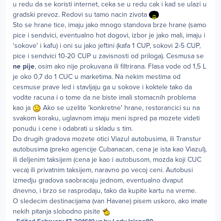
u redu da se koristi internet, ceka se u redu cak i kad se ulazi u
gradski prevoz. Redovi su tamo nacin zivota
Sto se hrane tice, imaju jako mnogo standova brze hrane (samo
pice i sendvici, eventualno hot dogovi, izbor je jako mali, imaju i
'sokove' i kafu) i oni su jako jeftini (kafa 1 CUP, sokovi 2-5 CUP,
pice i sendvici 10-20 CUP u zavisnosti od priloga). Cesmusa se
ne pije
, osim ako nije prokuvana ili filtrirana. Flasa vode od 1,5 L
je oko 0,7 do 1 CUC u marketima. Na nekim mestima od
cesmuse prave led i stavljaju ga u sokove i koktele tako da
vodite racuna i o tome da ne biste imali stomacnih problema
kao ja
Ako se uzelite 'konkretne' hrane, restorancici su na
svakom koraku, uglavnom imaju meni ispred pa mozete videti
ponudu i cene i odabrati u skladu s tim.
Do drugih gradova mozete otici Viazul autobusima, ili Transtur
autobusima (preko agencije Cubanacan, cena je ista kao Viazul),
ili deljenim taksijem (cena je kao i autobusom, mozda koji CUC
veca) ili privatnim taksijem, naravno po vecoj ceni. Autobusi
izmedju gradova saobracaju jednom, eventualno dvaput
dnevno, i brzo se rasprodaju, tako da kupite kartu na vreme.
O sledecim destinacijama (van Havane) pisem uskoro, ako imate
nekih pitanja slobodno pisite