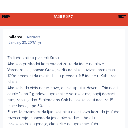
FIRST PAGE
L
PREV
PAGE 5 OF 7
NEXT
Author stats
milansr
Members
January 28, 2015
11 yr
Za ljude koji su planirali Kubu.
Ako kao prethodni komentatori zelite da idete na plaze -
Varadero i sl., pravac Grcka, sedis na plazi i uzivas, aranzman
100e neces ni da osetis. Ili ti u prevodu, NE ide se u Kubu radi
plaza.
Ako zelis da vidis nesto novo, a ti se uputi u Havanu, Trinidad i
ostale "stare" gradove, upoznaj se sa lokalcima, popij domaci
rum, zapali jedan Esplendidos Cohiba (lokalci ce ti naci za 1$
inace kostaju po 30e) i sl.
E sad Ja razumem, da ljudi koji nisu okusili ovo kazu da je Kuba
razocarenje, naravno da jeste ako sedite u hotelu...
I svakako bez agencija, ako zelite da upoznate Kubu...