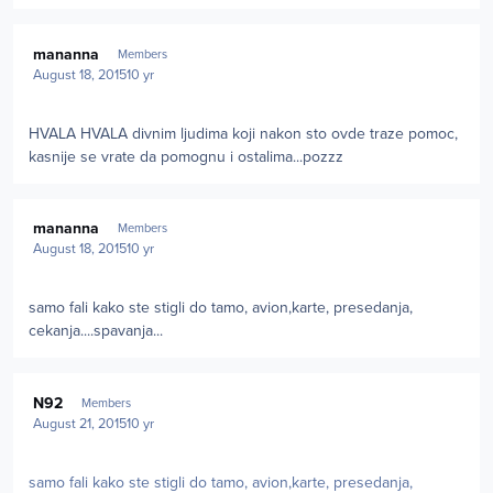
Author stats
mananna
Members
August 18, 2015
10 yr
HVALA HVALA divnim ljudima koji nakon sto ovde traze pomoc,
kasnije se vrate da pomognu i ostalima...pozzz
Author stats
mananna
Members
August 18, 2015
10 yr
samo fali kako ste stigli do tamo, avion,karte, presedanja,
cekanja....spavanja...
Author stats
N92
Members
August 21, 2015
10 yr
samo fali kako ste stigli do tamo, avion,karte, presedanja,