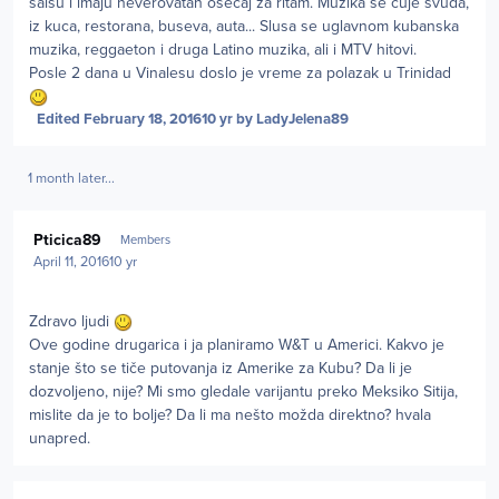
salsu i imaju neverovatan osecaj za ritam. Muzika se cuje svuda,
iz kuca, restorana, buseva, auta... Slusa se uglavnom kubanska
muzika, reggaeton i druga Latino muzika, ali i MTV hitovi.
Posle 2 dana u Vinalesu doslo je vreme za polazak u Trinidad
Edited
February 18, 2016
10 yr
by LadyJelena89
1 month later...
Author stats
Pticica89
Members
April 11, 2016
10 yr
Zdravo ljudi
Ove godine drugarica i ja planiramo W&T u Americi. Kakvo je
stanje što se tiče putovanja iz Amerike za Kubu? Da li je
dozvoljeno, nije? Mi smo gledale varijantu preko Meksiko Sitija,
mislite da je to bolje? Da li ma nešto možda direktno? hvala
unapred.
Author stats