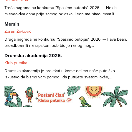
Treća nagrada na konkursu "Spasimo putopis" 2026. — Nekih
mjesec-dva dana prije samog odlaska, Leon me pitao imam li...
Mersin
Zoran Živković
Druga nagrada na konkursu "Spasimo putopis" 2026. — Fava bean,
broadbean ili na srpskom bob bio je razlog mog...
Drumska akademija 2026.
Klub putnika
Drumska akademija je projekat u kome delimo naše putničko
iskustvo da bismo vam pomogli da putujete svetom lakše,...