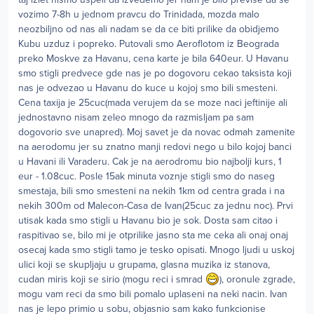
vozimo 7-8h u jednom pravcu do Trinidada, mozda malo
neozbiljno od nas ali nadam se da ce biti prilike da obidjemo
Kubu uzduz i popreko. Putovali smo Aeroflotom iz Beograda
preko Moskve za Havanu, cena karte je bila 640eur. U Havanu
smo stigli predvece gde nas je po dogovoru cekao taksista koji
nas je odvezao u Havanu do kuce u kojoj smo bili smesteni.
Cena taxija je 25cuc(mada verujem da se moze naci jeftinije ali
jednostavno nisam zeleo mnogo da razmisljam pa sam
dogovorio sve unapred). Moj savet je da novac odmah zamenite
na aerodomu jer su znatno manji redovi nego u bilo kojoj banci
u Havani ili Varaderu. Cak je na aerodromu bio najbolji kurs, 1
eur - 1.08cuc. Posle 15ak minuta voznje stigli smo do naseg
smestaja, bili smo smesteni na nekih 1km od centra grada i na
nekih 300m od Malecon-Casa de Ivan(25cuc za jednu noc). Prvi
utisak kada smo stigli u Havanu bio je sok. Dosta sam citao i
raspitivao se, bilo mi je otprilike jasno sta me ceka ali onaj onaj
osecaj kada smo stigli tamo je tesko opisati. Mnogo ljudi u uskoj
ulici koji se skupljaju u grupama, glasna muzika iz stanova,
cudan miris koji se sirio (mogu reci i smrad
), oronule zgrade,
mogu vam reci da smo bili pomalo uplaseni na neki nacin. Ivan
nas je lepo primio u sobu, objasnio sam kako funkcionise