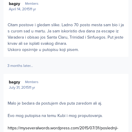
bagzy
Members
April 14, 2015
11 yr
Citam postove i gledam slike. Ladno 70 posto mesta sam bio i ja
s curom sad u martu. Ja sam iskoristio dva dana za escape iz
Varadera i obisao jos Santa Claru, Trinidad i Sinfuegos. Put jeste
krvav ali se isplati svakog dinara.
Uskoro opsirnije u putopisu koji pisem.
3 months later...
Author stats
bagzy
Members
July 31, 2015
11 yr
Malo je bedara da postujem dva puta zaredom ali aj.
Evo mog putopisa na temu Kubi i mog proputovanja.
https://myseveralwords.wordpress.com/2015/07/31/poslednji-