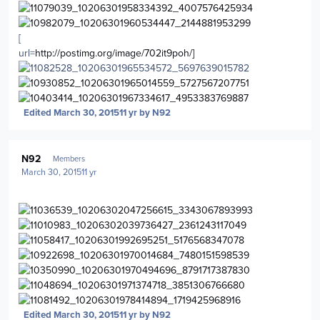
[
url=
http://postimg.org/image/702it9poh/]
Edited
March 30, 2015
11 yr
by N92
Author stats
N92
Members
March 30, 2015
11 yr
Edited
March 30, 2015
11 yr
by N92