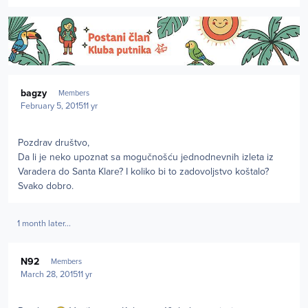
Author stats
bagzy
Members
February 5, 2015
11 yr
Pozdrav društvo,
Da li je neko upoznat sa mogučnošću jednodnevnih izleta iz
Varadera do Santa Klare? I koliko bi to zadovoljstvo koštalo?
Svako dobro.
1 month later...
Author stats
N92
Members
March 28, 2015
11 yr