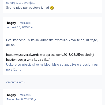
cekanja....spavanja...
Sve to pise par postova iznad
Author stats
bagzy
Members
August 25, 2015
10 yr
Evo, konačno i slika sa kubanske avanture. Zavalite se, uživajte,
delite.
https://myseveralwords.wordpress.com/2015/08/25/poslednji-
bastion-socijalizma-kuba-slike/
Uskoro cu ubaciti slike na blog. Malo se zagužvalo s poslom pa
ne stižem.
2 months later...
Author stats
bagzy
Members
November 6, 2015
10 yr