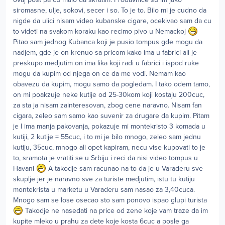
siromasne, ulje, sokovi, secer i so. To je to. Bilo mi je cudno da
nigde da ulici nisam video kubanske cigare, ocekivao sam da cu
to videti na svakom koraku kao recimo pivo u Nemackoj
Pitao sam jednog Kubanca koji je pusio tompus gde mogu da
nadjem, gde je on krenuo sa pricom kako ima u fabrici ali je
preskupo medjutim on ima lika koji radi u fabrici i ispod ruke
mogu da kupim od njega on ce da me vodi. Nemam kao
obavezu da kupim, mogu samo da pogledam. I tako odem tamo,
on mi poakzuje neke kutije od 25-30kom koji kostaju 200cuc,
za sta ja nisam zainteresovan, zbog cene naravno. Nisam fan
cigara, zeleo sam samo kao suvenir za drugare da kupim. Pitam
je l ima manja pakovanja, pokazuje mi montekristo 3 komada u
kutiji, 2 kutije = 55cuc, i to mi je bilo mnogo, zeleo sam jednu
kutiju, 35cuc, mnogo ali opet kapiram, necu vise kupovati to je
to, sramota je vratiti se u Srbiju i reci da nisi video tompus u
Havani
A takodje sam racunao na to da je u Varaderu sve
skuplje jer je naravno sve za turiste medjutim, istu tu kutiju
montekrista u marketu u Varaderu sam nasao za 3,40cuca.
Mnogo sam se lose osecao sto sam ponovo ispao glupi turista
Takodje ne nasedati na price od zene koje vam traze da im
kupite mleko u prahu za dete koje kosta 6cuc a posle ga