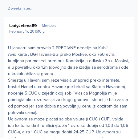
2 weeks later...
Author stats
LadyJelena89
Members
February 17, 2016
10 yr
U januaru sam provela 2 PREDIVNE nedelje na Kubi!
Avio karta , BG-Havana-BG preko Moskve, oko 760 evra,
kupljena par meseci pred put. Konekcija u odlasku 3h u Moskvi,
a u povratku oko 12h (dovoljno da se izadje sa aerodroma i ode
u kratak obilazak grada).
Smestaj u Havani sam rezervisala unapred preko interneta,
hostel Hamel u centru Havane (ne brkati sa Starom Havanom),
nocenje 5 CUC u zajednickoj sobi. Vlasica Magnolija mi je
pomogla oko rezervacija za druge gradove, sto mi je bilo zaista
od pomoci jer sam dobila najpovoljniju cenu (s obzirom da sam
putovala sama).
Uglavnom se moze placati sa obe valute (i CUC i CUP), valjda
idu ka tome da ih unificiraju. Za 1 evro se dobija od 1,03 do 1,06
CUC-a, a za 1 CUC se mogu dobiti 24-25 CUP. Uglavnom su