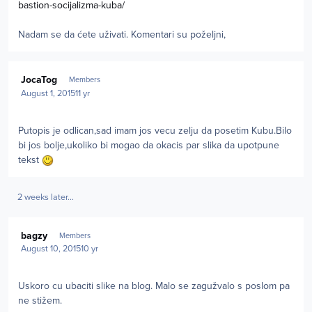
bastion-socijalizma-kuba/
Nadam se da ćete uživati. Komentari su poželjni,
Author stats
JocaTog
Members
August 1, 2015
11 yr
Putopis je odlican,sad imam jos vecu zelju da posetim Kubu.Bilo
bi jos bolje,ukoliko bi mogao da okacis par slika da upotpune
tekst
2 weeks later...
Author stats
bagzy
Members
August 10, 2015
10 yr
Uskoro cu ubaciti slike na blog. Malo se zagužvalo s poslom pa
ne stižem.