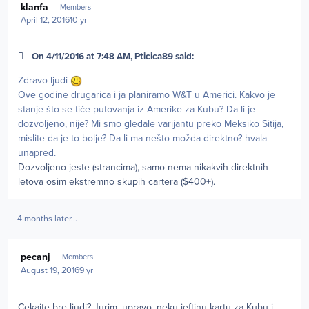
klanfa
Members
April 12, 2016
10 yr
On 4/11/2016 at 7:48 AM, Pticica89 said:
Zdravo ljudi
Ove godine drugarica i ja planiramo W&T u Americi. Kakvo je
stanje što se tiče putovanja iz Amerike za Kubu? Da li je
dozvoljeno, nije? Mi smo gledale varijantu preko Meksiko Sitija,
mislite da je to bolje? Da li ma nešto možda direktno? hvala
unapred.
Dozvoljeno jeste (strancima), samo nema nikakvih direktnih
letova osim ekstremno skupih cartera ($400+).
4 months later...
Author stats
pecanj
Members
August 19, 2016
9 yr
Cekajte bre ljudi? Jurim, upravo, neku jeftinu kartu za Kubu i