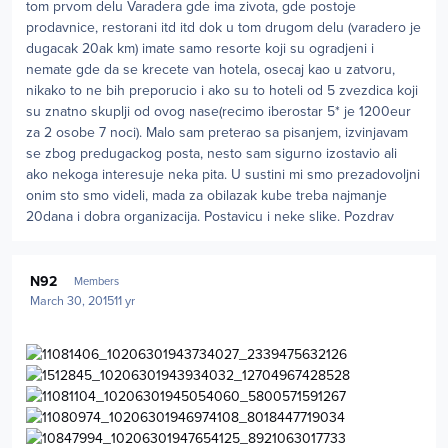
tom prvom delu Varadera gde ima zivota, gde postoje
prodavnice, restorani itd itd dok u tom drugom delu (varadero je
dugacak 20ak km) imate samo resorte koji su ogradjeni i
nemate gde da se krecete van hotela, osecaj kao u zatvoru,
nikako to ne bih preporucio i ako su to hoteli od 5 zvezdica koji
su znatno skuplji od ovog nase(recimo iberostar 5* je 1200eur
za 2 osobe 7 noci). Malo sam preterao sa pisanjem, izvinjavam
se zbog predugackog posta, nesto sam sigurno izostavio ali
ako nekoga interesuje neka pita. U sustini mi smo prezadovoljni
onim sto smo videli, mada za obilazak kube treba najmanje
20dana i dobra organizacija. Postavicu i neke slike. Pozdrav
Author stats
N92
Members
March 30, 2015
11 yr