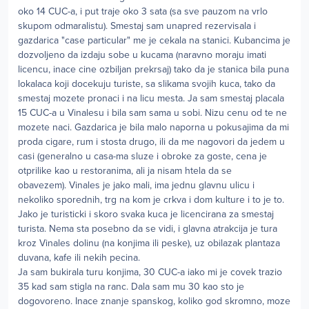
oko 14 CUC-a, i put traje oko 3 sata (sa sve pauzom na vrlo
skupom odmaralistu). Smestaj sam unapred rezervisala i
gazdarica "case particular" me je cekala na stanici. Kubancima je
dozvoljeno da izdaju sobe u kucama (naravno moraju imati
licencu, inace cine ozbiljan prekrsaj) tako da je stanica bila puna
lokalaca koji docekuju turiste, sa slikama svojih kuca, tako da
smestaj mozete pronaci i na licu mesta. Ja sam smestaj placala
15 CUC-a u Vinalesu i bila sam sama u sobi. Nizu cenu od te ne
mozete naci. Gazdarica je bila malo naporna u pokusajima da mi
proda cigare, rum i stosta drugo, ili da me nagovori da jedem u
casi (generalno u casa-ma sluze i obroke za goste, cena je
otprilike kao u restoranima, ali ja nisam htela da se
obavezem). Vinales je jako mali, ima jednu glavnu ulicu i
nekoliko sporednih, trg na kom je crkva i dom kulture i to je to.
Jako je turisticki i skoro svaka kuca je licencirana za smestaj
turista. Nema sta posebno da se vidi, i glavna atrakcija je tura
kroz Vinales dolinu (na konjima ili peske), uz obilazak plantaza
duvana, kafe ili nekih pecina.
Ja sam bukirala turu konjima, 30 CUC-a iako mi je covek trazio
35 kad sam stigla na ranc. Dala sam mu 30 kao sto je
dogovoreno. Inace znanje spanskog, koliko god skromno, moze