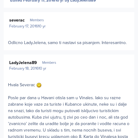
Edited
February 17, 2016
10 yr
by LadyJelena89
Author stats
severac
Members
February 17, 2016
10 yr
Odlicno LadyJelena, samo ti nastavi sa pisanjem. Interesantno.
Author stats
LadyJelena89
Members
February 18, 2016
10 yr
Hvala Severac
Posle par dana u Havani otisla sam u Vinales. Iako su razne
zabrane koje vaze za turiste i Kubance ukinute, neke su i dalje
na snazi, tako da turisti mogu putovati iskljucivo turistickim
autobusima. Kuba zivi ujutru, tj zivi po ceo dan i noc, ali sta god
'zvanicno' zelite da uradite bolje je da poranite i vodite racuna o
radnom vremenu. U skladu s tim, nema nocnih buseva, i svi
turisticki busevi krecu uglavnom oko 8. Karta do Vinalesa kosta