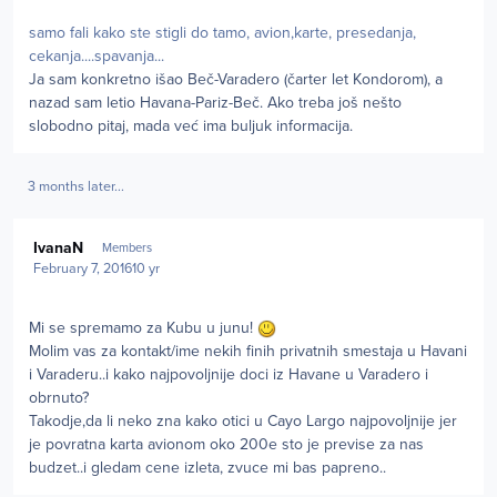
samo fali kako ste stigli do tamo, avion,karte, presedanja,
cekanja....spavanja...
Ja sam konkretno išao Beč-Varadero (čarter let Kondorom), a
nazad sam letio Havana-Pariz-Beč. Ako treba još nešto
slobodno pitaj, mada već ima buljuk informacija.
3 months later...
Author stats
IvanaN
Members
February 7, 2016
10 yr
Mi se spremamo za Kubu u junu!
Molim vas za kontakt/ime nekih finih privatnih smestaja u Havani
i Varaderu..i kako najpovoljnije doci iz Havane u Varadero i
obrnuto?
Takodje,da li neko zna kako otici u Cayo Largo najpovoljnije jer
je povratna karta avionom oko 200e sto je previse za nas
budzet..i gledam cene izleta, zvuce mi bas papreno..