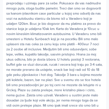
preprodaju i uzimaju pare za sebe. Pokusace da vas nadmudre
mnogo puta, stoga budite pametni. Treci dan smo se dogovorili
sa Ivanom (vlasnikom case particular u kojoj smo odseli) da nas
vozi na autobusku stanicu da bismo isli u Varadero koji je
udaljen 120km. 8cuc je bio dogovor da mu platimo za prevo do
stanice koja je udaljena 10ak km. Karta do Varadera je 10cuc u
novim kineskim klimatizovanim autobusima. U Varaderu smo bili
smesteni u Hotelu Sunbeach koji je na pocetku Bili smo malo
uplaseni sta nas ceka za cenu koju smo platili - 400eur 7 noci
za 2 osobe all inclusive. Medjutim bili smo odusevljeni, sobe
lepe, velike, kupatilo takodje, sasvim pristojno. Hrana za moj
ukus odlicna, bilo je dosta izbora. U hotelu postoji 3 restorana,
buffet gde se sluzi dorucak, rucak i vecera koji traju po 3-4 sata,
ne morate prerano da ustajete, snack bar koji radi od 10 do 18
gde peku pljeskavice i hot dog. Takodje 3 bara u kojima mozete
piti koktele, bazen, bar na plazi. Sve u svemu sto se tice hotela
bili smo prezadovoljni jer po toj ceni ne mozete da letujete ni u
Grckoj. Plaze su zaista prelepe, more kristalno plavo i cisto,
nema guzve. Zaista smo uzivali. Varadero u sustini jeste malo
dosadan za ljude koji vole akciju, jer nema mnogo toga da se
vidi osim prelepe plaze. Mi smo ipak imali srece sto smo bili u