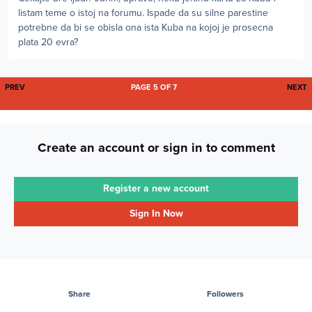
listam teme o istoj na forumu. Ispade da su silne parestine
potrebne da bi se obisla ona ista Kuba na kojoj je prosecna
plata 20 evra?
FIRST PAGE
L
PREV
PAGE 5 OF 7
NEXT
Create an account or sign in to comment
Register a new account
Sign In Now
Share
Followers