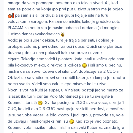
mnogo da vam pomogne, posebno oko takvih stvari. Ali, kad
sam se popela na konja (po prvi put u zivotu) strah me je pojeo
pa sam sisla i pridruzila se grupi koja je isla na turu
volovskom zapregom. Pa sam se mislila, kako ja gradsko dete
PLACAM za nesto sto je nasim babama i dedama (a i mnogim
ljudima danas) svakodnevica
Vodic je bio super dekica, tura je trajala par sati, i dolina je
prelepa, zelena, pravi odmor za oci i dusu. Obisli smo plantazu
duvana gde su nam pokazali kako se prave cuvene
cigare. Takodje smo videli i plantazu kafe, stali u kaficu gde sam
pila kokosovo mleko, direktno iz kokosa
i isli smo u pecinu,
mislim da se zove 'Cueva del silencio', doplacuje se 2 CUC-a.
Obilazi se sa vodicem, svi smo dobili baterijsku lampu jer unutra
nema svetla. Videli smo cak i slepe miseve koji tu zive.
Nocni zivot na Kubi je super, u Vinalesu postoji jedno mesto za
izlazak (kulturni centar Polo Montanez) pa se tu svi sjate (i
Kubanci i turisti)
Svirka pocinje u 21:30 svako vece, ulaz je 1
CUC, kokteli oko 2-3 CUC, nastupaju razliciti bendovi, atmosfera
je super, obe veceri je bilo krcato. Ljudi igraju, provode se, vole
da uzivaju i neiskompleksirani su
Kao sto je vec poznato,
Kubanci vole muziku i ples, mislim da svaki Kubanac zna da igra