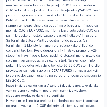
posteni u menjacnicama i pri vracanju kusura na drugim
mestima, ali svejedno obratite paznju, CUC ima spomenike a
CUP ljude, tako da je lako uci u stos. Menjacnica (CADECA) ima i
po centru, generalno su guzve/redovi ispred (kao i svuda na
Kubi) ali brzo ide.
Potreban vam je pasos ako zelite da
razmenite novac.
Umeju da budu i malo bezobrazni i nece da
menjaju CUC u EUR/USD, meni je na kraju puta ostalo CUC-ova
pa mi je decko u hostelu izasao u susret i 'otkupio' ih za evre.
Sa Terminala 3 Jose Marti do centra ne ide autobus (sa
terminala 1 i 2 ide) sto je namerno uradjeno kako bi ljudi do
centra isli taxi-jem. Posle dugog leta i klimatske promene (+25
stepeni u Havani posle beogradskih 0 stepeni) me je mrzelo da
se cimam pa sam odlucila da uzmem taxi. Na zvanicnom info
pultu mi je devojka rekla da je taxi oko 30-35 CUC sto mi je bilo
previse, pa sam otisla gore na DEPARTURES i uhvatila taxi koji
je upravo dovezao musteriju na aerodrom, i cena do smestaja je
bila 20 CUC.
Inace imaju obicaj da 'vacare' turiste i duvaju cene, tako da ako
vam se cena na jednom mestu ucini sumnjivo visokom,
slobodno produzite dalje ili se cenjkajte.
Havana mi je licno bila prelepa i bezbedna, cak sam i 'stopirala'
po gradu (voznja je 10 CUP deljenim taksijem, tzv collectivo).