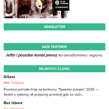
NEWSLETTER
NAŠI PARTNERI
Jeftin i pouzdan kombi prevoz
ka aerodromima i regionu.
NAJNOVIJI ČLANCI
Dišem
Mila Tričković
Posebna pohvala žirija na konkursu "Spasimo putopis" 2026. —
Sedim u malenoj, ali prepunoj prostoriji gde se služi...
Bez izbora
Iva Jakešević