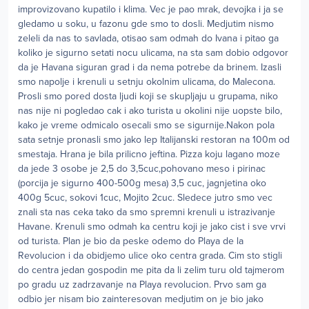
improvizovano kupatilo i klima. Vec je pao mrak, devojka i ja se
gledamo u soku, u fazonu gde smo to dosli. Medjutim nismo
zeleli da nas to savlada, otisao sam odmah do Ivana i pitao ga
koliko je sigurno setati nocu ulicama, na sta sam dobio odgovor
da je Havana siguran grad i da nema potrebe da brinem. Izasli
smo napolje i krenuli u setnju okolnim ulicama, do Malecona.
Prosli smo pored dosta ljudi koji se skupljaju u grupama, niko
nas nije ni pogledao cak i ako turista u okolini nije uopste bilo,
kako je vreme odmicalo osecali smo se sigurnije.Nakon pola
sata setnje pronasli smo jako lep Italijanski restoran na 100m od
smestaja. Hrana je bila prilicno jeftina. Pizza koju lagano moze
da jede 3 osobe je 2,5 do 3,5cuc,pohovano meso i pirinac
(porcija je sigurno 400-500g mesa) 3,5 cuc, jagnjetina oko
400g 5cuc, sokovi 1cuc, Mojito 2cuc. Sledece jutro smo vec
znali sta nas ceka tako da smo spremni krenuli u istrazivanje
Havane. Krenuli smo odmah ka centru koji je jako cist i sve vrvi
od turista. Plan je bio da peske odemo do Playa de la
Revolucion i da obidjemo ulice oko centra grada. Cim sto stigli
do centra jedan gospodin me pita da li zelim turu old tajmerom
po gradu uz zadrzavanje na Playa revolucion. Prvo sam ga
odbio jer nisam bio zainteresovan medjutim on je bio jako