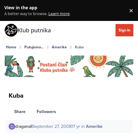
Skip to content
View in the app
×
Di
A better way to browse.
Learn more
.
Klub putnika
Sign In
Home
Putujemo...
Amerike
Kuba
Kuba
Share
Followers
draganall
September 27, 2008
17 yr
in
Amerike