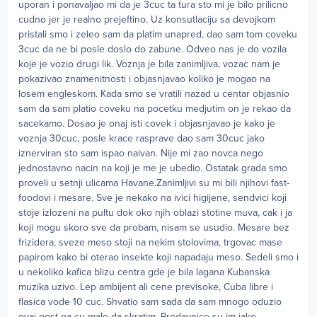
uporan i ponavaljao mi da je 3cuc ta tura sto mi je bilo prilicno
cudno jer je realno prejeftino. Uz konsutlaciju sa devojkom
pristali smo i zeleo sam da platim unapred, dao sam tom coveku
3cuc da ne bi posle doslo do zabune. Odveo nas je do vozila
koje je vozio drugi lik. Voznja je bila zanimljiva, vozac nam je
pokazivao znamenitnosti i objasnjavao koliko je mogao na
losem engleskom. Kada smo se vratili nazad u centar objasnio
sam da sam platio coveku na pocetku medjutim on je rekao da
sacekamo. Dosao je onaj isti covek i objasnjavao je kako je
voznja 30cuc, posle krace rasprave dao sam 30cuc jako
iznerviran sto sam ispao naivan. Nije mi zao novca nego
jednostavno nacin na koji je me je ubedio. Ostatak grada smo
proveli u setnji ulicama Havane.Zanimljivi su mi bili njihovi fast-
foodovi i mesare. Sve je nekako na ivici higijene, sendvici koji
stoje izlozeni na pultu dok oko njih oblazi stotine muva, cak i ja
koji mogu skoro sve da probam, nisam se usudio. Mesare bez
frizidera, sveze meso stoji na nekim stolovima, trgovac mase
papirom kako bi oterao insekte koji napadaju meso. Sedeli smo i
u nekoliko kafica blizu centra gde je bila lagana Kubanska
muzika uzivo. Lep ambijent ali cene previsoke, Cuba libre i
flasica vode 10 cuc. Shvatio sam sada da sam mnogo oduzio
ovaj post pa cu malo da skratim. Prodavnice su im jako