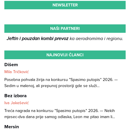
NEWSLETTER
NAŠI PARTNERI
Jeftin i pouzdan kombi prevoz
ka aerodromima i regionu.
NAJNOVIJI ČLANCI
Dišem
Mila Tričković
Posebna pohvala žirija na konkursu "Spasimo putopis" 2026. —
Sedim u malenoj, ali prepunoj prostoriji gde se služi...
Bez izbora
Iva Jakešević
Treća nagrada na konkursu "Spasimo putopis" 2026. — Nekih
mjesec-dva dana prije samog odlaska, Leon me pitao imam li...
Mersin