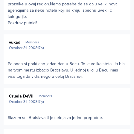
praznike u ovaj region.Nema potrebe da se daju veliki novci
agencijama za neke hotele koji na kraju ispadnu uvek i c
kategorije.
Pozdrav putnici!
Author stats
vukad
Members
October 31, 2008
17 yr
Pa onda si prakticno jedan dan u Becu. To je velika steta. Ja bih
na tvom mestu izbacio Bratislavu. U jednoj ulici u Becu imas
vise toga da vidis nego u celoj Bratislavi.
Author stats
Cruela DeVil
Members
October 31, 2008
17 yr
Slazem se, Bratslava ti je setnja za jedno prepodne.
Author stats