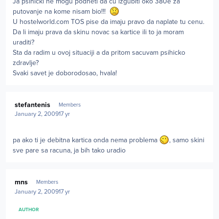
Ja psihicki ne mogu podneti da cu izgubiti oko 380e za
putovanje na kome nisam bio!!!
U hostelworld.com TOS pise da imaju pravo da naplate tu cenu.
Da li imaju prava da skinu novac sa kartice ili to ja moram
uraditi?
Sta da radim u ovoj situaciji a da pritom sacuvam psihicko
zdravlje?
Svaki savet je doborodosao, hvala!
Author stats
stefantenis
Members
January 2, 2009
17 yr
pa ako ti je debitna kartica onda nema problema
, samo skini
sve pare sa racuna, ja bih tako uradio
Author stats
mns
Members
January 2, 2009
17 yr
AUTHOR