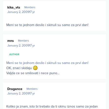
Author stats
kika_vts
Members
January 2, 2009
17 yr
Meni se to jednom desilo i skinuli su samo za prvi dan!
Author stats
mns
Members
January 2, 2009
17 yr
AUTHOR
Meni se to jednom desilo i skinuli su samo za prvi dan!
OK, znaci skidaju
Valjda ce se smilovati i nece puno...
Author stats
Dragance
Members
January 2, 2009
17 yr
Koliko ja znam, isto bi trebalo da ti skinu iznos samo za jedan