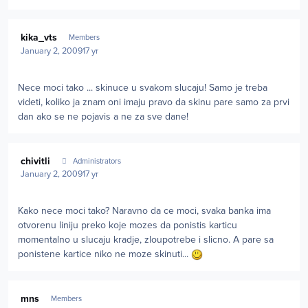
Author stats
kika_vts
Members
January 2, 2009
17 yr
Nece moci tako ... skinuce u svakom slucaju! Samo je treba
videti, koliko ja znam oni imaju pravo da skinu pare samo za prvi
dan ako se ne pojavis a ne za sve dane!
Author stats
chivitli
Administrators
January 2, 2009
17 yr
Kako nece moci tako? Naravno da ce moci, svaka banka ima
otvorenu liniju preko koje mozes da ponistis karticu
momentalno u slucaju kradje, zloupotrebe i slicno. A pare sa
ponistene kartice niko ne moze skinuti...
Author stats
mns
Members