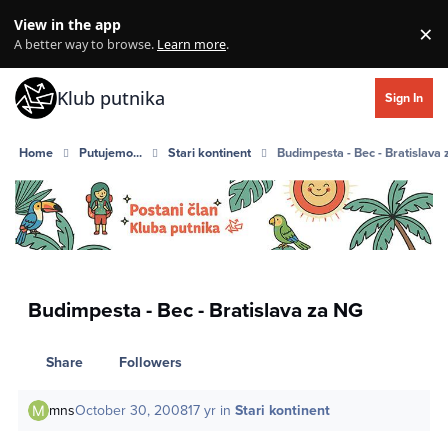
Skip to content
View in the app
×
Di
A better way to browse.
Learn more
.
Klub putnika
Sign In
Home
Putujemo...
Stari kontinent
Budimpesta - Bec - Bratislava
Budimpesta - Bec - Bratislava za NG
Share
Followers
mns
October 30, 2008
17 yr
in
Stari kontinent