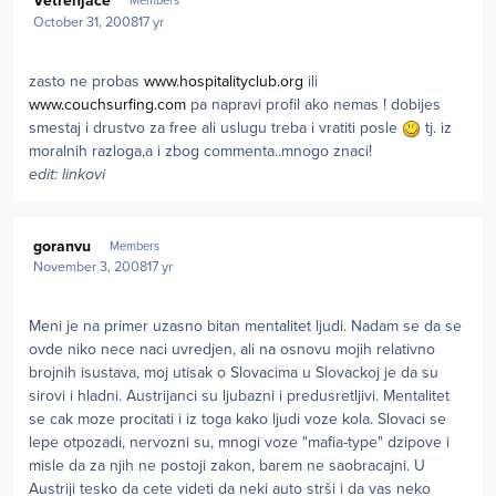
Vetrenjace
Members
October 31, 2008
17 yr
zasto ne probas
www.hospitalityclub.org
ili
www.couchsurfing.com
pa napravi profil ako nemas ! dobijes
smestaj i drustvo za free ali uslugu treba i vratiti posle
tj. iz
moralnih razloga,a i zbog commenta..mnogo znaci!
edit: linkovi
Author stats
goranvu
Members
November 3, 2008
17 yr
Meni je na primer uzasno bitan mentalitet ljudi. Nadam se da se
ovde niko nece naci uvredjen, ali na osnovu mojih relativno
brojnih isustava, moj utisak o Slovacima u Slovackoj je da su
sirovi i hladni. Austrijanci su ljubazni i predusretljivi. Mentalitet
se cak moze procitati i iz toga kako ljudi voze kola. Slovaci se
lepe otpozadi, nervozni su, mnogi voze "mafia-type" dzipove i
misle da za njih ne postoji zakon, barem ne saobracajni. U
Austriji tesko da cete videti da neki auto strši i da vas neko