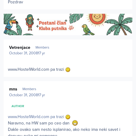
Pozdrav
Author stats
Vetrenjace
Members
October 31, 2008
17 yr
www.HostelWorld.com pa trazi
Author stats
mns
Members
October 31, 2008
17 yr
AUTHOR
www.HostelWorld.com pa trazi
Naravno, na HW sam po ceo dan
Dakle ovako sam nesto isplanirao, ako neko ima neki savet i
dopunu neka mi pomogne.