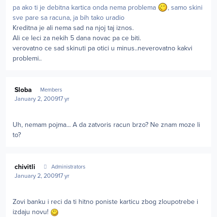
pa ako ti je debitna kartica onda nema problema
, samo skini
sve pare sa racuna, ja bih tako uradio
Kreditna je ali nema sad na njoj taj iznos.
Ali ce leci za nekih 5 dana novac pa ce biti.
verovatno ce sad skinuti pa otici u minus..neverovatno kakvi
problemi..
Author stats
Sloba
Members
January 2, 2009
17 yr
Uh, nemam pojma... A da zatvoris racun brzo? Ne znam moze li
to?
Author stats
chivitli
Administrators
January 2, 2009
17 yr
Zovi banku i reci da ti hitno poniste karticu zbog zloupotrebe i
izdaju novu!