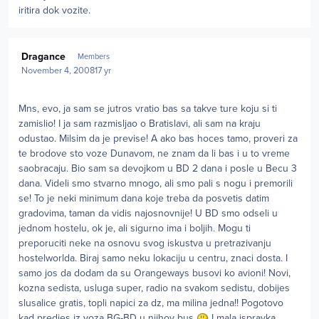
iritira dok vozite.
Author stats
Dragance
Members
November 4, 2008
17 yr
Mns, evo, ja sam se jutros vratio bas sa takve ture koju si ti
zamislio! I ja sam razmisljao o Bratislavi, ali sam na kraju
odustao. Milsim da je previse! A ako bas hoces tamo, proveri za
te brodove sto voze Dunavom, ne znam da li bas i u to vreme
saobracaju. Bio sam sa devojkom u BD 2 dana i posle u Becu 3
dana. Videli smo stvarno mnogo, ali smo pali s nogu i premorili
se! To je neki minimum dana koje treba da posvetis datim
gradovima, taman da vidis najosnovnije! U BD smo odseli u
jednom hostelu, ok je, ali sigurno ima i boljih. Mogu ti
preporuciti neke na osnovu svog iskustva u pretrazivanju
hostelworlda. Biraj samo neku lokaciju u centru, znaci dosta. I
samo jos da dodam da su Orangeways busovi ko avioni! Novi,
kozna sedista, usluga super, radio na svakom sedistu, dobijes
slusalice gratis, topli napici za dz, ma milina jedna!! Pogotovo
kad predjes iz voza BG-BD u njihov bus
I mala ispravka,