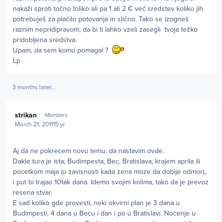
nakaži sproti točno toliko ali pa 1 ali 2 € več sredstev koliko jih
potrebuješ za plačilo potovanja in slično. Tako se izogneš
raznim nepridipravom, da bi ti lahko vzeli zasegli tvoja težko
pridobljena sredstva.
Upam, da sem komu pomagal ?
Lp
3 months later...
Author stats
strikan
Members
March 21, 2011
15 yr
Aj da ne pokrecem novu temu, da nastavim ovde.
Dakle tura je ista, Budimpesta, Bec, Bratislava, krajem aprila ili
pocetkom maja (u zavisnosti kada zena moze da dobije odmor).,
i put bi trajao 10tak dana. Idemo svojim kolima, tako da je prevoz
resena stvar.
E sad koliko gde provesti, neki okvirni plan je 3 dana u
Budimpesti, 4 dana u Becu i dan i po u Bratislavi. Nocenje u