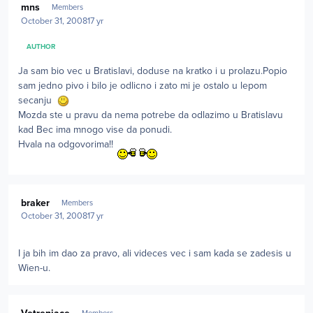
mns
Members
October 31, 2008
17 yr
AUTHOR
Ja sam bio vec u Bratislavi, doduse na kratko i u prolazu.Popio
sam jedno pivo i bilo je odlicno i zato mi je ostalo u lepom
secanju
Mozda ste u pravu da nema potrebe da odlazimo u Bratislavu
kad Bec ima mnogo vise da ponudi.
Hvala na odgovorima!!
Author stats
braker
Members
October 31, 2008
17 yr
I ja bih im dao za pravo, ali videces vec i sam kada se zadesis u
Wien-u.
Author stats