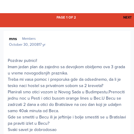
L
PAGE 1 OF 2
NEXT
Author stats
mns
Members
October 30, 2008
17 yr
Pozdrav putnici!
Imam jedan plan da zajedno sa devojkom obidjemo ova 3 grada
u vreme novogodisnjih praznika.
Treba mi vasa pomoc i preporuka gde da odsednemo, da li je
tesko naci hostel sa privatnom sobom sa 2 kreveta?
Planirali smo otici vozom iz Novog Sada u Budimpestu.Prenociti
jednu noc u Pesti i otici busom orange lines u Bec.U Becu se
zadrzati 2 dana a otici do Bratislave na ceo dan koji je udaljen
samo 40ak minuta od Beca.
Gde se smetiti u Becu ili je jeftinije i bolje smestiti se u Bratislavi
pa praviti izlet u Becu?
Svaki savet je dobrodosao