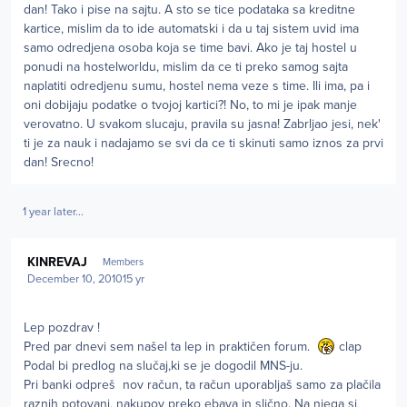
dan! Tako i pise na sajtu. A sto se tice podataka sa kreditne
kartice, mislim da to ide automatski i da u taj sistem uvid ima
samo odredjena osoba koja se time bavi. Ako je taj hostel u
ponudi na hostelworldu, mislim da ce ti preko samog sajta
naplatiti odredjenu sumu, hostel nema veze s time. Ili ima, pa i
oni dobijaju podatke o tvojoj kartici?! No, to mi je ipak manje
verovatno. U svakom slucaju, pravila su jasna! Zabrljao jesi, nek'
ti je za nauk i nadajamo se svi da ce ti skinuti samo iznos za prvi
dan! Srecno!
1 year later...
Author stats
KINREVAJ
Members
December 10, 2010
15 yr
Lep pozdrav !
Pred par dnevi sem našel ta lep in praktičen forum.
clap
Podal bi predlog na slučaj,ki se je dogodil MNS-ju.
Pri banki odpreš nov račun, ta račun uporabljaš samo za plačila
raznih potovanj, nakupov preko ebaya in slično. Na njega si