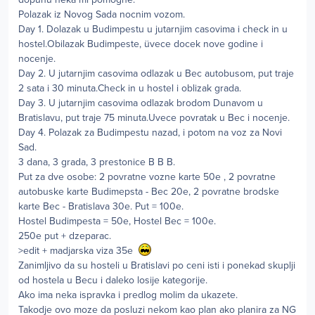
Polazak iz Novog Sada nocnim vozom.
Day 1. Dolazak u Budimpestu u jutarnjim casovima i check in u
hostel.Obilazak Budimpeste, üvece docek nove godine i
nocenje.
Day 2. U jutarnjim casovima odlazak u Bec autobusom, put traje
2 sata i 30 minuta.Check in u hostel i oblizak grada.
Day 3. U jutarnjim casovima odlazak brodom Dunavom u
Bratislavu, put traje 75 minuta.Uvece povratak u Bec i nocenje.
Day 4. Polazak za Budimpestu nazad, i potom na voz za Novi
Sad.
3 dana, 3 grada, 3 prestonice B B B.
Put za dve osobe: 2 povratne vozne karte 50e , 2 povratne
autobuske karte Budimepsta - Bec 20e, 2 povratne brodske
karte Bec - Bratislava 30e. Put = 100e.
Hostel Budimpesta = 50e, Hostel Bec = 100e.
250e put + dzeparac.
>edit + madjarska viza 35e
Zanimljivo da su hosteli u Bratislavi po ceni isti i ponekad skuplji
od hostela u Becu i daleko losije kategorije.
Ako ima neka ispravka i predlog molim da ukazete.
Takodje ovo moze da posluzi nekom kao plan ako planira za NG