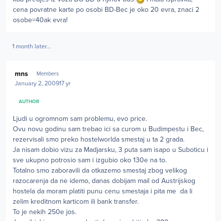
cena povratne karte po osobi BD-Bec je oko 20 evra, znaci 2
osobe=40ak evra!
1 month later...
Author stats
mns
Members
January 2, 2009
17 yr
AUTHOR
Ljudi u ogromnom sam problemu, evo price.
Ovu novu godinu sam trebao ici sa curom u Budimpestu i Bec,
rezervisali smo preko hostelworlda smestaj u ta 2 grada.
Ja nisam dobio vizu za Madjarsku, 3 puta sam isapo u Suboticu i
sve ukupno potrosio sam i izgubio oko 130e na to.
Totalno smo zaboravili da otkazemo smestaj zbog velikog
razocarenja da ne idemo, danas dobijam mail od Austrijskog
hostela da moram platiti punu cenu smestaja i pita me da li
zelim kreditnom karticom ili bank transfer.
To je nekih 250e jos.