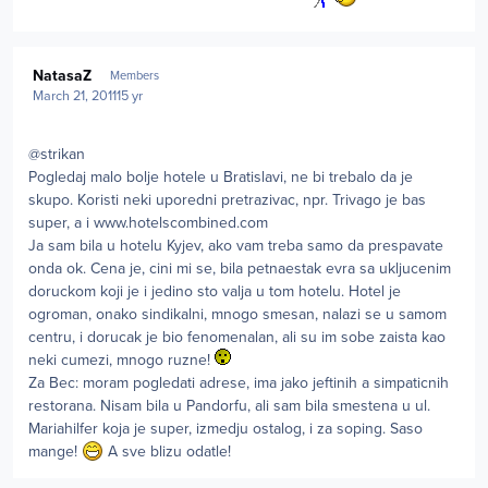
Author stats
NatasaZ
Members
March 21, 2011
15 yr
@strikan
Pogledaj malo bolje hotele u Bratislavi, ne bi trebalo da je
skupo. Koristi neki uporedni pretrazivac, npr. Trivago je bas
super, a i www.hotelscombined.com
Ja sam bila u hotelu Kyjev, ako vam treba samo da prespavate
onda ok. Cena je, cini mi se, bila petnaestak evra sa ukljucenim
doruckom koji je i jedino sto valja u tom hotelu. Hotel je
ogroman, onako sindikalni, mnogo smesan, nalazi se u samom
centru, i dorucak je bio fenomenalan, ali su im sobe zaista kao
neki cumezi, mnogo ruzne!
Za Bec: moram pogledati adrese, ima jako jeftinih a simpaticnih
restorana. Nisam bila u Pandorfu, ali sam bila smestena u ul.
Mariahilfer koja je super, izmedju ostalog, i za soping. Saso
mange!
A sve blizu odatle!