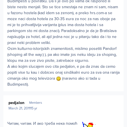
Budimpesti u povratku. Da li je ovo po vama ok raspored ili
biste nesto menjali. Sto se tice smestaja ne znam ni sam, nisam
u fazonu hostela (kad idem sa zenom), a preko hrs.com-a se
moze naci dosta hotela za 30-35 eura za noc za nas oboje pa
mi je to prihvatljivija varijanta (plus ima dosta hotela i sa
parkingom sto mi dosta znaci). Paradoksalno je da je Bratislava
najskuplja za hotel, ali ajd jedna noc je u pitanju tako da i to ne
pravi neki problem veliki.
Osim kulturno-istorijskih znamenitosti, mislimo posetiti Pandorf
(shoping all the way:) ), pa ako imate jos neku ideju za shoping,
klopu ma za sve zivo pisite, zatrebace sigurno.
A ako kojim slucajem ovo cita pedjalon, e pa da znas da cemo
popiti vise tu kau i dobices onaj sindikalni euro za sva ona ranija
cimanja oko mog televizora
(naravno ako si tada u
Budimpesti).
Author stats
pedjalon
Members
March 21, 2011
15 yr
Читам, читам. И ако треба нека помоћ
.