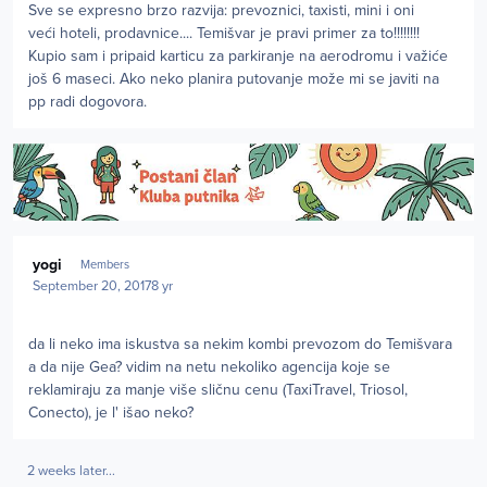
Sve se expresno brzo razvija: prevoznici, taxisti, mini i oni
veći hoteli, prodavnice.... Temišvar je pravi primer za to!!!!!!!!
Kupio sam i pripaid karticu za parkiranje na aerodromu i važiće
još 6 maseci. Ako neko planira putovanje može mi se javiti na
pp radi dogovora.
Author stats
yogi
Members
September 20, 2017
8 yr
da li neko ima iskustva sa nekim kombi prevozom do Temišvara
a da nije Gea? vidim na netu nekoliko agencija koje se
reklamiraju za manje više sličnu cenu (TaxiTravel, Triosol,
Conecto), je l' išao neko?
2 weeks later...