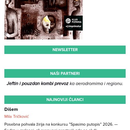
NEWSLETTER
NAŠI PARTNERI
Jeftin i pouzdan kombi prevoz
ka aerodromima i regionu.
NAJNOVIJI ČLANCI
Dišem
Mila Tričković
Posebna pohvala žirija na konkursu "Spasimo putopis" 2026. —