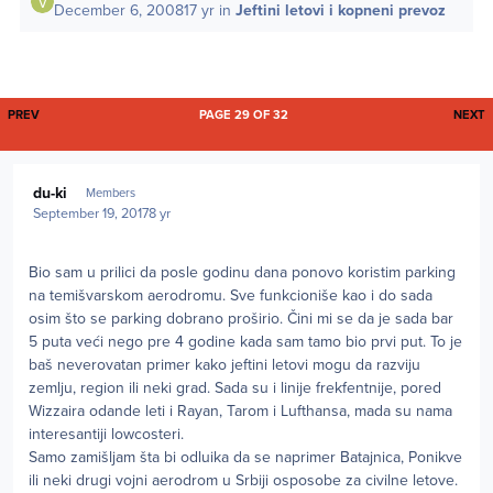
December 6, 2008
17 yr
in
Jeftini letovi i kopneni prevoz
FIRST PAGE
L
PREV
PAGE 29 OF 32
NEXT
Author stats
du-ki
Members
September 19, 2017
8 yr
Bio sam u prilici da posle godinu dana ponovo koristim parking
na temišvarskom aerodromu. Sve funkcioniše kao i do sada
osim što se parking dobrano proširio. Čini mi se da je sada bar
5 puta veći nego pre 4 godine kada sam tamo bio prvi put. To je
baš neverovatan primer kako jeftini letovi mogu da razviju
zemlju, region ili neki grad. Sada su i linije frekfentnije, pored
Wizzaira odande leti i Rayan, Tarom i Lufthansa, mada su nama
interesantiji lowcosteri.
Samo zamišljam šta bi odluika da se naprimer Batajnica, Ponikve
ili neki drugi vojni aerodrom u Srbiji osposobe za civilne letove.