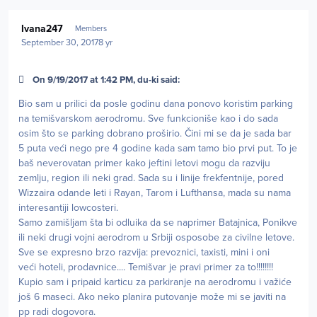
Author stats
Ivana247
Members
September 30, 2017
8 yr
On 9/19/2017 at 1:42 PM, du-ki said:
Bio sam u prilici da posle godinu dana ponovo koristim parking
na temišvarskom aerodromu. Sve funkcioniše kao i do sada
osim što se parking dobrano proširio. Čini mi se da je sada bar
5 puta veći nego pre 4 godine kada sam tamo bio prvi put. To je
baš neverovatan primer kako jeftini letovi mogu da razviju
zemlju, region ili neki grad. Sada su i linije frekfentnije, pored
Wizzaira odande leti i Rayan, Tarom i Lufthansa, mada su nama
interesantiji lowcosteri.
Samo zamišljam šta bi odluika da se naprimer Batajnica, Ponikve
ili neki drugi vojni aerodrom u Srbiji osposobe za civilne letove.
Sve se expresno brzo razvija: prevoznici, taxisti, mini i oni
veći hoteli, prodavnice.... Temišvar je pravi primer za to!!!!!!!!
Kupio sam i pripaid karticu za parkiranje na aerodromu i važiće
još 6 maseci. Ako neko planira putovanje može mi se javiti na
pp radi dogovora.