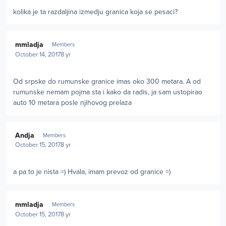
kolika je ta razdaljina izmedju granica koja se pesaci?
Author stats
mmladja
Members
October 14, 2017
8 yr
Od srpske do rumunske granice imas oko 300 metara. A od
rumunske nemam pojma sta i kako da radis, ja sam ustopirao
auto 10 metara posle njihovog prelaza
Author stats
Andja
Members
October 15, 2017
8 yr
a pa to je nista =) Hvala, imam prevoz od granice =)
Author stats
mmladja
Members
October 15, 2017
8 yr