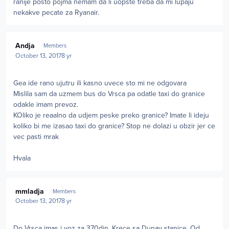
ranije posto pojma nemam da li uopste treba da mi lupaju
nekakve pecate za Ryanair.
Author stats
Andja
Members
October 13, 2017
8 yr
Gea ide rano ujutru ili kasno uvece sto mi ne odgovara
Mislila sam da uzmem bus do Vrsca pa odatle taxi do granice
odakle imam prevoz.
KOliko je reaalno da udjem peske preko granice? Imate li ideju
koliko bi me izasao taxi do granice? Stop ne dolazi u obzir jer ce
vec pasti mrak
Hvala
Author stats
mmladja
Members
October 13, 2017
8 yr
Do Vrsca imas i voz za 370din. Krece sa Dunav stanice. Od