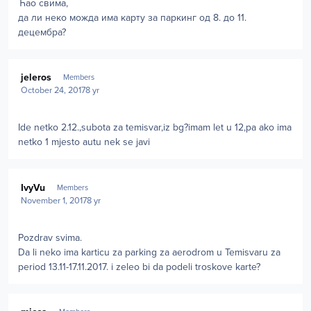
Ћао свима,
да ли неко можда има карту за паркинг од 8. до 11.
децембра?
Author stats
jeleros
Members
October 24, 2017
8 yr
Ide netko 2.12.,subota za temisvar,iz bg?imam let u 12,pa ako ima
netko 1 mjesto autu nek se javi
Author stats
IvyVu
Members
November 1, 2017
8 yr
Pozdrav svima.
Da li neko ima karticu za parking za aerodrom u Temisvaru za
period 13.11-17.11.2017. i zeleo bi da podeli troskove karte?
Author stats