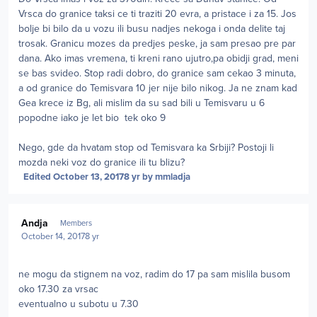
Vrsca do granice taksi ce ti traziti 20 evra, a pristace i za 15. Jos
bolje bi bilo da u vozu ili busu nadjes nekoga i onda delite taj
trosak. Granicu mozes da predjes peske, ja sam presao pre par
dana. Ako imas vremena, ti kreni rano ujutro,pa obidji grad, meni
se bas svideo. Stop radi dobro, do granice sam cekao 3 minuta,
a od granice do Temisvara 10 jer nije bilo nikog. Ja ne znam kad
Gea krece iz Bg, ali mislim da su sad bili u Temisvaru u 6
popodne iako je let bio tek oko 9
Nego, gde da hvatam stop od Temisvara ka Srbiji? Postoji li
mozda neki voz do granice ili tu blizu?
Edited
October 13, 2017
8 yr
by mmladja
Author stats
Andja
Members
October 14, 2017
8 yr
ne mogu da stignem na voz, radim do 17 pa sam mislila busom
oko 17.30 za vrsac
eventualno u subotu u 7.30