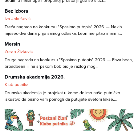
Sedim u malenoj, ali prepunoj prostoriji gde se služi...
Bez izbora
Iva Jakešević
Treća nagrada na konkursu "Spasimo putopis" 2026. — Nekih
mjesec-dva dana prije samog odlaska, Leon me pitao imam li...
Mersin
Zoran Živković
Druga nagrada na konkursu "Spasimo putopis" 2026. — Fava bean,
broadbean ili na srpskom bob bio je razlog mog...
Drumska akademija 2026.
Klub putnika
Drumska akademija je projekat u kome delimo naše putničko
iskustvo da bismo vam pomogli da putujete svetom lakše,...