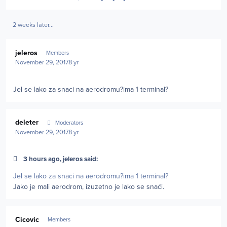
2 weeks later...
Author stats
jeleros
Members
November 29, 2017
8 yr
Jel se lako za snaci na aerodromu?ima 1 terminal?
Author stats
deleter
Moderators
November 29, 2017
8 yr
3 hours ago, jeleros said:
Jel se lako za snaci na aerodromu?ima 1 terminal?
Jako je mali aerodrom, izuzetno je lako se snaći.
Author stats
Cicovic
Members