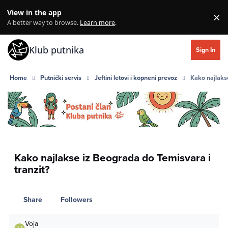
Skip to content
View in the app
×
Di
A better way to browse.
Learn more
.
Klub putnika
Sign In
Home
Putnički servis
Jeftini letovi i kopneni prevoz
Kako najlaks
Kako najlakse iz Beograda do Temisvara i
tranzit?
Share
Followers
Voja