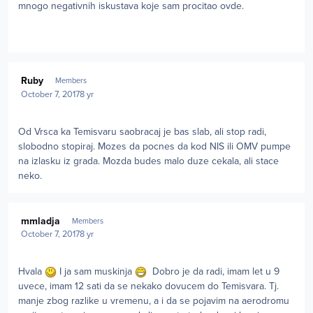
mnogo negativnih iskustava koje sam procitao ovde.
Author stats
Ruby
Members
October 7, 2017
8 yr
Od Vrsca ka Temisvaru saobracaj je bas slab, ali stop radi,
slobodno stopiraj. Mozes da pocnes da kod NIS ili OMV pumpe
na izlasku iz grada. Mozda budes malo duze cekala, ali stace
neko.
Author stats
mmladja
Members
October 7, 2017
8 yr
Hvala
I ja sam muskinja
Dobro je da radi, imam let u 9
uvece, imam 12 sati da se nekako dovucem do Temisvara. Tj.
manje zbog razlike u vremenu, a i da se pojavim na aerodromu