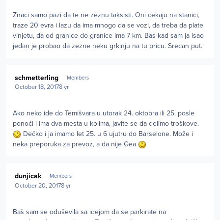
Znaci samo pazi da te ne zeznu taksisti. Oni cekaju na stanici,
traze 20 evra i lazu da ima mnogo da se vozi, da treba da plate
vinjetu, da od granice do granice ima 7 km. Bas kad sam ja isao
jedan je probao da zezne neku grkinju na tu pricu. Srecan put.
Author stats
schmetterling
Members
October 18, 2017
8 yr
Ako neko ide do Temišvara u utorak 24. oktobra ili 25. posle
ponoći i ima dva mesta u kolima, javite se da delimo troškove.
Dečko i ja imamo let 25. u 6 ujutru do Barselone. Može i
neka preporuka za prevoz, a da nije Gea
Author stats
dunjicak
Members
October 20, 2017
8 yr
Baš sam se oduševila sa idejom da se parkirate na