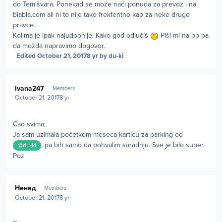
do Temišvara. Ponekad se može naći ponuda za prevoz i na
blabla.com ali ni to nije tako frekfentno kao za neke druge
pravce.
Kolima je ipak najudobnije. Kako god odlučiš
Piši mi na pp pa
da možda napravimo dogovor.
Edited
October 21, 2017
8 yr
by du-ki
Author stats
Ivana247
Members
October 21, 2017
8 yr
Ćao svima,
Ja sam uzimala početkom meseca karticu za parking od
, pa bih samo da pohvalim saradnju. Sve je bilo super.
@du-ki
Poz
Author stats
Ненад
Members
October 21, 2017
8 yr