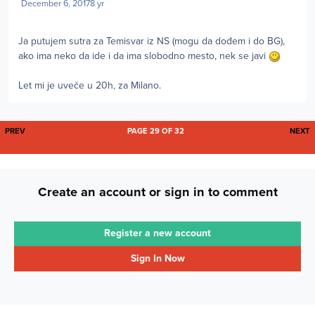
December 6, 2017
8 yr
Ja putujem sutra za Temisvar iz NS (mogu da dođem i do BG),
ako ima neko da ide i da ima slobodno mesto, nek se javi
Let mi je uveče u 20h, za Milano.
FIRST PAGE
L
PREV
PAGE 29 OF 32
NEXT
Create an account or sign in to comment
Register a new account
Sign In Now