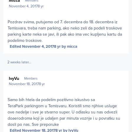
micca
Members
November 4, 2017
8 yr
Pozdrav svima, putujemo od 7. decembra do 18. decembra iz
Temisvara, treba nam parking, ako neko zeli da podeli troskove
parking karte neka se javi, ili pak ako ima vec kupljenu kartu da
podelimo troskove.
Edited
November 4, 2017
8 yr
by micca
2 weeks later...
Author stats
IvyVu
Members
November 18, 2017
8 yr
Samo bih htela da podelim pozitivno iskustvo sa
TeraPark parkingom u Temisvaru. Koristili smo njihive usluge
ove nedelje i sve je stvarno super. U odlasku su nas odvezli
doaerodroma koji je udaljen par minuta voznje i u povratku su
dosli po nas. Sve preporuke
Edited
November 18, 2017
8 yr
by IvyVu