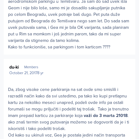
aerodromskom parkingu u Temišvaru. Ja sam do sad uvek išla
Geom i nije bilo loše, samo mi je dosadilo sakupljanje putnika
po celom Beogradu, uvek potraje baš dugo. Pet puta duže
putujem od Beograda do Temišvara nego sam let. Do sada sam
uvek putovala sama, i Gea mi je bila OK varijanta, sada planiram
put u Rim sa momkom i još jednim parom, tako da mi super
varijanta da stignemo da tamo kolima.
Kako to funkcioniše, sa parkingom i tom karticom ????
Author stats
du-ki
Members
October 21, 2017
8 yr
Da, zbog visoke cene parkiranja na sat ovde smo smislili i
razradili način kako da svi ustedimo, pa tako ko kupi pretlapnu
kartu za nekoliko meseci unapred, podeli ovde info pa ostali
forumaši se mogu priljučiti i podeliti taj trošak. Tako ja trenutno
imam prepaid karticu za parkiranje koja
važi do 3 marta 21018
.
ako znaš termin svog putovanja možemo se dogovoriti da je i ti
iskoristiš i tako podeliti trošak.
Od kako su ukinuli voz, Gea je postala jedini način transporta