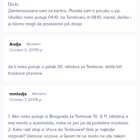
Du-ki,
Zainteresovana sam za karticu. Poslala sam ti poruku u pp.
Ukoliko neko putuje 04.10. ka Temišvaru ili 08.10. nazad, dečko i
ja bismo mogli da povezemo još dvoje.
Author stats
Andja
Members
October 5, 2017
8 yr
da li neko putuje u petak 20. oktobra za Temisvar, delila bih
troskove prevoza
Author stats
mmladja
Members
October 7, 2017
8 yr
1. Ako neko putuje iz Beograda za Temisvar 10. ili 11. oktobra, a
ima mesto u automobilu, neka se javi pa da podelimo troskove.
2. Kako radi stop iz Vrsca do Temisvara? Gde je najbolje
stopirati? Ukinuse vozove, a Geom mi se nesto ne ide nakon