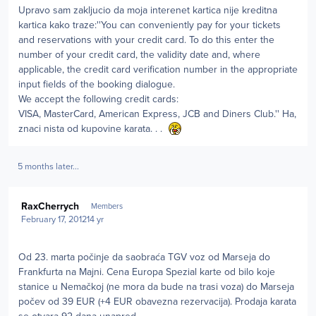
Upravo sam zakljucio da moja interenet kartica nije kreditna
kartica kako traze:''You can conveniently pay for your tickets
and reservations with your credit card. To do this enter the
number of your credit card, the validity date and, where
applicable, the credit card verification number in the appropriate
input fields of the booking dialogue.
We accept the following credit cards:
VISA, MasterCard, American Express, JCB and Diners Club.'' Ha,
znaci nista od kupovine karata. . .
5 months later...
Author stats
RaxCherrych
Members
February 17, 2012
14 yr
Od 23. marta počinje da saobraća TGV voz od Marseja do
Frankfurta na Majni. Cena Europa Spezial karte od bilo koje
stanice u Nemačkoj (ne mora da bude na trasi voza) do Marseja
počev od 39 EUR (+4 EUR obavezna rezervacija). Prodaja karata