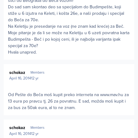
stići od Beograda do Beča vozom?
Do sad sam skontao deo sa specijalom do Budimpešte, koji
stiže u 6 izjutra na Keleti, i košta 26e, a naši prodaju i specijal
do Beča za 70e.
Na Keletiju je presedanje na voz (ne znam kad kreće) za Beč.
Moje pitanje je da li se može na Keletiju u 6 uzeti povratna karta
Budimpešta - Beč i po kojoj ceni, ili je najbolja varijanta ipak
specijal za 70e?
Hvala unapred.
Author stats
schokaz
Members
April 16, 2014
12 yr
Od Pešte do Beča moš kupit preko interneta na www.mav.hu za
13 eura po pravcu tj. 26 za povratnu. E sad, možda moš kupit i
za bus za 50ak eura, al to ne znam.
Author stats
schokaz
Members
April 16, 2014
12 yr