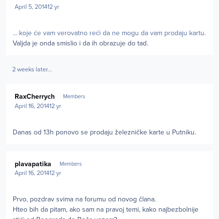
April 5, 2014
12 yr
... koje će vam verovatno reći da ne mogu da vam prodaju kartu.
Valjda je onda smislio i da ih obrazuje do tad.
2 weeks later...
Author stats
RaxCherrych
Members
April 16, 2014
12 yr
Danas od 13h ponovo se prodaju železničke karte u Putniku.
Author stats
plavapatika
Members
April 16, 2014
12 yr
Prvo, pozdrav svima na forumu od novog člana.
Hteo bih da pitam, ako sam na pravoj temi, kako najbezbolnije