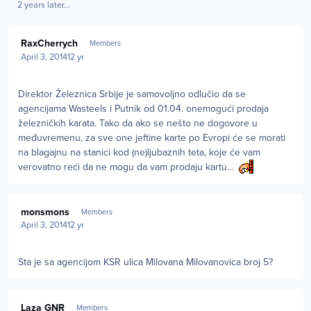
2 years later...
Author stats
RaxCherrych
Members
April 3, 2014
12 yr
Direktor Železnica Srbije je samovoljno odlučio da se
agencijama Wasteels i Putnik od 01.04. onemogući prodaja
železničkih karata. Tako da ako se nešto ne dogovore u
međuvremenu, za sve one jeftine karte po Evropi će se morati
na blagajnu na stanici kod (ne)ljubaznih teta, koje će vam
verovatno reći da ne mogu da vam prodaju kartu...
Author stats
monsmons
Members
April 3, 2014
12 yr
Sta je sa agencijom KSR ulica Milovana Milovanovica broj 5?
Author stats
Laza GNR
Members