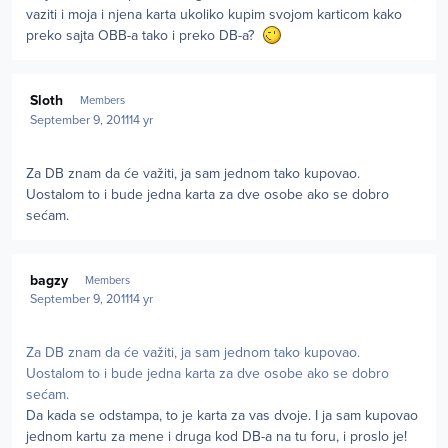
vaziti i moja i njena karta ukoliko kupim svojom karticom kako
preko sajta OBB-a tako i preko DB-a?
Author stats
Sloth
Members
September 9, 2011
14 yr
Za DB znam da će važiti, ja sam jednom tako kupovao.
Uostalom to i bude jedna karta za dve osobe ako se dobro
sećam.
Author stats
bagzy
Members
September 9, 2011
14 yr
Za DB znam da će važiti, ja sam jednom tako kupovao.
Uostalom to i bude jedna karta za dve osobe ako se dobro
sećam.
Da kada se odstampa, to je karta za vas dvoje. I ja sam kupovao
jednom kartu za mene i druga kod DB-a na tu foru, i proslo je!