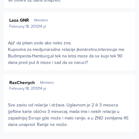
se otvara 92 dana unapred.
Author stats
Laza GNR
Members
February 18, 2012
14 yr
Ajd' da pitam ovde ako neko zna.
Kupovina za medjunarodne relacije (konkretno,interesuje me
Budimpesta-Hamburg,al tek na leto) moze da se kupi tek 90
dana pred put ili moze i sad da se naruci?
Author stats
RaxCherrych
Members
February 18, 2012
14 yr
Sve zavisi od relacije i država. Uglavnom je 2 ili 3 meseca
(jeftine karte obično 3 meseca), mada ima i nekih relacija u
zapadnijoj Evropi gde može i malo ranije, a u ZND zemljama 45
dana unapred. Ranije ne može.