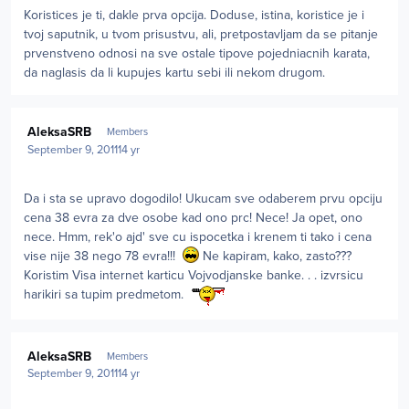
Koristices je ti, dakle prva opcija. Doduse, istina, koristice je i
tvoj saputnik, u tvom prisustvu, ali, pretpostavljam da se pitanje
prvenstveno odnosi na sve ostale tipove pojedniacnih karata,
da naglasis da li kupujes kartu sebi ili nekom drugom.
Author stats
AleksaSRB
Members
September 9, 2011
14 yr
Da i sta se upravo dogodilo! Ukucam sve odaberem prvu opciju
cena 38 evra za dve osobe kad ono prc! Nece! Ja opet, ono
nece. Hmm, rek'o ajd' sve cu ispocetka i krenem ti tako i cena
vise nije 38 nego 78 evra!!!
Ne kapiram, kako, zasto???
Koristim Visa internet karticu Vojvodjanske banke. . . izvrsicu
harikiri sa tupim predmetom.
Author stats
AleksaSRB
Members
September 9, 2011
14 yr