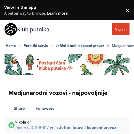
Skip to content
View in the app
×
Di
A better way to browse.
Learn more
.
Klub putnika
Sign In
Home
Putnički servis
Jeftini letovi i kopneni prevoz
Medjunarodni 
Medjunarodni vozovi - najpovoljnije
Share
Followers
Nikola dr
January 3, 2009
17 yr
in
Jeftini letovi i kopneni prevoz