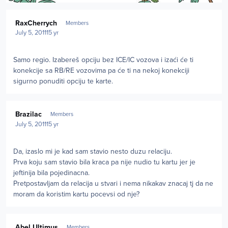
Author stats
RaxCherrych
Members
July 5, 2011
15 yr
Samo regio. Izabereš opciju bez ICE/IC vozova i izaći će ti
konekcije sa RB/RE vozovima pa će ti na nekoj konekciji
sigurno ponuditi opciju te karte.
Author stats
Brazilac
Members
July 5, 2011
15 yr
Da, izaslo mi je kad sam stavio nesto duzu relaciju.
Prva koju sam stavio bila kraca pa nije nudio tu kartu jer je
jeftinija bila pojedinacna.
Pretpostavljam da relacija u stvari i nema nikakav znacaj tj da ne
moram da koristim kartu pocevsi od nje?
Author stats
Abel Ultimus
Members