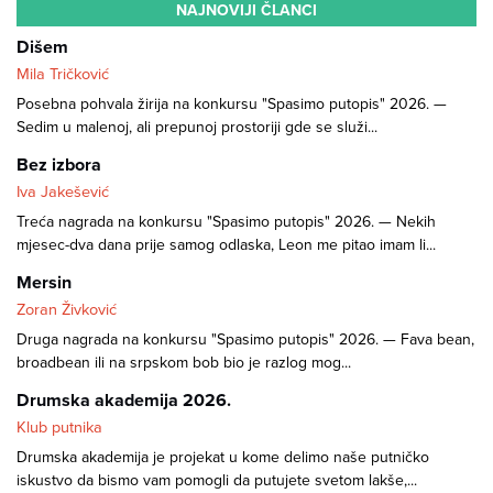
NAJNOVIJI ČLANCI
Dišem
Mila Tričković
Posebna pohvala žirija na konkursu "Spasimo putopis" 2026. —
Sedim u malenoj, ali prepunoj prostoriji gde se služi...
Bez izbora
Iva Jakešević
Treća nagrada na konkursu "Spasimo putopis" 2026. — Nekih
mjesec-dva dana prije samog odlaska, Leon me pitao imam li...
Mersin
Zoran Živković
Druga nagrada na konkursu "Spasimo putopis" 2026. — Fava bean,
broadbean ili na srpskom bob bio je razlog mog...
Drumska akademija 2026.
Klub putnika
Drumska akademija je projekat u kome delimo naše putničko
iskustvo da bismo vam pomogli da putujete svetom lakše,...