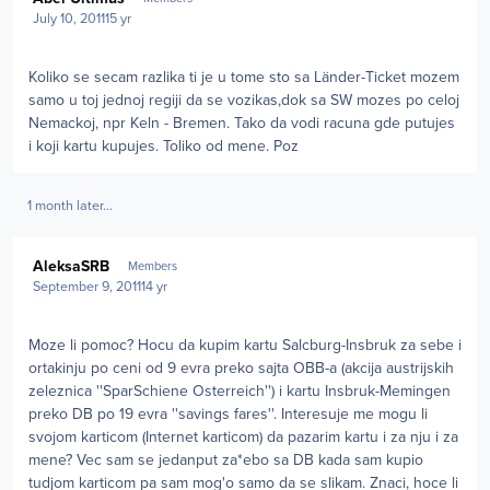
July 10, 2011
15 yr
Koliko se secam razlika ti je u tome sto sa Länder-Ticket mozem
samo u toj jednoj regiji da se vozikas,dok sa SW mozes po celoj
Nemackoj, npr Keln - Bremen. Tako da vodi racuna gde putujes
i koji kartu kupujes. Toliko od mene. Poz
1 month later...
Author stats
AleksaSRB
Members
September 9, 2011
14 yr
Moze li pomoc? Hocu da kupim kartu Salcburg-Insbruk za sebe i
ortakinju po ceni od 9 evra preko sajta OBB-a (akcija austrijskih
zeleznica ''SparSchiene Osterreich'') i kartu Insbruk-Memingen
preko DB po 19 evra ''savings fares''. Interesuje me mogu li
svojom karticom (Internet karticom) da pazarim kartu i za nju i za
mene? Vec sam se jedanput za*ebo sa DB kada sam kupio
tudjom karticom pa sam mog'o samo da se slikam. Znaci, hoce li