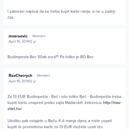
I zaboravi napisat da se treba kupit karte ranije, a ne u zadnji
čas.
Author stats
mveruovic
Members
April 16, 2014
12 yr
Budimpesta Bec 50ak evra?? Pa toliko je BG Bec
Author stats
RaxCherrych
Members
April 16, 2014
12 yr
Za 13 EUR Budimpešta - Beč i isto toliko Beč - Budimpešta treba
kupiti kartu unapred preko sajta Mađarskih železnica:
http://mav-
start.hu/
Ukoliko pak ostajete u Beču 4 ili manje dana, a niste uspeli
kupiti te promotivne karte za 13 EUR možete uzeti tzv.