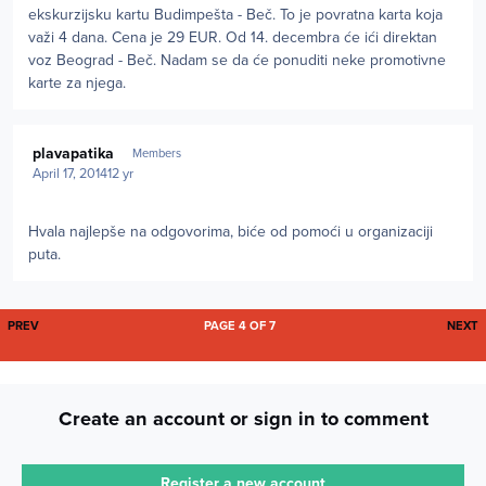
ekskurzijsku kartu Budimpešta - Beč. To je povratna karta koja
važi 4 dana. Cena je 29 EUR. Od 14. decembra će ići direktan
voz Beograd - Beč. Nadam se da će ponuditi neke promotivne
karte za njega.
Author stats
plavapatika
Members
April 17, 2014
12 yr
Hvala najlepše na odgovorima, biće od pomoći u organizaciji
puta.
FIRST PAGE
L
PREV
PAGE 4 OF 7
NEXT
Create an account or sign in to comment
Register a new account