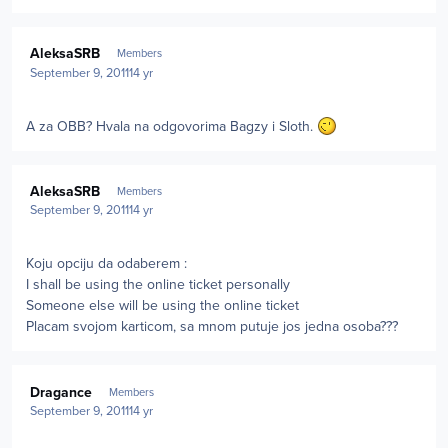
Author stats
AleksaSRB
Members
September 9, 2011
14 yr
A za OBB? Hvala na odgovorima Bagzy i Sloth.
Author stats
AleksaSRB
Members
September 9, 2011
14 yr
Koju opciju da odaberem :
I shall be using the online ticket personally
Someone else will be using the online ticket
Placam svojom karticom, sa mnom putuje jos jedna osoba???
Author stats
Dragance
Members
September 9, 2011
14 yr