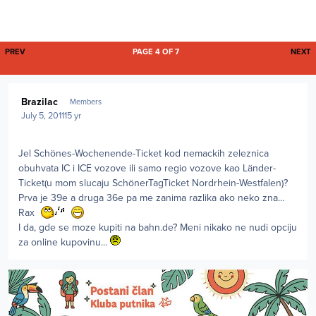
FIRST PAGE
L
PREV
PAGE 4 OF 7
NEXT
Author stats
Brazilac
Members
July 5, 2011
15 yr
Jel Schönes-Wochenende-Ticket kod nemackih zeleznica
obuhvata IC i ICE vozove ili samo regio vozove kao Länder-
Ticket(u mom slucaju SchönerTagTicket Nordrhein-Westfalen)?
Prva je 39e a druga 36e pa me zanima razlika ako neko zna...
Rax
I da, gde se moze kupiti na bahn.de? Meni nikako ne nudi opciju
za online kupovinu...