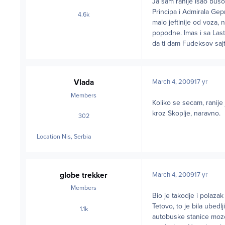
Ja sam ranije isao buso
Principa i Admirala Gep
4.6k
posts
malo jeftinije od voza, 
popodne. Imas i sa Las
da ti dam Fudeksov sajt,
Vlada
March 4, 2009
17 yr
Members
Koliko se secam, ranije
kroz Skoplje, naravno.
302
posts
Location
Nis, Serbia
globe trekker
March 4, 2009
17 yr
Members
Bio je takodje i polaza
Tetovo, to je bila ubed
1.1k
posts
autobuske stanice moze