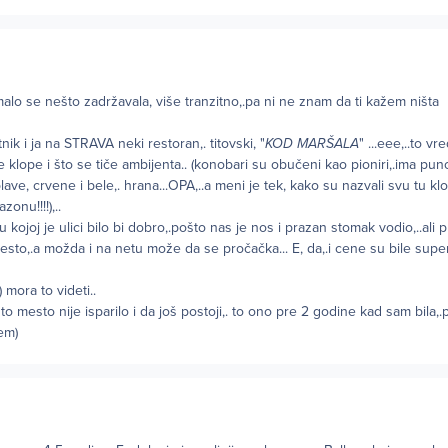
malo se nešto zadržavala, više tranzitno,.pa ni ne znam da ti kažem ništa
tnik i ja na STRAVA neki restoran,. titovski, "
KOD MARŠALA
" ...eee,..to vr
iče klope i što se tiče ambijenta.. (konobari su obučeni kao pioniri,.ima pun
ve, crvene i bele,. hrana...OPA,..a meni je tek, kako su nazvali svu tu klopu
onu!!!!),..
 kojoj je ulici bilo bi dobro,.pošto nas je nos i prazan stomak vodio,..ali 
mesto,.a možda i na netu može da se pročačka... E, da,.i cene su bile sup
)) mora to videti..
 mesto nije isparilo i da još postoji,. to ono pre 2 godine kad sam bila,.
em)