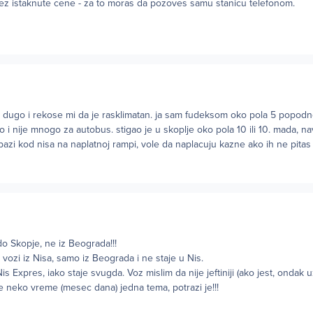
bez istaknute cene - za to moras da pozoves samu stanicu telefonom.
sto dugo i rekose mi da je rasklimatan. ja sam fudeksom oko pola 5 popodn
to i nije mnogo za autobus. stigao je u skoplje oko pola 10 ili 10. mada, na
zi kod nisa na naplatnoj rampi, vole da naplacuju kazne ako ih ne pitas
do Skopje, ne iz Beograda!!!
ozi iz Nisa, samo iz Beograda i ne staje u Nis.
Nis Expres, iako staje svugda. Voz mislim da nije jeftiniji (ako jest, ondak 
re neko vreme (mesec dana) jedna tema, potrazi je!!!