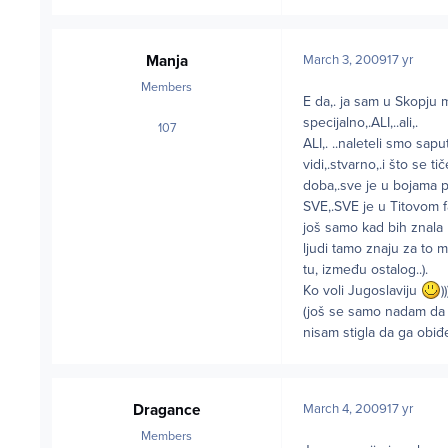
Manja
March 3, 2009
17 yr
Members
E da,. ja sam u Skopju 
specijalno,.ALI,..ali,.
107
posts
ALI,. ..naleteli smo sapu
vidi,.stvarno,.i što se t
doba,.sve je u bojama pla
SVE,.SVE je u Titovom faz
još samo kad bih znala u
ljudi tamo znaju za to 
tu, između ostalog..).
Ko voli Jugoslaviju
)
(još se samo nadam da to
nisam stigla da ga obiđ
Dragance
March 4, 2009
17 yr
Members