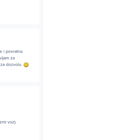
e i povratna
vijam za
 za dozvolu.
uzmi voz).