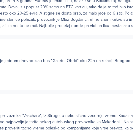
m, pre 4-5 godina. Fudeks je imao liniju, nalaze se u Balkanskoj, na uglu 
rata. Davali su popust 20% samo na ETC karticu, tako da je to tad bilo ist
nesto oko 20-25 evra. A stigne se dosta brzo, za malo jace od 6 sati. Pola
tine stanice polazak, prevoznik je Mlaz Bogdanci, ali ne znam kakve su 
 ali im nesto ne radi. Najbolje prosetaj donde pa vidi na licu mesta, ako 
 je jednom dnevno isao bus "Galeb - Ohrid" oko 22h na relaciji Beograd - 
k prevoznika "Vakchare", iz Struge, u neko slicno vecernje vreme. Kada s
ljivo najpovoljnija tarifa nekog autobuskog prevoznika ka Makedoniji. Na 
s proveriti tacno vreme polaska po kompanijama koje vrse prevoz, ka 