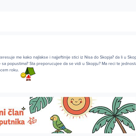
eresuje me kako najlakse i najjeftinije stici iz Nisa do Skopja? da li u Sko
 sa popustima? Sta preporucujee da se vidi u Skopju? Ma reci te jednos
racem roku.