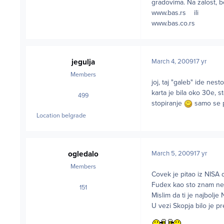
gradovima. Na zalost, 
www.bas.rs ili
www.bas.co.rs
jegulja
March 4, 2009
17 yr
Members
joj, taj "galeb" ide ne
karta je bila oko 30e, s
499
posts
stopiranje
samo se pa
Location
belgrade
ogledalo
March 5, 2009
17 yr
Members
Covek je pitao iz NISA 
Fudex kao sto znam ne v
151
posts
Mislim da ti je najbolje 
U vezi Skopja bilo je p