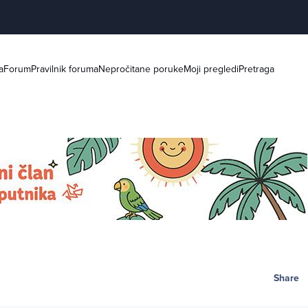
a
Forum
Pravilnik foruma
Nepročitane poruke
Moji pregledi
Pretraga
Share