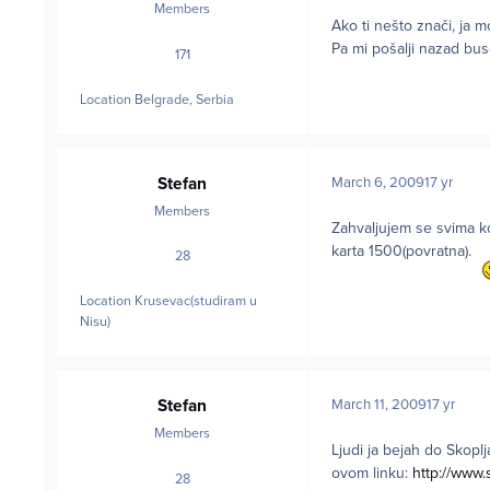
Members
Ako ti nešto znači, ja 
Pa mi pošalji nazad bus
171
posts
Location
Belgrade, Serbia
Stefan
March 6, 2009
17 yr
Members
Zahvaljujem se svima k
karta 1500(povratna).
28
posts
Location
Krusevac(studiram u
Nisu)
Stefan
March 11, 2009
17 yr
Members
Ljudi ja bejah do Skopl
ovom linku:
http://www.
28
posts