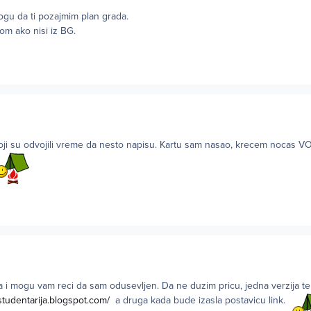
mogu da ti pozajmim plan grada.
om ako nisi iz BG.
oji su odvojili vreme da nesto napisu. Kartu sam nasao, krecem nocas 
ja i mogu vam reci da sam odusevljen. Da ne duzim pricu, jedna verzija te
studentarija.blogspot.com/
a druga kada bude izasla postavicu link.