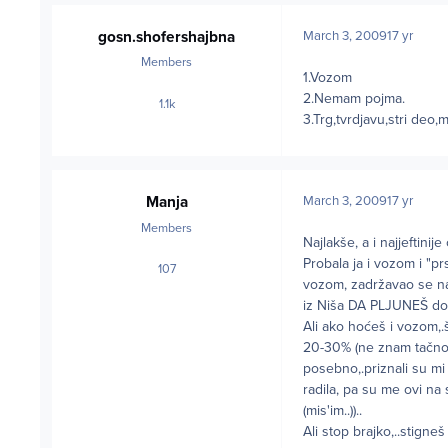
gosn.shofershajbna
March 3, 2009
17 yr
Members
1.Vozom
2.Nemam pojma.
1.1k
posts
3.Trg,tvrdjavu,stri deo
Manja
March 3, 2009
17 yr
Members
Najlakše, a i najjeftinij
Probala ja i vozom i "p
107
posts
vozom, zadržavao se na g
iz Niša DA PLJUNEŠ do 
Ali ako hoćeš i vozom,.š
20-30% (ne znam tačno)
posebno,.priznali su mi
radila, pa su me ovi na s
(mis'im..))..
Ali stop brajko,..stigneš