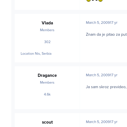
Vlada
March 5, 2009
17 yr
Members
Znam da je pitao za put
302
posts
Location
Nis, Serbia
Dragance
March 5, 2009
17 yr
Members
Ja sam skroz prevideo, 
4.6k
posts
scout
March 5, 2009
17 yr