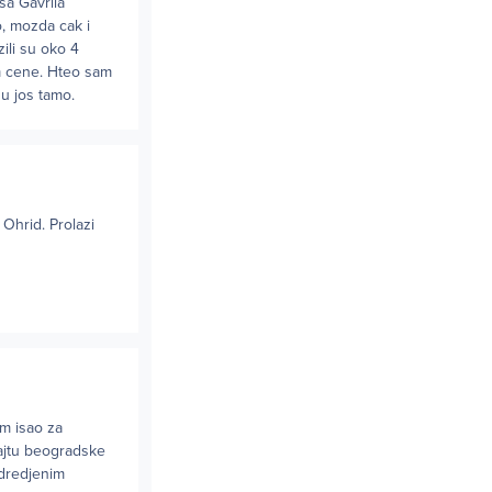
sa Gavrila
o, mozda cak i
zili su oko 4
im cene. Hteo sam
su jos tamo.
Ohrid. Prolazi
am isao za
sajtu beogradske
odredjenim