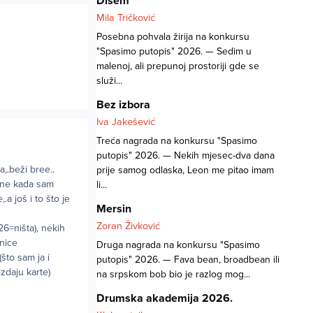
Dišem
Mila Tričković
Posebna pohvala žirija na konkursu
"Spasimo putopis" 2026. — Sedim u
malenoj, ali prepunoj prostoriji gde se
služi...
Bez izbora
Iva Jakešević
Treća nagrada na konkursu "Spasimo
putopis" 2026. — Nekih mjesec-dva dana
a,.beži bree..
prije samog odlaska, Leon me pitao imam
dine kada sam
li...
a još i to što je
Mersin
Zoran Živković
26=ništa), nekih
nice
Druga nagrada na konkursu "Spasimo
što sam ja i
putopis" 2026. — Fava bean, broadbean ili
izdaju karte)
na srpskom bob bio je razlog mog...
Drumska akademija 2026.