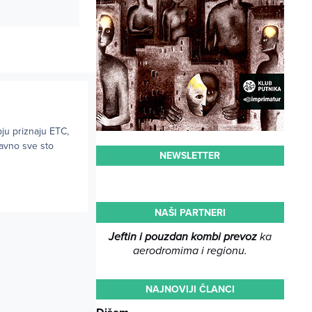
pju priznaju ETC,
tavno sve sto
NEWSLETTER
NAŠI PARTNERI
Jeftin i pouzdan kombi prevoz
ka
aerodromima i regionu.
NAJNOVIJI ČLANCI