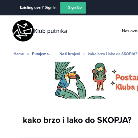
Skip to content
Existing user? Sign In
Sign Up
Klub putnika
Naslovn
Home
Putujemo...
Naši krajevi
kako brzo i lako do SKOPJA?
kako brzo i lako do SKOPJA?