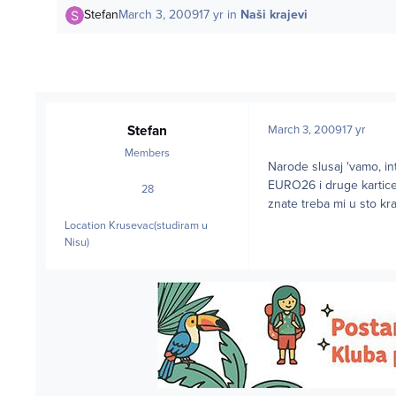
Stefan
March 3, 2009
17 yr
in
Naši krajevi
Stefan
March 3, 2009
17 yr
Members
Narode slusaj 'vamo, int
EURO26 i druge kartice
28
posts
znate treba mi u sto k
Location
Krusevac(studiram u
Nisu)