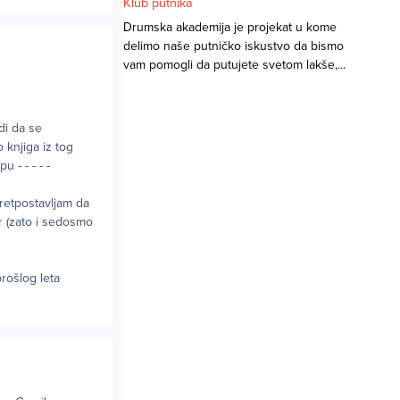
Klub putnika
Drumska akademija je projekat u kome
delimo naše putničko iskustvo da bismo
vam pomogli da putujete svetom lakše,...
edi da se
o knjiga iz tog
 - - - - -
pretpostavljam da
er (zato i sedosmo
prošlog leta