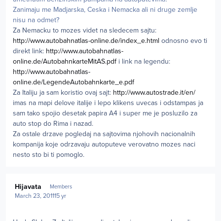
Zanimaju me Madjarska, Ceska i Nemacka ali ni druge zemlje
nisu na odmet?
Za Nemacku to mozes videt na sledecem sajtu:
http://www.autobahnatlas-online.de/index_e.html
odnosno evo ti
direkt link:
http://www.autobahnatlas-
online.de/AutobahnkarteMitAS.pdf
i link na legendu:
http://www.autobahnatlas-
online.de/LegendeAutobahnkarte_e.pdf
Za Italiju ja sam koristio ovaj sajt:
http://www.autostrade.it/en/
imas na mapi delove italije i lepo klikens uvecas i odstampas ja
sam tako spojio desetak papira A4 i super me je posluzilo za
auto stop do Rima i nazad.
Za ostale drzave pogledaj na sajtovima njohovih nacionalnih
kompanija koje odrzavaju autoputeve verovatno mozes naci
nesto sto bi ti pomoglo.
Author stats
Hijavata
Members
March 23, 2011
15 yr