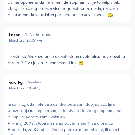
da me opomenu da ne smem da stopiram, ali je to valjda bilo
zbog granicnog prelaza vise nego autoputa. mada, na kraju,
pustise me da se udaljim par metara i nastavim svoje.
Author stats
Lazar
Administrators
March 23, 2009
17 yr
Zašto su Markove priče sa autostopa uvek toliko neverovatno
bizarne? Ova je k'o iz američkog filma
Author stats
vuk_kg
Members
March 27, 2009
17 yr
ja sam izgleda neki baksuz. dva puta sam dobijao ozbiljna
upozorenja (uz legitimisanje i te stvari) i to zbog stopiranja na
pumpi, a jednom sam i kažnjen.
Prvi maj 2008, stopiram na autoputu iznad Niša u pravcu
Beograda, za Suboticu. Dodje patrola, ni pet ni šest, ili da mi