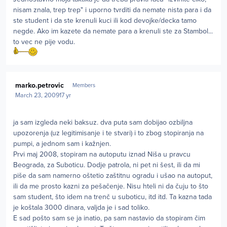
nisam znala, trep trep" i uporno tvrditi da nemate nista para i da
ste student i da ste krenuli kuci ili kod devojke/decka tamo
negde. Ako im kazete da nemate para a krenuli ste za Stambol...
to vec ne pije vodu.
Author stats
marko.petrovic
Members
March 23, 2009
17 yr
ja sam izgleda neki baksuz. dva puta sam dobijao ozbiljna
upozorenja (uz legitimisanje i te stvari) i to zbog stopiranja na
pumpi, a jednom sam i kažnjen.
Prvi maj 2008, stopiram na autoputu iznad Niša u pravcu
Beograda, za Suboticu. Dodje patrola, ni pet ni šest, ili da mi
piše da sam namerno oštetio zaštitnu ogradu i ušao na autoput,
ili da me prosto kazni za pešačenje. Nisu hteli ni da čuju to što
sam student, što idem na trenč u suboticu, itd itd. Ta kazna tada
je koštala 3000 dinara, valjda je i sad toliko.
E sad pošto sam se ja inatio, pa sam nastavio da stopiram čim