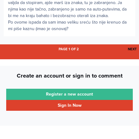
valjda da stopiram, ajde marš iza znaka, tu je zabranjeno. Ja
njima kao nije tačno, zabranjeno je samo na auto-putevima, da
bi me na kraju bahato i bezobrazno oterali iza znaka.
Po ovome ispada da sam imao veliku sreću što nije krenuo da
mi piše kaznu (imao je osnova)?
L
PAGE 1 OF 2
NEXT
Create an account or sign in to comment
Register a new account
Sign In Now