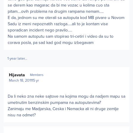
se derem kao magarac da bi me vozac u kolima cuo sta
pitam....ovih problema na drugim rampama nemam.....
E da, jednom su me oterali sa autoputa kod MB pivare u Novom
Sadu iz meni nepoznatih razloga.....ali to je kontam vise
sporadican incident nego pravilo.....
Na samom autoputu sam stopirao tri-cetiri i video da su to
corava posla, pa sad kad god mogu izbegavam
1 year later...
Author stats
Hijavata
Members
March 18, 2011
15 yr
Da li neko zna neke sajtove na kojima mogu da nadjem mapu sa
umetnutim benzinskim pumpama na autoputevima?
Zanimaju me Madjarska, Ceska i Nemacka ali ni druge zemlje
nisu na odmet?
Author stats