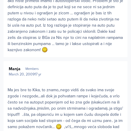
ako niste primetili imamo i autostoperski vodic. Problem je sto je
definicija auto puta da je to put koji se ne sece ni sa jednim
putem u nivou i ogradjen je zicom ... ogradjen je bas iz tih
razloga da neko nebi setao auto putem ili da neka zivotinja ne
bi usla na auto put. Iz tog razloga je stopiranje na auto putu
zabranjeno zakonom i zato su te policajci sklonili. Dakle kad
zelis da stopiras iz BGa za Nis npr to cini na naplatnim rampama
ili benzinskim pumpama ... tamo je i lakse ustopirati a i nije
kaznjivo zakonom!
Author stats
Manja
Members
March 20, 2009
17 yr
Ma jes bre to Kika, to znamo,.nego vidiš da svako ima svoje
zgode i nezgode,..ali dok ja pohvatam rampe i koječuda, a vrlo
često se na autoput popenjem od ko zna gde (skakućem na ili
sa nadvožnjaka..(mislim, po onim strminama i ogradama)..ja stigo'
triput!!! ..šta, pa objasniću im u kojem sam čudu dospela dotle i
koja sam socijala kad stopiram - od čega da mi uzmu pare.. ja im
samo pokažem novčanik...
,.vi'š,..mnogo veća sloboda kad