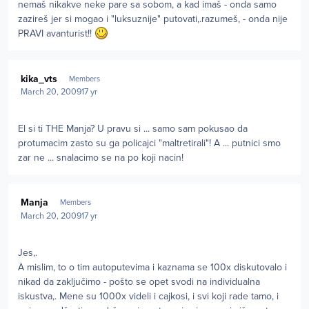
nemaš nikakve neke pare sa sobom, a kad imaš - onda samo
zazireš jer si mogao i "luksuznije" putovati,.razumeš, - onda nije
PRAVI avanturist!!
Author stats
kika_vts
Members
March 20, 2009
17 yr
El si ti THE Manja? U pravu si ... samo sam pokusao da
protumacim zasto su ga policajci "maltretirali"! A ... putnici smo
zar ne ... snalacimo se na po koji nacin!
Author stats
Manja
Members
March 20, 2009
17 yr
Jes,.
A mislim, to o tim autoputevima i kaznama se 100x diskutovalo i
nikad da zaključimo - pošto se opet svodi na individualna
iskustva,. Mene su 1000x videli i cajkosi, i svi koji rade tamo, i