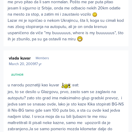
me prvo pitao da li sam normalan. Pošto me par puta pitao
jesam li
sigurno
iz Srbije, onda me odbacio nekih 20km odatle
na mesto za stop, a zatim mi i zaustavio vozilo
Lazar mi je ispričao o nekom Ukrajincu, šta li, koga su cimali kod
nas zbog stopiranja na autoputu, ali je on onda krenuo
uspaničeno da viče "my buuuuuus, where is my buuuuuus", što
ih je zbunilo, pa su ga ostavili na miru
Author stats
vlada kuvar
Members
March 20, 2009
17 yr
AUTHOR
u narodu poznatiji kao kuvar
:eat:
jes, to se desilo u Glazgovu, prvo, zasto sam se zaglavio na
autoputu? zato sto grad ima maksimalno glup gradski prevoz, i
jedva sam se snasao ovde, lako je sto kaze Kika stopirati BG-NS
ili Nis-BG tamo gde sam 100 puta bio, a sta cu ovde kad jedva
nadjem izlaz. I sreca moja da su bili ljubazni te me nisu
maltretitrali ili pisali neke kazne, samo me upozorili da je
zabranjeno.Ja se samo pomerio mozda kilometar dalje do