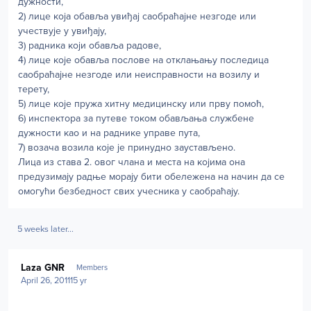
дужности,
2) лице која обавља увиђај саобраћајне незгоде или
учествује у увиђају,
3) радника који обавља радове,
4) лице које обавља послове на отклањању последица
саобраћајне незгоде или неисправности на возилу и
терету,
5) лице које пружа хитну медицинску или прву помоћ,
6) инспектора за путеве током обављања службене
дужности као и на раднике управе пута,
7) возача возила које је принудно заустављено.
Лица из става 2. овог члана и места на којима она
предузимају радње морају бити обележена на начин да се
омогући безбедност свих учесника у саобраћају.
5 weeks later...
Author stats
Laza GNR
Members
April 26, 2011
15 yr