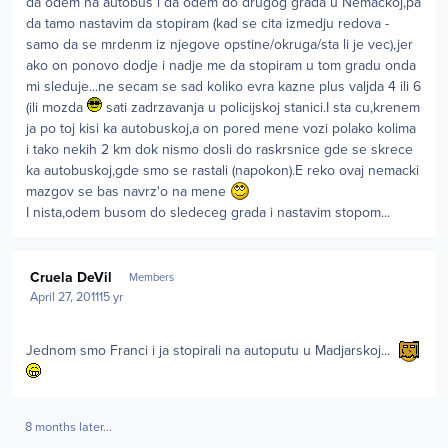
da odem na autobus i da odem do drugog grada u Nemackoj,pa
da tamo nastavim da stopiram (kad se cita izmedju redova -
samo da se mrdenm iz njegove opstine/okruga/sta li je vec),jer
ako on ponovo dodje i nadje me da stopiram u tom gradu onda
mi sleduje...ne secam se sad koliko evra kazne plus valjda 4 ili 6
(ili mozda
sati zadrzavanja u policijskoj stanici.I sta cu,krenem
ja po toj kisi ka autobuskoj,a on pored mene vozi polako kolima
i tako nekih 2 km dok nismo dosli do raskrsnice gde se skrece
ka autobuskoj,gde smo se rastali (napokon).E reko ovaj nemacki
mazgov se bas navrz'o na mene
I nista,odem busom do sledeceg grada i nastavim stopom...
Author stats
Cruela DeVil
Members
April 27, 2011
15 yr
Jednom smo Franci i ja stopirali na autoputu u Madjarskoj...
8 months later...