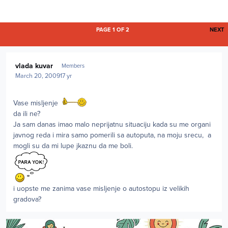
L
PAGE 1 OF 2
NEXT
Author stats
vlada kuvar
Members
March 20, 2009
17 yr
Vase misljenje
da ili ne?
Ja sam danas imao malo neprijatnu situaciju kada su me organi
javnog reda i mira samo pomerili sa autoputa, na moju srecu, a
mogli su da mi lupe jkaznu da me boli.
i uopste me zanima vase misljenje o autostopu iz velikih
gradova?