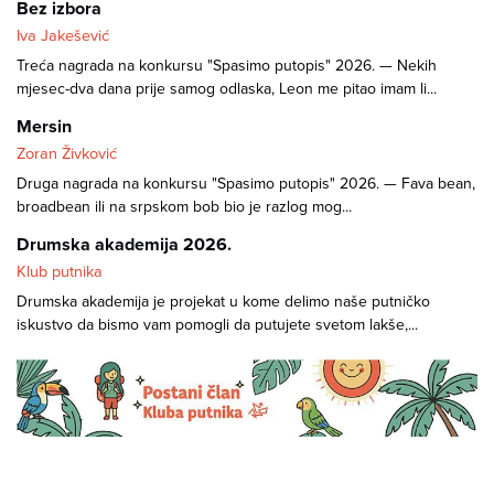
Bez izbora
Iva Jakešević
Treća nagrada na konkursu "Spasimo putopis" 2026. — Nekih
mjesec-dva dana prije samog odlaska, Leon me pitao imam li...
Mersin
Zoran Živković
Druga nagrada na konkursu "Spasimo putopis" 2026. — Fava bean,
broadbean ili na srpskom bob bio je razlog mog...
Drumska akademija 2026.
Klub putnika
Drumska akademija je projekat u kome delimo naše putničko
iskustvo da bismo vam pomogli da putujete svetom lakše,...