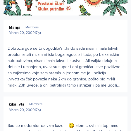
Author stats
Manja
Members
March 20, 2009
17 yr
Dobro,..a gde se to dogodilo?? ..Ja do sada nisam imala takvih
problema,..ali nisam ni išla bogznagde...ali tuda, po balkanskim
autoputevima, nisam imala takvo iskustvo,.. Ali valjda delujem
detinje i umanjeno, uvek su super i oni graničari, sve pozitivno, i
sa cajkosima koje sam sretala..a jednom me je i policija
(hrvatska) čak povezla neka 2km do granice, pošto bio mrkli
mrak, 23h uveče, a oni patrolirali tamo i stražarili pa me uočili...
Author stats
kika_vts
Members
March 20, 2009
17 yr
Sad ce moderator da vam kaze ...
Elem ... svi mi stopiramo,