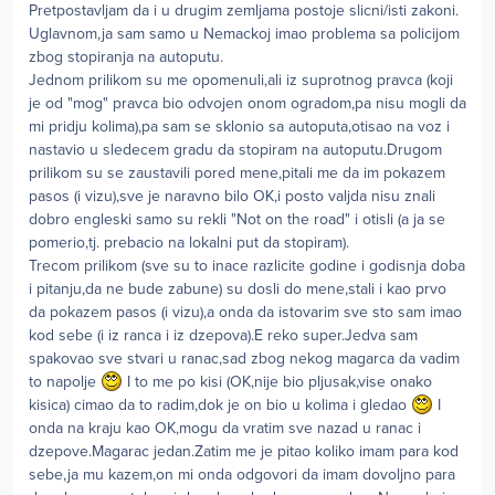
Pretpostavljam da i u drugim zemljama postoje slicni/isti zakoni.
Uglavnom,ja sam samo u Nemackoj imao problema sa policijom
zbog stopiranja na autoputu.
Jednom prilikom su me opomenuli,ali iz suprotnog pravca (koji
je od "mog" pravca bio odvojen onom ogradom,pa nisu mogli da
mi pridju kolima),pa sam se sklonio sa autoputa,otisao na voz i
nastavio u sledecem gradu da stopiram na autoputu.Drugom
prilikom su se zaustavili pored mene,pitali me da im pokazem
pasos (i vizu),sve je naravno bilo OK,i posto valjda nisu znali
dobro engleski samo su rekli "Not on the road" i otisli (a ja se
pomerio,tj. prebacio na lokalni put da stopiram).
Trecom prilikom (sve su to inace razlicite godine i godisnja doba
i pitanju,da ne bude zabune) su dosli do mene,stali i kao prvo
da pokazem pasos (i vizu),a onda da istovarim sve sto sam imao
kod sebe (i iz ranca i iz dzepova).E reko super.Jedva sam
spakovao sve stvari u ranac,sad zbog nekog magarca da vadim
to napolje
I to me po kisi (OK,nije bio pljusak,vise onako
kisica) cimao da to radim,dok je on bio u kolima i gledao
I
onda na kraju kao OK,mogu da vratim sve nazad u ranac i
dzepove.Magarac jedan.Zatim me je pitao koliko imam para kod
sebe,ja mu kazem,on mi onda odgovori da imam dovoljno para