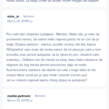
Hvala Slobo. Za Italiju znam ali ostale nisam mogao da nadjem.
Author stats
mire_zr
Members
March 25, 2011
15 yr
Pre neki dan stopiram Ljubljana - Maribor. Slabo ide, ja reko da
promenim mesto, da odem malo napred posto mi se cini da je
bolje. Dolaze panduri - marica, izvolite unutra, bla bla, kazna
150e(odma' sam znao da nema sanse da mi pisu) jer sam u tom
trenutku isao pored autoputa. Ja tu njima trc-prc, student sam,
erasmus... Odbace me do mesta za stop, kazu kako ubuduce da
stignem do tog mesta javnim prevozom, daju mi neke
fluorescentne markere da stavim na ruke i noge kako bi me
vozaci lakse uocili jer je pao mrak i pozele srecan put.
Jel su nekom napisali kaznu zbog stopa na autoputu?
Author stats
marko.petrovic
Members
March 25, 2011
15 yr