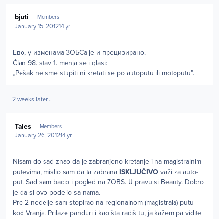
Author stats
bjuti
Members
January 15, 2012
14 yr
Ево, у изменама ЗОБСа је и прецизирано.
Član 98. stav 1. menja se i glasi:
„Pešak ne sme stupiti ni kretati se po autoputu ili motoputu”.
2 weeks later...
Author stats
Tales
Members
January 26, 2012
14 yr
Nisam do sad znao da je zabranjeno kretanje i na magistralnim
putevima, mislio sam da ta zabrana
ISKLJUČIVO
važi za auto-
put. Sad sam bacio i pogled na ZOBS. U pravu si Beauty. Dobro
je da si ovo podelio sa nama.
Pre 2 nedelje sam stopirao na regionalnom (magistrala) putu
kod Vranja. Prilaze panduri i kao šta radiš tu, ja kažem pa vidite