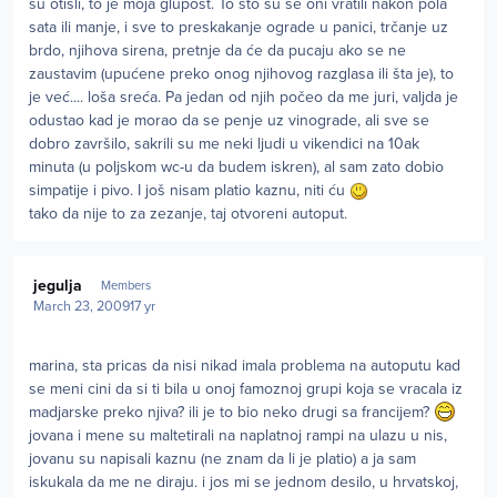
su otišli, to je moja glupost. To što su se oni vratili nakon pola
sata ili manje, i sve to preskakanje ograde u panici, trčanje uz
brdo, njihova sirena, pretnje da će da pucaju ako se ne
zaustavim (upućene preko onog njihovog razglasa ili šta je), to
je već.... loša sreća. Pa jedan od njih počeo da me juri, valjda je
odustao kad je morao da se penje uz vinograde, ali sve se
dobro završilo, sakrili su me neki ljudi u vikendici na 10ak
minuta (u poljskom wc-u da budem iskren), al sam zato dobio
simpatije i pivo. I još nisam platio kaznu, niti ću
tako da nije to za zezanje, taj otvoreni autoput.
Author stats
jegulja
Members
March 23, 2009
17 yr
marina, sta pricas da nisi nikad imala problema na autoputu kad
se meni cini da si ti bila u onoj famoznoj grupi koja se vracala iz
madjarske preko njiva? ili je to bio neko drugi sa francijem?
jovana i mene su maltetirali na naplatnoj rampi na ulazu u nis,
jovanu su napisali kaznu (ne znam da li je platio) a ja sam
iskukala da me ne diraju. i jos mi se jednom desilo, u hrvatskoj,