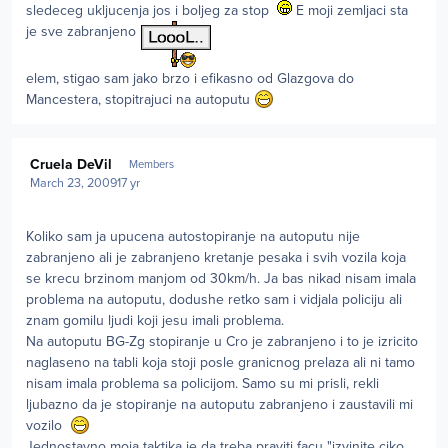
sledeceg ukljucenja jos i boljeg za stop
E moji zemljaci sta
je sve zabranjeno
elem, stigao sam jako brzo i efikasno od Glazgova do
Mancestera, stopitrajuci na autoputu
Author stats
Cruela DeVil
Members
March 23, 2009
17 yr
Koliko sam ja upucena autostopiranje na autoputu nije
zabranjeno ali je zabranjeno kretanje pesaka i svih vozila koja
se krecu brzinom manjom od 30km/h. Ja bas nikad nisam imala
problema na autoputu, dodushe retko sam i vidjala policiju ali
znam gomilu ljudi koji jesu imali problema.
Na autoputu BG-Zg stopiranje u Cro je zabranjeno i to je izricito
naglaseno na tabli koja stoji posle granicnog prelaza ali ni tamo
nisam imala problema sa policijom. Samo su mi prisli, rekli
ljubazno da je stopiranje na autoputu zabranjeno i zaustavili mi
vozilo
Jednostavno moja taktika je da treba praviti facu "izvinite ciko,