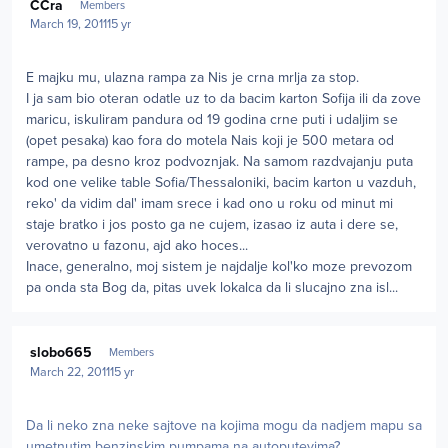
CCra
Members
March 19, 2011
15 yr
E majku mu, ulazna rampa za Nis je crna mrlja za stop.
I ja sam bio oteran odatle uz to da bacim karton Sofija ili da zove
maricu, iskuliram pandura od 19 godina crne puti i udaljim se
(opet pesaka) kao fora do motela Nais koji je 500 metara od
rampe, pa desno kroz podvoznjak. Na samom razdvajanju puta
kod one velike table Sofia/Thessaloniki, bacim karton u vazduh,
reko' da vidim dal' imam srece i kad ono u roku od minut mi
staje bratko i jos posto ga ne cujem, izasao iz auta i dere se,
verovatno u fazonu, ajd ako hoces...
Inace, generalno, moj sistem je najdalje kol'ko moze prevozom
pa onda sta Bog da, pitas uvek lokalca da li slucajno zna isl...
Author stats
slobo665
Members
March 22, 2011
15 yr
Da li neko zna neke sajtove na kojima mogu da nadjem mapu sa
umetnutim benzinskim pumpama na autoputevima?