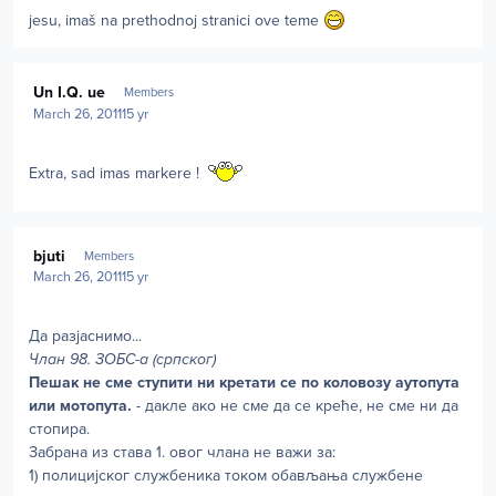
jesu, imaš na prethodnoj stranici ove teme
Author stats
Un I.Q. ue
Members
March 26, 2011
15 yr
Extra, sad imas markere !
Author stats
bjuti
Members
March 26, 2011
15 yr
Да разјаснимо...
Члан 98. ЗОБС-а (српског)
Пешак не сме ступити ни кретати се по коловозу аутопута
или мотопута.
- дакле ако не сме да се креће, не сме ни да
стопира.
Забрана из става 1. овог члана не важи за:
1) полицијског службеника током обављања службене