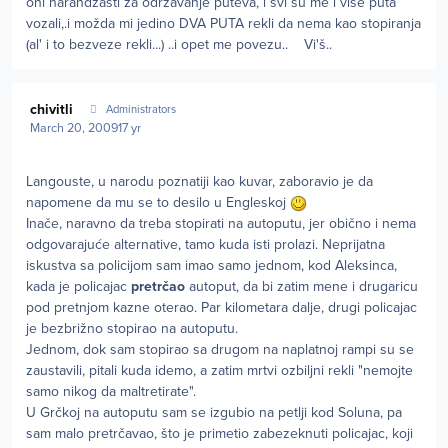
oni narandžasti za održavanje puteva, i svi su me i više puta
vozali,.i možda mi jedino DVA PUTA rekli da nema kao stopiranja
(al' i to bezveze rekli...) ..i opet me povezu.. Vi'š..
Author stats
chivitli
Administrators
March 20, 2009
17 yr
Langouste, u narodu poznatiji kao kuvar, zaboravio je da
napomene da mu se to desilo u Engleskoj
Inače, naravno da treba stopirati na autoputu, jer obično i nema
odgovarajuće alternative, tamo kuda isti prolazi. Neprijatna
iskustva sa policijom sam imao samo jednom, kod Aleksinca,
kada je policajac
pretrčao
autoput, da bi zatim mene i drugaricu
pod pretnjom kazne oterao. Par kilometara dalje, drugi policajac
je bezbrižno stopirao na autoputu.
Jednom, dok sam stopirao sa drugom na naplatnoj rampi su se
zaustavili, pitali kuda idemo, a zatim mrtvi ozbiljni rekli "nemojte
samo nikog da maltretirate".
U Grčkoj na autoputu sam se izgubio na petlji kod Soluna, pa
sam malo pretrčavao, što je primetio zabezeknuti policajac, koji