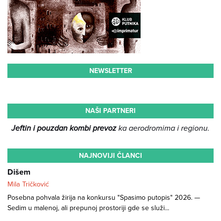
NEWSLETTER
NAŠI PARTNERI
Jeftin i pouzdan kombi prevoz
ka aerodromima i regionu.
NAJNOVIJI ČLANCI
Dišem
Mila Tričković
Posebna pohvala žirija na konkursu "Spasimo putopis" 2026. —
Sedim u malenoj, ali prepunoj prostoriji gde se služi...