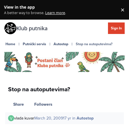
Skip to content
View in the app
×
Di
A better way to browse.
Learn more
.
Klub putnika
Sign In
Home
Putnički servis
Autostop
Stop na autoputevima?
Stop na autoputevima?
Share
Followers
vlada kuvar
March 20, 2009
17 yr
in
Autostop