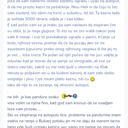
piše da sam namerno oštetio zaštitnu ogradu i ušao na autoput,
ili da me prosto kazni za pešačenje. Nisu hteli ni da čuju to što
sam student, što idem na trenč u suboticu, itd itd. Ta kazna tada
je koštala 3000 dinara, valjda je i sad toliko.
E sad pošto sam se ja inatio, pa sam nastavio da stopiram čim
su otišli, to je moja glupost. To što su se oni vratili nakon pola
sata ili manje, i sve to preskakanje ograde u panici, trčanje uz
brdo, njihova sirena, pretnje da će da pucaju ako se ne
zaustavim (upućene preko onog njihovog razglasa ili šta je), to
je već.... loša sreća. Pa jedan od njih počeo da me juri, valjda je
odustao kad je morao da se penje uz vinograde, ali sve se
dobro završilo, sakrili su me neki ljudi u vikendici na 10ak
minuta (u poljskom wc-u da budem iskren), al sam zato dobio
simpatije i pivo. I još nisam platio kaznu, niti ću
tako da nije to za zezanje, taj otvoreni autoput.
.
ne bih ja bas pandure ovako
vise volim sa njima fino, kad god sam krenuo da se svadjam
lose sam prosao.....
Sto se stopiranja na autoputu tice, probleme sa pandurima imam
stalno na rampi u Bubanj potoku jer mi ne daju da stanem tacno
tamo gde ljudi uzimaju kartice vec samo iza rampe pa moram da