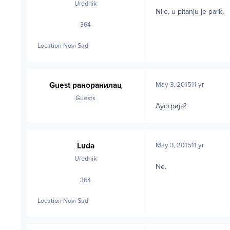
Urednik
Nije, u pitanju je park.
364
posts
Location
Novi Sad
Guest раноранилац
May 3, 2015
11 yr
Guests
Аустрија?
Luda
May 3, 2015
11 yr
Urednik
Ne.
364
posts
Location
Novi Sad