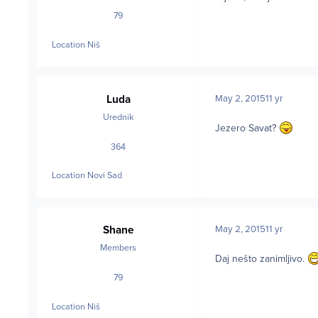
79
posts
Location
Niš
Luda
May 2, 2015
11 yr
Urednik
Jezero Savat?
364
posts
Location
Novi Sad
Shane
May 2, 2015
11 yr
Members
Daj nešto zanimljivo.
79
posts
Location
Niš