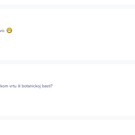
ivo.
om vrtu ili botanickoj basti?