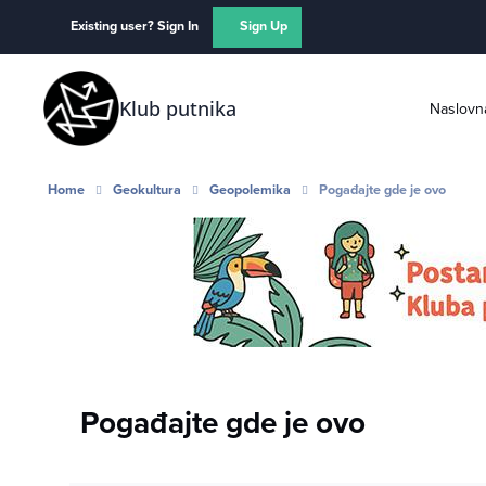
Skip to content
Existing user? Sign In
Sign Up
Klub putnika
Naslovn
Home
Geokultura
Geopolemika
Pogađajte gde je ovo
Pogađajte gde je ovo