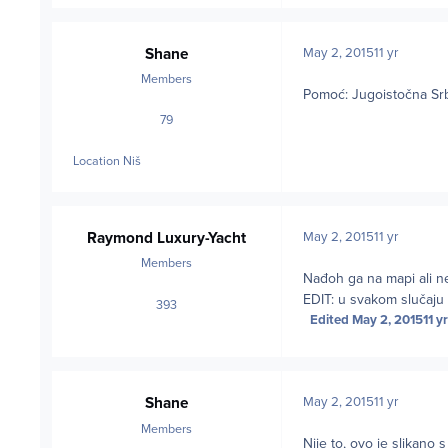
Shane
May 2, 2015
11 yr
Members
Pomoć: Jugoistočna Sr
79
posts
Location
Niš
Raymond Luxury-Yacht
May 2, 2015
11 yr
Members
Nađoh ga na mapi ali ne
EDIT: u svakom slučaju
393
posts
Edited
May 2, 2015
11 yr
Shane
May 2, 2015
11 yr
Members
Nije to, ovo je slikano s