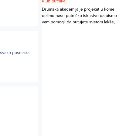
Klub putnika
Drumska akademija je projekat u kome
delimo naše putničko iskustvo da bismo
vam pomogli da putujete svetom lakše,...
li svako posmatra