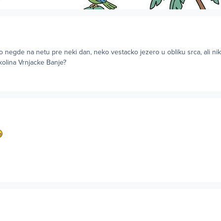
 negde na netu pre neki dan, neko vestacko jezero u obliku srca, ali ni
kolina Vrnjacke Banje?