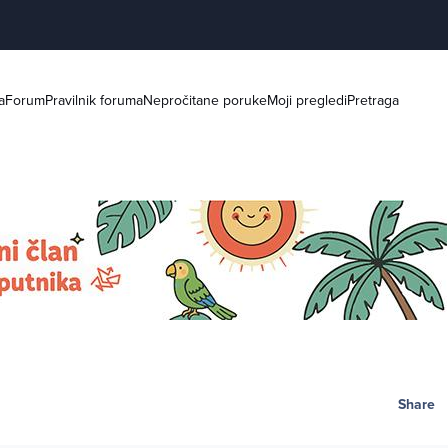
a
Forum
Pravilnik foruma
Nepročitane poruke
Moji pregledi
Pretraga
Share