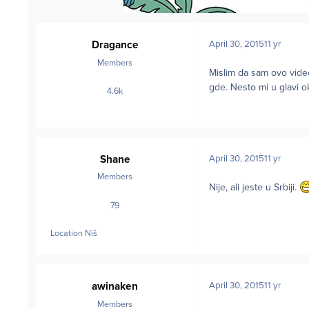
Dragance
April 30, 2015
11 yr
Members
Mislim da sam ovo video
gde. Nesto mi u glavi o
4.6k
posts
Shane
April 30, 2015
11 yr
Members
Nije, ali jeste u Srbiji.
79
posts
Location
Niš
awinaken
April 30, 2015
11 yr
Members