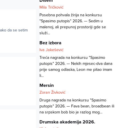
Dišem
Mila Tričković
Posebna pohvala žirija na konkursu
"Spasimo putopis" 2026. — Sedim u
malenoj, ali prepunoj prostoriji gde se
kako da se setim
služi...
Bez izbora
Iva Jakešević
Treća nagrada na konkursu "Spasimo
putopis" 2026. — Nekih mjesec-dva dana
prije samog odlaska, Leon me pitao imam
li...
Mersin
Zoran Živković
Druga nagrada na konkursu "Spasimo
putopis" 2026. — Fava bean, broadbean ili
na srpskom bob bio je razlog mog...
Drumska akademija 2026.