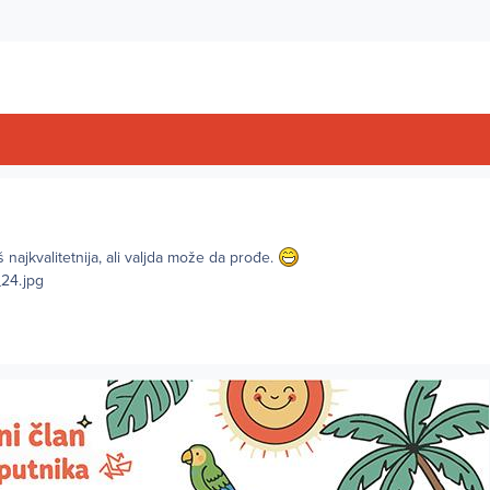
 najkvalitetnija, ali valjda može da prođe.