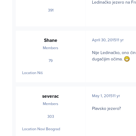
Ledinačko jezero na Fr
391
posts
Shane
April 30, 2015
11 yr
Members
Nije Ledinačko, ono čini
dugačijim očima.
79
posts
Location
Niš
severac
May 1, 2015
11 yr
Members
Plavsko jezero?
303
posts
Location
Novi Beograd