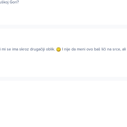
uškoj Gori?
 mi se ima skroz drugačiji oblik.
I nije da meni ovo baš liči na srce, a