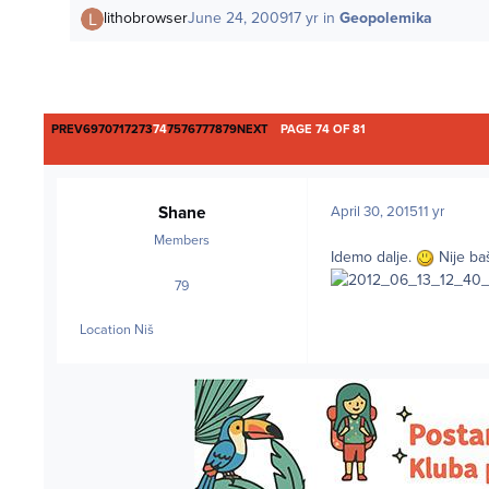
lithobrowser
June 24, 2009
17 yr
in
Geopolemika
FIRST PAGE
LAST PAGE
PREV
69
70
71
72
73
74
75
76
77
78
79
NEXT
PAGE 74 OF 81
Shane
April 30, 2015
11 yr
Members
Idemo dalje.
Nije baš
79
posts
Location
Niš