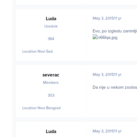
Luda
May 3, 2015
11 yr
Urednik
Evo, po izgledu zanimlj
364
posts
Location
Novi Sad
severac
May 3, 2015
11 yr
Members
Da nije u nekom zoolosk
303
posts
Location
Novi Beograd
Luda
May 3, 2015
11 yr