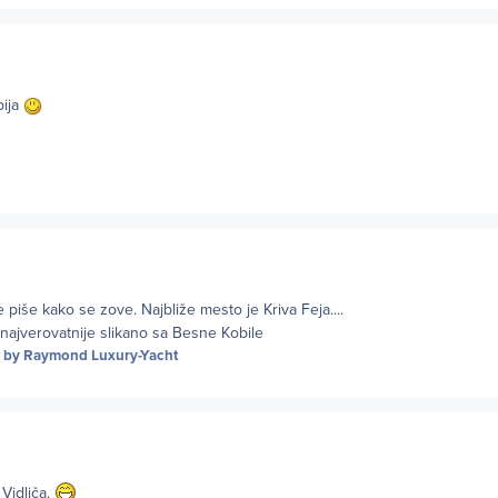
bija
 piše kako se zove. Najbliže mesto je Kriva Feja....
 najverovatnije slikano sa Besne Kobile
by Raymond Luxury-Yacht
 Vidliča.