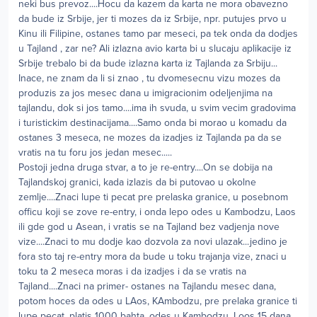
neki bus prevoz....Hocu da kazem da karta ne mora obavezno
da bude iz Srbije, jer ti mozes da iz Srbije, npr. putujes prvo u
Kinu ili Filipine, ostanes tamo par meseci, pa tek onda da dodjes
u Tajland , zar ne? Ali izlazna avio karta bi u slucaju aplikacije iz
Srbije trebalo bi da bude izlazna karta iz Tajlanda za Srbiju...
Inace, ne znam da li si znao , tu dvomesecnu vizu mozes da
produzis za jos mesec dana u imigracionim odeljenjima na
tajlandu, dok si jos tamo....ima ih svuda, u svim vecim gradovima
i turistickim destinacijama....Samo onda bi morao u komadu da
ostanes 3 meseca, ne mozes da izadjes iz Tajlanda pa da se
vratis na tu foru jos jedan mesec.....
Postoji jedna druga stvar, a to je re-entry....On se dobija na
Tajlandskoj granici, kada izlazis da bi putovao u okolne
zemlje....Znaci lupe ti pecat pre prelaska granice, u posebnom
officu koji se zove re-entry, i onda lepo odes u Kambodzu, Laos
ili gde god u Asean, i vratis se na Tajland bez vadjenja nove
vize....Znaci to mu dodje kao dozvola za novi ulazak...jedino je
fora sto taj re-entry mora da bude u toku trajanja vize, znaci u
toku ta 2 meseca moras i da izadjes i da se vratis na
Tajland....Znaci na primer- ostanes na Tajlandu mesec dana,
potom hoces da odes u LAos, KAmbodzu, pre prelaka granice ti
lupe pecat, platis 1000 bahta, odes u Kambodzu, Loos 15 dana,