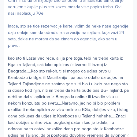
Cini mi se da bi najbolje bilo da odem u ambasadu tamo, ali je
verujem skuplje plus sto kazes mozda vise papira treba. Ovi
nasi naplacuju 70e
Inace, sto se tice rezervacije karte, vidim da neke nase agencije
daju onlajn sam da odradis rezervaciju na sajtum, koja vazi 24
sata, dakle ne moram da se cimam do agencije, ako sam u
pravu.
kao sto ti Lazar vec rece, a i ja pre toga, tebi ne treba karta iz
Bga za Tajland, cak iako apliciras ( stvarno ili lazno) iz
Beograda.....Kao sto rekoh, ti si mogao da udjes prvo u
Kambodzu iz Bga, ili Mauritaniju , pa posle odatle da udjes na
Tajland..Tajlandjene ne zanima gde si ti bio i ulazio pre nego sto
si dosao kod njih, niti im treba da karta bude bas BG- Tajland, pa
nebitno dal si aplicirao iz Beograda online ili izvadio vizu u
nekom konzulatu po svetu....Naravno, jedino bi bio problem
ukoliko ti neko aplicira za vizu online u BGu, dobijes vizu, i istog
dana pokusas da udjes iz Kambodze u Tajland hehehe.....Znaci
kad dobijes online vizu, pogledaj datum kad je izdata, i u
odnosu na to ostavi nekoliko dana pre nego sto iz Kambodze
udjes na Tajland, da bi postojalo dovoljno vremena da avionom (