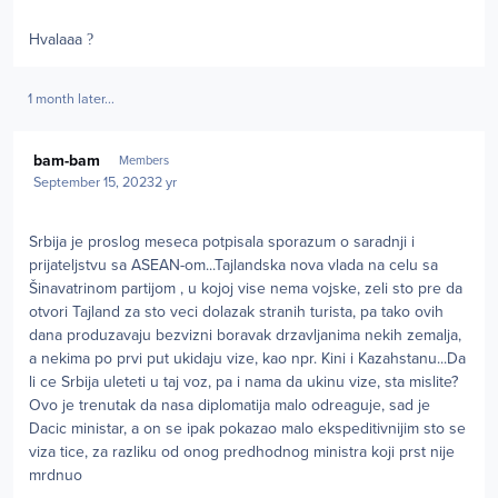
Hvalaaa
?
1 month later...
Author stats
bam-bam
Members
September 15, 2023
2 yr
Srbija je proslog meseca potpisala sporazum o saradnji i
prijateljstvu sa ASEAN-om...Tajlandska nova vlada na celu sa
Šinavatrinom partijom , u kojoj vise nema vojske, zeli sto pre da
otvori Tajland za sto veci dolazak stranih turista, pa tako ovih
dana produzavaju bezvizni boravak drzavljanima nekih zemalja,
a nekima po prvi put ukidaju vize, kao npr. Kini i Kazahstanu...Da
li ce Srbija uleteti u taj voz, pa i nama da ukinu vize, sta mislite?
Ovo je trenutak da nasa diplomatija malo odreaguje, sad je
Dacic ministar, a on se ipak pokazao malo ekspeditivnijim sto se
viza tice, za razliku od onog predhodnog ministra koji prst nije
mrdnuo