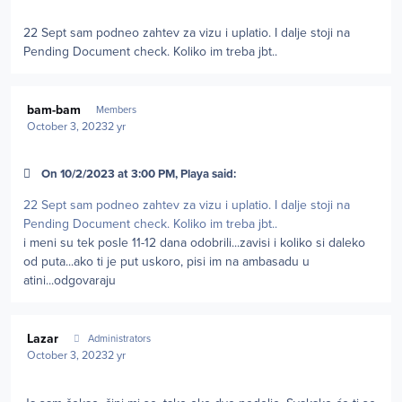
22 Sept sam podneo zahtev za vizu i uplatio. I dalje stoji na
Pending Document check. Koliko im treba jbt..
Author stats
bam-bam
Members
October 3, 2023
2 yr
On 10/2/2023 at 3:00 PM, Playa said:
22 Sept sam podneo zahtev za vizu i uplatio. I dalje stoji na
Pending Document check. Koliko im treba jbt..
i meni su tek posle 11-12 dana odobrili...zavisi i koliko si daleko
od puta...ako ti je put uskoro, pisi im na ambasadu u
atini...odgovaraju
Author stats
Lazar
Administrators
October 3, 2023
2 yr