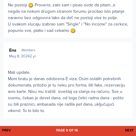
Ne postoji
Proverio, zato sam i pisao ovde da pitam...a
negde na nekom drugom stranom forumu procitao isto pitanje
naravno bez odgovora tako da def. ne postoji vise to polje.
U svakom slucaju izabrao sam "Single" i "No income" za cerkice,
popunio sve, platio i sad cekamo
Author stats
Ena
Members
May 8, 2024
2 yr
Mali update.
Mom bratu je danas odobrena E viza. Osim ostalih potrebnih
dokumenata, priložio je tu neku pro forma, iliti fake, rezervaciju
avio karte. Nisu mu tražiili izveštaj sa stanja na računu. Sve u
svemu, čekao je devet dana, od toga četiri radna dana - pošto
su bili praznici, ambasada nije radila pet dana, uključujući
vikend. To bi bilo to.
FIRST PAGE
L
PREV
PAGE 9 OF 16
NEXT