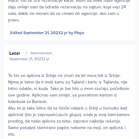
Inace, sto se tice rezervacije karte, vidim da neke nase agencije
daju onlajn sam da odradis rezervaciju na sajtum, koja vazi 24
sata, dakle ne moram da se cimam do agencije, ako sam u
pravu.
Edited
September 21, 2023
2 yr
by Playa
Author stats
Lazar
Administrators
September 21, 2023
2 yr
To što se aplicira iz Srbije ne znači da let mora biti iz Srbije.
Njima je bitno da ti imaš kartu za Tajland i kartu iz Tajlanda, nije
bitno odakle, ni kuda. Tako je bar bilo u mom slučaju, početkom
ove godine. Aplicirao sam onlajn, sa povratnom kartom iz
Istanbula za Bankok.
Ako im je tako bitno da se fizički nalaziš u Srbiji u trenutku kad
apliciraš (što je zaprepašćujuće glupo), onda je ovaj bam-bamov
predlog, da neko aplicira za tebe, zapravo najbolje rešenje.
Samo pošalješ skenirane papire nekome na mejl, on aplicira, i
eto.