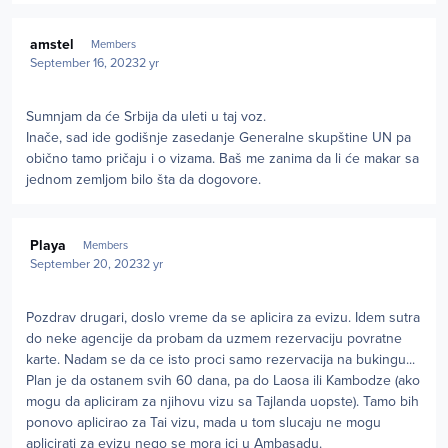
Author stats
amstel
Members
September 16, 2023
2 yr
Sumnjam da će Srbija da uleti u taj voz.
Inače, sad ide godišnje zasedanje Generalne skupštine UN pa
obično tamo pričaju i o vizama. Baš me zanima da li će makar sa
jednom zemljom bilo šta da dogovore.
Author stats
Playa
Members
September 20, 2023
2 yr
Pozdrav drugari, doslo vreme da se aplicira za evizu. Idem sutra
do neke agencije da probam da uzmem rezervaciju povratne
karte. Nadam se da ce isto proci samo rezervacija na bukingu...
Plan je da ostanem svih 60 dana, pa do Laosa ili Kambodze (ako
mogu da apliciram za njihovu vizu sa Tajlanda uopste). Tamo bih
ponovo aplicirao za Tai vizu, mada u tom slucaju ne mogu
aplicirati za evizu nego se mora ici u Ambasadu.