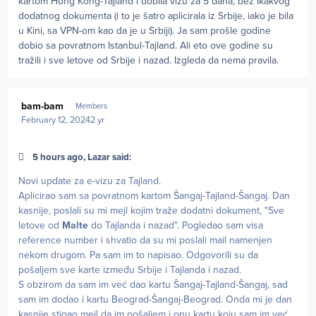
kartom Hong Kong-Tajland i dobila vizu za 5 dana, bez ikakvog
dodatnog dokumenta (i to je šatro aplicirala iz Srbije, iako je bila
u Kini, sa VPN-om kao da je u Srbiji). Ja sam prošle godine
dobio sa povratnom Istanbul-Tajland. Ali eto ove godine su
tražili i sve letove od Srbije i nazad. Izgleda da nema pravila.
Author stats
bam-bam
Members
February 12, 2024
2 yr
5 hours ago, Lazar said:
Novi update za e-vizu za Tajland.
Aplicirao sam sa povratnom kartom Šangaj-Tajland-Šangaj. Dan
kasnije, poslali su mi mejl kojim traže dodatni dokument, "Sve
letove od
Malte
do Tajlanda i nazad". Pogledao sam visa
reference number i shvatio da su mi poslali mail namenjen
nekom drugom. Pa sam im to napisao. Odgovorili su da
pošaljem sve karte između Srbije i Tajlanda i nazad.
S obzirom da sam im već dao kartu Šangaj-Tajland-Šangaj, sad
sam im dodao i kartu Beograd-Šangaj-Beograd. Onda mi je dan
kasnije stigao mejl da im pošaljem i onu kartu koju sam im već