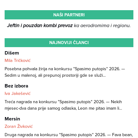
NAŠI PARTNERI
Jeftin i pouzdan kombi prevoz
ka aerodromima i regionu.
NAJNOVIJI ČLANCI
Dišem
Mila Tričković
Posebna pohvala žirija na konkursu "Spasimo putopis" 2026. —
Sedim u malenoj, ali prepunoj prostoriji gde se služi...
Bez izbora
Iva Jakešević
Treća nagrada na konkursu "Spasimo putopis" 2026. — Nekih
mjesec-dva dana prije samog odlaska, Leon me pitao imam li...
Mersin
Zoran Živković
Druga nagrada na konkursu "Spasimo putopis" 2026. — Fava bean,