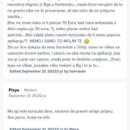
navodno) stignes iz Bga u Kambodzu....mada licno verujem da to
na granici niko ne bi proveravao, ali eto visto da se potpuno
zastitis...
Btw, ne znam kako si ti placao 70 Evra, kad nasa ambasada u
Atini naplacuje 35 evra...Tj. toliko placas online kad
apliciras....Nisi valjda platio nasem konzulatu da ti samo popune
aplikaciju?? NEMOJ SAMO TO MOLIM TE
Sto se tice dokaza da imas boraviste u Srbiji, samo se slikas sa
vazecom licnom kartom, i okacis na oba mesta na aplikaciji, kao
sto je Lazar vec opisao...mada jeste to debilski uradjeno....Znaci
lepo se slikas, posaljes sliku nekom u Bg i to je to....
Edited
September 21, 2023
2 yr
by bam-bam
Author stats
Playa
Members
September 21, 2023
2 yr
Ma taj neki konzulat dere, naravno da pravim onlajn prijavu.
Sve jasno, hvala na info
Edited
September 21, 2023
2 yr
by Playa