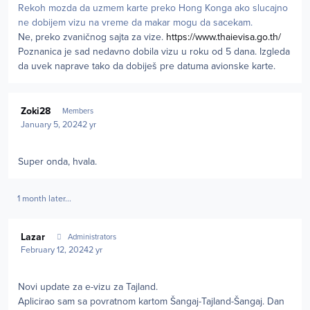
Rekoh mozda da uzmem karte preko Hong Konga ako slucajno
ne dobijem vizu na vreme da makar mogu da sacekam.
Ne, preko zvaničnog sajta za vize.
https://www.thaievisa.go.th/
Poznanica je sad nedavno dobila vizu u roku od 5 dana. Izgleda
da uvek naprave tako da dobiješ pre datuma avionske karte.
Author stats
Zoki28
Members
January 5, 2024
2 yr
Super onda, hvala.
1 month later...
Author stats
Lazar
Administrators
February 12, 2024
2 yr
Novi update za e-vizu za Tajland.
Aplicirao sam sa povratnom kartom Šangaj-Tajland-Šangaj. Dan