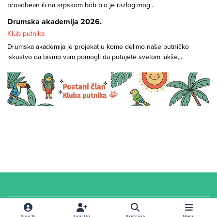
broadbean ili na srpskom bob bio je razlog mog...
Drumska akademija 2026.
Klub putnika
Drumska akademija je projekat u kome delimo naše putničko
iskustvo da bismo vam pomogli da putujete svetom lakše,...
Cookies
© 2026 Klub putnika. Sva prava zadržana. Sadržaj u
servisnoj
sekciji i na
Sign In
Sign Up
Pretraga
Menu