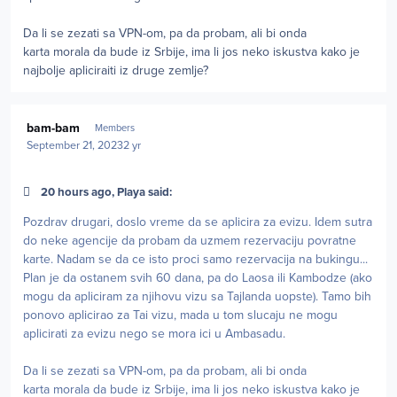
Da li se zezati sa VPN-om, pa da probam, ali bi onda
karta morala da bude iz Srbije, ima li jos neko iskustva kako je
najbolje apliciraiti iz druge zemlje?
Author stats
bam-bam
Members
September 21, 2023
2 yr
20 hours ago, Playa said:
Pozdrav drugari, doslo vreme da se aplicira za evizu. Idem sutra
do neke agencije da probam da uzmem rezervaciju povratne
karte. Nadam se da ce isto proci samo rezervacija na bukingu...
Plan je da ostanem svih 60 dana, pa do Laosa ili Kambodze (ako
mogu da apliciram za njihovu vizu sa Tajlanda uopste). Tamo bih
ponovo aplicirao za Tai vizu, mada u tom slucaju ne mogu
aplicirati za evizu nego se mora ici u Ambasadu.
Da li se zezati sa VPN-om, pa da probam, ali bi onda
karta morala da bude iz Srbije, ima li jos neko iskustva kako je