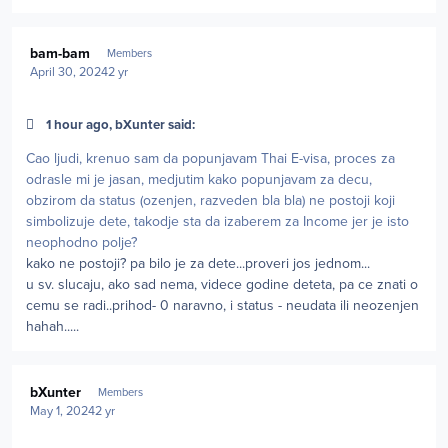
Author stats
bam-bam
Members
April 30, 2024
2 yr
1 hour ago, bXunter said:
Cao ljudi, krenuo sam da popunjavam Thai E-visa, proces za
odrasle mi je jasan, medjutim kako popunjavam za decu,
obzirom da status (ozenjen, razveden bla bla) ne postoji koji
simbolizuje dete, takodje sta da izaberem za Income jer je isto
neophodno polje?
kako ne postoji? pa bilo je za dete...proveri jos jednom...
u sv. slucaju, ako sad nema, videce godine deteta, pa ce znati o
cemu se radi..prihod- 0 naravno, i status - neudata ili neozenjen
hahah.....
Author stats
bXunter
Members
May 1, 2024
2 yr