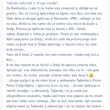
najbolje apliciraiti iz druge zemlje?
Za Kambodzu i Laos ti ne treba viza unapred, tj. dobija se na
granici...Sto se novog apliciranja za tajsku vizu tice, evo bas pre
15ak dana je drugar aplicirao iz Nemacke, VPN, i odbijen je bio
za vizu...Rekli su mu samo da za online vizu mora da bude u
Srbiji...Ponovo je aplicirao kad je dosao u BG; i dobio
odma...Kapiram u cemu je problem...Posto je npr. ambasada u
Atini zaduzena za Srbiju, onda oni zele da procesuiraju vize
samo za ljude koji iz Srbije apliciraju, u fazonu nece da rade
tudji posao...
Tako da ti imam 2 saveta, sto sam svetovao i ortaka koji zivi u
Kini....
Ili da das nekom ko je fizicki u Srbiji da aplicira umesto tebe,
apload-uje sve dokumente, posaljes mu sliku sa l.k. i sta god
vec treba i, ta osoba posalje umesto tebe, kao da je ti
...druga opcija ti je da odes licno u ambasadu Tajlanda u Pnom
Penu ili Vijentijenu, i apliciras licno za istu.....Ja sam aplicirao iz
raznih zemalja, i u okruzenju Tajlanda, i to je uvek sve
ekspeditivno resavano, mada sad traze vise papira, pa ne znam
dal ima i neko vece cimanje....Sto se tice avio karte, njih zanima
izlazna karta sa Tajlanda, a ulazna bas i ne..tu mozes da ostavis i