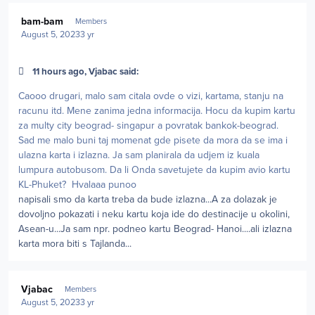
Author stats
bam-bam
Members
August 5, 2023
3 yr
11 hours ago, Vjabac said:
Caooo drugari, malo sam citala ovde o vizi, kartama, stanju na
racunu itd. Mene zanima jedna informacija. Hocu da kupim kartu
za multy city beograd- singapur a povratak bankok-beograd.
Sad me malo buni taj momenat gde pisete da mora da se ima i
ulazna karta i izlazna. Ja sam planirala da udjem iz kuala
lumpura autobusom. Da li Onda savetujete da kupim avio kartu
KL-Phuket? Hvalaaa punoo
napisali smo da karta treba da bude izlazna...A za dolazak je
dovoljno pokazati i neku kartu koja ide do destinacije u okolini,
Asean-u...Ja sam npr. podneo kartu Beograd- Hanoi....ali izlazna
karta mora biti s Tajlanda...
Author stats
Vjabac
Members
August 5, 2023
3 yr