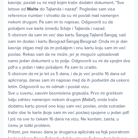
kasnije, poslali su mi mejl kojim traže dodatni dokument, "Sve
letove od
Malte
do Tajlanda i nazad". Pogledao sam visa
reference number i shvatio da su mi poslali mail namenjen
nekom drugom. Pa sam im to napisao. Odgovorili su da
pošaljem sve karte između Srbije i Tajlanda i nazad.
S obzirom da sam im već dao kartu Šangaj-Tajland-Šangaj, sad
sam im dodao i kartu Beograd-Šangaj-Beograd. Onda mi je dan
kasnije stigao mejl da im pošaljem i onu kartu koju sam im već
poslao. Rekao sam da ne može, jer je moguće uploadovati
samo jedan dokument u to polje. Odgovorili su mi da spojim dva
pdf-a u jedan i tako pošaljem. Pa sam to uradio.
S obzirom da mi je let za 5 dana, i da je već prošlo 16 dana od
apliciranja, danas sam im napisao mejl da ih podsetim da uskoro
letim. Odgovorili su mi odmah i poslali vizu.
Sve u svemu, sasvim besmislena gnjavaža. Prvo mi greškom
šalju zahtev namenjen nekom drugom (Malta?), onda traže
dodatnu kartu pored one koju sam već poslao, onda sutradan
traže obe te karte (koje sam im već poslao) spojene u jedan pdf.
I još na sve to čekam 16 dana na vizu. Ne kontam, zaista, u
čemu je toliki problem.
Pritom, pre mesec dana je drugarica aplicirala sa fejk povratnom