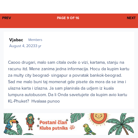
FIRST PAGE
L
PREV
PAGE 9 OF 16
NEXT
Author stats
Vjabac
Members
August 4, 2023
3 yr
Caooo drugari, malo sam citala ovde o vizi, kartama, stanju na
racunu itd. Mene zanima jedna informacija. Hocu da kupim kartu
za multy city beograd- singapur a povratak bankok-beograd.
Sad me malo buni taj momenat gde pisete da mora da se ima i
ulazna karta i izlazna. Ja sam planirala da udjem iz kuala
lumpura autobusom. Da li Onda savetujete da kupim avio kartu
KL-Phuket? Hvalaaa punoo