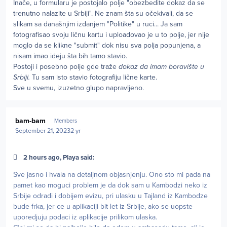
Inače, u formularu je postojalo polje "obezbedite dokaz da se
trenutno nalazite u Srbiji". Ne znam šta su očekivali, da se
slikam sa današnjim izdanjem "Politike" u ruci... Ja sam
fotografisao svoju ličnu kartu i uploadovao je u to polje, jer nije
moglo da se klikne "submit" dok nisu sva polja popunjena, a
nisam imao ideju šta bih tamo stavio.
Postoji i posebno polje gde traže
dokaz da imam boravište u
Srbiji.
Tu sam isto stavio fotografiju lične karte.
Sve u svemu, izuzetno glupo napravljeno.
Author stats
bam-bam
Members
September 21, 2023
2 yr
2 hours ago, Playa said:
Sve jasno i hvala na detaljnom objasnjenju. Ono sto mi pada na
pamet kao moguci problem je da dok sam u Kambodzi neko iz
Srbije odradi i dobijem evizu, pri ulasku u Tajland iz Kambodze
bude frka, jer ce u aplikaciji bit let iz Srbije, ako se uopste
uporedjuju podaci iz aplikacije prilikom ulaska.