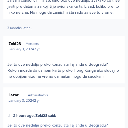
Ja sam čekao, čini mi se, tako oko dve nedelje. Svakako će ti se
javiti pre datuma za koji ti je avionska karta. E sad, koliko pre, to
niko ne zna. Ne mogu da zamislim šta rade za sve to vreme.
3 months later...
Author stats
Zoki28
Members
January 3, 2024
2 yr
Jel to dve nedelje preko konzulata Tajlanda u Beogradu?
Rekoh mozda da uzmem karte preko Hong Konga ako slucajno
ne dobijem vizu na vreme da makar mogu da sacekam.
Author stats
Lazar
Administrators
January 3, 2024
2 yr
2 hours ago, Zoki28 said:
Jel to dve nedelje preko konzulata Tajlanda u Beogradu?