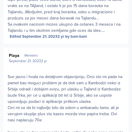
vratis se na TAjland, i ostalo ti je jos 15 dana boravka na
Tajlandu...Medjutim, pred kraj boravka, odes u imigraciono i
produzis za jos mesec dana boravak na Tajlandu...
Sa ovakvim nacinom mozes ukupno da ostanes 3 meseca i na
Tajlandu i u tim okolnim zemljama gde oces da ides.....
Edited
September 21, 2023
2 yr
by bam-bam
Author stats
Playa
Members
September 21, 2023
2 yr
Sve jasno i hvala na detaljnom objasnjenju. Ono sto mi pada na
pamet kao moguci problem je da dok sam u Kambodzi neko iz
Srbije odradi i dobijem evizu, pri ulasku u Tajland iz Kambodze
bude frka, jer ce u aplikaciji bit let iz Srbije, ako se uopste
uporedjuju podaci iz aplikacije prilikom ulaska.
Cini mi se da bi najbolje bilo da odem u ambasadu tamo, ali je
verujem skuplje plus sto kazes mozda vise papira treba. Ovi
nasi naplacuju 70e