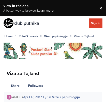
Skip to content
View in the app
×
Di
A better way to browse.
Learn more
.
Klub putnika
Sign In
Home
Putnički servis
Vize i papirologija
Viza za Tajland
Viza za Tajland
Share
Followers
jalle007
April 17, 2017
9 yr
in
Vize i papirologija