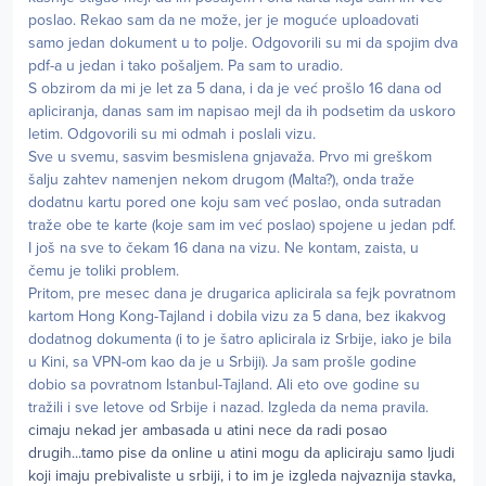
poslao. Rekao sam da ne može, jer je moguće uploadovati
samo jedan dokument u to polje. Odgovorili su mi da spojim dva
pdf-a u jedan i tako pošaljem. Pa sam to uradio.
S obzirom da mi je let za 5 dana, i da je već prošlo 16 dana od
apliciranja, danas sam im napisao mejl da ih podsetim da uskoro
letim. Odgovorili su mi odmah i poslali vizu.
Sve u svemu, sasvim besmislena gnjavaža. Prvo mi greškom
šalju zahtev namenjen nekom drugom (Malta?), onda traže
dodatnu kartu pored one koju sam već poslao, onda sutradan
traže obe te karte (koje sam im već poslao) spojene u jedan pdf.
I još na sve to čekam 16 dana na vizu. Ne kontam, zaista, u
čemu je toliki problem.
Pritom, pre mesec dana je drugarica aplicirala sa fejk povratnom
kartom Hong Kong-Tajland i dobila vizu za 5 dana, bez ikakvog
dodatnog dokumenta (i to je šatro aplicirala iz Srbije, iako je bila
u Kini, sa VPN-om kao da je u Srbiji). Ja sam prošle godine
dobio sa povratnom Istanbul-Tajland. Ali eto ove godine su
tražili i sve letove od Srbije i nazad. Izgleda da nema pravila.
cimaju nekad jer ambasada u atini nece da radi posao
drugih...tamo pise da online u atini mogu da apliciraju samo ljudi
koji imaju prebivaliste u srbiji, i to im je izgleda najvaznija stavka,