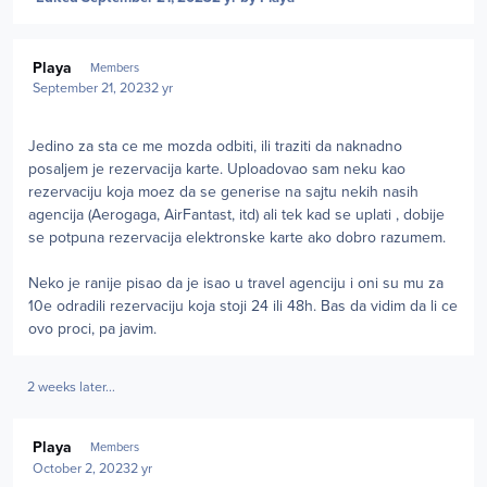
Author stats
Playa
Members
September 21, 2023
2 yr
Jedino za sta ce me mozda odbiti, ili traziti da naknadno
posaljem je rezervacija karte. Uploadovao sam neku kao
rezervaciju koja moez da se generise na sajtu nekih nasih
agencija (Aerogaga, AirFantast, itd) ali tek kad se uplati , dobije
se potpuna rezervacija elektronske karte ako dobro razumem.
Neko je ranije pisao da je isao u travel agenciju i oni su mu za
10e odradili rezervaciju koja stoji 24 ili 48h. Bas da vidim da li ce
ovo proci, pa javim.
2 weeks later...
Author stats
Playa
Members
October 2, 2023
2 yr