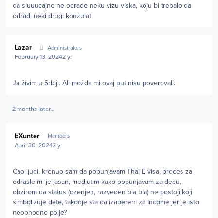
da sluuucajno ne odrade neku vizu viska, koju bi trebalo da
odradi neki drugi konzulat
Author stats
Lazar
Administrators
February 13, 2024
2 yr
Ja živim u Srbiji.
Ali možda mi ovaj put nisu poverovali.
2 months later...
Author stats
bXunter
Members
April 30, 2024
2 yr
Cao ljudi, krenuo sam da popunjavam Thai E-visa, proces za
odrasle mi je jasan, medjutim kako popunjavam za decu,
obzirom da status (ozenjen, razveden bla bla) ne postoji koji
simbolizuje dete, takodje sta da izaberem za Income jer je isto
neophodno polje?