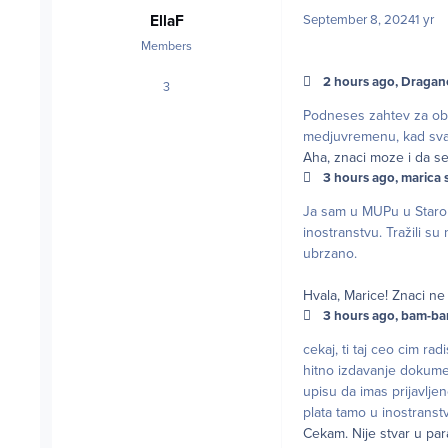
EllaF
September 8, 2024
1 yr
Members
2 hours ago, Draganc
3
posts
Podneses zahtev za obno
medjuvremenu, kad svak
Aha, znaci moze i da se
3 hours ago, marica s
Ja sam u MUPu u Starom
inostranstvu. Tražili su 
ubrzano.
Hvala, Marice! Znaci ne
3 hours ago, bam-ba
cekaj, ti taj ceo cim ra
hitno izdavanje dokumen
upisu da imas prijavljen
plata tamo u inostranst
Cekam. Nije stvar u par