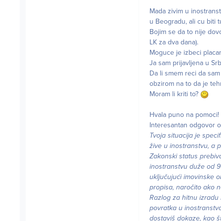
Mada zivim u inostrans
u Beogradu, ali cu biti
Bojim se da to nije dov
LK za dva dana).
Moguce je izbeci placan
Ja sam prijavljena u Srb
Da li smem reci da sam u
obzirom na to da je tehn
Moram li kriti to?
Hvala puno na pomoci!
Interesantan odgovor 
Tvoja situacija je spec
žive u inostranstvu, a p
Zakonski status prebiva
inostranstvu duže od 90
uključujući imovinske o
propisa, naročito ako 
Razlog za hitnu izradu 
povratka u inostranstvo
dostaviš dokaze, kao št