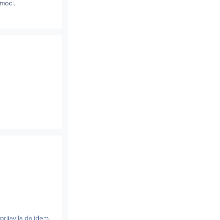
omoci.
rijavila da idem.