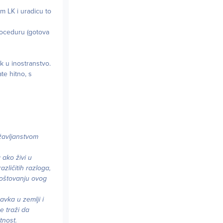
m LK i uradicu to
roceduru (gotova
ak u inostranstvo.
ate hitno, s
ržavljanstvom
 ako živi u
zličitih razloga,
 poštovanju ovog
avka u zemlji i
e traži da
tnost.