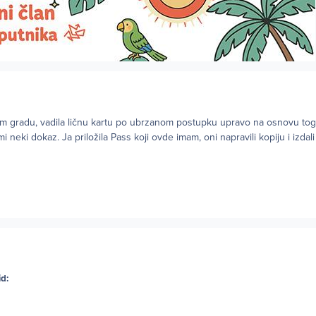
 gradu, vadila ličnu kartu po ubrzanom postupku upravo na osnovu toga
mi neki dokaz. Ja priložila Pass koji ovde imam, oni napravili kopiju i izdali
id: