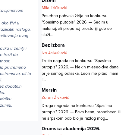
Dišem
Mila Tričković
ržavljanstvom
Posebna pohvala žirija na konkursu
"Spasimo putopis" 2026. — Sedim u
 ako živi u
malenoj, ali prepunoj prostoriji gde se
zličitih razloga,
služi...
 poštovanju ovog
Bez izbora
avka u zemlji i
Iva Jakešević
e traži da
Treća nagrada na konkursu "Spasimo
tnost.
putopis" 2026. — Nekih mjesec-dva dana
ošla privremeno
prije samog odlaska, Leon me pitao imam
stranstvu, ali to
li...
i.
bez dodatnih
Mersin
ku.
Zoran Živković
podršku
azumni.
Druga nagrada na konkursu "Spasimo
putopis" 2026. — Fava bean, broadbean ili
na srpskom bob bio je razlog mog...
Drumska akademija 2026.