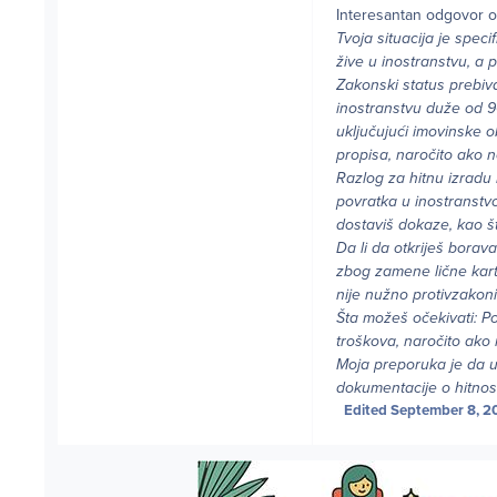
Interesantan odgovor 
Tvoja situacija je spec
žive u inostranstvu, a p
Zakonski status prebiva
inostranstvu duže od 90
uključujući imovinske o
propisa, naročito ako 
Razlog za hitnu izradu 
povratka u inostranstvo
dostaviš dokaze, kao št
Da li da otkriješ borav
zbog zamene lične karte
nije nužno protivzakoni
Šta možeš očekivati: P
troškova, naročito ako
Moja preporuka je da u 
dokumentacije o hitnosti
Edited
September 8, 2