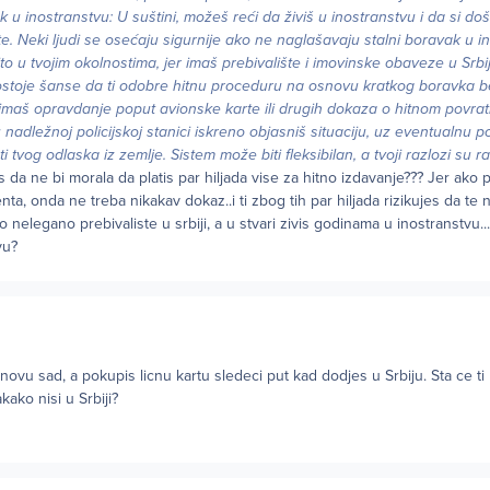
ak u inostranstvu: U suštini, možeš reći da živiš u inostranstvu i da si d
. Neki ljudi se osećaju sigurnije ako ne naglašavaju stalni boravak u ino
to u tvojim okolnostima, jer imaš prebivalište i imovinske obaveze u Srbij
ostoje šanse da ti odobre hitnu proceduru na osnovu kratkog boravka 
 imaš opravdanje poput avionske karte ili drugih dokaza o hitnom povrat
nadležnoj policijskoj stanici iskreno objasniš situaciju, uz eventualnu 
 tvog odlaska iz zemlje. Sistem može biti fleksibilan, a tvoji razlozi su r
dis da ne bi morala da platis par hiljada vise za hitno izdavanje??? Jer ako 
ta, onda ne treba nikakav dokaz..i ti zbog tih par hiljada rizikujes da te
o nelegano prebivaliste u srbiji, a u stvari zivis godinama u inostranstvu...
vu?
vu sad, a pokupis licnu kartu sledeci put kad dodjes u Srbiju. Sta ce ti
ako nisi u Srbiji?