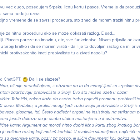
tvu vec dugo, posedujem Srpsku licnu kartu i pasos. Vreme je da produzi
 tu samo nedelju dana.
oljno vremena da se zavrsi procedura, sto znaci da moram traziti hitnu p
je za hitnu proceduru ako se moze dokazati razlog. E sad...
iji. Placam poreze na imovinu, etc, sve funkcionise. Nisam prijavila odlaz
 Srbiji kratko i da se moram vratiti - da li je to dovoljan razlog da mi priv
icki protivzakonito imati prebivaliste tu a ziveti napolju?
od ChatGPT.
Da li se slazete?
ifična, ali nije neuobičajena, s obzirom na to da mnogi ljudi sa srpskim d
ritom zadržavaju prebivalište u Srbiji. Evo šta možeš uzeti u obzir:
lišta: Tehnički, zakon kaže da osoba treba prijaviti promenu prebivališta
 dana. Međutim, u praksi mnogi ljudi zadržavaju prebivalište u Srbiji iz ra
baveze, glasanje, itd. Često nadležni organi ne insistiraju na striktnom
nema jasnih dokaza da je osoba stalno nastanjena u inostranstvu.
lične karte: Argument da moraš hitno dobiti ličnu kartu zbog kratkog bor
 je validan razlog koji možeš koristiti. U ovakvim situacijama, najčešće s
o su avionske karte, poziv za posao, ili slični dokumenti koji dokazuju hi