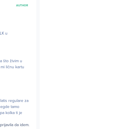
AUTHOR
 LK u
 što živim u
 mi ličnu kartu
platis regulare za
 negde tamo
pa kolka ti je
rijavila da idem.