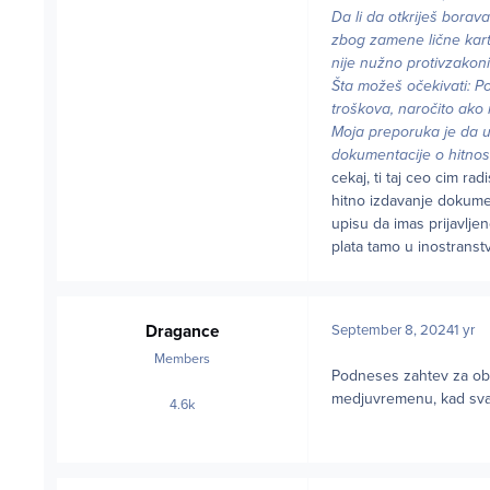
Da li da otkriješ borav
zbog zamene lične karte
nije nužno protivzakoni
Šta možeš očekivati: P
troškova, naročito ako
Moja preporuka je da u 
dokumentacije o hitnosti
cekaj, ti taj ceo cim ra
hitno izdavanje dokumen
upisu da imas prijavljen
plata tamo u inostranst
Dragance
September 8, 2024
1 yr
Members
Podneses zahtev za obno
medjuvremenu, kad svak
4.6k
posts