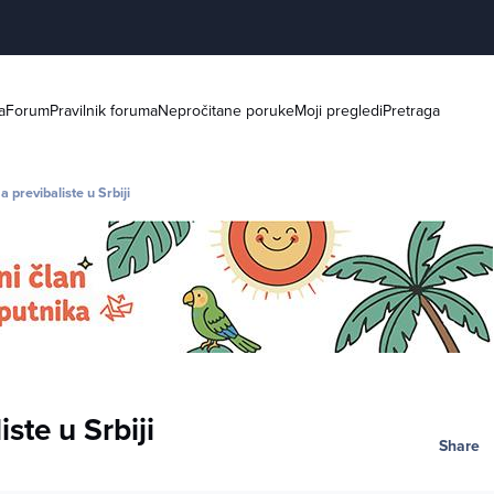
a
Forum
Pravilnik foruma
Nepročitane poruke
Moji pregledi
Pretraga
a previbaliste u Srbiji
ste u Srbiji
Share