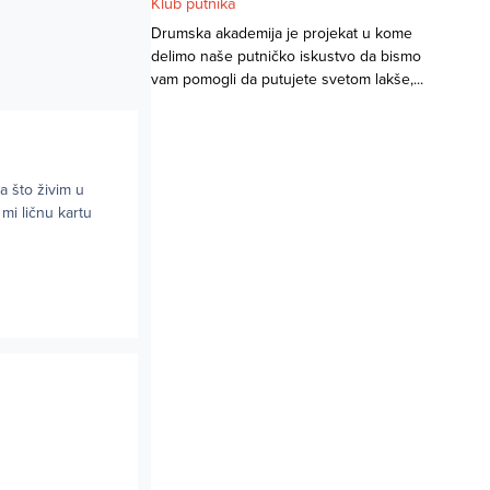
Klub putnika
Drumska akademija je projekat u kome
delimo naše putničko iskustvo da bismo
vam pomogli da putujete svetom lakše,...
 što živim u
 mi ličnu kartu