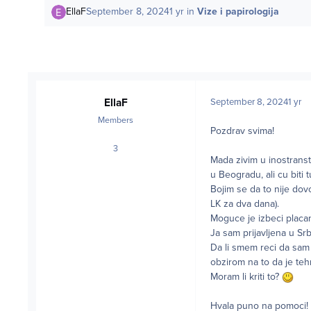
EllaF
September 8, 2024
1 yr
in
Vize i papirologija
EllaF
September 8, 2024
1 yr
Members
Pozdrav svima!
3
posts
Mada zivim u inostrans
u Beogradu, ali cu biti
Bojim se da to nije dov
LK za dva dana).
Moguce je izbeci placan
Ja sam prijavljena u Srb
Da li smem reci da sam u
obzirom na to da je tehn
Moram li kriti to?
Hvala puno na pomoci!