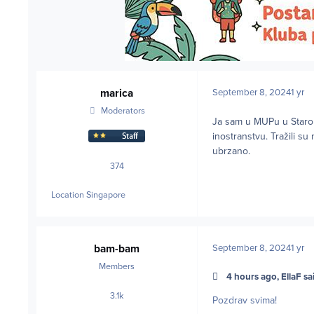
marica
September 8, 2024
1 yr
Moderators
Ja sam u MUPu u Starom
inostranstvu. Tražili su 
ubrzano.
374
posts
Location
Singapore
bam-bam
September 8, 2024
1 yr
Members
4 hours ago, EllaF sa
3.1k
posts
Pozdrav svima!