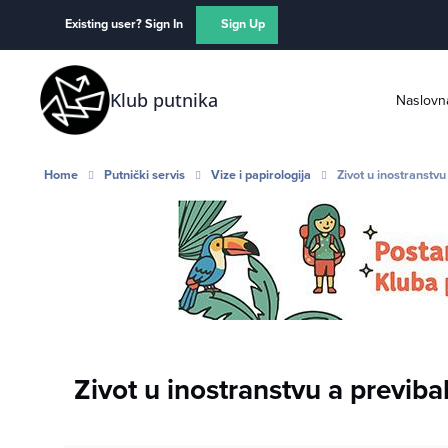
Skip to content
Existing user? Sign In
Sign Up
Klub putnika
Naslovn
Home
Putnički servis
Vize i papirologija
Zivot u inostranstvu 
Zivot u inostranstvu a previbali