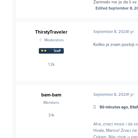
Zanimalo me je da li se 
Edited
September 8, 2
ThirstyTraveler
September 8, 2024
1 yr
Moderators
Koliko ja znam postoji 
1.2k
posts
bam-bam
September 8, 2024
1 yr
Members
50 minutes ago, EllaF
3.1k
posts
Aha, znaci moze i da se
Hvala, Marice! Znaci ne
Cekam. Nije stvar u par