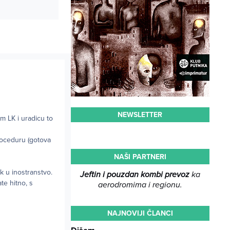
NEWSLETTER
m LK i uradicu to
roceduru (gotova
NAŠI PARTNERI
ak u inostranstvo.
Jeftin i pouzdan kombi prevoz
ka
ate hitno, s
aerodromima i regionu.
NAJNOVIJI ČLANCI