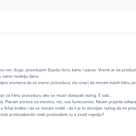
tvu vec dugo, posedujem Srpsku licnu kartu i pasos. Vreme je da produzi
 tu samo nedelju dana.
oljno vremena da se zavrsi procedura, sto znaci da moram traziti hitnu p
je za hitnu proceduru ako se moze dokazati razlog. E sad...
iji. Placam poreze na imovinu, etc, sve funkcionise. Nisam prijavila odlaz
 Srbiji kratko i da se moram vratiti - da li je to dovoljan razlog da mi priv
icki protivzakonito imati prebivaliste tu a ziveti napolju?