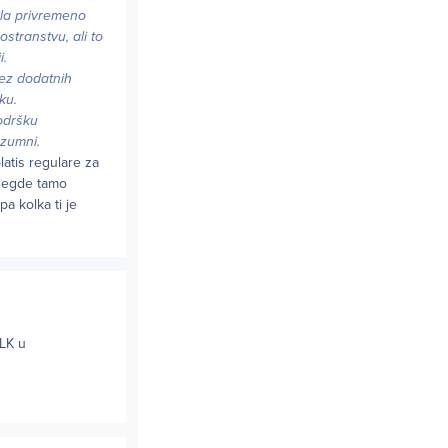
ošla privremeno
stranstvu, ali to
i.
bez dodatnih
ku.
podršku
azumni.
platis regulare za
 negde tamo
pa kolka ti je
 LK u