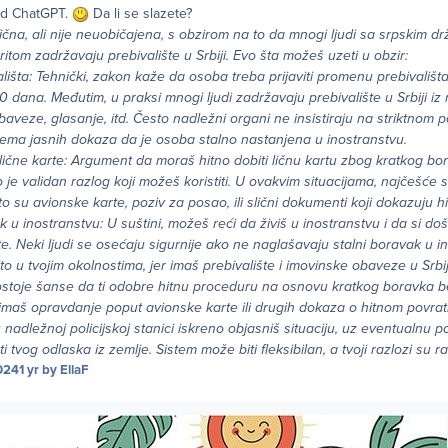
od ChatGPT.
Da li se slazete?
ifična, ali nije neuobičajena, s obzirom na to da mnogi ljudi sa srpskim d
ritom zadržavaju prebivalište u Srbiji. Evo šta možeš uzeti u obzir:
lišta: Tehnički, zakon kaže da osoba treba prijaviti promenu prebivališta
 dana. Međutim, u praksi mnogi ljudi zadržavaju prebivalište u Srbiji iz ra
baveze, glasanje, itd. Često nadležni organi ne insistiraju na striktnom
nema jasnih dokaza da je osoba stalno nastanjena u inostranstvu.
lične karte: Argument da moraš hitno dobiti ličnu kartu zbog kratkog bor
 je validan razlog koji možeš koristiti. U ovakvim situacijama, najčešće s
o su avionske karte, poziv za posao, ili slični dokumenti koji dokazuju hi
ak u inostranstvu: U suštini, možeš reći da živiš u inostranstvu i da si d
. Neki ljudi se osećaju sigurnije ako ne naglašavaju stalni boravak u ino
to u tvojim okolnostima, jer imaš prebivalište i imovinske obaveze u Srbij
ostoje šanse da ti odobre hitnu proceduru na osnovu kratkog boravka 
 imaš opravdanje poput avionske karte ili drugih dokaza o hitnom povrat
nadležnoj policijskoj stanici iskreno objasniš situaciju, uz eventualnu 
 tvog odlaska iz zemlje. Sistem može biti fleksibilan, a tvoji razlozi su r
024
1 yr
by EllaF