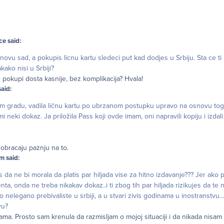
e said:
vu sad, a pokupis licnu kartu sledeci put kad dodjes u Srbiju. Sta ce ti
ako nisi u Srbiji?
 pokupi dosta kasnije, bez komplikacija? Hvala!
aid:
 gradu, vadila ličnu kartu po ubrzanom postupku upravo na osnovu toga
mi neki dokaz. Ja priložila Pass koji ovde imam, oni napravili kopiju i izdali
 obracaju paznju na to.
m said:
dis da ne bi morala da platis par hiljada vise za hitno izdavanje??? Jer ako 
ta, onda ne treba nikakav dokaz..i ti zbog tih par hiljada rizikujes da te
o nelegano prebivaliste u srbiji, a u stvari zivis godinama u inostranstvu...
vu?
ama. Prosto sam krenula da razmisljam o mojoj situaciji i da nikada nisam p