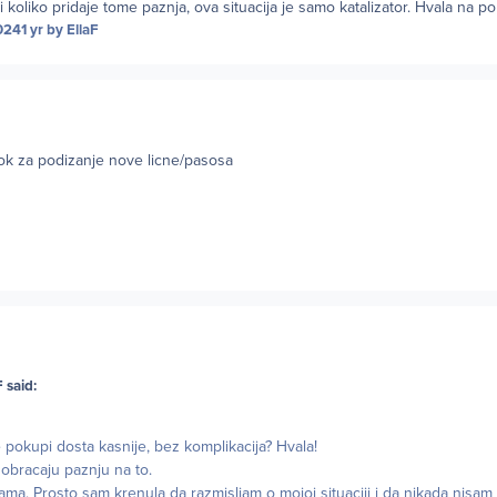
i koliko pridaje tome paznja, ova situacija je samo katalizator. Hvala na p
024
1 yr
by EllaF
rok za podizanje nove licne/pasosa
 said:
 pokupi dosta kasnije, bez komplikacija? Hvala!
 obracaju paznju na to.
ama. Prosto sam krenula da razmisljam o mojoj situaciji i da nikada nisam p