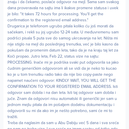
znaju i da čekamo, poslaće odgovor na mejl. Sama sam svakog
dana proveravala na sajtu ima li ikakve promene statusa i uvek
je bilo: "it takes 72 hours for processing. You'll get the
confirmation to the registered email address."
Drugarica je telefonom ugrubo pitala koliko ću još morati da
sačekam, i rekli su joj ugrubo 12-24 sata. U međuvremenu sam
podršci pisala 5 puta sve do samog ukrcavanja na let. Ništa mi
nije stiglo na mejl do poslednjeg trenutka, već je bilo kasno da
pokušam da promenim datum leta, tako da je na kraju taj let za
Koči propao. Jutro leta, Feb 22, status vize na sajtu:
PROCESSING. Inače mi je podrška svaki put odgovorila sa jako
čudnim generičkim odgovorom ali se vidi da je neko to kucao
ko je u tom trenutku radio tako da nije bio copy-paste nego
napamet naučeni odgovor: KINDLY WAIT, YOU WILL GET THE
CONFIRMATION TO YOUR REGISTERED EMAIL ADDRESS. Isti
odgovor sam dobila i na dan leta. Isti taj odgovor sam dobila i
juče. Znam da odgovori nisu automatski ili generički jer sam u
jednom mejlu pitala da im pošaljem dodatnu dokumentaciju i
odgovorili su mi da ako im je nešto potrebno, sami će mi to
tražiti.
Treba da naglasim da sam u Abu Dabiju već 5 dana i sva sreća
pa nam ne treba viza. I sva sreća pa imam sestru od tetke gde