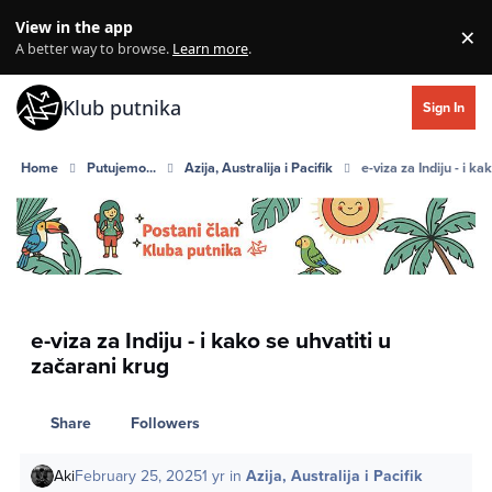
Skip to content
View in the app
×
Di
A better way to browse.
Learn more
.
Klub putnika
Sign In
Home
Putujemo...
Azija, Australija i Pacifik
e-viza za Indiju - i k
e-viza za Indiju - i kako se uhvatiti u
začarani krug
Share
Followers
Aki
February 25, 2025
1 yr
in
Azija, Australija i Pacifik