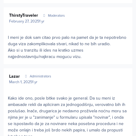
Author stats
ThirstyTraveler
Moderators
February 27, 2025
1 yr
I meni je dok sam citao prvo palo na pamet da je ta nepotrebno
duga viza zakomplikovala stvari, nikad to ne bih uradio.
Ako si u tranzitu ili ides na kratko uzmes
najjednostavniju/najkracu mogucu vizu.
Author stats
Lazar
Administrators
March 1, 2025
1 yr
Kako ide ono, posle bitke svako je general. Da su meni iz
ambasade rekli da apliciram za jednogodišnju, verovatno bih ih
poslušao. Inače, drugarica je nedavno proživela noćnu moru sa
njima jer je u "zanimanje" u formularu upisala "novinar", i onda
se ispostavilo da je za novinare neka posebna procedura i ne
može onlajn i treba još brdo nekih papira, i umalo da propusti