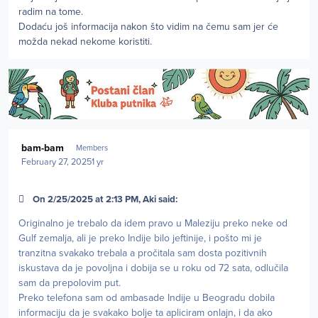
radim na tome.
Dodaću još informacija nakon što vidim na čemu sam jer će
možda nekad nekome koristiti.
Author stats
bam-bam
Members
February 27, 2025
1 yr
On 2/25/2025 at 2:13 PM, Aki said:
Originalno je trebalo da idem pravo u Maleziju preko neke od
Gulf zemalja, ali je preko Indije bilo jeftinije, i pošto mi je
tranzitna svakako trebala a pročitala sam dosta pozitivnih
iskustava da je povoljna i dobija se u roku od 72 sata, odlučila
sam da prepolovim put.
Preko telefona sam od ambasade Indije u Beogradu dobila
informaciju da je svakako bolje ta apliciram onlajn, i da ako