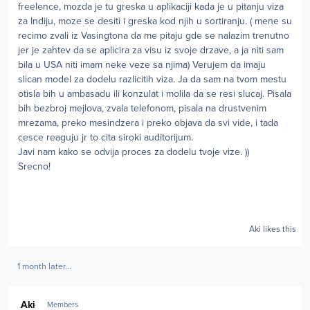
freelence, mozda je tu greska u aplikaciji kada je u pitanju viza
za Indiju, moze se desiti i greska kod njih u sortiranju. ( mene su
recimo zvali iz Vasingtona da me pitaju gde se nalazim trenutno
jer je zahtev da se aplicira za visu iz svoje drzave, a ja niti sam
bila u USA niti imam neke veze sa njima) Verujem da imaju
slican model za dodelu razlicitih viza. Ja da sam na tvom mestu
otisla bih u ambasadu ili konzulat i molila da se resi slucaj. Pisala
bih bezbroj mejlova, zvala telefonom, pisala na drustvenim
mrezama, preko mesindzera i preko objava da svi vide, i tada
cesce reaguju jr to cita siroki auditorijum.
Javi nam kako se odvija proces za dodelu tvoje vize. ))
Srecno!
Aki
likes this
1 month later...
Author stats
Aki
Members