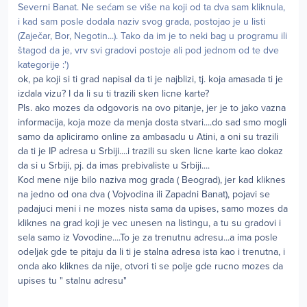
Severni Banat. Ne sećam se više na koji od ta dva sam kliknula,
i kad sam posle dodala naziv svog grada, postojao je u listi
(Zaječar, Bor, Negotin...). Tako da im je to neki bag u programu ili
štagod da je, vrv svi gradovi postoje ali pod jednom od te dve
kategorije :')
ok, pa koji si ti grad napisal da ti je najblizi, tj. koja amasada ti je
izdala vizu? I da li su ti trazili sken licne karte?
Pls. ako mozes da odgovoris na ovo pitanje, jer je to jako vazna
informacija, koja moze da menja dosta stvari....do sad smo mogli
samo da apliciramo online za ambasadu u Atini, a oni su trazili
da ti je IP adresa u Srbiji....i trazili su sken licne karte kao dokaz
da si u Srbiji, pj. da imas prebivaliste u Srbiji....
Kod mene nije bilo naziva mog grada ( Beograd), jer kad kliknes
na jedno od ona dva ( Vojvodina ili Zapadni Banat), pojavi se
padajuci meni i ne mozes nista sama da upises, samo mozes da
kliknes na grad koji je vec unesen na listingu, a tu su gradovi i
sela samo iz Vovodine....To je za trenutnu adresu...a ima posle
odeljak gde te pitaju da li ti je stalna adresa ista kao i trenutna, i
onda ako kliknes da nije, otvori ti se polje gde rucno mozes da
upises tu " stalnu adresu"