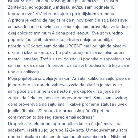
istoka Srbije sam a ne iz Beograda pa su mi izašli u susret.
Zahtev za jednogodišnju indijsku e-Vizu sam podnela 16.
februara uveče/17.februara ujutru po indijskom vremenu.
A pritom je važno da naglasim da njihov zvanični sajt, kao i sve
ambasade Indije u svim zemljama koje sam proverila, tvrde da je
okej aplicirati minimum 4 dana pred let/put. Sve sam uredno
popunila (od silnih stranica koje treba onlajn popuniti), u
narednih 10ak sati sam dobila URGENT mejl od njih da okačim
ulaznu i izlaznu kartu, svrhu puta, putujem li sama, plan puta i
mesta, i smeštaj. Tražili su mi da znaju i podatke o zaposlenju pa
sam im rekla da sam frilenser i da su svi ti podaci isti ti koje sam
unela u aplikaciju.
Moja prijateljica iz Delija je nakon 72 sata, koliko na sajtu piše da
je potrebno za obradu zahteva, zvala da pita šta je status jer
sam počela da brinem da nešto nije okej. Rekli su joj da ne
znaju i da čekamo, poslaće odgovor na mejl. Sama sam svakog
dana proveravala na sajtu ima li ikakve promene statusa i uvek
je bilo: "it takes 72 hours for processing. You'll get the
confirmation to the registered email address."
Drugarica je telefonom ugrubo pitala koliko ću još morati da
sačekam, i rekli su joj ugrubo 12-24 sata. U međuvremenu sam
podršci pisala 5 puta sve do samog ukrcavanja na let. Ništa mi