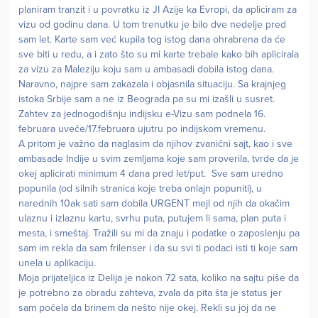
planiram tranzit i u povratku iz JI Azije ka Evropi, da apliciram za
vizu od godinu dana. U tom trenutku je bilo dve nedelje pred
sam let. Karte sam već kupila tog istog dana ohrabrena da će
sve biti u redu, a i zato što su mi karte trebale kako bih aplicirala
za vizu za Maleziju koju sam u ambasadi dobila istog dana.
Naravno, najpre sam zakazala i objasnila situaciju. Sa krajnjeg
istoka Srbije sam a ne iz Beograda pa su mi izašli u susret.
Zahtev za jednogodišnju indijsku e-Vizu sam podnela 16.
februara uveče/17.februara ujutru po indijskom vremenu.
A pritom je važno da naglasim da njihov zvanični sajt, kao i sve
ambasade Indije u svim zemljama koje sam proverila, tvrde da je
okej aplicirati minimum 4 dana pred let/put. Sve sam uredno
popunila (od silnih stranica koje treba onlajn popuniti), u
narednih 10ak sati sam dobila URGENT mejl od njih da okačim
ulaznu i izlaznu kartu, svrhu puta, putujem li sama, plan puta i
mesta, i smeštaj. Tražili su mi da znaju i podatke o zaposlenju pa
sam im rekla da sam frilenser i da su svi ti podaci isti ti koje sam
unela u aplikaciju.
Moja prijateljica iz Delija je nakon 72 sata, koliko na sajtu piše da
je potrebno za obradu zahteva, zvala da pita šta je status jer
sam počela da brinem da nešto nije okej. Rekli su joj da ne