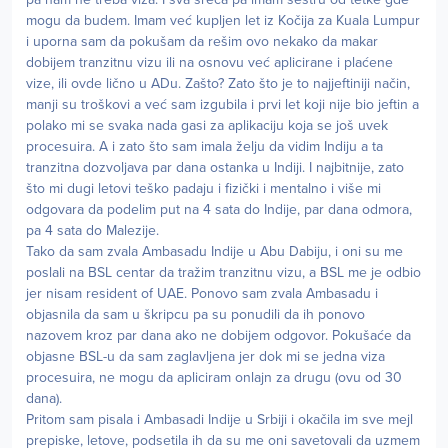
mogu da budem. Imam već kupljen let iz Kočija za Kuala Lumpur
i uporna sam da pokušam da rešim ovo nekako da makar
dobijem tranzitnu vizu ili na osnovu već aplicirane i plaćene
vize, ili ovde lično u ADu. Zašto? Zato što je to najjeftiniji način,
manji su troškovi a već sam izgubila i prvi let koji nije bio jeftin a
polako mi se svaka nada gasi za aplikaciju koja se još uvek
procesuira. A i zato što sam imala želju da vidim Indiju a ta
tranzitna dozvoljava par dana ostanka u Indiji. I najbitnije, zato
što mi dugi letovi teško padaju i fizički i mentalno i više mi
odgovara da podelim put na 4 sata do Indije, par dana odmora,
pa 4 sata do Malezije.
Tako da sam zvala Ambasadu Indije u Abu Dabiju, i oni su me
poslali na BSL centar da tražim tranzitnu vizu, a BSL me je odbio
jer nisam resident of UAE. Ponovo sam zvala Ambasadu i
objasnila da sam u škripcu pa su ponudili da ih ponovo
nazovem kroz par dana ako ne dobijem odgovor. Pokušaće da
objasne BSL-u da sam zaglavljena jer dok mi se jedna viza
procesuira, ne mogu da apliciram onlajn za drugu (ovu od 30
dana).
Pritom sam pisala i Ambasadi Indije u Srbiji i okačila im sve mejl
prepiske, letove, podsetila ih da su me oni savetovali da uzmem