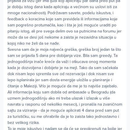
prijavila za vizu (jer ima ljudi koji apliciraju par dana pred put pa
je dobiju istog dana kada apliciraju a većinom su uslovi isti za
mnoge nacionalnosti). Podržavam savete, podelu iskustva, i
feedback o koracima koje sam previdela ili informacijama koje
sam pogrešno protumačila, kao i šta je još moguće uraditi po
pitanju istog, ali pre svega delim ovo sa putnicima na forumu jer
može da se desi još nekome a zaista je nezavidna situacija u
kojoj niko ne želi da se nađe.
Svesna sam da je moja najveća greška, greška broj jedan ta što
sam se prijavila 5 dana pre dobijanja vize. Bila sam greedy. Ta
jednogodišnja inače kreće da važi i otkucava onog momenta
kada je dozvoljena i dobijete je na mejl. Tako da sam sačekala
dok nisam lepo spremila sve od rezervacija i dok nisam sve
lepo isplanirala jer sam dosta energije uložila u planiranje i
čitanje o Maleziji. Vrlo je moguće da me je to najviše zajebalo.
Ali informacija koju sam dobila od ambasade u Beogradu (da
uzmem jednogodišnju ako mi treba ulazak i izlazak u više
navrata u rasponu od nekoliko meseci), i pronašla na zvaničnom
sajtu za viziranje - da je moguće aplicirati 4 dana pred sam put
za turističku, su me ohrabrile da je to zaista tako jednostavno i
bez velikog rizika.
To je moje iskustvo i nadam se da će se preokrenuti na bolje jer