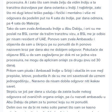
procesuira. A i zato što sam imala želju da vidim Indiju a ta
tranzitna dozvoljava par dana ostanka u Indiji. I najbitnije, zato
što mi dugi letovi teško padaju i fizički i mentalno i više mi
odgovara da podelim put na 4 sata do Indije, par dana odmora,
pa 4 sata do Malezije.
Tako da sam zvala Ambasadu Indije u Abu Dabiju, i oni su me
poslali na BSL centar da tražim tranzitnu vizu, a BSL me je odbio
jer nisam resident of UAE. Ponovo sam zvala Ambasadu i
objasnila da sam u škripcu pa su ponudili da ih ponovo
nazovem kroz par dana ako ne dobijem odgovor. Pokušaće da
objasne BSL-u da sam zaglavljena jer dok mi se jedna viza
procesuira, ne mogu da apliciram onlajn za drugu (ovu od 30
dana).
Pritom sam pisala i Ambasadi Indije u Srbiji i okačila im sve mejl
prepiske, letove, podsetila ih da su me oni savetovali da uzmem
jednogodišnju... Naravno da nisam dobila odgovor niti ikakav
savet.
Strpiću se još par dana u slučaju da zaista bude nekog
odgovora od zvaničnih organa onlajn, pa ću nazvati ambasadu u
Abu Dabiju da pitam za tu pomoć koju su mi ponudili.
Delim ovo ne da bi mi neko solio pamet što sam se kasno