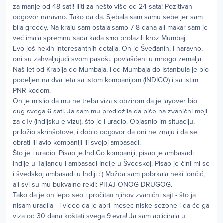
za manje od 48 sati! Iliti za nešto više od 24 sata! Pozitivan
odgovor naravno. Tako da da. Sjebala sam samu sebe jer sam
bila greedy. Na kraju sam ostala samo 7-8 dana ali makar sam je
već imala spremnu sada kada smo prolazili kroz Mumbaj.
Evo još nekih interesantnih detalja. On je Šveđanin, I naravno,
oni su zahvaljujući svom pasošu povlašćeni u mnogo zemalja.
Naš let od Krabija do Mumbaja, i od Mumbaja do Istanbula je bio
podeljen na dva leta sa istom kompanijom (INDIGO) i sa istim
PNR kodom.
On je mislio da mu ne treba viza s obzirom da je layover bio
dug svega 6 sati. Ja sam mu predložila da piše na zvanični mejl
za eTv (indijsku e vizu), što je i uradio. Objasnio im situaciju,
priložio skrinšotove, i dobio odgovor da oni ne znaju i da se
obrati ili avio kompaniji ili svojoj ambasadi.
Što je i uradio. Pisao je IndiGo kompaniji, pisao je ambasadi
Indije u Tajlandu i ambasadi Indije u Švedskoj. Pisao je čini mi se
i švedskoj ambasadi u Indiji :') Možda sam pobrkala neki lončić,
ali svi su mu bukvalno rekli: PITAJ ONOG DRUGOG.
Tako da je on lepo seo i pročitao njihov zvanični sajt - što ja
nisam uradila - i video da je april mesec niske sezone i da će ga
viza od 30 dana koštati svega 9 evra! Ja sam aplicirala u