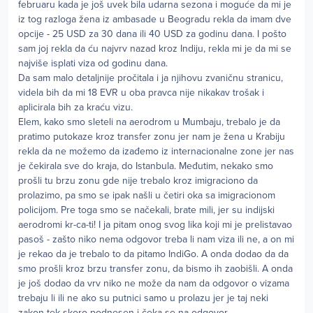
februaru kada je još uvek bila udarna sezona i moguće da mi je
iz tog razloga žena iz ambasade u Beogradu rekla da imam dve
opcije - 25 USD za 30 dana ili 40 USD za godinu dana. I pošto
sam joj rekla da ću najvrv nazad kroz Indiju, rekla mi je da mi se
najviše isplati viza od godinu dana.
Da sam malo detaljnije pročitala i ja njihovu zvaničnu stranicu,
videla bih da mi 18 EVR u oba pravca nije nikakav trošak i
aplicirala bih za kraću vizu.
Elem, kako smo sleteli na aerodrom u Mumbaju, trebalo je da
pratimo putokaze kroz transfer zonu jer nam je žena u Krabiju
rekla da ne možemo da izađemo iz internacionalne zone jer nas
je čekirala sve do kraja, do Istanbula. Međutim, nekako smo
prošli tu brzu zonu gde nije trebalo kroz imigraciono da
prolazimo, pa smo se ipak našli u četiri oka sa imigracionom
policijom. Pre toga smo se načekali, brate mili, jer su indijski
aerodromi kr-ca-ti! I ja pitam onog svog lika koji mi je prelistavao
pasoš - zašto niko nema odgovor treba li nam viza ili ne, a on mi
je rekao da je trebalo to da pitamo IndiGo. A onda dodao da da
smo prošli kroz brzu transfer zonu, da bismo ih zaobišli. A onda
je još dodao da vrv niko ne može da nam da odgovor o vizama
trebaju li ili ne ako su putnici samo u prolazu jer je taj neki
zakon tek skoro podnesen i čeka se na odgovor.