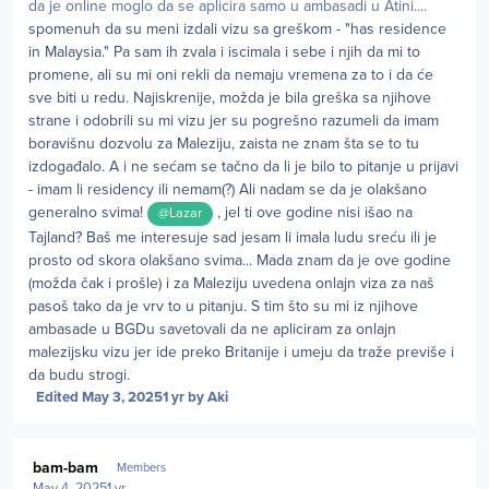
da je online moglo da se aplicira samo u ambasadi u Atini....
spomenuh da su meni izdali vizu sa greškom - "has residence
in Malaysia." Pa sam ih zvala i iscimala i sebe i njih da mi to
promene, ali su mi oni rekli da nemaju vremena za to i da će
sve biti u redu. Najiskrenije, možda je bila greška sa njihove
strane i odobrili su mi vizu jer su pogrešno razumeli da imam
boravišnu dozvolu za Maleziju, zaista ne znam šta se to tu
izdogađalo. A i ne sećam se tačno da li je bilo to pitanje u prijavi
- imam li residency ili nemam(?) Ali nadam se da je olakšano
generalno svima!
, jel ti ove godine nisi išao na
@Lazar
Tajland? Baš me interesuje sad jesam li imala ludu sreću ili je
prosto od skora olakšano svima... Mada znam da je ove godine
(možda čak i prošle) i za Maleziju uvedena onlajn viza za naš
pasoš tako da je vrv to u pitanju. S tim što su mi iz njihove
ambasade u BGDu savetovali da ne apliciram za onlajn
malezijsku vizu jer ide preko Britanije i umeju da traže previše i
da budu strogi.
Edited
May 3, 2025
1 yr
by Aki
Author stats
bam-bam
Members
May 4, 2025
1 yr