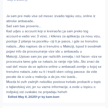
Ja sam pre malo vise od mesec izvadio tajsku vizu, online iz
atinske ambasade..
Sad sam bas proverio...
Kad udjes u account koji si kreirao/la ( ja sam preko tog
account-a vadio vec 3 vize) , i kliknes za aplikaciju za novu vizu,
postoje 2 pitanja na pocetku- ciji ti je pasos, i gde se trenutno
nalazis....Ako napises da si trenutno u Maleziji, ispod ti seodmah
pojavi info da procesuiranje vize ide u ambasadu u
Maleziji...Upisao sam jos par razlicitih zemalja, i isti fazon- viza se
procesuira tamo gde se nalazis..to ranije nije bilo...Sto znaci da
sad def. moze da se aplicira online u ambasadi zemlje u kojoj se
trenutno nalazis..zato su ti i trazili sken celog pasosa- da vide
pecate da si usla u maleziju a da jos nisi izasla...
Mozda bi ovih zadnjih nekoliko postova trebalo prebaciti u topic
o tajlandskoj vizi, jer su vazne informacije, a ovde u topicu o
indijskoj vizi svakako ne pripadaju heheh
Edited
May 4, 2025
1 yr
by bam-bam