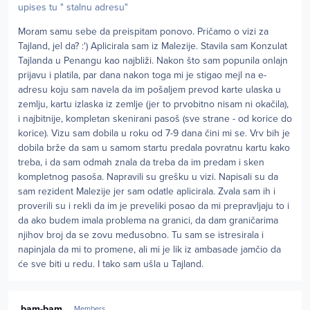
upises tu " stalnu adresu"
Moram samu sebe da preispitam ponovo. Pričamo o vizi za
Tajland, jel da? :') Aplicirala sam iz Malezije. Stavila sam Konzulat
Tajlanda u Penangu kao najbliži. Nakon što sam popunila onlajn
prijavu i platila, par dana nakon toga mi je stigao mejl na e-
adresu koju sam navela da im pošaljem prevod karte ulaska u
zemlju, kartu izlaska iz zemlje (jer to prvobitno nisam ni okačila),
i najbitnije, kompletan skenirani pasoš (sve strane - od korice do
korice). Vizu sam dobila u roku od 7-9 dana čini mi se. Vrv bih je
dobila brže da sam u samom startu predala povratnu kartu kako
treba, i da sam odmah znala da treba da im predam i sken
kompletnog pasoša. Napravili su grešku u vizi. Napisali su da
sam rezident Malezije jer sam odatle aplicirala. Zvala sam ih i
proverili su i rekli da im je preveliki posao da mi prepravljaju to i
da ako budem imala problema na granici, da dam graničarima
njihov broj da se zovu međusobno. Tu sam se istresirala i
napinjala da mi to promene, ali mi je lik iz ambasade jamčio da
će sve biti u redu. I tako sam ušla u Tajland.
Author stats
bam-bam
Members