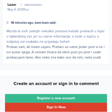
Author stats
Lazar
Administrators
May 4, 2025
1 yr
18 minutes ago, bam-bam said:
Mozda bi ovih zadnjih nekoliko postova trebalo prebaciti u topic
o tajlandskoj vizi, jer su vazne informacije, a ovde u topicu o
indijskoj vizi svakako ne pripadaju heheh
Probao sam, ali nisam uspeo. Prebaci se samo jedan post a ne i
svi posle njega. A nemam živaca da idem post po post i svaki
prebacujem tamo. Ako neko zna kako ovo da reši, neka uradi.
Create an account or sign in to comment
Register a new account
Sign In Now