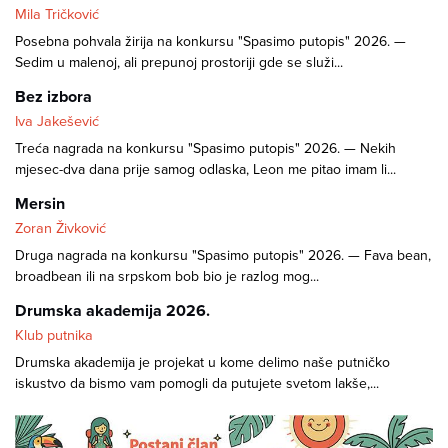
Mila Tričković
Posebna pohvala žirija na konkursu "Spasimo putopis" 2026. —
Sedim u malenoj, ali prepunoj prostoriji gde se služi...
Bez izbora
Iva Jakešević
Treća nagrada na konkursu "Spasimo putopis" 2026. — Nekih
mjesec-dva dana prije samog odlaska, Leon me pitao imam li...
Mersin
Zoran Živković
Druga nagrada na konkursu "Spasimo putopis" 2026. — Fava bean,
broadbean ili na srpskom bob bio je razlog mog...
Drumska akademija 2026.
Klub putnika
Drumska akademija je projekat u kome delimo naše putničko
iskustvo da bismo vam pomogli da putujete svetom lakše,...