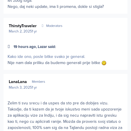
let zbog toga.
Nego, daj neki update, ima li promena, dokle si stigla?
Author stats
ThirstyTraveler
Moderators
March 2, 2025
1 yr
19 hours ago, Lazar said:
Kako ide ono, posle bitke svako je general.
Nije nam dala priliku da budemo generali prije bitke
Author stats
LanaLana
Members
March 3, 2025
1 yr
Zelim ti svu srecu i da uspes da sto pre da dobijes vizu.
Takodje, da ti kazem da je tvoje iskustvo meni sada upozorenje
za aplikaciju vize za Indiju, i da sig necu napraviti istu gresku
kao ti, nego cu aplicirati ranije. Mozda da proveris svoj status o
zaposlenosti, 100% sam sig da na Tajlandu postoji radna viza za