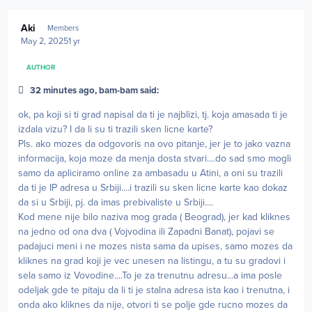
Author stats
Aki
Members
May 2, 2025
1 yr
AUTHOR
32 minutes ago, bam-bam said:
ok, pa koji si ti grad napisal da ti je najblizi, tj. koja amasada ti je
izdala vizu? I da li su ti trazili sken licne karte?
Pls. ako mozes da odgovoris na ovo pitanje, jer je to jako vazna
informacija, koja moze da menja dosta stvari....do sad smo mogli
samo da apliciramo online za ambasadu u Atini, a oni su trazili
da ti je IP adresa u Srbiji....i trazili su sken licne karte kao dokaz
da si u Srbiji, pj. da imas prebivaliste u Srbiji....
Kod mene nije bilo naziva mog grada ( Beograd), jer kad kliknes
na jedno od ona dva ( Vojvodina ili Zapadni Banat), pojavi se
padajuci meni i ne mozes nista sama da upises, samo mozes da
kliknes na grad koji je vec unesen na listingu, a tu su gradovi i
sela samo iz Vovodine....To je za trenutnu adresu...a ima posle
odeljak gde te pitaju da li ti je stalna adresa ista kao i trenutna, i
onda ako kliknes da nije, otvori ti se polje gde rucno mozes da