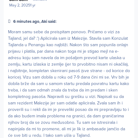
May 2, 2025
1 yr
6 minutes ago, Aki said:
Moram samu sebe da preispitam ponovo. Pričamo o vizi za
Tajland, jel da? :') Aplicirala sam iz Malezije. Stavila sam Konzulat
Tajlanda u Penangu kao najbliži. Nakon što sam popunila onlajn
prijavu i platila, par dana nakon toga mi je stigao mejl na e-
adresu koju sam navela da im pošaljem prevod karte ulaska u
zemlju, kartu izlaska iz zemlje (jer to prvobitno nisam ni okačila),
i najbitnije, kompletan skenirani pasoš (sve strane - od korice do
korice). Vizu sam dobila u roku od 7-9 dana čini mi se. Vrv bih je
dobila brže da sam u samom startu predala povratnu kartu kako
treba, i da sam odmah znala da treba da im predam i sken
kompletnog pasoša. Napravili su grešku u vizi. Napisali su da
sam rezident Malezije jer sam odatle aplicirala. Zvala sam ih i
proverili su i rekli da im je preveliki posao da mi prepravljaju to i
da ako budem imala problema na granici, da dam graničarima
njihov broj da se zovu međusobno. Tu sam se istresirala i
napinjala da mi to promene, ali mi je lik iz ambasade jamčio da
će sve biti u redu. I tako sam ušla u Tajland.