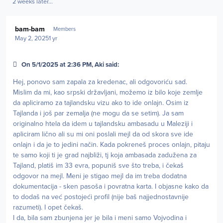
2 weeks later...
Author stats
bam-bam
Members
May 2, 2025
1 yr
On 5/1/2025 at 2:36 PM, Aki said:
Hej, ponovo sam zapala za kredenac, ali odgovoriću sad.
Mislim da mi, kao srpski državljani, možemo iz bilo koje zemlje
da apliciramo za tajlandsku vizu ako to ide onlajn. Osim iz
Tajlanda i još par zemalja (ne mogu da se setim). Ja sam
originalno htela da idem u tajlandsku ambasadu u Maleziji i
apliciram lično ali su mi oni poslali mejl da od skora sve ide
onlajn i da je to jedini način. Kada pokreneš proces onlajn, pitaju
te samo koji ti je grad najbliži, tj koja ambasada zadužena za
Tajland, platiš im 33 evra, popuniš sve što treba, i čekaš
odgovor na mejl. Meni je stigao mejl da im treba dodatna
dokumentacija - sken pasoša i povratna karta. I objasne kako da
to dodaš na već postojeći profil (nije baš najjednostavnije
razumeti). I opet čekaš.
I da, bila sam zbunjena jer je bila i meni samo Vojvodina i