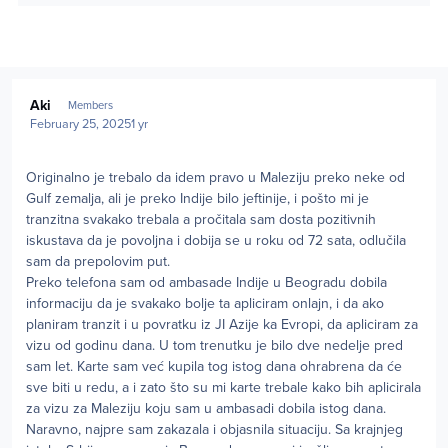
Author stats
Aki
Members
February 25, 2025
1 yr
Originalno je trebalo da idem pravo u Maleziju preko neke od
Gulf zemalja, ali je preko Indije bilo jeftinije, i pošto mi je
tranzitna svakako trebala a pročitala sam dosta pozitivnih
iskustava da je povoljna i dobija se u roku od 72 sata, odlučila
sam da prepolovim put.
Preko telefona sam od ambasade Indije u Beogradu dobila
informaciju da je svakako bolje ta apliciram onlajn, i da ako
planiram tranzit i u povratku iz JI Azije ka Evropi, da apliciram za
vizu od godinu dana. U tom trenutku je bilo dve nedelje pred
sam let. Karte sam već kupila tog istog dana ohrabrena da će
sve biti u redu, a i zato što su mi karte trebale kako bih aplicirala
za vizu za Maleziju koju sam u ambasadi dobila istog dana.
Naravno, najpre sam zakazala i objasnila situaciju. Sa krajnjeg