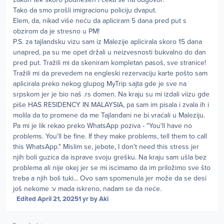
Tako da smo prošli imigracionu policiju dvaput.
Elem, da, nikad više neću da apliciram 5 dana pred put s
obzirom da je stresno u PM!
P.S. za tajlandsku vizu sam iz Malezije aplicirala skoro 15 dana
unapred, pa su me opet držali u neizvesnosti bukvalno do dan
pred put. Tražili mi da skeniram kompletan pasoš, sve stranice!
Tražili mi da prevedem na engleski rezervaciju karte pošto sam
aplicirala preko nekog glupog MyTrip sajta gde je sve na
srpskom jer je bio naš .rs domen. Na kraju su mi izdali viizu gde
piše HAS RESIDENCY IN MALAYSIA, pa sam im pisala i zvala ih i
molila da to promene da me Tajlanđani ne bi vraćali u Maleziju.
Pa mi je lik rekao preko WhatsApp poziva - "You'll have no
problems. You'll be fine. If they make problems, tell them to call
this WhatsApp." Mislim se, jebote, I don't need this stress jer
njih boli guzica da isprave svoju grešku. Na kraju sam ušla bez
problema ali nije okej jer se mi iscimamo da im priložimo sve što
treba a njih boli tuki... Ovo sam spomenula jer može da se desi
još nekome :v mada iskreno, nadam se da neće.
Edited
April 21, 2025
1 yr
by Aki