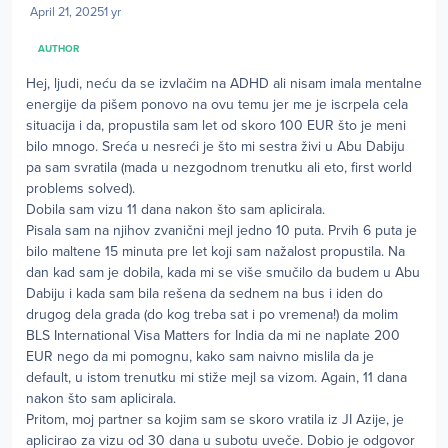
April 21, 2025
1 yr
AUTHOR
Hej, ljudi, neću da se izvlačim na ADHD ali nisam imala mentalne
energije da pišem ponovo na ovu temu jer me je iscrpela cela
situacija i da, propustila sam let od skoro 100 EUR što je meni
bilo mnogo. Sreća u nesreći je što mi sestra živi u Abu Dabiju
pa sam svratila (mada u nezgodnom trenutku ali eto, first world
problems solved).
Dobila sam vizu 11 dana nakon što sam aplicirala.
Pisala sam na njihov zvanični mejl jedno 10 puta. Prvih 6 puta je
bilo maltene 15 minuta pre let koji sam nažalost propustila. Na
dan kad sam je dobila, kada mi se više smučilo da budem u Abu
Dabiju i kada sam bila rešena da sednem na bus i iden do
drugog dela grada (do kog treba sat i po vremena!) da molim
BLS International Visa Matters for India da mi ne naplate 200
EUR nego da mi pomognu, kako sam naivno mislila da je
default, u istom trenutku mi stiže mejl sa vizom. Again, 11 dana
nakon što sam aplicirala.
Pritom, moj partner sa kojim sam se skoro vratila iz JI Azije, je
aplicirao za vizu od 30 dana u subotu uveče. Dobio je odgovor