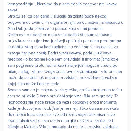
jednogodišnju... Naravno da nisam dobila odgovor niti ikakav
savet.
Strpiću se još par dana u slučaju da zaista bude nekog
odgovora od zvaničnih organa onlajn, pa ću nazvati ambasadu u
Abu Dabiju da pitam za tu pomoć koju su mi ponudili.
Delim ovo ne da bi mi neko solio pamet što sam se kasno
prijavila za vizu (jer ima ljudi koji apliciraju par dana pred put pa
je dobiju istog dana kada apliciraju a većinom su uslovi isti za
mnoge nacionalnosti). Podržavam savete, podelu iskustva, i
feedback o koracima koje sam previdela ili informacijama koje
sam pogrešno protumačila, kao i šta je još moguće uraditi po
pitanju istog, ali pre svega delim ovo sa putnicima na forumu jer
može da se desi još nekome a zaista je nezavidna situacija u
kojoj niko ne želi da se nađe.
Svesna sam da je moja najveća greška, greška broj jedan ta što
sam se prijavila 5 dana pre dobijanja vize. Bila sam greedy. Ta
jednogodišnja inače kreće da važi i otkucava onog momenta
kada je dozvoljena i dobijete je na mejl. Tako da sam sačekala
dok nisam lepo spremila sve od rezervacija i dok nisam sve
lepo isplanirala jer sam dosta energije uložila u planiranje i
čitanje o Maleziji. Vrlo je moguće da me je to najviše zajebalo.