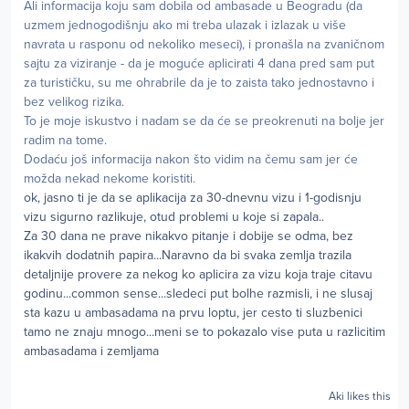
Ali informacija koju sam dobila od ambasade u Beogradu (da
uzmem jednogodišnju ako mi treba ulazak i izlazak u više
navrata u rasponu od nekoliko meseci), i pronašla na zvaničnom
sajtu za viziranje - da je moguće aplicirati 4 dana pred sam put
za turističku, su me ohrabrile da je to zaista tako jednostavno i
bez velikog rizika.
To je moje iskustvo i nadam se da će se preokrenuti na bolje jer
radim na tome.
Dodaću još informacija nakon što vidim na čemu sam jer će
možda nekad nekome koristiti.
ok, jasno ti je da se aplikacija za 30-dnevnu vizu i 1-godisnju
vizu sigurno razlikuje, otud problemi u koje si zapala..
Za 30 dana ne prave nikakvo pitanje i dobije se odma, bez
ikakvih dodatnih papira...Naravno da bi svaka zemlja trazila
detaljnije provere za nekog ko aplicira za vizu koja traje citavu
godinu...common sense...sledeci put bolhe razmisli, i ne slusaj
sta kazu u ambasadama na prvu loptu, jer cesto ti sluzbenici
tamo ne znaju mnogo...meni se to pokazalo vise puta u razlicitim
ambasadama i zemljama
Aki
likes this