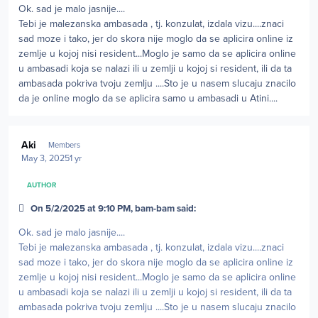
Ok. sad je malo jasnije....
Tebi je malezanska ambasada , tj. konzulat, izdala vizu....znaci
sad moze i tako, jer do skora nije moglo da se aplicira online iz
zemlje u kojoj nisi resident...Moglo je samo da se aplicira online
u ambasadi koja se nalazi ili u zemlji u kojoj si resident, ili da ta
ambasada pokriva tvoju zemlju ....Sto je u nasem slucaju znacilo
da je online moglo da se aplicira samo u ambasadi u Atini....
Author stats
Aki
Members
May 3, 2025
1 yr
AUTHOR
On 5/2/2025 at 9:10 PM, bam-bam said:
Ok. sad je malo jasnije....
Tebi je malezanska ambasada , tj. konzulat, izdala vizu....znaci
sad moze i tako, jer do skora nije moglo da se aplicira online iz
zemlje u kojoj nisi resident...Moglo je samo da se aplicira online
u ambasadi koja se nalazi ili u zemlji u kojoj si resident, ili da ta
ambasada pokriva tvoju zemlju ....Sto je u nasem slucaju znacilo