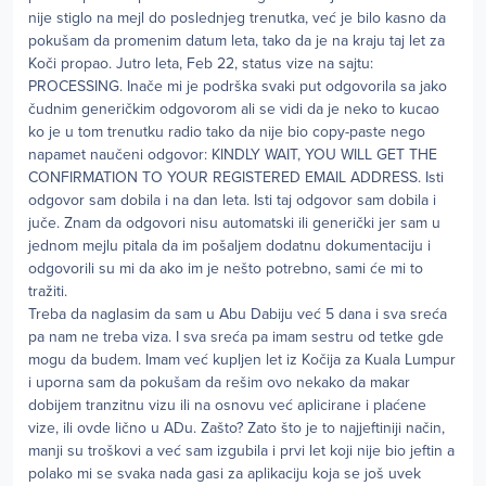
nije stiglo na mejl do poslednjeg trenutka, već je bilo kasno da
pokušam da promenim datum leta, tako da je na kraju taj let za
Koči propao. Jutro leta, Feb 22, status vize na sajtu:
PROCESSING. Inače mi je podrška svaki put odgovorila sa jako
čudnim generičkim odgovorom ali se vidi da je neko to kucao
ko je u tom trenutku radio tako da nije bio copy-paste nego
napamet naučeni odgovor: KINDLY WAIT, YOU WILL GET THE
CONFIRMATION TO YOUR REGISTERED EMAIL ADDRESS. Isti
odgovor sam dobila i na dan leta. Isti taj odgovor sam dobila i
juče. Znam da odgovori nisu automatski ili generički jer sam u
jednom mejlu pitala da im pošaljem dodatnu dokumentaciju i
odgovorili su mi da ako im je nešto potrebno, sami će mi to
tražiti.
Treba da naglasim da sam u Abu Dabiju već 5 dana i sva sreća
pa nam ne treba viza. I sva sreća pa imam sestru od tetke gde
mogu da budem. Imam već kupljen let iz Kočija za Kuala Lumpur
i uporna sam da pokušam da rešim ovo nekako da makar
dobijem tranzitnu vizu ili na osnovu već aplicirane i plaćene
vize, ili ovde lično u ADu. Zašto? Zato što je to najjeftiniji način,
manji su troškovi a već sam izgubila i prvi let koji nije bio jeftin a
polako mi se svaka nada gasi za aplikaciju koja se još uvek