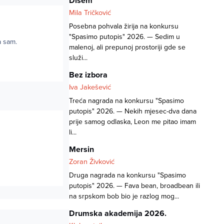
Dišem
Mila Tričković
Posebna pohvala žirija na konkursu
"Spasimo putopis" 2026. — Sedim u
a sam.
malenoj, ali prepunoj prostoriji gde se
služi...
Bez izbora
Iva Jakešević
Treća nagrada na konkursu "Spasimo
putopis" 2026. — Nekih mjesec-dva dana
prije samog odlaska, Leon me pitao imam
li...
Mersin
Zoran Živković
Druga nagrada na konkursu "Spasimo
putopis" 2026. — Fava bean, broadbean ili
na srpskom bob bio je razlog mog...
Drumska akademija 2026.