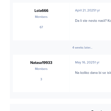
Lola666
April 21, 2025
1 yr
Members
Da li ste nesto nasli? 
67
posts
4 weeks later...
Natasa19933
May 16, 2025
1 yr
Members
Na koliko dana bi se is
3
posts