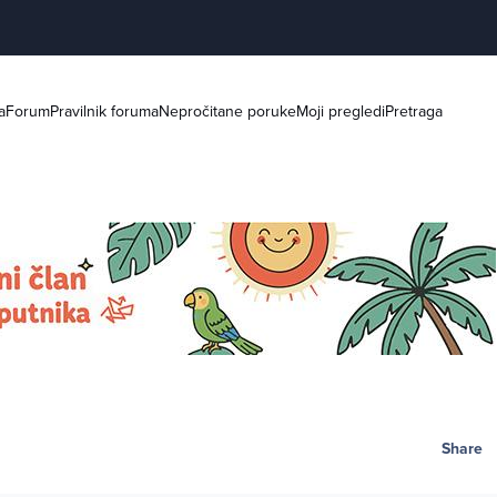
a
Forum
Pravilnik foruma
Nepročitane poruke
Moji pregledi
Pretraga
Share