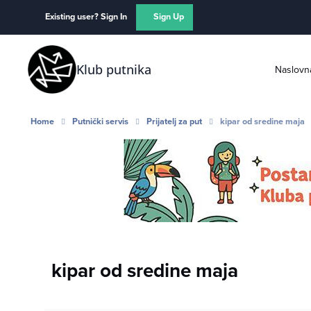
Skip to content
Existing user? Sign In
Sign Up
Klub putnika
Naslovn
Home
Putnički servis
Prijatelj za put
kipar od sredine maja
kipar od sredine maja