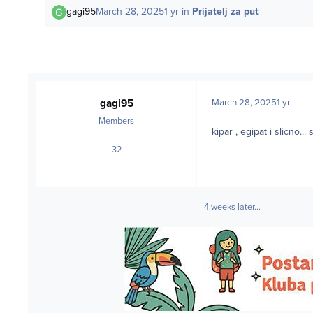
gagi95
March 28, 2025
1 yr
in
Prijatelj za put
gagi95
March 28, 2025
1 yr
Members
kipar , egipat i slicno
32
posts
4 weeks later...