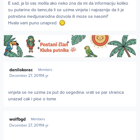
E sad, ja bi vas molila ako neko zna da mi da informaciju koliko
su putarine do tamo,da li se uzima vinjeta i najvaznije da li je
potrebna medjunarodna dozvola ili moze sa nasom?
Hvala vam puno unapred
Author stats
danilokorac
Members
December 27, 2011
14 yr
vinjeta se ne uzima za put do segedina. vrati se par stranica
unazad cak i pise o tome
Author stats
wolfbgd
Members
December 27, 2011
14 yr