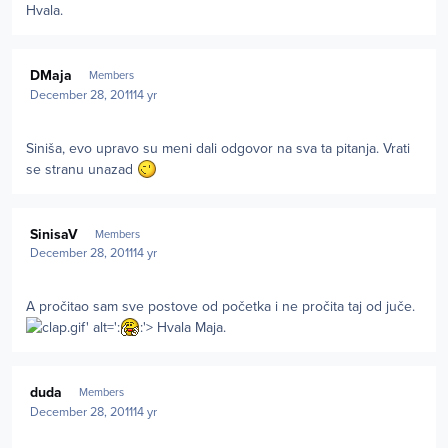
Hvala.
Author stats
DMaja
Members
December 28, 2011
14 yr
Siniša, evo upravo su meni dali odgovor na sva ta pitanja. Vrati
se stranu unazad
Author stats
SinisaV
Members
December 28, 2011
14 yr
A pročitao sam sve postove od početka i ne pročita taj od juče.
.gif' alt=':
:'> Hvala Maja.
Author stats
duda
Members
December 28, 2011
14 yr