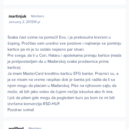
Author stats
martinjuk
Members
January 2, 2012
14 yr
Svaka čast svima na pomoći! Evo, i ja prekosutra krećem u
šoping. Pročitao sam uredno sve postove i najmanje se pominju
kartice pa mi je tu ostalo nejasno par stvari.
Pre svega, da li u Cori, Hataru i apotekama primaju kartice (mada
ja pretpostavljam da u Mađarskoj svaka prodavnica prima
kartice).
Ja imam MasterCard kreditnu karticu EFG banke. Praznici su, a
ja se nisam na vreme raspitao dok je banka još radila da li sa
njom mogu da plaćam u Mađarskoj. Piše na njihovom sajtu da
može, ali bih jako voleo da čujem nečija iskustva ako ih ima.
I još da pitam gde mogu da pogledam kurs po kom će mi biti
izvršena konverzija RSD-HUF.
Pozdrav svima!
Author stats
wolfbgd
Members