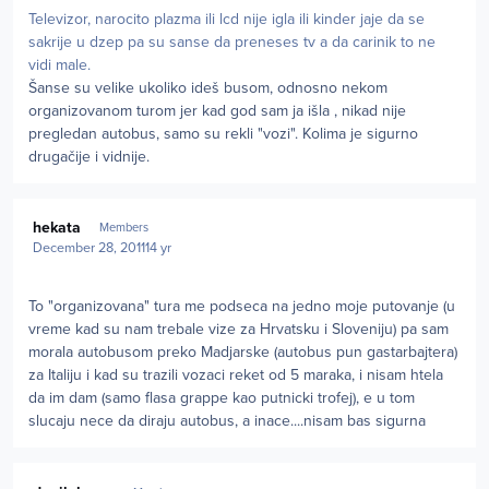
Televizor, narocito plazma ili lcd nije igla ili kinder jaje da se
sakrije u dzep pa su sanse da preneses tv a da carinik to ne
vidi male.
Šanse su velike ukoliko ideš busom, odnosno nekom
organizovanom turom jer kad god sam ja išla , nikad nije
pregledan autobus, samo su rekli "vozi". Kolima je sigurno
drugačije i vidnije.
Author stats
hekata
Members
December 28, 2011
14 yr
To "organizovana" tura me podseca na jedno moje putovanje (u
vreme kad su nam trebale vize za Hrvatsku i Sloveniju) pa sam
morala autobusom preko Madjarske (autobus pun gastarbajtera)
za Italiju i kad su trazili vozaci reket od 5 maraka, i nisam htela
da im dam (samo flasa grappe kao putnicki trofej), e u tom
slucaju nece da diraju autobus, a inace....nisam bas sigurna
Author stats