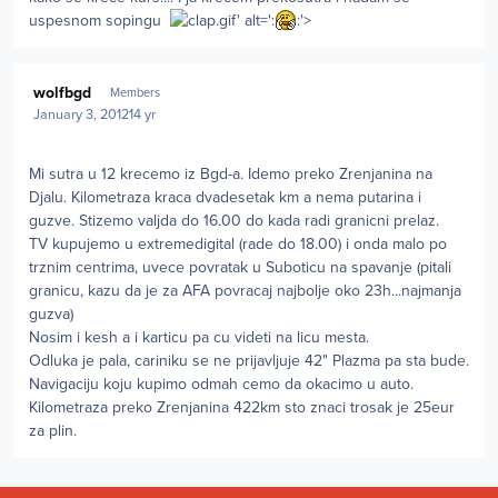
uspesnom sopingu
.gif' alt=':
:'>
Author stats
wolfbgd
Members
January 3, 2012
14 yr
Mi sutra u 12 krecemo iz Bgd-a. Idemo preko Zrenjanina na
Djalu. Kilometraza kraca dvadesetak km a nema putarina i
guzve. Stizemo valjda do 16.00 do kada radi granicni prelaz.
TV kupujemo u extremedigital (rade do 18.00) i onda malo po
trznim centrima, uvece povratak u Suboticu na spavanje (pitali
granicu, kazu da je za AFA povracaj najbolje oko 23h...najmanja
guzva)
Nosim i kesh a i karticu pa cu videti na licu mesta.
Odluka je pala, cariniku se ne prijavljuje 42" Plazma pa sta bude.
Navigaciju koju kupimo odmah cemo da okacimo u auto.
Kilometraza preko Zrenjanina 422km sto znaci trosak je 25eur
za plin.