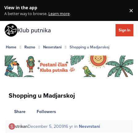
Skip to content
View in the app
×
Di
A better way to browse.
Learn more
.
Klub putnika
Sign In
Home
Razno
Nesvrstani
Shopping u Madjarskoj
Shopping u Madjarskoj
Share
Followers
strikan
December 5, 2009
16 yr
in
Nesvrstani