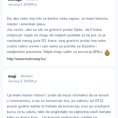
January 2, 2012
14 yr
Da, ako neko ima info za kartice neka napise. Ja imam Intezinu
master i amerikan plavu.
Jos nesto....ako se ide na granicni prelaz Djala... da li treba
vinjeta jer nigde ne mogu da nadjem podatak za taj put...to ja
nastavak naseg puta 112. Inace, ovaj granicni prelaz ima neko
cudno radno vreme i vazi samo za putnike sa Srpskim i
madjarskim pasosima. Valjda imaju salter za povracaj AFA-e
http://www.motorway.hu/
Author stats
magi
Members
January 3, 2012
14 yr
I ja imam master intesin i znam da moze normalno da se koristi
u inostranstvu, a sto se konverzije tice, po zakonu od 05.12.
prosle godine banke bi trebalo da konverziju vrse po srednjem
kursu za tu valutu, tako da pogledajte na sajtovima vasih banaka
kako se krece kurs.... I ja krecem prekosutra i nadam se