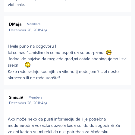
vidi male.
Author stats
DMaja
Members
December 28, 2011
14 yr
Hvala puno na odgovoru !
Ici ce nas 4...mislim da cemo uspeti da se potrpamo
Jedna ide najvise da razgleda grad,mi ostale shopingujemo i svi
srecni
Kako rade radnje kod njih za vikend tj nedeljom ? Jel nesto
skraceno ili ne rade uopšte?
Author stats
SinisaV
Members
December 28, 2011
14 yr
Ako može neko da pusti informaciju da li je potrebna
međunarodna vozačka dozvola kada se ide do segedina? Za
zeleni karton su mi rekli da nije potreban za Mađarsku.