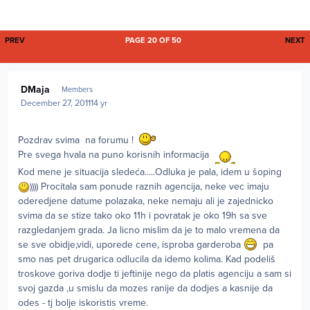
FIRST PAGE
L
PREV
PAGE 20 OF 50
NEXT
Author stats
DMaja
Members
December 27, 2011
14 yr
Pozdrav svima na forumu !
Pre svega hvala na puno korisnih informacija
Kod mene je situacija sledeća.....Odluka je pala, idem u šoping
)))) Procitala sam ponude raznih agencija, neke vec imaju
oderedjene datume polazaka, neke nemaju ali je zajednicko
svima da se stize tako oko 11h i povratak je oko 19h sa sve
razgledanjem grada. Ja licno mislim da je to malo vremena da
se sve obidje,vidi, uporede cene, isproba garderoba
pa
smo nas pet drugarica odlucila da idemo kolima. Kad podeliš
troskove goriva dodje ti jeftinije nego da platis agenciju a sam si
svoj gazda ,u smislu da mozes ranije da dodjes a kasnije da
odes - tj bolje iskoristis vreme.