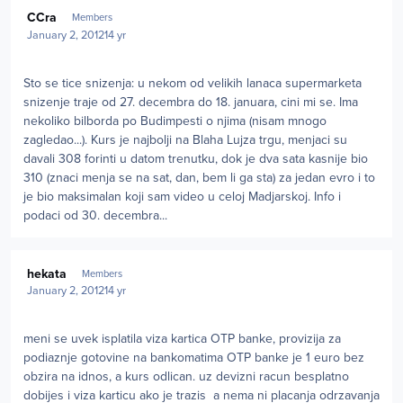
Author stats
CCra
Members
January 2, 2012
14 yr
Sto se tice snizenja: u nekom od velikih lanaca supermarketa
snizenje traje od 27. decembra do 18. januara, cini mi se. Ima
nekoliko bilborda po Budimpesti o njima (nisam mnogo
zagledao...). Kurs je najbolji na Blaha Lujza trgu, menjaci su
davali 308 forinti u datom trenutku, dok je dva sata kasnije bio
310 (znaci menja se na sat, dan, bem li ga sta) za jedan evro i to
je bio maksimalan koji sam video u celoj Madjarskoj. Info i
podaci od 30. decembra...
Author stats
hekata
Members
January 2, 2012
14 yr
meni se uvek isplatila viza kartica OTP banke, provizija za
podiaznje gotovine na bankomatima OTP banke je 1 euro bez
obzira na idnos, a kurs odlican. uz devizni racun besplatno
dobijes i viza karticu ako je trazis a nema ni placanja odrzavanja