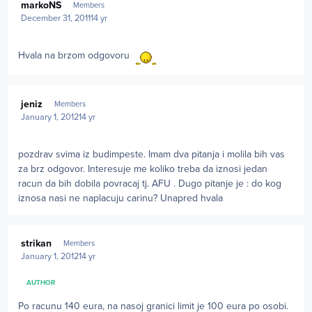
markoNS
Members
December 31, 2011
14 yr
Hvala na brzom odgovoru
Author stats
jeniz
Members
January 1, 2012
14 yr
pozdrav svima iz budimpeste. Imam dva pitanja i molila bih vas
za brz odgovor. Interesuje me koliko treba da iznosi jedan
racun da bih dobila povracaj tj. AFU . Dugo pitanje je : do kog
iznosa nasi ne naplacuju carinu? Unapred hvala
Author stats
strikan
Members
January 1, 2012
14 yr
AUTHOR
Po racunu 140 eura, na nasoj granici limit je 100 eura po osobi.