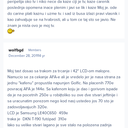
peripetija oko tv i niko nece da kaze ciji je tv, kaze carenik
poslednja opomena inace plenim i javi se lik i kaze Moj je. ode
do carine plati kaznu i uzme tv. i sad iz busa izlazi pravi vlasnik i
kao zahvaljuje se na hrabrosti, ali u tom ce taj sto se javio. Ne
znam ja nista ovo je moj tv.
Author stats
wolfbgd
Members
December 28, 2011
14 yr
Moj tast dosao sa trakom za trcanje i 42" LCD-om malopre.
Namucio se za cekanje AFA-e ali je vredelo jer je nasa strana za
jednu "kafenu" propustila napunjen Golfic. Na placenih 770e
povracaj AFA je 144e. Sa kafenom koju je dao i gorivom ispade
da je na pocetnih 250e u robi(toliko su ove dve stvari jeftinije i
sa uracunatim porezom nego kod nas) ustedeo jos 70 sto je
zadovoljavajucih 320e.
LCD je Samsung LE40C650 459e
traka je DKN T-190 futópad 310e
Iako su velike stvari lagano je sve stalo na polozena zadnja