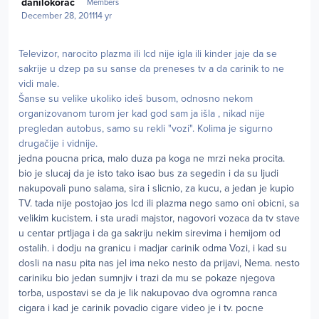
danilokorac
Members
December 28, 2011
14 yr
Televizor, narocito plazma ili lcd nije igla ili kinder jaje da se
sakrije u dzep pa su sanse da preneses tv a da carinik to ne
vidi male.
Šanse su velike ukoliko ideš busom, odnosno nekom
organizovanom turom jer kad god sam ja išla , nikad nije
pregledan autobus, samo su rekli "vozi". Kolima je sigurno
drugačije i vidnije.
jedna poucna prica, malo duza pa koga ne mrzi neka procita.
bio je slucaj da je isto tako isao bus za segedin i da su ljudi
nakupovali puno salama, sira i slicnio, za kucu, a jedan je kupio
TV. tada nije postojao jos lcd ili plazma nego samo oni obicni, sa
velikim kucistem. i sta uradi majstor, nagovori vozaca da tv stave
u centar prtljaga i da ga sakriju nekim sirevima i hemijom od
ostalih. i dodju na granicu i madjar carinik odma Vozi, i kad su
dosli na nasu pita nas jel ima neko nesto da prijavi, Nema. nesto
cariniku bio jedan sumnjiv i trazi da mu se pokaze njegova
torba, uspostavi se da je lik nakupovao dva ogromna ranca
cigara i kad je carinik povadio cigare video je i tv. pocne