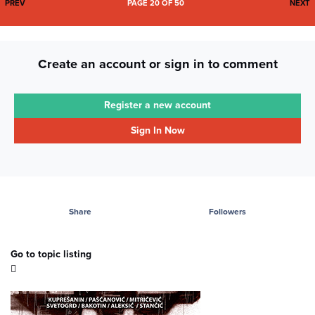
FIRST PAGE
L
PREV
PAGE 20 OF 50
NEXT
Create an account or sign in to comment
Register a new account
Sign In Now
Share
Followers
Go to topic listing