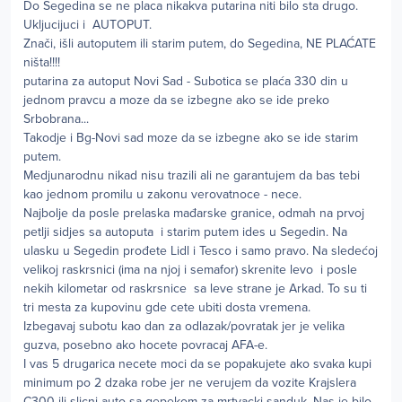
Do Segedina se ne placa nikakva putarina niti bilo sta drugo.
Ukljucijuci i AUTOPUT.
Znači, išli autoputem ili starim putem, do Segedina, NE PLAĆATE
ništa!!!!
putarina za autoput Novi Sad - Subotica se plaća 330 din u
jednom pravcu a moze da se izbegne ako se ide preko
Srbobrana...
Takodje i Bg-Novi sad moze da se izbegne ako se ide starim
putem.
Medjunarodnu nikad nisu trazili ali ne garantujem da bas tebi
kao jednom promilu u zakonu verovatnoce - nece.
Najbolje da posle prelaska mađarske granice, odmah na prvoj
petlji sidjes sa autoputa i starim putem ides u Segedin. Na
ulasku u Segedin prođete Lidl i Tesco i samo pravo. Na sledećoj
velikoj raskrsnici (ima na njoj i semafor) skrenite levo i posle
nekih kilometar od raskrsnice sa leve strane je Arkad. To su ti
tri mesta za kupovinu gde cete ubiti dosta vremena.
Izbegavaj subotu kao dan za odlazak/povratak jer je velika
guzva, posebno ako hocete povracaj AFA-e.
I vas 5 drugarica necete moci da se popakujete ako svaka kupi
minimum po 2 dzaka robe jer ne verujem da vozite Krajslera
C300 ili slicni auto sa gepekom za mrtvacki sanduk. Nas je bilo