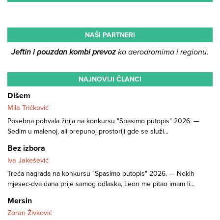
NAŠI PARTNERI
Jeftin i pouzdan kombi prevoz
ka aerodromima i regionu.
NAJNOVIJI ČLANCI
Dišem
Mila Tričković
Posebna pohvala žirija na konkursu "Spasimo putopis" 2026. —
Sedim u malenoj, ali prepunoj prostoriji gde se služi...
Bez izbora
Iva Jakešević
Treća nagrada na konkursu "Spasimo putopis" 2026. — Nekih
mjesec-dva dana prije samog odlaska, Leon me pitao imam li...
Mersin
Zoran Živković