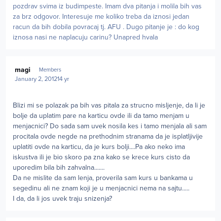
pozdrav svima iz budimpeste. Imam dva pitanja i molila bih vas
za brz odgovor. Interesuje me koliko treba da iznosi jedan
racun da bih dobila povracaj tj. AFU . Dugo pitanje je : do kog
iznosa nasi ne naplacuju carinu? Unapred hvala
Author stats
magi
Members
January 2, 2012
14 yr
Blizi mi se polazak pa bih vas pitala za strucno misljenje, da li je
bolje da uplatim pare na karticu ovde ili da tamo menjam u
menjacnici? Do sada sam uvek nosila kes i tamo menjala ali sam
procitala ovde negde na prethodnim stranama da je isplatljivije
uplatiti ovde na karticu, da je kurs bolji....Pa ako neko ima
iskustva ili je bio skoro pa zna kako se krece kurs cisto da
uporedim bila bih zahvalna.......
Da ne mislite da sam lenja, proverila sam kurs u bankama u
segedinu ali ne znam koji je u menjacnici nema na sajtu.....
I da, da li jos uvek traju snizenja?