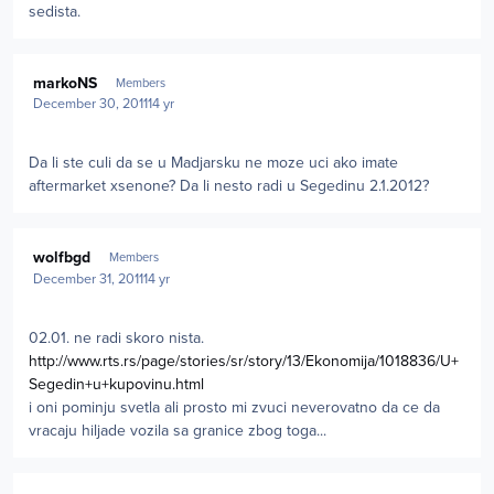
sedista.
Author stats
markoNS
Members
December 30, 2011
14 yr
Da li ste culi da se u Madjarsku ne moze uci ako imate
aftermarket xsenone? Da li nesto radi u Segedinu 2.1.2012?
Author stats
wolfbgd
Members
December 31, 2011
14 yr
02.01. ne radi skoro nista.
http://www.rts.rs/page/stories/sr/story/13/Ekonomija/1018836/U+
Segedin+u+kupovinu.html
i oni pominju svetla ali prosto mi zvuci neverovatno da ce da
vracaju hiljade vozila sa granice zbog toga...
Author stats