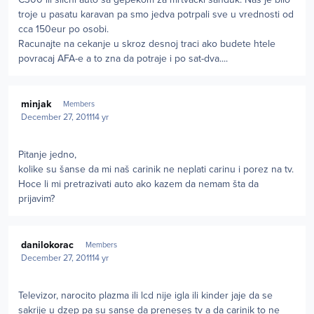
troje u pasatu karavan pa smo jedva potrpali sve u vrednosti od
cca 150eur po osobi.
Racunajte na cekanje u skroz desnoj traci ako budete htele
povracaj AFA-e a to zna da potraje i po sat-dva....
Author stats
minjak
Members
December 27, 2011
14 yr
Pitanje jedno,
kolike su šanse da mi naš carinik ne neplati carinu i porez na tv.
Hoce li mi pretrazivati auto ako kazem da nemam šta da
prijavim?
Author stats
danilokorac
Members
December 27, 2011
14 yr
Televizor, narocito plazma ili lcd nije igla ili kinder jaje da se
sakrije u dzep pa su sanse da preneses tv a da carinik to ne