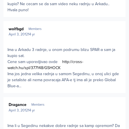
kupio? Ne cecam se da sam video neku radnju u Arkadu..
Hvala puno!
Author stats
wolfbgd
Members
April 3, 2012
14 yr
Ima u Arkadu 3 radnje, u onom podrumu blizu SPAR-a sam ja
kupio sat.
Cene sam uporedjivao ovde
http://cross-
watch.hu/spl/377148/GSHOCK
Ima jos jedna velika radnja u samom Segedinu, u onoj ulici gde
je setaliste ali nema povracaja AFA-e tj ima ali je preko Global
Blue-a...
Author stats
Dragance
Members
April 3, 2012
14 yr
Ima li u Segedinu nekakve dobre radnje sa kamp opremom? Da