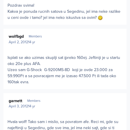
Pozdrav svima!
Kakva je ponuda rucnih satova u Segedinu, jel ima neke razlike
u ceni ovde i tamo? jel ima neko iskustva sa ovim?
Author stats
wolfbgd
Members
April 2, 2012
14 yr
Isplati se ako uzimas skuplji sat (preko 160e). Jeftiniji je u startu
oko 20e plus AFA.
Uzeo sam G-Shock G-9200MS-8D koji je ovde 23.000 za
59.990Ft a sa povracajem me je izasao 47.500 Ft ili tada oko
160tak evra.
Author stats
garnett
Members
April 3, 2012
14 yr
Hvala wolf! Tako sam i mislio, sa povratom afe. Reci mi, gde su
najeftiniji u Segedinu, gde sve ima, jel ima neki sajt, gde si ti