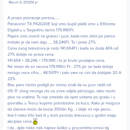
March 9, 2012
14 yr
A propo povracaja poreza,.....
Panasonic TX P42G30E koji smo kupili platili smo u EXtreme
Digital-u u Segedinu tacno 179.990Ft.
Papire smo overili na granici i juce, kada smo otisli po parice
trebalo je da nam daju .... 38.246Ft. To i jeste 27%.
Cena ovog televizora je neto 141.654Ft i kada se doda AFA od
27% dobije se prava cena.
141.654 + 38.246 = 179.990 i to je bruto prodajna cena.
Ne moze da se racuna 179.990n Ft - 27% jer se tada dobija
mnogo veca cifra.... 48.597Ft i zato vam se cini da dobijate 20 ili
22%.
Btw, pare nismo podigli jer nismo znali da su juce radili od
09.-11. zbog necega sto se zove valjda pénzügyi...tako nesto
pise na vratima. To nije smetalo da opet setamo po gradu i u
povratku u Tescu kupimo potrebstine za kucu. Kako je moguce
da slanina moze da kosta 350din Kg... i dalje mi nije jasno..
Ima li neko Info kad ili u kom periodu (mesecu) u godini imaju
akcijske cene
I da , ajde neko nek napise koliko u procentima iznosi taj