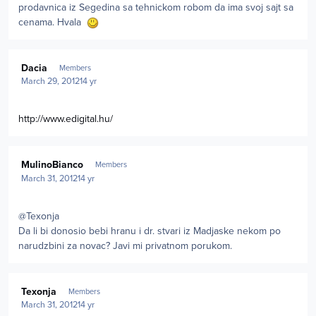
prodavnica iz Segedina sa tehnickom robom da ima svoj sajt sa
cenama. Hvala
Author stats
Dacia
Members
March 29, 2012
14 yr
http://www.edigital.hu/
Author stats
MulinoBianco
Members
March 31, 2012
14 yr
@Texonja
Da li bi donosio bebi hranu i dr. stvari iz Madjaske nekom po
narudzbini za novac? Javi mi privatnom porukom.
Author stats
Texonja
Members
March 31, 2012
14 yr