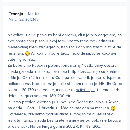
Author stats
Texonja
Members
March 22, 2012
14 yr
Nekoliko ljudi je pitalo za bebi-opremu, ali nije bilo odgovora, pa
evo posto sam pisao u ovoj temi i posto redovno (jednom u
mesec-dva) idem za Segedin, napisacu ono sto znam, a to je da
ne znam.
Ali kontam bolje tako, nego da ispadne kako svi
cute i ignorisu...
Za bebu smo kupovali pelene, onda onaj Nestle baby-desert
(mada ga sada ima i kod nas), kao i Hipp kasice koje su znatno
jeftinije. Oko 1.35 eur su u Cori, pa kad se odbije porez ispadne
odlicna cena. Kod nas najjeftinije sto sam nasao je 145 din Good
Night i 160-170 ove vocne, mada je to
najjeftinije
i nema uvek
dok su regularne cene 180-200 din.
Isli smo proslog vikenda (u subotu) do Segedina, prvo u Arkad,
pa onda u Coru. U Arkadu su Madjari nacionalna manjina.
Coveeece, pre samo godinu dana si mogao da cujes srpski
jezik tu i tamo, a sada bez preterivanja vise od polovine kupaca
prica srpski. Na parkingu gomila SU, ZR, KI, NS, BG...