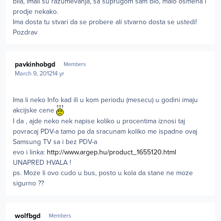
bila, imali su razumevanja, sa suprugom sam bio, malo osmeha i
prodje nekako.
Ima dosta tu stvari da se probere ali stvarno dosta se ustedi!
Pozdrav
Author stats
pavkinhobgd
Members
March 9, 2012
14 yr
Ima li neko Info kad ili u kom periodu (mesecu) u godini imaju
akcijske cene
I da , ajde neko nek napise koliko u procentima iznosi taj
povracaj PDV-a tamo pa da sracunam koliko me ispadne ovaj
Samsung TV sa i bez PDV-a
evo i linka:
http://www.argep.hu/product_1655120.html
UNAPRED HVALA !
ps. Moze li ovo cudo u bus, posto u kola da stane ne moze
sigurno ??
Author stats
wolfbgd
Members