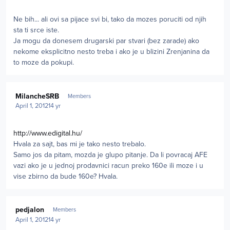
Ne bih... ali ovi sa pijace svi bi, tako da mozes poruciti od njih
sta ti srce iste.
Ja mogu da donesem drugarski par stvari (bez zarade) ako
nekome eksplicitno nesto treba i ako je u blizini Zrenjanina da
to moze da pokupi.
Author stats
MilancheSRB
Members
April 1, 2012
14 yr
http://www.edigital.hu/
Hvala za sajt, bas mi je tako nesto trebalo.
Samo jos da pitam, mozda je glupo pitanje. Da li povracaj AFE
vazi ako je u jednoj prodavnici racun preko 160e ili moze i u
vise zbirno da bude 160e? Hvala.
Author stats
pedjalon
Members
April 1, 2012
14 yr