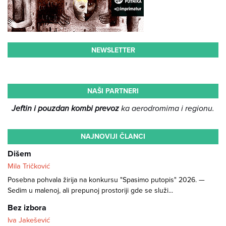
NEWSLETTER
NAŠI PARTNERI
Jeftin i pouzdan kombi prevoz
ka aerodromima i regionu.
NAJNOVIJI ČLANCI
Dišem
Mila Tričković
Posebna pohvala žirija na konkursu "Spasimo putopis" 2026. —
Sedim u malenoj, ali prepunoj prostoriji gde se služi...
Bez izbora
Iva Jakešević