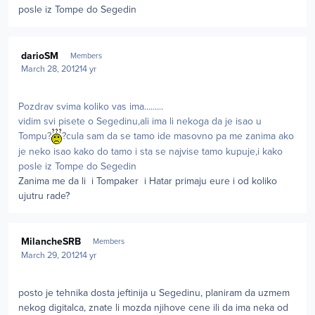
posle iz Tompe do Segedin
Author stats
darioSM
Members
March 28, 2012
14 yr
Pozdrav svima koliko vas ima.........
vidim svi pisete o Segedinu,ali ima li nekoga da je isao u
Tompu?
?cula sam da se tamo ide masovno pa me zanima ako
je neko isao kako do tamo i sta se najvise tamo kupuje,i kako
posle iz Tompe do Segedin
Zanima me da li i Tompaker i Hatar primaju eure i od koliko
ujutru rade?
Author stats
MilancheSRB
Members
March 29, 2012
14 yr
posto je tehnika dosta jeftinija u Segedinu, planiram da uzmem
nekog digitalca, znate li mozda njihove cene ili da ima neka od