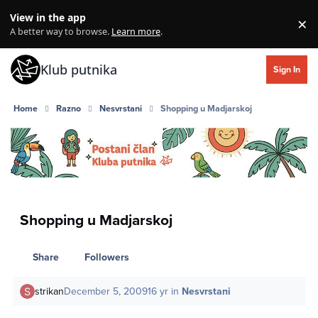
Skip to content
View in the app
×
Di
A better way to browse.
Learn more
.
Klub putnika
Sign In
Home
Razno
Nesvrstani
Shopping u Madjarskoj
Shopping u Madjarskoj
Share
Followers
strikan
December 5, 2009
16 yr
in
Nesvrstani