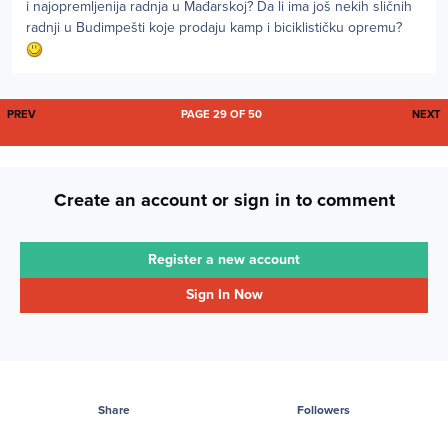
i najopremljenija radnja u Mađarskoj? Da li ima još nekih sličnih
radnji u Budimpešti koje prodaju kamp i biciklističku opremu?
FIRST PAGE
L
PREV
PAGE 29 OF 50
NEXT
Create an account or sign in to comment
Register a new account
Sign In Now
Share
Followers