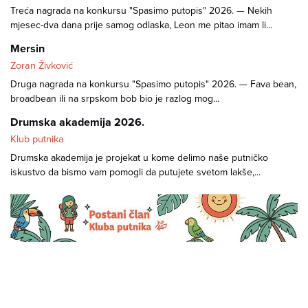
Treća nagrada na konkursu "Spasimo putopis" 2026. — Nekih
mjesec-dva dana prije samog odlaska, Leon me pitao imam li...
Mersin
Zoran Živković
Druga nagrada na konkursu "Spasimo putopis" 2026. — Fava bean,
broadbean ili na srpskom bob bio je razlog mog...
Drumska akademija 2026.
Klub putnika
Drumska akademija je projekat u kome delimo naše putničko
iskustvo da bismo vam pomogli da putujete svetom lakše,...