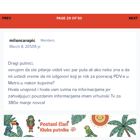
FIRST PAGE
L
PREV
PAGE 29 OF 50
NEXT
Author stats
milancarapic
Members
March 8, 2012
14 yr
Dragi putnici,
verujem da ste pitanje videli vec par puta ali ako neko zna a da
mi ustedi vreme da mi odgovori koji je rok za povracaj PDV-a u
Metro-u nakon kupvine?
Hvala unapred i hvala vam svima na informacijama jer
zahvaljujuci pouzdanim informacijama imam vrhunski Tv za
380e manje novca!