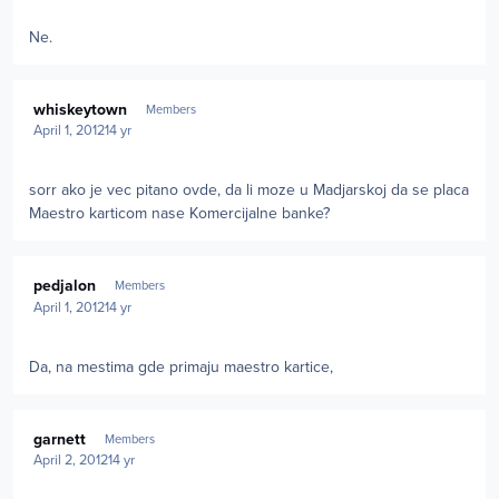
Ne.
Author stats
whiskeytown
Members
April 1, 2012
14 yr
sorr ako je vec pitano ovde, da li moze u Madjarskoj da se placa
Maestro karticom nase Komercijalne banke?
Author stats
pedjalon
Members
April 1, 2012
14 yr
Da, na mestima gde primaju maestro kartice,
Author stats
garnett
Members
April 2, 2012
14 yr