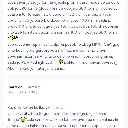
Losa stvar je sto je forinta ojacala prema euru - sada se za euro
dobije 280 forinti (decembra se dobijalo 300 forinti), a cene su
ostale iste. To automatski cene cini 7% visim za nas, a kada
dodamo i da je euro bio decembra ispod 100 din, a sada je
preko 110 din, tu se izgubi jos 10% , pa sada za 100 din dobijem
oko 255 forinti, a decembra sam za 100 din dobijao 300 forinti.
Sve u svemu, isplati se i dalje ici posebno zbog H&M i C&A gde
smo kupili brdo garderobe za klinku, a u Cori smo pravili
dovoljan racun za AFU tako da smo vratili i porez na granici.
Sada je PDV kod njih 27% !!!
(dakle, nimalo naivan povracaj)
Ako ima kak'ijeh pitanja, tu sam...
Author stats
mareee
Members
March 27, 2012
14 yr
Pozdrav svima koliko vas ima.........
vidim svi pisete o Segedinu,ali ima li nekoga da je isao u
Tompu?
?cula sam da se tamo ide masovno pa me zanima ako
je neko isao kako do tamo i sta se najvise tamo kupuje,i kako