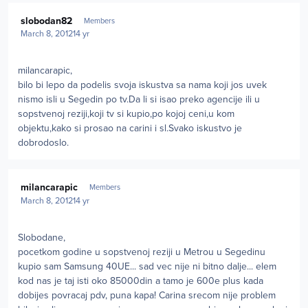
Author stats
slobodan82
Members
March 8, 2012
14 yr
milancarapic,
bilo bi lepo da podelis svoja iskustva sa nama koji jos uvek
nismo isli u Segedin po tv.Da li si isao preko agencije ili u
sopstvenoj reziji,koji tv si kupio,po kojoj ceni,u kom
objektu,kako si prosao na carini i sl.Svako iskustvo je
dobrodoslo.
Author stats
milancarapic
Members
March 8, 2012
14 yr
Slobodane,
pocetkom godine u sopstvenoj reziji u Metrou u Segedinu
kupio sam Samsung 40UE... sad vec nije ni bitno dalje... elem
kod nas je taj isti oko 85000din a tamo je 600e plus kada
dobijes povracaj pdv, puna kapa! Carina srecom nije problem