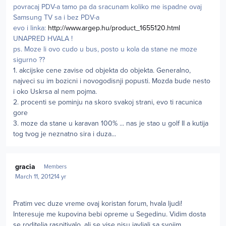
povracaj PDV-a tamo pa da sracunam koliko me ispadne ovaj
Samsung TV sa i bez PDV-a
evo i linka:
http://www.argep.hu/product_1655120.html
UNAPRED HVALA !
ps. Moze li ovo cudo u bus, posto u kola da stane ne moze
sigurno ??
1. akcijske cene zavise od objekta do objekta. Generalno,
najveci su im bozicni i novogodisnji popusti. Mozda bude nesto
i oko Uskrsa al nem pojma.
2. procenti se pominju na skoro svakoj strani, evo ti racunica
gore
3. moze da stane u karavan 100% ... nas je stao u golf II a kutija
tog tvog je neznatno sira i duza...
Author stats
gracia
Members
March 11, 2012
14 yr
Pratim vec duze vreme ovaj koristan forum, hvala ljudi!
Interesuje me kupovina bebi opreme u Segedinu. Vidim dosta
se roditelja raspitivalo, ali se vise nisu javljali sa svojim