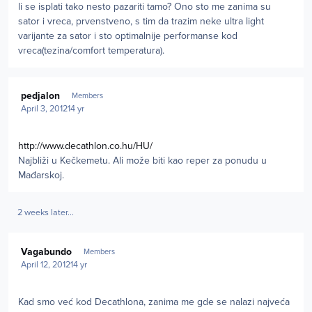
li se isplati tako nesto pazariti tamo? Ono sto me zanima su
sator i vreca, prvenstveno, s tim da trazim neke ultra light
varijante za sator i sto optimalnije performanse kod
vreca(tezina/comfort temperatura).
Author stats
pedjalon
Members
April 3, 2012
14 yr
http://www.decathlon.co.hu/HU/
Najbliži u Kečkemetu. Ali može biti kao reper za ponudu u
Mađarskoj.
2 weeks later...
Author stats
Vagabundo
Members
April 12, 2012
14 yr
Kad smo već kod Decathlona, zanima me gde se nalazi najveća