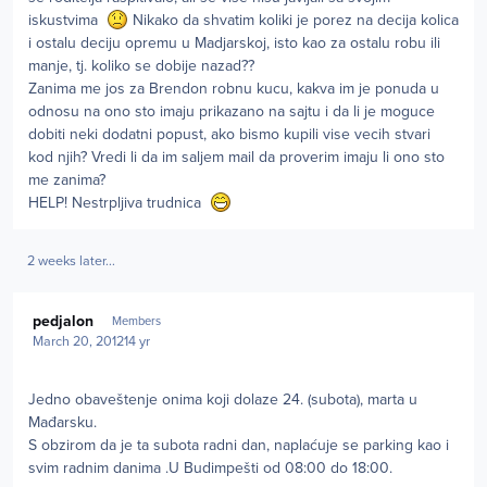
iskustvima
Nikako da shvatim koliki je porez na decija kolica
i ostalu deciju opremu u Madjarskoj, isto kao za ostalu robu ili
manje, tj. koliko se dobije nazad??
Zanima me jos za Brendon robnu kucu, kakva im je ponuda u
odnosu na ono sto imaju prikazano na sajtu i da li je moguce
dobiti neki dodatni popust, ako bismo kupili vise vecih stvari
kod njih? Vredi li da im saljem mail da proverim imaju li ono sto
me zanima?
HELP! Nestrpljiva trudnica
2 weeks later...
Author stats
pedjalon
Members
March 20, 2012
14 yr
Jedno obaveštenje onima koji dolaze 24. (subota), marta u
Mađarsku.
S obzirom da je ta subota radni dan, naplaćuje se parking kao i
svim radnim danima .U Budimpešti od 08:00 do 18:00.