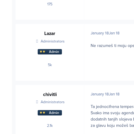
175
posts
Lazar
January 18
Jan 18
Administrators
Ne razumeš ti moju ops
5k
posts
chivitli
January 18
Jan 18
Administrators
Ta jednocifrena temperat
Svako ima svoju agendu,
dodatnih tanjih slojeva 
za glavu koju možeš bac
2.1k
posts