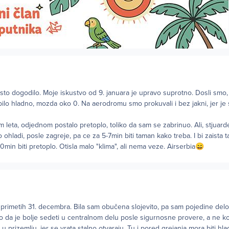
to dogodilo. Moje iskustvo od 9. januara je upravo suprotno. Dosli smo,
 bilo hladno, mozda oko 0. Na aerodromu smo prokuvali i bez jakni, jer je 
m leta, odjednom postalo pretoplo, toliko da sam se zabrinuo. Ali, stjuard
 ohladi, posle zagreje, pa ce za 5-7min biti taman kako treba. I bi zaista
min biti pretoplo. Otisla malo "klima", ali nema veze. Airserbia
😄
primetih 31. decembra. Bila sam obučena slojevito, pa sam pojedine de
o da je bolje sedeti u centralnom delu posle sigurnosne provere, a ne ko
a u prizemlju, jer se vrata stalno otvaraju. Tu i pored grejanja mora biti hla