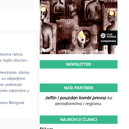
lovina ranca.
o toplo obučen,
NEWSLETTER
m mrežama, danas
e su objavljene
ma, pokazuje
NAŠI PARTNERI
roma zaposleni u
Jeftin i pouzdan kombi prevoz
ka
odromu Beograd
aerodromima i regionu.
NAJNOVIJI ČLANCI