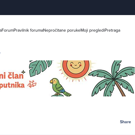
a
Forum
Pravilnik foruma
Nepročitane poruke
Moji pregledi
Pretraga
e
Share