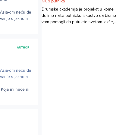
Klub putnika
Drumska akademija je projekat u kome
irAsia-om neću da
delimo naše putničko iskustvo da bismo
avanje s jaknom
vam pomogli da putujete svetom lakše,...
AUTHOR
irAsia-om neću da
avanje s jaknom
 Koja mi neće ni