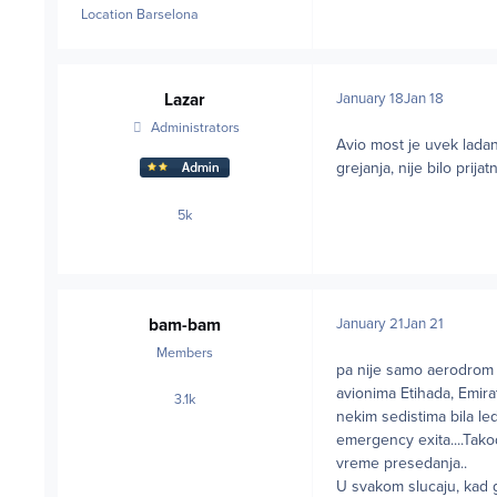
Location
Barselona
Lazar
January 18
Jan 18
Administrators
Avio most je uvek lada
grejanja, nije bilo prij
5k
posts
bam-bam
January 21
Jan 21
Members
pa nije samo aerodrom p
avionima Etihada, Emir
3.1k
posts
nekim sedistima bila l
emergency exita....Tako
vreme presedanja..
U svakom slucaju, kad g