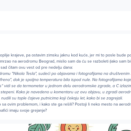
oplije krajeve, pa ostavim zimsku jaknu kod kuće, jer mi to posle bude po
mrzao na aerodromu Beograd, mislio sam da ću se razboleti (iako sam bi
 sad čitam ovu vest od pre nedelju dana:
omu "Nikola Tesla", sudeći po objavama i fotografijama na društveni
cifreno", dok je spoljna temperatura bila ispod nule. Na fotografijama koj
ks“ vidi se da termometar u jednom delu aerodromske zgrade, a C izlazi
t stepeni. Kako je navedeno u komentaru uz ovu objavu, u zgradi aerod
 nudili su tople čajeve putnicima koji čekaju let, kako bi se zagrejali.
o sa ovim problemom, i kako ste ga rešili? Postoji li neko mesto na aer
kafići imaju svoje grejanje?