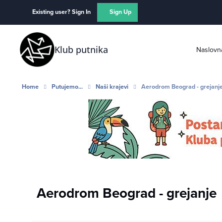
Skip to content
Existing user? Sign In
Sign Up
Klub putnika
Naslovn
Home
Putujemo...
Naši krajevi
Aerodrom Beograd - grejanj
Aerodrom Beograd - grejanje