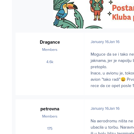
Dragance
January 16
Jan 16
Members
Moguce da se i tako nes
jaknama, jer je napolju
4.6k
posts
pretoplo.
Inace, u avionu je, toko
avion "tako radi"
😄
Prvo
rece da ce opet posle 10
petrovna
January 16
Jan 16
Members
Na aerodromu ništa ne 
ubacila u torbu. Naravn
175
posts
ili u holu blizu terminal