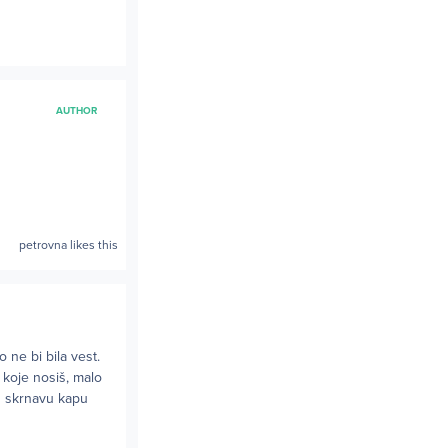
AUTHOR
petrovna
likes this
 ne bi bila vest.
 koje nosiš, malo
ku skrnavu kapu