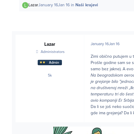
Lazar
January 16
Jan 16
in
Naši krajevi
Lazar
January 16
Jan 16
Administrators
Zimi obično putujem u t
Prošle godine sam se s
samo bez jakne). A evo
Na beogradskom aerodr
5k
posts
je grejanje bilo "jedno
na društvenoj mreži „I
temperaturu tri do šes
avio kompaniji Er Srbija
Da li se još neko suoči
gde ima grejanja? Da li 