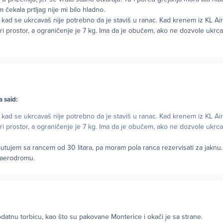
 čekala prtljag nije mi bilo hladno.
 kad se ukrcavaš nije potrebno da je staviš u ranac. Kad krenem iz KL A
i prostor, a ograničenje je 7 kg. Ima da je obučem, ako ne dozvole ukrc
 said:
 kad se ukrcavaš nije potrebno da je staviš u ranac. Kad krenem iz KL A
i prostor, a ograničenje je 7 kg. Ima da je obučem, ako ne dozvole ukrc
utujem sa rancem od 30 litara, pa moram pola ranca rezervisati za jaknu.
a aerodromu.
atnu torbicu, kao što su pakovane Monterice i okači je sa strane.