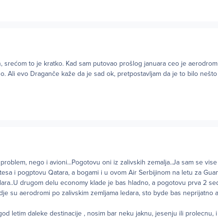
n, srećom to je kratko. Kad sam putovao prošlog januara ceo je aerodrom
atno. Ali evo Draganče kaže da je sad ok, pretpostavljam da je to bilo nešt
roblem, nego i avioni...Pogotovu oni iz zalivskih zemalja..Ja sam se vis
atesa i pogptovu Qatara, a bogami i u ovom Air Serbijinom na letu za Gu
edara..U drugom delu economy klade je bas hladno, a pogotovu prva 2 se
dje su aerodromi po zalivskim zemljama ledara, sto byde bas neprijatno 
od letim daleke destinacije , nosim bar neku jaknu, jesenju ili prolecnu, 