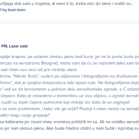
tljaga dok sam u tropima, al mani ti to, treba stici do tamo i vratiti se...
1
by bam-bam
 PM, Lazar said:
oplije krajeve, pa ostavim zimsku jaknu kod kuće, jer mi to posle bude po
mrzao na aerodromu Beograd, mislio sam da ću se razboleti (iako sam bi
 sad čitam ovu vest od pre nedelju dana:
omu "Nikola Tesla", sudeći po objavama i fotografijama na društveni
cifreno", dok je spoljna temperatura bila ispod nule. Na fotografijama koj
ks“ vidi se da termometar u jednom delu aerodromske zgrade, a C izlazi
t stepeni. Kako je navedeno u komentaru uz ovu objavu, u zgradi aerod
 nudili su tople čajeve putnicima koji čekaju let, kako bi se zagrejali.
o sa ovim problemom, i kako ste ga rešili? Postoji li neko mesto na aer
kafići imaju svoje grejanje?
sa kafanama jer nisam imao vremena približiti im se. Ali na ostatku aerod
no jer sam skinuo jaknu. Ako bude hladno otidni u neki butik i isprobaj s