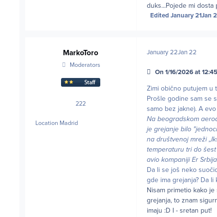
duks...Pojede mi dosta pr
Edited
January 21
Jan 2
MarkoToro
January 22
Jan 22
Moderators
On 1/16/2026 at 12:45
Zimi obično putujem u t
Prošle godine sam se s
222
posts
samo bez jakne). A evo
Na beogradskom aerodr
Location
Madrid
je grejanje bilo "jedno
na društvenoj mreži „I
temperaturu tri do šes
avio kompaniji Er Srbija
Da li se još neko suoči
gde ima grejanja? Da li 
Nisam primetio kako je 
grejanja, to znam sigur
imaju :D I - sretan put!