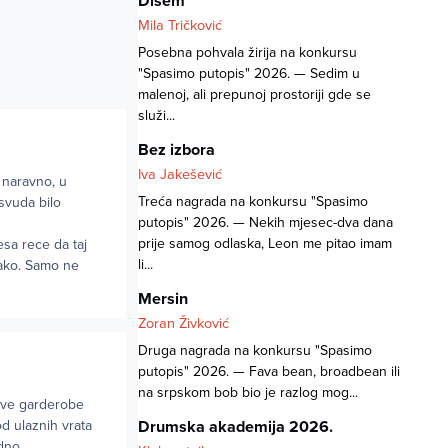
Dišem
Mila Tričković
Posebna pohvala žirija na konkursu
"Spasimo putopis" 2026. — Sedim u
malenoj, ali prepunoj prostoriji gde se
služi...
Bez izbora
Iva Jakešević
 naravno, u
Treća nagrada na konkursu "Spasimo
svuda bilo
putopis" 2026. — Nekih mjesec-dva dana
prije samog odlaska, Leon me pitao imam
esa rece da taj
li...
 tako. Samo ne
Mersin
Zoran Živković
Druga nagrada na konkursu "Spasimo
putopis" 2026. — Fava bean, broadbean ili
na srpskom bob bio je razlog mog...
love garderobe
d ulaznih vrata
Drumska akademija 2026.
dno.