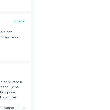
AUTHOR
 bio bez
o privremeno.
e puta smrzao u
angzhou je na
dista pored
ako je duze
i pristojno debeo