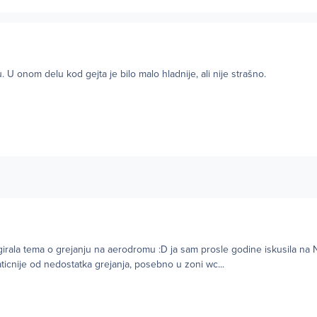
 U onom delu kod gejta je bilo malo hladnije, ali nije strašno.
igirala tema o grejanju na aerodromu :D ja sam prosle godine iskusila na 
icnije od nedostatka grejanja, posebno u zoni wc...