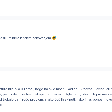
esiju minimalističkim pakovanjem
😅
ura nije bila u zgradi, nego na avio mostu, kad se ukrcavaš u avion, ali to
 pa u skladu sa tim i pakuje informacije... Uglavnom, obuci tih par majica
bi trebalo da ti reše problem, a lako ćeš ih skinuti. I ako imaš ponesi ne
iti