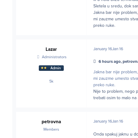
Sletela u sredu, dok sam
Jakna bar nije problem,
mi zauzme umesto stvar
preko ruke.
Lazar
January 16
Jan 16
Administrators
6 hours ago, petrovna
Jakna bar nije problem,
mi zauzme umesto stvar
5k
posts
preko ruke.
Nije to problem, nego p
trebati osim to malo n
petrovna
January 16
Jan 16
Members
Onda spakuj jaknu u dod