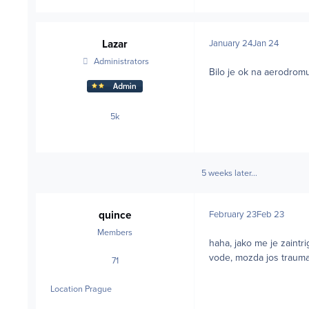
Lazar
January 24
Jan 24
Administrators
Bilo je ok na aerodromu.
5k
posts
5 weeks later...
quince
February 23
Feb 23
Members
haha, jako me je zaintr
vode, mozda jos traumat
71
posts
Location
Prague