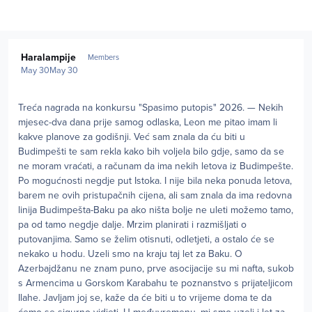
Author stats
Haralampije
Members
May 30
May 30
Treća nagrada na konkursu "Spasimo putopis" 2026. — Nekih
mjesec-dva dana prije samog odlaska, Leon me pitao imam li
kakve planove za godišnji. Već sam znala da ću biti u
Budimpešti te sam rekla kako bih voljela bilo gdje, samo da se
ne moram vraćati, a računam da ima nekih letova iz Budimpešte.
Po mogućnosti negdje put Istoka. I nije bila neka ponuda letova,
barem ne ovih pristupačnih cijena, ali sam znala da ima redovna
linija Budimpešta-Baku pa ako ništa bolje ne uleti možemo tamo,
pa od tamo negdje dalje. Mrzim planirati i razmišljati o
putovanjima. Samo se želim otisnuti, odletjeti, a ostalo će se
nekako u hodu. Uzeli smo na kraju taj let za Baku. O
Azerbajdžanu ne znam puno, prve asocijacije su mi nafta, sukob
s Armencima u Gorskom Karabahu te poznanstvo s prijateljicom
Ilahe. Javljam joj se, kaže da će biti u to vrijeme doma te da