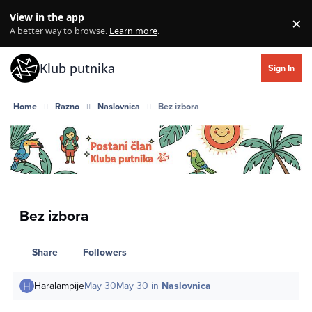
Skip to content
View in the app
×
Di
A better way to browse.
Learn more
.
Klub putnika
Sign In
Home
Razno
Naslovnica
Bez izbora
Bez izbora
Share
Followers
Haralampije
May 30
May 30
in
Naslovnica