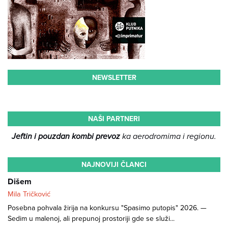
NEWSLETTER
NAŠI PARTNERI
Jeftin i pouzdan kombi prevoz
ka aerodromima i regionu.
NAJNOVIJI ČLANCI
Dišem
Mila Tričković
Posebna pohvala žirija na konkursu "Spasimo putopis" 2026. —
Sedim u malenoj, ali prepunoj prostoriji gde se služi...