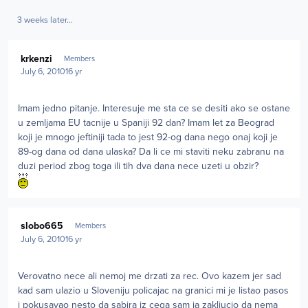
3 weeks later...
Author stats
krkenzi
Members
July 6, 2010
16 yr
Imam jedno pitanje. Interesuje me sta ce se desiti ako se ostane
u zemljama EU tacnije u Spaniji 92 dan? Imam let za Beograd
koji je mnogo jeftiniji tada to jest 92-og dana nego onaj koji je
89-og dana od dana ulaska? Da li ce mi staviti neku zabranu na
duzi period zbog toga ili tih dva dana nece uzeti u obzir?
Author stats
slobo665
Members
July 6, 2010
16 yr
Verovatno nece ali nemoj me drzati za rec. Ovo kazem jer sad
kad sam ulazio u Sloveniju policajac na granici mi je listao pasos
i pokusavao nesto da sabira iz cega sam ja zakljucio da nema