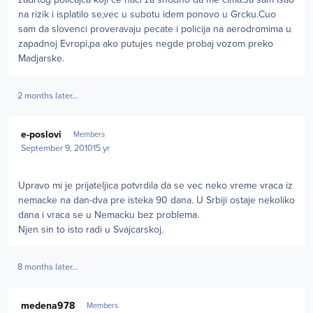
na rizik i isplatilo se,vec u subotu idem ponovo u Grcku.Cuo
sam da slovenci proveravaju pecate i policija na aerodromima u
zapadnoj Evropi,pa ako putujes negde probaj vozom preko
Madjarske.
2 months later...
Author stats
e-poslovi
Members
September 9, 2010
15 yr
Upravo mi je prijateljica potvrdila da se vec neko vreme vraca iz
nemacke na dan-dva pre isteka 90 dana. U Srbiji ostaje nekoliko
dana i vraca se u Nemacku bez problema.
Njen sin to isto radi u Svajcarskoj.
8 months later...
Author stats
medena978
Members