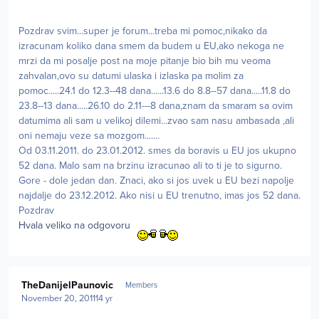
Pozdrav svim...super je forum...treba mi pomoc,nikako da
izracunam koliko dana smem da budem u EU,ako nekoga ne
mrzi da mi posalje post na moje pitanje bio bih mu veoma
zahvalan,ovo su datumi ulaska i izlaska pa molim za
pomoc.....24.1 do 12.3--48 dana......13.6 do 8.8--57 dana.....11.8 do
23.8--13 dana.....26.10 do 2.11---8 dana,znam da smaram sa ovim
datumima ali sam u velikoj dilemi...zvao sam nasu ambasada ,ali
oni nemaju veze sa mozgom.......
Od 03.11.2011. do 23.01.2012. smes da boravis u EU jos ukupno
52 dana. Malo sam na brzinu izracunao ali to ti je to sigurno.
Gore - dole jedan dan. Znaci, ako si jos uvek u EU bezi napolje
najdalje do 23.12.2012. Ako nisi u EU trenutno, imas jos 52 dana.
Pozdrav
Hvala veliko na odgovoru
Author stats
TheDanijelPaunovic
Members
November 20, 2011
14 yr