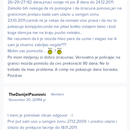
26+29+27=82 dana,znaci ostaje mi jos 8 dana do 24.12.2011.
Zamolio bih nekoga da mi pomogne i da izracuna ponovo,jer na
granicnom prelazu kada sam ulazio u sengen zonu
23.10.2011,carinik mi je rekao da nemam vise prava i da mu to
pokazuje kompjuter,onda me pitao koliko ostajem tamo i kod
koga idem,pa me na kraju pustio nekako...
Ne razumem da li je mozda hteo pare da uzme i slagao me ili
sam ja stvarno zabrljao negde???
Molim vas pomozite...
:?
Po mom misljenju si dobro izracunao. Verovatno je policajac na
granici mozda pomislio da ces prekoraciti 90 dana. Ne bi
trebalo da imas problema. A comp ne pokazuje dane boravka.
Pozdrav
Author stats
TheDanijelPaunovic
Members
November 20, 2011
14 yr
I meni je potreban slican odgovor :-\
Prvi put sam uso u sengen zonu 27.12.2009. i uredno ulazio i
izlazio do prekjuce tacnije do 18.11.2011.