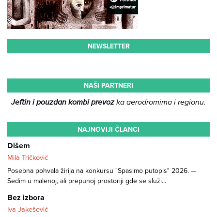
NEWSLETTER
NAŠI PARTNERI
Jeftin i pouzdan kombi prevoz
ka aerodromima i regionu.
NAJNOVIJI ČLANCI
Dišem
Mila Tričković
Posebna pohvala žirija na konkursu "Spasimo putopis" 2026. —
Sedim u malenoj, ali prepunoj prostoriji gde se služi...
Bez izbora
Iva Jakešević