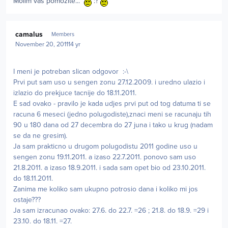
Molim vas pomozite...
:?
Author stats
camalus
Members
November 20, 2011
14 yr
I meni je potreban slican odgovor :-\
Prvi put sam uso u sengen zonu 27.12.2009. i uredno ulazio i
izlazio do prekjuce tacnije do 18.11.2011.
E sad ovako - pravilo je kada udjes prvi put od tog datuma ti se
racuna 6 meseci (jedno polugodiste),znaci meni se racunaju tih
90 u 180 dana od 27 decembra do 27 juna i tako u krug (nadam
se da ne gresim).
Ja sam prakticno u drugom polugodistu 2011 godine uso u
sengen zonu 19.11.2011. a izaso 22.7.2011. ponovo sam uso
21.8.2011. a izaso 18.9.2011. i sada sam opet bio od 23.10.2011.
do 18.11.2011.
Zanima me koliko sam ukupno potrosio dana i koliko mi jos
ostaje???
Ja sam izracunao ovako: 27.6. do 22.7. =26 ; 21.8. do 18.9. =29 i
23.10. do 18.11. =27.