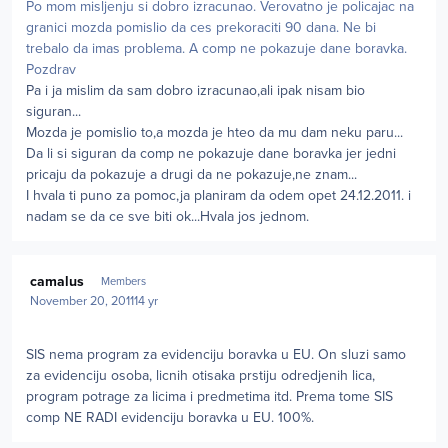
Po mom misljenju si dobro izracunao. Verovatno je policajac na
granici mozda pomislio da ces prekoraciti 90 dana. Ne bi
trebalo da imas problema. A comp ne pokazuje dane boravka.
Pozdrav
Pa i ja mislim da sam dobro izracunao,ali ipak nisam bio
siguran...
Mozda je pomislio to,a mozda je hteo da mu dam neku paru...
Da li si siguran da comp ne pokazuje dane boravka jer jedni
pricaju da pokazuje a drugi da ne pokazuje,ne znam...
I hvala ti puno za pomoc,ja planiram da odem opet 24.12.2011. i
nadam se da ce sve biti ok...Hvala jos jednom.
Author stats
camalus
Members
November 20, 2011
14 yr
SIS nema program za evidenciju boravka u EU. On sluzi samo
za evidenciju osoba, licnih otisaka prstiju odredjenih lica,
program potrage za licima i predmetima itd. Prema tome SIS
comp NE RADI evidenciju boravka u EU. 100%.