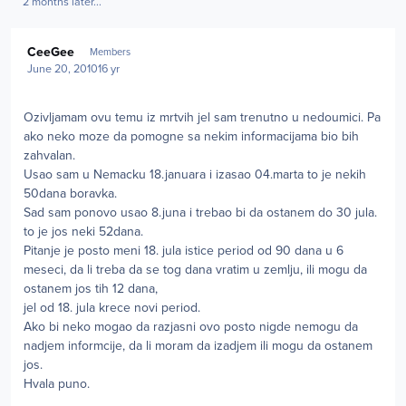
2 months later...
Author stats
CeeGee
Members
June 20, 2010
16 yr
Ozivljamam ovu temu iz mrtvih jel sam trenutno u nedoumici. Pa
ako neko moze da pomogne sa nekim informacijama bio bih
zahvalan.
Usao sam u Nemacku 18.januara i izasao 04.marta to je nekih
50dana boravka.
Sad sam ponovo usao 8.juna i trebao bi da ostanem do 30 jula.
to je jos neki 52dana.
Pitanje je posto meni 18. jula istice period od 90 dana u 6
meseci, da li treba da se tog dana vratim u zemlju, ili mogu da
ostanem jos tih 12 dana,
jel od 18. jula krece novi period.
Ako bi neko mogao da razjasni ovo posto nigde nemogu da
nadjem informcije, da li moram da izadjem ili mogu da ostanem
jos.
Hvala puno.