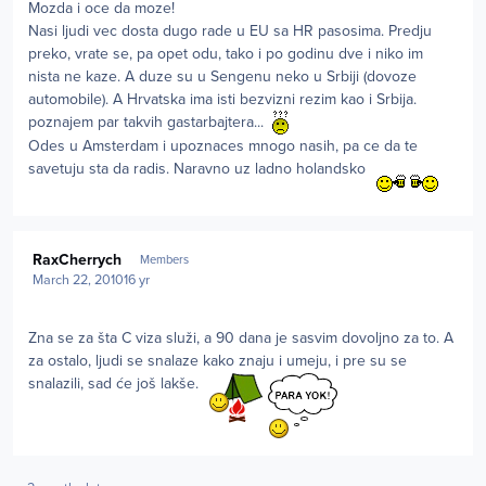
Mozda i oce da moze!
Nasi ljudi vec dosta dugo rade u EU sa HR pasosima. Predju
preko, vrate se, pa opet odu, tako i po godinu dve i niko im
nista ne kaze. A duze su u Sengenu neko u Srbiji (dovoze
automobile). A Hrvatska ima isti bezvizni rezim kao i Srbija.
poznajem par takvih gastarbajtera...
Odes u Amsterdam i upoznaces mnogo nasih, pa ce da te
savetuju sta da radis. Naravno uz ladno holandsko
Author stats
RaxCherrych
Members
March 22, 2010
16 yr
Zna se za šta C viza služi, a 90 dana je sasvim dovoljno za to. A
za ostalo, ljudi se snalaze kako znaju i umeju, i pre su se
snalazili, sad će još lakše.