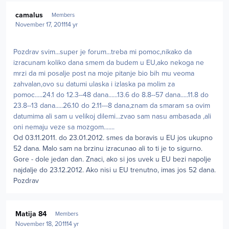
Author stats
camalus
Members
November 17, 2011
14 yr
Pozdrav svim...super je forum...treba mi pomoc,nikako da
izracunam koliko dana smem da budem u EU,ako nekoga ne
mrzi da mi posalje post na moje pitanje bio bih mu veoma
zahvalan,ovo su datumi ulaska i izlaska pa molim za
pomoc.....24.1 do 12.3--48 dana......13.6 do 8.8--57 dana.....11.8 do
23.8--13 dana.....26.10 do 2.11---8 dana,znam da smaram sa ovim
datumima ali sam u velikoj dilemi...zvao sam nasu ambasada ,ali
oni nemaju veze sa mozgom.......
Od 03.11.2011. do 23.01.2012. smes da boravis u EU jos ukupno
52 dana. Malo sam na brzinu izracunao ali to ti je to sigurno.
Gore - dole jedan dan. Znaci, ako si jos uvek u EU bezi napolje
najdalje do 23.12.2012. Ako nisi u EU trenutno, imas jos 52 dana.
Pozdrav
Author stats
Matija 84
Members
November 18, 2011
14 yr