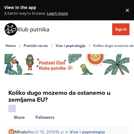
Skip to content
View in the app
×
Di
A better way to browse.
Learn more
.
Klub putnika
Sign In
Home
Putnički servis
Vize i papirologija
Koliko dugo mozemo da
Koliko dugo mozemo da ostanemo u
zemljama EU?
Share
Followers
Mihailo
March 15, 2010
16 yr
in
Vize i papirologija