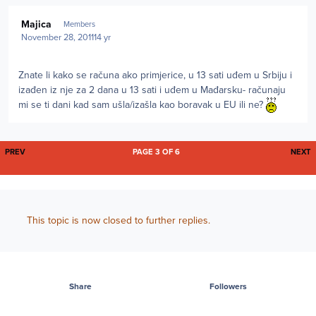
Author stats
Majica
Members
November 28, 2011
14 yr
Znate li kako se računa ako primjerice, u 13 sati uđem u Srbiju i
izađen iz nje za 2 dana u 13 sati i uđem u Mađarsku- računaju
mi se ti dani kad sam ušla/izašla kao boravak u EU ili ne?
FIRST PAGE
L
PREV
PAGE 3 OF 6
NEXT
This topic is now closed to further replies.
Share
Followers