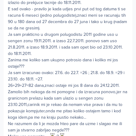
izlazio do prekjuce tacnije do 18.11.2011.
E sad ovako - pravilo je kada udjes prvi put od tog datuma ti se
racuna 6 meseci (jedno polugodiste),znaci meni se racunaju tih
90 u 180 dana od 27 decembra do 27 juna i tako u krug (nadam
se da ne gresim).
Ja sam prakticno u drugom polugodistu 2011 godine uso u
sengen zonu 19.11.2011. a izaso 22.7.2011. ponovo sam uso
21.8.2011. a izaso 18.9.2011. i sada sam opet bio od 23.10.2011.
do 18.11.2011.
Zanima me koliko sam ukupno potrosio dana i koliko mi jos
ostaje???
Ja sam izracunao ovako: 27.6. do 22.7. =26 ; 21.8. do 18.9. =29 i
23.10. do 18.11. =27.
26+29+27=82 dana,znaci ostaje mi jos 8 dana do 24.12.2011.
Zamolio bih nekoga da mi pomogne i da izracuna ponovo,jer na
granicnom prelazu kada sam ulazio u sengen zonu
23.10.2011,carinik mi je rekao da nemam vise prava i da mu to
pokazuje kompjuter,onda me pitao koliko ostajem tamo i kod
koga idem,pa me na kraju pustio nekako...
Ne razumem da li je mozda hteo pare da uzme i slagao me ili
sam ja stvarno zabrljao negde???