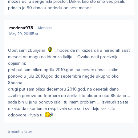
mozes uci u sengenski prostor. Dakle, kao sto smo vec pisali,
princip je 90 dana u periodu od sest meseci.
Author stats
medena978
Members
May 20, 2011
15 yr
Opet sam zbunjena
....hoces da mi kazes da u narednih sest
meseci ne mogu da idem za Italiju ....Ovako da ti preciznije
objasnim:
prvi put sam bila:u aprilu 2010.god. na mesec dana ...zatim
ponovo u julu 2010.god do septembra negde ukupno oko
85dana ...
drugi put sam bila:u decembru 2010.god. na desetak dana
...zatim ponovo od februara do aprila isto ukupno oko 85 dana ...
sada bih u junu ponovo isla i tu imam problem .... Izvini,ali zaista
nikako da skontam a raspitivala sam se i svi daju razlicite
odgovore..Hvala ti
5 months later...