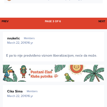
FIRST PAGE
L
PREV
PAGE 3 OF 6
NEXT
Author stats
nvukelic
Members
March 22, 2010
16 yr
E pa to nije predviđeno viznom liberalizacijom, neće da može.
Author stats
Cika Sima
Members
March 22, 2010
16 yr