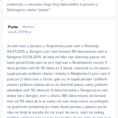
evidenciju u racunaru nego broj dana koliko si proveo u
Schengenu sabira "peske".
Author stats
Pucke
Members
July 8, 2010
16 yr
Ja sam isao u januaru u Svajcarsku,usao sam u Sloveniju
04.01.2010.,u Sengen zoni sam boravio 89 dana,izasao sam iz
Sengena 02.04.2010. ali tada mi niko nije skenirao pasos niti
lupio pecat.Onda sam za prvi maj isao u Budimpestu vozom 3
dana (probio sam tih 90 dana za 2 dana) i skenirali su mi pasos i
lupali pecate prilikom ulaska i izlaska iz Madjarske.U junu sam 3
puta po 2 dana isao u Grcku gde su mi lupali pecate i prilikom
ulaska i prilikom izlaska ali su mi skenirali pasos samo prilikom
ulaska(na onih 92 dana jos 6 dana boravka u Sengenu).Ja sam
dokaz da u Sengen zoni u okviru 180 dana mozes da boravis
vise od 90 dana ali to je samo sto sam imao srece sa policijom
na granicnim prelazima jer imam dosta pecata u pasosu pa mi
niko ne broji te pecate,sto ne znaci da necu naici na nekog
zadrtog policajca koji ce naci za shodno da me cima.Ja sam isao