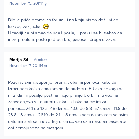
November 15, 2011
14 yr
Bilo je priča o tome na forumu i na kraju nismo došli ni do
kakvog zaključka
U teoriji ne bi smeo da uđeš posle, u praksi ne bi trebao da
imaš problem, pošto je drugi broj pasoša i druga država.
Author stats
Matija 84
Members
November 17, 2011
14 yr
Pozdrav svim...super je forum...treba mi pomoc,nikako da
izracunam koliko dana smem da budem u EU,ako nekoga ne
mrzi da mi posalje post na moje pitanje bio bih mu veoma
zahvalan,ovo su datumi ulaska i izlaska pa molim za
pomoc.....24.1 do 12.3--48 dana......13.6 do 8.8--57 dana.....11.8 do
23.8--13 dana.....26.10 do 2.11---8 dana,znam da smaram sa ovim
datumima ali sam u velikoj dilemi...zvao sam nasu ambasada ,ali
oni nemaju veze sa mozgom.......