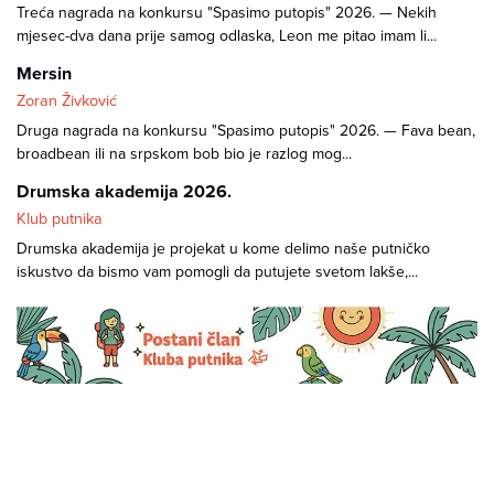
Treća nagrada na konkursu "Spasimo putopis" 2026. — Nekih
mjesec-dva dana prije samog odlaska, Leon me pitao imam li...
Mersin
Zoran Živković
Druga nagrada na konkursu "Spasimo putopis" 2026. — Fava bean,
broadbean ili na srpskom bob bio je razlog mog...
Drumska akademija 2026.
Klub putnika
Drumska akademija je projekat u kome delimo naše putničko
iskustvo da bismo vam pomogli da putujete svetom lakše,...