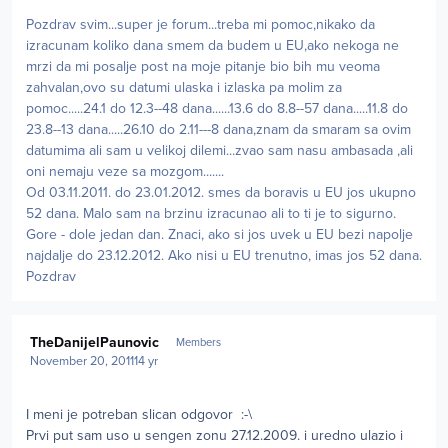
Pozdrav svim...super je forum...treba mi pomoc,nikako da
izracunam koliko dana smem da budem u EU,ako nekoga ne
mrzi da mi posalje post na moje pitanje bio bih mu veoma
zahvalan,ovo su datumi ulaska i izlaska pa molim za
pomoc.....24.1 do 12.3--48 dana......13.6 do 8.8--57 dana.....11.8 do
23.8--13 dana.....26.10 do 2.11---8 dana,znam da smaram sa ovim
datumima ali sam u velikoj dilemi...zvao sam nasu ambasada ,ali
oni nemaju veze sa mozgom.......
Od 03.11.2011. do 23.01.2012. smes da boravis u EU jos ukupno
52 dana. Malo sam na brzinu izracunao ali to ti je to sigurno.
Gore - dole jedan dan. Znaci, ako si jos uvek u EU bezi napolje
najdalje do 23.12.2012. Ako nisi u EU trenutno, imas jos 52 dana.
Pozdrav
Author stats
TheDanijelPaunovic
Members
November 20, 2011
14 yr
I meni je potreban slican odgovor :-\
Prvi put sam uso u sengen zonu 27.12.2009. i uredno ulazio i