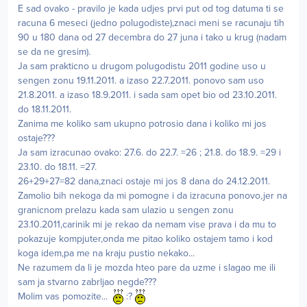
E sad ovako - pravilo je kada udjes prvi put od tog datuma ti se
racuna 6 meseci (jedno polugodiste),znaci meni se racunaju tih
90 u 180 dana od 27 decembra do 27 juna i tako u krug (nadam
se da ne gresim).
Ja sam prakticno u drugom polugodistu 2011 godine uso u
sengen zonu 19.11.2011. a izaso 22.7.2011. ponovo sam uso
21.8.2011. a izaso 18.9.2011. i sada sam opet bio od 23.10.2011.
do 18.11.2011.
Zanima me koliko sam ukupno potrosio dana i koliko mi jos
ostaje???
Ja sam izracunao ovako: 27.6. do 22.7. =26 ; 21.8. do 18.9. =29 i
23.10. do 18.11. =27.
26+29+27=82 dana,znaci ostaje mi jos 8 dana do 24.12.2011.
Zamolio bih nekoga da mi pomogne i da izracuna ponovo,jer na
granicnom prelazu kada sam ulazio u sengen zonu
23.10.2011,carinik mi je rekao da nemam vise prava i da mu to
pokazuje kompjuter,onda me pitao koliko ostajem tamo i kod
koga idem,pa me na kraju pustio nekako...
Ne razumem da li je mozda hteo pare da uzme i slagao me ili
sam ja stvarno zabrljao negde???
Molim vas pomozite...
:?