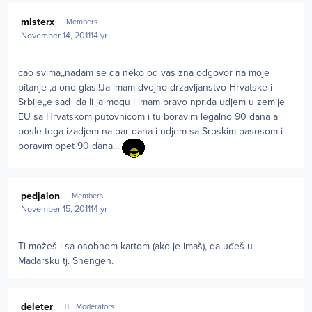
Author stats
misterx
Members
November 14, 2011
14 yr
cao svima,,nadam se da neko od vas zna odgovor na moje
pitanje ,a ono glasi!Ja imam dvojno drzavljanstvo Hrvatske i
Srbije,,e sad da li ja mogu i imam pravo npr.da udjem u zemlje
EU sa Hrvatskom putovnicom i tu boravim legalno 90 dana a
posle toga izadjem na par dana i udjem sa Srpskim pasosom i
boravim opet 90 dana...
Author stats
pedjalon
Members
November 15, 2011
14 yr
Ti možeš i sa osobnom kartom (ako je imaš), da uđeš u
Mađarsku tj. Shengen.
Author stats
deleter
Moderators