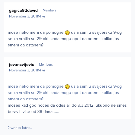
Author stats
gagica92david
Members
November 3, 2011
14 yr
moze neko meni da pomogne
usla sam u svajcersku 9-og
sep.a vratila se 29 okt. kada mogu opet da odem i koliko jos
smem da ostanem?
Author stats
jovancvijovic
Members
November 3, 2011
14 yr
moze neko meni da pomogne
usla sam u svajcersku 9-og
sep.a vratila se 29 okt. kada mogu opet da odem i koliko jos
smem da ostanem?
mozes kad god hoces da odes ali do 9.3.2012. ukupno ne smes
boraviti vise od 38 dana.......
2 weeks later...