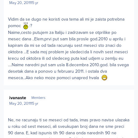
May 20, 2011
15 yr
Vidim da se dugo ne koristi ova tema ali mi je zaista potrebna
pomoc
:?
Naime,cesto putujem za Italiju i zadrzavam se otprilike po
mesec dana ..Elem,prvi put sam bila prosle god.2010 u aprilu i
kapiram da mi se od tada racunaju sest meseci sto znaci do
oktobra ...E sada moj problem je sledeci:da li novih sest meseci
krecu od oktobra ili od sledeceg puta kad udjem u zemlju eu
....Naime naredni put sam usla 8.decembra 2010.god. bila svega
desetak dana a ponovo u februaru 2011. i ostala dva
meseca...Ako neko moze pomoci unapred hvala
Author stats
ivanaste
Members
May 20, 2011
15 yr
Ne, ne racunaju ti se meseci od tada, imas pravo navise ulazaka
u roku od sest meseci, ali sveukupan broj dana ne sme preci
90 dana. E, kad ispunis tih 90 dana onda narednih 90 ne