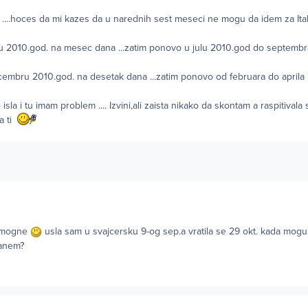
....hoces da mi kazes da u narednih sest meseci ne mogu da idem za Italij
rilu 2010.god. na mesec dana ...zatim ponovo u julu 2010.god do septem
ecembru 2010.god. na desetak dana ...zatim ponovo od februara do aprila
sla i tu imam problem .... Izvini,ali zaista nikako da skontam a raspitivala 
la ti
omogne
usla sam u svajcersku 9-og sep.a vratila se 29 okt. kada mog
tanem?