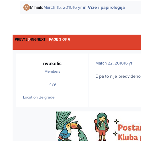
Mihailo
March 15, 2010
16 yr
in
Vize i papirologija
FIRST PAGE
LAST PAGE
PREV
1
2
3
4
5
6
NEXT
PAGE 3 OF 6
nvukelic
March 22, 2010
16 yr
Members
E pa to nije predviđeno
479
posts
Location
Belgrade