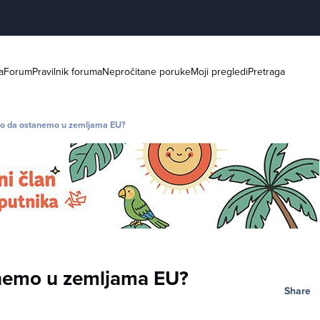
a
Forum
Pravilnik foruma
Nepročitane poruke
Moji pregledi
Pretraga
o da ostanemo u zemljama EU?
nemo u zemljama EU?
Share