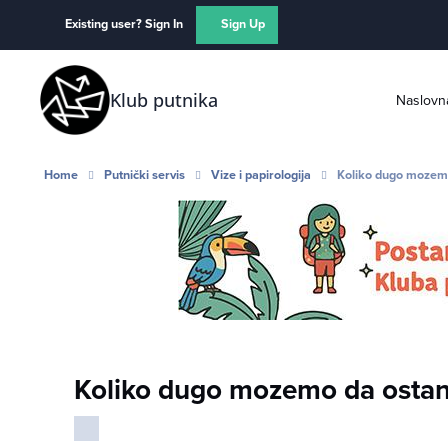
Skip to content
Existing user? Sign In
Sign Up
Klub putnika
Naslovn
Home
Putnički servis
Vize i papirologija
Koliko dugo mozem
Koliko dugo mozemo da osta