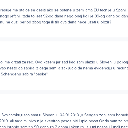
eresuje me sta ce se desiti ako se ostane u zemljama EU tacnije u Spanij
nogo jeftiniji tada to jest 92-og dana nego onaj koji je 89-og dana od dan
anu na duzi period zbog toga ili tih dva dana nece uzeti u obzir?
j me drzati za rec. Ovo kazem jer sad kad sam ulazio u Sloveniju policaj
avao nesto da sabira iz cega sam ja zakljucio da nema evidenciju u racun
u Schengenu sabira "peske".
u Svajcarsku,usao sam u Sloveniju 04.01.2010.,u Sengen zoni sam boravi
10. ali tada mi niko nije skenirao pasos niti lupio pecat.Onda sam za prv
 (probio sam tih 90 dana za 2 dana) i skenirali su mi pasos i lupali pec