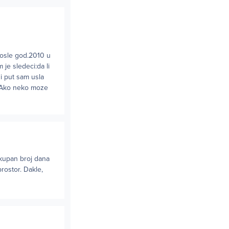
prosle god.2010 u
 je sledeci:da li
i put sam usla
..Ako neko moze
ukupan broj dana
rostor. Dakle,