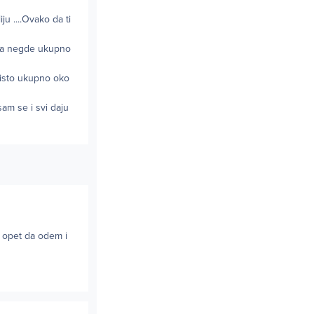
u ....Ovako da ti
bra negde ukupno
 isto ukupno oko
sam se i svi daju
u opet da odem i