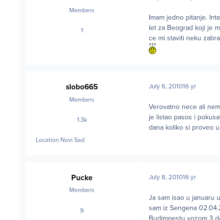
Members
Imam jedno pitanje. Int
let za Beograd koji je m
1
posts
ce mi staviti neku zabr
slobo665
July 6, 2010
16 yr
Members
Verovatno nece ali nemo
je listao pasos i pokus
1.3k
posts
dana koliko si proveo 
Location
Novi Sad
Pucke
July 8, 2010
16 yr
Members
Ja sam isao u januaru 
sam iz Sengena 02.04.20
9
posts
Budimpestu vozom 3 dana