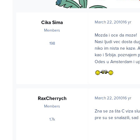
Cika Sima
March 22, 2010
16 yr
Members
Mozda i oce da moze!
Nasi ljudi vec dosta du
198
posts
niko im nista ne kaze. 
kao i Srbija. poznajem p
Odes u Amsterdam i up
RaxCherrych
March 22, 2010
16 yr
Members
Zna se za šta C viza slu
pre su se snalazili, sad
1.7k
posts