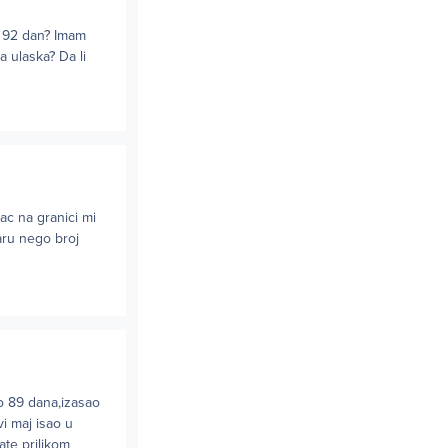
i 92 dan? Imam
a ulaska? Da li
ac na granici mi
aru nego broj
o 89 dana,izasao
i maj isao u
ate prilikom