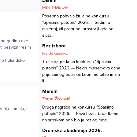
Dišem
Mila Tričković
Posebna pohvala žirija na konkursu
"Spasimo putopis" 2026. — Sedim u
malenoj, ali prepunoj prostoriji gde se
služi...
 po godinu dve i
Bez izbora
ti bezvizni rezim
Iva Jakešević
adno holandsko
Treća nagrada na konkursu "Spasimo
putopis" 2026. — Nekih mjesec-dva dana
prije samog odlaska, Leon me pitao imam
li...
Mersin
Zoran Živković
Druga nagrada na konkursu "Spasimo
znaju i umeju, i
putopis" 2026. — Fava bean, broadbean ili
na srpskom bob bio je razlog mog...
Drumska akademija 2026.