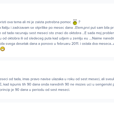
risti ova tema ali mi je zaista potrebna pomoc
:?
Italiju i zadrzavam se otprilike po mesec dana ..Elem,prvi put sam bila 
se od tada racunaju sest meseci sto znaci do oktobra ...E sada moj problem
 od oktobra ili od sledeceg puta kad udjem u zemlju eu ....Naime naredn
ila svega desetak dana a ponovo u februaru 2011. i ostala dva meseca.
eseci od tada, imas pravo navise ulazaka u roku od sest meseci, ali sve
E, kad ispunis tih 90 dana onda narednih 90 ne mozes uci u sengenski p
 princip je 90 dana u periodu od sest meseci.