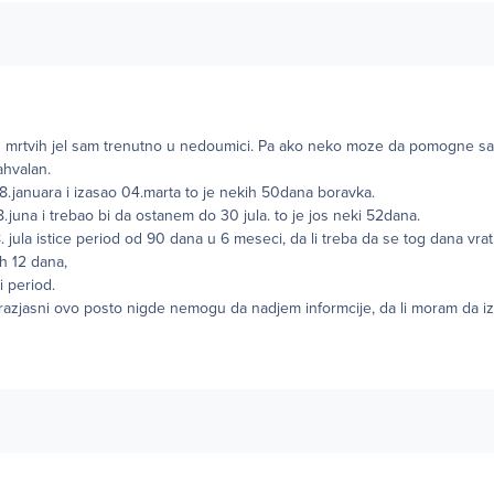
z mrtvih jel sam trenutno u nedoumici. Pa ako neko moze da pomogne s
ahvalan.
januara i izasao 04.marta to je nekih 50dana boravka.
una i trebao bi da ostanem do 30 jula. to je jos neki 52dana.
. jula istice period od 90 dana u 6 meseci, da li treba da se tog dana vrati
h 12 dana,
i period.
azjasni ovo posto nigde nemogu da nadjem informcije, da li moram da iz