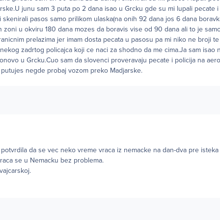
jarske.U junu sam 3 puta po 2 dana isao u Grcku gde su mi lupali pecate i 
 mi skenirali pasos samo prilikom ulaska(na onih 92 dana jos 6 dana borav
zoni u okviru 180 dana mozes da boravis vise od 90 dana ali to je sam
ranicnim prelazima jer imam dosta pecata u pasosu pa mi niko ne broji te
nekog zadrtog policajca koji ce naci za shodno da me cima.Ja sam isao na r
onovo u Grcku.Cuo sam da slovenci proveravaju pecate i policija na ae
 putujes negde probaj vozom preko Madjarske.
ca potvrdila da se vec neko vreme vraca iz nemacke na dan-dva pre isteka 
 vraca se u Nemacku bez problema.
vajcarskoj.