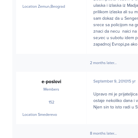
ulaska i izlaska iz Mad
Location
Zemun,Beograd
prilikom izlaska ali su
sam dokaz da u Sengen 
srece sa policijom na g
znaci da necu naici na 
se,vec u subotu idem p
zapadnoj Evropi,pa ako
2 months later...
e-poslovi
September 9, 2010
15 yr
Members
Upravo mi je prijatelji
ostaje nekoliko dana i
152
posts
Njen sin to isto radi u S
Location
Smederevo
8 months later...