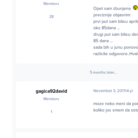
Members
Opet sam zbunjena
preciznije objasnim:
28
posts
prvi put sam bila:u ap
oko 85dana ...
drugi put sam bila:u d
85 dana ...
sada bih u junu ponovo i
razlicite odgovore..Hva
5 months later...
gagica92david
November 3, 2011
14 yr
Members
moze neko meni da p
koliko jos smem da os
1
posts