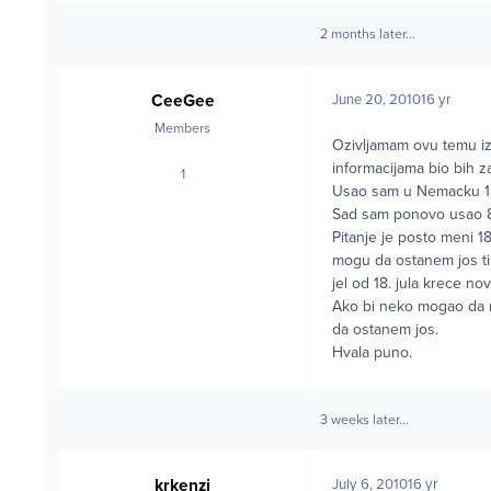
2 months later...
CeeGee
June 20, 2010
16 yr
Members
Ozivljamam ovu temu i
informacijama bio bih z
1
posts
Usao sam u Nemacku 18.
Sad sam ponovo usao 8.j
Pitanje je posto meni 18
mogu da ostanem jos ti
jel od 18. jula krece nov
Ako bi neko mogao da r
da ostanem jos.
Hvala puno.
3 weeks later...
krkenzi
July 6, 2010
16 yr