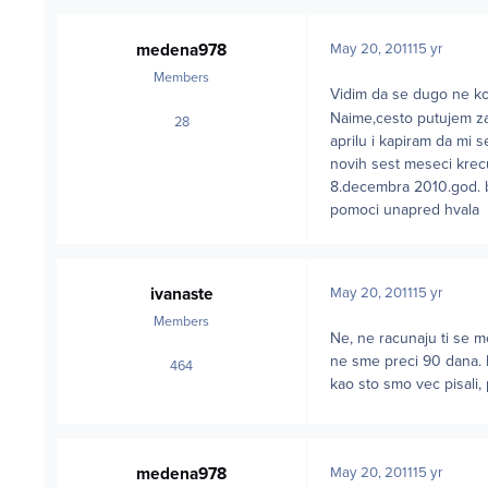
medena978
May 20, 2011
15 yr
Members
Vidim da se dugo ne ko
Naime,cesto putujem za 
28
posts
aprilu i kapiram da mi 
novih sest meseci krecu
8.decembra 2010.god. b
pomoci unapred hvala
ivanaste
May 20, 2011
15 yr
Members
Ne, ne racunaju ti se m
ne sme preci 90 dana. 
464
posts
kao sto smo vec pisali,
medena978
May 20, 2011
15 yr