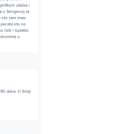
prilikom ulaska i
ka u Sengenu).Ja
o sto sam imao
 pecate,sto ne
izik i isplatilo
rodromima u
90 dana. U Srbiji