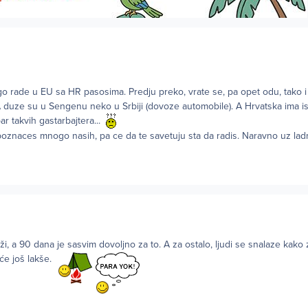
go rade u EU sa HR pasosima. Predju preko, vrate se, pa opet odu, tako i
A duze su u Sengenu neko u Srbiji (dovoze automobile). A Hrvatska ima is
ar takvih gastarbajtera...
oznaces mnogo nasih, pa ce da te savetuju sta da radis. Naravno uz l
ži, a 90 dana je sasvim dovoljno za to. A za ostalo, ljudi se snalaze kako 
 će još lakše.