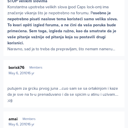
STOP velikim slovima
Konstantna upotreba velikih slova (pod Caps lock-om) ima
značenje vikanja što je nepotrebno na forumu. P
osebno je
nepotrebno pisati naslove tema koristeći samo velika slova.
To kvari opšti izgled foruma, a ne čini da vaša poruka bude
primećena. Sem toga, izgleda ružno, kao da smatrate da je
vaše pitanje važnije od pitanja koja su postavili drugi
korisnici.
Naravno, sad ja to treba da prepravljam, što nemam nameru...
Author stats
borisk76
Members
May 6, 2010
16 yr
putujem za grcku prvog juna ...cuo sam se sa ortakinjom i kaze
da je sve na tv-u prenaduvano i da se spicim u atinu i uzivam....
;o))
Author stats
amai
Members
May 6, 2010
16 yr