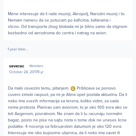
Mene interesuje da li rade muzeji, Akropolj, Narodni muzej i to.
Nemam nameru da se potucam po kaficima, kafanama i
slicno. Od transporta zbog blokada mi je bitno samo da stignem
bezbedno od aerodroma do centra i natrag na avion.
1 year later...
Author stats
severac
Members
October 24, 2017
8 yr
Da malo osvezim temu, pitanjem.
Priblizava se ponovo
cuveni zimski raspust, pa mi je Atina opet postala aktuelna. Da li
neko ima svezih informacija sa terena, koliko vidim, za sada
nema protesta. Planirao sam avionom, to je oko 100 evra ako se
leti Aegenom, povratnom. Ne znam da li tu racunaju normalni
bagaz, posto ne pise na sajtu nista o tome dok ne uneses licne
podatke. 4 nocenja sa februarskim datumom je oko 120 evra.
Interesuje me oko kupovine ulaznica, da li neko ima savet ili