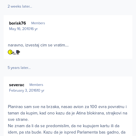
2 weeks later...
Author stats
borisk76
Members
May 16, 2010
16 yr
naravno, izvestaj cim se vratim....
5 years later...
Author stats
severac
Members
February 3, 2016
10 yr
Planirao sam sve na brzaka, nasao avion za 100 evra povratnu i
taman da kupim, kad ono kazu da je Atina blokirana, strajkovi na
sve strane.
Ne znam da li da se predomislim, da ne kupujem kartu ili da
idem, pa sta bude. Kazu da je ispred Parlamenta bas gadno, da