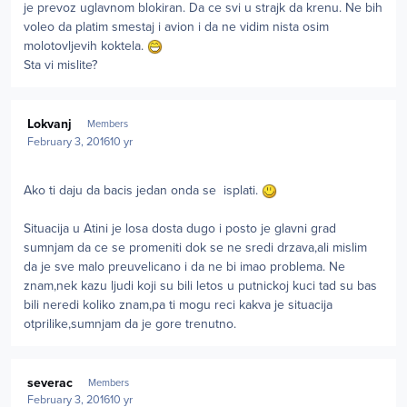
je prevoz uglavnom blokiran. Da ce svi u strajk da krenu. Ne bih
voleo da platim smestaj i avion i da ne vidim nista osim
molotovljevih koktela.
Sta vi mislite?
Author stats
Lokvanj
Members
February 3, 2016
10 yr
Ako ti daju da bacis jedan onda se isplati.
Situacija u Atini je losa dosta dugo i posto je glavni grad
sumnjam da ce se promeniti dok se ne sredi drzava,ali mislim
da je sve malo preuvelicano i da ne bi imao problema. Ne
znam,nek kazu ljudi koji su bili letos u putnickoj kuci tad su bas
bili neredi koliko znam,pa ti mogu reci kakva je situacija
otprilike,sumnjam da je gore trenutno.
Author stats
severac
Members
February 3, 2016
10 yr