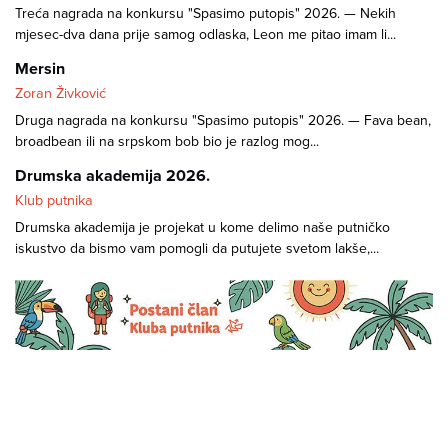
Treća nagrada na konkursu "Spasimo putopis" 2026. — Nekih
mjesec-dva dana prije samog odlaska, Leon me pitao imam li...
Mersin
Zoran Živković
Druga nagrada na konkursu "Spasimo putopis" 2026. — Fava bean,
broadbean ili na srpskom bob bio je razlog mog...
Drumska akademija 2026.
Klub putnika
Drumska akademija je projekat u kome delimo naše putničko
iskustvo da bismo vam pomogli da putujete svetom lakše,...