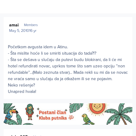
Author stats
amai
Members
May 5, 2010
16 yr
Početkom avgusta idem u Atinu.
- Šta mislite hoće li se smiriti situacija do tada?!?
- Šta se dešava u slučaju da putevi budu blokirani, da li će mi
hotel refundirati novac, uprkos tome što sam uzeo opciju ''non
refundable''...(Malo zeznuta stvar)... Mada rekli su mi da se novac
ne vraća samo u slučaju da ja otkažem ili se ne pojavim.
Neko rešenje?
Unapred hvala!
Author stats