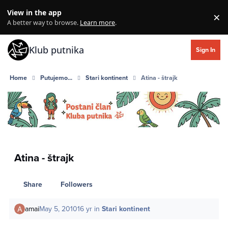
Skip to content
View in the app
×
Di
A better way to browse.
Learn more
.
Klub putnika
Sign In
Home
Putujemo...
Stari kontinent
Atina - štrajk
Atina - štrajk
Share
Followers
amai
May 5, 2010
16 yr
in
Stari kontinent