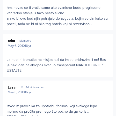
hm, novac ce ti vratiti samo ako zvanicno bude proglaseno
vanredno stanje ili tako nesto slicno...
a ako bi ovo kod njih potrajalo do avgusta, bojim se da, kako su
poceli, tada ne bi ni bilo tog hotela koji si rezervisao...
Author stats
orko
Members
May 6, 2010
16 yr
Ja nebi ni trenutka razmisljao dal da im se pridruzim ili ne! Bas
je neki dan na akropoli svanuo transparent NARODI EUROPE,
USTAJTE!
Author stats
Lazar
Administrators
May 6, 2010
16 yr
Izvod iz pravilnika za upotrebu foruma, koji svakoga lepo
molimo da pročita pre nego što počne da ga koristi: