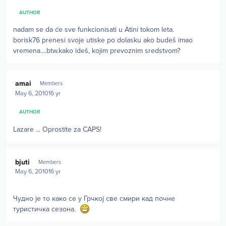
AUTHOR
nadam se da će sve funkcionisati u Atini tokom leta.
borisk76 prenesi svoje utiske po dolasku ako budeš imao
vremena....btw.kako ideš, kojim prevoznim sredstvom?
Author stats
amai
Members
May 6, 2010
16 yr
AUTHOR
Lazare ... Oprostite za CAPS!
Author stats
bjuti
Members
May 6, 2010
16 yr
Чудно је то како се у Грчкој све смири кад почне
туристичка сезона.