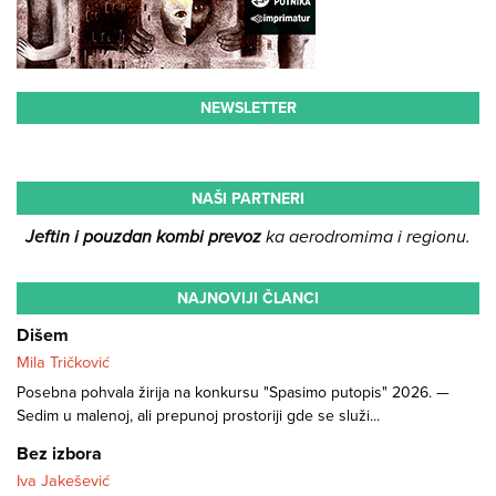
NEWSLETTER
NAŠI PARTNERI
Jeftin i pouzdan kombi prevoz
ka aerodromima i regionu.
NAJNOVIJI ČLANCI
Dišem
Mila Tričković
Posebna pohvala žirija na konkursu "Spasimo putopis" 2026. —
Sedim u malenoj, ali prepunoj prostoriji gde se služi...
Bez izbora
Iva Jakešević