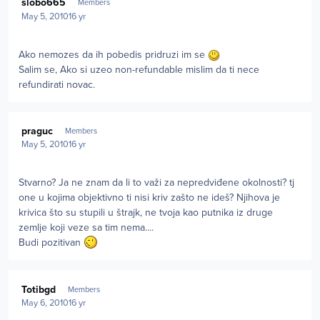
slobo665
Members
May 5, 2010
16 yr
Ako nemozes da ih pobedis pridruzi im se
Salim se, Ako si uzeo non-refundable mislim da ti nece
refundirati novac.
Author stats
praguc
Members
May 5, 2010
16 yr
Stvarno? Ja ne znam da li to važi za nepredviđene okolnosti? tj
one u kojima objektivno ti nisi kriv zašto ne ideš? Njihova je
krivica što su stupili u štrajk, ne tvoja kao putnika iz druge
zemlje koji veze sa tim nema....
Budi pozitivan
Author stats
Totibgd
Members
May 6, 2010
16 yr