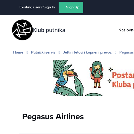
Skip to content
Existing user? Sign In
Sign Up
Klub putnika
Naslovn
Home
Putnički servis
Jeftini letovi i kopneni prevoz
Pegasus 
Pegasus Airlines