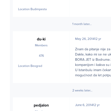
posts
Location
Budimpesta
1 month later...
du-ki
May 26, 2014
12 yr
Members
Znam da pitanje nije za 
Dakle, kako mi se ne u
476
posts
BORA JET iz Bodruma za
kompanijom i kakva su 
Location
Beograd
U Istanbulu imam čekan
mogućnost da let pot
2 weeks later...
pedjalon
June 6, 2014
12 yr