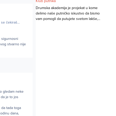
Klub putnika
Drumska akademija je projekat u kome
delimo naše putničko iskustvo da bismo
vam pomogli da putujete svetom lakše,...
se čekiraš...
e sigurnosni
vog stvarno nije
ako gledam neke
da je to jos
 da tada toga
 godinu dana,