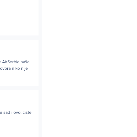
je AirSerbia naša
ovora niko nije
a sad i ovo; ciste