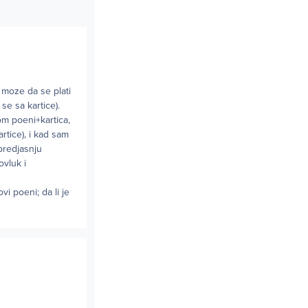
 moze da se plati
se sa kartice).
om poeni+kartica,
rtice), i kad sam
predjasnju
ovluk i
vi poeni; da li je