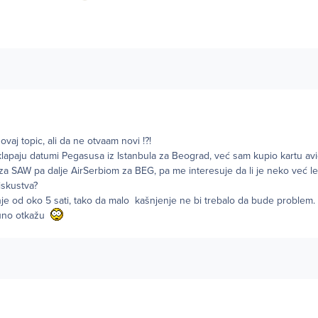
ovaj topic, ali da ne otvaam novi !?!
klapaju datumi Pegasusa iz Istanbula za Beograd, već sam kupio kartu av
 SAW pa dalje AirSerbiom za BEG, pa me interesuje da li je neko već 
iskustva?
je od oko 5 sati, tako da malo kašnjenje ne bi trebalo da bude problem.
puno otkažu