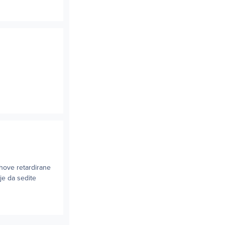
ihove retardirane
ije da sedite