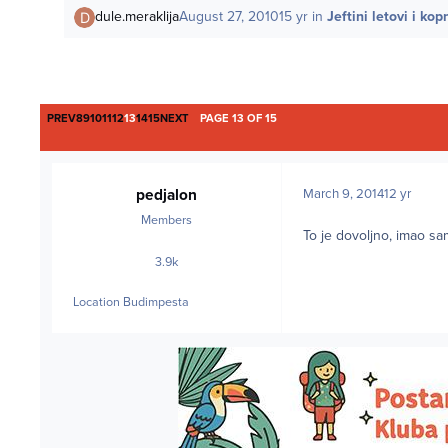
dule.meraklija
August 27, 2010
15 yr
in
Jeftini letovi i ko
FIRST PAGE
LAST PAGE
PREV
8
9
10
11
12
13
14
15
NEXT
PAGE 13 OF 15
pedjalon
March 9, 2014
12 yr
Members
To je dovoljno, imao sam
3.9k
posts
Location
Budimpesta