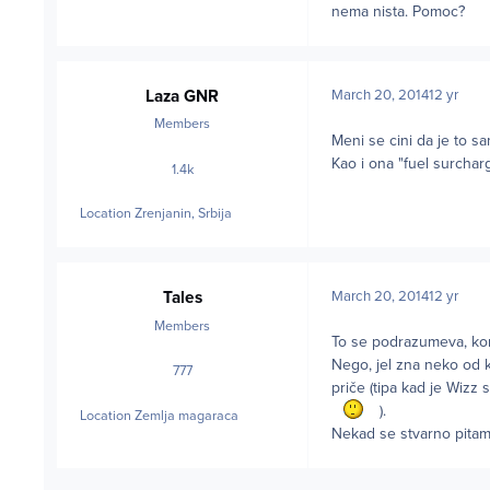
nema nista. Pomoc?
Laza GNR
March 20, 2014
12 yr
Members
Meni se cini da je to s
Kao i ona "fuel surcharg
1.4k
posts
Location
Zrenjanin, Srbija
Tales
March 20, 2014
12 yr
Members
To se podrazumeva, kom
Nego, jel zna neko od 
777
posts
priče (tipa kad je Wizz
).
Location
Zemlja magaraca
Nekad se stvarno pitam 