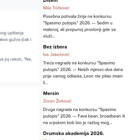
Dišem
Mila Tričković
Posebna pohvala žirija na konkursu
"Spasimo putopis" 2026. — Sedim u
malenoj, ali prepunoj prostoriji gde se
vog uplitanja
služi...
kva gužva (čak i
Bez izbora
Iva Jakešević
a joj rekoh, "Ne,
Treća nagrada na konkursu "Spasimo
putopis" 2026. — Nekih mjesec-dva dana
prije samog odlaska, Leon me pitao imam
li...
Mersin
Zoran Živković
Druga nagrada na konkursu "Spasimo
putopis" 2026. — Fava bean, broadbean ili
na srpskom bob bio je razlog mog...
Drumska akademija 2026.