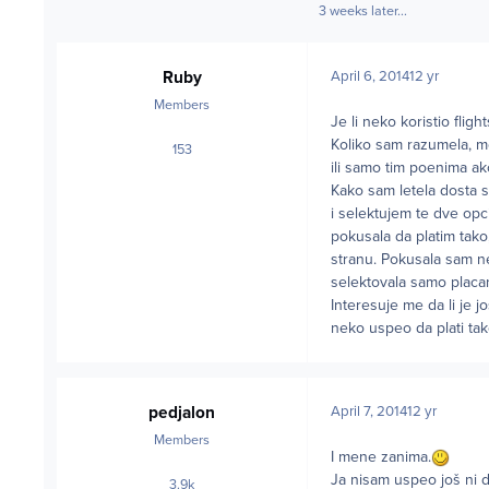
3 weeks later...
Ruby
April 6, 2014
12 yr
Members
Je li neko koristio flig
Koliko sam razumela, mo
153
posts
ili samo tim poenima ako
Kako sam letela dosta s
i selektujem te dve opci
pokusala da platim tako
stranu. Pokusala sam n
selektovala samo placanj
Interesuje me da li je j
neko uspeo da plati tak
pedjalon
April 7, 2014
12 yr
Members
I mene zanima.
Ja nisam uspeo još ni 
3.9k