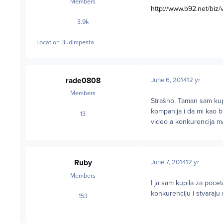
Members
http://www.b92.net/bi
3.9k
posts
Location
Budimpesta
rade0808
June 6, 2014
12 yr
Members
Strašno. Taman sam kupio
kompanija i da mi kao 
13
posts
video a konkurencija m
Ruby
June 7, 2014
12 yr
Members
I ja sam kupila za pocet
konkurenciju i stvaraju
153
posts