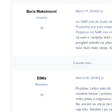
Boris Maksimović
March 11, 2014
12 yr
Urednik
na SAW zna da bude takva
Poslednji put sam staja
35
posts
Pegasus na SAW ima viš
Ja sam u nedjelju letio 
pregled odmah na ulazu,
loše doći malo ranije,
2 weeks later...
ElMix
March 19, 2014
12 yr
Members
Pozdrav. Leteo sam do 
random letove i primecuj
39
posts
neko pitao a odgovora
Ne secam se sta je tacn
nije bilo. Gledam i po 