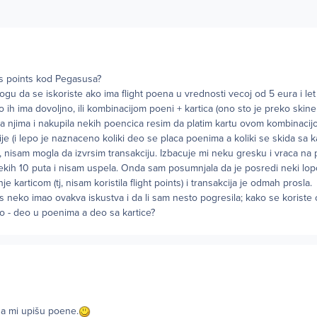
hts points kod Pegasusa?
gu da se iskoriste ako ima flight poena u vrednosti vecoj od 5 eura i let
 ih ima dovoljno, ili kombinacijom poeni + kartica (ono sto je preko skine 
a njima i nakupila nekih poencica resim da platim kartu ovom kombinacij
je (i lepo je naznaceno koliki deo se placa poenima a koliki se skida sa ka
, nisam mogla da izvrsim transakciju. Izbacuje mi neku gresku i vraca na 
ekih 10 puta i nisam uspela. Onda sam posumnjala da je posredi neki lop
e karticom (tj, nisam koristila flight points) i transakcija je odmah prosla.
os neko imao ovakva iskustva i da li sam nesto pogresila; kako se koriste o
o - deo u poenima a deo sa kartice?
da mi upišu poene.