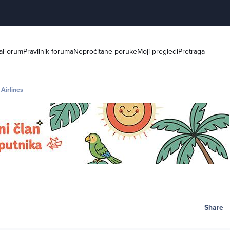
a
Forum
Pravilnik foruma
Nepročitane poruke
Moji pregledi
Pretraga
Airlines
Share