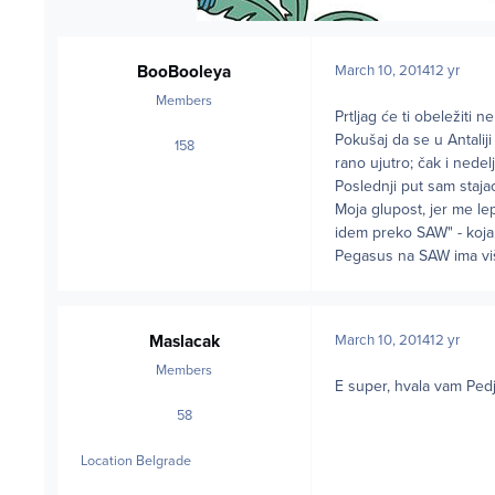
BooBooleya
March 10, 2014
12 yr
Members
Prtljag će ti obeležiti
Pokušaj da se u Antalij
158
posts
rano ujutro; čak i nedelj
Poslednji put sam staja
Moja glupost, jer me le
idem preko SAW" - koja
Pegasus na SAW ima viš
Maslacak
March 10, 2014
12 yr
Members
E super, hvala vam Ped
58
posts
Location
Belgrade