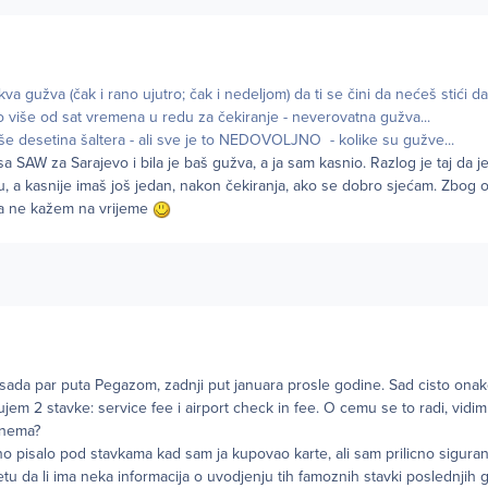
 gužva (čak i rano ujutro; čak i nedeljom) da ti se čini da nećeš stići da 
o više od sat vremena u redu za čekiranje - neverovatna gužva...
e desetina šaltera - ali sve je to NEDOVOLJNO - kolike su gužve...
sa SAW za Sarajevo i bila je baš gužva, a ja sam kasnio. Razlog je taj da j
 a kasnije imaš još jedan, nakon čekiranja, ako se dobro sjećam. Zbog o
 da ne kažem na vrijeme
sada par puta Pegazom, zadnji put januara prosle godine. Sad cisto on
em 2 stavke: service fee i airport check in fee. O cemu se to radi, vidim 
 nema?
o pisalo pod stavkama kad sam ja kupovao karte, ali sam prilicno siguran
netu da li ima neka informacija o uvodjenju tih famoznih stavki poslednjih