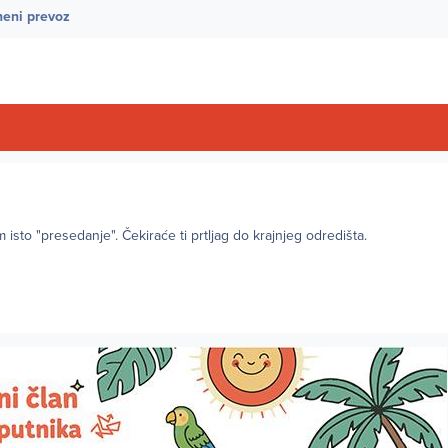
pneni prevoz
 isto "presedanje". Čekiraće ti prtljag do krajnjeg odredišta.