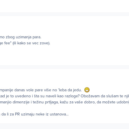
amo zbog uzimanja para.
e fee" (ili kako se vec zove).
panije danas vole pare više no 'leba da jedu.
kad je to uvedeno i šta su naveli kao razloge? Obožavam da slušam te nj
 smanjio dimenzije i težinu prtljaga, kažu za vaše dobro, da možete udobn
da li za PR uzimaju neke iz ustanova...