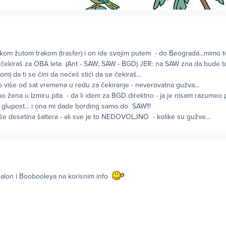
 nekom žutom trakom (trasfer) i on ide svojim putem - do Beograda...mimo t
i čekiraš za OBA leta (Ant - SAW; SAW - BGD) JER: na SAW zna da bude ta
om) da ti se čini da nećeš stići da se čekiraš...
o više od sat vremena u redu za čekiranje - neverovatna gužva...
po žena u Izmiru pita - da li idem za BGD direktno - ja je nisam razumeo p
 glupost... i ona mi dade bording samo do SAW!!!
e desetina šaltera - ali sve je to NEDOVOLJNO - kolike su gužve...
jalon i Boobooleya na korisnim info