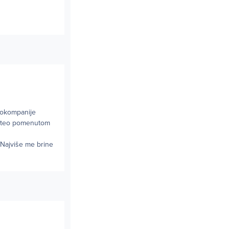
iokompanije
leteo pomenutom
 Najviše me brine