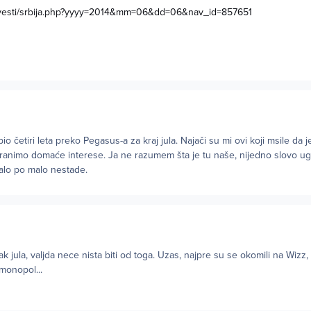
z/vesti/srbija.php?yyyy=2014&mm=06&dd=06&nav_id=857651
 četiri leta preko Pegasus-a za kraj jula. Najači su mi ovi koji msile da 
branimo domaće interese. Ja ne razumem šta je tu naše, nijedno slovo ug
alo po malo nestade.
ak jula, valjda nece nista biti od toga. Uzas, najpre su se okomili na Wizz, 
 monopol...