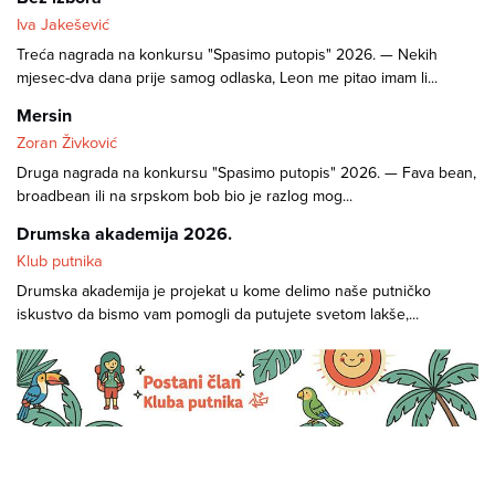
Iva Jakešević
Treća nagrada na konkursu "Spasimo putopis" 2026. — Nekih
mjesec-dva dana prije samog odlaska, Leon me pitao imam li...
Mersin
Zoran Živković
Druga nagrada na konkursu "Spasimo putopis" 2026. — Fava bean,
broadbean ili na srpskom bob bio je razlog mog...
Drumska akademija 2026.
Klub putnika
Drumska akademija je projekat u kome delimo naše putničko
iskustvo da bismo vam pomogli da putujete svetom lakše,...