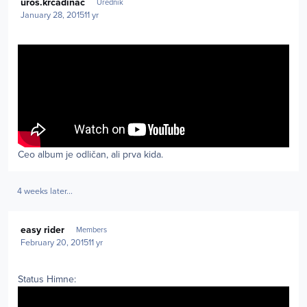
uros.krcadinac
Urednik
January 28, 2015
11 yr
Ceo album je odličan, ali prva kida.
4 weeks later...
Author stats
easy rider
Members
February 20, 2015
11 yr
Status Himne: