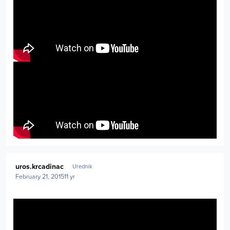
Author stats
uros.krcadinac
Urednik
February 21, 2015
11 yr