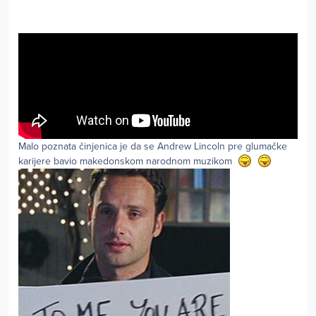
Malo poznata činjenica je da se Andrew Lincoln pre glumačke
karijere bavio makedonskom narodnom muzikom