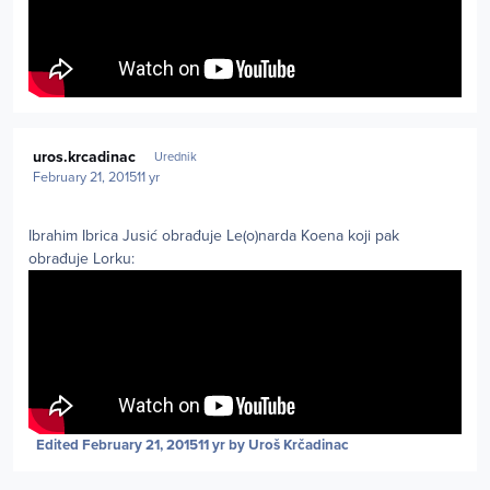
Author stats
uros.krcadinac
Urednik
February 21, 2015
11 yr
Ibrahim Ibrica Jusić obrađuje Le(o)narda Koena koji pak
obrađuje Lorku:
Edited
February 21, 2015
11 yr
by Uroš Krčadinac