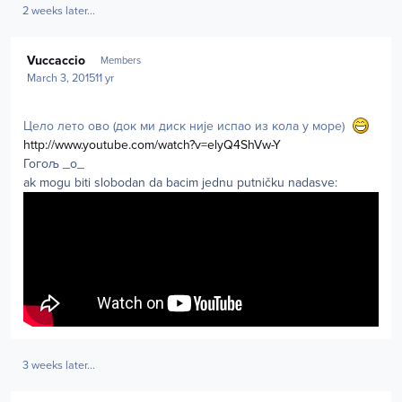
2 weeks later...
Author stats
Vuccaccio
Members
March 3, 2015
11 yr
Цело лето ово (док ми диск није испао из кола у море)
http://www.youtube.com/watch?v=elyQ4ShVw-Y
Гогољ _o_
ak mogu biti slobodan da bacim jednu putničku nadasve:
3 weeks later...
Author stats