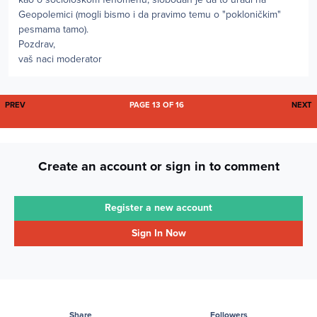
Geopolemici (mogli bismo i da pravimo temu o "pokloničkim"
pesmama tamo).
Pozdrav,
vaš naci moderator
FIRST PAGE
L
PREV
PAGE 13 OF 16
NEXT
Create an account or sign in to comment
Register a new account
Sign In Now
Share
Followers