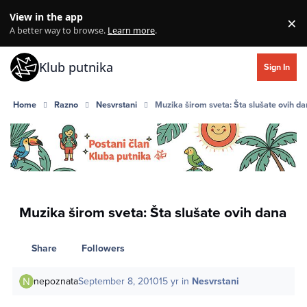
Skip to content
View in the app
×
Di
A better way to browse.
Learn more
.
Klub putnika
Sign In
Home
Razno
Nesvrstani
Muzika širom sveta: Šta slušate ovih d
Muzika širom sveta: Šta slušate ovih dana
Share
Followers
nepoznata
September 8, 2010
15 yr
in
Nesvrstani