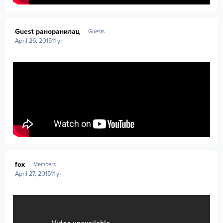
Guest раноранилац
Guests
April 26, 2015
11 yr
Author stats
fox
Members
April 27, 2015
11 yr