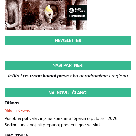
NEWSLETTER
NAŠI PARTNERI
Jeftin i pouzdan kombi prevoz
ka aerodromima i regionu.
NAJNOVIJI ČLANCI
Dišem
Mila Tričković
Posebna pohvala žirija na konkursu "Spasimo putopis" 2026. —
Sedim u malenoj, ali prepunoj prostoriji gde se služi...
Bez izbora