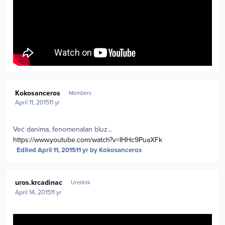
Author stats
Kokosanceros
Members
April 11, 2015
11 yr
Već danima, fenomenalan bluz...
https://www.youtube.com/watch?v=IHHc9PuaXFk
Edited
April 11, 2015
11 yr
by Kokosanceros
Author stats
uros.krcadinac
Urednik
April 14, 2015
11 yr