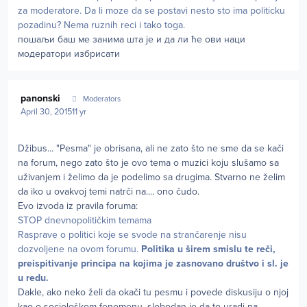
za moderatore. Da li moze da se postavi nesto sto ima politicku
pozadinu? Nema ruznih reci i tako toga.
пошаљи баш ме занима шта је и да ли ће ови наци
модератори избрисати
Author stats
panonski
Moderators
April 30, 2015
11 yr
Džibus... "Pesma" je obrisana, ali ne zato što ne sme da se kači
na forum, nego zato što je ovo tema o muzici koju slušamo sa
uživanjem i želimo da je podelimo sa drugima. Stvarno ne želim
da iko u ovakvoj temi natrči na.... ono čudo.
Evo izvoda iz pravila foruma:
STOP dnevnopolitičkim temama
Rasprave o politici koje se svode na strančarenje nisu
dozvoljene na ovom forumu.
Politika u širem smislu te reči,
preispitivanje principa na kojima je zasnovano društvo
i sl. je
u redu.
Dakle, ako neko želi da okači tu pesmu i povede diskusiju o njoj
kao o sociološkom fenomenu, slobodan je da to uradi na