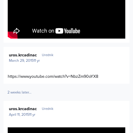
Author stats
uros.krcadinac
Urednik
March 29, 2015
11 yr
https://www.youtube.com/watch?v=NbzZm90oYX8
2 weeks later...
Author stats
uros.krcadinac
Urednik
April 11, 2015
11 yr