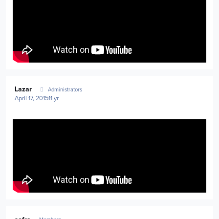
Author stats
Lazar
Administrators
April 17, 2015
11 yr
Author stats