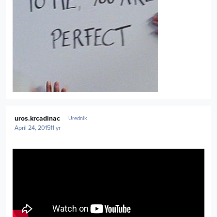
Author stats
uros.krcadinac
Urednik
April 24, 2015
11 yr