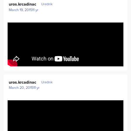
uros.krcadinac
Urednik
March 19, 2015
11 yr
Author stats
uros.krcadinac
Urednik
March 20, 2015
11 yr