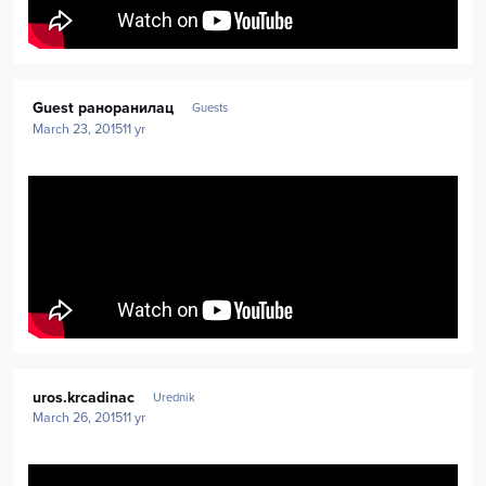
Guest раноранилац
Guests
March 23, 2015
11 yr
Author stats
uros.krcadinac
Urednik
March 26, 2015
11 yr