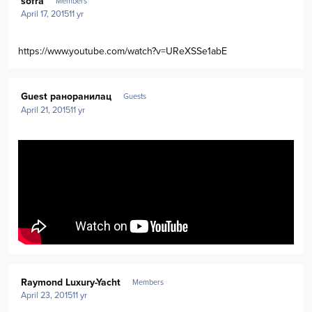
sofra
Members
April 17, 2015
11 yr
https://www.youtube.com/watch?v=UReXSSe1abE
Guest раноранилац
Guests
April 21, 2015
11 yr
Author stats
Raymond Luxury-Yacht
Members
April 23, 2015
11 yr