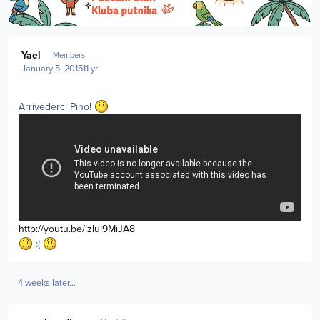
Author stats
Yael
Members
January 5, 2015
11 yr
Arrivederci Pino!
http://youtu.be/lzIul9MiJA8
:(
4 weeks later...
Author stats