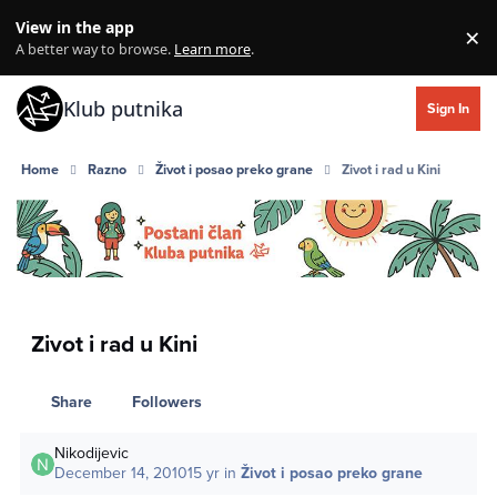
Skip to content
View in the app
×
Di
A better way to browse.
Learn more
.
Klub putnika
Sign In
Home
Razno
Život i posao preko grane
Zivot i rad u Kini
Zivot i rad u Kini
Share
Followers
Nikodijevic
December 14, 2010
15 yr
in
Život i posao preko grane