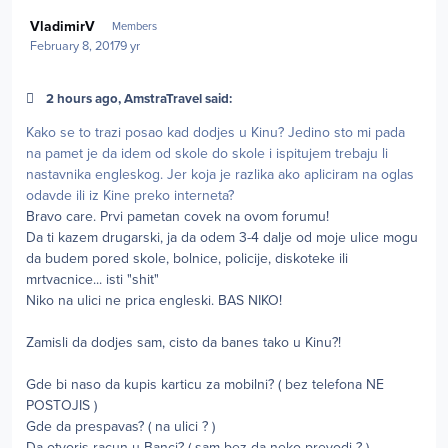
Author stats
VladimirV
Members
February 8, 2017
9 yr
2 hours ago, AmstraTravel said:
Kako se to trazi posao kad dodjes u Kinu? Jedino sto mi pada
na pamet je da idem od skole do skole i ispitujem trebaju li
nastavnika engleskog. Jer koja je razlika ako apliciram na oglas
odavde ili iz Kine preko interneta?
Bravo care. Prvi pametan covek na ovom forumu!
Da ti kazem drugarski, ja da odem 3-4 dalje od moje ulice mogu
da budem pored skole, bolnice, policije, diskoteke ili
mrtvacnice... isti "shit"
Niko na ulici ne prica engleski. BAS NIKO!
Zamisli da dodjes sam, cisto da banes tako u Kinu?!
Gde bi naso da kupis karticu za mobilni? ( bez telefona NE
POSTOJIS )
Gde da prespavas? ( na ulici ? )
Da otvoris racun u Banci? ( sam bez da neko prevodi ? )