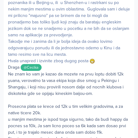
poznanika ili u Beijing-u, ili u Shenzhen-u i rastrkani su po
nekim manjim mestima u ovim oblastima. Guglovala sam i deluje
mi prilicno "majusno" pa se brinem da ne bi mogli da
pronadjemo bas toliko ljudi koji znaju da barataju engleskim
jezikom dok se ne snadjemo u pocetku a ne bih da se oslanjam
samo na aplikacije za prevodjenje.
Takodje me i zanima da li je bolja ideja da ovako lovimo
odgovarajucu ponudu ili da jednostavno odemo u Kinu i da
tamo resimo sve na licu mesta.
Hvala unapred i izvinite zbog dugog posta
Draga
@Cecika
Ne znam ko vam je kazao da mozete na prvu loptu dobiti 12k
yuana, verovatno ta vasa ekipa koja dise smog u Pekingu i
Shangaju, i koji nisu provirili nosom dalje od nocnih klubova i
diskoteka gde se opijaju kineskim baijou-om.
Prosecna plata se krece od 12k u tim velikim gradovima, a za
native ticere 20k.
u manjim mestima je ispod toga sigurno, tako da budi happy da
pocnes sa 10k, Ja sam licno poceo sa 6k kada sam dosao prvi
put, i to je trajalo mesec dana onda sam dobio 11k.