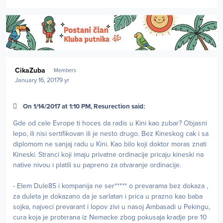
Author stats
CikaZuba
Members
January 16, 2017
9 yr
On 1/14/2017 at 1:10 PM, Resurection said:
Gde od cele Evrope ti hoces da radis u Kini kao zubar? Objasni
lepo, ili nisi sertifikovan ili je nesto drugo. Bez Kineskog cak i sa
diplomom ne sanjaj radu u Kini. Kao bilo koji doktor moras znati
Kineski. Stranci koji imaju privatne ordinacije pricaju kineski na
native nivou i platili su papreno za otvaranje ordinacije.
- Elem Dule85 i kompanija ne ser***** o prevarama bez dokaza ,
za duleta je dokazano da je sarlatan i prica u prazno kao baba
sojka, najveci prevarant i lopov zivi u nasoj Ambasadi u Pekingu,
cura koja je proterana iz Nemacke zbog pokusaja kradje pre 10