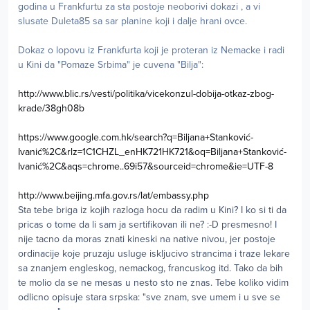
godina u Frankfurtu za sta postoje neoborivi dokazi , a vi
slusate Duleta85 sa sar planine koji i dalje hrani ovce.
Dokaz o lopovu iz Frankfurta koji je proteran iz Nemacke i radi
u Kini da "Pomaze Srbima" je cuvena "Bilja":
http://www.blic.rs/vesti/politika/vicekonzul-dobija-otkaz-zbog-
krade/38gh08b
https://www.google.com.hk/search?q=Biljana+Stanković-
Ivanić%2C&rlz=1C1CHZL_enHK721HK721&oq=Biljana+Stanković-
Ivanić%2C&aqs=chrome..69i57&sourceid=chrome&ie=UTF-8
http://www.beijing.mfa.gov.rs/lat/embassy.php
Sta tebe briga iz kojih razloga hocu da radim u Kini? I ko si ti da
pricas o tome da li sam ja sertifikovan ili ne? :-D presmesno! I
nije tacno da moras znati kineski na native nivou, jer postoje
ordinacije koje pruzaju usluge iskljucivo strancima i traze lekare
sa znanjem engleskog, nemackog, francuskog itd. Tako da bih
te molio da se ne mesas u nesto sto ne znas. Tebe koliko vidim
odlicno opisuje stara srpska: "sve znam, sve umem i u sve se