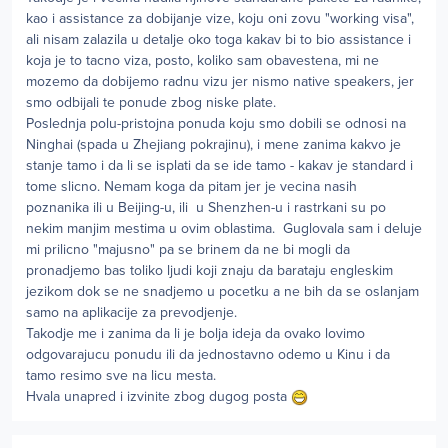
kao i assistance za dobijanje vize, koju oni zovu "working visa",
ali nisam zalazila u detalje oko toga kakav bi to bio assistance i
koja je to tacno viza, posto, koliko sam obavestena, mi ne
mozemo da dobijemo radnu vizu jer nismo native speakers, jer
smo odbijali te ponude zbog niske plate.
Poslednja polu-pristojna ponuda koju smo dobili se odnosi na
Ninghai (spada u Zhejiang pokrajinu), i mene zanima kakvo je
stanje tamo i da li se isplati da se ide tamo - kakav je standard i
tome slicno. Nemam koga da pitam jer je vecina nasih
poznanika ili u Beijing-u, ili u Shenzhen-u i rastrkani su po
nekim manjim mestima u ovim oblastima. Guglovala sam i deluje
mi prilicno "majusno" pa se brinem da ne bi mogli da
pronadjemo bas toliko ljudi koji znaju da barataju engleskim
jezikom dok se ne snadjemo u pocetku a ne bih da se oslanjam
samo na aplikacije za prevodjenje.
Takodje me i zanima da li je bolja ideja da ovako lovimo
odgovarajucu ponudu ili da jednostavno odemo u Kinu i da
tamo resimo sve na licu mesta.
Hvala unapred i izvinite zbog dugog posta
Author stats