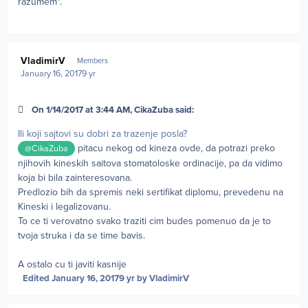
razumem".
Author stats
VladimirV
Members
January 16, 2017
9 yr
On 1/14/2017 at 3:44 AM, CikaZuba said:
Ili koji sajtovi su dobri za trazenje posla?
pitacu nekog od kineza ovde, da potrazi preko
@CikaZuba
njihovih kineskih saitova stomatoloske ordinacije, pa da vidimo
koja bi bila zainteresovana.
Predlozio bih da spremis neki sertifikat diplomu, prevedenu na
Kineski i legalizovanu.
To ce ti verovatno svako traziti cim budes pomenuo da je to
tvoja struka i da se time bavis.
A ostalo cu ti javiti kasnije
Edited
January 16, 2017
9 yr
by VladimirV