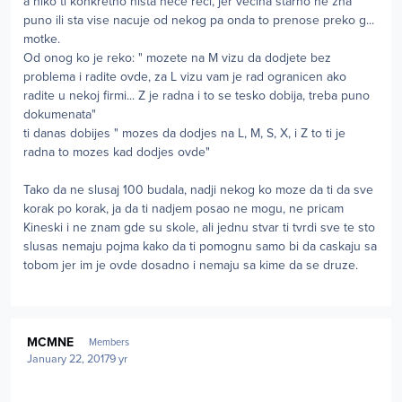
a niko ti konkretno nista nece reci, jer vecina starno ne zna
puno ili sta vise nacuje od nekog pa onda to prenose preko g...
motke.
Od onog ko je reko: " mozete na M vizu da dodjete bez
problema i radite ovde, za L vizu vam je rad ogranicen ako
radite u nekoj firmi... Z je radna i to se tesko dobija, treba puno
dokumenata"
ti danas dobijes " mozes da dodjes na L, M, S, X, i Z to ti je
radna to mozes kad dodjes ovde"
Tako da ne slusaj 100 budala, nadji nekog ko moze da ti da sve
korak po korak, ja da ti nadjem posao ne mogu, ne pricam
Kineski i ne znam gde su skole, ali jednu stvar ti tvrdi sve te sto
slusas nemaju pojma kako da ti pomognu samo bi da caskaju sa
tobom jer im je ovde dosadno i nemaju sa kime da se druze.
Author stats
MCMNE
Members
January 22, 2017
9 yr