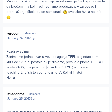
Ma zato mi oko viza i treba najviše informacija. Sa kojom odavde
da krećem i na koji način se tamo produžava. A za posao i
pronalaženje škole ću se sam snaći.
svakako hvala na info
Author stats
wrooom
Members
January 24, 2017
9 yr
Pozdrav svima,
Zanima me jedna stvar u vezi polaganja TEFL-a, gledao sam
kurs od 120h al postoje dvije diplome, prva je diploma TEFL-a i
kosta 240$, druga je 350$ i sadrzi CTEYL (certificate in
teaching English to young learners). Koji vi imate?
Hvala
Author stats
Mladenma
Members
January 25, 2017
9 yr