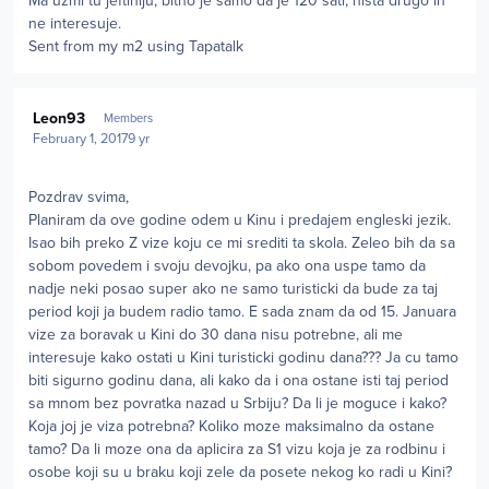
Ma uzmi tu jeftiniju, bitno je samo da je 120 sati, nista drugo ih
ne interesuje.
Sent from my m2 using Tapatalk
Author stats
Leon93
Members
February 1, 2017
9 yr
Pozdrav svima,
Planiram da ove godine odem u Kinu i predajem engleski jezik.
Isao bih preko Z vize koju ce mi srediti ta skola. Zeleo bih da sa
sobom povedem i svoju devojku, pa ako ona uspe tamo da
nadje neki posao super ako ne samo turisticki da bude za taj
period koji ja budem radio tamo. E sada znam da od 15. Januara
vize za boravak u Kini do 30 dana nisu potrebne, ali me
interesuje kako ostati u Kini turisticki godinu dana??? Ja cu tamo
biti sigurno godinu dana, ali kako da i ona ostane isti taj period
sa mnom bez povratka nazad u Srbiju? Da li je moguce i kako?
Koja joj je viza potrebna? Koliko moze maksimalno da ostane
tamo? Da li moze ona da aplicira za S1 vizu koja je za rodbinu i
osobe koji su u braku koji zele da posete nekog ko radi u Kini?