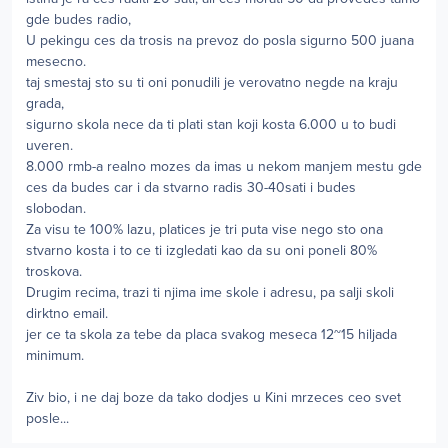
gde budes radio,
U pekingu ces da trosis na prevoz do posla sigurno 500 juana
mesecno.
taj smestaj sto su ti oni ponudili je verovatno negde na kraju
grada,
sigurno skola nece da ti plati stan koji kosta 6.000 u to budi
uveren.
8.000 rmb-a realno mozes da imas u nekom manjem mestu gde
ces da budes car i da stvarno radis 30-40sati i budes
slobodan.
Za visu te 100% lazu, platices je tri puta vise nego sto ona
stvarno kosta i to ce ti izgledati kao da su oni poneli 80%
troskova.
Drugim recima, trazi ti njima ime skole i adresu, pa salji skoli
dirktno email.
jer ce ta skola za tebe da placa svakog meseca 12~15 hiljada
minimum.
Ziv bio, i ne daj boze da tako dodjes u Kini mrzeces ceo svet
posle...