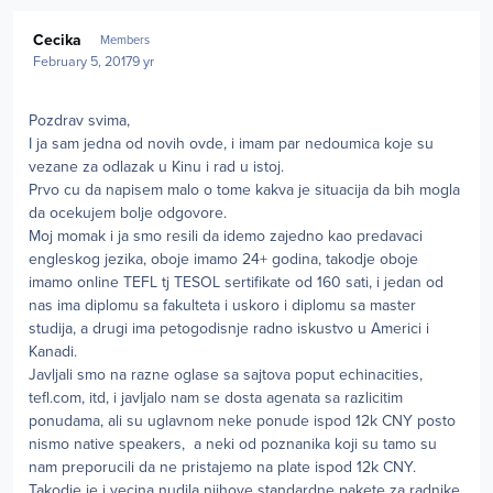
Author stats
Cecika
Members
February 5, 2017
9 yr
Pozdrav svima,
I ja sam jedna od novih ovde, i imam par nedoumica koje su
vezane za odlazak u Kinu i rad u istoj.
Prvo cu da napisem malo o tome kakva je situacija da bih mogla
da ocekujem bolje odgovore.
Moj momak i ja smo resili da idemo zajedno kao predavaci
engleskog jezika, oboje imamo 24+ godina, takodje oboje
imamo online TEFL tj TESOL sertifikate od 160 sati, i jedan od
nas ima diplomu sa fakulteta i uskoro i diplomu sa master
studija, a drugi ima petogodisnje radno iskustvo u Americi i
Kanadi.
Javljali smo na razne oglase sa sajtova poput echinacities,
tefl.com, itd, i javljalo nam se dosta agenata sa razlicitim
ponudama, ali su uglavnom neke ponude ispod 12k CNY posto
nismo native speakers, a neki od poznanika koji su tamo su
nam preporucili da ne pristajemo na plate ispod 12k CNY.
Takodje je i vecina nudila njihove standardne pakete za radnike,