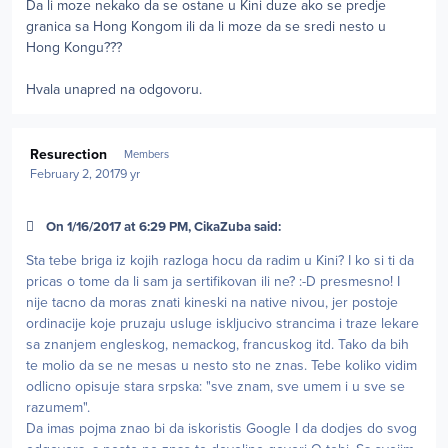
Da li moze nekako da se ostane u Kini duze ako se predje
granica sa Hong Kongom ili da li moze da se sredi nesto u
Hong Kongu???
Hvala unapred na odgovoru.
Author stats
Resurection
Members
February 2, 2017
9 yr
On 1/16/2017 at 6:29 PM, CikaZuba said:
Sta tebe briga iz kojih razloga hocu da radim u Kini? I ko si ti da
pricas o tome da li sam ja sertifikovan ili ne? :-D presmesno! I
nije tacno da moras znati kineski na native nivou, jer postoje
ordinacije koje pruzaju usluge iskljucivo strancima i traze lekare
sa znanjem engleskog, nemackog, francuskog itd. Tako da bih
te molio da se ne mesas u nesto sto ne znas. Tebe koliko vidim
odlicno opisuje stara srpska: "sve znam, sve umem i u sve se
razumem".
Da imas pojma znao bi da iskoristis Google I da dodjes do svog