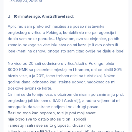
January 20, 2017
9 yr
10 minutes ago, AmstraTravel said:
Aplicirao sam preko echinacities za posao nastavnika
engleskog u vrticu u Pekingu, kontaktiralo me par agencija i
dobio sam neke ponude... Uglavnom, ovo su cinjenice, pa bih
zamolio nekoga sa vise iskustva da mi kaze je li ovo dobro ili
lose (meni na osnovu onoga sto sam citao ovdje ne djeluje lose)
Ne vise od 20 sati sedmicno u vrticu/skoli u Pekingu; plata
8000 RMB sa placenim smjestajem i hranom, oni ce platiti 80%
biznis vize, a ja 20%, tamo trebam otici na turistickoj. Nakon
godinu dana, odnosno kad istekne ugovor, nadoknadice mi
troskove avionske karte.
Cini mi se da to nije lose, s obzirom da nisam po zanimanju prof.
engleskog (ali bio sam u SAD i Australiji), a radno vrijeme bi mi
omogucilo da sa strane nadjem i neki drugi posao.
Bezi od toga kao poparen, to ti je prvi moji savet,
nije bitno sve to ostalo sto su ti oni ispricali
i smestaj i sati i sve su to gluposti... druze moj
istina je ra ces raditi 20 sati, ali ces morati 50 da provedes tamo