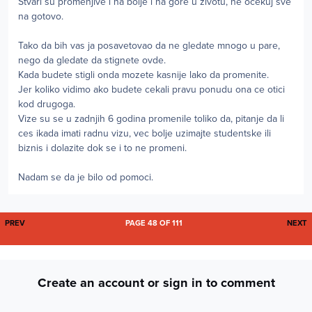
Stvari su promenjive i na bolje i na gore u zivotu, ne ocekuj sve
na gotovo.
Tako da bih vas ja posavetovao da ne gledate mnogo u pare,
nego da gledate da stignete ovde.
Kada budete stigli onda mozete kasnije lako da promenite.
Jer koliko vidimo ako budete cekali pravu ponudu ona ce otici
kod drugoga.
Vize su se u zadnjih 6 godina promenile toliko da, pitanje da li
ces ikada imati radnu vizu, vec bolje uzimajte studentske ili
biznis i dolazite dok se i to ne promeni.
Nadam se da je bilo od pomoci.
FIRST PAGE
L
PREV
PAGE 48 OF 111
NEXT
Create an account or sign in to comment