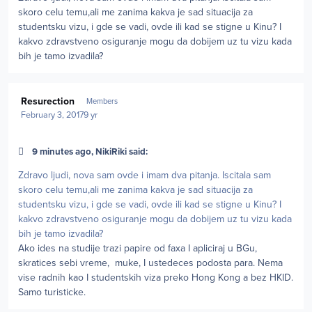
skoro celu temu,ali me zanima kakva je sad situacija za
studentsku vizu, i gde se vadi, ovde ili kad se stigne u Kinu? I
kakvo zdravstveno osiguranje mogu da dobijem uz tu vizu kada
bih je tamo izvadila?
Author stats
Resurection
Members
February 3, 2017
9 yr
9 minutes ago, NikiRiki said:
Zdravo ljudi, nova sam ovde i imam dva pitanja. Iscitala sam
skoro celu temu,ali me zanima kakva je sad situacija za
studentsku vizu, i gde se vadi, ovde ili kad se stigne u Kinu? I
kakvo zdravstveno osiguranje mogu da dobijem uz tu vizu kada
bih je tamo izvadila?
Ako ides na studije trazi papire od faxa I apliciraj u BGu,
skratices sebi vreme, muke, I ustedeces podosta para. Nema
vise radnih kao I studentskih viza preko Hong Kong a bez HKID.
Samo turisticke.