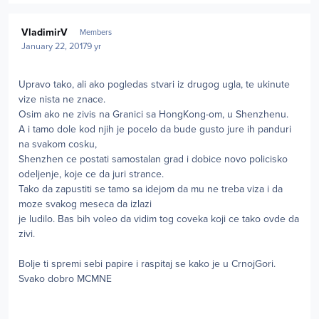
Author stats
VladimirV
Members
January 22, 2017
9 yr
Upravo tako, ali ako pogledas stvari iz drugog ugla, te ukinute
vize nista ne znace.
Osim ako ne zivis na Granici sa HongKong-om, u Shenzhenu.
A i tamo dole kod njih je pocelo da bude gusto jure ih panduri
na svakom cosku,
Shenzhen ce postati samostalan grad i dobice novo policisko
odeljenje, koje ce da juri strance.
Tako da zapustiti se tamo sa idejom da mu ne treba viza i da
moze svakog meseca da izlazi
je ludilo. Bas bih voleo da vidim tog coveka koji ce tako ovde da
zivi.
Bolje ti spremi sebi papire i raspitaj se kako je u CrnojGori.
Svako dobro MCMNE