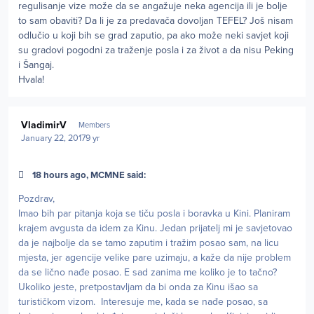
regulisanje vize može da se angažuje neka agencija ili je bolje
to sam obaviti? Da li je za predavača dovoljan TEFEL? Još nisam
odlučio u koji bih se grad zaputio, pa ako može neki savjet koji
su gradovi pogodni za traženje posla i za život a da nisu Peking
i Šangaj.
Hvala!
Author stats
VladimirV
Members
January 22, 2017
9 yr
18 hours ago, MCMNE said:
Pozdrav,
Imao bih par pitanja koja se tiču posla i boravka u Kini. Planiram
krajem avgusta da idem za Kinu. Jedan prijatelj mi je savjetovao
da je najbolje da se tamo zaputim i tražim posao sam, na licu
mjesta, jer agencije velike pare uzimaju, a kaže da nije problem
da se lično nađe posao. E sad zanima me koliko je to tačno?
Ukoliko jeste, pretpostavljam da bi onda za Kinu išao sa
turističkom vizom. Interesuje me, kada se nađe posao, sa