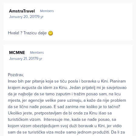
Author stats
AmstraTravel
Members
January 20, 2017
9 yr
Hvala! ? Trazicu dalje
Author stats
MCMNE
Members
January 21, 2017
9 yr
Pozdrav,
Imao bih par pitanja koja se tiču posla i boravka u Kini. Planiram
krajem avgusta da idem za Kinu. Jedan prijatelj mi je savjetovao
da je najbolje da se tamo zaputim i tražim posao sam, na licu
mjesta, jer agencije velike pare uzimaju, a kaže da nije problem
da se lično nađe posao. E sad zanima me koliko je to tačno?
Ukoliko jeste, pretpostavljam da bi onda za Kinu išao sa
turističkom vizom. Interesuje me, kada se nađe posao, sa
kojom vizom obezbjeđujem svoj duži boravak u Kini, jer vidio
sam da se turistička viza može samo jednom produžiti. Da li za