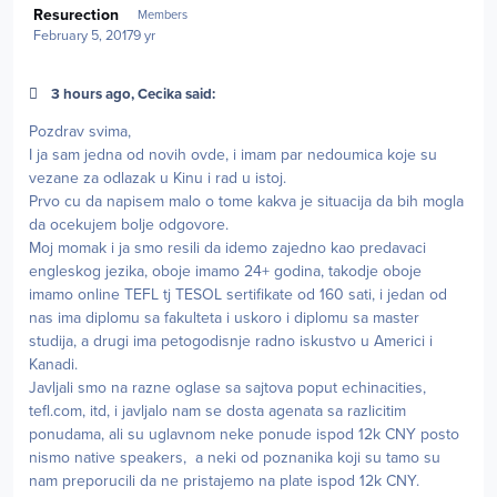
Resurection
Members
February 5, 2017
9 yr
3 hours ago, Cecika said:
Pozdrav svima,
I ja sam jedna od novih ovde, i imam par nedoumica koje su
vezane za odlazak u Kinu i rad u istoj.
Prvo cu da napisem malo o tome kakva je situacija da bih mogla
da ocekujem bolje odgovore.
Moj momak i ja smo resili da idemo zajedno kao predavaci
engleskog jezika, oboje imamo 24+ godina, takodje oboje
imamo online TEFL tj TESOL sertifikate od 160 sati, i jedan od
nas ima diplomu sa fakulteta i uskoro i diplomu sa master
studija, a drugi ima petogodisnje radno iskustvo u Americi i
Kanadi.
Javljali smo na razne oglase sa sajtova poput echinacities,
tefl.com, itd, i javljalo nam se dosta agenata sa razlicitim
ponudama, ali su uglavnom neke ponude ispod 12k CNY posto
nismo native speakers, a neki od poznanika koji su tamo su
nam preporucili da ne pristajemo na plate ispod 12k CNY.