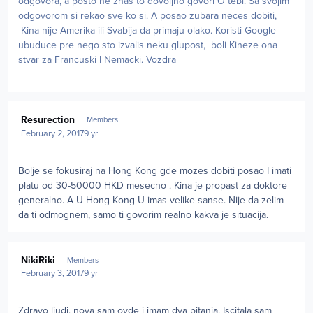
odgovora, a posto ne znas to dovoljno govori O tebi. Sa svojim
odgovorom si rekao sve ko si. A posao zubara neces dobiti,
Kina nije Amerika ili Svabija da primaju olako. Koristi Google
ubuduce pre nego sto izvalis neku glupost, boli Kineze ona
stvar za Francuski I Nemacki. Vozdra
Author stats
Resurection
Members
February 2, 2017
9 yr
Bolje se fokusiraj na Hong Kong gde mozes dobiti posao I imati
platu od 30-50000 HKD mesecno . Kina je propast za doktore
generalno. A U Hong Kong U imas velike sanse. Nije da zelim
da ti odmognem, samo ti govorim realno kakva je situacija.
Author stats
NikiRiki
Members
February 3, 2017
9 yr
Zdravo ljudi, nova sam ovde i imam dva pitanja. Iscitala sam