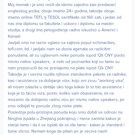
Moj momak i ja smo resili da idemo zajedno kao predavaci
engleskog jezika, oboje imamo 24+ godina, takodje oboje
imamo online TEFL tj TESOL sertifikate od 160 sati, i jedan od
nas ima diplomu sa fakulteta i uskoro i diplomu sa master
studija, a drugi ima petogodisnje radno iskustvo u Americi i
Kanadi.
Javljali smo na razne oglase sa sajtova poput echinacities,
tefl.com, itd, i javljalo nam se dosta agenata sa razlicitim
ponudama, ali su uglavnom neke ponude ispod 12k CNY posto
nismo native speakers, a neki od poznanika koji su tamo su
nam preporucili da ne pristajemo na plate ispod 12k CNY.
Takodje je i vecina nudila njihove standardne pakete za radnike,
kao i assistance za dobijanje vize, koju oni zovu "working visa",
ali nisam zalazila u detalje oko toga kakav bi to bio assistance i
koja je to tacno viza, posto, koliko sam obavestena, mi ne
mozemo da dobijemo radnu vizu jer nismo native speakers, jer
smo odbijali te ponude zbog niske plate.
Poslednja polu-pristojna ponuda koju smo dobili se odnosi na
Ninghai (spada u Zhejiang pokrajinu), i mene zanima kakvo je
stanje tamo i da li se isplati da se ide tamo - kakav je standard i
tome slicno. Nemam koga da pitam jer je vecina nasih