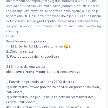
kojom vizom obezbjeđujem svoj duži boravak u Kini, jer vidio
sam da se turistička viza može samo jednom produžiti. Da li za
regulisanje vize može da se angažuje neka agencija ili je bolje
to sam obaviti? Da li je za predavača dovoljan TEFEL? Još nisam
odlučio u koji bih se grad zaputio, pa ako može neki savjet koji
su gradovi pogodni za traženje posla i za život a da nisu Peking
i Šangaj.
Hvala!
Kreni burazeru od pocetka:
1. TEFL ( jer taj TEFEL jos nije izmisljen
)
2. Diplomu sa faxa
3. Potvrdu iz suda da nisi osudjivan
2 i 3 moras da legalizujes:
ides u
svoje rodno mesto
i onda ti treba sve ovo
1) Potvrda od precednika suda ( 2200 dinara )
2) Ministarstvo Pravde potvrda za potvrdu od precednika suda (
700 dinara )
3) Ministarstvo Spoljnih Poslova za potvrdu od Ministarstva
Pravde ( 700 dinara )
4) Kineska Ambasda za legalizaciju svih potvrda ( 20 usd +