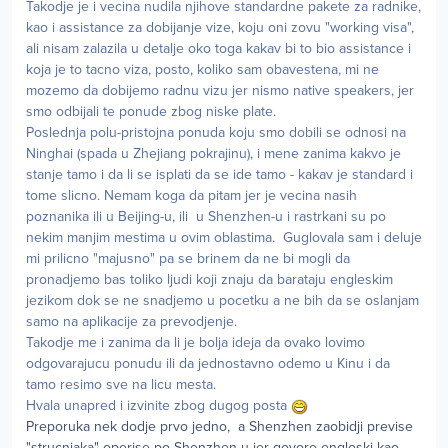
Takodje je i vecina nudila njihove standardne pakete za radnike,
kao i assistance za dobijanje vize, koju oni zovu "working visa",
ali nisam zalazila u detalje oko toga kakav bi to bio assistance i
koja je to tacno viza, posto, koliko sam obavestena, mi ne
mozemo da dobijemo radnu vizu jer nismo native speakers, jer
smo odbijali te ponude zbog niske plate.
Poslednja polu-pristojna ponuda koju smo dobili se odnosi na
Ninghai (spada u Zhejiang pokrajinu), i mene zanima kakvo je
stanje tamo i da li se isplati da se ide tamo - kakav je standard i
tome slicno. Nemam koga da pitam jer je vecina nasih
poznanika ili u Beijing-u, ili u Shenzhen-u i rastrkani su po
nekim manjim mestima u ovim oblastima. Guglovala sam i deluje
mi prilicno "majusno" pa se brinem da ne bi mogli da
pronadjemo bas toliko ljudi koji znaju da barataju engleskim
jezikom dok se ne snadjemo u pocetku a ne bih da se oslanjam
samo na aplikacije za prevodjenje.
Takodje me i zanima da li je bolja ideja da ovako lovimo
odgovarajucu ponudu ili da jednostavno odemo u Kinu i da
tamo resimo sve na licu mesta.
Hvala unapred i izvinite zbog dugog posta
Preporuka nek dodje prvo jedno, a Shenzhen zaobidji previse
"strucnjaka" operise po Shenzhen u jer govore engleski kao