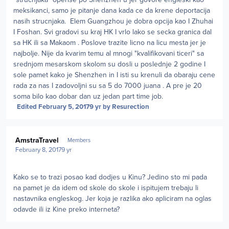
meksikanci, samo je pitanje dana kada ce da krene deportacija
nasih strucnjaka. Elem Guangzhou je dobra opcija kao I Zhuhai
I Foshan. Svi gradovi su kraj HK I vrlo lako se secka granica dal
sa HK ili sa Makaom . Poslove trazite licno na licu mesta jer je
najbolje. Nije da kvarim temu al mnogi "kvalifikovani ticeri" sa
srednjom mesarskom skolom su dosli u poslednje 2 godine I
sole pamet kako je Shenzhen in I isti su krenuli da obaraju cene
rada za nas I zadovoljni su sa 5 do 7000 juana . A pre je 20
soma bilo kao dobar dan uz jedan part time job.
Edited
February 5, 2017
9 yr
by Resurection
Author stats
AmstraTravel
Members
February 8, 2017
9 yr
Kako se to trazi posao kad dodjes u Kinu? Jedino sto mi pada
na pamet je da idem od skole do skole i ispitujem trebaju li
nastavnika engleskog. Jer koja je razlika ako apliciram na oglas
odavde ili iz Kine preko interneta?