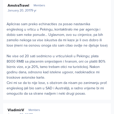
Author stats
AmstraTravel
Members
January 20, 2017
9 yr
Aplicirao sam preko echinacities za posao nastavnika
engleskog u vrticu u Pekingu, kontaktiralo me par agencija i
dobio sam neke ponude... Uglavnom, ovo su cinjenice, pa bih
zamolio nekoga sa vise iskustva da mi kaze je li ovo dobro ili
lose (meni na osnovu onoga sto sam citao ovdje ne djeluje lose)
Ne vise od 20 sati sedmicno u vrticu/skoli u Pekingu; plata
8000 RMB sa placenim smjestajem i hranom, oni ce platiti 80%
biznis vize, a ja 20%, tamo trebam otici na turistickoj. Nakon
godinu dana, odnosno kad istekne ugovor, nadoknadice mi
troskove avionske karte.
Cini mi se da to nije lose, s obzirom da nisam po zanimanju prof.
engleskog (ali bio sam u SAD i Australiji), a radno vrijeme bi mi
omogucilo da sa strane nadjem i neki drugi posao.
Author stats
VladimirV
Members