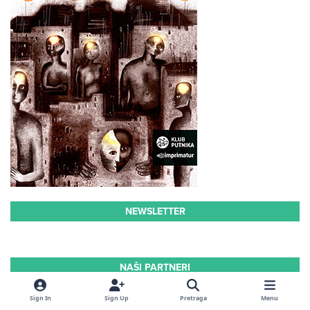
NEWSLETTER
NAŠI PARTNERI
Jeftin i pouzdan kombi prevoz
ka aerodromima i regionu.
Sign In
Sign Up
Pretraga
Menu