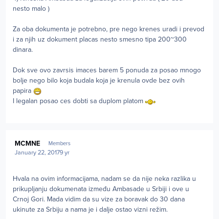
nesto malo )
Za oba dokumenta je potrebno, pre nego krenes uradi i prevod
i za njih uz dokument placas nesto smesno tipa 200~300
dinara.
Dok sve ovo zavrsis imaces barem 5 ponuda za posao mnogo
bolje nego bilo koja budala koja je krenula ovde bez ovih
papira
I legalan posao ces dobti sa duplom platom
Author stats
MCMNE
Members
January 22, 2017
9 yr
Hvala na ovim informacijama, nadam se da nije neka razlika u
prikupljanju dokumenata između Ambasade u Srbiji i ove u
Crnoj Gori. Mada vidim da su vize za boravak do 30 dana
ukinute za Srbiju a nama je i dalje ostao vizni režim.