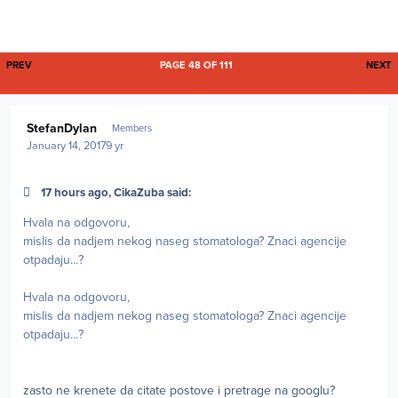
FIRST PAGE
L
PREV
PAGE 48 OF 111
NEXT
Author stats
StefanDylan
Members
January 14, 2017
9 yr
17 hours ago, CikaZuba said:
Hvala na odgovoru,
mislis da nadjem nekog naseg stomatologa? Znaci agencije
otpadaju...?
Hvala na odgovoru,
mislis da nadjem nekog naseg stomatologa? Znaci agencije
otpadaju...?
zasto ne krenete da citate postove i pretrage na googlu?