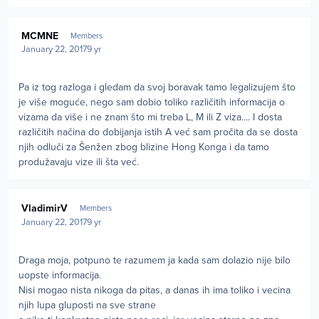
Author stats
MCMNE
Members
January 22, 2017
9 yr
Pa iz tog razloga i gledam da svoj boravak tamo legalizujem što
je više moguće, nego sam dobio toliko različitih informacija o
vizama da više i ne znam što mi treba L, M ili Z viza.... I dosta
različitih načina do dobijanja istih A već sam pročita da se dosta
njih odluči za Šenžen zbog blizine Hong Konga i da tamo
produžavaju vize ili šta već.
Author stats
VladimirV
Members
January 22, 2017
9 yr
Draga moja, potpuno te razumem ja kada sam dolazio nije bilo
uopste informacija.
Nisi mogao nista nikoga da pitas, a danas ih ima toliko i vecina
njih lupa gluposti na sve strane