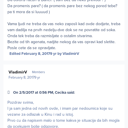
Da promenis pare? ( da promenis pare bez nekog pored tebe?
pa ti mora da si luuuud )
Vama ljudi ne treba da vas neko zaposli kad ovde dodjete, treba
vam dadilja na prvih nedelju-dve dok se ne povratite od soka.
Onda tek treba da razmisljate o ostalim stvarima.
Bezite od tih agenata, nadjite nekog da vas opravi kad sletite.
Posle cete da se opravljate.
Edited
February 8, 2017
9 yr
by VladimirV
Author stats
VladimirV
Members
February 8, 2017
9 yr
On 2/5/2017 at 0:56 PM, Cecika said:
Pozdrav svima,
I ja sam jedna od novih ovde, i imam par nedoumica koje su
vezane za odlazak u Kinu i rad u istoj.
Prvo cu da napisem malo o tome kakva je situacija da bih mogla
da ocekujem bolje odgovore.