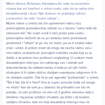
Milioni Amera, Britanaca, Kanadjana itd. rade na turistickim
vizama kao esl teacheri u celom svetu, zato sto je radna viza
komplikovanija i duza. Njih doduse ne prijavljuju njihovi
sunarodnici da rade "mutne radnje"....
Mutne radne u smislu da čim spomenem radnu vizu
potencijalnim poslodavcima, odmah su u fazonu "samo tetki da
odnesem lek". Ne znam vredi li otići preko pola sveta i
potencijalno doživeti da se pri dolasku tamo poslodavac
predomisli i "otkači" te jer mu se može, pa se ti snalazi kako
znaš i umeš. A pritom znam da mogu da završe radnu vizu i
non-native osobama jer poznajem nekoliko osoba koji su je
dobili, a da pritom nisu profesori engleskog. U svakom mom
dosadašnjem intervjuu oni zahtevaju sve i odmah (od
dokumentacije do odlaska tamo), a kada ja od njih nešto
očekujem ili ih pitam obično dobijam nepotpune odgovore ili ih
ne dobijam uopšte. Čak mi je par agenata "prebacivalo" u smislu
"Šta ti fali, šta bi ti hteo? Ovo je super ponuda, bolje od ovoga
ne može" kao da sam ja u obavezi da prihvatim sve što mi
pošalju. Ja sam profesor sa više od 3 godine iskustva rada u
školama i taj posao ozbiljno shvatam, pa želim i da budem
ozbiljno shvaćen, dok svi moji dosadašnji intervjui nisu mi