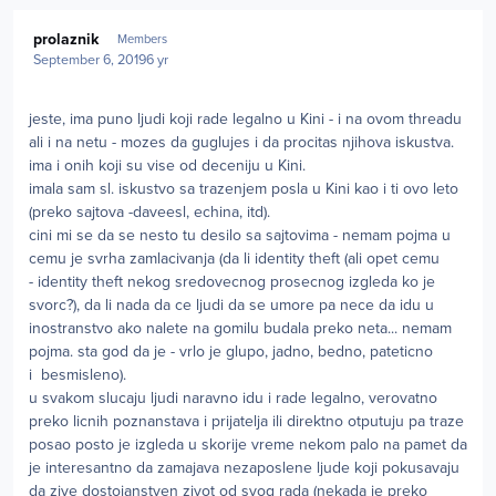
Author stats
prolaznik
Members
September 6, 2019
6 yr
jeste, ima puno ljudi koji rade legalno u Kini - i na ovom threadu
ali i na netu - mozes da guglujes i da procitas njihova iskustva.
ima i onih koji su vise od deceniju u Kini.
imala sam sl. iskustvo sa trazenjem posla u Kini kao i ti ovo leto
(preko sajtova -daveesl, echina, itd).
cini mi se da se nesto tu desilo sa sajtovima - nemam pojma u
cemu je svrha zamlacivanja (da li identity theft (ali opet cemu
- identity theft nekog sredovecnog prosecnog izgleda ko je
svorc?), da li nada da ce ljudi da se umore pa nece da idu u
inostranstvo ako nalete na gomilu budala preko neta... nemam
pojma. sta god da je - vrlo je glupo, jadno, bedno, pateticno
i besmisleno).
u svakom slucaju ljudi naravno idu i rade legalno, verovatno
preko licnih poznanstava i prijatelja ili direktno otputuju pa traze
posao posto je izgleda u skorije vreme nekom palo na pamet da
je interesantno da zamajava nezaposlene ljude koji pokusavaju
da zive dostojanstven zivot od svog rada (nekada je preko