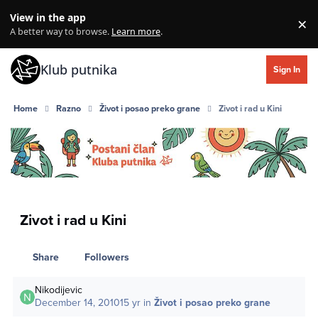
Skip to content
View in the app
×
Di
A better way to browse.
Learn more
.
Klub putnika
Sign In
Home
Razno
Život i posao preko grane
Zivot i rad u Kini
Zivot i rad u Kini
Share
Followers
Nikodijevic
December 14, 2010
15 yr
in
Život i posao preko grane