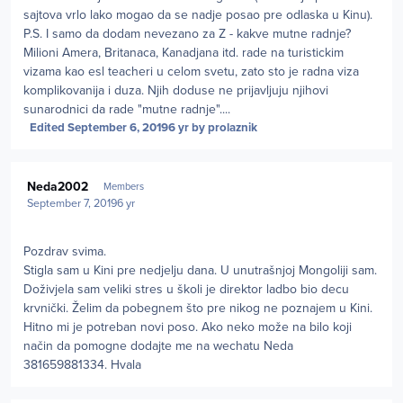
sajtova vrlo lako mogao da se nadje posao pre odlaska u Kinu).
P.S. I samo da dodam nevezano za Z - kakve mutne radnje?
Milioni Amera, Britanaca, Kanadjana itd. rade na turistickim
vizama kao esl teacheri u celom svetu, zato sto je radna viza
komplikovanija i duza. Njih doduse ne prijavljuju njihovi
sunarodnici da rade "mutne radnje"....
Edited
September 6, 2019
6 yr
by prolaznik
Author stats
Neda2002
Members
September 7, 2019
6 yr
Pozdrav svima.
Stigla sam u Kini pre nedjelju dana. U unutrašnjoj Mongoliji sam.
Doživjela sam veliki stres u školi je direktor ladbo bio decu
krvnički. Želim da pobegnem što pre nikog ne poznajem u Kini.
Hitno mi je potreban novi poso. Ako neko može na bilo koji
način da pomogne dodajte me na wechatu Neda
381659881334. Hvala