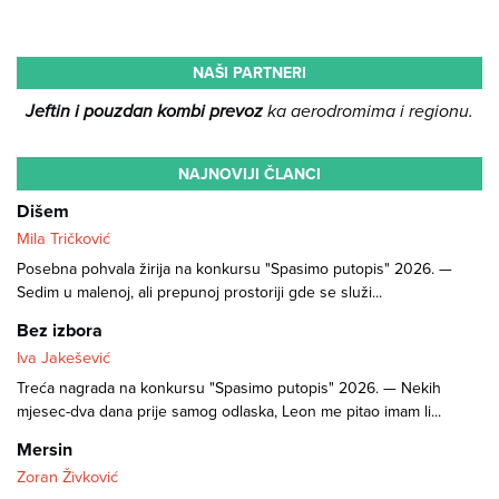
NAŠI PARTNERI
Jeftin i pouzdan kombi prevoz
ka aerodromima i regionu.
NAJNOVIJI ČLANCI
Dišem
Mila Tričković
Posebna pohvala žirija na konkursu "Spasimo putopis" 2026. —
Sedim u malenoj, ali prepunoj prostoriji gde se služi...
Bez izbora
Iva Jakešević
Treća nagrada na konkursu "Spasimo putopis" 2026. — Nekih
mjesec-dva dana prije samog odlaska, Leon me pitao imam li...
Mersin
Zoran Živković