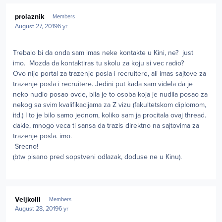
Author stats
prolaznik
Members
August 27, 2019
6 yr
Trebalo bi da onda sam imas neke kontakte u Kini, ne? just
imo. Mozda da kontaktiras tu skolu za koju si vec radio?
Ovo nije portal za trazenje posla i recruitere, ali imas sajtove za
trazenje posla i recruitere. Jedini put kada sam videla da je
neko nudio posao ovde, bila je to osoba koja je nudila posao za
nekog sa svim kvalifikacijama za Z vizu (fakultetskom diplomom,
itd.) I to je bilo samo jednom, koliko sam ja procitala ovaj thread.
dakle, mnogo veca ti sansa da trazis direktno na sajtovima za
trazenje posla. imo.
Srecno!
(btw pisano pred sopstveni odlazak, doduse ne u Kinu).
Author stats
VeljkoIII
Members
August 28, 2019
6 yr