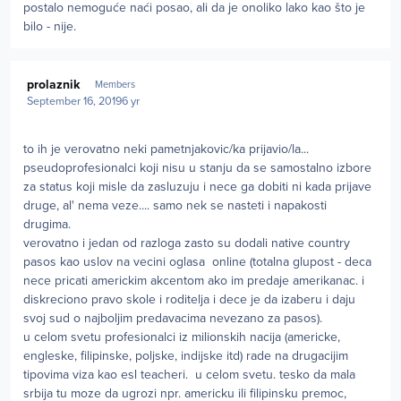
postalo nemoguće naći posao, ali da je onoliko lako kao što je
bilo - nije.
Author stats
prolaznik
Members
September 16, 2019
6 yr
to ih je verovatno neki pametnjakovic/ka prijavio/la...
pseudoprofesionalci koji nisu u stanju da se samostalno izbore
za status koji misle da zasluzuju i nece ga dobiti ni kada prijave
druge, al' nema veze.... samo nek se nasteti i napakosti
drugima.
verovatno i jedan od razloga zasto su dodali native country
pasos kao uslov na vecini oglasa online (totalna glupost - deca
nece pricati americkim akcentom ako im predaje amerikanac. i
diskreciono pravo skole i roditelja i dece je da izaberu i daju
svoj sud o najboljim predavacima nevezano za pasos).
u celom svetu profesionalci iz milionskih nacija (americke,
engleske, filipinske, poljske, indijske itd) rade na drugacijim
tipovima viza kao esl teacheri. u celom svetu. tesko da mala
srbija tu moze da ugrozi npr. americku ili filipinsku premoc,