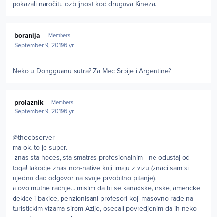
pokazali naročitu ozbiljnost kod drugova Kineza.
Author stats
boranija
Members
September 9, 2019
6 yr
Neko u Dongguanu sutra? Za Mec Srbije i Argentine?
Author stats
prolaznik
Members
September 9, 2019
6 yr
@theobserver
ma ok, to je super.
znas sta hoces, sta smatras profesionalnim - ne odustaj od
toga! takodje znas non-native koji imaju z vizu (znaci sam si
ujedno dao odgovor na svoje prvobitno pitanje).
a ovo mutne radnje... mislim da bi se kanadske, irske, americke
dekice i bakice, penzionisani profesori koji masovno rade na
turistickim vizama sirom Azije, osecali povredjenim da ih neko