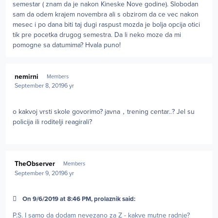
semestar ( znam da je nakon Kineske Nove godine). Slobodan
sam da odem krajem novembra ali s obzirom da ce vec nakon
mesec i po dana biti taj dugi raspust mozda je bolja opcija otici
tik pre pocetka drugog semestra. Da li neko moze da mi
pomogne sa datumima? Hvala puno!
Author stats
nemirni
Members
September 8, 2019
6 yr
o kakvoj vrsti skole govorimo? javna，trening centar..? Jel su
policija ili roditelji reagirali?
Author stats
TheObserver
Members
September 9, 2019
6 yr
On 9/6/2019 at 8:46 PM, prolaznik said:
P.S. I samo da dodam nevezano za Z - kakve mutne radnje?