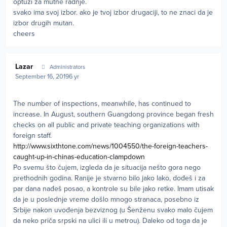
optuzi za mutne radnje.
svako ima svoj izbor. ako je tvoj izbor drugaciji, to ne znaci da je
izbor drugih mutan.
cheers
Author stats
Lazar
Administrators
September 16, 2019
6 yr
The number of inspections, meanwhile, has continued to
increase. In August, southern Guangdong province began fresh
checks on all public and private teaching organizations with
foreign staff.
http://www.sixthtone.com/news/1004550/the-foreign-teachers-
caught-up-in-chinas-education-clampdown
Po svemu što čujem, izgleda da je situacija nešto gora nego
prethodnih godina. Ranije je stvarno bilo jako lako, dođeš i za
par dana nađeš posao, a kontrole su bile jako retke. Imam utisak
da je u poslednje vreme došlo mnogo stranaca, posebno iz
Srbije nakon uvođenja bezviznog (u Šenženu svako malo čujem
da neko priča srpski na ulici ili u metrou). Daleko od toga da je