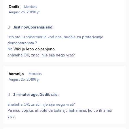
Author stats
Dodik
Members
August 25, 2019
6 yr
Just now, boranija said:
Isto sto i zandarmerija kod nas, budale za proterivanje
demonstranata
?
Na
Wiki je lepo objasnjeno.
ahahaha OK, znači nije šija nego vrat?
Author stats
boranija
Members
August 25, 2019
6 yr
3 minutes ago, Dodik said:
ahahaha OK, znači nije šija nego vrat?
Pa nisu vojska, ali vole da batinaju hahahaha, ko ce ih znati
vise.