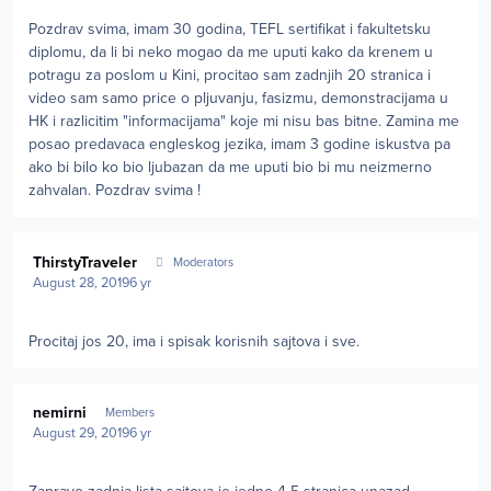
Pozdrav svima, imam 30 godina, TEFL sertifikat i fakultetsku
diplomu, da li bi neko mogao da me uputi kako da krenem u
potragu za poslom u Kini, procitao sam zadnjih 20 stranica i
video sam samo price o pljuvanju, fasizmu, demonstracijama u
HK i razlicitim "informacijama" koje mi nisu bas bitne. Zamina me
posao predavaca engleskog jezika, imam 3 godine iskustva pa
ako bi bilo ko bio ljubazan da me uputi bio bi mu neizmerno
zahvalan. Pozdrav svima !
Author stats
ThirstyTraveler
Moderators
August 28, 2019
6 yr
Procitaj jos 20, ima i spisak korisnih sajtova i sve.
Author stats
nemirni
Members
August 29, 2019
6 yr