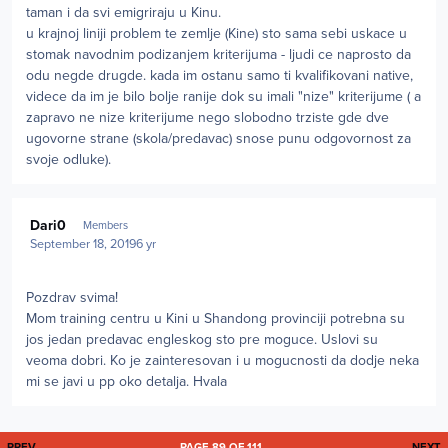
taman i da svi emigriraju u Kinu.
u krajnoj liniji problem te zemlje (Kine) sto sama sebi uskace u
stomak navodnim podizanjem kriterijuma - ljudi ce naprosto da
odu negde drugde. kada im ostanu samo ti kvalifikovani native,
videce da im je bilo bolje ranije dok su imali "nize" kriterijume ( a
zapravo ne nize kriterijume nego slobodno trziste gde dve
ugovorne strane (skola/predavac) snose punu odgovornost za
svoje odluke).
Author stats
Dari0
Members
September 18, 2019
6 yr
Pozdrav svima!
Mom training centru u Kini u Shandong provinciji potrebna su
jos jedan predavac engleskog sto pre moguce. Uslovi su
veoma dobri. Ko je zainteresovan i u mogucnosti da dodje neka
mi se javi u pp oko detalja. Hvala
FIRST PAGE
L
PREV
PAGE 89 OF 111
NEXT