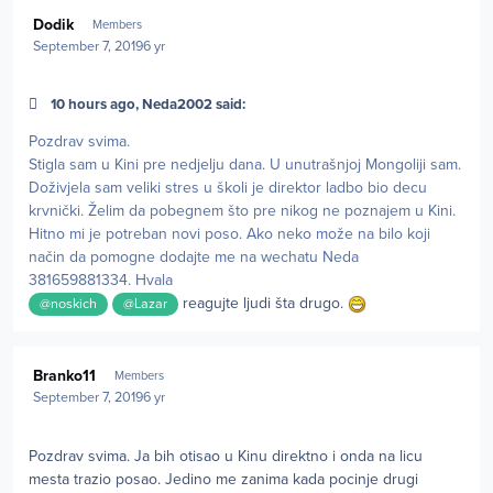
Author stats
Dodik
Members
September 7, 2019
6 yr
10 hours ago, Neda2002 said:
Pozdrav svima.
Stigla sam u Kini pre nedjelju dana. U unutrašnjoj Mongoliji sam.
Doživjela sam veliki stres u školi je direktor ladbo bio decu
krvnički. Želim da pobegnem što pre nikog ne poznajem u Kini.
Hitno mi je potreban novi poso. Ako neko može na bilo koji
način da pomogne dodajte me na wechatu Neda
381659881334. Hvala
reagujte ljudi šta drugo.
@noskich
@Lazar
Author stats
Branko11
Members
September 7, 2019
6 yr
Pozdrav svima. Ja bih otisao u Kinu direktno i onda na licu
mesta trazio posao. Jedino me zanima kada pocinje drugi