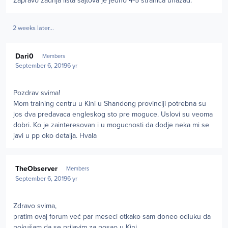
Zapravo zadnja lista sajtova je jedno 4-5 stranica unazad.
2 weeks later...
Author stats
Dari0
Members
September 6, 2019
6 yr
Pozdrav svima!
Mom training centru u Kini u Shandong provinciji potrebna su
jos dva predavaca engleskog sto pre moguce. Uslovi su veoma
dobri. Ko je zainteresovan i u mogucnosti da dodje neka mi se
javi u pp oko detalja. Hvala
Author stats
TheObserver
Members
September 6, 2019
6 yr
Zdravo svima,
pratim ovaj forum već par meseci otkako sam doneo odluku da
pokušam da se prijavim za posao u Kini.