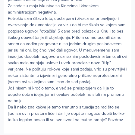
Za sada su moja iskustva sa Kinezima i kineskom
administracijom negativna.
Potrošio sam čitavo leto, dosta para i živaca na pribavljanje i
overavanje dokumentacije za vizu da bi me škola sa kojom sam
potpisao ugovor "otkačila" 5 dana pred polazak u Kinu i to bez
ikakog obaveštenja ili objašnjenja. Pritom su me ucenili da ne
smem da vodim pregovore ni sa jednim drugim poslodavcem
jer su mi oni, logično, već dali ugovor. U međuvremenu sam
imao još desetak razgovora sa raznim poslodavcima tamo, ali svi
svako malo menjaju uslove i uvek pronalaze nove "ft1p"
varijante. Ne poštuju rokove koje sami zadaju, vrlo su prevrtljivi i
nekonzistentni u izjavima i generalno prilično neprofesionalni
(barem ovi sa kojima sam imao do sad posla).
Još nisam ni kročio tamo, a već se preispitujem da li je to
uopšte dobra ideja, jer mi ovakav početak ne sluti na promenu
na bolje.
Da li neko zna kakva je tamo trenutno situacija za rad što se
ljudi sa ovih prostora tiče i da li je uopšte moguće dobiti koliko-
toliko legalan posao ili se sve svodi na mutne radnje? Pozdrav