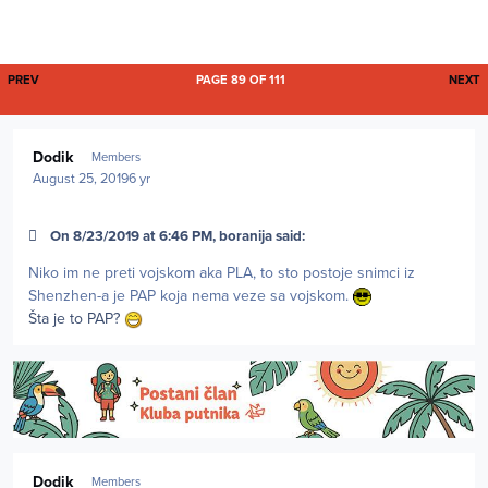
FIRST PAGE
L
PREV
PAGE 89 OF 111
NEXT
Author stats
Dodik
Members
August 25, 2019
6 yr
On 8/23/2019 at 6:46 PM, boranija said:
Niko im ne preti vojskom aka PLA, to sto postoje snimci iz
Shenzhen-a je PAP koja nema veze sa vojskom.
Šta je to PAP?
Author stats
Dodik
Members