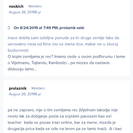
Author stats
noskich
Members
August 26, 2019
6 yr
On 8/24/2019 at 7:49 PM, prolaznik said:
inace dobila sam ozbiljne ponude za tri druge zemlje tako da
verovatno nista od Kine sto se mene tice, makar ne u skoroj
buducnosti.
O kojim zemljama je rec? Imamo ovde u ovom podforumu i teme
o Vijetnamu, Tajlandu, Kambodzi... pa mozes da nastavis
diskusiju tamo...
Author stats
prolaznik
Members
August 26, 2019
6 yr
pa ne zapravo, nije o tim zemljama rec (Vijetnam takodje nije
nesto lak za dobijanje posla sa srpskim pasosem kao esl
teacher kada se posao trazi online, bar za mene, mozda je
drugacija prica kada se ode na teren pa se tamo trazi). A i kao