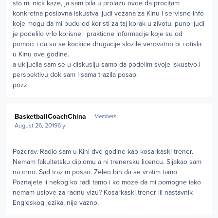
sto mi nick kaze, ja sam bila u prolazu ovde da procitam
konkretna poslovna iskustva ljudi vezana za Kinu i servisne info
koje mogu da mi budu od koristi za taj korak u zivotu. puno ljudi
je podelilo vrlo korisne i prakticne informacije koje su od
pomoci i da su se kockice drugacije slozile verovatno bi i otisla
u Kinu ove godine.
a ukljucila sam se u diskusiju samo da podelim svoje iskustvo i
perspektivu dok sam i sama trazila posao.
pozz
Author stats
BasketballCoachChina
Members
August 26, 2019
6 yr
Pozdrav . Radio sam u Kini dve godine kao kosarkaski trener.
Nemam fakultetsku diplomu a ni trenersku licencu. Sljakao sam
na crno. Sad trazim posao. Zeleo bih da se vratim tamo.
Poznajete li nekog ko radi tamo i ko moze da mi pomogne iako
nemam uslove za radnu vizu? Kosarkaski trener ili nastavnik
Engleskog jezika, nije vazno.