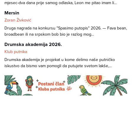
mjesec-dva dana prije samog odlaska, Leon me pitao imam li...
Mersin
Zoran Živković
Druga nagrada na konkursu "Spasimo putopis" 2026. — Fava bean,
broadbean ili na srpskom bob bio je razlog mog...
Drumska akademija 2026.
Klub putnika
Drumska akademija je projekat u kome delimo naše putničko
iskustvo da bismo vam pomogli da putujete svetom lakše,...