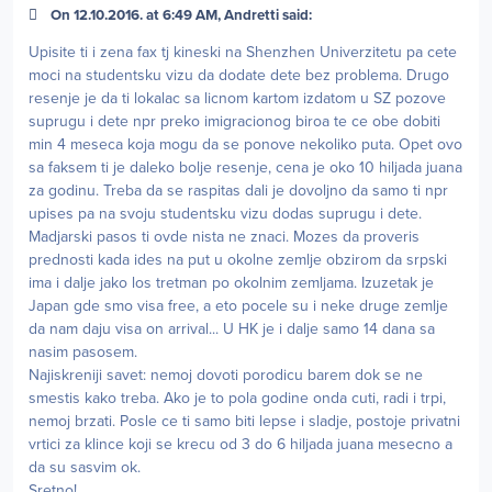
On 12.10.2016. at 6:49 AM, Andretti said:
Upisite ti i zena fax tj kineski na Shenzhen Univerzitetu pa cete
moci na studentsku vizu da dodate dete bez problema. Drugo
resenje je da ti lokalac sa licnom kartom izdatom u SZ pozove
suprugu i dete npr preko imigracionog biroa te ce obe dobiti
min 4 meseca koja mogu da se ponove nekoliko puta. Opet ovo
sa faksem ti je daleko bolje resenje, cena je oko 10 hiljada juana
za godinu. Treba da se raspitas dali je dovoljno da samo ti npr
upises pa na svoju studentsku vizu dodas suprugu i dete.
Madjarski pasos ti ovde nista ne znaci. Mozes da proveris
prednosti kada ides na put u okolne zemlje obzirom da srpski
ima i dalje jako los tretman po okolnim zemljama. Izuzetak je
Japan gde smo visa free, a eto pocele su i neke druge zemlje
da nam daju visa on arrival... U HK je i dalje samo 14 dana sa
nasim pasosem.
Najiskreniji savet: nemoj dovoti porodicu barem dok se ne
smestis kako treba. Ako je to pola godine onda cuti, radi i trpi,
nemoj brzati. Posle ce ti samo biti lepse i sladje, postoje privatni
vrtici za klince koji se krecu od 3 do 6 hiljada juana mesecno a
da su sasvim ok.
Sretno!