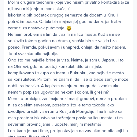
Molim drugare teachere (koje već nisam privatno kontaktirala) za
njihovo mišljenje o mom 'slučaju'.
Iskoristila bih početak drugog semestra da dođem u Kinu i
potražim posao. Ostala bih (najmanje) godinu dana, jer treba
zaraditi za nastavak putovanja.
Nemam problem sa tim da tražim na licu mesta. Kud sam se
snalazila tokom godina na drumu, snašla bih se valjda i za
posao. Premda, pokušavam i unapred, onlajn, da nešto nađem.
To bi svakako bilo najbolje.
Ono što me najviše brine je viza. Naime, ja sam u Japanu, i to
na Okinavi, gde ne postoji konzulat. Bilo bi mi jako
komplikovano i skupo da idem u Fukuoku, kao najbliže mesto
sa konzulatom. Pri tom, ne znam ni da li se iz treće zemlje može
dobiti radna viza. A kapiram da nju ne mogu da izvadim ako
nemam potpisan ugovor sa nekom školom. Ili grešim?
Mene, u prnicipu, zanimaju neki manji gradovi, nemam problem
ni sa dalekim severom, posebno što je tamo takođe lako
izvodljivo uraditi visa-run u Rusiju ili Mongoliju. Ima li neko sa
ovih prostora iskustva sa traženjem posla na licu mesta u tim
severnim provincijama i, uopšte, manjim mestima?
I da, kada je part time, pretpostavljam da vas niko ne pita koji tip