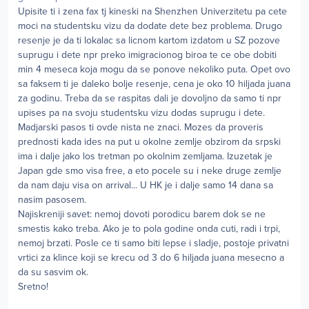
Upisite ti i zena fax tj kineski na Shenzhen Univerzitetu pa cete
moci na studentsku vizu da dodate dete bez problema. Drugo
resenje je da ti lokalac sa licnom kartom izdatom u SZ pozove
suprugu i dete npr preko imigracionog biroa te ce obe dobiti
min 4 meseca koja mogu da se ponove nekoliko puta. Opet ovo
sa faksem ti je daleko bolje resenje, cena je oko 10 hiljada juana
za godinu. Treba da se raspitas dali je dovoljno da samo ti npr
upises pa na svoju studentsku vizu dodas suprugu i dete.
Madjarski pasos ti ovde nista ne znaci. Mozes da proveris
prednosti kada ides na put u okolne zemlje obzirom da srpski
ima i dalje jako los tretman po okolnim zemljama. Izuzetak je
Japan gde smo visa free, a eto pocele su i neke druge zemlje
da nam daju visa on arrival... U HK je i dalje samo 14 dana sa
nasim pasosem.
Najiskreniji savet: nemoj dovoti porodicu barem dok se ne
smestis kako treba. Ako je to pola godine onda cuti, radi i trpi,
nemoj brzati. Posle ce ti samo biti lepse i sladje, postoje privatni
vrtici za klince koji se krecu od 3 do 6 hiljada juana mesecno a
da su sasvim ok.
Sretno!