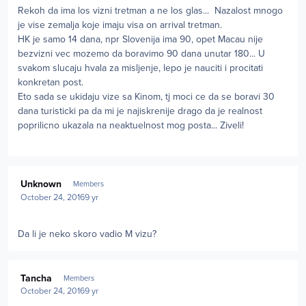
Rekoh da ima los vizni tretman a ne los glas... Nazalost mnogo
je vise zemalja koje imaju visa on arrival tretman.
HK je samo 14 dana, npr Slovenija ima 90, opet Macau nije
bezvizni vec mozemo da boravimo 90 dana unutar 180... U
svakom slucaju hvala za misljenje, lepo je nauciti i procitati
konkretan post.
Eto sada se ukidaju vize sa Kinom, tj moci ce da se boravi 30
dana turisticki pa da mi je najiskrenije drago da je realnost
poprilicno ukazala na neaktuelnost mog posta... Ziveli!
Author stats
Unknown
Members
October 24, 2016
9 yr
Da li je neko skoro vadio M vizu?
Author stats
Tancha
Members
October 24, 2016
9 yr