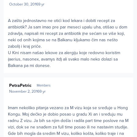
October 30, 2016
9 yr
A zašto jednostavno ne otići kod lekara i dobiti recept za
antibiotik? Ja sam imao pre par meseci upalu uha, otišao u dom
zdravlja, napisali mi recept za antibiotik (ne sećam se više koji,
neki od onih kojima se na Balkanu kljukamo čim nas nešto
zaboli) i kraj priče.
U Kini nisam našao lekove za alergiju koje redovno koristim
(aerius, nasonex, avamys itd) ali svako malo neko dolazi sa
Balkana pa mi donese.
Author stats
PetraPetric
Members
November 2, 2016
9 yr
Imam nekoliko pitanja vezano za M vizu koja se sređuje u Hong
Kongu. Moj dečko je dobio posao u gradu Xi an i sređuju mu
radnu Z vizu. Ja bih sa njim došla i radila part time poslove na M
vizi, dok se ne snađem za full time posao ili ne nastavim studije.
Gde bih mogla da sredim M vizu, koliko košta, koliko traje i na