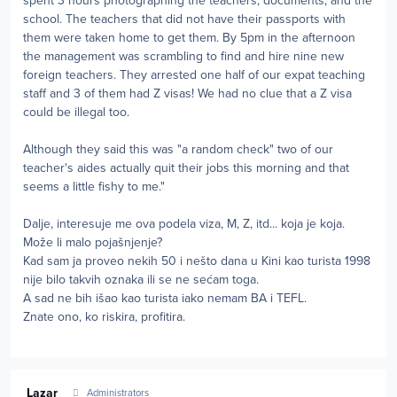
spent 3 hours photographing the teachers, documents, and the
school. The teachers that did not have their passports with
them were taken home to get them. By 5pm in the afternoon
the management was scrambling to find and hire nine new
foreign teachers. They arrested one half of our expat teaching
staff and 3 of them had Z visas! We had no clue that a Z visa
could be illegal too.
Although they said this was "a random check" two of our
teacher's aides actually quit their jobs this morning and that
seems a little fishy to me."
Dalje, interesuje me ova podela viza, M, Z, itd... koja je koja.
Može li malo pojašnjenje?
Kad sam ja proveo nekih 50 i nešto dana u Kini kao turista 1998
nije bilo takvih oznaka ili se ne sećam toga.
A sad ne bih išao kao turista iako nemam BA i TEFL.
Znate ono, ko riskira, profitira.
Author stats
Lazar
Administrators