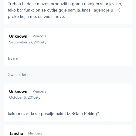
Trebao bi da je mozes produziti u gradu u kojem si prijavljen,
tako bar funkcionise ovdje gdje sam ja. Imas i agencije u HK
preko kojih mozes vaditi nove.
Author stats
Unknown
Members
September 27, 2016
9 yr
hvala!
2 weeks later...
Author stats
Unknown
Members
October 6, 2016
9 yr
kako moze da se posalje paket iz BGa u Peking?
Author stats
Tancha
Members