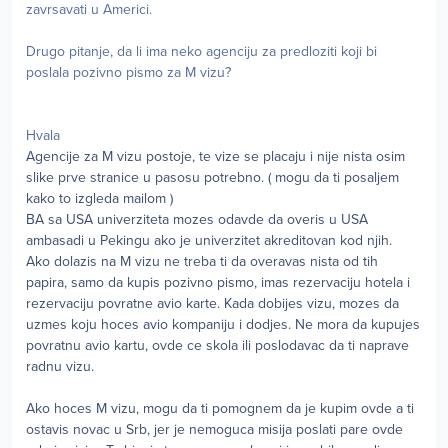
zavrsavati u Americi.
Drugo pitanje, da li ima neko agenciju za predloziti koji bi
poslala pozivno pismo za M vizu?
Hvala
Agencije za M vizu postoje, te vize se placaju i nije nista osim
slike prve stranice u pasosu potrebno. ( mogu da ti posaljem
kako to izgleda mailom )
BA sa USA univerziteta mozes odavde da overis u USA
ambasadi u Pekingu ako je univerzitet akreditovan kod njih.
Ako dolazis na M vizu ne treba ti da overavas nista od tih
papira, samo da kupis pozivno pismo, imas rezervaciju hotela i
rezervaciju povratne avio karte. Kada dobijes vizu, mozes da
uzmes koju hoces avio kompaniju i dodjes. Ne mora da kupujes
povratnu avio kartu, ovde ce skola ili poslodavac da ti naprave
radnu vizu.
Ako hoces M vizu, mogu da ti pomognem da je kupim ovde a ti
ostavis novac u Srb, jer je nemoguca misija poslati pare ovde