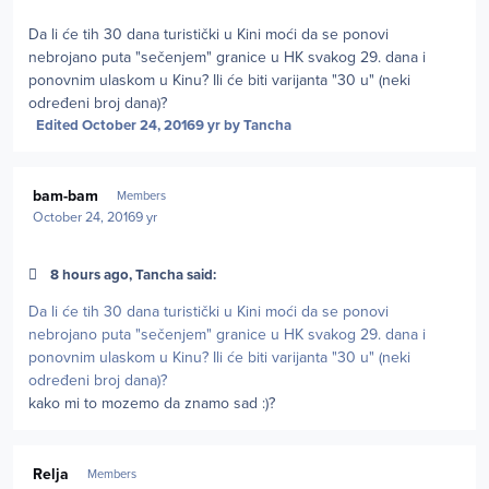
Da li će tih 30 dana turistički u Kini moći da se ponovi
nebrojano puta "sečenjem" granice u HK svakog 29. dana i
ponovnim ulaskom u Kinu? Ili će biti varijanta "30 u" (neki
određeni broj dana)?
Edited
October 24, 2016
9 yr
by Tancha
Author stats
bam-bam
Members
October 24, 2016
9 yr
8 hours ago, Tancha said:
Da li će tih 30 dana turistički u Kini moći da se ponovi
nebrojano puta "sečenjem" granice u HK svakog 29. dana i
ponovnim ulaskom u Kinu? Ili će biti varijanta "30 u" (neki
određeni broj dana)?
kako mi to mozemo da znamo sad :)?
Author stats
Relja
Members