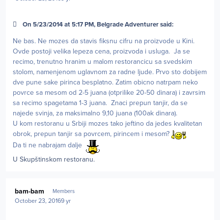
On 5/23/2014 at 5:17 PM, Belgrade Adventurer said:
Ne bas. Ne mozes da stavis fiksnu cifru na proizvode u Kini.
Ovde postoji velika lepeza cena, proizvoda i usluga. Ja se
recimo, trenutno hranim u malom restorancicu sa svedskim
stolom, namenjenom uglavnom za radne ljude. Prvo sto dobijem
dve pune sake pirinca besplatno. Zatim obicno natrpam neko
povrce sa mesom od 2-5 juana (otprilike 20-50 dinara) i zavrsim
sa recimo spagetama 1-3 juana. Znaci prepun tanjir, da se
najede svinja, za maksimalno 9,10 juana (100ak dinara).
U kom restoranu u Srbiji mozes tako jeftino da jedes kvalitetan
obrok, prepun tanjir sa povrcem, pirincem i mesom?
Da ti ne nabrajam dalje
U Skupštinskom restoranu.
Author stats
bam-bam
Members
October 23, 2016
9 yr