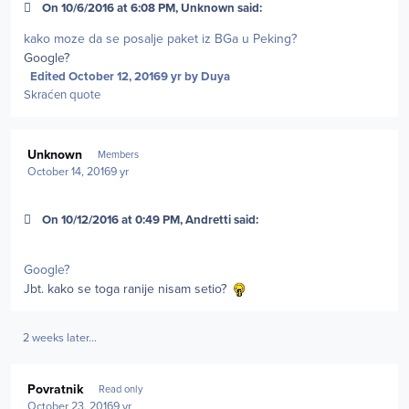
On 10/6/2016 at 6:08 PM, Unknown said:
kako moze da se posalje paket iz BGa u Peking?
Google?
Edited
October 12, 2016
9 yr
by Duya
Skraćen quote
Author stats
Unknown
Members
October 14, 2016
9 yr
On 10/12/2016 at 0:49 PM, Andretti said:
Google?
Jbt. kako se toga ranije nisam setio?
2 weeks later...
Author stats
Povratnik
Read only
October 23, 2016
9 yr