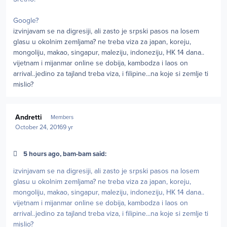
Google?
izvinjavam se na digresiji, ali zasto je srpski pasos na losem
glasu u okolnim zemljama? ne treba viza za japan, koreju,
mongoliju, makao, singapur, maleziju, indoneziju, HK 14 dana..
vijetnam i mijanmar online se dobija, kambodza i laos on
arrival..jedino za tajland treba viza, i filipine...na koje si zemlje ti
mislio?
Author stats
Andretti
Members
October 24, 2016
9 yr
5 hours ago, bam-bam said:
izvinjavam se na digresiji, ali zasto je srpski pasos na losem
glasu u okolnim zemljama? ne treba viza za japan, koreju,
mongoliju, makao, singapur, maleziju, indoneziju, HK 14 dana..
vijetnam i mijanmar online se dobija, kambodza i laos on
arrival..jedino za tajland treba viza, i filipine...na koje si zemlje ti
mislio?