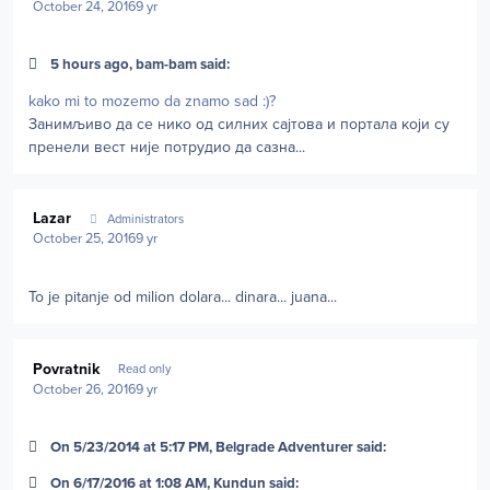
October 24, 2016
9 yr
5 hours ago, bam-bam said:
kako mi to mozemo da znamo sad :)?
Занимљиво да се нико од силних сајтова и портала који су
пренели вест није потрудио да сазна...
Author stats
Lazar
Administrators
October 25, 2016
9 yr
To je pitanje od milion dolara... dinara... juana...
Author stats
Povratnik
Read only
October 26, 2016
9 yr
On 5/23/2014 at 5:17 PM, Belgrade Adventurer said:
On 6/17/2016 at 1:08 AM, Kundun said: