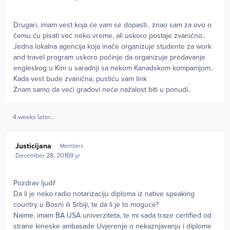
Drugari, imam vest koja će vam se dopasti.. znao sam za ovo o
čemu ću pisati već neko vreme, ali uskoro postaje zvanično..
Jedna lokalna agencija koja inače organizuje studente za work
and travel program uskoro počinje da organizuje predavanje
engleskog u Kini u saradnji sa nekom Kanadskom kompanijom..
Kada vest bude zvanična, pustiću vam link
Znam samo da veći gradovi neće nažalost biti u ponudi..
4 weeks later...
Author stats
Justicijana
Members
December 28, 2016
9 yr
Pozdrav ljudi!
Da li je neko radio notarizaciju diploma iz native speaking
country u Bosni ili Srbiji, te da li je to moguce?
Naime, imam BA USA univerziteta, te mi sada traze certified od
strane kineske ambasade Uvjerenje o nekaznjavanju i diplome