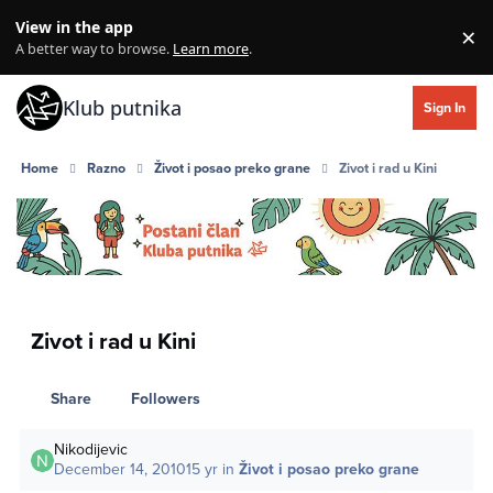
Skip to content
View in the app
×
Di
A better way to browse.
Learn more
.
Klub putnika
Sign In
Home
Razno
Život i posao preko grane
Zivot i rad u Kini
Zivot i rad u Kini
Share
Followers
Nikodijevic
December 14, 2010
15 yr
in
Život i posao preko grane