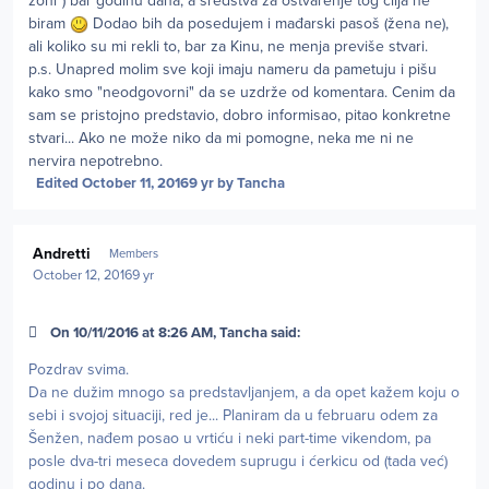
zoni") bar godinu dana, a sredstva za ostvarenje tog cilja ne
biram
Dodao bih da posedujem i mađarski pasoš (žena ne),
ali koliko su mi rekli to, bar za Kinu, ne menja previše stvari.
p.s. Unapred molim sve koji imaju nameru da pametuju i pišu
kako smo "neodgovorni" da se uzdrže od komentara. Cenim da
sam se pristojno predstavio, dobro informisao, pitao konkretne
stvari... Ako ne može niko da mi pomogne, neka me ni ne
nervira nepotrebno.
Edited
October 11, 2016
9 yr
by Tancha
Author stats
Andretti
Members
October 12, 2016
9 yr
On 10/11/2016 at 8:26 AM, Tancha said:
Pozdrav svima.
Da ne dužim mnogo sa predstavljanjem, a da opet kažem koju o
sebi i svojoj situaciji, red je... Planiram da u februaru odem za
Šenžen, nađem posao u vrtiću i neki part-time vikendom, pa
posle dva-tri meseca dovedem suprugu i ćerkicu od (tada već)
godinu i po dana.