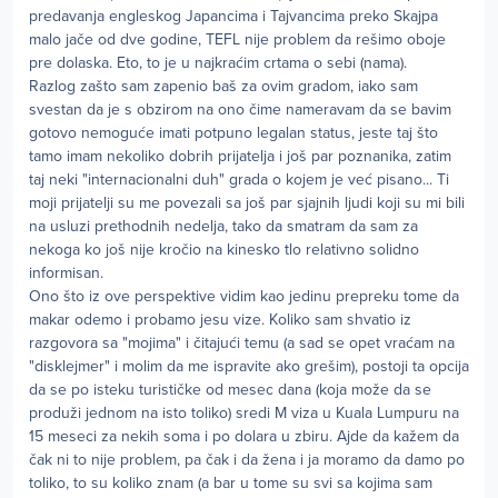
predavanja engleskog Japancima i Tajvancima preko Skajpa
malo jače od dve godine, TEFL nije problem da rešimo oboje
pre dolaska. Eto, to je u najkraćim crtama o sebi (nama).
Razlog zašto sam zapenio baš za ovim gradom, iako sam
svestan da je s obzirom na ono čime nameravam da se bavim
gotovo nemoguće imati potpuno legalan status, jeste taj što
tamo imam nekoliko dobrih prijatelja i još par poznanika, zatim
taj neki "internacionalni duh" grada o kojem je već pisano... Ti
moji prijatelji su me povezali sa još par sjajnih ljudi koji su mi bili
na usluzi prethodnih nedelja, tako da smatram da sam za
nekoga ko još nije kročio na kinesko tlo relativno solidno
informisan.
Ono što iz ove perspektive vidim kao jedinu prepreku tome da
makar odemo i probamo jesu vize. Koliko sam shvatio iz
razgovora sa "mojima" i čitajući temu (a sad se opet vraćam na
"disklejmer" i molim da me ispravite ako grešim), postoji ta opcija
da se po isteku turističke od mesec dana (koja može da se
produži jednom na isto toliko) sredi M viza u Kuala Lumpuru na
15 meseci za nekih soma i po dolara u zbiru. Ajde da kažem da
čak ni to nije problem, pa čak i da žena i ja moramo da damo po
toliko, to su koliko znam (a bar u tome su svi sa kojima sam