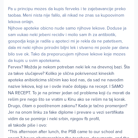
Pa u principu mozes da kupis ferveks i te zajebavancije preko
taobaa. Meni nista nije falilo, ali nikad ne znas sa kupoovinom
lekova onlajn.
Njihove apoteke obicno nude samo njihove lekove. Doduse ja
sam vukao neki jebeni recidiv i molio sam ih za antibiotik,
gospodja koja je radila u apoteci mi je rekla da ne patetisem,
dala mi neki njihov prirodni biljni lek i stvarno mi posle par dana
bilo sve ok. Tako da preporucujem njihove lekove koje mozes
da kupis u svim apotekama.
Fervex? Možda je nekom potreban neki lek na dnevnoj bazi. Šta
za takve slučajeve? Koliko je slična pokrivenost kineskih
apoteka anibioticima sličnim kao kod nas, da sad ne navodim
nazive lekova, koji se i ovde inače dobjaju na recept. I SAMO
NA RECEPT. To je na primer jedan od problema koji ću morati da
rešim pre nego što se vratim u Kinu ako se rešim na taj korak.
Drugo, čitam o pooštrenom zakonu? Kada je tačno promenjen?
Jer na onom linku za fake diplome i prevare u vezi sertifikata
vidim da se pominje i neki srbin, njegov fb profil,
ali takođe piše i ovo:
"This afternoon after lunch, the PSB came to our school and