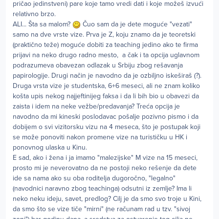
pričao jedinstveni) pare koje tamo vredi dati i koje možeš izvući
relativno brzo.
ALI... Šta sa malom?
Čuo sam da je dete moguće "vezati"
samo na dve vrste vize. Prva je Z, koju znamo da je teoretski
(praktično teže) moguće dobiti za teaching jedino ako te firma
prijavi na neko drugo radno mesto, a čak i ta opcija uglavnom
podrazumeva obavezan odlazak u Srbiju zbog rešavanja
papirologije. Drugi način je navodno da je ozbiljno iskeširaš (?).
Druga vrsta vize je studentska, 6+6 meseci, ali ne znam koliko
košta upis nekog najjeftinijeg faksa i da li bih bio u obavezi da
zaista i idem na neke vežbe/predavanja? Treća opcija je
navodno da mi kineski poslodavac pošalje pozivno pismo i da
dobijem o svi vizitorsku vizu na 4 meseca, što je postupak koji
se može ponoviti nakon promene vize na turističku u HK i
ponovnog ulaska u Kinu.
E sad, ako i žena i ja imamo "malezijske" M vize na 15 meseci,
prosto mi je neverovatno da ne postoji neko rešenje da dete
ide sa nama ako su oba roditelja dugoročno, "legalno"
(navodnici naravno zbog teachinga) odsutni iz zemlje? Ima li
neko neku ideju, savet, predlog? Cilj je da smo svo troje u Kini,
da smo što se vize tiče "mirni" (ne računam rad u tzv. "sivoj