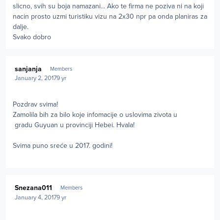
slicno, svih su boja namazani... Ako te firma ne poziva ni na koji
nacin prosto uzmi turistiku vizu na 2x30 npr pa onda planiras za
dalje.
Svako dobro
Author stats
sanjanja
Members
January 2, 2017
9 yr
Pozdrav svima!
Zamolila bih za bilo koje infomacije o uslovima zivota u
gradu Guyuan u provinciji Hebei. Hvala!
Svima puno sreće u 2017. godini!
Author stats
Snezana011
Members
January 4, 2017
9 yr