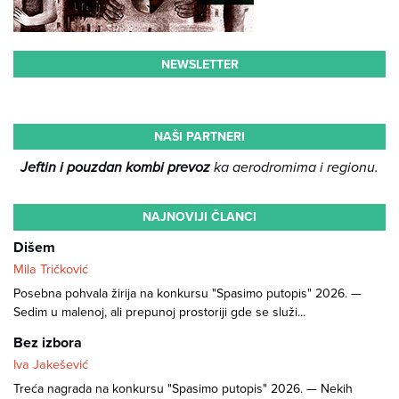
NEWSLETTER
NAŠI PARTNERI
Jeftin i pouzdan kombi prevoz
ka aerodromima i regionu.
NAJNOVIJI ČLANCI
Dišem
Mila Tričković
Posebna pohvala žirija na konkursu "Spasimo putopis" 2026. —
Sedim u malenoj, ali prepunoj prostoriji gde se služi...
Bez izbora
Iva Jakešević
Treća nagrada na konkursu "Spasimo putopis" 2026. — Nekih