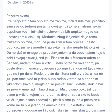
October 11, 2016
9 yr
Pozdrav svima.
Pre nego što pitam ono što me zanima, mali disklejmer: pročitao
sam sve do jednog posta na ovoj temi, što ne smatram nekim
uspehom već minimalnim uslovom da bih uopšte mogao da
učestvujem u diskusiji. Međutim, zbog činjenice da je tema
izuzetno obimna, moguće je da sam u tom procesu nešto
pobrkao, pa ne zamerite i ispravite me ako negde bitno grešim...
Da ne dužim mnogo sa predstavljanjem, a da opet kažem koju o
sebi i svojoj situaciji, red je... Planiram da u februaru odem za
Šenžen, nađem posao u vrtiću i neki part-time vikendom, pa
posle dva-tri meseca dovedem suprugu i ćerkicu od (tada već)
godinu i po dana. Posle je plan da i žena radi u vrtiću, ali da ne
juri part time, već to jedno puno radno vreme sa slobodnim
vikendom, kako bi mogla da se posveti kući i detetu, dok ja bar
za prvo vreme radim kao dragstor. Malu bismo pokušali da
damo u vrtić u kojem jedno od nas dvoje radi, a ako to budu
vrtići kojima nismo zadovoljni, platili bismo joj neki pristojan u
kome ne bi bila jedino nekinesko dete... Fakultetski smo
obrazovani (doduše ne Filološki faks), ja imam iskustvo part-time