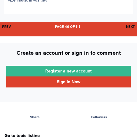
vize imate. Ili vas pita?
FIRST PAGE
L
PREV
PAGE 46 OF 111
NEXT
Create an account or sign in to comment
Register a new account
Sign In Now
Share
Followers
Go to topic listing