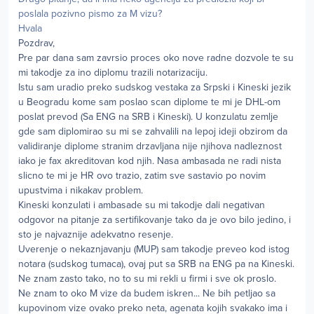
poslala pozivno pismo za M vizu?
Hvala
Pozdrav,
Pre par dana sam zavrsio proces oko nove radne dozvole te su
mi takodje za ino diplomu trazili notarizaciju.
Istu sam uradio preko sudskog vestaka za Srpski i Kineski jezik
u Beogradu kome sam poslao scan diplome te mi je DHL-om
poslat prevod (Sa ENG na SRB i Kineski). U konzulatu zemlje
gde sam diplomirao su mi se zahvalili na lepoj ideji obzirom da
validiranje diplome stranim drzavljana nije njihova nadleznost
iako je fax akreditovan kod njih. Nasa ambasada ne radi nista
slicno te mi je HR ovo trazio, zatim sve sastavio po novim
upustvima i nikakav problem.
Kineski konzulati i ambasade su mi takodje dali negativan
odgovor na pitanje za sertifikovanje tako da je ovo bilo jedino, i
sto je najvaznije adekvatno resenje.
Uverenje o nekaznjavanju (MUP) sam takodje preveo kod istog
notara (sudskog tumaca), ovaj put sa SRB na ENG pa na Kineski.
Ne znam zasto tako, no to su mi rekli u firmi i sve ok proslo.
Ne znam to oko M vize da budem iskren... Ne bih petljao sa
kupovinom vize ovako preko neta, agenata kojih svakako ima i