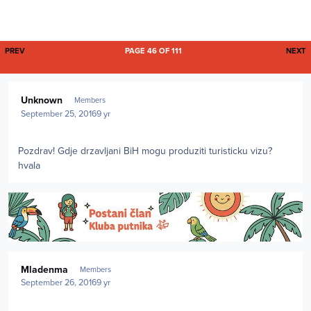
FIRST PAGE
L
PREV
PAGE 46 OF 111
NEXT
Author stats
Unknown
Members
September 25, 2016
9 yr
Pozdrav! Gdje drzavljani BiH mogu produziti turisticku vizu?
hvala
Author stats
Mladenma
Members
September 26, 2016
9 yr