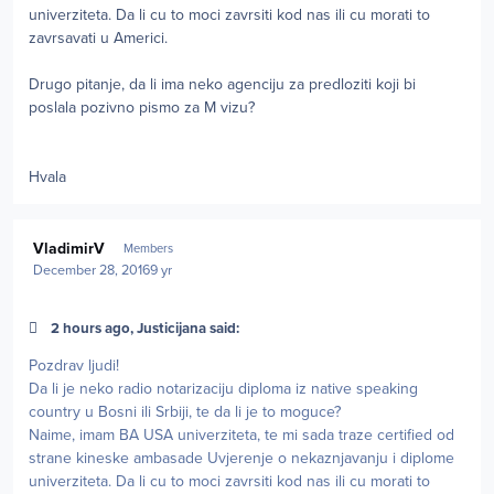
univerziteta. Da li cu to moci zavrsiti kod nas ili cu morati to
zavrsavati u Americi.
Drugo pitanje, da li ima neko agenciju za predloziti koji bi
poslala pozivno pismo za M vizu?
Hvala
Author stats
VladimirV
Members
December 28, 2016
9 yr
2 hours ago, Justicijana said:
Pozdrav ljudi!
Da li je neko radio notarizaciju diploma iz native speaking
country u Bosni ili Srbiji, te da li je to moguce?
Naime, imam BA USA univerziteta, te mi sada traze certified od
strane kineske ambasade Uvjerenje o nekaznjavanju i diplome
univerziteta. Da li cu to moci zavrsiti kod nas ili cu morati to