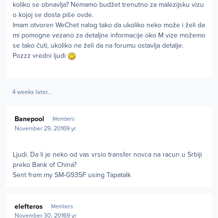
koliko se obnavlja? Nemamo budžet trenutno za malezijsku vizu
o kojoj se dosta piše ovde.
Imam otvoren WeChet nalog tako da ukoliko neko može i želi da
mi pomogne vezano za detaljne informacije oko M vize možemo
se tako čuti, ukoliko ne želi da na forumu ostavlja detalje.
Pozzz vredni ljudi
4 weeks later...
Author stats
Banepool
Members
November 29, 2016
9 yr
Ljudi. Da li je neko od vas vrsio transfer novca na racun u Srbiji
preko Bank of China?
Sent from my SM-G935F using Tapatalk
Author stats
elefteros
Members
November 30, 2016
9 yr