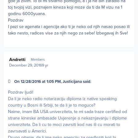
gde ja zivim. To bi mi stvarno pomoglo, a i ja ne bih zaradio na
toj tvojoj vizi, poznajem kineza koji moze da ti da M vizu na 1
godinu 6000yuana.
Pozdrav
I pazi se agenata i agencija ako ti je neko od njih nasao posao ili
tako nesto, radices vise za njih nego za sebe! Izbegavaj ih Sve!
Author stats
Andretti
Members
December 29, 2016
9 yr
On 12/28/2016 at 1:05 PM, Justicijana said:
Pozdrav ljudi!
Da li je neko radio notarizaciju diploma iz native speaking
country u Bosni ili Srbiji, te da li je to moguce?
Naime, imam BA USA univerziteta, te mi sada traze certified od
strane kineske ambasade Uvjerenje o nekaznjavanju i diplome
univerziteta. Da li cu to moci zavrsiti kod nas ili cu morati to
zavrsavati u Americi.
Drugo pitanje, da li ima neko agenciju za predloziti koji bi