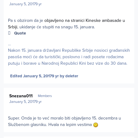
January 5, 2017
9 yr
Pa s obzirom da je
objavljeno na stranici Kineske ambasade u
Srbiji
, ukidanje će stupiti na snagu 15. januara.
Quote
...
Nakon 15. januara državljani Republike Srbije nosioci građanskih
pasoša moći će da turistički, poslovno i radi posete rođacima
putuju i borave u Narodnoj Republici Kini bez vize do 30 dana.
Edited
January 5, 2017
9 yr
by deleter
Author stats
Snezana011
Members
January 5, 2017
9 yr
Super. Onda je to već moralo biti objavljeno 15. decembra u
Službenom glasniku. Hvala na lepim vestima