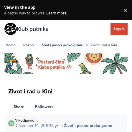
Skip to content
View in the app
×
Di
A better way to browse.
Learn more
.
Klub putnika
Sign In
Home
Razno
Život i posao preko grane
Zivot i rad u Kini
Zivot i rad u Kini
Share
Followers
Nikodijevic
December 14, 2010
15 yr
in
Život i posao preko grane