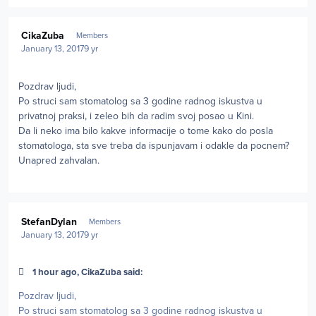
Author stats
CikaZuba
Members
January 13, 2017
9 yr
Pozdrav ljudi,
Po struci sam stomatolog sa 3 godine radnog iskustva u
privatnoj praksi, i zeleo bih da radim svoj posao u Kini.
Da li neko ima bilo kakve informacije o tome kako do posla
stomatologa, sta sve treba da ispunjavam i odakle da pocnem?
Unapred zahvalan.
Author stats
StefanDylan
Members
January 13, 2017
9 yr
1 hour ago, CikaZuba said:
Pozdrav ljudi,
Po struci sam stomatolog sa 3 godine radnog iskustva u