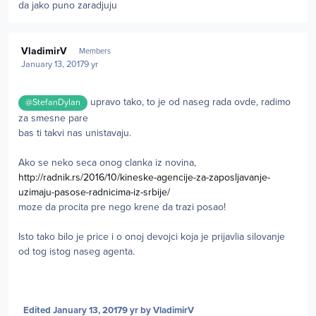
da jako puno zaradjuju
Author stats
VladimirV
Members
January 13, 2017
9 yr
upravo tako, to je od naseg rada ovde, radimo
@StefanDylan
za smesne pare
bas ti takvi nas unistavaju.
Ako se neko seca onog clanka iz novina,
http://radnik.rs/2016/10/kineske-agencije-za-zaposljavanje-
uzimaju-pasose-radnicima-iz-srbije/
moze da procita pre nego krene da trazi posao!
Isto tako bilo je price i o onoj devojci koja je prijavlia silovanje
od tog istog naseg agenta.
Edited
January 13, 2017
9 yr
by VladimirV