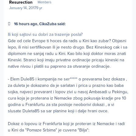
Resurection
Members
January 14, 2017
9 yr
16 hours ago, CikaZuba said:
Ili koji sajtovi su dobri za trazenje posla?
Gde od cele Evrope ti hoces da radis u Kini kao zubar? Objasni
lepo, ili nisi sertifikovan ili je nesto drugo. Bez Kineskog cak i sa
diplomom ne sanjaj radu u Kini. Kao bilo koji doktor moras znati
Kineski. Stranci koji imaju privatne ordinacije pricaju kineski na
native nivou i platili su papreno za otvaranje ordinacije.
- Elem Dule85 i kompanija ne ser***** o prevarama bez dokaza ,
za duleta je dokazano da je sarlatan i prica u prazno kao baba
sojka, najveci prevarant i lopov zivi u nasoj Ambasadi u Pekingu,
cura koja je proterana iz Nemacke zbog pokusaja kradje pre 10
godina u Frankfurtu za sta postoje neoborivi dokazi , a vi
slusate Duleta85 sa sar planine koji i dalje hrani ovce.
Dokaz o lopovu iz Frankfurta koji je proteran iz Nemacke i radi
u Kini da "Pomaze Srbima" je cuvena "Bilja":