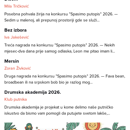
Mila Tričković
Posebna pohvala žirija na konkursu "Spasimo putopis" 2026. —
Sedim u malenoj, ali prepunoj prostoriji gde se služi...
Bez izbora
Iva Jakešević
Treća nagrada na konkursu "Spasimo putopis" 2026. — Nekih
mjesec-dva dana prije samog odlaska, Leon me pitao imam li...
Mersin
Zoran Živković
Druga nagrada na konkursu "Spasimo putopis" 2026. — Fava bean,
broadbean ili na srpskom bob bio je razlog mog...
Drumska akademija 2026.
Klub putnika
Drumska akademija je projekat u kome delimo naše putničko
iskustvo da bismo vam pomogli da putujete svetom lakše,...