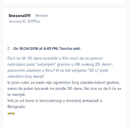
Author stats
Snezana011
Members
January 10, 2017
9 yr
On 10/24/2016 at 6:45 PM, Tancha said:
Da li će tih 30 dana turistički u Kini moći da se ponovi
nebrojano puta "sečenjem" granice u HK svakog 29. dana i
ponovnim ulaskom u Kinu? Ili će biti varijanta "30 u" (neki
određeni broj dana)?
Iz prve ruke: za sada nije ograničen broj ulazaka tokom godine,
samo da jedan boravak ne pređe 30 dana. Ne zna se da li će se
to menjati.
Info je od žene iz konzularnog u kineskoj ambasadi u
Beogradu.