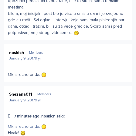
upoznala pedalajuci uzduz Kine, nije to slucaj samo u malim
mestima.
Ellem, moj inicijalni post bio je vise u smislu da mi je svejedno
gde cu raditi. Svi ogladi i intervjui koje sam imala pislednjih par
dana, otkad i trazim, bili su za vece gradice. Skoro sam i pred
potpusivanjem jednog, videcemo...
Author stats
noskich
Members
January 9, 2017
9 yr
Ok, srecno onda.
Author stats
Snezana011
Members
January 9, 2017
9 yr
7 minutes ago, noskich said:
Ok, srecno onda.
Hvala!