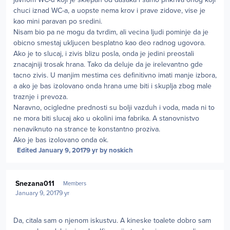
chuci iznad WC-a, a uopste nema krov i prave zidove, vise je
kao mini paravan po sredini.
Nisam bio pa ne mogu da tvrdim, ali vecina ljudi pominje da je
obicno smestaj ukljucen besplatno kao deo radnog ugovora.
Ako je to slucaj, i zivis blizu posla, onda je jedini preostali
znacajniji trosak hrana. Tako da deluje da je irelevantno gde
tacno zivis. U manjim mestima ces definitivno imati manje izbora,
a ako je bas izolovano onda hrana ume biti i skuplja zbog male
traznje i prevoza.
Naravno, ocigledne prednosti su bolji vazduh i voda, mada ni to
ne mora biti slucaj ako u okolini ima fabrika. A stanovnistvo
nenaviknuto na strance te konstantno proziva.
Ako je bas izolovano onda ok.
Edited
January 9, 2017
9 yr
by noskich
Author stats
Snezana011
Members
January 9, 2017
9 yr
Da, citala sam o njenom iskustvu. A kineske toalete dobro sam