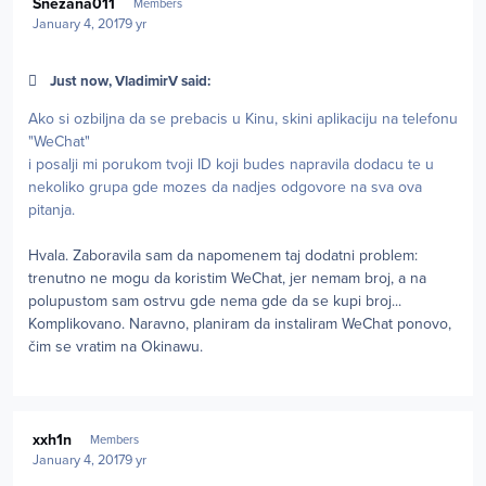
Snezana011
Members
January 4, 2017
9 yr
Just now, VladimirV said:
Ako si ozbiljna da se prebacis u Kinu, skini aplikaciju na telefonu
"WeChat"
i posalji mi porukom tvoji ID koji budes napravila dodacu te u
nekoliko grupa gde mozes da nadjes odgovore na sva ova
pitanja.
Hvala. Zaboravila sam da napomenem taj dodatni problem:
trenutno ne mogu da koristim WeChat, jer nemam broj, a na
polupustom sam ostrvu gde nema gde da se kupi broj...
Komplikovano. Naravno, planiram da instaliram WeChat ponovo,
čim se vratim na Okinawu.
Author stats
xxh1n
Members
January 4, 2017
9 yr