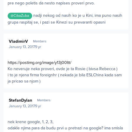
pre nego poletis da nesto napises proveri prvo.
nadji nekog od nasih ko je u Kini, ima puno nasih
@CikaZuba
grupa raspitaj se, i pazi se Kinezi su prevaranti opasni
Author stats
VladimirV
Members
January 13, 2017
9 yr
https://postimg.org/image/y13j00ltt/
Ko neveruje neka proveri, ovde je ta Rosie ( bivsa Rebecca )
i to je njena firma foreignhr ( nekada je bila ESLChina kada sam
ja pricao sa njom )
Author stats
StefanDylan
Members
January 13, 2017
9 yr
nek krene google, 1, 2, 3,
odakle njima para da budu prvi u pretrazi na google? ima smisla