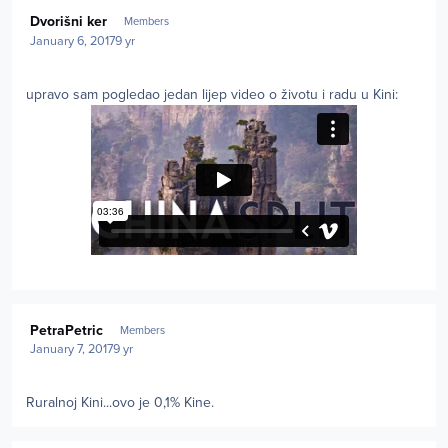
Author stats
Dvorišni ker
Members
January 6, 2017
9 yr
upravo sam pogledao jedan lijep video o životu i radu u Kini:
Author stats
PetraPetric
Members
January 7, 2017
9 yr
Ruralnoj Kini...ovo je 0,1% Kine.