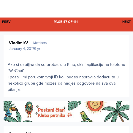
FIRST PAGE
L
PREV
PAGE 47 OF 111
NEXT
Author stats
VladimirV
Members
January 4, 2017
9 yr
Ako si ozbiljna da se prebacis u Kinu, skini aplikaciju na telefonu
"WeChat"
i posalji mi porukom tvoji ID koji budes napravila dodacu te u
nekoliko grupa gde mozes da nadjes odgovore na sva ova
pitanja.
Author stats