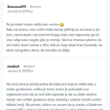
Author stats
Snezana011
Members
January 9, 2017
9 yr
Pa ja nikad nisam radila kao vecina
Šalu na stranu, vise volim mala mesta, jeftinije je za zivot a, pri
tom, nameravam i da zavrsim knjigu koju sam zapocela, pa mi
vise odgovara negde gde je mirnije. Vecina stranaca planira da
zivi neko duze vreme u Kini, dok je moja ideja kraci boravak, ne
duze od godinu dana, da zaradim za dalje.
Author stats
noskich
Members
January 9, 2017
9 yr
Na ovoj temi je pisala jedna devojka pre koja je radila bas u
malim gradovima, velika je tema, tesko je pohvatati sve.
Uglavnom ono sto je ona bila napisala je da su plate osetno
manje van velikih gradova, da je smestaj i uopste zivotni uslovi
daleko losiji. Na primer, dobro se secam da je pisala o lokalnom
javnom WC-u koji je sklepan od dasaka i samo prikriva onog koji