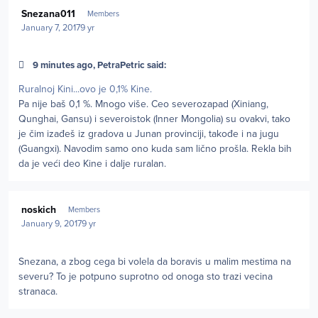
Author stats
Snezana011
Members
January 7, 2017
9 yr
9 minutes ago, PetraPetric said:
Ruralnoj Kini...ovo je 0,1% Kine.
Pa nije baš 0,1 %. Mnogo više. Ceo severozapad (Xiniang,
Qunghai, Gansu) i severoistok (Inner Mongolia) su ovakvi, tako
je čim izađeš iz gradova u Junan provinciji, takođe i na jugu
(Guangxi). Navodim samo ono kuda sam lično prošla. Rekla bih
da je veći deo Kine i dalje ruralan.
Author stats
noskich
Members
January 9, 2017
9 yr
Snezana, a zbog cega bi volela da boravis u malim mestima na
severu? To je potpuno suprotno od onoga sto trazi vecina
stranaca.