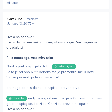
mistake
Author stats
CikaZuba
Members
January 13, 2017
9 yr
Hvala na odgovoru,
mislis da nadjem nekog naseg stomatologa? Znaci agencije
otpadaju...?
5 hours ago, VladimirV said:
Nikako preko njih, jel si ti lud
@StefanDylan
Pa to je od ono Ni*** Rebeka sto je promenila ime u Rozi
Sto su prevarili ljude sa pasosima!
pre nego poletis da nesto napises proveri prvo.
nadji nekog od nasih ko je u Kini, ima puno nasih
@CikaZuba
grupa raspitaj se, i pazi se Kinezi su prevaranti opasni
Hvala na odgovoru,