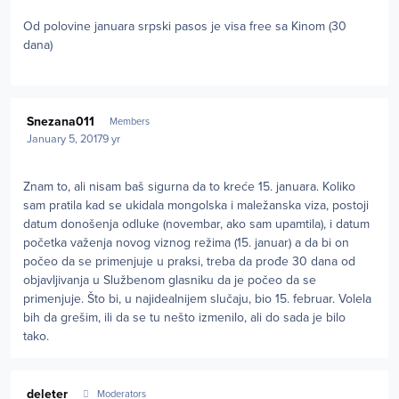
Od polovine januara srpski pasos je visa free sa Kinom (30
dana)
Author stats
Snezana011
Members
January 5, 2017
9 yr
Znam to, ali nisam baš sigurna da to kreće 15. januara. Koliko
sam pratila kad se ukidala mongolska i maležanska viza, postoji
datum donošenja odluke (novembar, ako sam upamtila), i datum
početka važenja novog viznog režima (15. januar) a da bi on
počeo da se primenjuje u praksi, treba da prođe 30 dana od
objavljivanja u Službenom glasniku da je počeo da se
primenjuje. Što bi, u najidealnijem slučaju, bio 15. februar. Volela
bih da grešim, ili da se tu nešto izmenilo, ali do sada je bilo
tako.
Author stats
deleter
Moderators