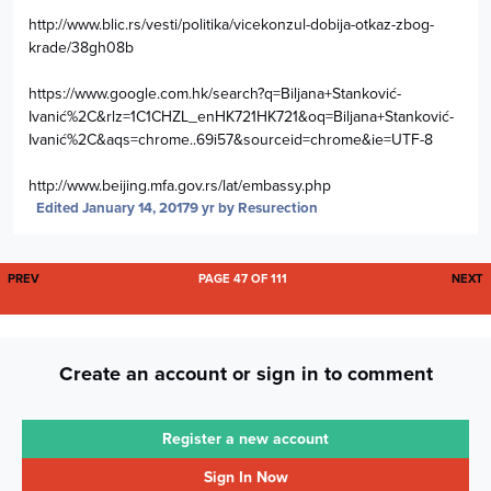
http://www.blic.rs/vesti/politika/vicekonzul-dobija-otkaz-zbog-
krade/38gh08b
https://www.google.com.hk/search?q=Biljana+Stanković-
Ivanić%2C&rlz=1C1CHZL_enHK721HK721&oq=Biljana+Stanković-
Ivanić%2C&aqs=chrome..69i57&sourceid=chrome&ie=UTF-8
http://www.beijing.mfa.gov.rs/lat/embassy.php
Edited
January 14, 2017
9 yr
by Resurection
FIRST PAGE
L
PREV
PAGE 47 OF 111
NEXT
Create an account or sign in to comment
Register a new account
Sign In Now