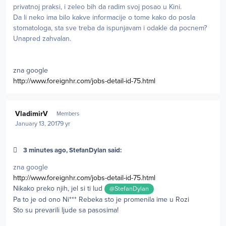
privatnoj praksi, i zeleo bih da radim svoj posao u Kini.
Da li neko ima bilo kakve informacije o tome kako do posla
stomatologa, sta sve treba da ispunjavam i odakle da pocnem?
Unapred zahvalan.
zna google
http://www.foreignhr.com/jobs-detail-id-75.html
Author stats
VladimirV
Members
January 13, 2017
9 yr
3 minutes ago, StefanDylan said:
zna google
http://www.foreignhr.com/jobs-detail-id-75.html
Nikako preko njih, jel si ti lud
@StefanDylan
Pa to je od ono Ni*** Rebeka sto je promenila ime u Rozi
Sto su prevarili ljude sa pasosima!