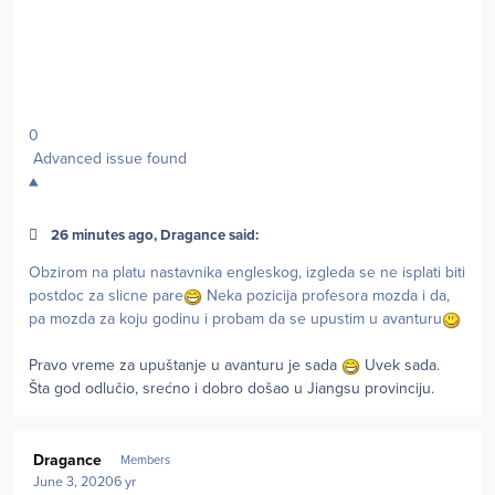
0
Advanced issue found
▲
26 minutes ago, Dragance said:
Obzirom na platu nastavnika engleskog, izgleda se ne isplati biti
postdoc za slicne pare
Neka pozicija profesora mozda i da,
pa mozda za koju godinu i probam da se upustim u avanturu
Pravo vreme za upuštanje u avanturu je sada
Uvek sada.
Šta god odlučio, srećno i dobro došao u Jiangsu provinciju.
Author stats
Dragance
Members
June 3, 2020
6 yr