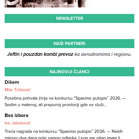
NEWSLETTER
NAŠI PARTNERI
Jeftin i pouzdan kombi prevoz
ka aerodromima i regionu.
NAJNOVIJI ČLANCI
Dišem
Mila Tričković
Posebna pohvala žirija na konkursu "Spasimo putopis" 2026. —
Sedim u malenoj, ali prepunoj prostoriji gde se služi...
Bez izbora
Iva Jakešević
Treća nagrada na konkursu "Spasimo putopis" 2026. — Nekih
mjesec-dva dana prije samog odlaska, Leon me pitao imam li...