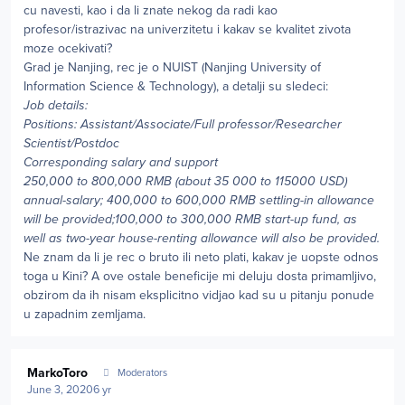
cu navesti, kao i da li znate nekog da radi kao
profesor/istrazivac na univerzitetu i kakav se kvalitet zivota
moze ocekivati?
Grad je Nanjing, rec je o NUIST (Nanjing University of
Information Science & Technology), a detalji su sledeci:
Job details:
Positions: Assistant/Associate/Full professor/Researcher
Scientist/Postdoc
Corresponding salary and support
250,000 to 800,000 RMB (about 35 000 to 115000 USD)
annual-salary; 400,000 to 600,000 RMB settling-in allowance
will be provided;100,000 to 300,000 RMB start-up fund, as
well as two-year house-renting allowance will also be provided.
Ne znam da li je rec o bruto ili neto plati, kakav je uopste odnos
toga u Kini? A ove ostale beneficije mi deluju dosta primamljivo,
obzirom da ih nisam eksplicitno vidjao kad su u pitanju ponude
u zapadnim zemljama.
Author stats
MarkoToro
Moderators
June 3, 2020
6 yr