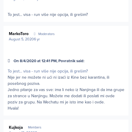
To jest... visa - run više nije opcija, ili grešim?
Author stats
MarkoToro
Moderators
August 5, 2020
6 yr
On 8/4/2020 at 12:41 PM, Povratnik said:
To jest... visa - run više nije opcija, ili grešim?
Nije jer ne možete ni ući ni izaći iz Kine bez karantina, ili
posebnog poziva.
Jedno pitanje za vas sve: ima li neko iz Nanjinga ili da ima grupe
za strance u Nanjingu. Možete me dodati ili poslati mi ovde
poziv za grupu. Na Wechatu mi je isto ime kao i ovde.
Hvala!
Author stats
Kujkoja
Members