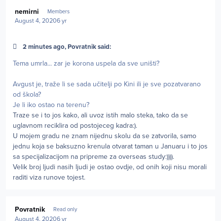
Author stats
nemirni
Members
August 4, 2020
6 yr
2 minutes ago, Povratnik said:
Tema umrla... zar je korona uspela da sve uništi?
Avgust je, traže li se sada učitelji po Kini ili je sve pozatvarano
od škola?
Je li iko ostao na terenu?
Traze se i to jos kako, ali uvoz istih malo steka, tako da se
uglavnom reciklira od postojeceg kadra:).
U mojem gradu ne znam nijednu skolu da se zatvorila, samo
jednu koja se baksuzno krenula otvarat taman u Januaru i to jos
sa specijalizacijom na pripreme za overseas study:)))).
Velik broj ljudi nasih ljudi je ostao ovdje, od onih koji nisu morali
raditi viza runove tojest.
Author stats
Povratnik
Read only
August 4, 2020
6 yr