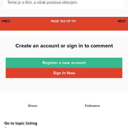
Tema je o Kini, a višak postova sklonjen.
FIRST PAGE
L
PREV
PAGE 103 OF 111
NEXT
Create an account or sign in to comment
Register a new account
Sign In Now
Share
Followers
Go to topic listing