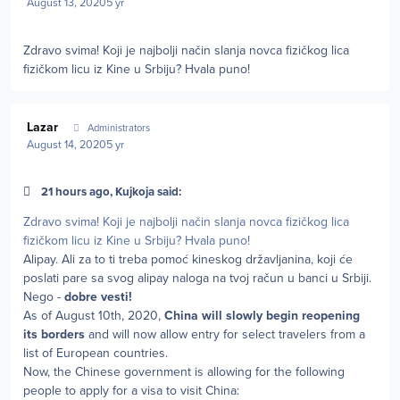
August 13, 2020
5 yr
Zdravo svima! Koji je najbolji način slanja novca fizičkog lica
fizičkom licu iz Kine u Srbiju? Hvala puno!
Author stats
Lazar
Administrators
August 14, 2020
5 yr
21 hours ago, Kujkoja said:
Zdravo svima! Koji je najbolji način slanja novca fizičkog lica
fizičkom licu iz Kine u Srbiju? Hvala puno!
Alipay. Ali za to ti treba pomoć kineskog državljanina, koji će
poslati pare sa svog alipay naloga na tvoj račun u banci u Srbiji.
Nego -
dobre vesti!
As of August 10th, 2020,
China will slowly begin reopening
its borders
and will now allow entry for select travelers from a
list of European countries.
Now, the Chinese government is allowing for the following
people to apply for a visa to visit China: