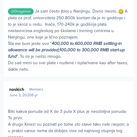
Ja sam često (bio) u Nanjingu. Divno mesto.
A
@Dragance
plata za prof. univerziteta 250-800k kontam da je to godišnje i
to je skroz u redu. Inače, 170-240k je godišnja plata
nastavnicima engleskog po školama i trening centrima u
Nanjingu, one koje ja lično poznajem.
Šta me buni jeste ovo "
400,000 to 600,000 RMB settling-in
allowance will be provided;100,000 to 300,000 RMB start-up
fund
". To mi je nešto mnogo.
Do sad meni su sve plate i nuđene i isplaćivane kao after taxes,
dakle neto.
Author stats
noskich
Members
June 3, 2020
6 yr
Bilo kakva ponuda od X do 3 puta X plus je neozbiljna ponuda.
To prvo.
A drugo Kinezi su poznati po tome sto stave tako neki raspon, a
u praksi sanse nema da dobijes vise od najnizeg stupnja tog