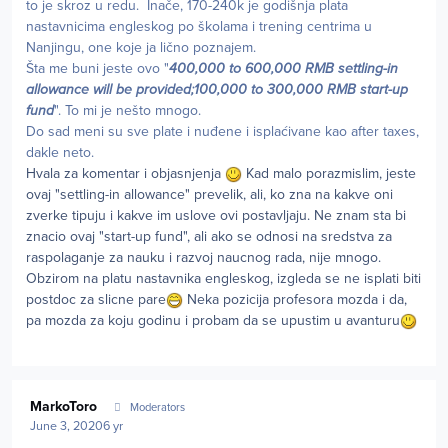
to je skroz u redu. Inače, 170-240k je godišnja plata
nastavnicima engleskog po školama i trening centrima u
Nanjingu, one koje ja lično poznajem.
Šta me buni jeste ovo "
400,000 to 600,000 RMB settling-in
allowance will be provided;100,000 to 300,000 RMB start-up
fund
". To mi je nešto mnogo.
Do sad meni su sve plate i nuđene i isplaćivane kao after taxes,
dakle neto.
Hvala za komentar i objasnjenja
Kad malo porazmislim, jeste
ovaj "settling-in allowance" prevelik, ali, ko zna na kakve oni
zverke tipuju i kakve im uslove ovi postavljaju. Ne znam sta bi
znacio ovaj "start-up fund", ali ako se odnosi na sredstva za
raspolaganje za nauku i razvoj naucnog rada, nije mnogo.
Obzirom na platu nastavnika engleskog, izgleda se ne isplati biti
postdoc za slicne pare
Neka pozicija profesora mozda i da,
pa mozda za koju godinu i probam da se upustim u avanturu
Author stats
MarkoToro
Moderators
June 3, 2020
6 yr