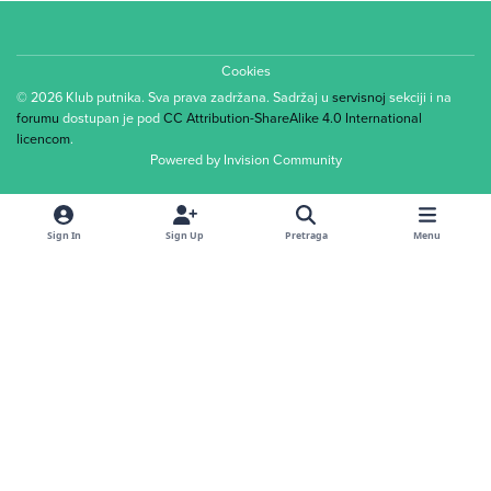
Cookies
© 2026 Klub putnika. Sva prava zadržana. Sadržaj u
servisnoj
sekciji i na
forumu
dostupan je pod
CC Attribution-ShareAlike 4.0 International
licencom
.
Powered by
Invision Community
Sign In
Sign Up
Pretraga
Menu