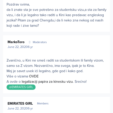
Pozdrav svima,
da li znate sta je sve potrebno za studentsku vizu,a sta za family
vizu, i da li je legalno tako raditi u Kini kao predavac engleskog
jezika? Pitam za grad Chengdu,i da li neko zna nekog od nasih
koji rade i zive tamo?
Author stats
MarkoToro
Moderators
June 22, 2020
6 yr
Zvanično, u Kini ne smeš raditi sa studentskom ili family vizom,
samo sa Z vizom. Nezvanično, ima svega, ipak je to Kina.
Moj je savet uvek ići legalno, gde god i kako god.
Više o vizama
OVDE
A ovde o
legalizaciji papira za kinesku vizu
. Srećno!
@EMIRATES GIRL
Author stats
EMIRATES GIRL
Members
June 22, 2020
6 yr