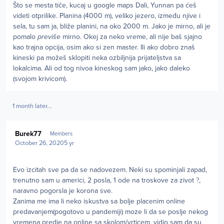
Što se mesta tiče, kucaj u google maps Dali, Yunnan pa ćeš
videti otprilike. Planina (4000 m), veliko jezero, između njive i
sela, tu sam ja, bliže planini, na oko 2000 m. Jako je mirno, ali je
pomalo
previše
mirno. Okej za neko vreme, ali nije baš sjajno
kao trajna opcija, osim ako si zen master. Ili ako dobro znaš
kineski pa možeš sklopiti neka ozbiljnija prijateljstva sa
lokalcima. Ali od tog nivoa kineskog sam jako, jako daleko
(svojom krivicom).
1 month later...
Author stats
Burek77
Members
October 26, 2020
5 yr
Evo izcitah sve pa da se nadovezem. Neki su spominjali zapad,
trenutno sam u americi, 2 posla, 1 ode na troskove za zivot
?
,
naravno pogorsla je korona sve.
Zanima me ima li neko iskustva sa bolje placenim online
predavanjem(pogotovo u pandemiji) moze li da se poslje nekog
vremena predje na online sa skolom/vrticem, vidio sam da su