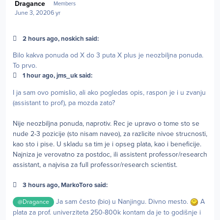
Dragance
Members
June 3, 2020
6 yr
2 hours ago, noskich said:
Bilo kakva ponuda od X do 3 puta X plus je neozbiljna ponuda.
To prvo.
1 hour ago, jms_uk said:
I ja sam ovo pomislio, ali ako pogledas opis, raspon je i u zvanju
(assistant to prof), pa mozda zato?
Nije neozbiljna ponuda, naprotiv. Rec je upravo o tome sto se
nude 2-3 pozicije (sto nisam naveo), za razlicite nivoe strucnosti,
kao sto i pise. U skladu sa tim je i opseg plata, kao i beneficije.
Najniza je verovatno za postdoc, ili assistent professor/research
assistant, a najvisa za full professor/research scientist.
3 hours ago, MarkoToro said:
Ja sam često (bio) u Nanjingu. Divno mesto.
A
@Dragance
plata za prof. univerziteta 250-800k kontam da je to godišnje i