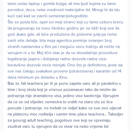
tamo ostao laptop i gomila knjiga, ali ima ljudi kojima su tamo
porodice, deca, neke vrednosti materijalne itd. Mnogi bi da idu
kući sad kad se završi semestar/polugodište.
Što se posla tiče, opet svi moji stranci koji su tamo uskoro kreću
da pregovaraju za novu školsku godinu jer se bliži kraj ove šk.
god. (kako gde, ali biće produžena do polovine jula) pa ćemo
zanti više detalja. Ista moja agentica pominje smanjen broj
stranih nastavnika u Kini pa i moguću veću tražnju ali nešto ne
verujem ni u to. Moj lični stav je da se dosadašnje procedure
legalizacije papira i dobijanja radne dozvole-radne vize-
boravišne dozvole neće menjati. Ono što je definitivno, jeste da
sve nas čekaju svakakve provere (zdravstvene) i karantin od 14
dana minimum po dolasku u Kinu.
Bas to, fali teachera jer ih je puno zapelo vani, ali je paralelno s
time i broj skola koji je vrisnuo pozamasan tako da mislim da
potraznja nije dramaticno visa, jedino vise kaoticnija. Vjerujem
da ce se od slijedec semestra to vratiti na staro sto se tice
ponude i potraznje, no trebati ce vidjet kako ce sve ovo utjecat
na plateznu moc roditelja i samim time place teachera... Takodjer
za (young) adult teaching, pogotovo ove koji se spremaju
studirat vani, tu vjerujem da ce stvar na neko vrijeme bit