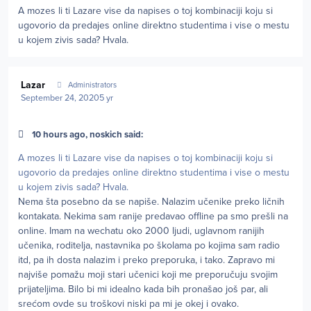
A mozes li ti Lazare vise da napises o toj kombinaciji koju si
ugovorio da predajes online direktno studentima i vise o mestu
u kojem zivis sada? Hvala.
Author stats
Lazar
Administrators
September 24, 2020
5 yr
10 hours ago, noskich said:
A mozes li ti Lazare vise da napises o toj kombinaciji koju si
ugovorio da predajes online direktno studentima i vise o mestu
u kojem zivis sada? Hvala.
Nema šta posebno da se napiše. Nalazim učenike preko ličnih
kontakata. Nekima sam ranije predavao offline pa smo prešli na
online. Imam na wechatu oko 2000 ljudi, uglavnom ranijih
učenika, roditelja, nastavnika po školama po kojima sam radio
itd, pa ih dosta nalazim i preko preporuka, i tako. Zapravo mi
najviše pomažu moji stari učenici koji me preporučuju svojim
prijateljima. Bilo bi mi idealno kada bih pronašao još par, ali
srećom ovde su troškovi niski pa mi je okej i ovako.