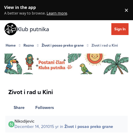
Skip to content
View in the app
×
Di
A better way to browse.
Learn more
.
Klub putnika
Sign In
Home
Razno
Život i posao preko grane
Zivot i rad u Kini
Zivot i rad u Kini
Share
Followers
Nikodijevic
December 14, 2010
15 yr
in
Život i posao preko grane