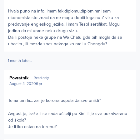
Hvala puno na info. Imam fak.diplomu,diplomirani sam
ekonomista sto znaci da ne mogu dobiti legalnu Z vizu za
predavanje engleskog jezika, I imam Tesol sertifikat. Mogu
jedino da mi urade neku drugu vizu.
Da li postoje neke grupe na We Chatu gde bih mogla da se
ubacim , ili mozda znas nekoga ko radi u Chengdu?
1 month later...
Author stats
Povratnik
Read only
August 4, 2020
6 yr
Tema umrla... zar je korona uspela da sve uništi?
Avgust je, traže li se sada učitelji po Kini ili je sve pozatvarano
od škola?
Je li iko ostao na terenu?