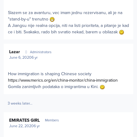
Slazem se za avanturu, vec imam jednu rezervisanu, ali je na
"stand-by-u" trenutno
A Jiangsu nije realna opcija, niti na listi prioriteta, a pitanje je kad
ce i biti. Svakako, rado bih svratio nekad, barem u obilazak
Author stats
Lazar
Administrators
June 6, 2020
6 yr
How immigration is shaping Chinese society
https://www.merics.org/en/china-monitor/china-immigration
Gomila zanimljivih podataka o imigrantima u Kini.
3 weeks later...
Author stats
EMIRATES GIRL
Members
June 22, 2020
6 yr