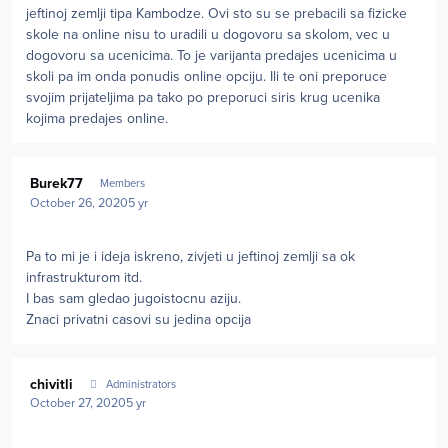
jeftinoj zemlji tipa Kambodze. Ovi sto su se prebacili sa fizicke
skole na online nisu to uradili u dogovoru sa skolom, vec u
dogovoru sa ucenicima. To je varijanta predajes ucenicima u
skoli pa im onda ponudis online opciju. Ili te oni preporuce
svojim prijateljima pa tako po preporuci siris krug ucenika
kojima predajes online.
Author stats
Burek77
Members
October 26, 2020
5 yr
Pa to mi je i ideja iskreno, zivjeti u jeftinoj zemlji sa ok
infrastrukturom itd.
I bas sam gledao jugoistocnu aziju.
Znaci privatni casovi su jedina opcija
Author stats
chivitli
Administrators
October 27, 2020
5 yr