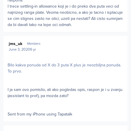
raspona.
I trece settling-in allowance koji je i do preko dva puta veci od
najnizeg ranga plate. Veoma neobicno, a ako je tacno i isplacuje
se cim stignes zasto ne otici, uzeti pa nestati? Ali cisto sumnjam
da bi davali tako na lepe oci odmah.
Author stats
jms_uk
Members
June 3, 2020
6 yr
Bilo kakva ponuda od X do 3 puta X plus je neozbiljna ponuda.
To prvo.
I ja sam ovo pomislio, ali ako pogledas opis, raspon je i u zvanju
(assistant to prof), pa mozda zato?
Sent from my iPhone using Tapatalk
Author stats