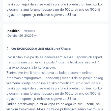
neki spominjali da su se vratili su srbiju i predaju online. Koliko
gledam na ana forumu( dosao sam do 100te strane od 900
?
)
uglavnom spominju nekakve sajtove za 3$ cas.
Author stats
noskich
Members
October 26, 2020
5 yr
On 10/26/2020 at 2:18 AM, Burek77 said:
Evo izcitah sve pa da se nadovezem. Neki su spominjali zapad,
trenutno sam u americi, 2 posla, 1 ode na troskove za zivot
?
,
naravno pogorsla je korona sve.
Zanima me ima li neko iskustva sa bolje placenim online
predavanjem(pogotovo u pandemiji) moze li da se poslje nekog
vremena predje na online sa skolom/vrticem, vidio sam da su
neki spominjali da su se vratili su srbiju i predaju online. Koliko
gledam na ana forumu( dosao sam do 100te strane od 900
?
)
uglavnom spominju nekakve sajtove za 3$ cas.
Online predavanje je mrka kapa za nekoga ko zivi u zemlji sa
visokim troskovima. Moze da bude prihvatljivo samo ako zivis u