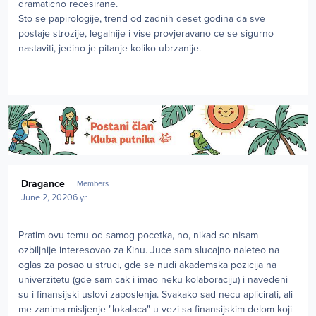
dramaticno recesirane.
Sto se papirologije, trend od zadnih deset godina da sve
postaje strozije, legalnije i vise provjeravano ce se sigurno
nastaviti, jedino je pitanje koliko ubrzanije.
Author stats
Dragance
Members
June 2, 2020
6 yr
Pratim ovu temu od samog pocetka, no, nikad se nisam
ozbiljnije interesovao za Kinu. Juce sam slucajno naleteo na
oglas za posao u struci, gde se nudi akademska pozicija na
univerzitetu (gde sam cak i imao neku kolaboraciju) i navedeni
su i finansijski uslovi zaposlenja. Svakako sad necu aplicirati, ali
me zanima misljenje "lokalaca" u vezi sa finansijskim delom koji