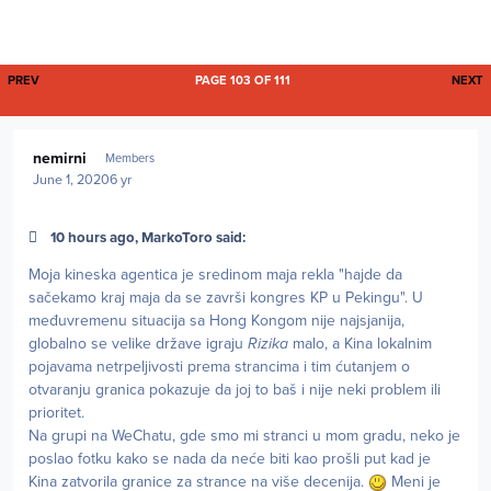
FIRST PAGE
L
PREV
PAGE 103 OF 111
NEXT
Author stats
nemirni
Members
June 1, 2020
6 yr
10 hours ago, MarkoToro said:
Moja kineska agentica je sredinom maja rekla "hajde da
sačekamo kraj maja da se završi kongres KP u Pekingu". U
međuvremenu situacija sa Hong Kongom nije najsjanija,
globalno se velike države igraju
Rizika
malo, a Kina lokalnim
pojavama netrpeljivosti prema strancima i tim ćutanjem o
otvaranju granica pokazuje da joj to baš i nije neki problem ili
prioritet.
Na grupi na WeChatu, gde smo mi stranci u mom gradu, neko je
poslao fotku kako se nada da neće biti kao prošli put kad je
Kina zatvorila granice za strance na više decenija.
Meni je