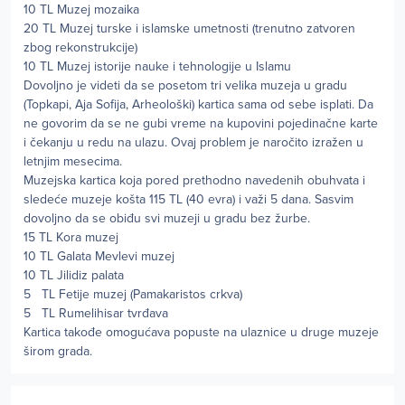
10 TL Muzej mozaika
20 TL Muzej turske i islamske umetnosti (trenutno zatvoren
zbog rekonstrukcije)
10 TL Muzej istorije nauke i tehnologije u Islamu
Dovoljno je videti da se posetom tri velika muzeja u gradu
(Topkapi, Aja Sofija, Arheološki) kartica sama od sebe isplati. Da
ne govorim da se ne gubi vreme na kupovini pojedinačne karte
i čekanju u redu na ulazu. Ovaj problem je naročito izražen u
letnjim mesecima.
Muzejska kartica koja pored prethodno navedenih obuhvata i
sledeće muzeje košta 115 TL (40 evra) i važi 5 dana. Sasvim
dovoljno da se obiđu svi muzeji u gradu bez žurbe.
15 TL Kora muzej
10 TL Galata Mevlevi muzej
10 TL Jilidiz palata
5 TL Fetije muzej (Pamakaristos crkva)
5 TL Rumelihisar tvrđava
Kartica takođe omogućava popuste na ulaznice u druge muzeje
širom grada.
Author stats