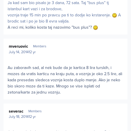
Ja kad sam bio pisalo je 3 dana, 72 sata. Taj "bus plus" tj
istanbul kart vazi i za brodove,
voznja traje 15 min po pravcu pa ti to dodje ko krstarenje.
A
brodic sat i po je bio 8 evra valjda.
A reci mi, koliko kosta taj nazovimo "bus plus"?
Author stats
mveruovic
Members
July 14, 2014
12 yr
Au zaboravih sad, al nek bude da je kartica 8 lira turskih, i
mozes da vratis karticu na kraju puta, a voznja je oko 2.5 lire, ali
kada presedas sledeca voznja kosta duplo manje. Ako je neko
bio skoro moze da ti kaze. Mnogo se vise isplati od
zetona/karte za jednu voznju.
Author stats
severac
Members
July 18, 2014
12 yr