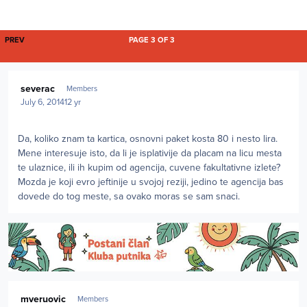
FIRST PAGE
PREV
PAGE 3 OF 3
Author stats
severac
Members
July 6, 2014
12 yr
Da, koliko znam ta kartica, osnovni paket kosta 80 i nesto lira.
Mene interesuje isto, da li je isplativije da placam na licu mesta
te ulaznice, ili ih kupim od agencija, cuvene fakultativne izlete?
Mozda je koji evro jeftinije u svojoj reziji, jedino te agencija bas
dovede do tog meste, sa ovako moras se sam snaci.
Author stats
mveruovic
Members