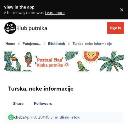
Skip to content
View in the app
×
Di
A better way to browse.
Learn more
.
Klub putnika
Sign In
Home
Putujemo...
Bliski istok
Turska, neke informacije
Turska, neke informacije
Share
Followers
chaba
April 9, 2011
15 yr
in
Bliski istok