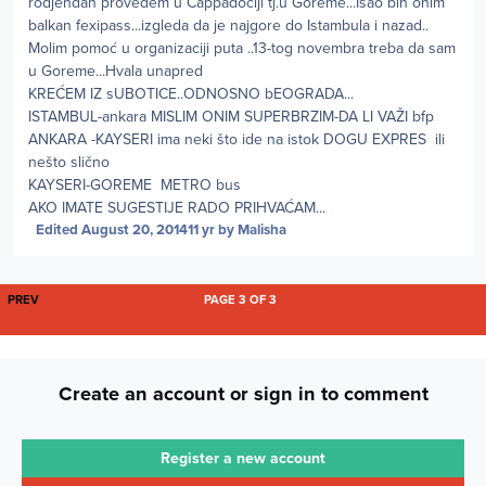
rodjendan provedem u Cappadociji tj.u Goreme...Išao bih onim
balkan fexipass...izgleda da je najgore do Istambula i nazad..
Molim pomoć u organizaciji puta ..13-tog novembra treba da sam
u Goreme...Hvala unapred
KREĆEM IZ sUBOTICE..ODNOSNO bEOGRADA...
ISTAMBUL-ankara MISLIM ONIM SUPERBRZIM-DA LI VAŽI bfp
ANKARA -KAYSERI ima neki što ide na istok DOGU EXPRES ili
nešto slično
KAYSERI-GOREME METRO bus
AKO IMATE SUGESTIJE RADO PRIHVAĆAM...
Edited
August 20, 2014
11 yr
by Malisha
FIRST PAGE
PREV
PAGE 3 OF 3
Create an account or sign in to comment
Register a new account