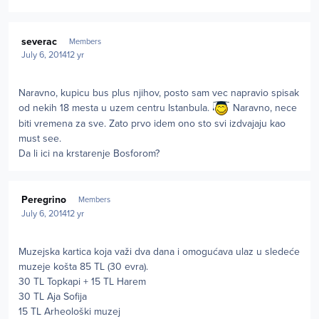
Author stats
severac
Members
July 6, 2014
12 yr
Naravno, kupicu bus plus njihov, posto sam vec napravio spisak
od nekih 18 mesta u uzem centru Istanbula.
Naravno, nece
biti vremena za sve. Zato prvo idem ono sto svi izdvajaju kao
must see.
Da li ici na krstarenje Bosforom?
Author stats
Peregrino
Members
July 6, 2014
12 yr
Muzejska kartica koja važi dva dana i omogućava ulaz u sledeće
muzeje košta 85 TL (30 evra).
30 TL Topkapi + 15 TL Harem
30 TL Aja Sofija
15 TL Arheološki muzej