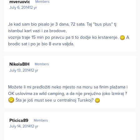
mveruovic
Members
July 6, 2014
12 yr
Ja kad sam bio pisalo je 3 dana, 72 sata. Taj "bus plus" tj
istanbul kart vazi i za brodove,
voznja traje 15 min po pravcu pa ti to dodje ko krstarenje.
A
brodic sat i po je bio 8 evra valjda.
Author stats
NikolaBIH
Members
July 13, 2014
12 yr
Možete li mi predložiti neko mjesto na moru sa finim plažama i
OK uslovima za wild camping, a da nije prejužno (oko Izmira) ?
Šta je još must see u centralnoj Turskoj?
Author stats
Pticica89
Members
July 14, 2014
12 yr