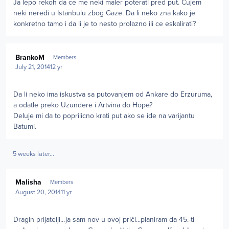
Ja lepo rekoh da ce me neki maler poterati pred put. Cujem
neki neredi u Istanbulu zbog Gaze. Da li neko zna kako je
konkretno tamo i da li je to nesto prolazno ili ce eskalirati?
Author stats
BrankoM
Members
July 21, 2014
12 yr
Da li neko ima iskustva sa putovanjem od Ankare do Erzuruma,
a odatle preko Uzundere i Artvina do Hope?
Deluje mi da to poprilicno krati put ako se ide na varijantu
Batumi.
5 weeks later...
Author stats
Malisha
Members
August 20, 2014
11 yr
Dragin prijatelji...ja sam nov u ovoj priči...planiram da 45.-ti