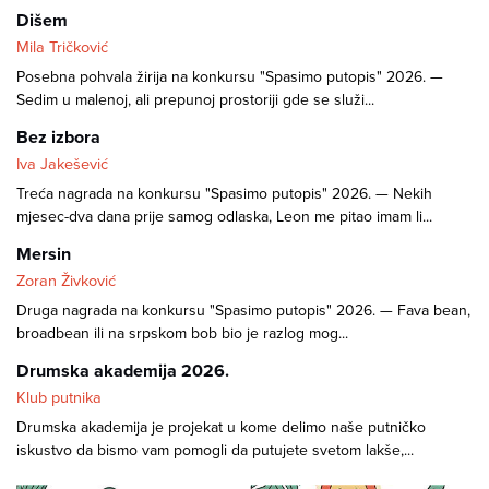
Dišem
Mila Tričković
Posebna pohvala žirija na konkursu "Spasimo putopis" 2026. —
Sedim u malenoj, ali prepunoj prostoriji gde se služi...
Bez izbora
Iva Jakešević
Treća nagrada na konkursu "Spasimo putopis" 2026. — Nekih
mjesec-dva dana prije samog odlaska, Leon me pitao imam li...
Mersin
Zoran Živković
Druga nagrada na konkursu "Spasimo putopis" 2026. — Fava bean,
broadbean ili na srpskom bob bio je razlog mog...
Drumska akademija 2026.
Klub putnika
Drumska akademija je projekat u kome delimo naše putničko
iskustvo da bismo vam pomogli da putujete svetom lakše,...