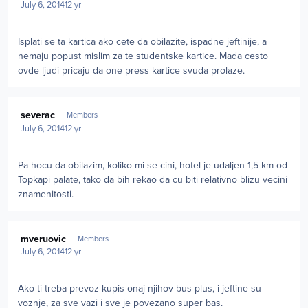
July 6, 2014
12 yr
Isplati se ta kartica ako cete da obilazite, ispadne jeftinije, a
nemaju popust mislim za te studentske kartice. Mada cesto
ovde ljudi pricaju da one press kartice svuda prolaze.
Author stats
severac
Members
July 6, 2014
12 yr
Pa hocu da obilazim, koliko mi se cini, hotel je udaljen 1,5 km od
Topkapi palate, tako da bih rekao da cu biti relativno blizu vecini
znamenitosti.
Author stats
mveruovic
Members
July 6, 2014
12 yr
Ako ti treba prevoz kupis onaj njihov bus plus, i jeftine su
voznje, za sve vazi i sve je povezano super bas.