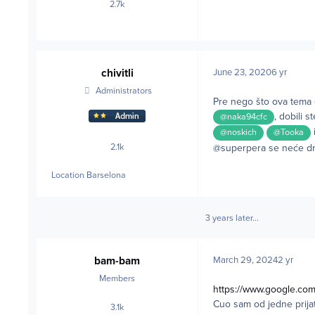
2.7k
posts
chivitli
June 23, 2020
6 yr
Administrators
Pre nego što ova tema 
, dobili s
@naka94cfc
@noskich
@Tooka
2.1k
@superpera se neće dr
posts
Location
Barselona
3 years later...
bam-bam
March 29, 2024
2 yr
Members
https://www.google.com
Cuo sam od jedne prijat
3.1k
posts