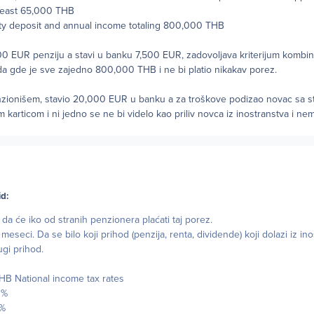
 least 65,000 THB
ity deposit and annual income totaling 800,000 THB
00 EUR penziju a stavi u banku 7,500 EUR, zadovoljava kriterijum kombin
da gde je sve zajedno 800,000 THB i ne bi platio nikakav porez.
nzionišem, stavio 20,000 EUR u banku a za troškove podizao novac sa 
om karticom i ni jedno se ne bi videlo kao priliv novca iz inostranstva i ne
id:
 da će iko od stranih penzionera plaćati taj porez.
 meseci. Da se bilo koji prihod (penzija, renta, dividende) koji dolazi iz in
gi prihod.
B National income tax rates
0%
5%