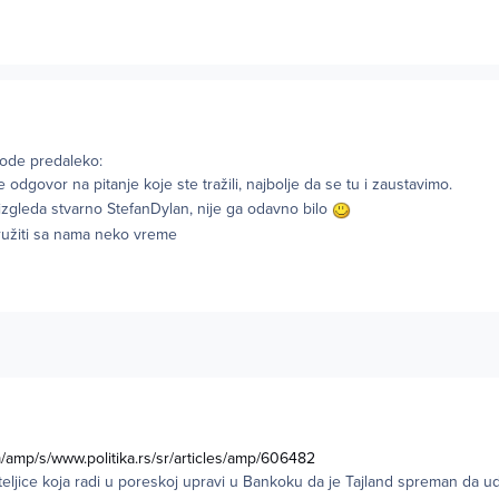
ode predaleko:
te odgovor na pitanje koje ste tražili, najbolje da se tu i zaustavimo.
izgleda stvarno StefanDylan, nije ga odavno bilo
užiti sa nama neko vreme
/amp/s/www.politika.rs/sr/articles/amp/606482
eljice koja radi u poreskoj upravi u Bankoku da je Tajland spreman da uda