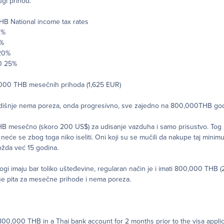
gi prihod.
B National income tax rates
0%
5%
 20%
0 25%
,000 THB mesečnih prihoda (1,625 EUR)
išnje nema poreza, onda progresivno, sve zajedno na 800,000THB god
HB mesečno (skoro 200 US$) za udisanje vazduha i samo prisustvo. Tog
e, neće se zbog toga niko iseliti. Oni koji su se mučili da nakupe taj mini
žda već 15 godina.
ogi imaju bar toliko ušteđevine, regularan način je i imati 800,000 THB 
 ne pita za mesečne prihode i nema poreza.
 800,000 THB in a Thai bank account for 2 months prior to the visa appli