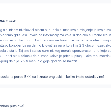
94cfc said:
ug trol nisam nikakav al nisam ni budala ti imas svoje misljenje ja svoje s
v bio tamo gdje jesi i hvala na informacijama koje si dao ako su tacne.Trol
an a glavom kroz zid nikad ne idem ne brini ti za mene ne kontas ti moju
ttaye konobarica pa da me izlevati za pare koja ima 2 3 djece i tezak zivo
 dobro sta je Tajland i sta su cure niskog morala sponzoruse i one koje c
isi u prici niti u fokusu da bi znao kakva je prica u pitanju iako tebi mozda
 vjeruj da nije .Ziv ti meni bio gdje god da se nalazis
 ususkana pored BKK, da li znate engleski, i koliko imate ustedjevine?
kloniran puta dva?