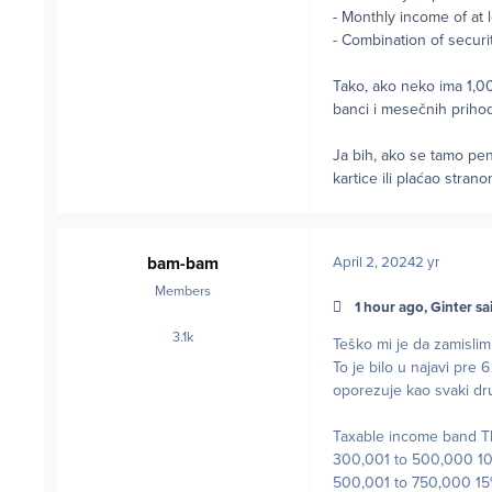
- Monthly income of at
- Combination of secur
Tako, ako neko ima 1,0
banci i mesečnih priho
Ja bih, ako se tamo pe
kartice ili plaćao stran
bam-bam
April 2, 2024
2 yr
Members
1 hour ago, Ginter sa
3.1k
posts
Teško mi je da zamislim
To je bilo u najavi pre 6
oporezuje kao svaki dru
Taxable income band TH
300,001 to 500,000 1
500,001 to 750,000 1