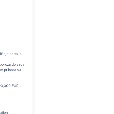
išnje porez bi
 poreza do sada
mum prihoda su
(20,000 EUR) u
cation