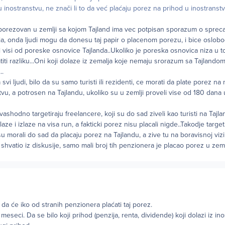
 inostranstvu, ne znači li to da već plaćaju porez na prihod u inostranst
?
oporezovan u zemlji sa kojom Tajland ima vec potpisan sporazum o sprec
, onda ljudi mogu da donesu taj papir o placenom porezu, i bice oslobod
ili visi od poreske osnovice Tajlanda..Ukoliko je poreska osnovica niza u to
titi razliku...Oni koji dolaze iz zemalja koje nemaju srorazum sa Tajlando
..
vi ljudi, bilo da su samo turisti ili rezidenti, ce morati da plate porez na
vu, a potrosen na Tajlandu, ukoliko su u zemlji proveli vise od 180 dana 
vashodno targetiraju freelancere, koji su do sad ziveli kao turisti na Taj
aze i izlaze na visa run, a fakticki porez nisu placali nigde..Takodje target
su morali do sad da placaju porez na Tajlandu, a zive tu na boravisnoj vizi
shvatio iz diskusije, samo mali broj tih penzionera je placao porez u zeml
 da će iko od stranih penzionera plaćati taj porez.
 meseci. Da se bilo koji prihod (penzija, renta, dividende) koji dolazi iz in