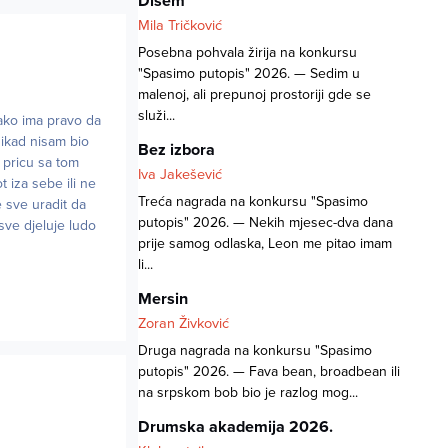
Dišem
Mila Tričković
Posebna pohvala žirija na konkursu
"Spasimo putopis" 2026. — Sedim u
malenoj, ali prepunoj prostoriji gde se
služi...
vako ima pravo da
 nikad nisam bio
Bez izbora
 pricu sa tom
Iva Jakešević
t iza sebe ili ne
Treća nagrada na konkursu "Spasimo
e sve uradit da
putopis" 2026. — Nekih mjesec-dva dana
 sve djeluje ludo
prije samog odlaska, Leon me pitao imam
li...
Mersin
Zoran Živković
Druga nagrada na konkursu "Spasimo
putopis" 2026. — Fava bean, broadbean ili
na srpskom bob bio je razlog mog...
Drumska akademija 2026.