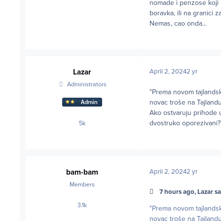
nomade i penzose koji 
boravka, ili na granici
Nemas, cao onda...
Lazar
April 2, 2024
2 yr
Administrators
"Prema novom tajlandsk
novac troše na Tajlandu
Ako ostvaruju prihode u
dvostruko oporezivani
5k
posts
bam-bam
April 2, 2024
2 yr
Members
7 hours ago, Lazar sa
3.1k
posts
"Prema novom tajlandsk
novac troše na Tajlandu