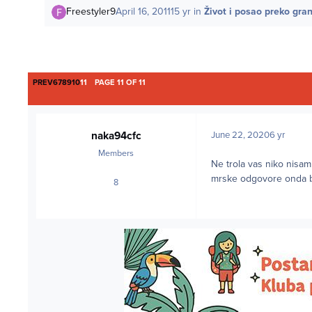
Freestyler9
April 16, 2011
15 yr
in
Život i posao preko gra
FIRST PAGE
PREV
6
7
8
9
10
11
PAGE 11 OF 11
naka94cfc
June 22, 2020
6 yr
Members
Ne trola vas niko nisam 
mrske odgovore onda bo
8
posts