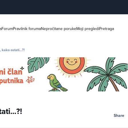
a
Forum
Pravilnik foruma
Nepročitane poruke
Moji pregledi
Pretraga
, kako ostati...?!
ti...?!
Share