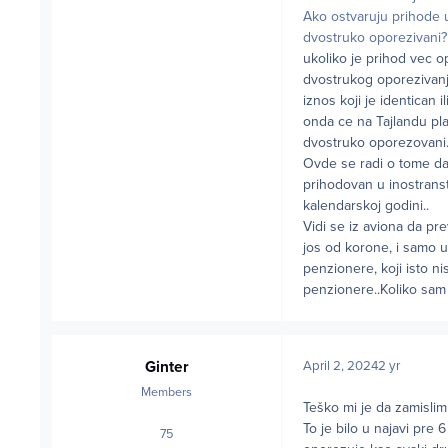
Ako ostvaruju prihode u
dvostruko oporezivani
ukoliko je prihod vec 
dvostrukog oporezivanja
iznos koji je identican 
onda ce na Tajlandu pla
dvostruko oporezovani.
Ovde se radi o tome da s
prihodovan u inostranst
kalendarskoj godini..
Vidi se iz aviona da pre
jos od korone, i samo ul
penzionere, koji isto ni
penzionere..Koliko sam 
Ginter
April 2, 2024
2 yr
Members
Teško mi je da zamislim
To je bilo u najavi pre 6
75
posts