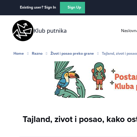
Skip to content
Existing user? Sign In
Sign Up
Klub putnika
Naslovn
Home
Razno
Život i posao preko grane
Tajland, zivot i posao
Tajland, zivot i posao, kako osta