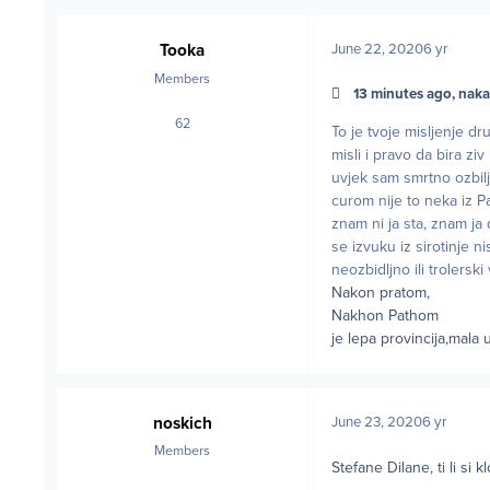
Tooka
June 22, 2020
6 yr
Members
13 minutes ago, naka
62
posts
To je tvoje misljenje dr
misli i pravo da bira zi
uvjek sam smrtno ozbilj
curom nije to neka iz Pa
znam ni ja sta, znam ja
se izvuku iz sirotinje n
neozbidljno ili trolerski
Nakon pratom,
Nakhon Pathom
je lepa provincija,mala
noskich
June 23, 2020
6 yr
Members
Stefane Dilane, ti li si 