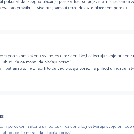
bi pokusali da izbegnu placanje poreza- kad se pojavis u imigracionom 
 za ove sto praktikuju visa run, samo ti traze dokaz o placenom porezu..
om poreskom zakonu svi poreski rezidenti koji ostvaruju svoje prihode u
, ubuduće će morati da plaćaju porez."
 inostranstvu, ne znači li to da već plaćaju porez na prihod u inostranst
?
id:
om poreskom zakonu svi poreski rezidenti koji ostvaruju svoje prihode u
, ubuduće će morati da plaćaju porez."