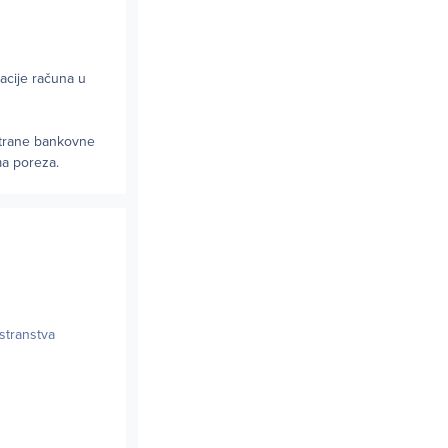
acije računa u
strane bankovne
ma poreza.
ostranstva