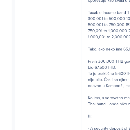
oporezuje kao svaki dru
Taxable income band TH
300,001 to 500,000 1
500,001 to 750,000 1
750,001 to 1,000,000
1,000,001 to 2,000,00
Tako, ako neko ima 65
Prvih 300,000 THB god
bio 67,500THB.
To je praktično 5,600T
nije bilo. Čak i sa njim
odavno u Kambodži, mo
Ko ima, a verovatno mn
Thai banci i onda niko
Ili:
- A security deposit of