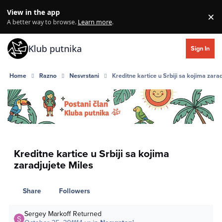
Skip to content
View in the app
×
Di
A better way to browse.
Learn more
.
Klub putnika
Sign In
Home
Razno
Nesvrstani
Kreditne kartice u Srbiji sa kojima zara
Kreditne kartice u Srbiji sa kojima
zaradjujete Miles
Share
Followers
Sergey Markoff Returned