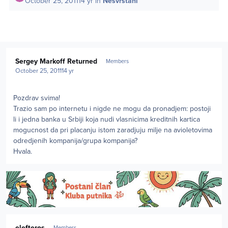
October 25, 2011
14 yr
in
Nesvrstani
Author stats
Sergey Markoff Returned
Members
October 25, 2011
14 yr
Pozdrav svima!
Trazio sam po internetu i nigde ne mogu da pronadjem: postoji
li i jedna banka u Srbiji koja nudi vlasnicima kreditnih kartica
mogucnost da pri placanju istom zaradjuju milje na avioletovima
odredjenih kompanija/grupa kompanija?
Hvala.
Author stats
elefteros
Members