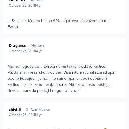
October 26, 2011
14 yr
U Srbiji ne. Mogao bih sa 99% sigurnosti da kažem da ni u
Evropi.
Author stats
Dragance
Members
October 26, 2011
14 yr
Ma, nemoguce da u Evropi nema takve kreditne kartice!
PS: Ja imam brazilsku kreditnu, Visa international i zaradjujem
poene kupujuci njome. I ne samo njome, vec i debitnom
karticom, ali, znatno manje poena. Ako tako nesto postoji u
Brazilu, mora da postoji i negde u Evropi.
Author stats
chivitli
Administrators
October 26, 2011
14 yr