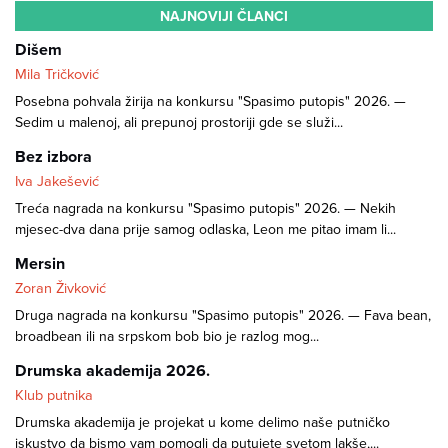
NAJNOVIJI ČLANCI
Dišem
Mila Tričković
Posebna pohvala žirija na konkursu "Spasimo putopis" 2026. —
Sedim u malenoj, ali prepunoj prostoriji gde se služi...
Bez izbora
Iva Jakešević
Treća nagrada na konkursu "Spasimo putopis" 2026. — Nekih
mjesec-dva dana prije samog odlaska, Leon me pitao imam li...
Mersin
Zoran Živković
Druga nagrada na konkursu "Spasimo putopis" 2026. — Fava bean,
broadbean ili na srpskom bob bio je razlog mog...
Drumska akademija 2026.
Klub putnika
Drumska akademija je projekat u kome delimo naše putničko
iskustvo da bismo vam pomogli da putujete svetom lakše,...