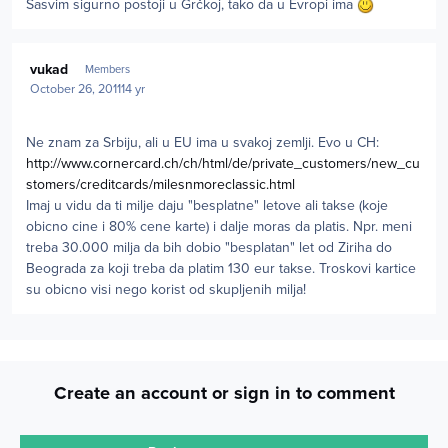
Sasvim sigurno postoji u Grčkoj, tako da u Evropi ima
Author stats
vukad
Members
October 26, 2011
14 yr
Ne znam za Srbiju, ali u EU ima u svakoj zemlji. Evo u CH:
http://www.cornercard.ch/ch/html/de/private_customers/new_cu
stomers/creditcards/milesnmoreclassic.html
Imaj u vidu da ti milje daju "besplatne" letove ali takse (koje
obicno cine i 80% cene karte) i dalje moras da platis. Npr. meni
treba 30.000 milja da bih dobio "besplatan" let od Ziriha do
Beograda za koji treba da platim 130 eur takse. Troskovi kartice
su obicno visi nego korist od skupljenih milja!
Create an account or sign in to comment