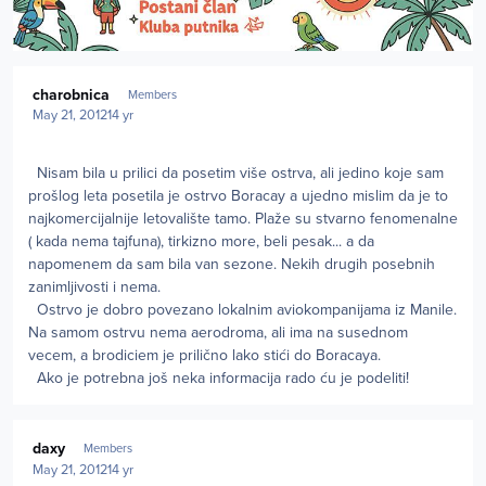
Author stats
charobnica
Members
May 21, 2012
14 yr
Nisam bila u prilici da posetim više ostrva, ali jedino koje sam
prošlog leta posetila je ostrvo Boracay a ujedno mislim da je to
najkomercijalnije letovalište tamo. Plaže su stvarno fenomenalne
( kada nema tajfuna), tirkizno more, beli pesak... a da
napomenem da sam bila van sezone. Nekih drugih posebnih
zanimljivosti i nema.
Ostrvo je dobro povezano lokalnim aviokompanijama iz Manile.
Na samom ostrvu nema aerodroma, ali ima na susednom
vecem, a brodiciem je prilično lako stići do Boracaya.
Ako je potrebna još neka informacija rado ću je podeliti!
Author stats
daxy
Members
May 21, 2012
14 yr