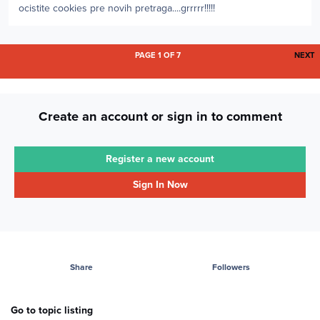
ocistite cookies pre novih pretraga....grrrrr!!!!!
L
PAGE 1 OF 7
NEXT
Create an account or sign in to comment
Register a new account
Sign In Now
Share
Followers
Go to topic listing