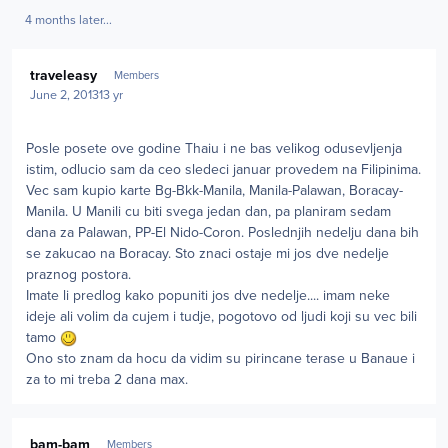
4 months later...
Author stats
traveleasy
Members
June 2, 2013
13 yr
Posle posete ove godine Thaiu i ne bas velikog odusevljenja
istim, odlucio sam da ceo sledeci januar provedem na Filipinima.
Vec sam kupio karte Bg-Bkk-Manila, Manila-Palawan, Boracay-
Manila. U Manili cu biti svega jedan dan, pa planiram sedam
dana za Palawan, PP-El Nido-Coron. Poslednjih nedelju dana bih
se zakucao na Boracay. Sto znaci ostaje mi jos dve nedelje
praznog postora.
Imate li predlog kako popuniti jos dve nedelje.... imam neke
ideje ali volim da cujem i tudje, pogotovo od ljudi koji su vec bili
tamo
Ono sto znam da hocu da vidim su pirincane terase u Banaue i
za to mi treba 2 dana max.
Author stats
bam-bam
Members