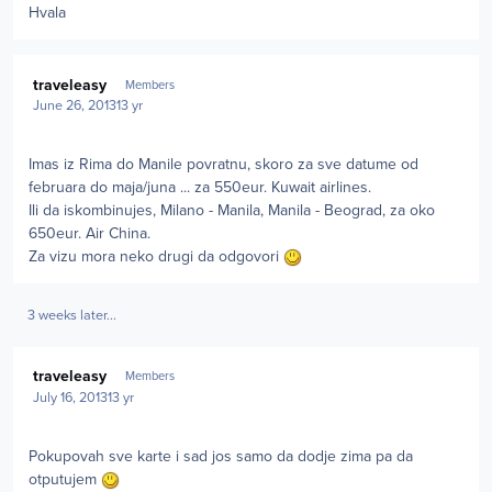
Hvala
Author stats
traveleasy
Members
June 26, 2013
13 yr
Imas iz Rima do Manile povratnu, skoro za sve datume od
februara do maja/juna ... za 550eur. Kuwait airlines.
Ili da iskombinujes, Milano - Manila, Manila - Beograd, za oko
650eur. Air China.
Za vizu mora neko drugi da odgovori
3 weeks later...
Author stats
traveleasy
Members
July 16, 2013
13 yr
Pokupovah sve karte i sad jos samo da dodje zima pa da
otputujem