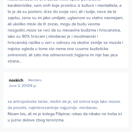
karakteristike, sem onih koje proisticu iz kulture i mentaliteta. a
to je da su posteni, drze do svoje reci, ali i tudje, nece da te
zajebu, zene su im jako umiljate, uglavnom su stalno nasmejani,
ali ukoliko misle da ih zezas, mogu da budu veoma
nezgodni..moze se reci da su mesavina budizma i hriscanstva,
iako su 90% hriscani ( mindanao je i muslimanski i
hriscanski)..razlika u veri u odnosu na okolne zemlje se mozda i
najvise ogleda u tome sto nema one cuvene budisticke
smirenosti, ali zato ima odmerenosti..higijena im nije bas jaca
strana...
Author stats
noskich
Members
June 3, 2012
14 yr
sa antropoloske tacke, mislim da je, od ostrva koja lako mozes
da posetis, najinteresantnije najjuznije- mindanao..
Nisam bio, ali mi je kolega Filipinac rekao da nikako ne treba ici
u juzne delove zbog terorizma.