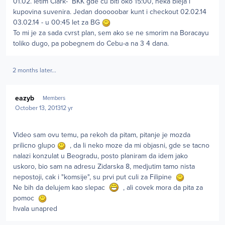
01.02. letim Clark- BKK gde cu biti oko 15:00, neka bleja i
kupovina suvenira. Jedan dooooobar kunt i checkout 02.02.14
03.02.14 - u 00:45 let za BG
To mi je za sada cvrst plan, sem ako se ne smorim na Boracayu
toliko dugo, pa pobegnem do Cebu-a na 3 4 dana.
2 months later...
Author stats
eazyb
Members
October 13, 2013
12 yr
Video sam ovu temu, pa rekoh da pitam, pitanje je mozda
prilicno glupo
, da li neko moze da mi objasni, gde se tacno
nalazi konzulat u Beogradu, posto planiram da idem jako
uskoro, bio sam na adresu Zidarska 8, medjutim tamo nista
nepostoji, cak i "komsije", su prvi put culi za Filipine
Ne bih da delujem kao slepac
, ali covek mora da pita za
pomoc
hvala unapred