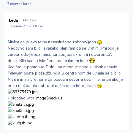
7 months later...
Author stats
Leda
Members
January 27, 2013
13 yr
Mislim da je ova tema nezasluženo zaboravljena
Nedavno sam bila i svakako planiram da se vratim...Priroda je
čarobna,divlja,bez mase turista,ljudi skromni i otvoreni...A
deca...Bila sam u iskušenju da maknem koje
Kao što je pomenuo Dule i na mene je nabolji utisak ostavio
Palawan,puste plaže,džungla u centralnom delu,mala sela,idila...
Nisam imala vremena da posetim severni deo Filipina pa ako je
neko možda bio dobro bi došla neka informacija
Uploaded with
ImageShack.us