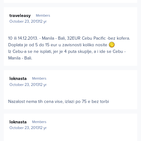
Author stats
traveleasy
Members
October 23, 2013
12 yr
10 ili 14.12.2013. - Manila - Bali, 32EUR Cebu Pacific -bez kofera.
Doplata je od 5 do 15 eur u zavisnosti koliko nosite
Iz Cebu-a se ne isplati, jer je 4 puta skuplje, a i ide se Cebu -
Manila - Bali.
Author stats
loknasta
Members
October 23, 2013
12 yr
Nazalost nema tih cena vise, izlazi po 75 e bez torbi
Author stats
loknasta
Members
October 23, 2013
12 yr