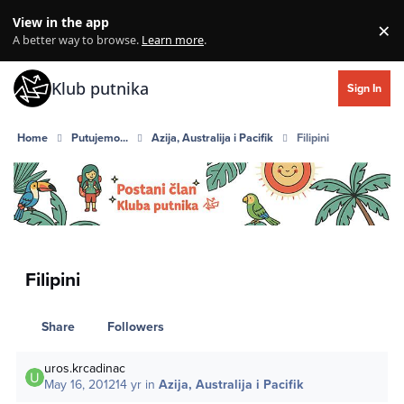
Skip to content
View in the app
×
Di
A better way to browse.
Learn more
.
Klub putnika
Sign In
Home
Putujemo...
Azija, Australija i Pacifik
Filipini
Filipini
Share
Followers
uros.krcadinac
May 16, 2012
14 yr
in
Azija, Australija i Pacifik