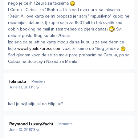
nego je celih 12eura sa taksama
I Coron - Cebu - za 115php ... tik iznad dva eura, sa taksama
10eur. Ali ova karta ce mi propasti jer sam "impusilvno" kupio ne
racunajuci datume, tj kupio sam za 15.01. ali to tek svatih kad
dobih booking na mail (nisam trebao da pijem danas)
Svi
datumi posle 15og su oko 70eur.
Izgleda da te jeftine karte mogu da se kupuju za sve deonice
koje
www.flypalexpress.com
vozi, ali samo do 15og januara
Sad gledam kako da se za male pare prebacim na Cebu-a, pa sa
Cebua na Boracay i Nazad za Manilu.
Author stats
loknasta
Members
June 10, 2013
13 yr
kad je najbolje ici na Filipine?
Author stats
Raymond Luxury-Yacht
Members
June 10, 2013
13 yr