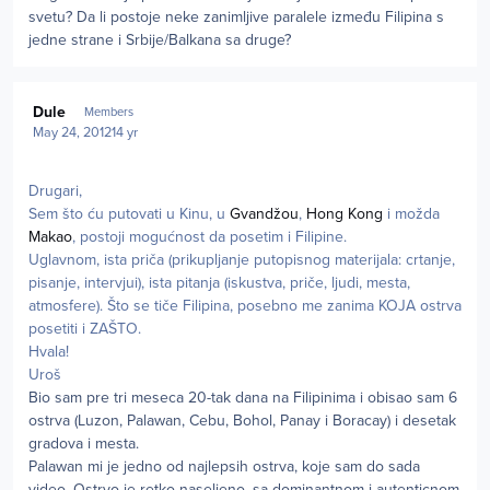
svetu? Da li postoje neke zanimljive paralele između Filipina s
jedne strane i Srbije/Balkana sa druge?
Author stats
Dule
Members
May 24, 2012
14 yr
Drugari,
Sem što ću putovati u Kinu, u
Gvandžou
,
Hong Kong
i možda
Makao
, postoji mogućnost da posetim i Filipine.
Uglavnom, ista priča (prikupljanje putopisnog materijala: crtanje,
pisanje, intervjui), ista pitanja (iskustva, priče, ljudi, mesta,
atmosfere). Što se tiče Filipina, posebno me zanima KOJA ostrva
posetiti i ZAŠTO.
Hvala!
Uroš
Bio sam pre tri meseca 20-tak dana na Filipinima i obisao sam 6
ostrva (Luzon, Palawan, Cebu, Bohol, Panay i Boracay) i desetak
gradova i mesta.
Palawan mi je jedno od najlepsih ostrva, koje sam do sada
video. Ostrvo je retko naseljeno, sa dominantnom i autenticnom