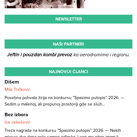
NEWSLETTER
NAŠI PARTNERI
Jeftin i pouzdan kombi prevoz
ka aerodromima i regionu.
NAJNOVIJI ČLANCI
Dišem
Mila Tričković
Posebna pohvala žirija na konkursu "Spasimo putopis" 2026. —
Sedim u malenoj, ali prepunoj prostoriji gde se služi...
Bez izbora
Iva Jakešević
Treća nagrada na konkursu "Spasimo putopis" 2026. — Nekih
mjesec-dva dana prije samog odlaska, Leon me pitao imam li...