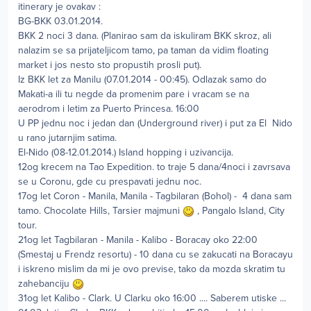
itinerary je ovakav :
BG-BKK 03.01.2014.
BKK 2 noci 3 dana. (Planirao sam da iskuliram BKK skroz, ali
nalazim se sa prijateljicom tamo, pa taman da vidim floating
market i jos nesto sto propustih prosli put).
Iz BKK let za Manilu (07.01.2014 - 00:45). Odlazak samo do
Makati-a ili tu negde da promenim pare i vracam se na
aerodrom i letim za Puerto Princesa. 16:00
U PP jednu noc i jedan dan (Underground river) i put za El Nido
u rano jutarnjim satima.
El-Nido (08-12.01.2014.) Island hopping i uzivancija.
12og krecem na Tao Expedition. to traje 5 dana/4noci i zavrsava
se u Coronu, gde cu prespavati jednu noc.
17og let Coron - Manila, Manila - Tagbilaran (Bohol) - 4 dana sam
tamo. Chocolate Hills, Tarsier majmuni
, Pangalo Island, City
tour.
21og let Tagbilaran - Manila - Kalibo - Boracay oko 22:00
(Smestaj u Frendz resortu) - 10 dana cu se zakucati na Boracayu
i iskreno mislim da mi je ovo previse, tako da mozda skratim tu
zahebanciju
31og let Kalibo - Clark. U Clarku oko 16:00 .... Saberem utiske ...