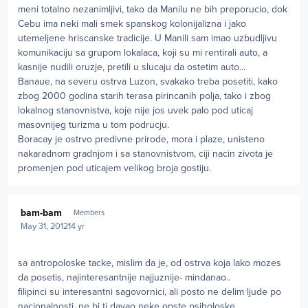
meni totalno nezanimljivi, tako da Manilu ne bih preporucio, dok
Cebu ima neki mali smek spanskog kolonijalizna i jako
utemeljene hriscanske tradicije. U Manili sam imao uzbudljivu
komunikaciju sa grupom lokalaca, koji su mi rentirali auto, a
kasnije nudili oruzje, pretili u slucaju da ostetim auto...
Banaue, na severu ostrva Luzon, svakako treba posetiti, kako
zbog 2000 godina starih terasa pirincanih polja, tako i zbog
lokalnog stanovnistva, koje nije jos uvek palo pod uticaj
masovnijeg turizma u tom podrucju.
Boracay je ostrvo predivne prirode, mora i plaze, unisteno
nakaradnom gradnjom i sa stanovnistvom, ciji nacin zivota je
promenjen pod uticajem velikog broja gostiju.
Author stats
bam-bam
Members
May 31, 2012
14 yr
sa antropoloske tacke, mislim da je, od ostrva koja lako mozes
da posetis, najinteresantnije najjuznije- mindanao..
filipinci su interesantni sagovornici, ali posto ne delim ljude po
nacionalnosti, ne bi ti davao neke opste psiholoske