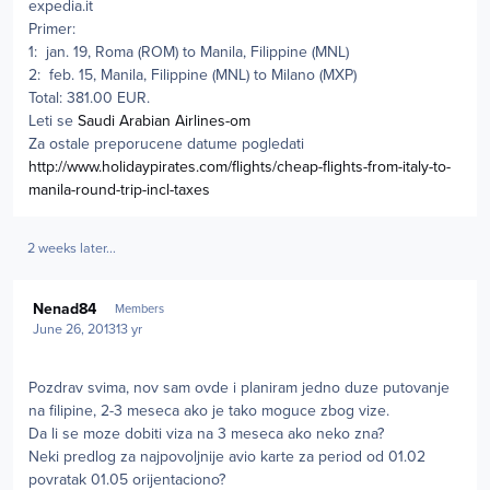
expedia.it
Primer:
1: jan. 19, Roma (ROM) to Manila, Filippine (MNL)
2: feb. 15, Manila, Filippine (MNL) to Milano (MXP)
Total: 381.00 EUR.
Leti se
Saudi Arabian Airlines-om
Za ostale preporucene datume pogledati
http://www.holidaypirates.com/flights/cheap-flights-from-italy-to-
manila-round-trip-incl-taxes
2 weeks later...
Author stats
Nenad84
Members
June 26, 2013
13 yr
Pozdrav svima, nov sam ovde i planiram jedno duze putovanje
na filipine, 2-3 meseca ako je tako moguce zbog vize.
Da li se moze dobiti viza na 3 meseca ako neko zna?
Neki predlog za najpovoljnije avio karte za period od 01.02
povratak 01.05 orijentaciono?