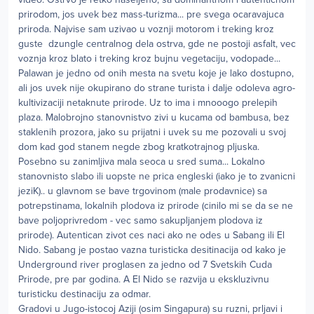
prirodom, jos uvek bez mass-turizma... pre svega ocaravajuca
priroda. Najvise sam uzivao u voznji motorom i treking kroz
guste dzungle centralnog dela ostrva, gde ne postoji asfalt, vec
voznja kroz blato i treking kroz bujnu vegetaciju, vodopade...
Palawan je jedno od onih mesta na svetu koje je lako dostupno,
ali jos uvek nije okupirano do strane turista i dalje odoleva agro-
kultivizaciji netaknute prirode. Uz to ima i mnooogo prelepih
plaza. Malobrojno stanovnistvo zivi u kucama od bambusa, bez
staklenih prozora, jako su prijatni i uvek su me pozovali u svoj
dom kad god stanem negde zbog kratkotrajnog pljuska.
Posebno su zanimljiva mala seoca u sred suma... Lokalno
stanovnisto slabo ili uopste ne prica engleski (iako je to zvanicni
jeziK).. u glavnom se bave trgovinom (male prodavnice) sa
potrepstinama, lokalnih plodova iz prirode (cinilo mi se da se ne
bave poljoprivredom - vec samo sakupljanjem plodova iz
prirode). Autentican zivot ces naci ako ne odes u Sabang ili El
Nido. Sabang je postao vazna turisticka desitinacija od kako je
Underground river proglasen za jedno od 7 Svetskih Cuda
Prirode, pre par godina. A El Nido se razvija u ekskluzivnu
turisticku destinaciju za odmar.
Gradovi u Jugo-istocoj Aziji (osim Singapura) su ruzni, prljavi i