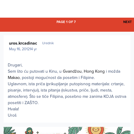
L
PAGE 1 OF 7
NEXT
Author stats
uros.krcadinac
Urednik
May 16, 2012
14 yr
Drugari,
Sem što ću putovati u Kinu, u
Gvandžou
,
Hong Kong
i možda
Makao
, postoji mogućnost da posetim i Filipine.
Uglavnom, ista priča (prikupljanje putopisnog materijala: crtanje,
pisanje, intervjui), ista pitanja (iskustva, priče, ljudi, mesta,
atmosfere). Što se tiče Filipina, posebno me zanima KOJA ostrva
posetiti i ZAŠTO.
Hvala!
Uroš