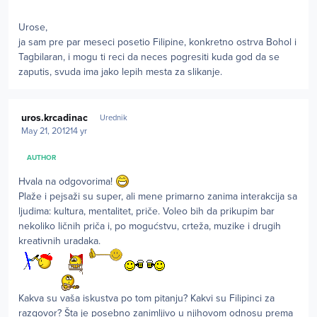
Urose,
ja sam pre par meseci posetio Filipine, konkretno ostrva Bohol i
Tagbilaran, i mogu ti reci da neces pogresiti kuda god da se
zaputis, svuda ima jako lepih mesta za slikanje.
Author stats
uros.krcadinac
Urednik
May 21, 2012
14 yr
AUTHOR
Hvala na odgovorima!
Plaže i pejsaži su super, ali mene primarno zanima interakcija sa
ljudima: kultura, mentalitet, priče. Voleo bih da prikupim bar
nekoliko ličnih priča i, po mogućstvu, crteža, muzike i drugih
kreativnih uradaka.
Kakva su vaša iskustva po tom pitanju? Kakvi su Filipinci za
razgovor? Šta je posebno zanimljivo u njihovom odnosu prema