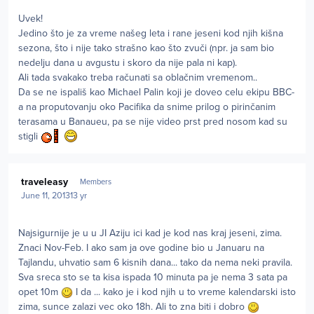
Uvek!
Jedino što je za vreme našeg leta i rane jeseni kod njih kišna
sezona, što i nije tako strašno kao što zvuči (npr. ja sam bio
nedelju dana u avgustu i skoro da nije pala ni kap).
Ali tada svakako treba računati sa oblačnim vremenom..
Da se ne ispališ kao Michael Palin koji je doveo celu ekipu BBC-
a na proputovanju oko Pacifika da snime prilog o pirinčanim
terasama u Banaueu, pa se nije video prst pred nosom kad su
stigli
Author stats
traveleasy
Members
June 11, 2013
13 yr
Najsigurnije je u u JI Aziju ici kad je kod nas kraj jeseni, zima.
Znaci Nov-Feb. I ako sam ja ove godine bio u Januaru na
Tajlandu, uhvatio sam 6 kisnih dana... tako da nema neki pravila.
Sva sreca sto se ta kisa ispada 10 minuta pa je nema 3 sata pa
opet 10m
I da ... kako je i kod njih u to vreme kalendarski isto
zima, sunce zalazi vec oko 18h. Ali to zna biti i dobro