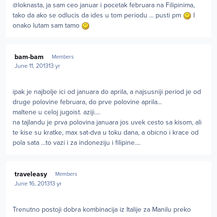
@loknasta, ja sam ceo januar i pocetak februara na Filipinima,
tako da ako se odlucis da ides u tom periodu ... pusti pm
I
onako lutam sam tamo
Author stats
bam-bam
Members
June 11, 2013
13 yr
ipak je najbolje ici od januara do aprila, a najsusniji period je od
druge polovine februara, do prve polovine aprila...
maltene u celoj jugoist. aziji....
na tajlandu je prva polovina januara jos uvek cesto sa kisom, ali
te kise su kratke, max sat-dva u toku dana, a obicno i krace od
pola sata ...to vazi i za indoneziju i filipine....
Author stats
traveleasy
Members
June 16, 2013
13 yr
Trenutno postoji dobra kombinacija iz Italije za Manilu preko