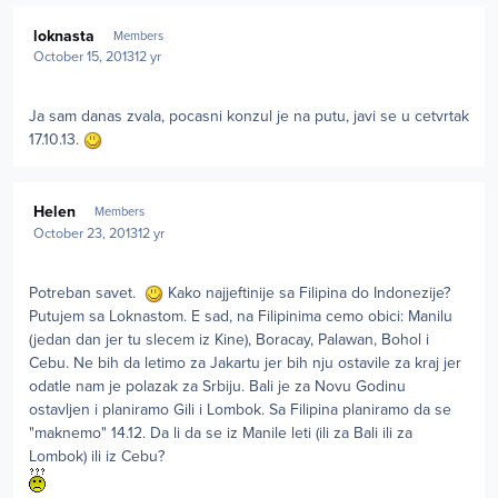
Author stats
loknasta
Members
October 15, 2013
12 yr
Ja sam danas zvala, pocasni konzul je na putu, javi se u cetvrtak
17.10.13.
Author stats
Helen
Members
October 23, 2013
12 yr
Potreban savet.
Kako najjeftinije sa Filipina do Indonezije?
Putujem sa Loknastom. E sad, na Filipinima cemo obici: Manilu
(jedan dan jer tu slecem iz Kine), Boracay, Palawan, Bohol i
Cebu. Ne bih da letimo za Jakartu jer bih nju ostavile za kraj jer
odatle nam je polazak za Srbiju. Bali je za Novu Godinu
ostavljen i planiramo Gili i Lombok. Sa Filipina planiramo da se
"maknemo" 14.12. Da li da se iz Manile leti (ili za Bali ili za
Lombok) ili iz Cebu?