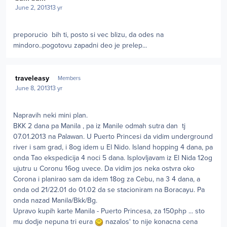
June 2, 2013
13 yr
preporucio bih ti, posto si vec blizu, da odes na
mindoro..pogotovu zapadni deo je prelep...
Author stats
traveleasy
Members
June 8, 2013
13 yr
Napravih neki mini plan.
BKK 2 dana pa Manila , pa iz Manile odmah sutra dan tj
07.01.2013 na Palawan. U Puerto Princesi da vidim underground
river i sam grad, i 8og idem u El Nido. Island hopping 4 dana, pa
onda Tao ekspedicija 4 noci 5 dana. Isplovljavam iz El Nida 12og
ujutru u Coronu 16og uvece. Da vidim jos neka ostvra oko
Corona i planirao sam da idem 18og za Cebu, na 3 4 dana, a
onda od 21/22.01 do 01.02 da se stacioniram na Boracayu. Pa
onda nazad Manila/Bkk/Bg.
Upravo kupih karte Manila - Puerto Princesa, za 150php ... sto
mu dodje nepuna tri eura
nazalos' to nije konacna cena