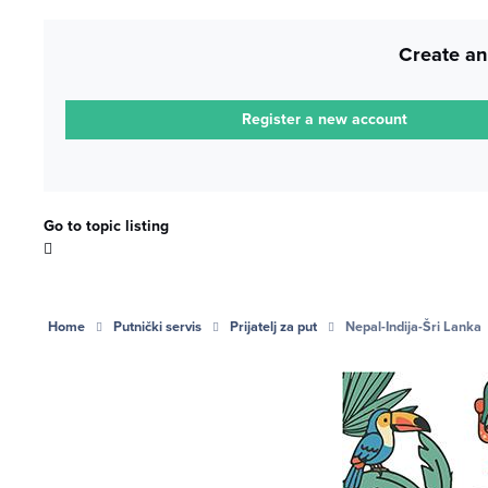
Create an
Register a new account
Go to topic listing
Home
Putnički servis
Prijatelj za put
Nepal-Indija-Šri Lanka