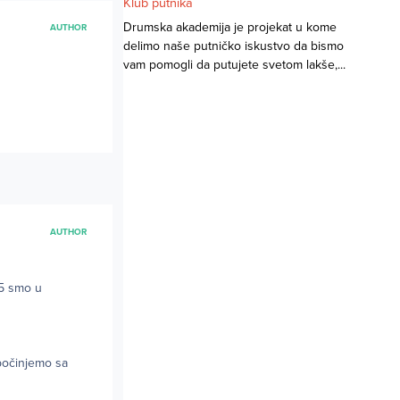
Klub putnika
Drumska akademija je projekat u kome
AUTHOR
delimo naše putničko iskustvo da bismo
vam pomogli da putujete svetom lakše,...
AUTHOR
45 smo u
 počinjemo sa