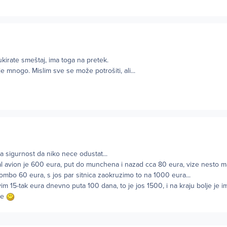
irate smeštaj, ima toga na pretek.
 mnogo. Mislim sve se može potrošiti, ali...
ka sigurnost da niko nece odustat...
 al avion je 600 eura, put do munchena i nazad cca 80 eura, vize nesto 
ombo 60 eura, s jos par sitnica zaokruzimo to na 1000 eura...
im 15-tak eura dnevno puta 100 dana, to je jos 1500, i na kraju bolje je i
je