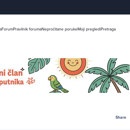
a
Forum
Pravilnik foruma
Nepročitane poruke
Moji pregledi
Pretraga
Share