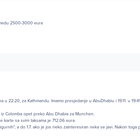
izmedu 2500-3000 eura
ena u 22:20, za Kathmandu. Imamo presjedanje u AbuDhabiu i 19.11. u 19:
. iz Colomba opet preko Abu Dhabia za Munchen.
e karte sa svim taksama je 712.06 eura.
igurnih", a do 1.7. ako je jos neko zainteresiran neka se javi. Nakon toga