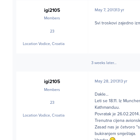
igi2105
May 7, 2013
13 yr
Members
Svi troskovi zajedno 
23
posts
Location
Vodice, Croatia
3 weeks later...
igi2105
May 28, 2013
13 yr
Members
Dakle...
Leti se 18.11. Iz Munch
23
posts
Kathmanduu.
Povratak je 26.02.2014
Location
Vodice, Croatia
Trenutna cijena avionsk
Zasad nas je četvoro "s
bukiranjem smještaja.