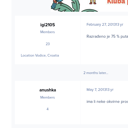
igi2105
February 27, 2013
13 yr
Members
Razrađeno je 75 % puta,
23
posts
Location
Vodice, Croatia
2 months later...
anushka
May 7, 2013
13 yr
Members
ima li neke okvirne pr
4
posts