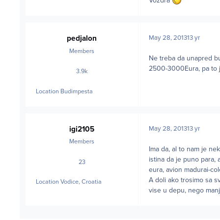
Vozdra
pedjalon
May 28, 2013
13 yr
Members
Ne treba da unapred buk
2500-3000Eura, pa to je
3.9k
posts
Location
Budimpesta
igi2105
May 28, 2013
13 yr
Members
Ima da, al to nam je ne
istina da je puno para,
23
posts
eura, avion madurai-col
A doli ako trosimo sa sv
Location
Vodice, Croatia
vise u depu, nego man