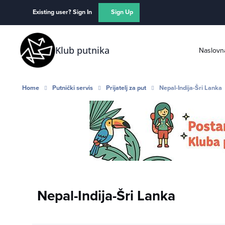
Skip to content
Existing user? Sign In
Sign Up
Klub putnika
Naslovn
Home
Putnički servis
Prijatelj za put
Nepal-Indija-Šri Lanka
Nepal-Indija-Šri Lanka