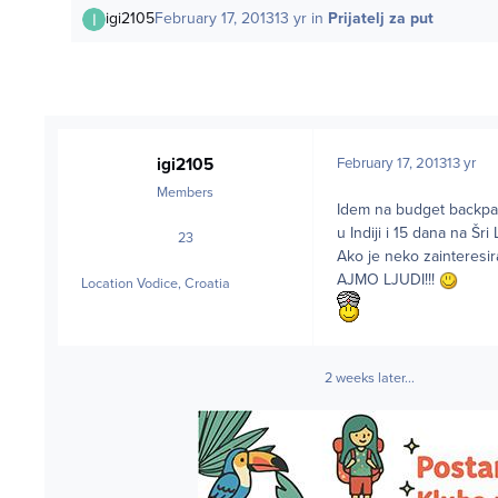
igi2105
February 17, 2013
13 yr
in
Prijatelj za put
igi2105
February 17, 2013
13 yr
Members
Idem na budget backpac
u Indiji i 15 dana na Šri 
23
posts
Ako je neko zainteresiran
AJMO LJUDI!!!
Location
Vodice, Croatia
2 weeks later...