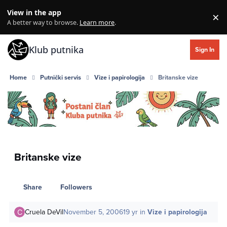
Skip to content
View in the app
×
Di
A better way to browse.
Learn more
.
Klub putnika
Sign In
Home
Putnički servis
Vize i papirologija
Britanske vize
Britanske vize
Share
Followers
Cruela DeVil
November 5, 2006
19 yr
in
Vize i papirologija