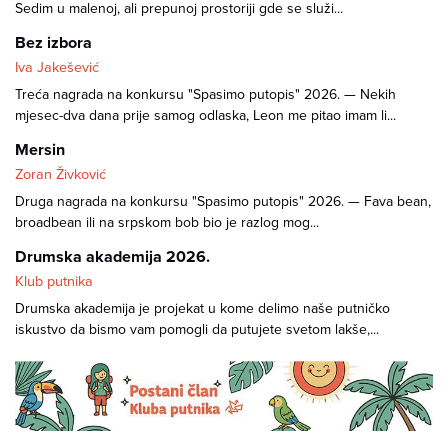
Sedim u malenoj, ali prepunoj prostoriji gde se služi...
Bez izbora
Iva Jakešević
Treća nagrada na konkursu "Spasimo putopis" 2026. — Nekih
mjesec-dva dana prije samog odlaska, Leon me pitao imam li...
Mersin
Zoran Živković
Druga nagrada na konkursu "Spasimo putopis" 2026. — Fava bean,
broadbean ili na srpskom bob bio je razlog mog...
Drumska akademija 2026.
Klub putnika
Drumska akademija je projekat u kome delimo naše putničko
iskustvo da bismo vam pomogli da putujete svetom lakše,...