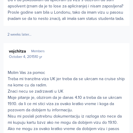
apsolvent (znam da je to lose za apliciranje) i nisam zaposljena?
Prosle godine sam bila u Londonu, tako da imam vizu u pasosu
(nadam se da to nesto znaci), ali imala sam status studenta tada.
2 weeks later...
Author stats
vojchitza
Members
October 4, 2015
10 yr
Molim Vas za pomoc
Treba mi tranzitna viza UK jer treba da se ukrcam na cruise ship
na kome cu da radim.
Znaci necu se zadrzavati u UK
Moje pitanje je, obzirom da je danas 4.10 a treba da se ukrcam
19.10. da li ce mi stici viza za ovako kratko vreme i koga da
pozovem da dobijem tu informaciju.
Nisu mi poslali potrebnu dokumentaciju iz razloga sto nece da
mi kupuju kartu bzvz ako ne mogu da dobijem vizu do 19.10.
Ako ne mogu za ovako kratko vreme da dobijem vizu i pasos