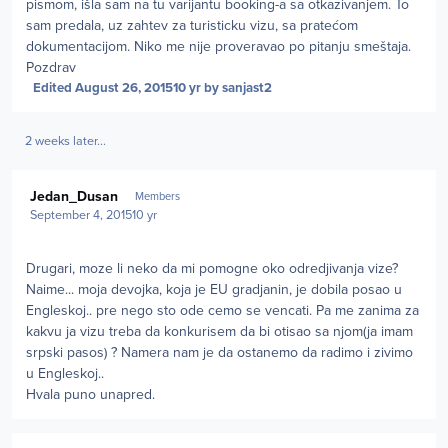
pismom, išla sam na tu varijantu booking-a sa otkazivanjem. To
sam predala, uz zahtev za turisticku vizu, sa pratećom
dokumentacijom. Niko me nije proveravao po pitanju smeštaja.
Pozdrav
Edited
August 26, 2015
10 yr
by sanjast2
2 weeks later...
Author stats
Jedan_Dusan
Members
September 4, 2015
10 yr
Drugari, moze li neko da mi pomogne oko odredjivanja vize?
Naime... moja devojka, koja je EU gradjanin, je dobila posao u
Engleskoj.. pre nego sto ode cemo se vencati. Pa me zanima za
kakvu ja vizu treba da konkurisem da bi otisao sa njom(ja imam
srpski pasos) ? Namera nam je da ostanemo da radimo i zivimo
u Engleskoj..
Hvala puno unapred.
Author stats