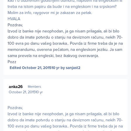
kao i o odbrenom godisnjem odmoru, napisem na engleskom ili
treba na istom papiru da bude i na engleskom i na srpskom?
Molim za info, raygovor mi je zakazan za petak.
HVALA
Pozdrav,
Izvod iz banke nije neophodan, ja ga nisam prilagala, ali bi bilo
dobro da imate potvrdu o stanju na deviznom računu, nekih 70-
100 evra po danu vašeg boravka.. Povrda iz firme treba da je na
memorandumu, overena pečatom, na engleskom jeziku. Ja sam
sama prevela na engleski, bez ikakvog overavanja.
Pozz
Edited
October 21, 2015
10 yr
by sanjast2
Author stats
anka26
Members
October 21, 2015
10 yr
Pozdrav,
Izvod iz banke nije neophodan, ja ga nisam prilagala, ali bi bilo
dobro da imate potvrdu o stanju na deviznom računu, nekih 70-
100 evra po danu vašeg boravka.. Povrda iz firme treba da je na