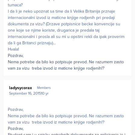
tumaca?
I da li je neko upoznat sa time da li Velika Britanija prznaje
internacionalni izvod iz maticne knjige rodjenih pri predaji
dokumenta za vizu? (Drzave potpisnice becke konvencije su
one koje se njime koriste, drugarica je predala taj
internacionalni i prosla ali su mi u opstini rekli da ipak proverim
da li ga Britanci priznaju)...
Hvala!
Pozdrav,
Nema potrebe da bilo ko potpisuje prevod. Ne razumem zasto
vam za vizu treba izvod iz maticne knjige rodjenih!?
Author stats
ladysycorax
Members
September 16, 2015
10 yr
Pozdrav,
Nema potrebe da bilo ko potpisuje prevod. Ne razumem zasto
vam za vizu treba izvod iz maticne knjige rodjenih!?
Pozdrav,
Student sam i u spisku potrebnih dokumenata za apliciranje je i