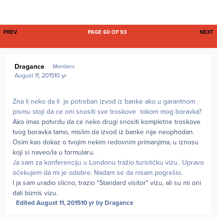
FIRST PAGE
L
PREV
PAGE 60 OF 93
NEXT
Author stats
Dragance
Members
August 11, 2015
10 yr
Zna li neko da li je potreban izvod iz banke ako u garantnom
pismu stoji da ce oni snositi sve troskove tokom mog boravka?
Ako imas potvrdu da ce neko drugi snositi kompletne troskove
tvog boravka tamo, mislim da izvod iz banke nije neophodan.
Osim kao dokaz o tvojim nekim redovnim primanjima, u iznosu
koji si naveo/la u formularu.
Ja sam za konferenciju u Londonu tražio turističku vizu.. Upravo
očekujem da mi je odobre. Nadam se da nisam pogrešio.
I ja sam uradio slicno, trazio "Standard visitor" vizu, ali su mi oni
dali biznis vizu.
Edited
August 11, 2015
10 yr
by Dragance