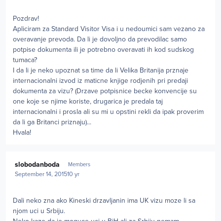
Pozdrav!
Apliciram za Standard Visitor Visa i u nedoumici sam vezano za
overavanje prevoda. Da li je dovoljno da prevodilac samo
potpise dokumenta ili je potrebno overavati ih kod sudskog
tumaca?
I da li je neko upoznat sa time da li Velika Britanija prznaje
internacionalni izvod iz maticne knjige rodjenih pri predaji
dokumenta za vizu? (Drzave potpisnice becke konvencije su
one koje se njime koriste, drugarica je predala taj
internacionalni i prosla ali su mi u opstini rekli da ipak proverim
da li ga Britanci priznaju)...
Hvala!
Author stats
slobodanboda
Members
September 14, 2015
10 yr
Dali neko zna ako Kineski drzavljanin ima UK vizu moze li sa
njom uci u Srbiju.