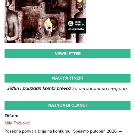
NEWSLETTER
NAŠI PARTNERI
Jeftin i pouzdan kombi prevoz
ka aerodromima i regionu.
NAJNOVIJI ČLANCI
Dišem
Mila Tričković
Posebna pohvala žirija na konkursu "Spasimo putopis" 2026. —