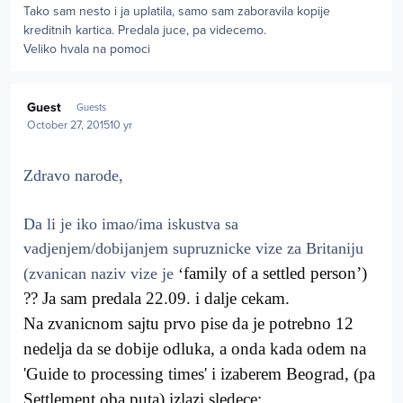
Tako sam nesto i ja uplatila, samo sam zaboravila kopije
kreditnih kartica. Predala juce, pa videcemo.
Veliko hvala na pomoci
Guest
Guests
October 27, 2015
10 yr
Zdravo narode,
Da li je iko imao/ima iskustva sa
vadjenjem/dobijanjem supruznicke vize za Britaniju
family of a settled person’)
(zvanican naziv vize je
‘
?? Ja sam predala 22.09. i dalje cekam.
Na zvanicnom sajtu prvo pise da je potrebno 12
nedelja da se dobije odluka, a onda kada odem na
'Guide to processing times' i izaberem Beograd, (pa
Settlement oba puta) izlazi sledece: