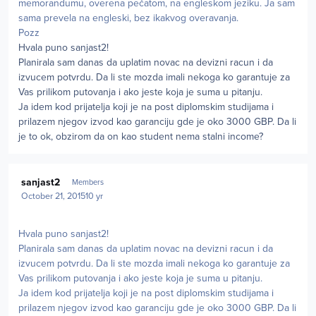
memorandumu, overena pečatom, na engleskom jeziku. Ja sam
sama prevela na engleski, bez ikakvog overavanja.
Pozz
Hvala puno sanjast2!
Planirala sam danas da uplatim novac na devizni racun i da
izvucem potvrdu. Da li ste mozda imali nekoga ko garantuje za
Vas prilikom putovanja i ako jeste koja je suma u pitanju.
Ja idem kod prijatelja koji je na post diplomskim studijama i
prilazem njegov izvod kao garanciju gde je oko 3000 GBP. Da li
je to ok, obzirom da on kao student nema stalni income?
Author stats
sanjast2
Members
October 21, 2015
10 yr
Hvala puno sanjast2!
Planirala sam danas da uplatim novac na devizni racun i da
izvucem potvrdu. Da li ste mozda imali nekoga ko garantuje za
Vas prilikom putovanja i ako jeste koja je suma u pitanju.
Ja idem kod prijatelja koji je na post diplomskim studijama i
prilazem njegov izvod kao garanciju gde je oko 3000 GBP. Da li