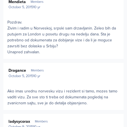
Mendieta
Members
October 5, 2015
10 yr
Pozdrav.
Zivim i radim u Norveskoj, srpski sam drzavljanin. Zeleo bih da
putujem za London u posetu drugu na nedelju dana. Sta je
potrebno od dokumenata za dobijanje vize i da li je moguce
zavrsiti bez dolaska u Srbiju?
Unapred zahvalan.
Author stats
Dragance
Members
October 5, 2015
10 yr
Ako imas urednu norvesku vizu i rezident si tamo, mozes tamo
vaditi vizu. Za sve sto ti treba od dokumenata pogledaj na
zvanicnom sajtu, sve je do detalja objasnjeno.
Author stats
ladysycorax
Members
October 9, 2015
10 yr