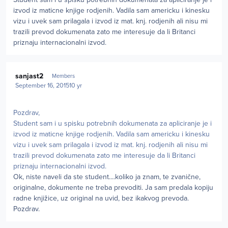
izvod iz maticne knjige rodjenih. Vadila sam americku i kinesku
vizu i uvek sam prilagala i izvod iz mat. knj. rodjenih ali nisu mi
trazili prevod dokumenata zato me interesuje da li Britanci
priznaju internacionalni izvod.
Author stats
sanjast2
Members
September 16, 2015
10 yr
Pozdrav,
Student sam i u spisku potrebnih dokumenata za apliciranje je i
izvod iz maticne knjige rodjenih. Vadila sam americku i kinesku
vizu i uvek sam prilagala i izvod iz mat. knj. rodjenih ali nisu mi
trazili prevod dokumenata zato me interesuje da li Britanci
priznaju internacionalni izvod.
Ok, niste naveli da ste student....koliko ja znam, te zvanične,
originalne, dokumente ne treba prevoditi. Ja sam predala kopiju
radne knjižice, uz original na uvid, bez ikakvog prevoda.
Pozdrav.