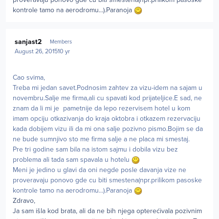
kontrole tamo na aerodromu...).Paranoja
Author stats
sanjast2
Members
August 26, 2015
10 yr
Cao svima,
Treba mi jedan savet.Podnosim zahtev za vizu-idem na sajam u
novembru.Salje me firma,ali cu spavati kod prijateljice.E sad, ne
znam da li mi je pametnije da lepo rezervisem hotel u kom
imam opciju otkazivanja do kraja oktobra i otkazem rezervaciju
kada dobijem vizu ili da mi ona salje pozivno pismo.Bojim se da
ne bude sumnjivo sto me firma salje a ne placa mi smestaj.
Pre tri godine sam bila na istom sajmu i dobila vizu bez
problema ali tada sam spavala u hotelu
Meni je jedino u glavi da oni negde posle davanja vize ne
proveravaju ponovo gde cu biti smestena(npr.prilikom pasoske
kontrole tamo na aerodromu...).Paranoja
Zdravo,
Ja sam išla kod brata, ali da ne bih njega opterećivala pozivnim