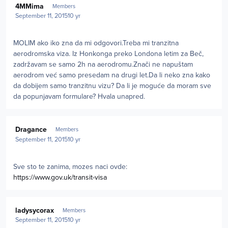
4MMima
Members
September 11, 2015
10 yr
MOLIM ako iko zna da mi odgovori.Treba mi tranzitna
aerodromska viza. Iz Honkonga preko Londona letim za Beč,
zadržavam se samo 2h na aerodromu.Znači ne napuštam
aerodrom već samo presedam na drugi let.Da li neko zna kako
da dobijem samo tranzitnu vizu? Da li je moguće da moram sve
da popunjavam formulare? Hvala unapred.
Author stats
Dragance
Members
September 11, 2015
10 yr
Sve sto te zanima, mozes naci ovde:
https://www.gov.uk/transit-visa
Author stats
ladysycorax
Members
September 11, 2015
10 yr