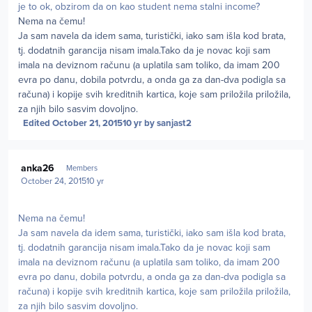
je to ok, obzirom da on kao student nema stalni income?
Nema na čemu!
Ja sam navela da idem sama, turistički, iako sam išla kod brata,
tj. dodatnih garancija nisam imala.Tako da je novac koji sam
imala na deviznom računu (a uplatila sam toliko, da imam 200
evra po danu, dobila potvrdu, a onda ga za dan-dva podigla sa
računa) i kopije svih kreditnih kartica, koje sam priložila priložila,
za njih bilo sasvim dovoljno.
Edited
October 21, 2015
10 yr
by sanjast2
Author stats
anka26
Members
October 24, 2015
10 yr
Nema na čemu!
Ja sam navela da idem sama, turistički, iako sam išla kod brata,
tj. dodatnih garancija nisam imala.Tako da je novac koji sam
imala na deviznom računu (a uplatila sam toliko, da imam 200
evra po danu, dobila potvrdu, a onda ga za dan-dva podigla sa
računa) i kopije svih kreditnih kartica, koje sam priložila priložila,
za njih bilo sasvim dovoljno.