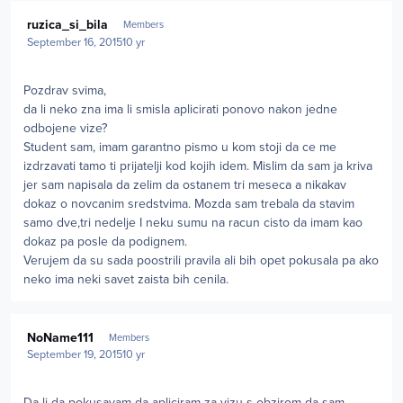
Author stats
ruzica_si_bila
Members
September 16, 2015
10 yr
Pozdrav svima,
da li neko zna ima li smisla aplicirati ponovo nakon jedne
odbojene vize?
Student sam, imam garantno pismo u kom stoji da ce me
izdrzavati tamo ti prijatelji kod kojih idem. Mislim da sam ja kriva
jer sam napisala da zelim da ostanem tri meseca a nikakav
dokaz o novcanim sredstvima. Mozda sam trebala da stavim
samo dve,tri nedelje I neku sumu na racun cisto da imam kao
dokaz pa posle da podignem.
Verujem da su sada poostrili pravila ali bih opet pokusala pa ako
neko ima neki savet zaista bih cenila.
Author stats
NoName111
Members
September 19, 2015
10 yr
Da li da pokusavam da apliciram za vizu s obzirom da sam