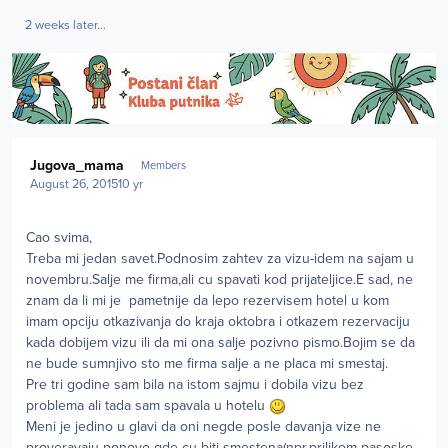
2 weeks later...
Author stats
Jugova_mama
Members
August 26, 2015
10 yr
Cao svima,
Treba mi jedan savet.Podnosim zahtev za vizu-idem na sajam u
novembru.Salje me firma,ali cu spavati kod prijateljice.E sad, ne
znam da li mi je pametnije da lepo rezervisem hotel u kom
imam opciju otkazivanja do kraja oktobra i otkazem rezervaciju
kada dobijem vizu ili da mi ona salje pozivno pismo.Bojim se da
ne bude sumnjivo sto me firma salje a ne placa mi smestaj.
Pre tri godine sam bila na istom sajmu i dobila vizu bez
problema ali tada sam spavala u hotelu
Meni je jedino u glavi da oni negde posle davanja vize ne
proveravaju ponovo gde cu biti smestena(npr.prilikom pasoske