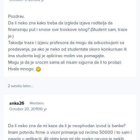
Pozdrav,
Da li neko zna kako treba da izgleda izjava roditelja da
finansiraju put i snose sve troskove istog? (Student sam, traze
je.)
Takodje traze i izjavu profesora da mogu da odsustvujem sa
predavanja, pa ako je neko od studentata skoro konkurisao ili
ima studenta koji je aplicirao molim vas pomagajte.
Mogu ja da je srocim sama ali nisam sigurna da li to prolazi.
Hvala mnogo.
2 weeks later...
Author stats
anka26
Members
October 20, 2015
10 yr
Da li neko zna da mi kaze da li je neophodan izvod iz banke?
Imam potvrdu firme o visini primanja od recimo 50000 i to sam i
navela u aplikaciji. Ali plata koja mi ide preko racuna je nekih