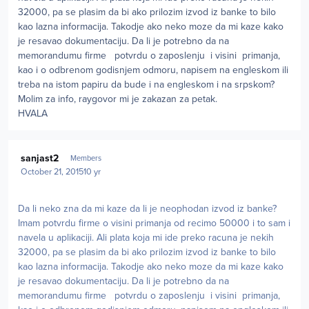
32000, pa se plasim da bi ako prilozim izvod iz banke to bilo
kao lazna informacija. Takodje ako neko moze da mi kaze kako
je resavao dokumentaciju. Da li je potrebno da na
memorandumu firme potvrdu o zaposlenju i visini primanja,
kao i o odbrenom godisnjem odmoru, napisem na engleskom ili
treba na istom papiru da bude i na engleskom i na srpskom?
Molim za info, raygovor mi je zakazan za petak.
HVALA
Author stats
sanjast2
Members
October 21, 2015
10 yr
Da li neko zna da mi kaze da li je neophodan izvod iz banke?
Imam potvrdu firme o visini primanja od recimo 50000 i to sam i
navela u aplikaciji. Ali plata koja mi ide preko racuna je nekih
32000, pa se plasim da bi ako prilozim izvod iz banke to bilo
kao lazna informacija. Takodje ako neko moze da mi kaze kako
je resavao dokumentaciju. Da li je potrebno da na
memorandumu firme potvrdu o zaposlenju i visini primanja,