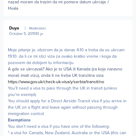
nazad moram da trazim da mi pomere datum ukrcaja :/
Hvala
Author stats
Duya
Moderators
October 5, 2015
10 yr
Moje pitanje je, obzirom da je danas 4.10 a treba da se ukrcam
19.10. da li ce mi stici viza za ovako kratko vreme i koga da
pozovem da dobijem tu informaciju.
A gde se ukrcavaš? Ako je to USA ili Kanada (za koje naravno
moraš imati vizu), onda ti ne treba UK tranzitna viza:
https://www.gov.uk/check-uk-visa/y/serbia/transit/no
You’ll need a visa to pass through the UK in transit (unless
you’re exempt)
You should apply for a Direct Airside Transit visa if you arrive in
the UK on a flight and leave again without passing through
immigration control.
Exemptions
You don’t need a visa if you have one of the following:
* a visa for Canada, New Zealand, Australia or the USA (this can