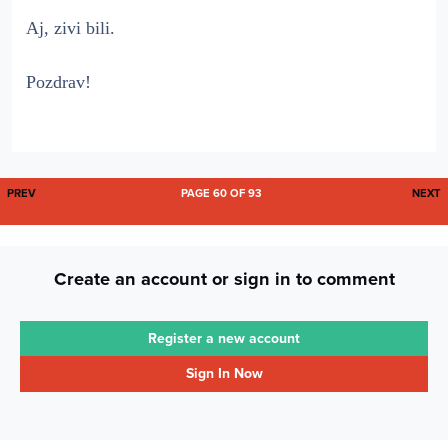
Aj, zivi bili.
Pozdrav!
FIRST PAGE
L
PREV
PAGE 60 OF 93
NEXT
Create an account or sign in to comment
Register a new account
Sign In Now