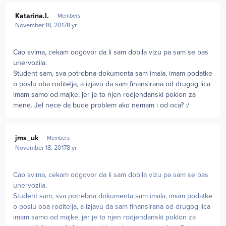
Author stats
Katarina.I.
Members
November 18, 2017
8 yr
Cao svima, cekam odgovor da li sam dobila vizu pa sam se bas
unervozila.
Student sam, sva potrebna dokumenta sam imala, imam podatke
o poslu oba roditelja, a izjavu da sam finansirana od drugog lica
imam samo od majke, jer je to njen rodjendanski poklon za
mene. Jel nece da bude problem ako nemam i od oca? :/
Author stats
jms_uk
Members
November 18, 2017
8 yr
Cao svima, cekam odgovor da li sam dobila vizu pa sam se bas
unervozila.
Student sam, sva potrebna dokumenta sam imala, imam podatke
o poslu oba roditelja, a izjavu da sam finansirana od drugog lica
imam samo od majke, jer je to njen rodjendanski poklon za