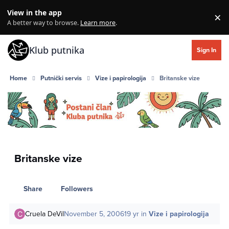
Skip to content
View in the app
×
Di
A better way to browse.
Learn more
.
Klub putnika
Sign In
Home
Putnički servis
Vize i papirologija
Britanske vize
Britanske vize
Share
Followers
Cruela DeVil
November 5, 2006
19 yr
in
Vize i papirologija