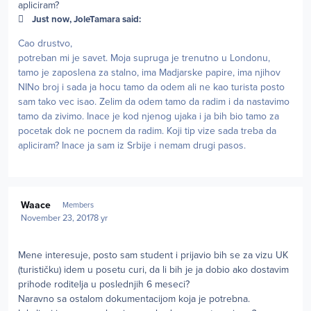
apliciram?
Just now, JoleTamara said:
Cao drustvo,
potreban mi je savet. Moja supruga je trenutno u Londonu,
tamo je zaposlena za stalno, ima Madjarske papire, ima njihov
NINo broj i sada ja hocu tamo da odem ali ne kao turista posto
sam tako vec isao. Zelim da odem tamo da radim i da nastavimo
tamo da zivimo. Inace je kod njenog ujaka i ja bih bio tamo za
pocetak dok ne pocnem da radim. Koji tip vize sada treba da
apliciram? Inace ja sam iz Srbije i nemam drugi pasos.
Author stats
Waace
Members
November 23, 2017
8 yr
Mene interesuje, posto sam student i prijavio bih se za vizu UK
(turističku) idem u posetu curi, da li bih je ja dobio ako dostavim
prihode roditelja u poslednjih 6 meseci?
Naravno sa ostalom dokumentacijom koja je potrebna.