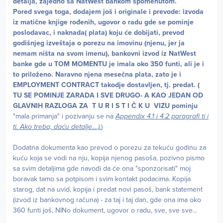
detalja, zajedno sa NatWest bankom spomenutom.
Pored svega toga, dodajem još i originale i prevode: izvoda
iz matične knjige rođenih, ugovor o radu gde se pominje
poslodavac, i naknada( plata) koju će dobijati, prevod
godišnjeg izveštaja o porezu na imovinu (njenu, jer ja
nemam ništa na svom imenu), bankovni izvod iz NatWest
banke gde u TOM MOMENTU je imala oko 350 funti, ali je i
to priloženo. Naravno njena mesečna plata, zato je i
EMPLOYMENT CONTRACT takodje dostavljen, tj. predat. (
TU SE POMINJE ZARADA I SVE DRUGO- A KAO JEDAN OD
GLAVNIH RAZLOGA ZA T U R I S T I Č K U VIZU pominju
"mala primanja" i pozivanju se na
Appendix 4.1 i 4.2 paragrafi ti i
ti. Ako treba, daću detalje....).
)
Dodatna dokumenta kao prevod o porezu za tekuću godinu za
kuću koja se vodi na nju, kopija njenog pasoša, pozivno pismo
sa svim detaljima gde navodi da će ona "sponzorisati" moj
boravak tamo sa potpisom i svim kontakt podacima. Kopija
starog, dat na uvid, kopija i predat novi pasoš, bank statement
(izvod iz bankovnog računa) - za taj i taj dan, gde ona ima oko
360 funti još, NINo dokument, ugovor o radu, sve, sve sve...