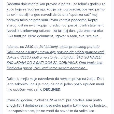
Dodatna dokumenta kao prevod o porezu za tekuću godinu za
kuću koja se vodi na nju, kopija njenog pasoša, pozivno pismo
sa svim detaljima gde navodi da će ona "sponzorisati" moj
boravak tamo sa potpisom i svim kontakt podacima. Kopija
starog, dat na uvid, kopija i predat novi pasoš, bank statement
(izvod iz bankovnog računa) - za taj i taj dan, gde ona ima oko
360 funti još, NINo dokument, ugovor o radu, sve, sve sve...
I danas, od 25.10 do 9.11 (dd.mm) tokom procesnog perioda
NIKO mene niti moju majku nije pozvao da priloži primera radi
dokaz o CELOJ plati a ne stanje na taj dan. ŠTO SU NAVELI
KAO JEDAN OD 2 RAZLOGA ZA ODBIJANJE. Ona inače ima
Madjarski pasoš, živi i radi tamo sasvim normalno...
Dakle, u mejlu mi je navedeno da nemam pravo na žalbu. Da li
je to zakonito i da li je moguće da ni jedan poziv upućen meni
nije upućen- već samo
DECLINED
.
Imam 27. godina, iz okoline NS-a sam, pre predaje sam pratio
check-list, i dodatno sam dao neke papire koji mogu da koriste...
I nezaposlen sam, jer ne vredi da navodim da radim kao