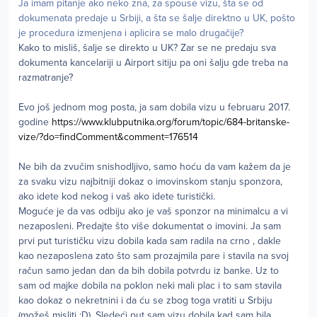
Ja imam pitanje ako neko zna, za spouse vizu, šta se od
dokumenata predaje u Srbiji, a šta se šalje direktno u UK, pošto
je procedura izmenjena i aplicira se malo drugačije?
Kako to misliš, šalje se direkto u UK? Zar se ne predaju sva
dokumenta kancelariji u Airport sitiju pa oni šalju gde treba na
razmatranje?
Evo još jednom mog posta, ja sam dobila vizu u februaru 2017.
godine
https://www.klubputnika.org/forum/topic/684-britanske-
vize/?do=findComment&comment=176514
Ne bih da zvučim snishodljivo, samo hoću da vam kažem da je
za svaku vizu najbitniji dokaz o imovinskom stanju sponzora,
ako idete kod nekog i vaš ako idete turistički.
Moguće je da vas odbiju ako je vaš sponzor na minimalcu a vi
nezaposleni. Predajte što više dokumentat o imovini. Ja sam
prvi put turističku vizu dobila kada sam radila na crno , dakle
kao nezaposlena zato što sam prozajmila pare i stavila na svoj
račun samo jedan dan da bih dobila potvrdu iz banke. Uz to
sam od majke dobila na poklon neki mali plac i to sam stavila
kao dokaz o nekretnini i da ću se zbog toga vratiti u Srbiju
(možeš misliti :D). Sledeći put sam vizu dobila kad sam bila