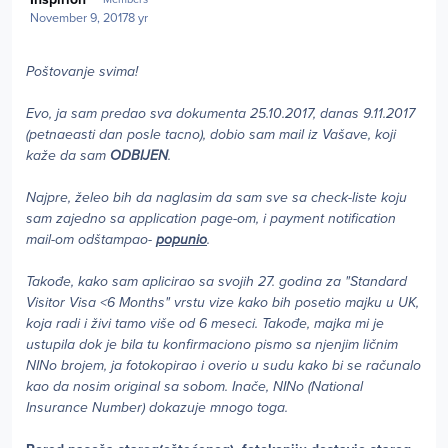
November 9, 2017
8 yr
Poštovanje svima!
Evo, ja sam predao sva dokumenta 25.10.2017, danas 9.11.2017
(petnaeasti dan posle tacno), dobio sam mail iz Vašave, koji
kaže da sam
ODBIJEN
.
Najpre, želeo bih da naglasim da sam sve sa check-liste koju
sam zajedno sa application page-om, i payment notification
mail-om odštampao-
popunio
.
Takođe, kako sam aplicirao sa svojih 27. godina za "Standard
Visitor Visa <6 Months" vrstu vize kako bih posetio majku u UK,
koja radi i živi tamo više od 6 meseci. Takođe, majka mi je
ustupila dok je bila tu konfirmaciono pismo sa njenjim ličnim
NINo brojem, ja fotokopirao i overio u sudu kako bi se računalo
kao da nosim original sa sobom. Inače, NINo (National
Insurance Number) dokazuje mnogo toga.