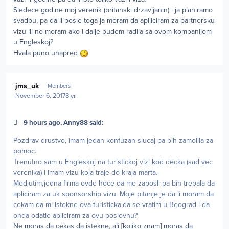
Sledece godine moj verenik (britanski drzavljanin) i ja planiramo
svadbu, pa da li posle toga ja moram da aplliciram za partnersku
vizu ili ne moram ako i dalje budem radila sa ovom kompanijom
u Engleskoj?
Hvala puno unapred
Author stats
jms_uk
Members
November 6, 2017
8 yr
9 hours ago, Anny88 said:
Pozdrav drustvo, imam jedan konfuzan slucaj pa bih zamolila za
pomoc.
Trenutno sam u Engleskoj na turistickoj vizi kod decka (sad vec
verenika) i imam vizu koja traje do kraja marta.
Medjutim,jedna firma ovde hoce da me zaposli pa bih trebala da
apliciram za uk sponsorship vizu. Moje pitanje je da li moram da
cekam da mi istekne ova turisticka,da se vratim u Beograd i da
onda odatle apliciram za ovu poslovnu?
Ne moras da cekas da istekne, ali [koliko znam] moras da