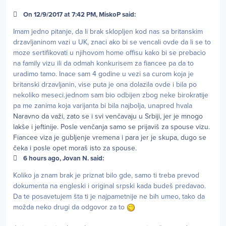
On 12/9/2017 at 7:42 PM, MiskoP said:
Imam jedno pitanje, da li brak sklopljen kod nas sa britanskim
drzavljaninom vazi u UK, znaci ako bi se vencali ovde da li se to
moze sertifikovati u njihovom home offisu kako bi se prebacio
na family vizu ili da odmah konkurisem za fiancee pa da to
uradimo tamo. Inace sam 4 godine u vezi sa curom koja je
britanski drzavljanin, vise puta je ona dolazila ovde i bila po
nekoliko meseci.jednom sam bio odbijen zbog neke birokratije
pa me zanima koja varijanta bi bila najbolja, unapred hvala
Naravno da važi, zato se i svi venčavaju u Srbiji, jer je mnogo
lakše i jeftinije. Posle venčanja samo se prijaviš za spouse vizu.
Fiancee viza je gubljenje vremena i para jer je skupa, dugo se
čeka i posle opet moraš isto za spouse.
6 hours ago, Jovan N. said:
Koliko ja znam brak je priznat bilo gde, samo ti treba prevod
dokumenta na engleski i original srpski kada budeš predavao.
Da te posavetujem šta ti je najpametnije ne bih umeo, tako da
možda neko drugi da odgovor za to