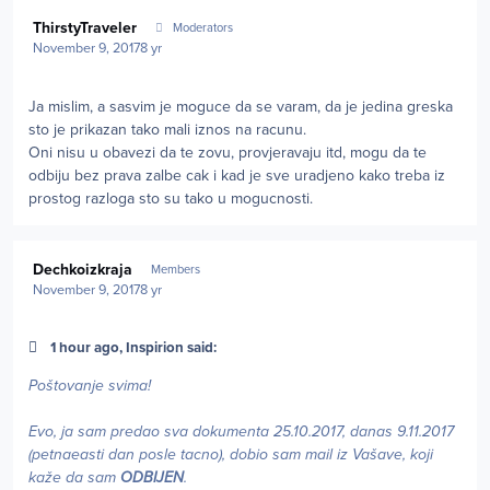
Author stats
ThirstyTraveler
Moderators
November 9, 2017
8 yr
Ja mislim, a sasvim je moguce da se varam, da je jedina greska
sto je prikazan tako mali iznos na racunu.
Oni nisu u obavezi da te zovu, provjeravaju itd, mogu da te
odbiju bez prava zalbe cak i kad je sve uradjeno kako treba iz
prostog razloga sto su tako u mogucnosti.
Author stats
Dechkoizkraja
Members
November 9, 2017
8 yr
1 hour ago, Inspirion said:
Poštovanje svima!
Evo, ja sam predao sva dokumenta 25.10.2017, danas 9.11.2017
(petnaeasti dan posle tacno), dobio sam mail iz Vašave, koji
kaže da sam
ODBIJEN
.