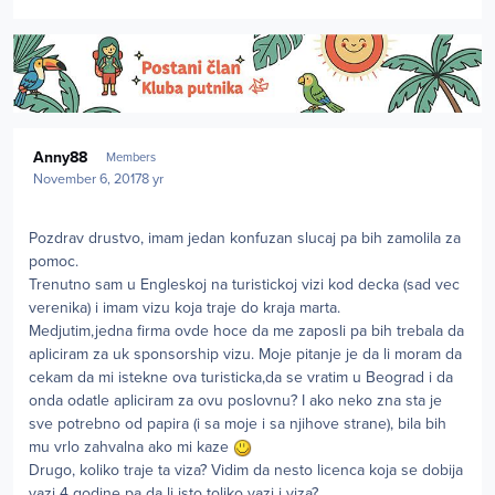
Author stats
Anny88
Members
November 6, 2017
8 yr
Pozdrav drustvo, imam jedan konfuzan slucaj pa bih zamolila za
pomoc.
Trenutno sam u Engleskoj na turistickoj vizi kod decka (sad vec
verenika) i imam vizu koja traje do kraja marta.
Medjutim,jedna firma ovde hoce da me zaposli pa bih trebala da
apliciram za uk sponsorship vizu. Moje pitanje je da li moram da
cekam da mi istekne ova turisticka,da se vratim u Beograd i da
onda odatle apliciram za ovu poslovnu? I ako neko zna sta je
sve potrebno od papira (i sa moje i sa njihove strane), bila bih
mu vrlo zahvalna ako mi kaze
Drugo, koliko traje ta viza? Vidim da nesto licenca koja se dobija
vazi 4 godine pa da li isto toliko vazi i viza?