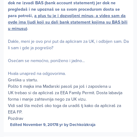
dok ne izvadi BAS (bank account statement) jer dok ne
pregledaš i ne upoznaš se sa svom procedurom dosta se
para potroši,
a plus tu je i dozvoljeni minus- a video sam da
ovde ima ljudi koji su dali bank statement kojima su BAS bili
u minusu
)
.
Dakle, meni je ovo prvi put da apliciram za UK, i odbijen sam. Da
li sam i gde ja pogrešio?
Osećam se nemoćno, poniženo i jadno...
Hvala unapred na odgovorima.
Greška u startu.
Pošto ti majka ima Mađarski pasoš pa još i zaposlena u
UK trebao si da apliciraš za EEA Family Permit. Dosta labavija
forma i manje zahtevnija nego za UK vizu.
Vidi sad šta možeš oko toga da uradiš tj kako da apliciraš za
EEA FP.
Pozdrav
Edited
November 9, 2017
8 yr
by Dechkoizkraja