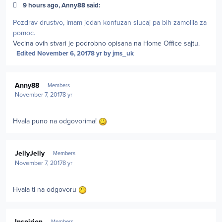
9 hours ago, Anny88 said:
Pozdrav drustvo, imam jedan konfuzan slucaj pa bih zamolila za
pomoc.
Vecina ovih stvari je podrobno opisana na Home Office sajtu.
Edited
November 6, 2017
8 yr
by jms_uk
Author stats
Anny88
Members
November 7, 2017
8 yr
Hvala puno na odgovorima!
Author stats
JellyJelly
Members
November 7, 2017
8 yr
Hvala ti na odgovoru
Author stats
Inspirion
Members