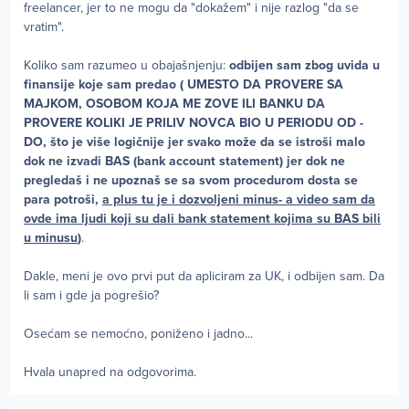
freelancer, jer to ne mogu da "dokažem" i nije razlog "da se
vratim".
Koliko sam razumeo u obajašnjenju:
odbijen sam zbog uvida u
finansije koje sam predao ( UMESTO DA PROVERE SA
MAJKOM, OSOBOM KOJA ME ZOVE ILI BANKU DA
PROVERE KOLIKI JE PRILIV NOVCA BIO U PERIODU OD -
DO, što je više logičnije jer svako može da se istroši malo
dok ne izvadi BAS (bank account statement) jer dok ne
pregledaš i ne upoznaš se sa svom procedurom dosta se
para potroši,
a plus tu je i dozvoljeni minus- a video sam da
ovde ima ljudi koji su dali bank statement kojima su BAS bili
u minusu
)
.
Dakle, meni je ovo prvi put da apliciram za UK, i odbijen sam. Da
li sam i gde ja pogrešio?
Osećam se nemoćno, poniženo i jadno...
Hvala unapred na odgovorima.