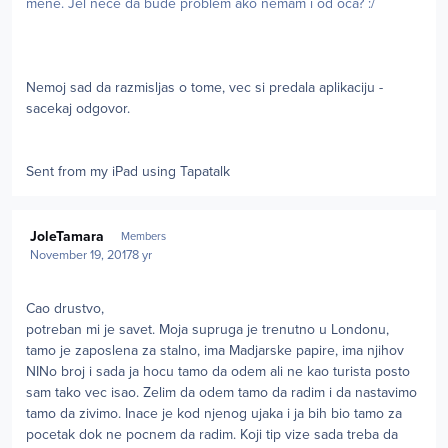
mene. Jel nece da bude problem ako nemam i od oca? :/
Nemoj sad da razmisljas o tome, vec si predala aplikaciju -
sacekaj odgovor.
Sent from my iPad using Tapatalk
Author stats
JoleTamara
Members
November 19, 2017
8 yr
Cao drustvo,
potreban mi je savet. Moja supruga je trenutno u Londonu,
tamo je zaposlena za stalno, ima Madjarske papire, ima njihov
NINo broj i sada ja hocu tamo da odem ali ne kao turista posto
sam tako vec isao. Zelim da odem tamo da radim i da nastavimo
tamo da zivimo. Inace je kod njenog ujaka i ja bih bio tamo za
pocetak dok ne pocnem da radim. Koji tip vize sada treba da