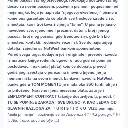
Pored pasoša starog(oštećenog), fotokopiju dostavio starog,
došao sa novim pasošem, pozivnim pismom- potpisanim- od
moje majke, koja je napisala "njegovoj ekselenciji" pismo u
kome ona garantuje da će platiti sve troškove izrade vize,
smeštaja, kao i troškova življenja "tamo". U pismu je jasno
navedeno sve, njeno ime i prezime, datum, broj njenog
pasoša, broj mog pasoša, gde trenutno živi, gde bih bio
smešten, kontakti, rodbinske veze i sl. Sve do najsitnijeg
detalja, zajedno sa NatWest bankom spomenutom.
Pored svega toga, dodajem još i originale i prevode: izvoda
iz matične knjige rođenih, ugovor o radu gde se pominje
poslodavac, i naknada( plata) koju će dobijati, prevod
godišnjeg izveštaja o porezu na imovinu (njenu, jer ja
nemam ništa na svom imenu), bankovni izvod iz NatWest
banke gde u TOM MOMENTU je imala oko 350 funti, ali je i
to priloženo. Naravno njena mesečna plata, zato je i
EMPLOYMENT CONTRACT takodje dostavljen, tj. predat. (
TU SE POMINJE ZARADA I SVE DRUGO- A KAO JEDAN OD
GLAVNIH RAZLOGA ZA T U R I S T I Č K U VIZU pominju
"mala primanja" i pozivanju se na
Appendix 4.1 i 4.2 paragrafi ti i
ti. Ako treba, daću detalje....).
)