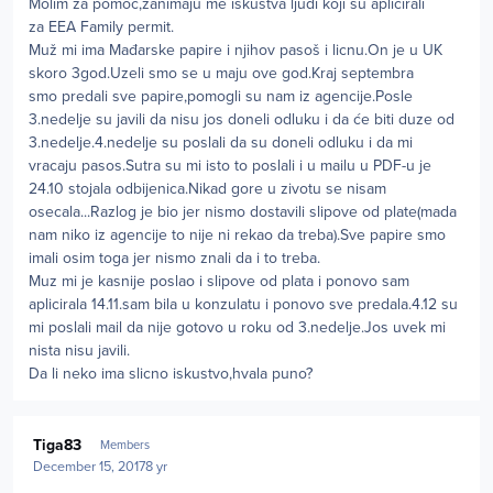
Molim za pomoć,zanimaju me iskustva ljudi koji su aplicirali
za EEA Family permit.
Muž mi ima Mađarske papire i njihov pasoš i licnu.On je u UK
skoro 3god.Uzeli smo se u maju ove god.Kraj septembra
smo predali sve papire,pomogli su nam iz agencije.Posle
3.nedelje su javili da nisu jos doneli odluku i da će biti duze od
3.nedelje.4.nedelje su poslali da su doneli odluku i da mi
vracaju pasos.Sutra su mi isto to poslali i u mailu u PDF-u je
24.10 stojala odbijenica.Nikad gore u zivotu se nisam
osecala...Razlog je bio jer nismo dostavili slipove od plate(mada
nam niko iz agencije to nije ni rekao da treba).Sve papire smo
imali osim toga jer nismo znali da i to treba.
Muz mi je kasnije poslao i slipove od plata i ponovo sam
aplicirala 14.11.sam bila u konzulatu i ponovo sve predala.4.12 su
mi poslali mail da nije gotovo u roku od 3.nedelje.Jos uvek mi
nista nisu javili.
Da li neko ima slicno iskustvo,hvala puno?
Author stats
Tiga83
Members
December 15, 2017
8 yr