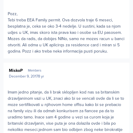
Pozz,
Tebi treba EEA Family permit. Ova dozvola traje 6 meseci,
besplatna je, ceka se oko 3-4 nedelje. U sustini, kada sa njom
udjes u UK, imas skoro ista prava kao i osobe sa EU pasosem.
Mozes da radis, da dobijes NINo, samo ne mozes racun u banci
otvoriti. Ali odma u UK aplicirqs za residence card i miran si 5
godina. Pozz i ako treba neka informacija pusti poruku.
Author stats
MiskoP
Members
December 9, 2017
8 yr
Imam jedno pitanje, da li brak sklopljen kod nas sa britanskim
drzavljaninom vazi u UK, znaci ako bi se vencali ovde da li se to
moze sertifikovati u njihovom home offisu kako bi se prebacio
na family vizu ili da odmah konkurisem za fiancee pa da to
uradimo tamo. Inace sam 4 godine u vezi sa curom koja je
britanski drzavljanin, vise puta je ona dolazila ovde i bila po
nekoliko meseci.jednom sam bio odbijen zbog neke birokratije