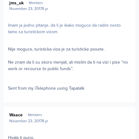
jms_uk
Members
November 23, 2017
8 yr
Imam ja jedno pitanje, da li je ikako moguce da radim nesto
tamo sa turistickom vizom
Nije moguce, turisticka viza je za turisticke posete.
Ne znam da li su skoro menjali, ali mislim da ti na vizi i pise “no
work or recourse to public funds”.
Sent from my iTelephone using Tapatalk
Author stats
Waace
Members
November 23, 2017
8 yr
Hvala ti puno.