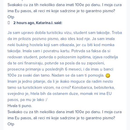
Svakako cu za tih nekoliko dana imati 100e po danu. I moja cura
ima Eu pasos, ali reci mi koje sadrzine je to garantno pismo?
Otp
2 hours ago, Katarina.I. said:
Ja sam upravo dobila turisticku vizu, student sam takodje. Treba
da im prilozis pozivno pismo, ako ides kod nje. Ja sam imala
neki buking hostela koji sam otkazala, jer cu biti kod momka
takodje. Imala sam i povratnu kartu. Potrvda sa faksa da si
redovan student, potvrda o polozenim ispitima, izjava roditelja
da te oni finansiraju, potvrde sa posla da su zaposleni,
prosecna primanja u poslednjih 6 meseci, i da imas u banci
100e za svaki dan tamo. Nadam se da sam ti pomogla.
Imam ja jedno pitanje, da li je ikako moguce da radim nesto
tamo sa turistickom vizom, na crno? Konobarica, bebisiterka,
svejedno je, htela bih da ostanem duze, momak mi ima EU
pasos, pa mu je lako :/
Hvala ti puno.
Svakako cu za tih nekoliko dana imati 100e po danu. I moja cura
ima Eu pasos, ali reci mi koje sadrzine je to garantno pismo?
Otp