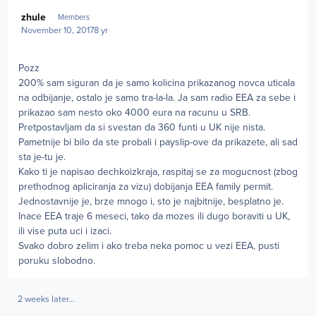
Author stats
zhule
Members
November 10, 2017
8 yr
Pozz
200% sam siguran da je samo kolicina prikazanog novca uticala
na odbijanje, ostalo je samo tra-la-la. Ja sam radio EEA za sebe i
prikazao sam nesto oko 4000 eura na racunu u SRB.
Pretpostavljam da si svestan da 360 funti u UK nije nista.
Pametnije bi bilo da ste probali i payslip-ove da prikazete, ali sad
sta je-tu je.
Kako ti je napisao dechkoizkraja, raspitaj se za mogucnost (zbog
prethodnog apliciranja za vizu) dobijanja EEA family permit.
Jednostavnije je, brze mnogo i, sto je najbitnije, besplatno je.
Inace EEA traje 6 meseci, tako da mozes ili dugo boraviti u UK,
ili vise puta uci i izaci.
Svako dobro zelim i ako treba neka pomoc u vezi EEA, pusti
poruku slobodno.
2 weeks later...