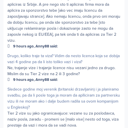
apliciras iz Srbije. A pre nego sto ti apliciras firma mora da
aplicira za sponzorstvo tebe [ako vec imaju licencu da
zaposljavaju strance]. Ako nemaju licencu, onda prvo oni moraju
da dobiju licencu, pa onda ide sponzorstvo za tebe [sto
ukljucuje reklamiranje posla i dokazivanje zasto ne mogu da
zaposle nekog iz EU/EEA], pa tek onda ti da apliciras za Tier 2
vizu.
9 hours ago, Anny88 said:
Drugo, koliko traje ta viza? Vidim da nesto licenca koja se dobija
vazi 4 godine pa da li isto toliko vazi i viza?
Ne, trajanje vize i trajanje licence nisu vezani jedno za drugo.
Mislim da su Tier 2 vize na 2 ili 3 godine?
9 hours ago, Anny88 said:
Sledece godine moj verenik (britanski drzavljanin) i ja planiramo
svadbu, pa da li posle toga ja moram da aplliciram za partnersku
vizu ili ne moram ako i dalje budem radila sa ovom kompanijom
u Engleskoj?
Tier 2 vize su jako ogranicavajuce: vezane su za poslodavca,
naziv posla, zaradu - promeni se [malo vise] nesto od toga, viza
prestaje da vazi i mora da se vadi nova.