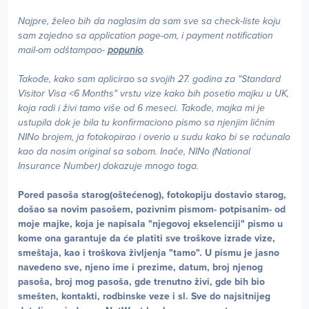
Najpre, želeo bih da naglasim da sam sve sa check-liste koju
sam zajedno sa application page-om, i payment notification
mail-om odštampao-
popunio
.
Takođe, kako sam aplicirao sa svojih 27. godina za "Standard
Visitor Visa <6 Months" vrstu vize kako bih posetio majku u UK,
koja radi i živi tamo više od 6 meseci. Takođe, majka mi je
ustupila dok je bila tu konfirmaciono pismo sa njenjim ličnim
NINo brojem, ja fotokopirao i overio u sudu kako bi se računalo
kao da nosim original sa sobom. Inače, NINo (National
Insurance Number) dokazuje mnogo toga.
Pored pasoša starog(oštećenog), fotokopiju dostavio starog,
došao sa novim pasošem, pozivnim pismom- potpisanim- od
moje majke, koja je napisala "njegovoj ekselenciji" pismo u
kome ona garantuje da će platiti sve troškove izrade vize,
smeštaja, kao i troškova življenja "tamo". U pismu je jasno
navedeno sve, njeno ime i prezime, datum, broj njenog
pasoša, broj mog pasoša, gde trenutno živi, gde bih bio
smešten, kontakti, rodbinske veze i sl. Sve do najsitnijeg