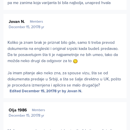
pa me zanima koja varijanta bi bila najbolja, unapred hvala
Author stats
Jovan N.
Members
December 15, 2017
8 yr
Koliko ja znam brak je priznat bilo gde, samo ti treba prevod
dokumenta na engleski i original srpski kada budeš predavao.
Da te posavetujem šta ti je najpametnije ne bih umeo, tako da
možda neko drugi da odgovor za to
Ja imam pitanje ako neko zna, za spouse vizu, šta se od
dokumenata predaje u Srbiji, a šta se šalje direktno u UK, pošto
je procedura izmenjena i aplicira se malo drugačije?
Edited
December 15, 2017
8 yr
by Jovan N.
Author stats
Olja 1986
Members
December 15, 2017
8 yr