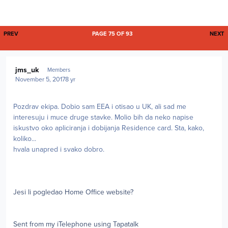
FIRST PAGE
L
PREV
PAGE 75 OF 93
NEXT
Author stats
jms_uk
Members
November 5, 2017
8 yr
Pozdrav ekipa. Dobio sam EEA i otisao u UK, ali sad me
interesuju i muce druge stavke. Molio bih da neko napise
iskustvo oko apliciranja i dobijanja Residence card. Sta, kako,
koliko...
hvala unapred i svako dobro.
Jesi li pogledao Home Office website?
Sent from my iTelephone using Tapatalk