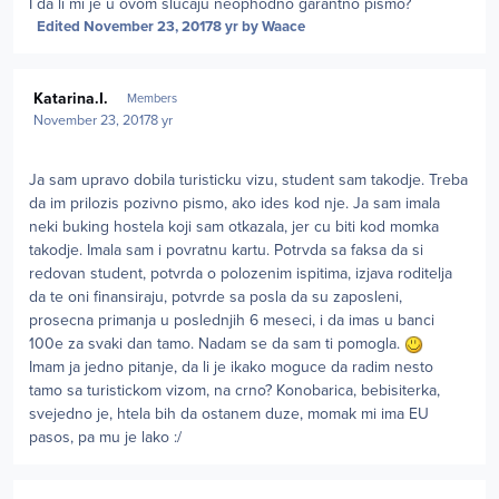
I da li mi je u ovom slucaju neophodno garantno pismo?
Edited
November 23, 2017
8 yr
by Waace
Author stats
Katarina.I.
Members
November 23, 2017
8 yr
Ja sam upravo dobila turisticku vizu, student sam takodje. Treba
da im prilozis pozivno pismo, ako ides kod nje. Ja sam imala
neki buking hostela koji sam otkazala, jer cu biti kod momka
takodje. Imala sam i povratnu kartu. Potrvda sa faksa da si
redovan student, potvrda o polozenim ispitima, izjava roditelja
da te oni finansiraju, potvrde sa posla da su zaposleni,
prosecna primanja u poslednjih 6 meseci, i da imas u banci
100e za svaki dan tamo. Nadam se da sam ti pomogla.
Imam ja jedno pitanje, da li je ikako moguce da radim nesto
tamo sa turistickom vizom, na crno? Konobarica, bebisiterka,
svejedno je, htela bih da ostanem duze, momak mi ima EU
pasos, pa mu je lako :/
Author stats