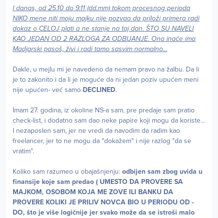
I danas, od 25.10 do 9.11 (dd.mm) tokom procesnog perioda
NIKO mene niti moju majku nije pozvao da priloži primera radi
dokaz o CELOJ plati a ne stanje na taj dan. ŠTO SU NAVELI
KAO JEDAN OD 2 RAZLOGA ZA ODBIJANJE. Ona inače ima
Madjarski pasoš, živi i radi tamo sasvim normalno...
Dakle, u mejlu mi je navedeno da nemam pravo na žalbu. Da li
je to zakonito i da li je moguće da ni jedan poziv upućen meni
nije upućen- već samo
DECLINED
.
Imam 27. godina, iz okoline NS-a sam, pre predaje sam pratio
check-list, i dodatno sam dao neke papire koji mogu da koriste...
I nezaposlen sam, jer ne vredi da navodim da radim kao
freelancer, jer to ne mogu da "dokažem" i nije razlog "da se
vratim".
Koliko sam razumeo u obajašnjenju:
odbijen sam zbog uvida u
finansije koje sam predao ( UMESTO DA PROVERE SA
MAJKOM, OSOBOM KOJA ME ZOVE ILI BANKU DA
PROVERE KOLIKI JE PRILIV NOVCA BIO U PERIODU OD -
DO, što je više logičnije jer svako može da se istroši malo