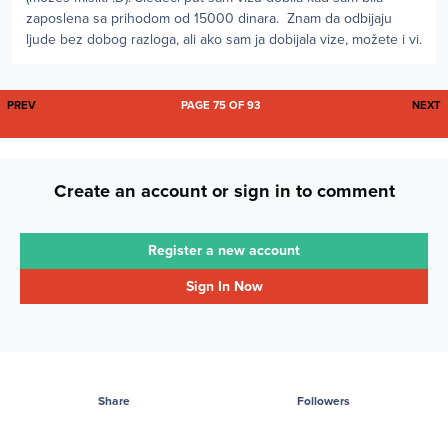
zaposlena sa prihodom od 15000 dinara. Znam da odbijaju
ljude bez dobog razloga, ali ako sam ja dobijala vize, možete i vi.
FIRST PAGE
L
PREV
PAGE 75 OF 93
NEXT
Create an account or sign in to comment
Register a new account
Sign In Now
Share
Followers