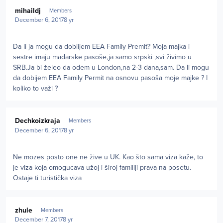
Author stats
mihaildj
Members
December 6, 2017
8 yr
Da li ja mogu da dobiijem EEA Family Premit? Moja majka i
sestre imaju mađarske pasoše,ja samo srpski ,svi živimo u
SRB.Ja bi želeo da odem u London,na 2-3 dana,sam. Da li mogu
da dobijem EEA Family Permit na osnovu pasoša moje majke ? I
koliko to važi ?
Author stats
Dechkoizkraja
Members
December 6, 2017
8 yr
Ne mozes posto one ne žive u UK. Kao što sama viza kaže, to
je viza koja omogucava užoj i široj familiji prava na posetu.
Ostaje ti turistička viza
Author stats
zhule
Members
December 7, 2017
8 yr