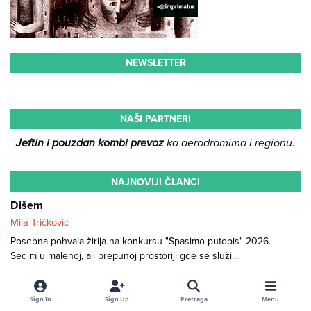
NEWSLETTER
NAŠI PARTNERI
Jeftin i pouzdan kombi prevoz
ka aerodromima i regionu.
NAJNOVIJI ČLANCI
Dišem
Mila Tričković
Posebna pohvala žirija na konkursu "Spasimo putopis" 2026. —
Sedim u malenoj, ali prepunoj prostoriji gde se služi...
Bez izbora
Iva Jakešević
Sign In
Sign Up
Pretraga
Menu