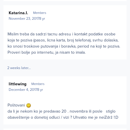
Author stats
Katarina.I.
Members
November 23, 2017
8 yr
Mislim treba da sadrzi tacnu adresu i kontakt podatke osobe
koja te poziva (pasos, licna karta, broj telefona), svrhu dolaska,
ko snosi troskove putovanja i boravka, period na koji te poziva.
Proveri bolje po internetu, ja nisam to imala.
2 weeks later...
Author stats
littlewing
Members
December 4, 2017
8 yr
Poštovani
da li je nekom ko je predavao 20 . novembra ili posle stiglo
obaveštenje o donetoj odluci / vizi ? Uhvatio me je neiZdrž !:D