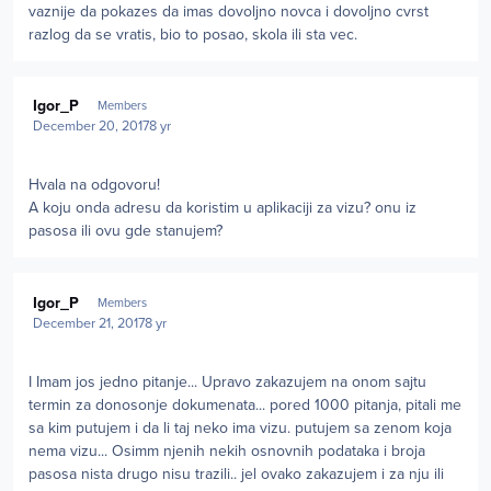
vaznije da pokazes da imas dovoljno novca i dovoljno cvrst
razlog da se vratis, bio to posao, skola ili sta vec.
Author stats
Igor_P
Members
December 20, 2017
8 yr
Hvala na odgovoru!
A koju onda adresu da koristim u aplikaciji za vizu? onu iz
pasosa ili ovu gde stanujem?
Author stats
Igor_P
Members
December 21, 2017
8 yr
I Imam jos jedno pitanje... Upravo zakazujem na onom sajtu
termin za donosonje dokumenata... pored 1000 pitanja, pitali me
sa kim putujem i da li taj neko ima vizu. putujem sa zenom koja
nema vizu... Osimm njenih nekih osnovnih podataka i broja
pasosa nista drugo nisu trazili.. jel ovako zakazujem i za nju ili