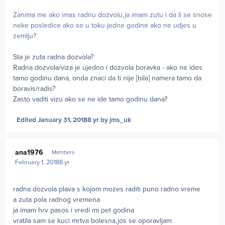
Zanima me ako imas radnu dozvolu,ja imam zutu i da li se snose
neke posledice ako se u toku jedne godine ako ne udjes u
zemlju?
Sta je zuta radna dozvola?
Radna dozvola/viza je ujedno i dozvola boravka - ako ne ides
tamo godinu dana, onda znaci da ti nije [bila] namera tamo da
boravis/radis?
Zasto vaditi vizu ako se ne ide tamo godinu dana?
Edited
January 31, 2018
8 yr
by jms_uk
Author stats
ana1976
Members
February 1, 2018
8 yr
radna dozvola plava s kojom mozes raditi puno radno vreme
a zuta pola radnog vremena
ja imam hrv pasos i vredi mi pet godina
vratila sam se kuci mrtva bolesna,jos se oporavljam