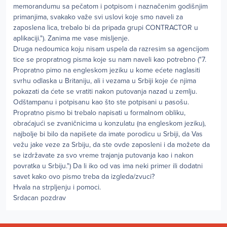
memorandumu sa pečatom i potpisom i naznačenim godišnjim
primanjima, svakako važe svi uslovi koje smo naveli za
zaposlena lica, trebalo bi da pripada grupi CONTRACTOR u
aplikaciji."). Zanima me vase misljenje.
Druga nedoumica koju nisam uspela da razresim sa agencijom
tice se propratnog pisma koje su nam naveli kao potrebno ("7.
Propratno pimo na engleskom jeziku u kome ećete naglasiti
svrhu odlaska u Britaniju, ali i vezama u Srbiji koje će njima
pokazati da ćete se vratiti nakon putovanja nazad u zemlju.
Odštampanu i potpisanu kao što ste potpisani u pasošu.
Propratno pismo bi trebalo napisati u formalnom obliku,
obraćajući se zvaničnicima u konzulatu (na engleskom jeziku),
najbolje bi bilo da napišete da imate porodicu u Srbiji, da Vas
vežu jake veze za Srbiju, da ste ovde zaposleni i da možete da
se izdržavate za svo vreme trajanja putovanja kao i nakon
povratka u Srbiju.") Da li iko od vas ima neki primer ili dodatni
savet kako ovo pismo treba da izgleda/zvuci?
Hvala na strpljenju i pomoci.
Srdacan pozdrav