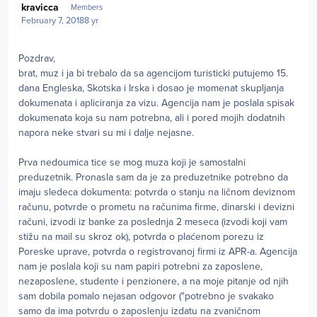
kravicca
Members
February 7, 2018
8 yr
Pozdrav,
brat, muz i ja bi trebalo da sa agencijom turisticki putujemo 15.
dana Engleska, Skotska i Irska i dosao je momenat skupljanja
dokumenata i apliciranja za vizu. Agencija nam je poslala spisak
dokumenata koja su nam potrebna, ali i pored mojih dodatnih
napora neke stvari su mi i dalje nejasne.
Prva nedoumica tice se mog muza koji je samostalni
preduzetnik. Pronasla sam da je za preduzetnike potrebno da
imaju sledeca dokumenta: potvrda o stanju na ličnom deviznom
računu, potvrde o prometu na računima firme, dinarski i devizni
računi, izvodi iz banke za poslednja 2 meseca (izvodi koji vam
stižu na mail su skroz ok), potvrda o plaćenom porezu iz
Poreske uprave, potvrda o registrovanoj firmi iz APR-a. Agencija
nam je poslala koji su nam papiri potrebni za zaposlene,
nezaposlene, studente i penzionere, a na moje pitanje od njih
sam dobila pomalo nejasan odgovor ("potrebno je svakako
samo da ima potvrdu o zaposlenju izdatu na zvaničnom