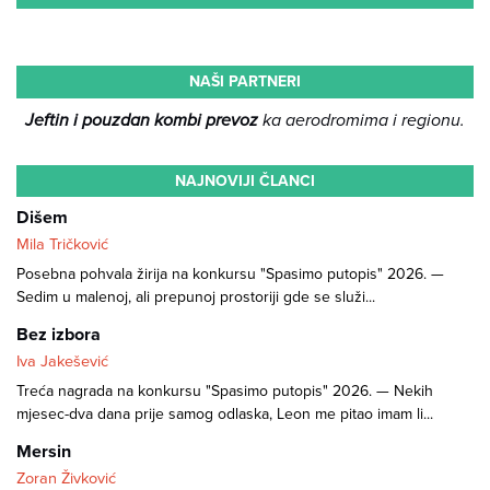
NAŠI PARTNERI
Jeftin i pouzdan kombi prevoz
ka aerodromima i regionu.
NAJNOVIJI ČLANCI
Dišem
Mila Tričković
Posebna pohvala žirija na konkursu "Spasimo putopis" 2026. —
Sedim u malenoj, ali prepunoj prostoriji gde se služi...
Bez izbora
Iva Jakešević
Treća nagrada na konkursu "Spasimo putopis" 2026. — Nekih
mjesec-dva dana prije samog odlaska, Leon me pitao imam li...
Mersin
Zoran Živković