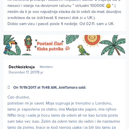
meseci i stanje na deviznom računu " virtualni 10000€
" (
mislim da ti je ovo najvažnija stavka da bi videli da imaš dovoljno
sredstava da se izdržavaš 6 meseci dok si u UK ).
Dobio sam vizu i pasoš posle 4 nedelje. Od 02.11. sam u UK.
Author stats
Dechkoizkraja
Members
December 17, 2017
8 yr
On 11/19/2017 at 11:48 AM, JoleTamara said:
Cao drustvo,
potreban mi je savet. Moja supruga je trenutno u Londonu,
tamo je zaposlena za stalno, ima Madjarske papire, ima njihov
NINo broj i sada ja hocu tamo da odem ali ne kao turista posto
sam tako vec isao. Zelim da odem tamo da radim i da nastavimo
tamo da zivimo. Inace je kod njenog ujaka i ja bih bio tamo za