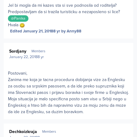
Jel bi mogla da mi kazes sta si sve podnosila od roditelja?
Predpostavljam da si trazila turisticku a nezaposleno si lice?
@Panika
Hvala
Edited
January 21, 2018
8 yr
by Anny88
Author stats
Sordjany
Members
January 22, 2018
8 yr
Postovani,
Zanima me koja je tacna procedura dobijanja vize za Englesku
za osobu sa srpskim pasosem, a da ide preko supruznika koji
ima Slovenacki pasos i prijavu boravka i svoje firme u Engleskoj.
Moja situacija je malo specificna posto sam vise u Srbiji nego u
Engleskoj a hteo bih da napravimo vizu za moju zenu da moze
da ide za Englesku, sa duzim boravkom.
Author stats
Dechkoizkraja
Members