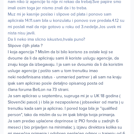
nam niko iz agencije to nije ni rekao da treba).Sve papire smo
imali osim toga jer nismo znali da i to treba.
Muz mi je kasnije poslao i slipove od plata i ponovo sam
aplicirala 14.11.sam bila u konzulatu i ponovo sve predala.4.12 su
mi poslali mail da nije gotovo u roku od 3.nedelje.Jos uvek mi
nista nisu javili.
Da li neko ima slicno iskustvo,hvala puno?
Slipove čijih plata ?
I koja agencija ? Mislim da bi bilo korisno za ostale koji se
dvoume da li da apliciraju sami ili koriste uslugu agencije, da
znaju koga da izbegavaju. I ja sam se dvoumio da li da koristim
usluge agencije ( pošto sam u tom trenutku imao
neki nedefinisana status - unmarried partner ) ali sam na kraju
ipak sam aplicirao posle detaljno opisanog posta od
člana foruma BelLon na 73 strani.
Ja sam aplicirao u septembru, supruga mi je u UK 18 godina (
Slovenčki pasoš ) i bila je nezaposlena ( jobseeker od marta ) u
trenutku kada sam ja aplicirao. I pored toga bila je "qualified
person", tako da mislim da su im ipak bitnija tvoja primanja.
Ja sam predao uplaćene doprinose iz PIO fonda u zadnjih 6
meseci ( bio prijavljen na minimalac ), izjavu direktora kolika su
mi mesečna primanja i odobren neplaćen odmor u trajanju od 6