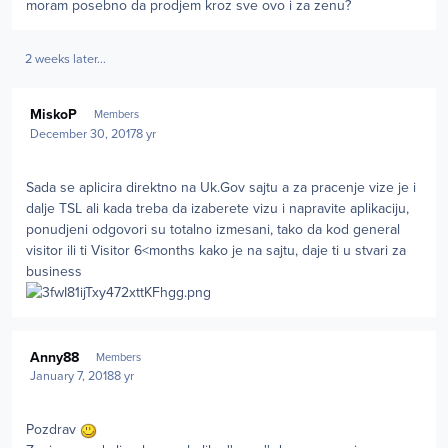
moram posebno da prodjem kroz sve ovo i za zenu?
2 weeks later...
Author stats
MiskoP
Members
December 30, 2017
8 yr
Sada se aplicira direktno na Uk.Gov sajtu a za pracenje vize je i
dalje TSL ali kada treba da izaberete vizu i napravite aplikaciju,
ponudjeni odgovori su totalno izmesani, tako da kod general
visitor ili ti Visitor 6<months kako je na sajtu, daje ti u stvari za
business
Author stats
Anny88
Members
January 7, 2018
8 yr
Pozdrav