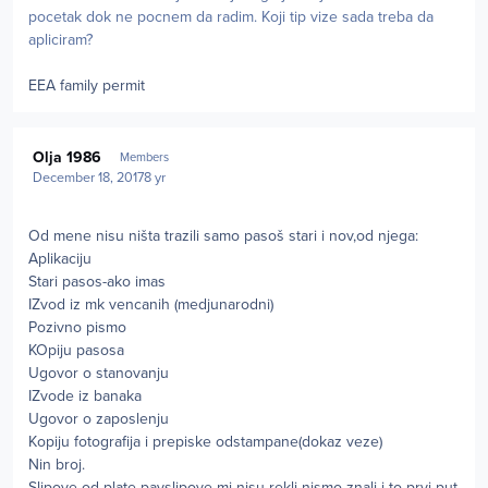
pocetak dok ne pocnem da radim. Koji tip vize sada treba da
apliciram?
EEA family permit
Author stats
Olja 1986
Members
December 18, 2017
8 yr
Od mene nisu ništa trazili samo pasoš stari i nov,od njega:
Aplikaciju
Stari pasos-ako imas
IZvod iz mk vencanih (medjunarodni)
Pozivno pismo
KOpiju pasosa
Ugovor o stanovanju
IZvode iz banaka
Ugovor o zaposlenju
Kopiju fotografija i prepiske odstampane(dokaz veze)
Nin broj.
Slipov
e od plate payslipove mi nisu rekli nismo znali i to prvi put