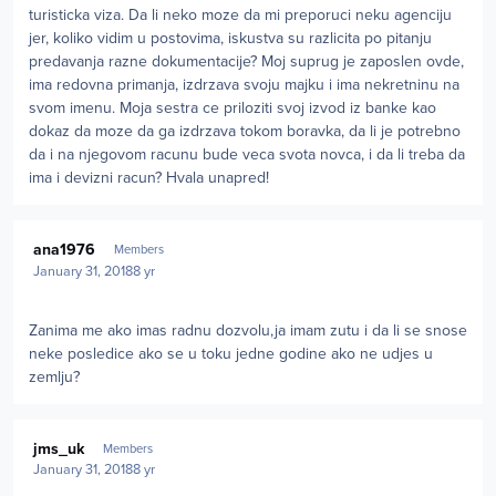
turisticka viza. Da li neko moze da mi preporuci neku agenciju
jer, koliko vidim u postovima, iskustva su razlicita po pitanju
predavanja razne dokumentacije? Moj suprug je zaposlen ovde,
ima redovna primanja, izdrzava svoju majku i ima nekretninu na
svom imenu. Moja sestra ce priloziti svoj izvod iz banke kao
dokaz da moze da ga izdrzava tokom boravka, da li je potrebno
da i na njegovom racunu bude veca svota novca, i da li treba da
ima i devizni racun? Hvala unapred!
Author stats
ana1976
Members
January 31, 2018
8 yr
Zanima me ako imas radnu dozvolu,ja imam zutu i da li se snose
neke posledice ako se u toku jedne godine ako ne udjes u
zemlju?
Author stats
jms_uk
Members
January 31, 2018
8 yr