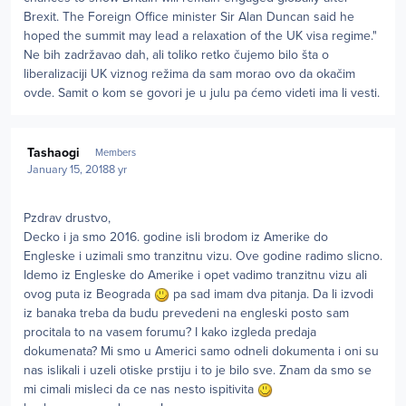
Brexit. The Foreign Office minister Sir Alan Duncan said he
hoped the summit may lead a relaxation of the UK visa regime."
Ne bih zadržavao dah, ali toliko retko čujemo bilo šta o
liberalizaciji UK viznog režima da sam morao ovo da okačim
ovde. Samit o kom se govori je u julu pa ćemo videti ima li vesti.
Author stats
Tashaogi
Members
January 15, 2018
8 yr
Pzdrav drustvo,
Decko i ja smo 2016. godine isli brodom iz Amerike do
Engleske i uzimali smo tranzitnu vizu. Ove godine radimo slicno.
Idemo iz Engleske do Amerike i opet vadimo tranzitnu vizu ali
ovog puta iz Beograda
pa sad imam dva pitanja. Da li izvodi
iz banaka treba da budu prevedeni na engleski posto sam
procitala to na vasem forumu? I kako izgleda predaja
dokumenata? Mi smo u Americi samo odneli dokumenta i oni su
nas islikali i uzeli otiske prstiju i to je bilo sve. Znam da smo se
mi cimali misleci da ce nas nesto ispitivita