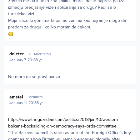
Zanima me da li neko zna koliko ''mora'' da se napravi pauza
izmedju predjasnje vize i apliciranja za drugu? Radi se o
turistickoj vizi.
Moja istice krajem marta pa me zanima kad najranije mogu da
predam za drugu i koliko moram da cekam.
Author stats
deleter
Moderators
January 7, 2018
8 yr
Ne mora da se pravi pauza
Author stats
amstel
Members
January 11, 2018
8 yr
https://www.theguardian.com/politics/2018/jan/10/western-
balkans-backsliding-on-democracy-says-lords-committee
"The Balkans summit is seen as one of the Foreign Office’s key
chances to show Britain will remain engaged globally after