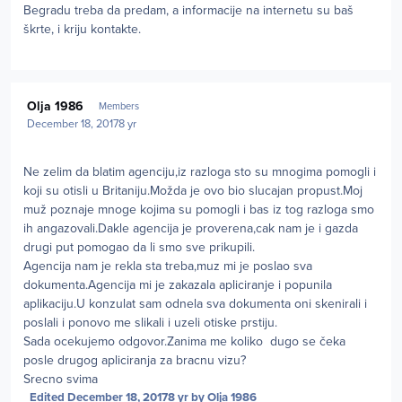
Begradu treba da predam, a informacije na internetu su baš
škrte, i kriju kontakte.
Author stats
Olja 1986
Members
December 18, 2017
8 yr
Ne zelim da blatim agenciju,iz razloga sto su mnogima pomogli i
koji su otisli u Britaniju.Možda je ovo bio slucajan propust.Moj
muž poznaje mnoge kojima su pomogli i bas iz tog razloga smo
ih angazovali.Dakle agencija je proverena,cak nam je i gazda
drugi put pomogao da li smo sve prikupili.
Agencija nam je rekla sta treba,muz mi je poslao sva
dokumenta.Agencija mi je zakazala apliciranje i popunila
aplikaciju.U konzulat sam odnela sva dokumenta oni skenirali i
poslali i ponovo me slikali i uzeli otiske prstiju.
Sada ocekujemo odgovor.Zanima me koliko dugo se čeka
posle drugog apliciranja za bracnu vizu?
Srecno svima
Edited
December 18, 2017
8 yr
by Olja 1986