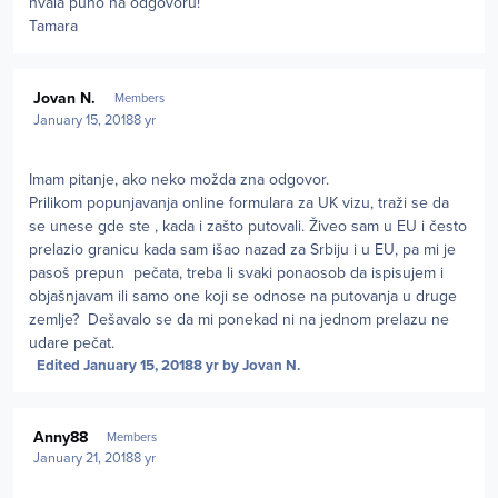
hvala puno na odgovoru!
Tamara
Author stats
Jovan N.
Members
January 15, 2018
8 yr
Imam pitanje, ako neko možda zna odgovor.
Prilikom popunjavanja online formulara za UK vizu, traži se da
se unese gde ste , kada i zašto putovali. Živeo sam u EU i često
prelazio granicu kada sam išao nazad za Srbiju i u EU, pa mi je
pasoš prepun pečata, treba li svaki ponaosob da ispisujem i
objašnjavam ili samo one koji se odnose na putovanja u druge
zemlje? Dešavalo se da mi ponekad ni na jednom prelazu ne
udare pečat.
Edited
January 15, 2018
8 yr
by Jovan N.
Author stats
Anny88
Members
January 21, 2018
8 yr