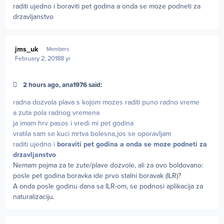
raditi ujedno i boraviti pet godina a onda se moze podneti za
drzavljanstvo
Author stats
jms_uk
Members
February 2, 2018
8 yr
2 hours ago, ana1976 said:
radna dozvola plava s kojom mozes raditi puno radno vreme
a zuta pola radnog vremena
ja imam hrv pasos i vredi mi pet godina
vratila sam se kuci mrtva bolesna,jos se oporavljam
raditi ujedno i
boraviti pet godina a onda se moze podneti za
drzavljanstvo
Nemam pojma za te zute/plave dozvole, ali za ovo boldovano:
posle pet godina boravka ide prvo stalni boravak (ILR)?
A onda posle godinu dana sa ILR-om, se podnosi aplikacija za
naturalizaciju.
Author stats