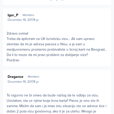
Author stats
Igor_P
Members
December 19, 2017
8 yr
Zdravo svima!
Treba da apliciram za UK turisticku vizu... Ali sam upravo
skontao da mi je adresa pasosa u Nisu, a ja sam u
medjuvremenu promenio prebivaliste u licnoj karti na Beograd...
Da li to moze da mi pravi problem za dobijanje vize?
Pozdrav
Author stats
Dragance
Members
December 19, 2017
8 yr
To sigurno ne bi smeo da bude razlog da te odbiju za vizu.
Uostalom, sta ce njima tvoja licna karta? Pasos je ono sto ih
zanima. Mislim da sam i ja imao istu situaciju sto se adrese tice i
dobio 2 puta vizu (poslovnu), ako ti je za utehu. Mnogo je