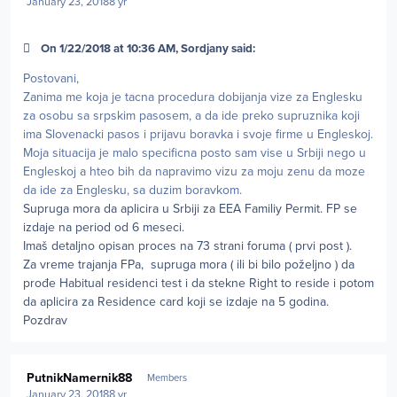
January 23, 2018
8 yr
On 1/22/2018 at 10:36 AM, Sordjany said:
Postovani,
Zanima me koja je tacna procedura dobijanja vize za Englesku
za osobu sa srpskim pasosem, a da ide preko supruznika koji
ima Slovenacki pasos i prijavu boravka i svoje firme u Engleskoj.
Moja situacija je malo specificna posto sam vise u Srbiji nego u
Engleskoj a hteo bih da napravimo vizu za moju zenu da moze
da ide za Englesku, sa duzim boravkom.
Supruga mora da aplicira u Srbiji za EEA Familiy Permit. FP se
izdaje na period od 6 meseci.
Imaš detaljno opisan proces na 73 strani foruma ( prvi post ).
Za vreme trajanja FPa, supruga mora ( ili bi bilo poželjno ) da
prođe Habitual residenci test i da stekne Right to reside i potom
da aplicira za Residence card koji se izdaje na 5 godina.
Pozdrav
Author stats
PutnikNamernik88
Members
January 23, 2018
8 yr