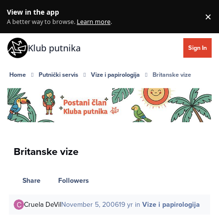
Skip to content
View in the app
×
Di
A better way to browse.
Learn more
.
Klub putnika
Sign In
Home
Putnički servis
Vize i papirologija
Britanske vize
Britanske vize
Share
Followers
Cruela DeVil
November 5, 2006
19 yr
in
Vize i papirologija