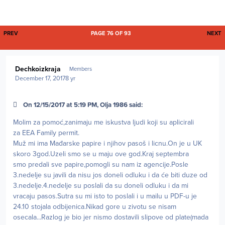
FIRST PAGE
L
PREV
PAGE 76 OF 93
NEXT
Author stats
Dechkoizkraja
Members
December 17, 2017
8 yr
On 12/15/2017 at 5:19 PM, Olja 1986 said:
Molim za pomoć,zanimaju me iskustva ljudi koji su aplicirali
za EEA Family permit.
Muž mi ima Mađarske papire i njihov pasoš i licnu.On je u UK
skoro 3god.Uzeli smo se u maju ove god.Kraj septembra
smo predali sve papire,pomogli su nam iz agencije.Posle
3.nedelje su javili da nisu jos doneli odluku i da će biti duze od
3.nedelje.4.nedelje su poslali da su doneli odluku i da mi
vracaju pasos.Sutra su mi isto to poslali i u mailu u PDF-u je
24.10 stojala odbijenica.Nikad gore u zivotu se nisam
osecala...Razlog je bio jer nismo dostavili slipove od plate(mada