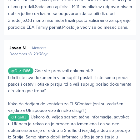
nismo predali.Sada smo aplicirali 14.11.jos nikakav odgovor nisam
dobila jedino da kasne sa odgovorom,da ce biti dize od
3nedelje.Od mene nisu nista trazili posto apliciramo za spajanje
porodice
EEA Family permit.Proslo je vec vise od mesec dana.
Author stats
Jovan N.
Members
December 18, 2017
8 yr
Gde ste predavali dokumenta?
@Olja 1986
I da li ste sva dokumenta vi prikupili i poslali ili ste samo predali
pasoš i ostavili otiske prstiju itd a vaš suprug poslao dokumenta
direktno gde treba?
Kako da dodjem do kontakta za TLSContact (oni su zaduženi
valjda za Uk spouse vize ili neko drugi? )
Uskoro ću valjda saznati tačne informacije, advokat
@Tiga83
u UK nam je rekao da je procedura izmenjena i da se deo
dokumenata šalje direktno u Sheffield (valjda), a deo se predaje
iz Srbije. Samo nismo dobili informaciju šta je ono šta ja u