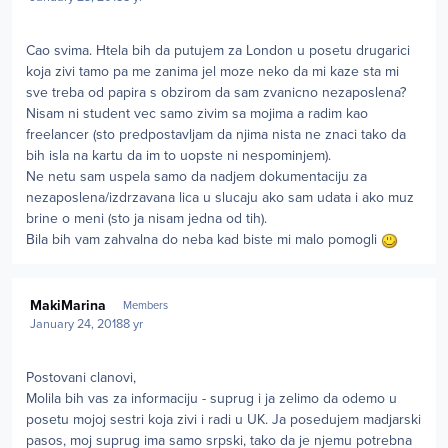
Cao svima. Htela bih da putujem za London u posetu drugarici
koja zivi tamo pa me zanima jel moze neko da mi kaze sta mi
sve treba od papira s obzirom da sam zvanicno nezaposlena?
Nisam ni student vec samo zivim sa mojima a radim kao
freelancer (sto predpostavljam da njima nista ne znaci tako da
bih isla na kartu da im to uopste ni nespominjem).
Ne netu sam uspela samo da nadjem dokumentaciju za
nezaposlena/izdrzavana lica u slucaju ako sam udata i ako muz
brine o meni (sto ja nisam jedna od tih).
Bila bih vam zahvalna do neba kad biste mi malo pomogli
Author stats
MakiMarina
Members
January 24, 2018
8 yr
Postovani clanovi,
Molila bih vas za informaciju - suprug i ja zelimo da odemo u
posetu mojoj sestri koja zivi i radi u UK. Ja posedujem madjarski
pasos, moj suprug ima samo srpski, tako da je njemu potrebna