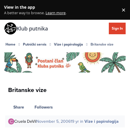
Skip to content
View in the app
×
Di
A better way to browse.
Learn more
.
Klub putnika
Sign In
Home
Putnički servis
Vize i papirologija
Britanske vize
Britanske vize
Share
Followers
Cruela DeVil
November 5, 2006
19 yr
in
Vize i papirologija