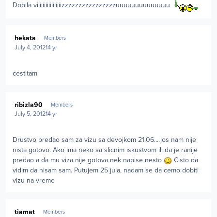
Dobila viiiiiiiiiiiiiiiiizzzzzzzzzzzzzzzzuuuuuuuuuuuuuu
Author stats
hekata
Members
July 4, 2012
14 yr
cestitam
Author stats
ribizla90
Members
July 5, 2012
14 yr
Drustvo predao sam za vizu sa devojkom 21.06....jos nam nije
nista gotovo. Ako ima neko sa slicnim iskustvom ili da je ranije
predao a da mu viza nije gotova nek napise nesto
Cisto da
vidim da nisam sam. Putujem 25 jula, nadam se da cemo dobiti
vizu na vreme
Author stats
tiamat
Members