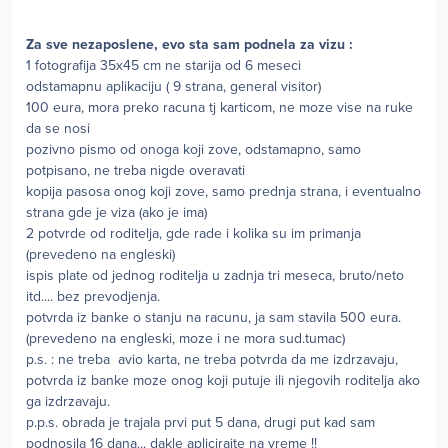
Za sve nezaposlene, evo sta sam podnela za vizu :
1 fotografija 35x45 cm ne starija od 6 meseci
odstamapnu aplikaciju ( 9 strana, general visitor)
100 eura, mora preko racuna tj karticom, ne moze vise na ruke
da se nosi
pozivno pismo od onoga koji zove, odstamapno, samo
potpisano, ne treba nigde overavati
kopija pasosa onog koji zove, samo prednja strana, i eventualno
strana gde je viza (ako je ima)
2 potvrde od roditelja, gde rade i kolika su im primanja
(prevedeno na engleski)
ispis plate od jednog roditelja u zadnja tri meseca, bruto/neto
itd.... bez prevodjenja.
potvrda iz banke o stanju na racunu, ja sam stavila 500 eura.
(prevedeno na engleski, moze i ne mora sud.tumac)
p.s. : ne treba avio karta, ne treba potvrda da me izdrzavaju,
potvrda iz banke moze onog koji putuje ili njegovih roditelja ako
ga izdrzavaju.
p.p.s. obrada je trajala prvi put 5 dana, drugi put kad sam
podnosila 16 dana... dakle aplicirajte na vreme !!