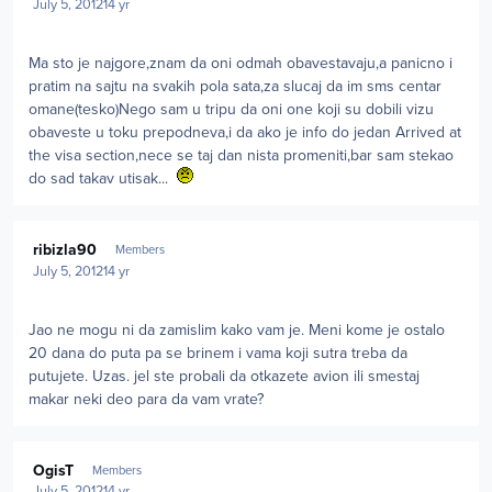
July 5, 2012
14 yr
Ma sto je najgore,znam da oni odmah obavestavaju,a panicno i
pratim na sajtu na svakih pola sata,za slucaj da im sms centar
omane(tesko)Nego sam u tripu da oni one koji su dobili vizu
obaveste u toku prepodneva,i da ako je info do jedan Arrived at
the visa section,nece se taj dan nista promeniti,bar sam stekao
do sad takav utisak...
Author stats
ribizla90
Members
July 5, 2012
14 yr
Jao ne mogu ni da zamislim kako vam je. Meni kome je ostalo
20 dana do puta pa se brinem i vama koji sutra treba da
putujete. Uzas. jel ste probali da otkazete avion ili smestaj
makar neki deo para da vam vrate?
Author stats
OgisT
Members
July 5, 2012
14 yr