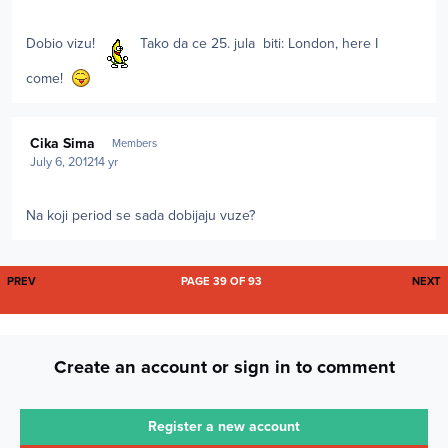
Dobio vizu!
Tako da ce 25. jula biti: London, here I
come!
Author stats
Cika Sima
Members
July 6, 2012
14 yr
Na koji period se sada dobijaju vuze?
FIRST PAGE
L
PREV
PAGE 39 OF 93
NEXT
Create an account or sign in to comment
Register a new account