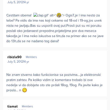
July 5, 2012
14 yr
Cestitam obema!
.gif' alt=':
:'> OgisT,je l ima nesto za
tebe? Pa vidis da ima nas koji cekamo od 18-od i 19-og,jos uvek
nista ne javljaju.Bas su usporili ovaj put.Prosli put su mi poruku
poslali oko jedanaest prepodne,prijateljima pre dva meseca
takodje,je l ima neko iskustva sa tim,da na primer ako se ne jave
do 13h,da se ne nadamo tog dana?
Author stats
ribizla90
Members
July 5, 2012
14 yr
Ne znam stvarno kako funkcionise sa pozivima....ja elektronski
pratim zahtev. Pa koliko vidim iz komentara trebalo bi ove
nedelje vi da dobijete sto ste prdali 18og, 19og. Pa javite kako je
proslo... n
Author stats
tiamat
Members