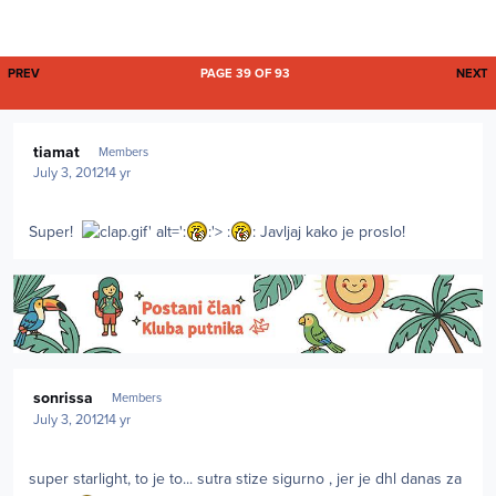
FIRST PAGE
L
PREV
PAGE 39 OF 93
NEXT
Author stats
tiamat
Members
July 3, 2012
14 yr
Super!
.gif' alt=':
:'> :
: Javljaj kako je proslo!
Author stats
sonrissa
Members
July 3, 2012
14 yr
super starlight, to je to... sutra stize sigurno , jer je dhl danas za