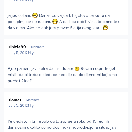
ja jos cekam.
Danas ce valjda biti gotovo pa sutra da
pokupim, bar se nadam.
A da li cu dobiti vizu, to cemo tek
da vidimo. Ako ne dobijem pravac Sicilija ovog leta.
Author stats
ribizla90
Members
July 5, 2012
14 yr
Ajde pa nam javi sutra da li si dobio?
Reci mi otprilike jel
mislis da bi trebalo sledece nedelje da dobijemo mi koji smo
predali 21og?
Author stats
tiamat
Members
July 5, 2012
14 yr
Pa gledaj,oni bi trebalo da to zavrse u roku od 15 radnih
dana,osim ukoliko se ne desi neka nepredvidjena situacija,ali