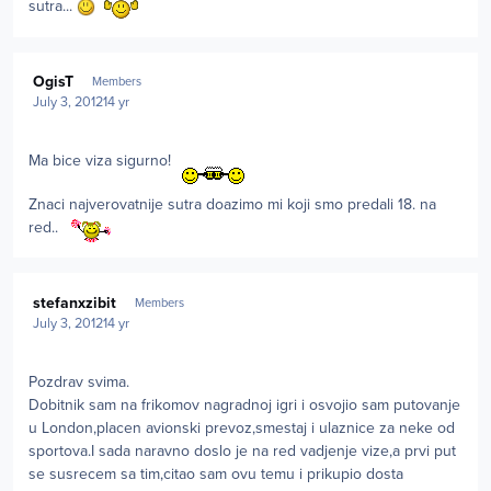
sutra...
Author stats
OgisT
Members
July 3, 2012
14 yr
Ma bice viza sigurno!
Znaci najverovatnije sutra doazimo mi koji smo predali 18. na
red..
Author stats
stefanxzibit
Members
July 3, 2012
14 yr
Pozdrav svima.
Dobitnik sam na frikomov nagradnoj igri i osvojio sam putovanje
u London,placen avionski prevoz,smestaj i ulaznice za neke od
sportova.I sada naravno doslo je na red vadjenje vize,a prvi put
se susrecem sa tim,citao sam ovu temu i prikupio dosta