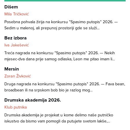
Dišem
Mila Tričković
Posebna pohvala žirija na konkursu "Spasimo putopis" 2026. —
Sedim u malenoj, ali prepunoj prostoriji gde se služi...
Bez izbora
Iva Jakešević
Treća nagrada na konkursu "Spasimo putopis" 2026. — Nekih
mjesec-dva dana prije samog odlaska, Leon me pitao imam li...
Mersin
Zoran Živković
Druga nagrada na konkursu "Spasimo putopis" 2026. — Fava bean,
broadbean ili na srpskom bob bio je razlog mog...
Drumska akademija 2026.
Klub putnika
Drumska akademija je projekat u kome delimo naše putničko
iskustvo da bismo vam pomogli da putujete svetom lakše,...