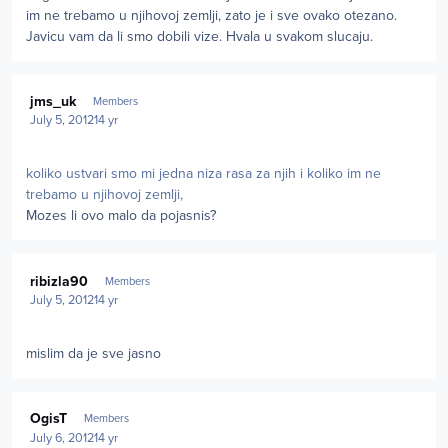
im ne trebamo u njihovoj zemlji, zato je i sve ovako otezano.
Javicu vam da li smo dobili vize. Hvala u svakom slucaju.
Author stats
jms_uk
Members
July 5, 2012
14 yr
koliko ustvari smo mi jedna niza rasa za njih i koliko im ne
trebamo u njihovoj zemlji,
Mozes li ovo malo da pojasnis?
Author stats
ribizla90
Members
July 5, 2012
14 yr
mislim da je sve jasno
Author stats
OgisT
Members
July 6, 2012
14 yr