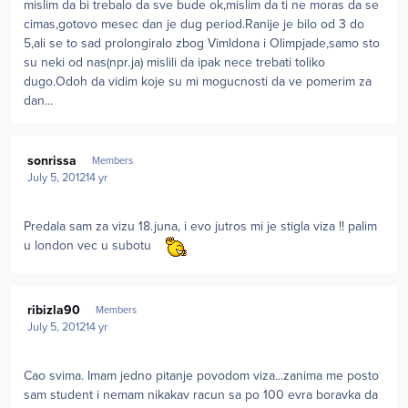
mislim da bi trebalo da sve bude ok,mislim da ti ne moras da se
cimas,gotovo mesec dan je dug period.Ranije je bilo od 3 do
5,ali se to sad prolongiralo zbog Vimldona i Olimpjade,samo sto
su neki od nas(npr.ja) mislili da ipak nece trebati toliko
dugo.Odoh da vidim koje su mi mogucnosti da ve pomerim za
dan...
Author stats
sonrissa
Members
July 5, 2012
14 yr
Predala sam za vizu 18.juna, i evo jutros mi je stigla viza !! palim
u london vec u subotu
Author stats
ribizla90
Members
July 5, 2012
14 yr
Cao svima. Imam jedno pitanje povodom viza...zanima me posto
sam student i nemam nikakav racun sa po 100 evra boravka da