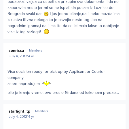
podataka,i valjda cu uspeti da prikupim sva dokumenta i da ne
zaboravim nesto jer mi se ne isplati da pucam iz Loznice do
Beograda svaki dan
I jos jedno pitanje,da li neko mozda ima
iskustva ili zna nekoga ko je osvojio nesto tog tipa na
nagradnim igrama,i da li mislite da ce ici malo lakse to dobijanje
vize iz tog razloga?
Author stats
sonrissa
Members
July 4, 2012
14 yr
Visa decision ready for pick up by Applicant or Courier
company
aleee napredujem
bilo je kranje vreme, evo proslo 16 dana od kako sam predala...
Author stats
starlight_tp
Members
July 4, 2012
14 yr