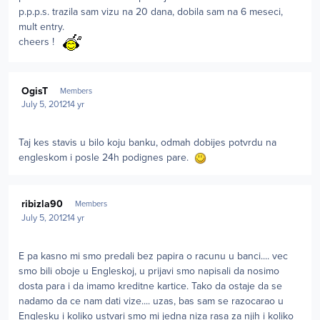
p.p.p.s. trazila sam vizu na 20 dana, dobila sam na 6 meseci,
mult entry.
cheers !
Author stats
OgisT
Members
July 5, 2012
14 yr
Taj kes stavis u bilo koju banku, odmah dobijes potvrdu na
engleskom i posle 24h podignes pare.
Author stats
ribizla90
Members
July 5, 2012
14 yr
E pa kasno mi smo predali bez papira o racunu u banci.... vec
smo bili oboje u Engleskoj, u prijavi smo napisali da nosimo
dosta para i da imamo kreditne kartice. Tako da ostaje da se
nadamo da ce nam dati vize.... uzas, bas sam se razocarao u
Englesku i koliko ustvari smo mi jedna niza rasa za njih i koliko