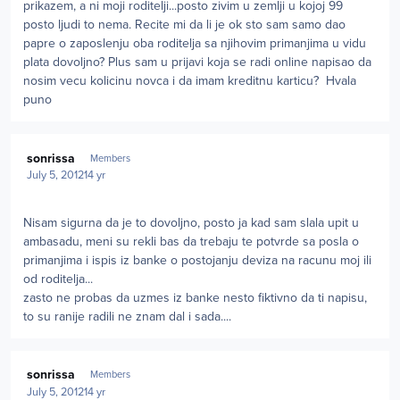
prikazem, a ni moji roditelji...posto zivim u zemlji u kojoj 99
posto ljudi to nema. Recite mi da li je ok sto sam samo dao
papre o zaposlenju oba roditelja sa njihovim primanjima u vidu
plata dovoljno? Plus sam u prijavi koja se radi online napisao da
nosim vecu kolicinu novca i da imam kreditnu karticu? Hvala
puno
Author stats
sonrissa
Members
July 5, 2012
14 yr
Nisam sigurna da je to dovoljno, posto ja kad sam slala upit u
ambasadu, meni su rekli bas da trebaju te potvrde sa posla o
primanjima i ispis iz banke o postojanju deviza na racunu moj ili
od roditelja...
zasto ne probas da uzmes iz banke nesto fiktivno da ti napisu,
to su ranije radili ne znam dal i sada....
Author stats
sonrissa
Members
July 5, 2012
14 yr