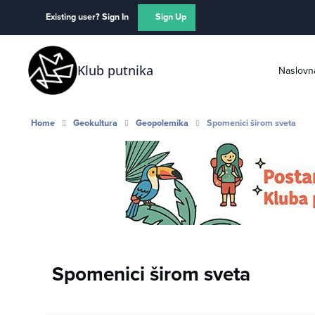
Skip to content
Existing user? Sign In
Sign Up
Klub putnika
Naslovn
Home
Geokultura
Geopolemika
Spomenici širom sveta
Spomenici širom sveta