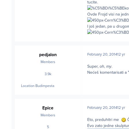
tucite.
Ovde Frojd visi na jedno
I još jedan, pa u drugo
pedjalon
February 20, 2014
12 yr
Members
Super,
oh, my
.
Nećeš komentarisati a 
3.9k
posts
Location
Budimpesta
Epice
February 20, 2014
12 yr
Members
Eto, preduhitri me
Č
Evo zato jedne skulpture
5
posts