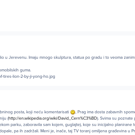
io u Jerevenu. Imaju mnogo skulptura, statua po gradu i to veoma zanimlj
omobilskih guma.
bninog posta, koji neću komentarisati
, Prag ima dosta zabavnih spo
iju (
http://en.wikipedia.org/wiki/David_Cern%C3%BD
). Svima su poznate
nekom parku, zaboravila sam kojem, guglajte), koje su inicijalno planirane 
 dopale, pa ih zadržali. Meni je, inače, taj TV toranj omiljena građevina u 