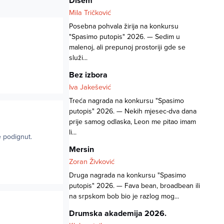
Dišem
Mila Tričković
Posebna pohvala žirija na konkursu
"Spasimo putopis" 2026. — Sedim u
malenoj, ali prepunoj prostoriji gde se
služi...
Bez izbora
Iva Jakešević
Treća nagrada na konkursu "Spasimo
putopis" 2026. — Nekih mjesec-dva dana
prije samog odlaska, Leon me pitao imam
li...
e podignut.
Mersin
Zoran Živković
Druga nagrada na konkursu "Spasimo
putopis" 2026. — Fava bean, broadbean ili
na srpskom bob bio je razlog mog...
Drumska akademija 2026.