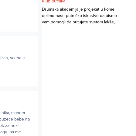
Klub putnika
Drumska akademija je projekat u kome
delimo naše putničko iskustvo da bismo
vam pomogli da putujete svetom lakše,...
ivih, scena iz
menika, mahom
 puzeće bebe na
tek za neki
Pragu, pa me