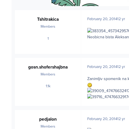
Tshitrakica
February 20, 2014
12 yr
Members
Neobicna bista Aleksa
1
posts
gosn.shofershajbna
February 20, 2014
12 yr
Members
Zanimljiv spomenik na k
1.1k
posts
pedjalon
February 20, 2014
12 yr
Members