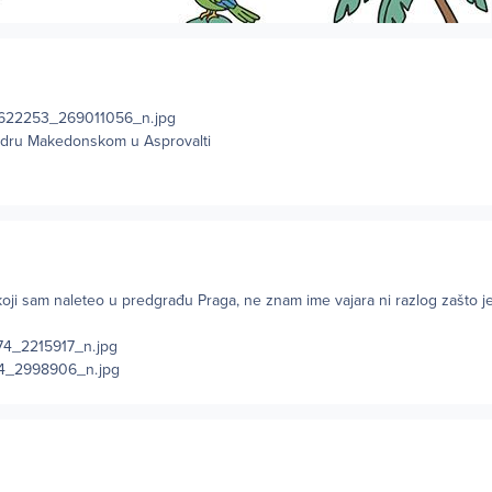
ndru Makedonskom u Asprovalti
oji sam naleteo u predgrađu Praga, ne znam ime vajara ni razlog zašto j