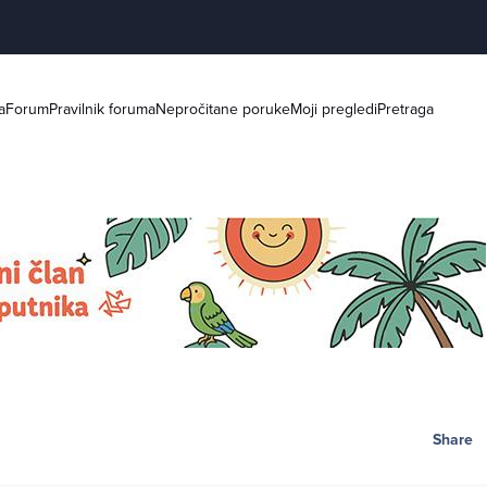
a
Forum
Pravilnik foruma
Nepročitane poruke
Moji pregledi
Pretraga
Share