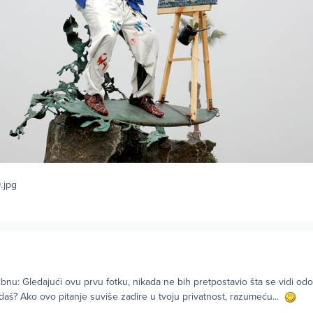
jbnu: Gledajući ovu prvu fotku, nikada ne bih pretpostavio šta se vidi od
aš? Ako ovo pitanje suviše zadire u tvoju privatnost, razumeću...