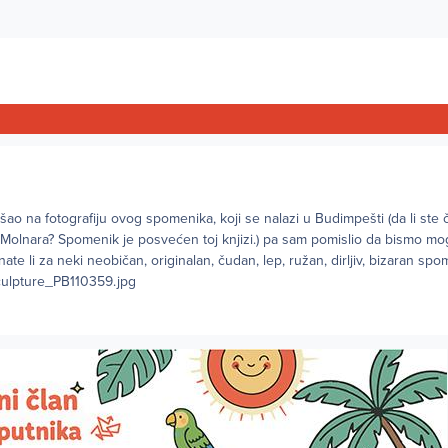
ao na fotografiju ovog spomenika, koji se nalazi u Budimpešti (da li ste č
 Molnara? Spomenik je posvećen toj knjizi.) pa sam pomislio da bismo mog
te li za neki neobičan, originalan, čudan, lep, ružan, dirljiv, bizaran spo