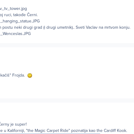
j ruci, takođe Černi.
m postu neki drugi grad (i drugi umetnik).. Sveti Vaclav na mrtvom konju.
"kačiš" Frojda.
erny je super!
 u Kaliforniji, "the Magic Carpet Ride" poznatija kao the Cardiff Kook.