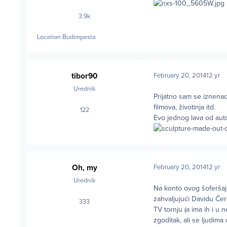
3.9k
posts
Location
Budimpesta
tibor90
February 20, 2014
12 yr
Urednik
Prijatno sam se iznenad
filmova, životinja itd.
122
posts
Evo jednog lava od aut
Oh, my
February 20, 2014
12 yr
Urednik
Na konto ovog šoferšaj
zahvaljujući Davidu Čern
333
posts
TV tornju (a ima ih i u 
zgoditak, ali se ljudima