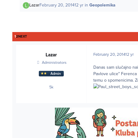
Lazar
February 20, 2014
12 yr
in
Geopolemika
LAST PAGE
1
2
NEXT
Lazar
February 20, 2014
12 yr
Administrators
Danas sam slučajno naiš
Pavlove ulice" Ferenca
temu o spomenicima. Zna
5k
posts