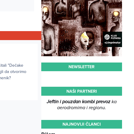
itali "Dečake
NEWSLETTER
li da otvorimo
menik?
NAŠI PARTNERI
Jeftin i pouzdan kombi prevoz
ka
aerodromima i regionu.
NAJNOVIJI ČLANCI