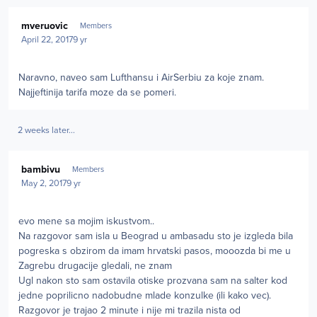
Author stats
mveruovic
Members
April 22, 2017
9 yr
Naravno, naveo sam Lufthansu i AirSerbiu za koje znam.
Najjeftinija tarifa moze da se pomeri.
2 weeks later...
Author stats
bambivu
Members
May 2, 2017
9 yr
evo mene sa mojim iskustvom..
Na razgovor sam isla u Beograd u ambasadu sto je izgleda bila
pogreska s obzirom da imam hrvatski pasos, mooozda bi me u
Zagrebu drugacije gledali, ne znam
Ugl nakon sto sam ostavila otiske prozvana sam na salter kod
jedne poprilicno nadobudne mlade konzulke (ili kako vec).
Razgovor je trajao 2 minute i nije mi trazila nista od