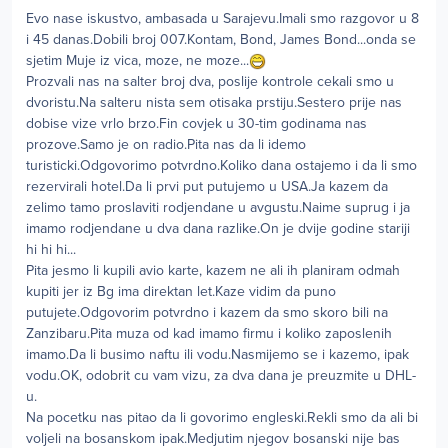
Evo nase iskustvo, ambasada u Sarajevu.Imali smo razgovor u 8
i 45 danas.Dobili broj 007.Kontam, Bond, James Bond...onda se
sjetim Muje iz vica, moze, ne moze...
Prozvali nas na salter broj dva, poslije kontrole cekali smo u
dvoristu.Na salteru nista sem otisaka prstiju.Sestero prije nas
dobise vize vrlo brzo.Fin covjek u 30-tim godinama nas
prozove.Samo je on radio.Pita nas da li idemo
turisticki.Odgovorimo potvrdno.Koliko dana ostajemo i da li smo
rezervirali hotel.Da li prvi put putujemo u USA.Ja kazem da
zelimo tamo proslaviti rodjendane u avgustu.Naime suprug i ja
imamo rodjendane u dva dana razlike.On je dvije godine stariji
hi hi hi...
Pita jesmo li kupili avio karte, kazem ne ali ih planiram odmah
kupiti jer iz Bg ima direktan let.Kaze vidim da puno
putujete.Odgovorim potvrdno i kazem da smo skoro bili na
Zanzibaru.Pita muza od kad imamo firmu i koliko zaposlenih
imamo.Da li busimo naftu ili vodu.Nasmijemo se i kazemo, ipak
vodu.OK, odobrit cu vam vizu, za dva dana je preuzmite u DHL-
u.
Na pocetku nas pitao da li govorimo engleski.Rekli smo da ali bi
voljeli na bosanskom ipak.Medjutim njegov bosanski nije bas