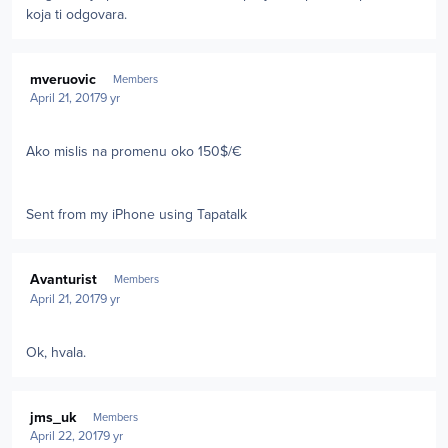
koja ti odgovara.
Author stats
mveruovic
Members
April 21, 2017
9 yr
Ako mislis na promenu oko 150$/€
Sent from my iPhone using Tapatalk
Author stats
Avanturist
Members
April 21, 2017
9 yr
Ok, hvala.
Author stats
jms_uk
Members
April 22, 2017
9 yr