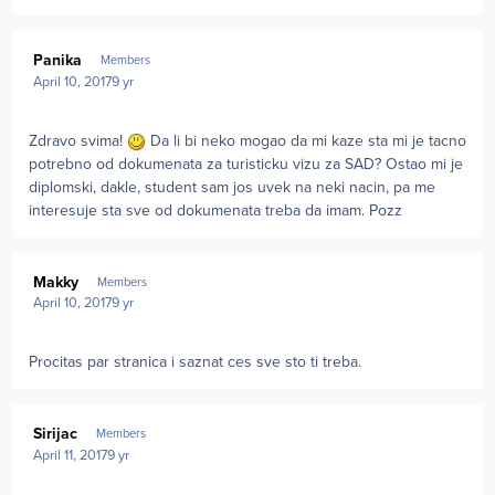
Author stats
Panika
Members
April 10, 2017
9 yr
Zdravo svima!
Da li bi neko mogao da mi kaze sta mi je tacno
potrebno od dokumenata za turisticku vizu za SAD? Ostao mi je
diplomski, dakle, student sam jos uvek na neki nacin, pa me
interesuje sta sve od dokumenata treba da imam. Pozz
Author stats
Makky
Members
April 10, 2017
9 yr
Procitas par stranica i saznat ces sve sto ti treba.
Author stats
Sirijac
Members
April 11, 2017
9 yr