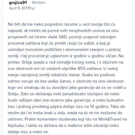
grujica91
Members
April 9, 2017
9 yr
Ne bih da me neko pogrešno razume u vezi ovoga što ću
napisati, ali mislim da pored svih neophodnih uslova za vizu
propisanih od strane vlade SAD, postoji unapred odredjen
procenat zahteva koji će primiti i koje će odbiti, a koji je
uslovljen trenutnim političkim i ekonomskim stanjem u jednoj
zemlji. I taj procenat je uglavnom iz godine u godinu sličan. Na
primer, Srbija spada u red zemalja trećeg sveta, i s obzirom na
sve okolnosti oni će odobriti otprilike 85% zahteva. U nekoj
manje razvijenoj zemlji odobriće manje. Svako ko podnosi
zahtev veruje da ima velike šanse, s obzirom na one okolnosti
koje oni smatraju da su dovoljno jaka garancija da će se vratiti u
Srbiju. Zato se dešavaju neki paradoksalni slučajevi da neko
bude odbijen iako ima stvarno jake garancije, a neko bukvalno
bez i jednog predatog papira dobije vizu na 10 godina. Tako da
mislim da i to treba imati u vidu, mada na to mi ne možemo da
utičemo. Pratim komentare studenata koji idu na Work&Travel na
fejsbuku, i tamo se dešava da u maltene istim situacija neko
dobije vizu a neko ne.