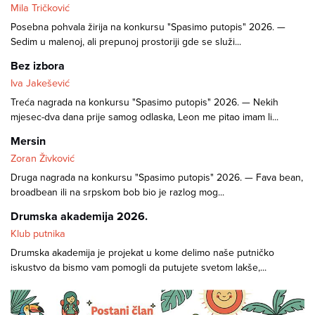
Mila Tričković
Posebna pohvala žirija na konkursu "Spasimo putopis" 2026. —
Sedim u malenoj, ali prepunoj prostoriji gde se služi...
Bez izbora
Iva Jakešević
Treća nagrada na konkursu "Spasimo putopis" 2026. — Nekih
mjesec-dva dana prije samog odlaska, Leon me pitao imam li...
Mersin
Zoran Živković
Druga nagrada na konkursu "Spasimo putopis" 2026. — Fava bean,
broadbean ili na srpskom bob bio je razlog mog...
Drumska akademija 2026.
Klub putnika
Drumska akademija je projekat u kome delimo naše putničko
iskustvo da bismo vam pomogli da putujete svetom lakše,...