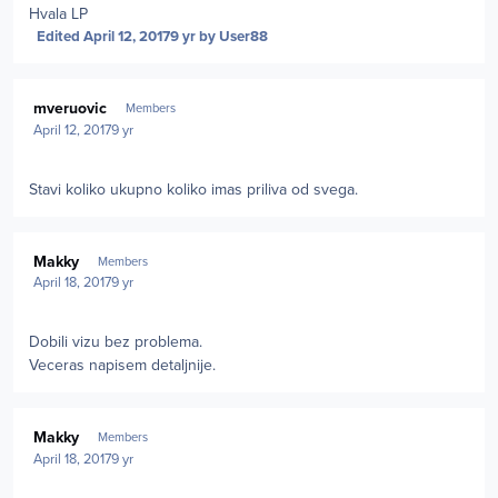
Hvala LP
Edited
April 12, 2017
9 yr
by User88
Author stats
mveruovic
Members
April 12, 2017
9 yr
Stavi koliko ukupno koliko imas priliva od svega.
Author stats
Makky
Members
April 18, 2017
9 yr
Dobili vizu bez problema.
Veceras napisem detaljnije.
Author stats
Makky
Members
April 18, 2017
9 yr