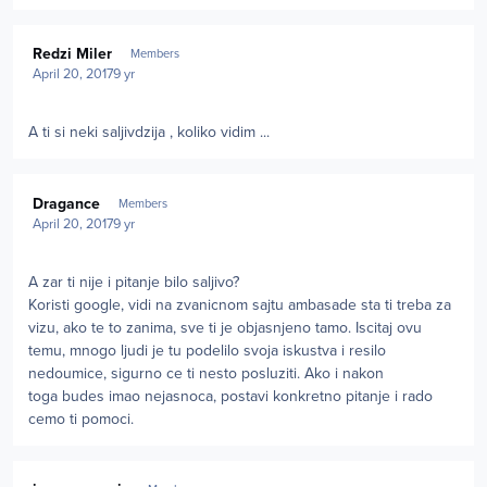
Author stats
Redzi Miler
Members
April 20, 2017
9 yr
A ti si neki saljivdzija , koliko vidim ...
Author stats
Dragance
Members
April 20, 2017
9 yr
A zar ti nije i pitanje bilo saljivo?
Koristi google, vidi na zvanicnom sajtu ambasade sta ti treba za
vizu, ako te to zanima, sve ti je objasnjeno tamo. Iscitaj ovu
temu, mnogo ljudi je tu podelilo svoja iskustva i resilo
nedoumice, sigurno ce ti nesto posluziti. Ako i nakon
toga budes imao nejasnoca, postavi konkretno pitanje i rado
cemo ti pomoci.
Author stats