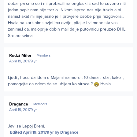
dobar pa smo se i mi prebacili na engleski.E sad to cuveno niti
jedan papir nam nije trazio...Nikom ispred nas nije trazio a ni
nama.Fakat mi nije jasno je l' provjere osobe prije razgovora...
Hvala na korisnim savjetima ovdje, pitajte i vi mene sta vas
zanima.I da, maloprije dobih mail da je putovnicu preuzeo DHL.
Sretno svima!
Author stats
Redzi Miler
Members
April 19, 2017
9 yr
Ljudi , hocu da idem u Majami na more , 10 dana , sta , kako ,
pomogajte da odem da se ubijem ko siroce ?
Hvala ...
Author stats
Dragance
Members
April 19, 2017
9 yr
Javi se Lepoj Breni.
Edited
April 19, 2017
9 yr
by Dragance