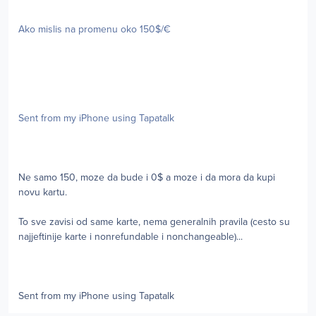
Ako mislis na promenu oko 150$/€
Sent from my iPhone using Tapatalk
Ne samo 150, moze da bude i 0$ a moze i da mora da kupi
novu kartu.
To sve zavisi od same karte, nema generalnih pravila (cesto su
najjeftinije karte i nonrefundable i nonchangeable)...
Sent from my iPhone using Tapatalk