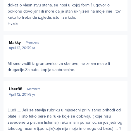
dokaz o vlasnistvu stana, se nosi u kojoj formi? ugovor o
poklonu dovoljan? ili mora da je stan uknjizen na moje ime i to?
kako to treba da izgleda, isto i za kola.
Hvala
Author stats
Makky
Members
April 12, 2017
9 yr
Mi smo vadili iz gruntovnice za stanove, ne znam moze li
drugacije.Za auto, kopija saobracajne.
Author stats
User88
Members
April 12, 2017
9 yr
Ljudi .... Jeli se stavlja rubriku u mjesecni priliv samo prihodi od
plate ili isto tako pare na ruke koje se dobivaju ( koje nisu
zavedene u platnim listama ) i ako imam punomoc sa jos jednog
tekuceg racuna tj.penzija(koja nija moje ime nego od babe) ... ?