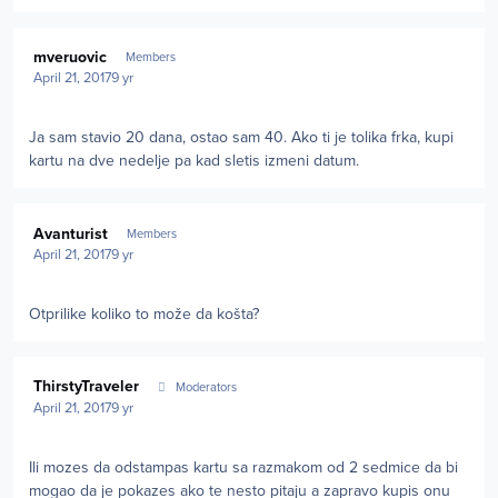
Author stats
mveruovic
Members
April 21, 2017
9 yr
Ja sam stavio 20 dana, ostao sam 40. Ako ti je tolika frka, kupi
kartu na dve nedelje pa kad sletis izmeni datum.
Author stats
Avanturist
Members
April 21, 2017
9 yr
Otprilike koliko to može da košta?
Author stats
ThirstyTraveler
Moderators
April 21, 2017
9 yr
Ili mozes da odstampas kartu sa razmakom od 2 sedmice da bi
mogao da je pokazes ako te nesto pitaju a zapravo kupis onu