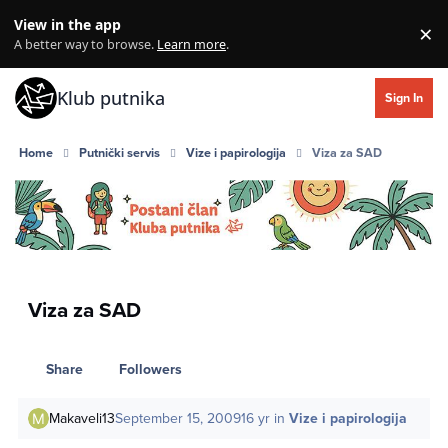
Skip to content
View in the app
×
Di
A better way to browse.
Learn more
.
Klub putnika
Sign In
Home
Putnički servis
Vize i papirologija
Viza za SAD
Viza za SAD
Share
Followers
Makaveli13
September 15, 2009
16 yr
in
Vize i papirologija