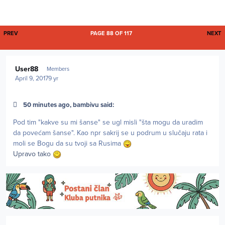
FIRST PAGE
L
PREV
PAGE 88 OF 117
NEXT
Author stats
User88
Members
April 9, 2017
9 yr
50 minutes ago, bambivu said:
Pod tim "kakve su mi šanse" se ugl misli "šta mogu da uradim
da povećam šanse". Kao npr sakrij se u podrum u slučaju rata i
moli se Bogu da su tvoji sa Rusima
Upravo tako
Author stats