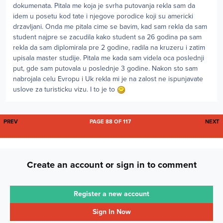
dokumenata. Pitala me koja je svrha putovanja rekla sam da
idem u posetu kod tate i njegove porodice koji su americki
drzavljani. Onda me pitala cime se bavim, kad sam rekla da sam
student najpre se zacudila kako student sa 26 godina pa sam
rekla da sam diplomirala pre 2 godine, radila na kruzeru i zatim
upisala master studije. Pitala me kada sam videla oca poslednji
put, gde sam putovala u poslednje 3 godine. Nakon sto sam
nabrojala celu Evropu i Uk rekla mi je na zalost ne ispunjavate
uslove za turisticku vizu. I to je to
FIRST PAGE
L
PREV
PAGE 88 OF 117
NEXT
Create an account or sign in to comment
Register a new account
Sign In Now