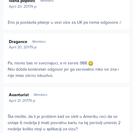
ivana.popovic
Members
April 20, 2017
9 yr
Eno ja postavila pitanje u vezi vize za UK pa nema odgovora :/
Author stats
Dragance
Members
April 20, 2017
9 yr
Pa, nismo bas ni sveznajuci, a ni servis 988
Nisi dobila konkretan odgovor jer ga verovatno niko ne zna i
nije imao slicno iskustvo.
Author stats
Avanturist
Members
April 21, 2017
9 yr
Šta mislite, da li je problem kad se sleti u Ameriku reci da se
ostaje 6 nedelja (i imati povratnu kartu na taj period) umesto 2
nedelje koliko stoji u aplikaciji za vizu?