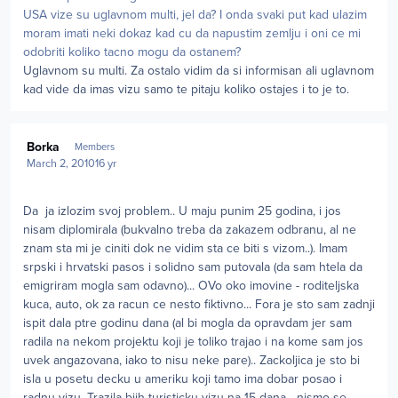
USA vize su uglavnom multi, jel da? I onda svaki put kad ulazim
moram imati neki dokaz kad cu da napustim zemlju i oni ce mi
odobriti koliko tacno mogu da ostanem?
Uglavnom su multi. Za ostalo vidim da si informisan ali uglavnom
kad vide da imas vizu samo te pitaju koliko ostajes i to je to.
Author stats
Borka
Members
March 2, 2010
16 yr
Da ja izlozim svoj problem.. U maju punim 25 godina, i jos
nisam diplomirala (bukvalno treba da zakazem odbranu, al ne
znam sta mi je ciniti dok ne vidim sta ce biti s vizom..). Imam
srpski i hrvatski pasos i solidno sam putovala (da sam htela da
emigriram mogla sam odavno)... OVo oko imovine - roditeljska
kuca, auto, ok za racun ce nesto fiktivno... Fora je sto sam zadnji
ispit dala ptre godinu dana (al bi mogla da opravdam jer sam
radila na nekom projektu koji je toliko trajao i na kome sam jos
uvek angazovana, iako to nisu neke pare).. Zackoljica je sto bi
isla u posetu decku u ameriku koji tamo ima dobar posao i
radnu vizu. Trazila biih turisticku vizu na 15 dana - nismo se