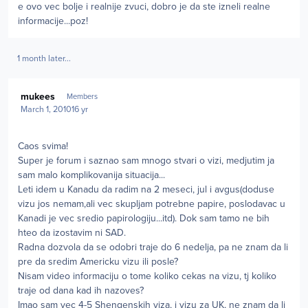
e ovo vec bolje i realnije zvuci, dobro je da ste izneli realne
informacije...poz!
1 month later...
Author stats
mukees
Members
March 1, 2010
16 yr
Caos svima!
Super je forum i saznao sam mnogo stvari o vizi, medjutim ja
sam malo komplikovanija situacija...
Leti idem u Kanadu da radim na 2 meseci, jul i avgus(doduse
vizu jos nemam,ali vec skupljam potrebne papire, poslodavac u
Kanadi je vec sredio papirologiju...itd). Dok sam tamo ne bih
hteo da izostavim ni SAD.
Radna dozvola da se odobri traje do 6 nedelja, pa ne znam da li
pre da sredim Americku vizu ili posle?
Nisam video informaciju o tome koliko cekas na vizu, tj koliko
traje od dana kad ih nazoves?
Imao sam vec 4-5 Shengenskih viza, i vizu za UK, ne znam da li