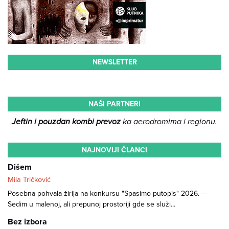
NEWSLETTER
NAŠI PARTNERI
Jeftin i pouzdan kombi prevoz
ka aerodromima i regionu.
NAJNOVIJI ČLANCI
Dišem
Mila Tričković
Posebna pohvala žirija na konkursu "Spasimo putopis" 2026. —
Sedim u malenoj, ali prepunoj prostoriji gde se služi...
Bez izbora