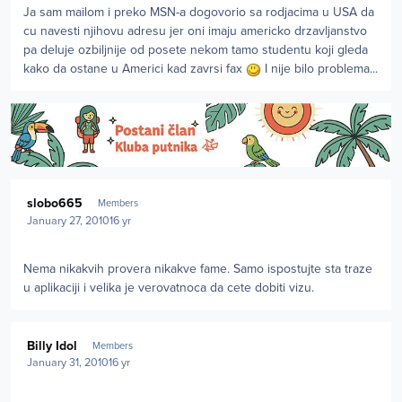
Ja sam mailom i preko MSN-a dogovorio sa rodjacima u USA da
cu navesti njihovu adresu jer oni imaju americko drzavljanstvo
pa deluje ozbiljnije od posete nekom tamo studentu koji gleda
kako da ostane u Americi kad zavrsi fax
I nije bilo problema...
Author stats
slobo665
Members
January 27, 2010
16 yr
Nema nikakvih provera nikakve fame. Samo ispostujte sta traze
u aplikaciji i velika je verovatnoca da cete dobiti vizu.
Author stats
Billy Idol
Members
January 31, 2010
16 yr