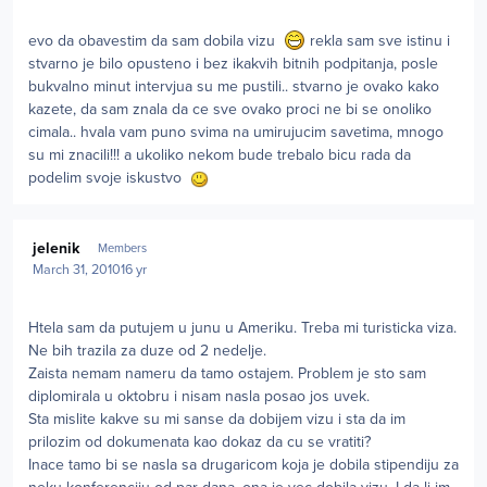
evo da obavestim da sam dobila vizu
rekla sam sve istinu i
stvarno je bilo opusteno i bez ikakvih bitnih podpitanja, posle
bukvalno minut intervjua su me pustili.. stvarno je ovako kako
kazete, da sam znala da ce sve ovako proci ne bi se onoliko
cimala.. hvala vam puno svima na umirujucim savetima, mnogo
su mi znacili!!! a ukoliko nekom bude trebalo bicu rada da
podelim svoje iskustvo
Author stats
jelenik
Members
March 31, 2010
16 yr
Htela sam da putujem u junu u Ameriku. Treba mi turisticka viza.
Ne bih trazila za duze od 2 nedelje.
Zaista nemam nameru da tamo ostajem. Problem je sto sam
diplomirala u oktobru i nisam nasla posao jos uvek.
Sta mislite kakve su mi sanse da dobijem vizu i sta da im
prilozim od dokumenata kao dokaz da cu se vratiti?
Inace tamo bi se nasla sa drugaricom koja je dobila stipendiju za