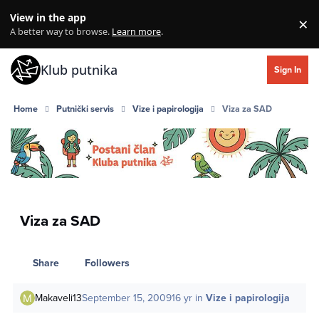
Skip to content
View in the app
×
Di
A better way to browse.
Learn more
.
Klub putnika
Sign In
Home
Putnički servis
Vize i papirologija
Viza za SAD
Viza za SAD
Share
Followers
Makaveli13
September 15, 2009
16 yr
in
Vize i papirologija