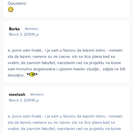
Opusteno
Author stats
Borka
Members
March 3, 2010
16 yr
e, puno vam hvala... i ja sam u fazonu da kazem istinu - nemam
sta da lazem, namere su mi casne. sto se tice plana kad se
vratim, da zavrsim fakultet, nasstavim rad na projektu na kome
sam trenutno angazovana i upisem master studije... valjda ce biti
dovoljno.
Author stats
meelosh
Members
March 3, 2010
16 yr
e, puno vam hvala... i ja sam u fazonu da kazem istinu - nemam
sta da lazem, namere su mi casne. sto se tice plana kad se
vratim, da zavrsim fakultet, nasstavim rad na projektu na kome