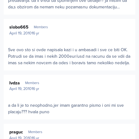
predavanja. da li vredi da spominjem ove detalje?? ja mislim da
da,s obzirom da nemam neku pozamasnu dokumentaciju...
Author stats
slobo665
Members
April 19, 2010
16 yr
Sve ovo sto si ovde napisala kazi i u ambasadi i sve ce biti OK.
Potrudi se da imas i nekih 2000eur/usd na racunu da se vdii da
imas sa nekim novcem da odes i boravis tamo nekoliko nedelja.
Author stats
Ivdza
Members
April 19, 2010
16 yr
a da li je to neophodno,jer imam garantno pismo i oni mi sve
placaju??? hvala puno
Author stats
praguc
Members
April 19, 2010
16 yr