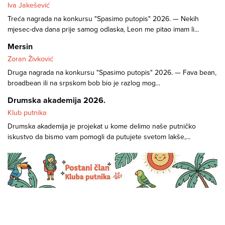
Iva Jakešević
Treća nagrada na konkursu "Spasimo putopis" 2026. — Nekih
mjesec-dva dana prije samog odlaska, Leon me pitao imam li...
Mersin
Zoran Živković
Druga nagrada na konkursu "Spasimo putopis" 2026. — Fava bean,
broadbean ili na srpskom bob bio je razlog mog...
Drumska akademija 2026.
Klub putnika
Drumska akademija je projekat u kome delimo naše putničko
iskustvo da bismo vam pomogli da putujete svetom lakše,...