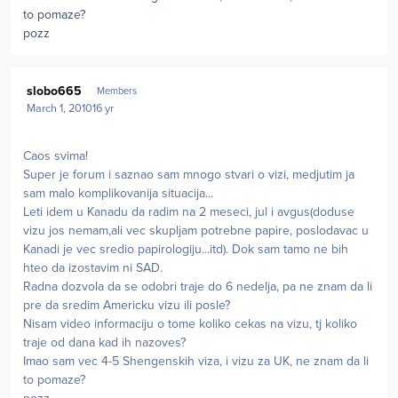
to pomaze?
pozz
Author stats
slobo665
Members
March 1, 2010
16 yr
Caos svima!
Super je forum i saznao sam mnogo stvari o vizi, medjutim ja
sam malo komplikovanija situacija...
Leti idem u Kanadu da radim na 2 meseci, jul i avgus(doduse
vizu jos nemam,ali vec skupljam potrebne papire, poslodavac u
Kanadi je vec sredio papirologiju...itd). Dok sam tamo ne bih
hteo da izostavim ni SAD.
Radna dozvola da se odobri traje do 6 nedelja, pa ne znam da li
pre da sredim Americku vizu ili posle?
Nisam video informaciju o tome koliko cekas na vizu, tj koliko
traje od dana kad ih nazoves?
Imao sam vec 4-5 Shengenskih viza, i vizu za UK, ne znam da li
to pomaze?