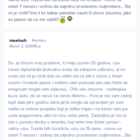
videli 7 meseci i zelimo da zajedno proslavimo rodjendane... Sta
mi je ciniti? Ima li ko kakav pametan savet ili slicno iskustvo, jako
se plasim da ce me odbiti?
Author stats
meelosh
Members
March 3, 2010
16 yr
Da ja izlozim svoj problem.. U maju punim 25 godina, i jos
nisam diplomirala (bukvalno treba da zakazem odbranu, al ne
znam sta mi je ciniti dok ne vidim sta ce biti s vizom..). Imam
srpski i hrvatski pasos i solidno sam putovala (da sam htela da
emigriram mogla sam odavno)... OVo oko imovine - roditeljska
kuca, auto, ok za racun ce nesto fiktivno... Fora je sto sam zadnji
ispit dala ptre godinu dana (al bi mogla da opravdam jer sam
radila na nekom projektu koji je toliko trajao i na kome sam jos
uvek angazovana, iako to nisu neke pare).. Zackoljica je sto bi
isla u posetu decku u ameriku koji tamo ima dobar posao i
radnu vizu. Trazila biih turisticku vizu na 15 dana - nismo se
videli 7 meseci i zelimo da zajedno proslavimo rodjendane... Sta