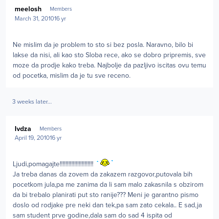
Author stats
meelosh
Members
March 31, 2010
16 yr
Ne mislim da je problem to sto si bez posla. Naravno, bilo bi
lakse da nisi, ali kao sto Sloba rece, ako se dobro pripremis, sve
moze da prodje kako treba. Najbolje da pazljivo iscitas ovu temu
od pocetka, mislim da je tu sve receno.
3 weeks later...
Author stats
Ivdza
Members
April 19, 2010
16 yr
Ljudi,pomagajte!!!!!!!!!!!!!!!!!!!!!!!
Ja treba danas da zovem da zakazem razgovor,putovala bih
pocetkom jula,pa me zanima da li sam malo zakasnila s obzirom
da bi trebalo planirati put sto ranije??? Meni je garantno pismo
doslo od rodjake pre neki dan tek,pa sam zato cekala.. E sad,ja
sam student prve godine,dala sam do sad 4 ispita od