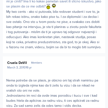
mi je ciniti? Ima li ko kakav pametan savet ili slicno iskustvo, jako
se plasim da ce me odbiti?
My two cents - ako si putovala, bila redovan student i sve to, ja
bih rekao istinu, onako kako pise tu. I za diplomski i za decka i
sve ostalo. Ono sto u tvom postu ne pise, a svakako ces dobiti
kao pitanje na intervjuu, je sta ti planiras u zivotu posle fakulteta
i tog putovanja - mislim da ti je upravo taj odgovor najvazniji i
odlucujuci. Ako imas konkretan plan, nastavak studija, posao
koji te ceka, privatno preduzetnistvo, sta god, to je okej. Ako si
u fazonu ne znam, videcu, bojim se da bi to moglo biti sumnjivo.
Author stats
Cruela DeVil
Members
March 3, 2010
16 yr
Nema potrebe da se plasis, je obicno oni taj strah namirisu pa
onda to izgleda njima kao da ti zelis tu vizu i da se nikad ne
vratish sto oni ne vole.
Jednostavno im reci da ovde imas porodicu i kucu i sve i kad
budes htela da apliciras za radnu vizu, ti ces aplicirati za radnu
vizu. Za sad samo zelis da odes tamo i vidis decka.