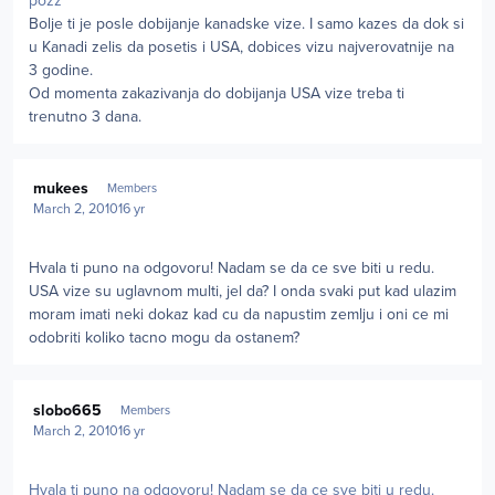
pozz
Bolje ti je posle dobijanje kanadske vize. I samo kazes da dok si
u Kanadi zelis da posetis i USA, dobices vizu najverovatnije na
3 godine.
Od momenta zakazivanja do dobijanja USA vize treba ti
trenutno 3 dana.
Author stats
mukees
Members
March 2, 2010
16 yr
Hvala ti puno na odgovoru! Nadam se da ce sve biti u redu.
USA vize su uglavnom multi, jel da? I onda svaki put kad ulazim
moram imati neki dokaz kad cu da napustim zemlju i oni ce mi
odobriti koliko tacno mogu da ostanem?
Author stats
slobo665
Members
March 2, 2010
16 yr
Hvala ti puno na odgovoru! Nadam se da ce sve biti u redu.