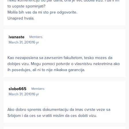
neku konferenciju od par dana, ona je vec dobila vizu. I da li im
to uopste spominjati?
Molila bih vas da mi sto pre odgovorite.
Unapred hvala.
Author stats
ivanaste
Members
March 31, 2010
16 yr
Kao nezaposlena sa zavrsenim fakultetom, tesko mozes da
dobijes vizu. Mogu pomoci potvrde o vlasnistvu nekretnina ako
ih posedujes, ali ni to nije nikakva garancija.
Author stats
slobo665
Members
March 31, 2010
16 yr
Ako dobro spremis dokumentaciju da imas cvrste veze sa
Srbijom i da ces se vratiti mislim da ces dobiti vizu.