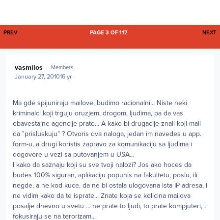
FIRST PAGE
L
PREV
PAGE 3 OF 117
NEXT
Author stats
vasmilos
Members
January 27, 2010
16 yr
Ma gde spijuniraju mailove, budimo racionalni... Niste neki
kriminalci koji trguju oruzjem, drogom, ljudima, pa da vas
obavestajne agencije prate... A kako bi drugacije znali koji mail
da "prisluskuju" ? Otvoris dva naloga, jedan im navedes u app.
form-u, a drugi koristis zapravo za komunikaciju sa ljudima i
dogovore u vezi sa putovanjem u USA...
I kako da saznaju koji su sve tvoji nalozi? Jos ako hoces da
budes 100% siguran, aplikaciju popunis na fakultetu, poslu, ili
negde, a ne kod kuce, da ne bi ostala ulogovana ista IP adresa, i
ne vidim kako da te isprate... Znate koja se kolicina mailova
posalje dnevno u svetu ... ne prate to ljudi, to prate kompjuteri, i
fokusiraju se na terorizam...