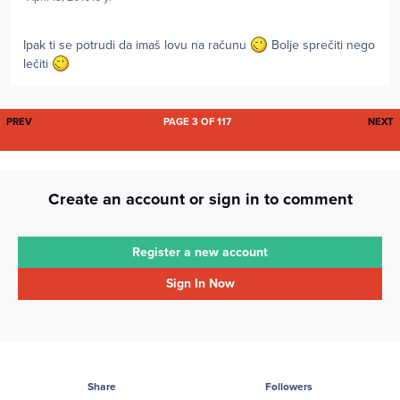
Ipak ti se potrudi da imaš lovu na računu
Bolje sprečiti nego
lečiti
FIRST PAGE
L
PREV
PAGE 3 OF 117
NEXT
Create an account or sign in to comment
Register a new account
Sign In Now
Share
Followers