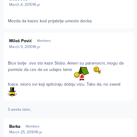
March 4, 2010
16 yr
Mozda da kazes kod prijatelja umesto decka.
Author stats
Miloš Pović
Members
March 5, 2010
16 yr
Bice bolje ovo sto kaze Slobo. Ameri su paranoicni, mogu da
pomisle da ces da se udajes tamo
Inace, skoro svi koji apliciraju dobiju vizu. Tako da, no sweat
3 weeks later...
Author stats
Borka
Members
March 25, 2010
16 yr