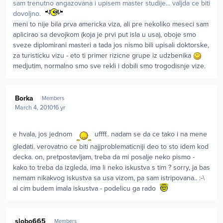
sam trenutno angazovana i upisem master studije... valjda ce biti
dovoljno.
meni to nije bila prva americka viza, ali pre nekoliko meseci sam
aplicirao sa devojkom (koja je prvi put isla u usa), oboje smo
sveze diplomirani masteri a tada jos nismo bili upisali doktorske,
za turisticku vizu - eto ti primer rizicne grupe iz udzbenika
medjutim, normalno smo sve rekli i dobili smo trogodisnje vize.
Author stats
Borka
Members
March 4, 2010
16 yr
e hvala, jos jednom
uffff.. nadam se da ce tako i na mene
gledati. verovatno ce biti najjproblematicniji deo to sto idem kod
decka. on, pretpostavljam, treba da mi posalje neko pismo -
kako to treba da izgleda, ima li neko iskustva s tim ? sorry, ja bas
nemam nikakvog iskustva sa usa vizom, pa sam istripovana.. :-\
al cim budem imala iskustva - podelicu ga rado
Author stats
slobo665
Members