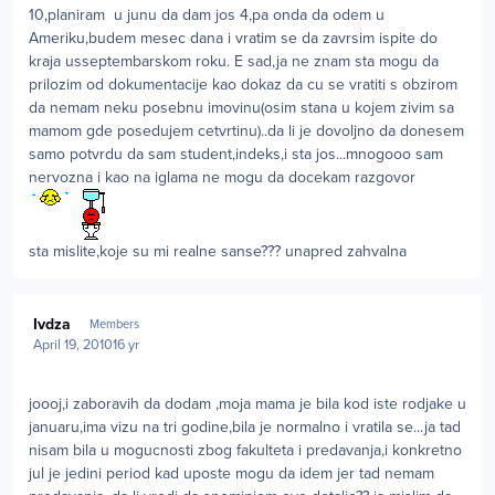
10,planiram u junu da dam jos 4,pa onda da odem u
Ameriku,budem mesec dana i vratim se da zavrsim ispite do
kraja usseptembarskom roku. E sad,ja ne znam sta mogu da
prilozim od dokumentacije kao dokaz da cu se vratiti s obzirom
da nemam neku posebnu imovinu(osim stana u kojem zivim sa
mamom gde posedujem cetvrtinu)..da li je dovoljno da donesem
samo potvrdu da sam student,indeks,i sta jos...mnogooo sam
nervozna i kao na iglama ne mogu da docekam razgovor
sta mislite,koje su mi realne sanse??? unapred zahvalna
Author stats
Ivdza
Members
April 19, 2010
16 yr
joooj,i zaboravih da dodam ,moja mama je bila kod iste rodjake u
januaru,ima vizu na tri godine,bila je normalno i vratila se...ja tad
nisam bila u mogucnosti zbog fakulteta i predavanja,i konkretno
jul je jedini period kad uposte mogu da idem jer tad nemam