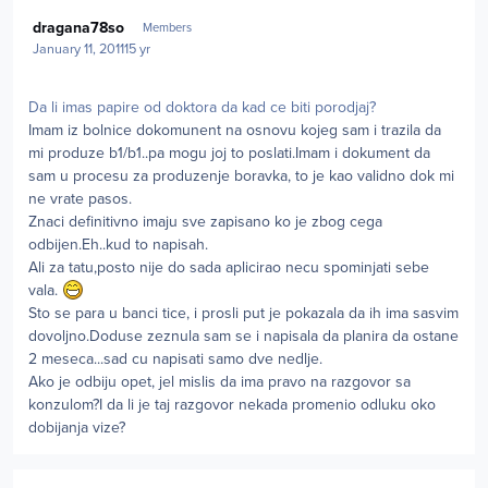
Author stats
dragana78so
Members
January 11, 2011
15 yr
Da li imas papire od doktora da kad ce biti porodjaj?
Imam iz bolnice dokomunent na osnovu kojeg sam i trazila da
mi produze b1/b1..pa mogu joj to poslati.Imam i dokument da
sam u procesu za produzenje boravka, to je kao validno dok mi
ne vrate pasos.
Znaci definitivno imaju sve zapisano ko je zbog cega
odbijen.Eh..kud to napisah.
Ali za tatu,posto nije do sada aplicirao necu spominjati sebe
vala.
Sto se para u banci tice, i prosli put je pokazala da ih ima sasvim
dovoljno.Doduse zeznula sam se i napisala da planira da ostane
2 meseca...sad cu napisati samo dve nedlje.
Ako je odbiju opet, jel mislis da ima pravo na razgovor sa
konzulom?I da li je taj razgovor nekada promenio odluku oko
dobijanja vize?
Author stats