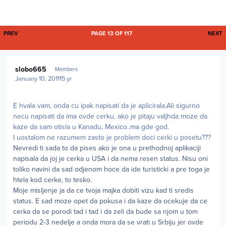
FIRST PAGE
L
PREV
PAGE 13 OF 117
NEXT
Author stats
slobo665
Members
January 10, 2011
15 yr
E hvala vam, onda cu ipak napisati da je aplicirala.Ali sigurno
necu napisati da ima ovde cerku, ako je pitaju valjhda moze da
kaze da sam otisla u Kanadu, Mexico..ma gde god.
I uostalom ne razumem zasto je problem doci cerki u posetu???
Nevredi ti sada to da pises ako je ona u prethodnoj aplikaciji
napisala da joj je cerka u USA i da nema resen status. Nisu oni
toliko navini da sad odjenom hoce da ide turisticki a pre toga je
htela kod cerke, to tesko.
Moje misljenje ja da ce tvoja majka dobiti vizu kad ti sredis
status. E sad moze opet da pokusa i da kaze da ocekuje da ce
cerka da se porodi tad i tad i da zeli da bude sa njom u tom
periodu 2-3 nedelje a onda mora da se vrati u Srbiju jer ovde