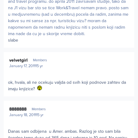
and travel programu. do aprila 2011 zavrsavam studije, tako da
na J1 vizu bar sto se tice Work&Travel nemam pravo. posto sam
u medjuvremenu (sad u decembru) pocela da radim, zanima me
kakve su mi sanse za npr. turisticku vizu? moram da
napomenem da nemam radnu knjizicu niti s poslom koji radim
ima nade da cu je u skorije vreme dobiti.
slabe
Author stats
velvetgirl
Members
January 17, 2011
15 yr
ok, hvala, ali ne ocekuju valjda od svih koji podnove zahtev da
imaju knjizice?
Author stats
8888888
Members
January 18, 2011
15 yr
Danas sam odbijena u Amer. ambas. Razlog je sto sam bila
ilegalno tamo duze od 365 dana i zabrana je 10 god. Na papiru