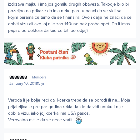
izdrzava majku i ima jos gomilu drugih obaveza. Takodje bilo bi
pozeljno da prikaze da ima neke pare u banci da se vidi sa
kojim parama ce tamo da se finansira. Ovo i dalje ne znaci da ce
dobiti vizu ali ako joj nije zao 140usd nek proba opet. Da li imas
papire od doktora da kad ce biti porodjaj?
Author stats
8888888
Members
January 10, 2011
15 yr
Veroda li je bolje reci da kcerka treba da se porodi ili ne_ Moja
prijateljica je pre par godina rekla da ide da vidi unuku i nije
dobila vizu. iako joj kcerka ima USA pasos.
Verovatno misle da se nece vratiti.
Author stats