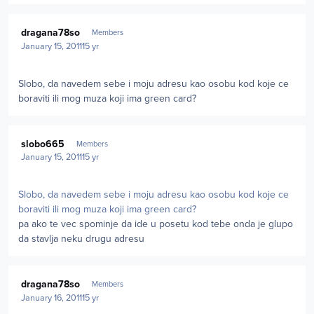
Author stats
dragana78so
Members
January 15, 2011
15 yr
Slobo, da navedem sebe i moju adresu kao osobu kod koje ce
boraviti ili mog muza koji ima green card?
Author stats
slobo665
Members
January 15, 2011
15 yr
Slobo, da navedem sebe i moju adresu kao osobu kod koje ce
boraviti ili mog muza koji ima green card?
pa ako te vec spominje da ide u posetu kod tebe onda je glupo
da stavlja neku drugu adresu
Author stats
dragana78so
Members
January 16, 2011
15 yr