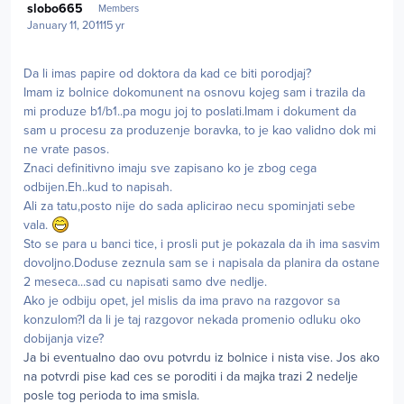
slobo665
Members
January 11, 2011
15 yr
Da li imas papire od doktora da kad ce biti porodjaj?
Imam iz bolnice dokomunent na osnovu kojeg sam i trazila da
mi produze b1/b1..pa mogu joj to poslati.Imam i dokument da
sam u procesu za produzenje boravka, to je kao validno dok mi
ne vrate pasos.
Znaci definitivno imaju sve zapisano ko je zbog cega
odbijen.Eh..kud to napisah.
Ali za tatu,posto nije do sada aplicirao necu spominjati sebe
vala.
Sto se para u banci tice, i prosli put je pokazala da ih ima sasvim
dovoljno.Doduse zeznula sam se i napisala da planira da ostane
2 meseca...sad cu napisati samo dve nedlje.
Ako je odbiju opet, jel mislis da ima pravo na razgovor sa
konzulom?I da li je taj razgovor nekada promenio odluku oko
dobijanja vize?
Ja bi eventualno dao ovu potvrdu iz bolnice i nista vise. Jos ako
na potvrdi pise kad ces se poroditi i da majka trazi 2 nedelje
posle tog perioda to ima smisla.