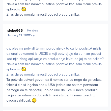
Navela sam bila naravno i tatine podatke kad sam mami pravila
aplikaciju
Znas da se moraju navesti podaci o supruzniku.
Author stats
slobo665
Members
January 13, 2011
15 yr
da, pise na potvrdi termin porodjaja-ok to cu joj poslati.A mislis
da onaj dokument iz USCIS-a koji potvrdjuje da su nam pasosi
kod njih zbog aplikacije za produzenje b1/b1-da joj to ne saljem?
Navela sam bila naravno i tatine podatke kad sam mami pravila
aplikaciju
Znas da se moraju navesti podaci o supruzniku.
Ta potvrda ustvari govori da ti nemas status nego da ga cekas,
fakticki ti nisi legalno sad u USA jednio sto sa tom potvrdom
nemogu da te deportuju do odluke da li ce ili nece produziti
tvoju vizu odnosno dodeliti ti neki status. Ti sama izvedi iz
ovoga zakljucak