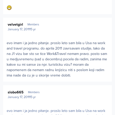
Author stats
velvetgirl
Members
January 17, 2011
15 yr
evo imam i ja jedno pitanje. proslo leto sam bila u Usa na work
and travel programu. do aprila 2011 zavrsavam studije, tako da
na J1 vizu bar sto se tice Work&Travel nemam pravo. posto sam
u medjuvremenu (sad u decembru) pocela da radim, zanima me
kakve su mi sanse za npr. turisticku vizu? moram da
napomenem da nemam radnu knjizicu niti s poslom koji radim
ima nade da cu je u skorije vreme dobiti.
Author stats
slobo665
Members
January 17, 2011
15 yr
evo imam i ja jedno pitanje. proslo leto sam bila u Usa na work