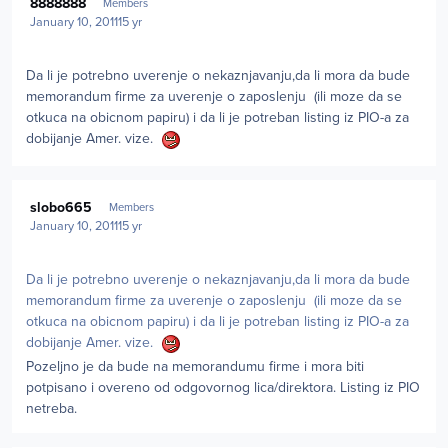
8888888
Members
January 10, 2011
15 yr
Da li je potrebno uverenje o nekaznjavanju,da li mora da bude
memorandum firme za uverenje o zaposlenju (ili moze da se
otkuca na obicnom papiru) i da li je potreban listing iz PIO-a za
dobijanje Amer. vize.
Author stats
slobo665
Members
January 10, 2011
15 yr
Da li je potrebno uverenje o nekaznjavanju,da li mora da bude
memorandum firme za uverenje o zaposlenju (ili moze da se
otkuca na obicnom papiru) i da li je potreban listing iz PIO-a za
dobijanje Amer. vize.
Pozeljno je da bude na memorandumu firme i mora biti
potpisano i overeno od odgovornog lica/direktora. Listing iz PIO
netreba.