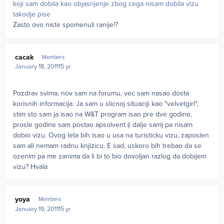
koji sam dobila kao objasnjenje zbog cega nisam dobila vizu
takodje pise
Zasto ovo niste spomenuli ranije!?
Author stats
cacak
Members
January 18, 2011
15 yr
Pozdrav svima, nov sam na forumu, vec sam nasao dosta
korisnih informacija. Ja sam u slicnoj situaciji kao "velvetgirl",
stim sto sam ja isao na W&T program isao pre dve godine,
prosle godine sam postao apsolvent (i dalje sam) pa nisam
dobio vizu. Ovog leta bih isao u usa na turisticku vizu, zaposlen
sam ali nemam radnu knjizicu. E sad, uskoro bih trebao da se
ozenim pa me zanima da li bi to bio dovoljan razlog da dobijem
vizu? Hvala
Author stats
yoya
Members
January 19, 2011
15 yr