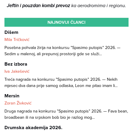
Jeftin i pouzdan kombi prevoz
ka aerodromima i regionu.
NAJNOVIJI ČLANCI
Dišem
Mila Tričković
Posebna pohvala žirija na konkursu "Spasimo putopis" 2026. —
Sedim u malenoj, ali prepunoj prostoriji gde se služi...
Bez izbora
Iva Jakešević
Treća nagrada na konkursu "Spasimo putopis" 2026. — Nekih
mjesec-dva dana prije samog odlaska, Leon me pitao imam li...
Mersin
Zoran Živković
Druga nagrada na konkursu "Spasimo putopis" 2026. — Fava bean,
broadbean ili na srpskom bob bio je razlog mog...
Drumska akademija 2026.