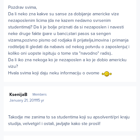
Pozdrav svima,
Da li neko zna kakve su sanse za dobijanje americke vize
nezaposlenim licima (da ne kazem nedavno svrsenim
studentima)? Da li je bolje priznati da si nezaposlen i navesti
neke druge fakte (pare u banci,stari pasos sa sengen
vizama,pozivno pismo od rodjaka ili prijatelja,imovina i primanja
roditelja) ili gledati da nabavis od nekog potvrdu o zaposlenju( i
koliko oni uopste ispituju o tome sta "navodno" radis)..
Da li iko zna nekoga ko je nezaposlen a ko je dobio americku
vizu?
Hvala svima koji daju neku informaciju o ovome
Author stats
KsenijaB
Members
January 21, 2011
15 yr
Takodje me zanima to sa studentima koji su apsolventi/pri kraju
studija, velvetgirl i ostali, javljajte kako ste prosli!
Author stats