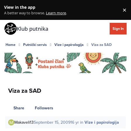
Skip to content
View in the app
×
Di
A better way to browse.
Learn more
.
Klub putnika
Sign In
Home
Putnički servis
Vize i papirologija
Viza za SAD
Viza za SAD
Share
Followers
Makaveli13
September 15, 2009
16 yr
in
Vize i papirologija