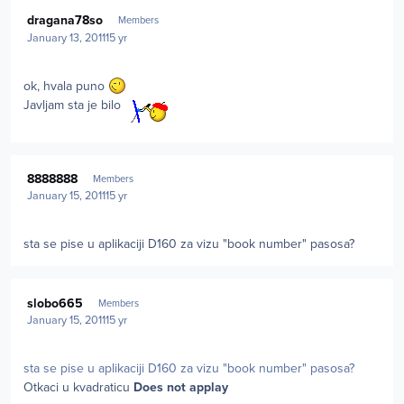
Author stats
dragana78so
Members
January 13, 2011
15 yr
ok, hvala puno
Javljam sta je bilo
Author stats
8888888
Members
January 15, 2011
15 yr
sta se pise u aplikaciji D160 za vizu "book number" pasosa?
Author stats
slobo665
Members
January 15, 2011
15 yr
sta se pise u aplikaciji D160 za vizu "book number" pasosa?
Otkaci u kvadraticu
Does not applay