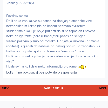
January 21, 2011
15 yr
Pozdrav svima,
Da li neko zna kakve su sanse za dobijanje americke vize
nezaposlenim licima (da ne kazem nedavno svrsenim
studentima)? Da li je bolje priznati da si nezaposlen i navesti
neke druge fakte (pare u banci,stari pasos sa sengen
vizama,pozivno pismo od rodjaka ili prijatelja,imovina i primanja
roditelja) ili gledati da nabavis od nekog potvrdu o zaposlenju( i
koliko oni uopste ispituju o tome sta "navodno" radis)..
Da li iko zna nekoga ko je nezaposlen a ko je dobio americku
vizu?
Hvala svima koji daju neku informaciju o ovome
bolje ni ne pokusavaj bez potvrde o zaposlenju
FIRST PAGE
L
PREV
PAGE 13 OF 117
NEXT