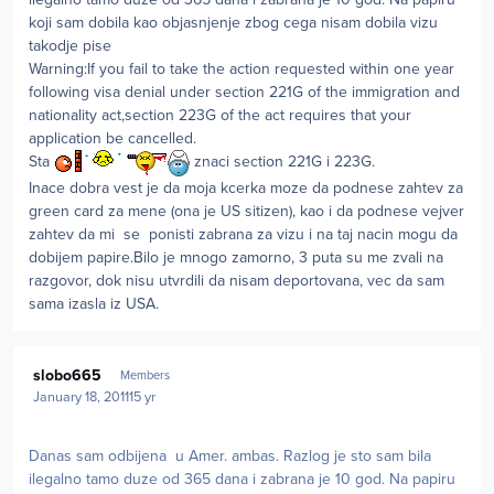
koji sam dobila kao objasnjenje zbog cega nisam dobila vizu
takodje pise
Warning:If you fail to take the action requested within one year
following visa denial under section 221G of the immigration and
nationality act,section 223G of the act requires that your
application be cancelled.
Sta
znaci section 221G i 223G.
Inace dobra vest je da moja kcerka moze da podnese zahtev za
green card za mene (ona je US sitizen), kao i da podnese vejver
zahtev da mi se ponisti zabrana za vizu i na taj nacin mogu da
dobijem papire.Bilo je mnogo zamorno, 3 puta su me zvali na
razgovor, dok nisu utvrdili da nisam deportovana, vec da sam
sama izasla iz USA.
Author stats
slobo665
Members
January 18, 2011
15 yr
Danas sam odbijena u Amer. ambas. Razlog je sto sam bila
ilegalno tamo duze od 365 dana i zabrana je 10 god. Na papiru