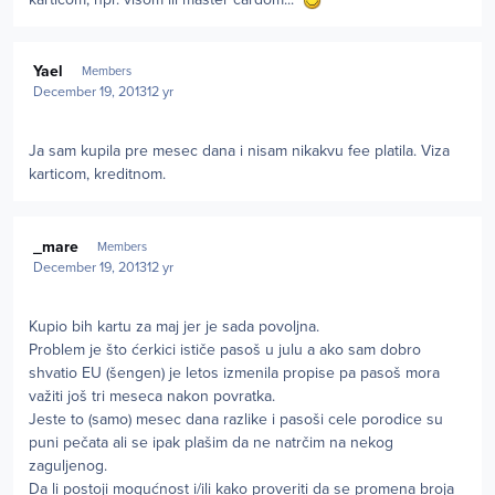
Author stats
Yael
Members
December 19, 2013
12 yr
Ja sam kupila pre mesec dana i nisam nikakvu fee platila. Viza
karticom, kreditnom.
Author stats
_mare
Members
December 19, 2013
12 yr
Kupio bih kartu za maj jer je sada povoljna.
Problem je što ćerkici ističe pasoš u julu a ako sam dobro
shvatio EU (šengen) je letos izmenila propise pa pasoš mora
važiti još tri meseca nakon povratka.
Jeste to (samo) mesec dana razlike i pasoši cele porodice su
puni pečata ali se ipak plašim da ne natrčim na nekog
zaguljenog.
Da li postoji mogućnost i/ili kako proveriti da se promena broja