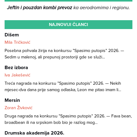
Jeftin i pouzdan kombi prevoz
ka aerodromima i regionu.
NAJNOVIJI ČLANCI
Dišem
Mila Tričković
Posebna pohvala žirija na konkursu "Spasimo putopis" 2026. —
Sedim u malenoj, ali prepunoj prostoriji gde se služi...
Bez izbora
Iva Jakešević
Treća nagrada na konkursu "Spasimo putopis" 2026. — Nekih
mjesec-dva dana prije samog odlaska, Leon me pitao imam li...
Mersin
Zoran Živković
Druga nagrada na konkursu "Spasimo putopis" 2026. — Fava bean,
broadbean ili na srpskom bob bio je razlog mog...
Drumska akademija 2026.