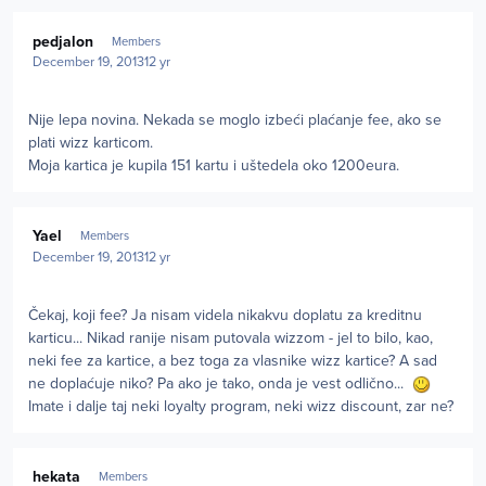
Author stats
pedjalon
Members
December 19, 2013
12 yr
Nije lepa novina. Nekada se moglo izbeći plaćanje fee, ako se
plati wizz karticom.
Moja kartica je kupila 151 kartu i uštedela oko 1200eura.
Author stats
Yael
Members
December 19, 2013
12 yr
Čekaj, koji fee? Ja nisam videla nikakvu doplatu za kreditnu
karticu... Nikad ranije nisam putovala wizzom - jel to bilo, kao,
neki fee za kartice, a bez toga za vlasnike wizz kartice? A sad
ne doplaćuje niko? Pa ako je tako, onda je vest odlično...
Imate i dalje taj neki loyalty program, neki wizz discount, zar ne?
Author stats
hekata
Members