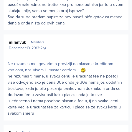
pasoša naknadno, ne tretira kao promena putnika jer to u ovom
slučaju i nije, samo se menja broj isprave?
Sve da sutra predam papire za nov pasoš biće gotov za mesec
dana a onda ništa od ovih cena.
Author stats
milanvuk
Members
December 19, 2013
12 yr
Ne razumes me, govorim o proviziji na placanje kreditnom
karticom, npr. visom ili master cardom...
ne razumes ti mene, u svaku cenu je uracunat fee ne postoji
vise odvojeno ako je cena 30e onda je 30e nema jos dodatnih
troskova, kada je bilo placanje bankovnom doznakom onda se
dodavao fee u zavisnosti kako placas sada je to sve
izjednaceno i nema posebno placanje fee a, tj na svakoj ceni
karte vec je uracunat fee za karticu i placa se za svaku kartu u
svakom smeru
Author stats