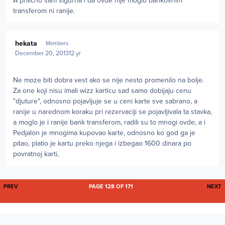
A prilično sam sigurna i da ovde nije moglo bankovnim
transferom ni ranije.
Author stats
hekata
Members
December 20, 2013
12 yr
Ne moze biti dobra vest ako se nije nesto promenilo na bolje.
Za one koji nisu imali wizz karticu sad samo dobijaju cenu
"djuture", odnosno pojavljuje se u ceni karte sve sabrano, a
ranije u narednom koraku pri rezervaciji se pojavljivala ta stavka,
a moglo je i ranije bank transferom, radili su to mnogi ovde, a i
Pedjalon je mnogima kupovao karte, odnosno ko god ga je
pitao, platio je kartu preko njega i izbegao 1600 dinara po
povratnoj karti,
FIRST PAGE
L
PREV
PAGE 128 OF 171
NEXT