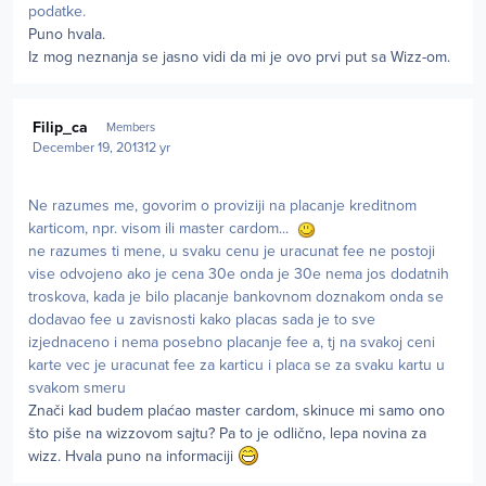
podatke.
Puno hvala.
Iz mog neznanja se jasno vidi da mi je ovo prvi put sa Wizz-om.
Author stats
Filip_ca
Members
December 19, 2013
12 yr
Ne razumes me, govorim o proviziji na placanje kreditnom
karticom, npr. visom ili master cardom...
ne razumes ti mene, u svaku cenu je uracunat fee ne postoji
vise odvojeno ako je cena 30e onda je 30e nema jos dodatnih
troskova, kada je bilo placanje bankovnom doznakom onda se
dodavao fee u zavisnosti kako placas sada je to sve
izjednaceno i nema posebno placanje fee a, tj na svakoj ceni
karte vec je uracunat fee za karticu i placa se za svaku kartu u
svakom smeru
Znači kad budem plaćao master cardom, skinuce mi samo ono
što piše na wizzovom sajtu? Pa to je odlično, lepa novina za
wizz. Hvala puno na informaciji