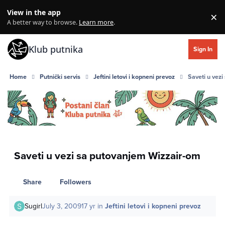
Skip to content
View in the app
×
Di
A better way to browse.
Learn more
.
Klub putnika
Sign In
Home
Putnički servis
Jeftini letovi i kopneni prevoz
Saveti u vez
Saveti u vezi sa putovanjem Wizzair-om
Share
Followers
Sugirl
July 3, 2009
17 yr
in
Jeftini letovi i kopneni prevoz