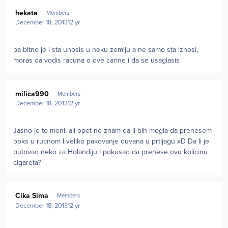
Author stats
hekata
Members
December 18, 2013
12 yr
pa bitno je i sta unosis u neku zemlju a ne samo sta iznosi,
moras da vodis racuna o dve carine i da se usaglasis
Author stats
milica990
Members
December 18, 2013
12 yr
Jasno je to meni, ali opet ne znam da li bih mogla da prenesem
boks u rucnom I veliko pakovanje duvana u prtljagu xD Da li je
putovao neko za Holandiju I pokusao da prenese ovu kolicinu
cigareta?
Author stats
Cika Sima
Members
December 18, 2013
12 yr