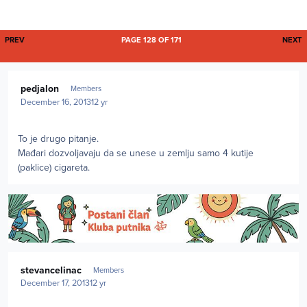
FIRST PAGE
L
PREV
PAGE 128 OF 171
NEXT
Author stats
pedjalon
Members
December 16, 2013
12 yr
To je drugo pitanje.
Mađari dozvoljavaju da se unese u zemlju samo 4 kutije
(paklice) cigareta.
Author stats
stevancelinac
Members
December 17, 2013
12 yr