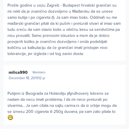
Prošle godine u vozu Zagreb - Budapest hrvatski graničari su
mi rekli da je zvanično dozvoljeno u Mađarsku da se unese
samo kutija i po cigareta (!). Ja sam imao boks. Oddmah su me
mađarski graničari pitali da ki pušim i preturali stvari al imao sam
ludu sreću da sam stavio boks u običnu kesu sa sendvičima pa
nisu provalili. Samo prenosim iskustvo a msm da je dobro
provjeriti koliko je zvanično dozvoljeno i onda podebljati
količinu uz kalkulaciju da će graničari imati pristojan nivo
tolerancije, jer izgleda i od tog zavisi dosta.
Author stats
milica990
Members
December 18, 2013
12 yr
Putijem iz Beograda za Holandiju (Ajndhoven). Iskreno se
nadam da necu imati problema, I da mi nece preturati po
stvarima... Ja sam citala na sajtu carina.rs da iz srbije mogu da
se iznesu 200 cigareta ili 250g duvana, pa sam zato pitala to