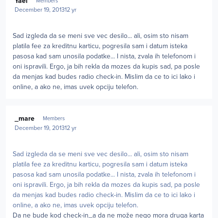
Yael
Members
December 19, 2013
12 yr
Sad izgleda da se meni sve vec desilo... ali, osim sto nisam
platila fee za kreditnu karticu, pogresila sam i datum isteka
pasosa kad sam unosila podatke... I nista, zvala ih telefonom i
oni ispravili. Ergo, ja bih rekla da mozes da kupis sad, pa posle
da menjas kad budes radio check-in. Mislim da ce to ici lako i
online, a ako ne, imas uvek opciju telefon.
Author stats
_mare
Members
December 19, 2013
12 yr
Sad izgleda da se meni sve vec desilo... ali, osim sto nisam
platila fee za kreditnu karticu, pogresila sam i datum isteka
pasosa kad sam unosila podatke... I nista, zvala ih telefonom i
oni ispravili. Ergo, ja bih rekla da mozes da kupis sad, pa posle
da menjas kad budes radio check-in. Mislim da ce to ici lako i
online, a ako ne, imas uvek opciju telefon.
Da ne bude kod check-in_a da ne može nego mora druga karta