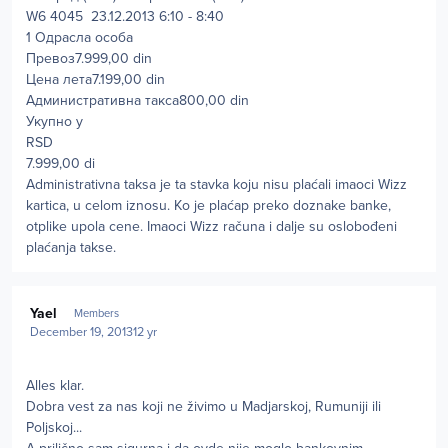
W6 4045 23.12.2013 6:10 - 8:40
1 Одрасла особа
Превоз7.999,00 din
Цена лета7.199,00 din
Административна такса800,00 din
Укупно у
RSD
7.999,00 di
Administrativna taksa je ta stavka koju nisu plaćali imaoci Wizz
kartica, u celom iznosu. Ko je plaćap preko doznake banke,
otplike upola cene. Imaoci Wizz računa i dalje su oslobođeni
plaćanja takse.
Author stats
Yael
Members
December 19, 2013
12 yr
Alles klar.
Dobra vest za nas koji ne živimo u Madjarskoj, Rumuniji ili
Poljskoj...