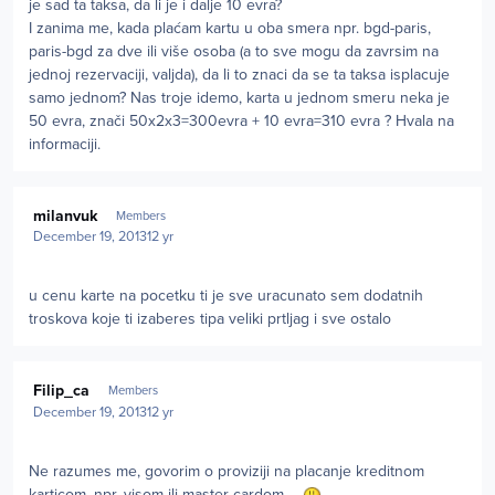
je sad ta taksa, da li je i dalje 10 evra?
I zanima me, kada plaćam kartu u oba smera npr. bgd-paris,
paris-bgd za dve ili više osoba (a to sve mogu da zavrsim na
jednoj rezervaciji, valjda), da li to znaci da se ta taksa isplacuje
samo jednom? Nas troje idemo, karta u jednom smeru neka je
50 evra, znači 50x2x3=300evra + 10 evra=310 evra ? Hvala na
informaciji.
Author stats
milanvuk
Members
December 19, 2013
12 yr
u cenu karte na pocetku ti je sve uracunato sem dodatnih
troskova koje ti izaberes tipa veliki prtljag i sve ostalo
Author stats
Filip_ca
Members
December 19, 2013
12 yr
Ne razumes me, govorim o proviziji na placanje kreditnom
karticom, npr. visom ili master cardom...