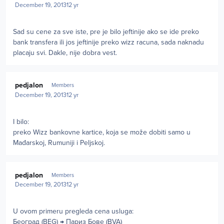
December 19, 2013
12 yr
Sad su cene za sve iste, pre je bilo jeftinije ako se ide preko
bank transfera ili jos jeftinije preko wizz racuna, sada naknadu
placaju svi. Dakle, nije dobra vest.
Author stats
pedjalon
Members
December 19, 2013
12 yr
I bilo:
preko Wizz bankovne kartice, koja se može dobiti samo u
Mađarskoj, Rumuniji i Peljskoj.
Author stats
pedjalon
Members
December 19, 2013
12 yr
U ovom primeru pregleda cena usluga:
Београд (BEG) → Париз Бове (BVA)