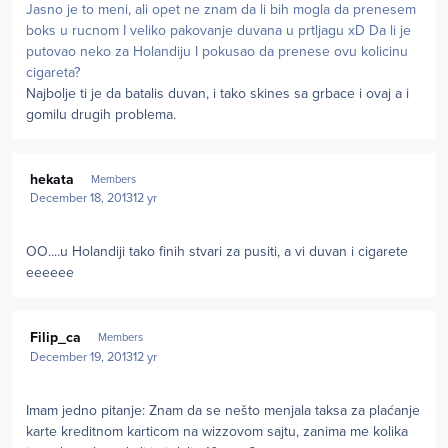
Jasno je to meni, ali opet ne znam da li bih mogla da prenesem
boks u rucnom I veliko pakovanje duvana u prtljagu xD Da li je
putovao neko za Holandiju I pokusao da prenese ovu kolicinu
cigareta?
Najbolje ti je da batalis duvan, i tako skines sa grbace i ovaj a i
gomilu drugih problema.
Author stats
hekata
Members
December 18, 2013
12 yr
OO....u Holandiji tako finih stvari za pusiti, a vi duvan i cigarete
eeeeee
Author stats
Filip_ca
Members
December 19, 2013
12 yr
Imam jedno pitanje: Znam da se nešto menjala taksa za plaćanje
karte kreditnom karticom na wizzovom sajtu, zanima me kolika