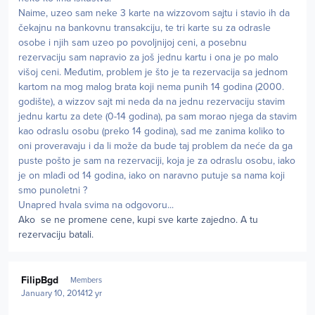
Naime, uzeo sam neke 3 karte na wizzovom sajtu i stavio ih da
čekajnu na bankovnu transakciju, te tri karte su za odrasle
osobe i njih sam uzeo po povoljnijoj ceni, a posebnu
rezervaciju sam napravio za još jednu kartu i ona je po malo
višoj ceni. Međutim, problem je što je ta rezervacija sa jednom
kartom na mog malog brata koji nema punih 14 godina (2000.
godište), a wizzov sajt mi neda da na jednu rezervaciju stavim
jednu kartu za dete (0-14 godina), pa sam morao njega da stavim
kao odraslu osobu (preko 14 godina), sad me zanima koliko to
oni proveravaju i da li može da bude taj problem da neće da ga
puste pošto je sam na rezervaciji, koja je za odraslu osobu, iako
je on mlađi od 14 godina, iako on naravno putuje sa nama koji
smo punoletni ?
Unapred hvala svima na odgovoru...
Ako se ne promene cene, kupi sve karte zajedno. A tu
rezervaciju batali.
Author stats
FilipBgd
Members
January 10, 2014
12 yr