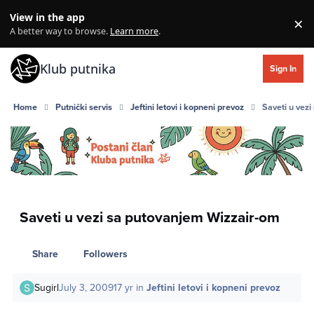
Skip to content
View in the app
×
Di
A better way to browse.
Learn more
.
Klub putnika
Sign In
Home
Putnički servis
Jeftini letovi i kopneni prevoz
Saveti u vez
Saveti u vezi sa putovanjem Wizzair-om
Share
Followers
Sugirl
July 3, 2009
17 yr
in
Jeftini letovi i kopneni prevoz