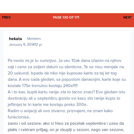
FIRST PAGE
L
PREV
PAGE 130 OF 171
NEXT
Author stats
hekata
Members
January 9, 2014
12 yr
Pa nesto mi je tu sumnjivo. Ja vec 10ak dana izlazim na njihov
sajt i cene za zeljeni datum su identicne. Te se nisu menjale na
20 sekundi. Ispade da niko nije kupovao karte za taj let tog
dana. A evo sada gledam, sa popustom danasnjim, karte koje su
kostale 175e trenutno kostaju 240e!!!!!
A i to kao, kupiti kartu ranije..sta to tacno znaci? Evo gledam istu
destinaciju ali u septembru (posto svi kazu sto ranije kupis to
jeftinije) te tri karte me kostaju preko 300e..
Radim u avijaciji ali ovo stvarno, priznajem, ne znam kako
funkcionise..
zavisi i od sezone, ako si hteo za pocetak septembra i uzeo da
platis i cekirani prtljag, on je skuplji u sezoni, nego van sezone,