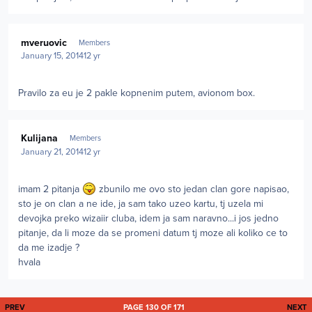
Author stats
mveruovic
Members
January 15, 2014
12 yr
Pravilo za eu je 2 pakle kopnenim putem, avionom box.
Author stats
Kulijana
Members
January 21, 2014
12 yr
imam 2 pitanja
zbunilo me ovo sto jedan clan gore napisao,
sto je on clan a ne ide, ja sam tako uzeo kartu, tj uzela mi
devojka preko wizaiir cluba, idem ja sam naravno...i jos jedno
pitanje, da li moze da se promeni datum tj moze ali koliko ce to
da me izadje ?
hvala
FIRST PAGE
L
PREV
PAGE 130 OF 171
NEXT