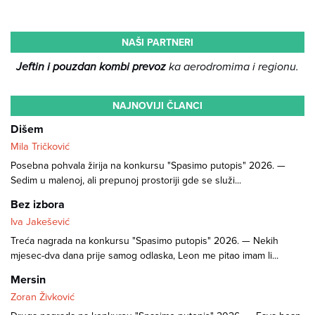
NAŠI PARTNERI
Jeftin i pouzdan kombi prevoz
ka aerodromima i regionu.
NAJNOVIJI ČLANCI
Dišem
Mila Tričković
Posebna pohvala žirija na konkursu "Spasimo putopis" 2026. —
Sedim u malenoj, ali prepunoj prostoriji gde se služi...
Bez izbora
Iva Jakešević
Treća nagrada na konkursu "Spasimo putopis" 2026. — Nekih
mjesec-dva dana prije samog odlaska, Leon me pitao imam li...
Mersin
Zoran Živković