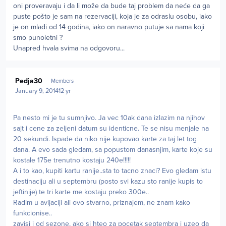
oni proveravaju i da li može da bude taj problem da neće da ga
puste pošto je sam na rezervaciji, koja je za odraslu osobu, iako
je on mlađi od 14 godina, iako on naravno putuje sa nama koji
smo punoletni ?
Unapred hvala svima na odgovoru...
Author stats
Pedja30
Members
January 9, 2014
12 yr
Pa nesto mi je tu sumnjivo. Ja vec 10ak dana izlazim na njihov
sajt i cene za zeljeni datum su identicne. Te se nisu menjale na
20 sekundi. Ispade da niko nije kupovao karte za taj let tog
dana. A evo sada gledam, sa popustom danasnjim, karte koje su
kostale 175e trenutno kostaju 240e!!!!!
A i to kao, kupiti kartu ranije..sta to tacno znaci? Evo gledam istu
destinaciju ali u septembru (posto svi kazu sto ranije kupis to
jeftinije) te tri karte me kostaju preko 300e..
Radim u avijaciji ali ovo stvarno, priznajem, ne znam kako
funkcionise..
zavisi i od sezone, ako si hteo za pocetak septembra i uzeo da