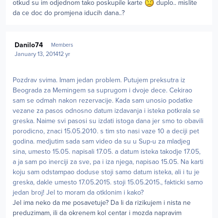
otkud su im odjednom tako poskupile karte
duplo.. mislite
da ce doc do promjena iducih dana..?
Author stats
Danilo74
Members
January 13, 2014
12 yr
Pozdrav svima. Imam jedan problem. Putujem preksutra iz
Beograda za Memingem sa suprugom i dvoje dece. Cekirao
sam se odmah nakon rezervacije. Kada sam unosio podatke
vezane za pasos odnosno datum izdavanja i isteka potkrala se
greska. Naime svi pasosi su izdati istoga dana jer smo to obavili
porodicno, znaci 15.05.2010. s tim sto nasi vaze 10 a deciji pet
godina. medjutim sada sam video da su u Sup-u za mladjeg
sina, umesto 15.05. napisali 17.05. a datum isteka takodje 17.05,
a ja sam po inerciji za sve, pa i iza njega, napisao 15.05. Na karti
koju sam odstampao doduse stoji samo datum isteka, ali i tu je
greska, dakle umesto 17.05.2015. stoji 15.05.2015., fakticki samo
jedan broj! Jel to moram da otklonim i kako?
Jel ima neko da me posavetuje? Da li da rizikujem i nista ne
preduzimam, ili da okrenem kol centar i mozda napravim