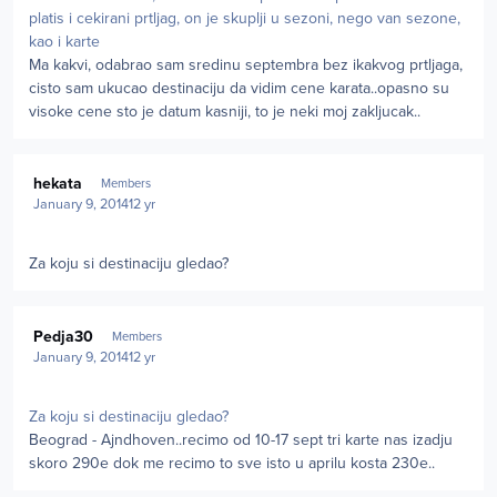
platis i cekirani prtljag, on je skuplji u sezoni, nego van sezone,
kao i karte
Ma kakvi, odabrao sam sredinu septembra bez ikakvog prtljaga,
cisto sam ukucao destinaciju da vidim cene karata..opasno su
visoke cene sto je datum kasniji, to je neki moj zakljucak..
Author stats
hekata
Members
January 9, 2014
12 yr
Za koju si destinaciju gledao?
Author stats
Pedja30
Members
January 9, 2014
12 yr
Za koju si destinaciju gledao?
Beograd - Ajndhoven..recimo od 10-17 sept tri karte nas izadju
skoro 290e dok me recimo to sve isto u aprilu kosta 230e..