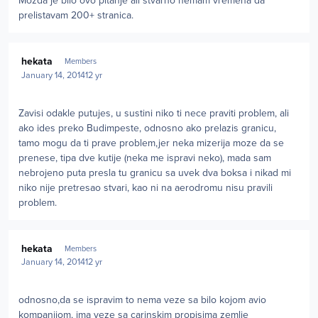
Mozda je bilo ovo pitanje ali stvarno nemam vremena da
prelistavam 200+ stranica.
Author stats
hekata
Members
January 14, 2014
12 yr
Zavisi odakle putujes, u sustini niko ti nece praviti problem, ali
ako ides preko Budimpeste, odnosno ako prelazis granicu,
tamo mogu da ti prave problem,jer neka mizerija moze da se
prenese, tipa dve kutije (neka me ispravi neko), mada sam
nebrojeno puta presla tu granicu sa uvek dva boksa i nikad mi
niko nije pretresao stvari, kao ni na aerodromu nisu pravili
problem.
Author stats
hekata
Members
January 14, 2014
12 yr
odnosno,da se ispravim to nema veze sa bilo kojom avio
kompanijom, ima veze sa carinskim propisima zemlje