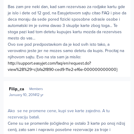
Bas zam pre neki dan, kad sam rezervisao za rodjake kartu gde
je islo i dete od 12 god, na Easyjetovom sajtu citao FAQ i pise da
deca moraju da sede pored fizicki sposobne odrasle osobe i
automatski im je svima davao 3 skuplje karte zbog toga... Te
stoga pazi kad tom detetu kupujes kartu mozda da rezervises
mesto do vas...
Ovo sve pod predpostavkom da je kod svih isto tako, a
verovatno jeste jer ne mozes samo detetu da kupis. Procitaj na
njihovom sajtu. Evo na sta sam ja mislio:
http://support.easyjet.com/faq/en/request.do?
view%28%29=c{bfa2f890-ced9-11e2-ef6e-000000000000}
Author stats
Filip_ca
Members
January 10, 2014
12 yr
Ako se ne promene cene, kupi sve karte zajedno. A tu
rezervaciju batali.
Cene su se promenile (očigledno je ostalo 3 karte po onoj nižoj
ceni), zato sam i napravio posebne rezervacije za troje i