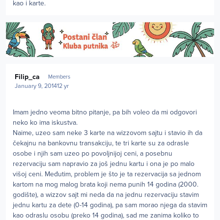
kao i karte.
Author stats
Filip_ca
Members
January 9, 2014
12 yr
Imam jedno veoma bitno pitanje, pa bih voleo da mi odgovori
neko ko ima iskustva.
Naime, uzeo sam neke 3 karte na wizzovom sajtu i stavio ih da
čekajnu na bankovnu transakciju, te tri karte su za odrasle
osobe i njih sam uzeo po povoljnijoj ceni, a posebnu
rezervaciju sam napravio za još jednu kartu i ona je po malo
višoj ceni. Međutim, problem je što je ta rezervacija sa jednom
kartom na mog malog brata koji nema punih 14 godina (2000.
godište), a wizzov sajt mi neda da na jednu rezervaciju stavim
jednu kartu za dete (0-14 godina), pa sam morao njega da stavim
kao odraslu osobu (preko 14 godina), sad me zanima koliko to