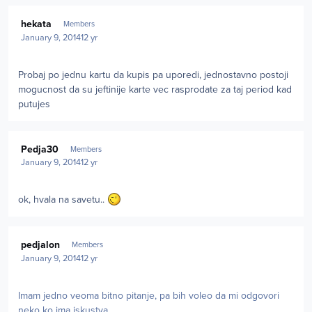
Author stats
hekata
Members
January 9, 2014
12 yr
Probaj po jednu kartu da kupis pa uporedi, jednostavno postoji
mogucnost da su jeftinije karte vec rasprodate za taj period kad
putujes
Author stats
Pedja30
Members
January 9, 2014
12 yr
ok, hvala na savetu..
Author stats
pedjalon
Members
January 9, 2014
12 yr
Imam jedno veoma bitno pitanje, pa bih voleo da mi odgovori
neko ko ima iskustva.