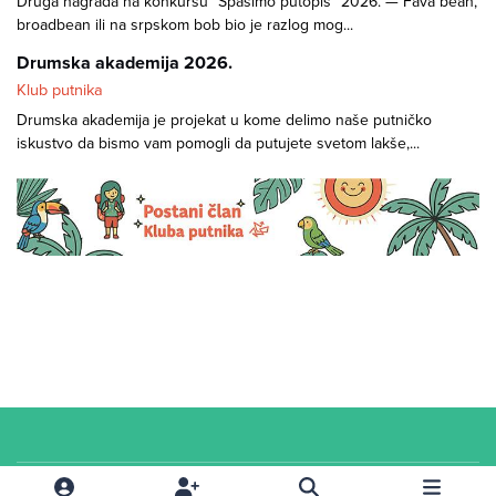
Druga nagrada na konkursu "Spasimo putopis" 2026. — Fava bean,
broadbean ili na srpskom bob bio je razlog mog...
Drumska akademija 2026.
Klub putnika
Drumska akademija je projekat u kome delimo naše putničko
iskustvo da bismo vam pomogli da putujete svetom lakše,...
Cookies