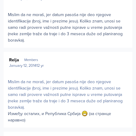
Mislim da ne moraš, jer datum pasoša nije deo njegove
identifikacije (broj, ime i prezime jesu). Koliko znam, unosi se
samo radi provere važnosti putne isprave u vreme putovanja
(neke zemlje traže da traje i do 3 meseca duže od planiranog
boravka).
Author stats
Relja
Members
January 12, 2014
12 yr
Mislim da ne moraš, jer datum pasoša nije deo njegove
identifikacije (broj, ime i prezime jesu). Koliko znam, unosi se
samo radi provere važnosti putne isprave u vreme putovanja
(neke zemlje traže da traje i do 3 meseca duže od planiranog
boravka).
Између осталих, и Република Србија
(за странце
наравно)
Author stats