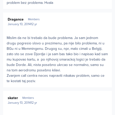
problem bez problema. Hvala
Author stats
Dragance
Members
January 13, 2014
12 yr
Mislim da ne bi trebalo da bude problema. Ja sam jednom
drugu pogresio slovo u prezimenu, pa nije bilo problema, ni u
BGu ni u Memmingenu. Drugog su, npr, malo cimali u Belgiji,
zato sto se zove Djordje i ja sam bas tako bio i napisao kad sam
mu kupovao kartu, a po njihovoj smarackoj logici je trebalo da
bude Dorde. Ali, nista posebno ukrcao se normalno, samo su
na tom aerodromu posebno kilavi.
Zvanjem call centra neces napraviti nikakav problem, samo ce
te kostati taj poziv.
Author stats
skater
Members
January 13, 2014
12 yr