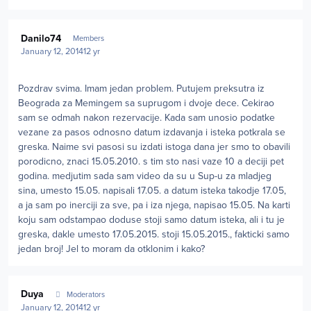
Author stats
Danilo74
Members
January 12, 2014
12 yr
Pozdrav svima. Imam jedan problem. Putujem preksutra iz
Beograda za Memingem sa suprugom i dvoje dece. Cekirao
sam se odmah nakon rezervacije. Kada sam unosio podatke
vezane za pasos odnosno datum izdavanja i isteka potkrala se
greska. Naime svi pasosi su izdati istoga dana jer smo to obavili
porodicno, znaci 15.05.2010. s tim sto nasi vaze 10 a deciji pet
godina. medjutim sada sam video da su u Sup-u za mladjeg
sina, umesto 15.05. napisali 17.05. a datum isteka takodje 17.05,
a ja sam po inerciji za sve, pa i iza njega, napisao 15.05. Na karti
koju sam odstampao doduse stoji samo datum isteka, ali i tu je
greska, dakle umesto 17.05.2015. stoji 15.05.2015., fakticki samo
jedan broj! Jel to moram da otklonim i kako?
Author stats
Duya
Moderators
January 12, 2014
12 yr