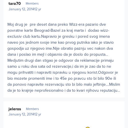
tara70
Members
January 12, 2014
12 yr
Moj drug je pre deset dana preko Wizz-era pazario dve
povratne karte Beograd-Bazel za kraj marta i dodao wizz-
exclusiv club kartu.Napravio je gresku i pored svog imena
naveo jos jednom svoje ime kao prvog putnika iako je stavio
gospodja uz njegovo ime.Nije obratio paznju vec nakon dva
dana i poslao im mejl i objasnio da je doslo do propusta...
Medjutim drugi dan stigao je odgovor da reklamacije primaju
samo u roku dva sata od rezervacije,i da im je zao da to ne
mogu prihvatiti i napraviti ispravku u njegovu korist.Odgovor je
bio mozete promeniti ime i to 45e po pravcu sto bi bilo 90e ili
da ponovo napravite rezervaciju sto bi bilo malo jeftinije....Mislim
da je to krajnje neprofesionalno i da to kvari njihovu reputaciju...
Author stats
jeleros
Members
January 12, 2014
12 yr