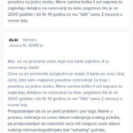
posebnu za jednu osobu. Mene zanima koliko li oni zapravo to
zagledaju detaljno na rezervaciji za dete, pogotovo što je on
2000 godište i do tih 14 godina će mu "faliti" samo 2 meseca u
vreme leta.
Author stats
du-ki
Members
January 10, 2014
12 yr
Ako se ne promene cene, kupi sve karte zajedno. A tu
rezervaciju batali.
Cene su se promenile (očigledno je ostalo 3 karte po onoj nižoj
ceni), zato sam i napravio posebne rezervacije za troje i
posebnu za jednu osobu. Mene zanima koliko li oni zapravo to
zagledaju detaljno na rezervaciji za dete, pogotovo što je on
2000 godište i do tih 14 godina će mu "faliti" samo 2 meseca u
vreme leta.
Pretpostavljam da će se javiti problem i pre toga. Naime u
procesu čekiranja se unosi datum rođenjenja svakog putnika,
pa pretpostavljam da sistemski neće biti moguće uneti datum
rođenja četrnaestogodišnjaka kao "odraslog" putnika.