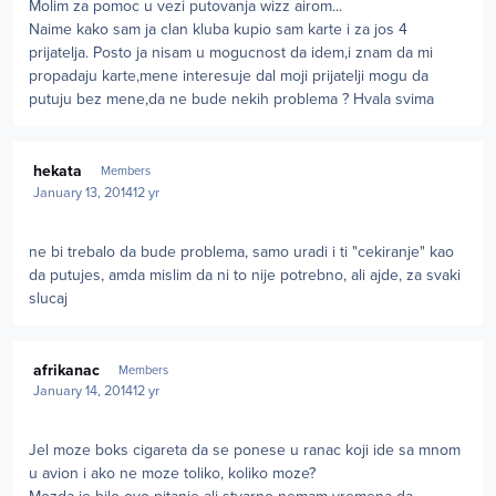
Molim za pomoc u vezi putovanja wizz airom...
Naime kako sam ja clan kluba kupio sam karte i za jos 4
prijatelja. Posto ja nisam u mogucnost da idem,i znam da mi
propadaju karte,mene interesuje dal moji prijatelji mogu da
putuju bez mene,da ne bude nekih problema ? Hvala svima
Author stats
hekata
Members
January 13, 2014
12 yr
ne bi trebalo da bude problema, samo uradi i ti "cekiranje" kao
da putujes, amda mislim da ni to nije potrebno, ali ajde, za svaki
slucaj
Author stats
afrikanac
Members
January 14, 2014
12 yr
Jel moze boks cigareta da se ponese u ranac koji ide sa mnom
u avion i ako ne moze toliko, koliko moze?