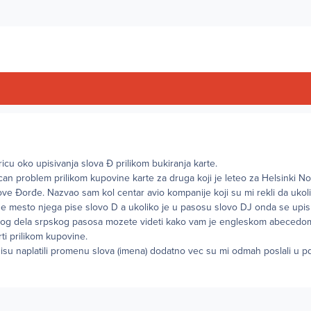
u oko upisivanja slova Đ prilikom bukiranja karte.
an problem prilikom kupovine karte za druga koji je leteo za Helsinki N
ve Đorđe. Nazvao sam kol centar avio kompanije koji su mi rekli da ukol
e mesto njega pise slovo D a ukoliko je u pasosu slovo DJ onda se upis
nog dela srpskog pasosa mozete videti kako vam je engleskom abecedom
ti prilikom kupovine.
isu naplatili promenu slova (imena) dodatno vec su mi odmah poslali u p