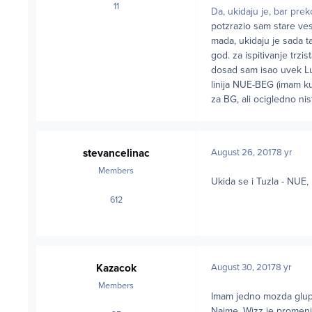
11
posts
Da, ukidaju je, bar preko
potzrazio sam stare vesti
mada, ukidaju je sada t
god. za ispitivanje trzist
dosad sam isao uvek Lu
linija NUE-BEG (imam ku
za BG, ali ocigledno ni
stevancelinac
August 26, 2017
8 yr
Members
Ukida se i Tuzla - NUE
612
posts
Kazacok
August 30, 2017
8 yr
Members
Imam jedno mozda glup
Naime, Wizz je promenio