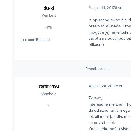
du-ki
August 14, 2017
8 yr
Members
iz opisanog mi se čini d
rezervacija istekla. Pro
476
posts
(moguće je) neke bakna
savet za sledeći put: pi
Location
Beograd
efikasno.
2 weeks later...
stefm1492
August 24, 2017
8 yr
Members
Zdravo,
Interesu je me zna li i
1
posts
da odlaznu kartu mogu 
let, ali meni je odlazn
za povratni let.
Zna li neko nešto više