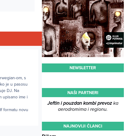
NEWSLETTER
orwegian-om, s
iko je u pasosu
uje DJ. Na
NAŠI PARTNERI
 upisano ime i
Jeftin i pouzdan kombi prevoz
ka
aerodromima i regionu.
df formatu novu
NAJNOVIJI ČLANCI