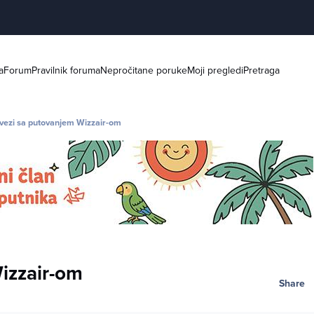
a
Forum
Pravilnik foruma
Nepročitane poruke
Moji pregledi
Pretraga
 vezi sa putovanjem Wizzair-om
Wizzair-om
Share