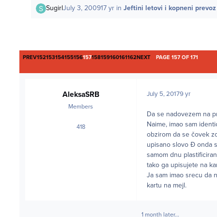
Sugirl
July 3, 2009
17 yr
in
Jeftini letovi i kopneni prevoz
FIRST PAGE
LAST PAGE
PREV
152
153
154
155
156
157
158
159
160
161
162
NEXT
PAGE 157 OF 171
AleksaSRB
July 5, 2017
9 yr
Members
Da se nadovezem na pric
Naime, imao sam identic
418
posts
obzirom da se čovek zo
upisano slovo Đ onda s
samom dnu plastificira
tako ga upisujete na kar
Ja sam imao srecu da n
kartu na mejl.
1 month later...