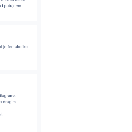
o i putujemo
 je fee ukoliko
ilograma.
na drugim
i.