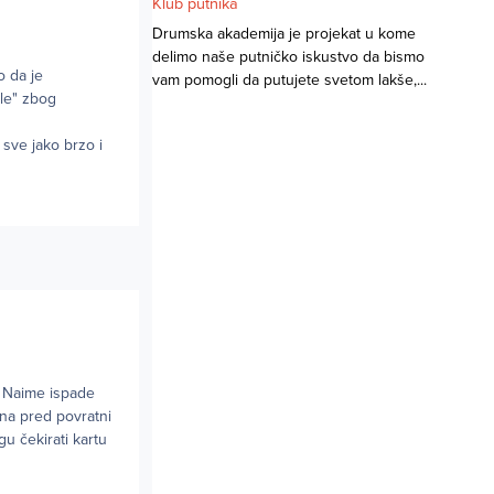
Klub putnika
Drumska akademija je projekat u kome
delimo naše putničko iskustvo da bismo
o da je
vam pomogli da putujete svetom lakše,...
ile" zbog
 sve jako brzo i
a. Naime ispade
na pred povratni
u čekirati kartu