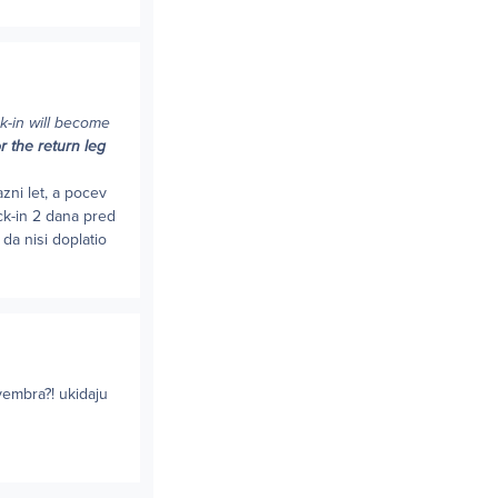
k-in will become
r the return leg
zni let, a pocev
eck-in 2 dana pred
 da nisi doplatio
embra?! ukidaju