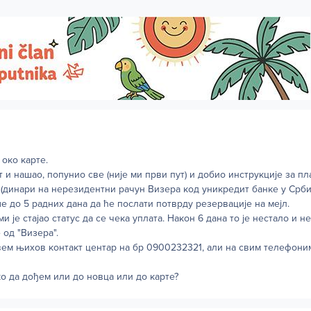
око карте.
 и нашао, попунио све (није ми први пут) и добио инструкције за п
(динари на нерезидентни рачун Визера код уникредит банке у Србиј
ше до 5 радних дана да ће послати потврду резервације на мејл.
и је стајао статус да се чека уплата. Након 6 дана то је нестало и 
 од "Визера".
ем њихов контакт центар на бр 0900232321, али на свим телефоним
ко да дођем или до новца или до карте?