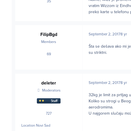
35
posts
vratim Wizzom iz Eindh
preko karte u telefonu
FilipBgd
September 2, 2017
8 yr
Members
Šta se dešava ako mi je
su striktni.
69
posts
deleter
September 2, 2017
8 yr
Moderators
32kg je limit za prtlja
Koliko su strogi u Beog
aerodromima.
U najgorem slučaju možeš
727
posts
Location
Novi Sad