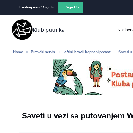
Skip to content
Existing user? Sign In
Sign Up
Klub putnika
Naslovn
Home
Putnički servis
Jeftini letovi i kopneni prevoz
Saveti u
Saveti u vezi sa putovanjem 