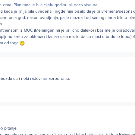
 zime. Planirana je bila cijelu godinu ali ocito vise ne...
 kada je linija bila uvedena i nigde nije pisalo da je privremena/sezonska ili
acno pola god. nakon uvodjenja, pa je mozda i od samog starta bilo u pl
a.
fthansom iz MUC (Memingen mi je prilicno daleko) i bas me je obradova
pljenu kartu za oktobar) i taman sam mislio da cu moci u buduce lepo/je
sta od toga
, mozda su i neki radovi na aerodromu.
o pitanje.
 ovo oko cekiranja i sada je 2 dan pred let a buduci da ja idem Rajanom