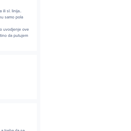
 sl. linija..
anu samo pola
lo uvodjenje ove
ftino da putujem
 a treba da se