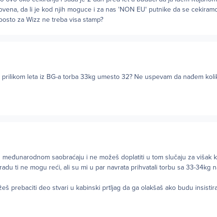
ovena, da li je kod njih moguce i za nas 'NON EU' putnike da se cekiram
 posto za Wizz ne treba visa stamp?
 prilikom leta iz BG-a torba 33kg umesto 32? Ne uspevam da nađem koliki
g u međunarodnom saobraćaju i ne možeš doplatiti u tom slučaju za višak k
radu ti ne mogu reći, ali su mi u par navrata prihvatali torbu sa 33-34kg 
 prebaciti deo stvari u kabinski prtljag da ga olakšaš ako budu insistiral