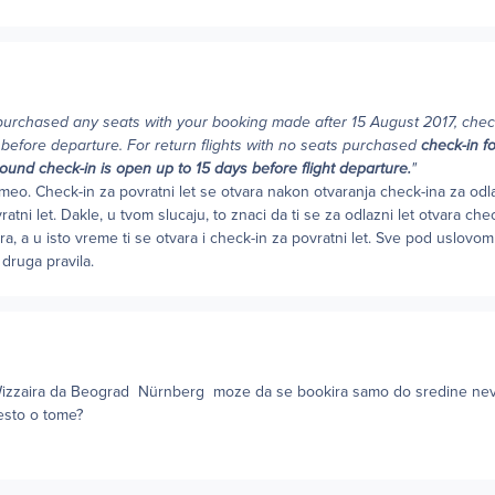
purchased any seats with your booking made after 15 August 2017, chec
sbefore departure. For return flights with no seats purchased
check-in fo
bound check-in is open up to 15 days before flight departure.
"
meo. Check-in za povratni let se otvara nakon otvaranja check-ina za odla
tni let. Dakle, u tvom slucaju, to znaci da ti se za odlazni let otvara ch
a, a u isto vreme ti se otvara i check-in za povratni let. Sve pod uslovom
 druga pravila.
 Wizzaira da Beograd Nürnberg moze da se bookira samo do sredine nev
nesto o tome?