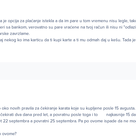
a je opcija za plaćanje istekla a da im pare u tom vremenu nisu legle, tak
veri sa bankom, verovatno su pare vraćene na tvoj račun ili nisu ni "odlaz
rske zavrzlame.
taj nekog ko ima karticu da ti kupi karte a ti mu odmah daj u kešu. Tada je
ko oko novih pravila za čekiranje karata koje su kupljene posle 15 avgust
čekirati dva dana pred let, a povratnu posle toga i to najkasnije 15 da
i let 22 septembra a povratni 25 septembra. Pa po ovome ispade da ne mog
 o ovome?