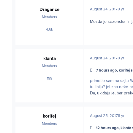
Dragance
August 24, 2017
8 yr
Members
Mozda je sezonska linij
4.6k
posts
klanfa
August 24, 2017
8 yr
Members
7 hours ago, korifej s
199
posts
primetio sam na sajtu
tu liniju? jel zna neko 
Da, ukidaju je, bar preko
korifej
August 25, 2017
8 yr
Members
12 hours ago, klanfa 