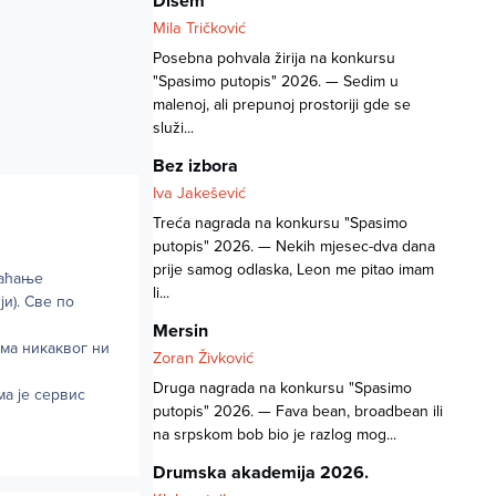
Dišem
Mila Tričković
Posebna pohvala žirija na konkursu
"Spasimo putopis" 2026. — Sedim u
malenoj, ali prepunoj prostoriji gde se
služi...
Bez izbora
Iva Jakešević
Treća nagrada na konkursu "Spasimo
putopis" 2026. — Nekih mjesec-dva dana
prije samog odlaska, Leon me pitao imam
лаћање
li...
и). Све по
Mersin
нема никаквог ни
Zoran Živković
Druga nagrada na konkursu "Spasimo
а је сервис
putopis" 2026. — Fava bean, broadbean ili
na srpskom bob bio je razlog mog...
Drumska akademija 2026.