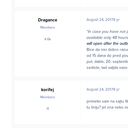
Dragance
August 24, 2017
8 yr
Members
"In case you have not 
available only 48 hour
4.6k
posts
will open after the out
Bice da nisi dobro razu
od 15 dana do pred povra
put, dakle, 20. septembr
sediste, tad valjda vaze
korifej
August 24, 2017
8 yr
Members
primetio sam na sajtu
tu liniju? jel zna neko 
11
posts