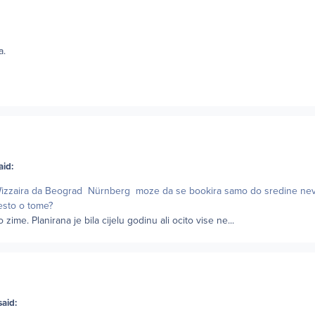
a.
aid:
 Wizzaira da Beograd Nürnberg moze da se bookira samo do sredine nev
nesto o tome?
 zime. Planirana je bila cijelu godinu ali ocito vise ne...
said: