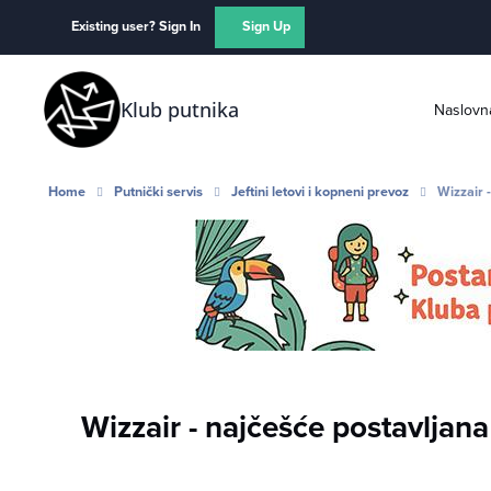
Skip to content
Existing user? Sign In
Sign Up
Klub putnika
Naslovn
Home
Putnički servis
Jeftini letovi i kopneni prevoz
Wizzair 
Wizzair - najčešće postavljana