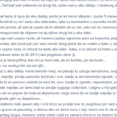
a...Tad kad sam zakasnio za drugi let, ostao sam u abu dabiju, i sledeceg 
ali kartu iz bg-a do abu dabija, posto je let skroz otkazan, i posle 5 mesec
fundirali su mi i kartu abu dabi-baku, iako su konstantno u pocetku tvrdili 
om prvom, ali sam ja uspeo da ih ubedim da su me, zato sto su neosno
ez mogucnosti da stignem na taj njihov drugi let u abu dabi...
ucaju sam uspeo nesto, ali naravno pukao ogromne pare za kupovinu po
znika, dan pred put ( jer sam morao zbog posla da se vratim u baku u o
 uspeo nista, ni refund za kartu abu dabi - baku, a ni refund za hotel u
oskove tamo za tih 24 h ( taxi pogotovu dere :))..
ko je karta jeftina, kao sto je meni bila, da se kockas, pa sta bude...
 ne ocekuj bilo sta od njih...
wizz u abu dabiju nema transfer help, ne placaju tu uslugu aerodromu, neg
u napolje, prodju pasosku kontrolu i sve, izadju iz aerodromske zgrade, i
a bi se ponovo cekirali za novi let...ovo- izadje iz zgrade, napominjem, z
de napolje, jer tamo kad se prodje luggage collection, i stigne u hol gde 
du da se popne do hola za departures, nego mora da se izadje napolje iz
zgrade gde su departures...
lativno mali, queen alia, i vrlo brzo se prodje sve to, pogotovu jer nam v
e guzva na pasoskoj, a obicno ako se slece nocu i nije, moze sve to da s
rtljag dugo)...naravno, treba videti i kad se zatvara check in za sledeci let