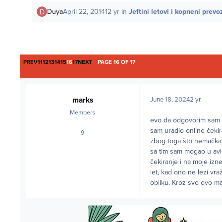
Duya
April 22, 2014
12 yr
in
Jeftini letovi i kopneni prevo
FIRST PAGE
LAST PAGE
PREV
11
12
13
14
15
16
17
NEXT
PAGE 16 OF 17
marks
June 18, 2024
2 yr
Members
evo da odgovorim sam s
sam uradio online čekira
9
posts
zbog toga što nemačka p
sa tim sam mogao u avio
čekiranje i na moje izn
let, kad ono ne lezi vr
obliku. Kroz svo ovo ma