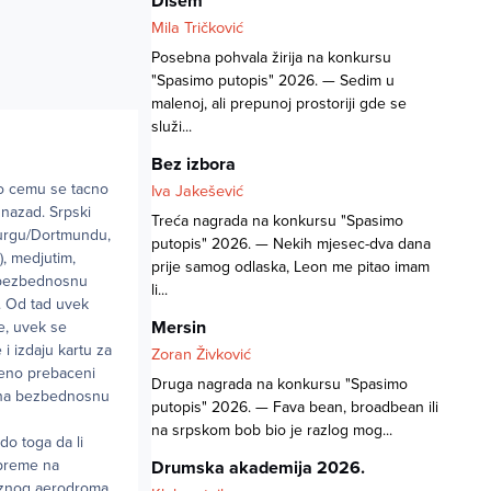
Dišem
Mila Tričković
Posebna pohvala žirija na konkursu
"Spasimo putopis" 2026. — Sedim u
malenoj, ali prepunoj prostoriji gde se
služi...
Bez izbora
 o cemu se tacno
Iva Jakešević
 nazad. Srpski
Treća nagrada na konkursu "Spasimo
burgu/Dortmundu,
putopis" 2026. — Nekih mjesec-dva dana
), medjutim,
prije samog odlaska, Leon me pitao imam
a bezbednosnu
li...
. Od tad uvek
Mersin
e, uvek se
i izdaju kartu za
Zoran Živković
emeno prebaceni
Druga nagrada na konkursu "Spasimo
o na bezbednosnu
putopis" 2026. — Fava bean, broadbean ili
na srpskom bob bio je razlog mog...
do toga da li
opreme na
Drumska akademija 2026.
laznog aerodroma