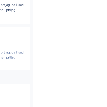
rtljag, da li sad
e i prtljag
rtljag, da li sad
e i prtljag