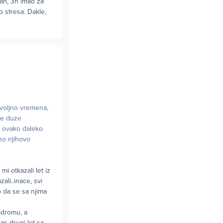
tan, 3h imao za
 stresa. Dakle,
ovoljno vremena,
je duze
ao ovako daleko
no njihovo
i otkazali let iz
ali..inace, svi
o da se sa njima
rodromu, a
as drugi let sa