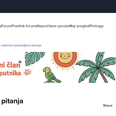
a
Forum
Pravilnik foruma
Nepročitane poruke
Moji pregledi
Pretraga
- najčešće postavljana pitanja
 pitanja
Share