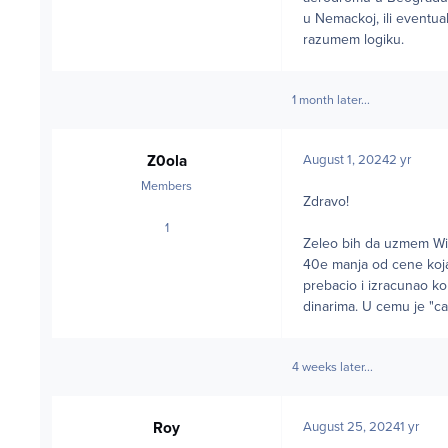
u Nemackoj, ili eventua
razumem logiku.
1 month later...
Z0ola
August 1, 2024
2 yr
Members
Zdravo!
1
posts
Zeleo bih da uzmem Wiz
40e manja od cene koj
prebacio i izracunao ko
dinarima. U cemu je "ca
4 weeks later...
Roy
August 25, 2024
1 yr