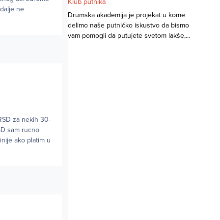
Klub putnika
dalje ne
Drumska akademija je projekat u kome
delimo naše putničko iskustvo da bismo
vam pomogli da putujete svetom lakše,...
RSD za nekih 30-
RSD sam rucno
nije ako platim u