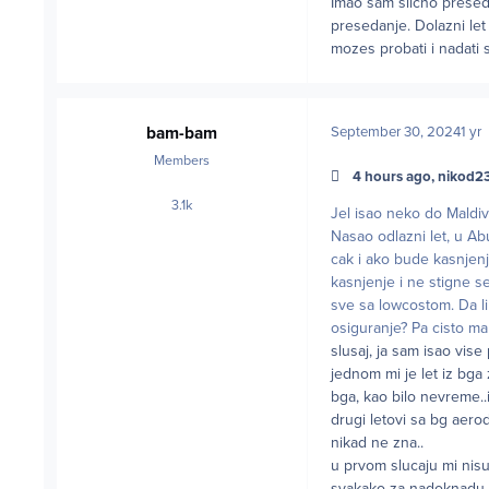
Imao sam slicno preseda
presedanje. Dolazni let
mozes probati i nadati 
bam-bam
September 30, 2024
1 yr
Members
4 hours ago, nikod23
3.1k
posts
Jel isao neko do Maldi
Nasao odlazni let, u Ab
cak i ako bude kasnjenj
kasnjenje i ne stigne s
sve sa lowcostom. Da l
osiguranje? Pa cisto mal
slusaj, ja sam isao vise
jednom mi je let iz bga 
bga, kao bilo nevreme..i
drugi letovi sa bg aero
nikad ne zna..
u prvom slucaju mi nisu
svakako za nadoknadu dru