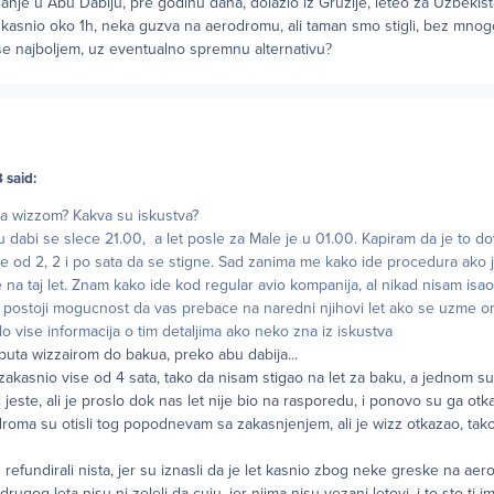
nje u Abu Dabiju, pre godinu dana, dolazio iz Gruzije, leteo za Uzbekis
 kasnio oko 1h, neka guzva na aerodromu, ali taman smo stigli, bez mnogo
se najboljem, uz eventualno spremnu alternativu
?
 said:
va wizzom? Kakva su iskustva?
u dabi se slece 21.00, a let posle za Male je u 01.00. Kapiram da je to d
e od 2, 2 i po sata da se stigne. Sad zanima me kako ide procedura ako 
e na taj let. Znam kako ide kod regular avio kompanija, al nikad nisam is
i postoji mogucnost da vas prebace na naredni njihovi let ako se uzme o
o vise informacija o tim detaljima ako neko zna iz iskustva
 puta wizzairom do bakua, preko abu dabija...
zakasnio vise od 4 sata, tako da nisam stigao na let za baku, a jednom su m
 jeste, ali je proslo dok nas let nije bio na rasporedu, i ponovo su ga otkaz
droma su otisli tog popodnevam sa zakasnjenjem, ali je wizz otkazao, tak
 refundirali nista, jer su iznasli da je let kasnio zbog neke greske na ae
gog leta nisu ni zeleli da cuju, jer njima nisu vezani letovi, i to sto ti im