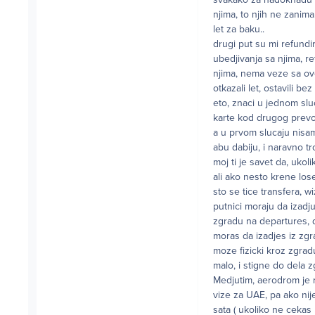
njima, to njih ne zanim
let za baku..
drugi put su mi refundir
ubedjivanja sa njima, re
njima, nema veze sa ov
otkazali let, ostavili b
eto, znaci u jednom sl
karte kod drugog prevo
a u prvom slucaju nisam
abu dabiju, i naravno tr
moj ti je savet da, ukoli
ali ako nesto krene lose,
sto se tice transfera, 
putnici moraju da izadj
zgradu na departures, d
moras da izadjes iz zgra
moze fizicki kroz zgra
malo, i stigne do dela 
Medjutim, aerodrom je re
vize za UAE, pa ako nij
sata ( ukoliko ne cekas p