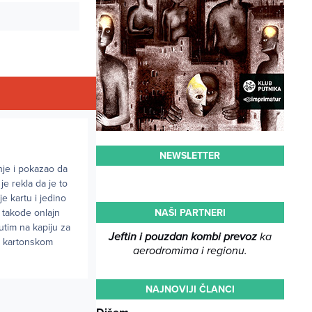
NEWSLETTER
nje i pokazao da
je rekla da je to
e kartu i jedino
NAŠI PARTNERI
 takođe onlajn
utim na kapiju za
Jeftin i pouzdan kombi prevoz
ka
 u kartonskom
aerodromima i regionu.
NAJNOVIJI ČLANCI