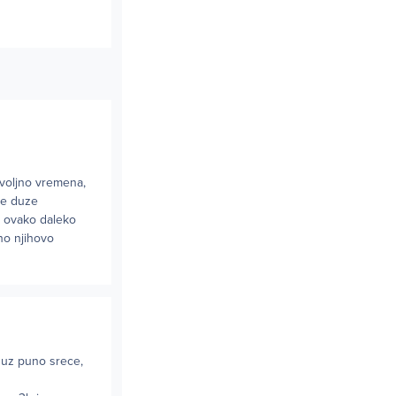
ovoljno vremena,
je duze
ao ovako daleko
no njihovo
 uz puno srece,