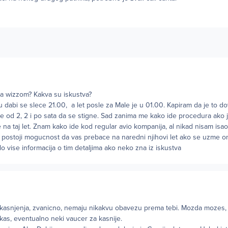
va wizzom? Kakva su iskustva?
u dabi se slece 21.00, a let posle za Male je u 01.00. Kapiram da je to d
e od 2, 2 i po sata da se stigne. Sad zanima me kako ide procedura ako 
e na taj let. Znam kako ide kod regular avio kompanija, al nikad nisam is
i postoji mogucnost da vas prebace na naredni njihovi let ako se uzme o
o vise informacija o tim detaljima ako neko zna iz iskustva
 kasnjenja, zvanicno, nemaju nikakvu obavezu prema tebi. Mozda mozes,
kas, eventualno neki vaucer za kasnije.