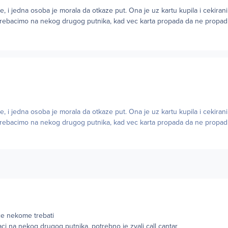
, i jedna osoba je morala da otkaze put. Ona je uz kartu kupila i cekirani p
prebacimo na nekog drugog putnika, kad vec karta propada da ne propadn
, i jedna osoba je morala da otkaze put. Ona je uz kartu kupila i cekirani p
prebacimo na nekog drugog putnika, kad vec karta propada da ne propadn
e nekome trebati
i na nekog drugog putnika, potrebno je zvali call cantar