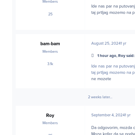
Members
Ide nas par na putovanje
taj prtljag mozemo na 
25
posts
bam-bam
August 25, 2024
1 yr
Members
1 hour ago, Roy said:
3.1k
posts
Ide nas par na putovanje
taj prtljag mozemo na 
ne mozete
2 weeks later...
Roy
September 4, 2024
1 yr
Members
Da odgovorim, mozda c
Moze kofer da se prebac