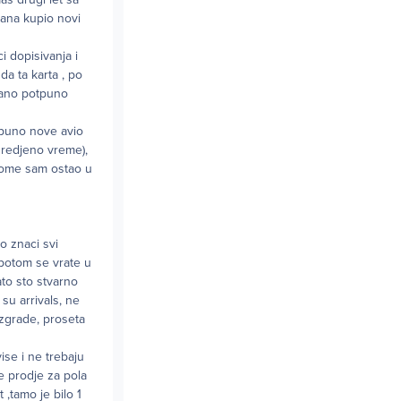
dana kupio novi
i dopisivanja i
da ta karta , po
vano potpuno
tpuno nove avio
dredjeno vreme),
 kome sam ostao u
o znaci svi
 potom se vrate u
ato sto stvarno
su arrivals, ne
 zgrade, proseta
ise i ne trebaju
e prodje za pola
 ,tamo je bilo 1