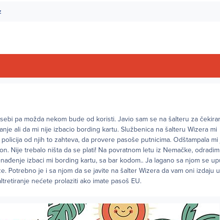
z
ebi pa možda nekom bude od koristi. Javio sam se na šalteru za čekira
nje ali da mi nije izbacio bording kartu. Službenica na šalteru Wizera mi 
olicija od njih to zahteva, da provere pasoše putnicima. Odštampala mi j
n. Nije trebalo ništa da se plati! Na povratnom letu iz Nemačke, odradim
enađenje izbaci mi bording kartu, sa bar kodom.. Ja lagano sa njom se up
aže. Potrebno je i sa njom da se javite na šalter Wizera da vam oni izdaju
ltretiranje nećete prolaziti ako imate pasoš EU.