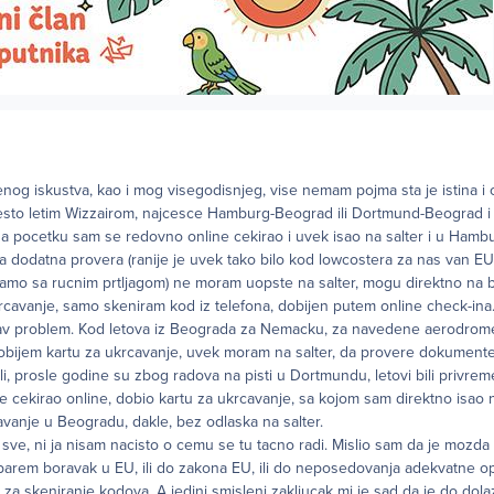
og iskustva, kao i mog visegodisnjeg, vise nemam pojma sta je istina i
 cesto letim Wizzairom, najcesce Hamburg-Beograd ili Dortmund-Beograd i
Na pocetku sam se redovno online cekirao i uvek isao na salter i u Ham
 dodatna provera (ranije je uvek tako bilo kod lowcostera za nas van EU
samo sa rucnim prtljagom) ne moram uopste na salter, mogu direktno n
krcavanje, samo skeniram kod iz telefona, dobijen putem online check-ina
kav problem. Kod letova iz Beograda za Nemacku, za navedene aerodrom
dobijem kartu za ukrcavanje, uvek moram na salter, da provere dokumente 
li, prosle godine su zbog radova na pisti u Dortmundu, letovi bili privr
e cekirao online, dobio kartu za ukrcavanje, sa kojom sam direktno isa
cavanje u Beogradu, dakle, bez odlaska na salter.
 sve, ni ja nisam nacisto o cemu se tu tacno radi. Mislio sam da je mozda 
i barem boravak u EU, ili do zakona EU, ili do neposedovanja adekvatne 
a skeniranje kodova. A jedini smisleni zakljucak mi je sad da je do do