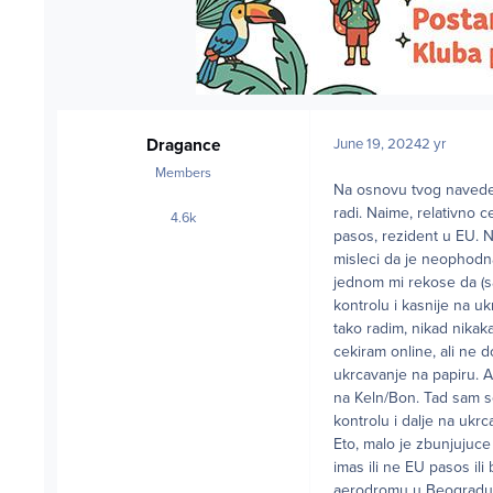
Dragance
June 19, 2024
2 yr
Members
Na osnovu tvog naveden
radi. Naime, relativno
4.6k
posts
pasos, rezident u EU. 
misleci da je neophodna
jednom mi rekose da (
kontrolu i kasnije na u
tako radim, nikad nika
cekiram online, ali ne 
ukrcavanje na papiru. A
na Keln/Bon. Tad sam s
kontrolu i dalje na ukr
Eto, malo je zbunjujuce
imas ili ne EU pasos il
aerodromu u Beogradu z