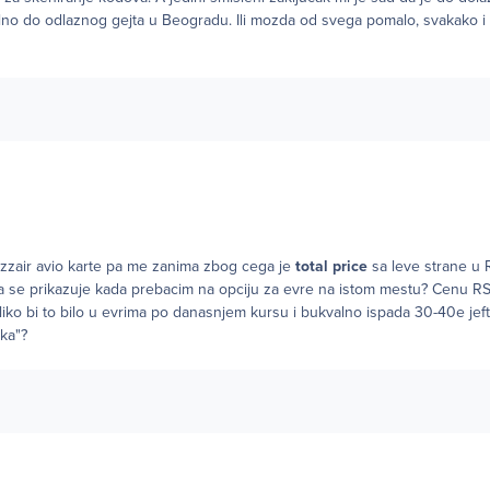
lno do odlaznog gejta u Beogradu. Ili mozda od svega pomalo, svakako i 
zair avio karte pa me zanima zbog cega je
total price
sa leve strane u 
a se prikazuje kada prebacim na opciju za evre na istom mestu? Cenu 
liko bi to bilo u evrima po danasnjem kursu i bukvalno ispada 30-40e jefti
ka"?