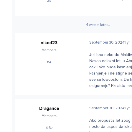
25
posts
4 weeks later...
nikod23
September 30, 2024
1 yr
Members
Jel isao neko do Maldi
Nasao odlazni let, u Ab
114
posts
cak i ako bude kasnjenj
kasnjenje i ne stigne s
sve sa lowcostom. Da l
osiguranje? Pa cisto mal
Dragance
September 30, 2024
1 yr
Members
Ako propustis let zbog
nesto da uspes da isku
4.6k
posts