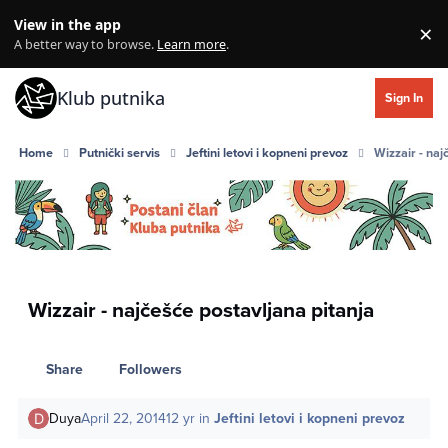
Skip to content
View in the app
×
Di
A better way to browse.
Learn more
.
Klub putnika
Sign In
Home
Putnički servis
Jeftini letovi i kopneni prevoz
Wizzair - naj
Wizzair - najčešće postavljana pitanja
Share
Followers
Duya
April 22, 2014
12 yr
in
Jeftini letovi i kopneni prevoz