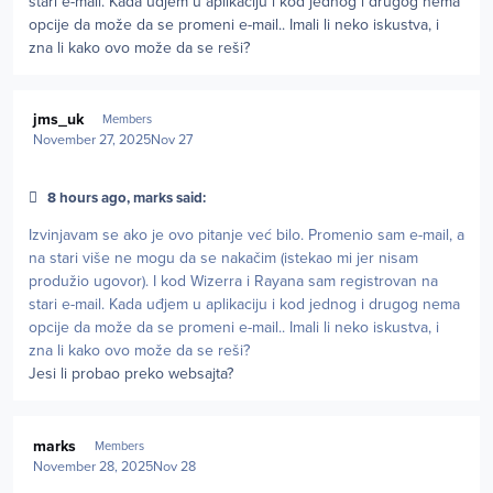
stari e-mail. Kada uđjem u aplikaciju i kod jednog i drugog nema
opcije da može da se promeni e-mail.. Imali li neko iskustva, i
zna li kako ovo može da se reši?
Author stats
jms_uk
Members
November 27, 2025
Nov 27
8 hours ago, marks said:
Izvinjavam se ako je ovo pitanje već bilo. Promenio sam e-mail, a
na stari više ne mogu da se nakačim (istekao mi jer nisam
produžio ugovor). I kod Wizerra i Rayana sam registrovan na
stari e-mail. Kada uđjem u aplikaciju i kod jednog i drugog nema
opcije da može da se promeni e-mail.. Imali li neko iskustva, i
zna li kako ovo može da se reši?
Jesi li probao preko websajta?
Author stats
marks
Members
November 28, 2025
Nov 28