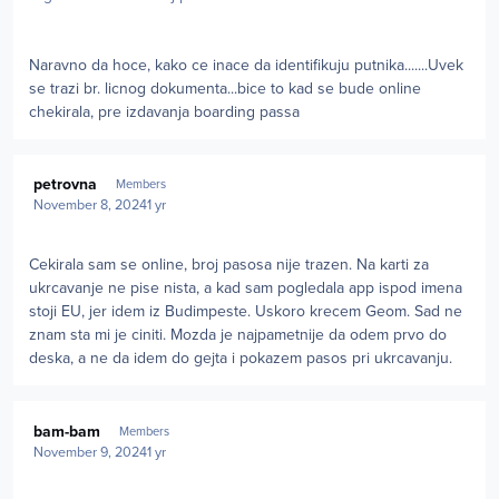
Naravno da hoce, kako ce inace da identifikuju putnika.......Uvek
se trazi br. licnog dokumenta...bice to kad se bude online
chekirala, pre izdavanja boarding passa
Author stats
petrovna
Members
November 8, 2024
1 yr
Cekirala sam se online, broj pasosa nije trazen. Na karti za
ukrcavanje ne pise nista, a kad sam pogledala app ispod imena
stoji EU, jer idem iz Budimpeste. Uskoro krecem Geom. Sad ne
znam sta mi je ciniti. Mozda je najpametnije da odem prvo do
deska, a ne da idem do gejta i pokazem pasos pri ukrcavanju.
Author stats
bam-bam
Members
November 9, 2024
1 yr