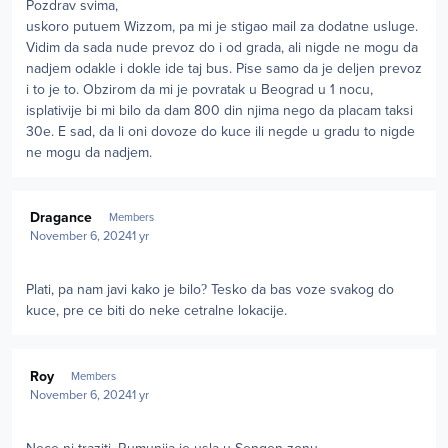
Pozdrav svima,
uskoro putuem Wizzom, pa mi je stigao mail za dodatne usluge.
Vidim da sada nude prevoz do i od grada, ali nigde ne mogu da
nadjem odakle i dokle ide taj bus. Pise samo da je deljen prevoz
i to je to. Obzirom da mi je povratak u Beograd u 1 nocu,
isplativije bi mi bilo da dam 800 din njima nego da placam taksi
30e. E sad, da li oni dovoze do kuce ili negde u gradu to nigde
ne mogu da nadjem.
Author stats
Dragance
Members
November 6, 2024
1 yr
Plati, pa nam javi kako je bilo
?
Tesko da bas voze svakog do
kuce, pre ce biti do neke cetralne lokacije.
Author stats
Roy
Members
November 6, 2024
1 yr