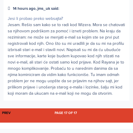
14 hours ago, jms_uk said:
Jesi li probao preko websajta?
Jesam. Rešio sam kako se to radi kod Wizera. Mora se chatovati
sa njihovom podrškom za pomoć i izneti problem. Na kraju da
rezimiram: ne može se menjati e-mail sa kojim ste se prvi put
registrovali kod njih. Ono što su mi uradlili je da su mi na profilu
izbrisali stari e-mail i stavili novi. Napisali su mi da ću ubuduće
sve informacije, karte koje budem kupovao kod njih stizati na
novi e-mail, ali stari će ostati samo kod prijave. Kod Rayana je to
mnogo komplikovanije. Probaću to u narednim danima da sa
njima kominiciram da vidim kako funkcioniše. Tu imam odmah
problem jer ne mogu uopšte da se prijavim na njihov sajt, jer
prilikom prijave i unošenja starog e-maila i lozinke, šalju mi kod
koji moram da ukucam na e-mail koji ne mogu da otvorim.
FIRST PAGE
PREV
PAGE 17 OF 17