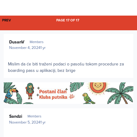
FIRST PAGE
PREV
PAGE 17 OF 17
Author stats
DusanV
Members
November 4, 2024
1 yr
Mislim da će biti traženi podaci o pasošu tokom procedure za
boarding pass u aplikaciji, bez brige
Author stats
Sandzi
Members
November 5, 2024
1 yr