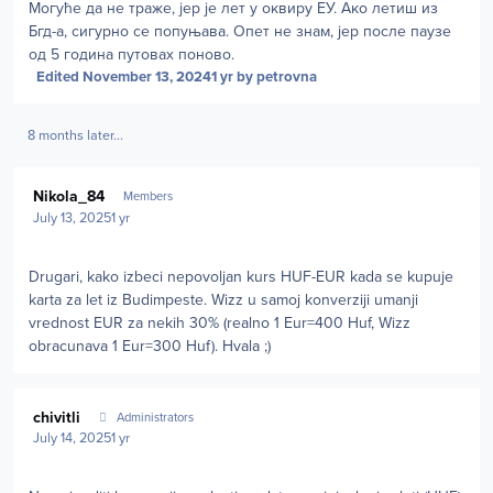
Могуће да не траже, јер је лет у оквиру ЕУ. Ако летиш из
Бгд-а, сигурно се попуњава. Опет не знам, јер после паузе
од 5 година путовах поново.
Edited
November 13, 2024
1 yr
by petrovna
8 months later...
Author stats
Nikola_84
Members
July 13, 2025
1 yr
Drugari, kako izbeci nepovoljan kurs HUF-EUR kada se kupuje
karta za let iz Budimpeste. Wizz u samoj konverziji umanji
vrednost EUR za nekih 30% (realno 1 Eur=400 Huf, Wizz
obracunava 1 Eur=300 Huf). Hvala ;)
Author stats
chivitli
Administrators
July 14, 2025
1 yr