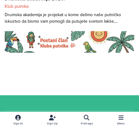
Klub putnika
Drumska akademija je projekat u kome delimo naše putničko
iskustvo da bismo vam pomogli da putujete svetom lakše,...
Cookies
© 2026 Klub putnika. Sva prava zadržana. Sadržaj u
servisnoj
sekciji i na
Sign In
Sign Up
Pretraga
Menu
forumu
dostupan je pod
CC Attribution-ShareAlike 4.0 International
licencom
.