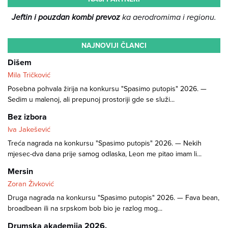
Jeftin i pouzdan kombi prevoz
ka aerodromima i regionu.
NAJNOVIJI ČLANCI
Dišem
Mila Tričković
Posebna pohvala žirija na konkursu "Spasimo putopis" 2026. —
Sedim u malenoj, ali prepunoj prostoriji gde se služi...
Bez izbora
Iva Jakešević
Treća nagrada na konkursu "Spasimo putopis" 2026. — Nekih
mjesec-dva dana prije samog odlaska, Leon me pitao imam li...
Mersin
Zoran Živković
Druga nagrada na konkursu "Spasimo putopis" 2026. — Fava bean,
broadbean ili na srpskom bob bio je razlog mog...
Drumska akademija 2026.