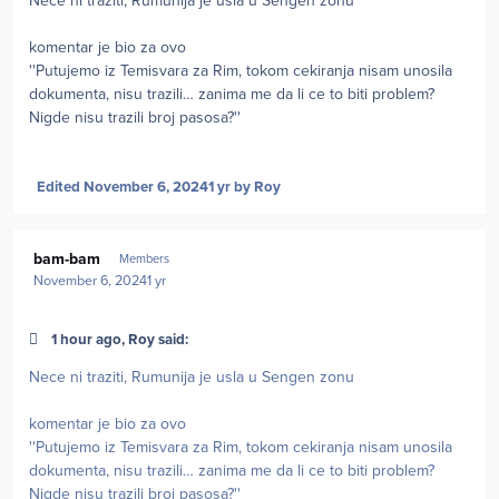
Nece ni traziti, Rumunija je usla u Sengen zonu
komentar je bio za ovo
''Putujemo iz Temisvara za Rim, tokom cekiranja nisam unosila
dokumenta, nisu trazili… zanima me da li ce to biti problem?
Nigde nisu trazili broj pasosa?''
Edited
November 6, 2024
1 yr
by Roy
Author stats
bam-bam
Members
November 6, 2024
1 yr
1 hour ago, Roy said:
Nece ni traziti, Rumunija je usla u Sengen zonu
komentar je bio za ovo
''Putujemo iz Temisvara za Rim, tokom cekiranja nisam unosila
dokumenta, nisu trazili… zanima me da li ce to biti problem?
Nigde nisu trazili broj pasosa?''