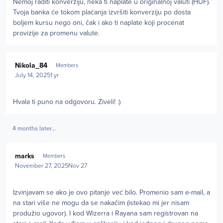
Nemoj raditi konverziju, neka ti naplate u originalnoj valuti (HUF).
Tvoja banka će tokom plaćanja izvršiti konverziju po dosta
boljem kursu nego oni, čak i ako ti naplate koji procenat
provizije za promenu valute.
Author stats
Nikola_84
Members
July 14, 2025
1 yr
Hvala ti puno na odgovoru. Ziveli! :)
4 months later...
Author stats
marks
Members
November 27, 2025
Nov 27
Izvinjavam se ako je ovo pitanje već bilo. Promenio sam e-mail, a
na stari više ne mogu da se nakačim (istekao mi jer nisam
produžio ugovor). I kod Wizerra i Rayana sam registrovan na