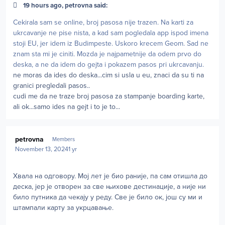
19 hours ago, petrovna said:
Cekirala sam se online, broj pasosa nije trazen. Na karti za
ukrcavanje ne pise nista, a kad sam pogledala app ispod imena
stoji EU, jer idem iz Budimpeste. Uskoro krecem Geom. Sad ne
znam sta mi je ciniti. Mozda je najpametnije da odem prvo do
deska, a ne da idem do gejta i pokazem pasos pri ukrcavanju.
ne moras da ides do deska...cim si usla u eu, znaci da su ti na
granici pregledali pasos..
cudi me da ne traze broj pasosa za stampanje boarding karte,
ali ok...samo ides na gejt i to je to...
Author stats
petrovna
Members
November 13, 2024
1 yr
Хвала на одговору. Мој лет је био раније, па сам отишла до
деска, јер је отворен за све њихове дестинације, а није ни
било путника да чекају у реду. Све је било ок, још су ми и
штампали карту за укрцавање.